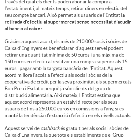
través del qual els clients poden abonar la compra a
l'establiment i, al mateix temps, retirar diners en efectiu del
seu compte bancari. Això permet als usuaris de l'Entitat
la
retirada d'efectiu al supermercat sense necessitat d'acudir
al banc o al caixer.
Gràcies a aquest acord, els més de 210.000 socis i sòcies de
Caixa d'Enginyers es beneficiaran d'aquest servei podent
retirar una quantitat mínima de 50 euros i una màxima de
150 euros en efectiu al realitzar una compra superior als 15
euros i pagar amb la targeta bancària de l'Entitat. Aquest
acord millora l'accés a l'efectiu als socis i sòcies de la
cooperativa de crèdit per la seva proximitat als supermercats
Bon Preu i Esclat o perquè ja són clients del grup de
distribució alimentària. Així mateix, l'Entitat estima que
aquest acord representa un estalvi directe per als seus
usuaris de fins a 250.000 euros en comissions a l'any, si es
manté la tendència d'extracció d'efectiu en els nivells actuals.
Aquest servei de
cashback
és gratuït per als socis i sòcies de
Caixa d'Enginyers, ja que tots els establiments de el Grup