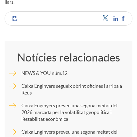
llars.
C
o
Notícies relacionades
m
NEWS & YOU núm.12
p
Caixa Enginyers segueix obrint oficines i arriba a
Reus
a
Caixa Enginyers preveu una segona meitat del
2026 marcada per la volatilitat geopolítica i
l’estabilitat econòmica
r
Caixa Enginyers preveu una segona meitat del