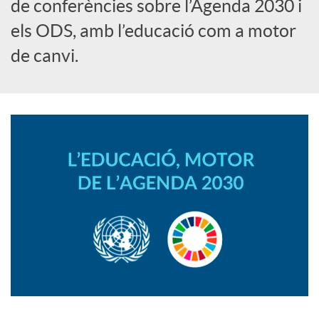
i
de conferències sobre l’Agenda 2030 i
els ODS, amb l’educació com a motor
a
de canvi.
l
s