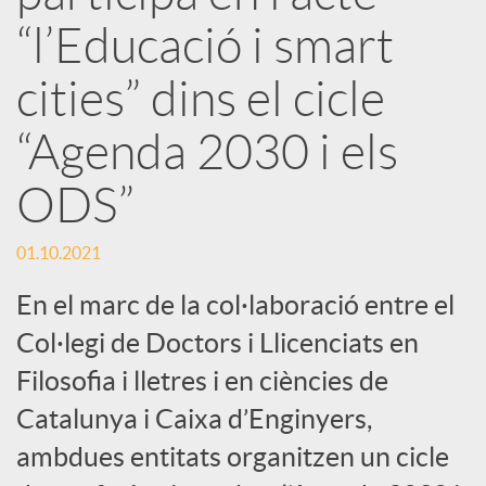
r
“l’Educació i smart
x
cities” dins el cicle
e
“Agenda 2030 i els
ODS”
s
01.10.2021
S
En el marc de la col·laboració entre el
o
Col·legi de Doctors i Llicenciats en
Filosofia i lletres i en ciències de
c
Catalunya i Caixa d’Enginyers,
ambdues entitats organitzen un cicle