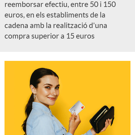
a
reemborsar efectiu, entre 50 i 150
euros, en els establiments de la
l
cadena amb la realització d'una
compra superior a 15 euros
s