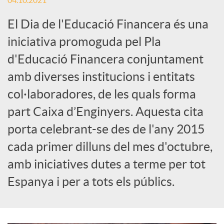
04.10.2021
c
El Dia de l'Educació Financera és una
iniciativa promoguda pel Pla
a
d'Educació Financera conjuntament
amb diverses institucions i entitats
d
col·laboradores, de les quals forma
part Caixa d’Enginyers. Aquesta cita
o
porta celebrant-se des de l'any 2015
cada primer dilluns del mes d'octubre,
r
amb iniciatives dutes a terme per tot
Espanya i per a tots els públics.
d
e