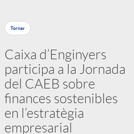
a
X
Tornar
a
Caixa d’Enginyers
r
participa a la Jornada
x
del CAEB sobre
e
finances sostenibles
en l’estratègia
s
empresarial