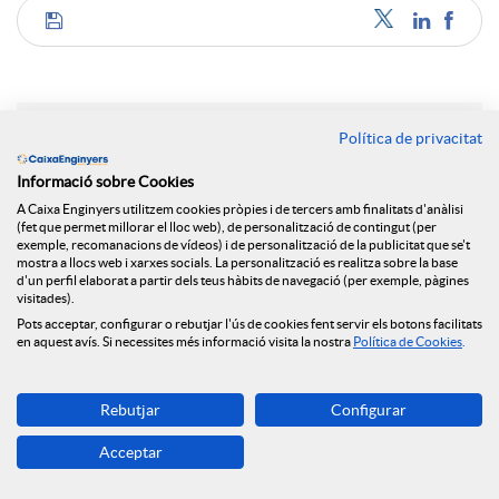
C
o
Política de privacitat
Notícies relacionades
m
Informació sobre Cookies
A Caixa Enginyers utilitzem cookies pròpies i de tercers amb finalitats d'anàlisi
El Grup Caixa Enginyers consolida el seu model
(fet que permet millorar el lloc web), de personalització de contingut (per
cooperatiu, sent la primera entitat en qualitat de
exemple, recomanacions de vídeos) i de personalització de la publicitat que se't
p
mostra a llocs web i xarxes socials. La personalització es realitza sobre la base
servei a Espanya i amb resultats històrics per
d'un perfil elaborat a partir dels teus hàbits de navegació (per exemple, pàgines
tercer any consecutiu
visitades).
a
Pots acceptar, configurar o rebutjar l'ús de cookies fent servir els botons facilitats
NEWS & YOU num.6
en aquest avís. Si necessites més informació visita la nostra
Política de Cookies
.
Caixa Enginyers reforça el seu compromís amb
r
l'economia social amb la seva incorporació al Grup
Rebutjar
Configurar
Clade
Acceptar
NEWS & YOU num.5
t
Caixa Enginyers reforça la seva presència a Madrid