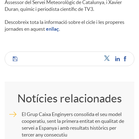
Assessor del Servei Meteorològic de Catalunya, i Xavier
Duran, químic i periodista científic de TV3.
Descobreix tota la informació sobre el cicle i les properes
jornades en aquest
enllaç
.
C
o
Notícies relacionades
m
El Grup Caixa Enginyers consolida el seu model
cooperatiu, sent la primera entitat en qualitat de
p
servei a Espanya i amb resultats històrics per
tercer any consecutiu