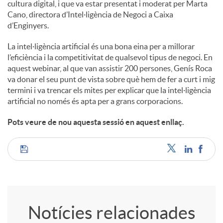
cultura digital, i que va estar presentat i moderat per Marta
Cano, directora d’Intel·ligència de Negoci a Caixa
d’Enginyers.
La intel·ligència artificial és una bona eina per a millorar
l’eficiència i la competitivitat de qualsevol tipus de negoci. En
aquest webinar, al que van assistir 200 persones, Genís Roca
va donar el seu punt de vista sobre què hem de fer a curt i mig
termini i va trencar els mites per explicar que la intel·ligència
artificial no només és apta per a grans corporacions.
Pots veure de nou aquesta sessió en aquest enllaç.
C
o
Notícies relacionades