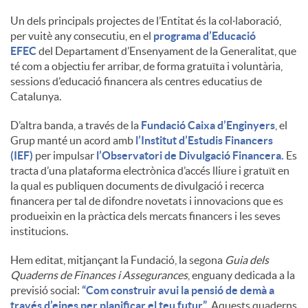
Un dels principals projectes de l’Entitat és la col·laboració,
u
per vuitè any consecutiu, en el
programa d’Educació
EFEC
del Departament d’Ensenyament de la Generalitat, que
té com a objectiu fer arribar, de forma gratuïta i voluntària,
t
sessions d’educació financera als centres educatius de
Catalunya.
s
D’altra banda, a través de la
Fundació Caixa d’Enginyers
, el
Grup manté un acord amb
l’Institut d’Estudis Financers
(IEF)
per impulsar
l’Observatori de Divulgació Financera.
Es
tracta d’una plataforma electrònica d’accés lliure i gratuït en
la qual es publiquen documents de divulgació i recerca
financera per tal de difondre novetats i innovacions que es
produeixin en la pràctica dels mercats financers i les seves
institucions.
Hem editat, mitjançant la Fundació, la segona
Guia dels
Quaderns de Finances i Assegurances
, enguany dedicada a la
previsió social:
“Com construir avui la pensió de demà a
través d’eines per planificar el teu futur”
. Aquests quaderns