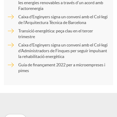
les energies renovables a través d'un acord amb
p
Factorenergia
Caixa d’Enginyers signa un conveni amb el Col·legi
a
de l’Arquitectura Tècnica de Barcelona
Transició energètica: peça clau en el tercer
trimestre
r
Caixa d’Enginyers signa un conveni amb el Col·legi
d’Administradors de Finques per seguir impulsant
t
la rehabilitació energètica
Guia de finançament 2022 per a microempreses i
i
pimes
r
a