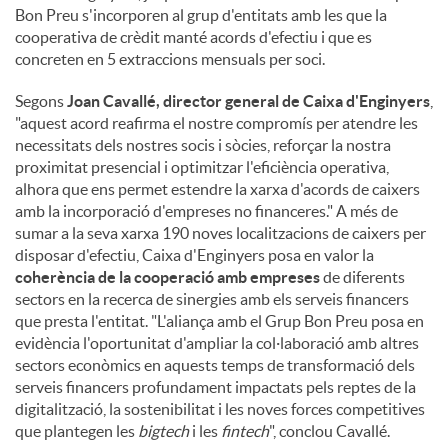
Bon Preu s'incorporen al grup d'entitats amb les que la
cooperativa de crèdit manté acords d'efectiu i que es
concreten en 5 extraccions mensuals per soci.
Segons
Joan Cavallé, director general de Caixa d'Enginyers
,
"aquest acord reafirma el nostre compromís per atendre les
necessitats dels nostres socis i sòcies, reforçar la nostra
proximitat presencial i optimitzar l'eficiència operativa,
alhora que ens permet estendre la xarxa d'acords de caixers
amb la incorporació d'empreses no financeres." A més de
sumar a la seva xarxa 190 noves localitzacions de caixers per
disposar d'efectiu, Caixa d'Enginyers posa en valor la
coherència de la cooperació amb empreses
de diferents
sectors en la recerca de sinergies amb els serveis financers
que presta l'entitat. "L'aliança amb el Grup Bon Preu posa en
evidència l'oportunitat d'ampliar la col·laboració amb altres
sectors econòmics en aquests temps de transformació dels
serveis financers profundament impactats pels reptes de la
digitalització, la sostenibilitat i les noves forces competitives
que plantegen les
bigtech
i les
fintech
", conclou Cavallé.