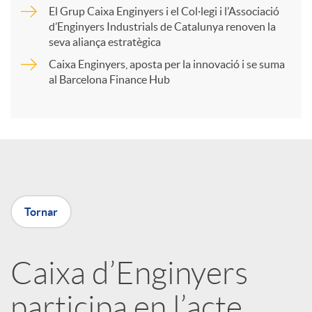
r
El Grup Caixa Enginyers i el Col·legi i l’Associació
d’Enginyers Industrials de Catalunya renoven la
t
seva aliança estratègica
Caixa Enginyers, aposta per la innovació i se suma
i
al Barcelona Finance Hub
r
a
Tornar
X
a
Caixa d’Enginyers
participa en l’acte