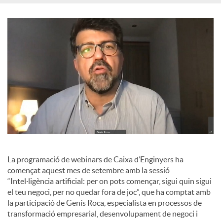
o
c
i
a
l
La programació de webinars de Caixa d’Enginyers ha
s
començat aquest mes de setembre amb la sessió
“Intel·ligència artificial: per on pots començar, sigui quin sigui
el teu negoci, per no quedar fora de joc”, que ha comptat amb
la participació de Genís Roca, especialista en processos de
transformació empresarial, desenvolupament de negoci i