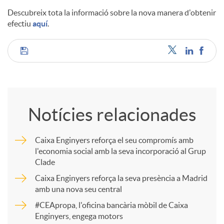
Descubreix tota la informació sobre la nova manera d'obtenir
efectiu
aquí
.
C
o
Notícies relacionades
m
Caixa Enginyers reforça el seu compromís amb
l'economia social amb la seva incorporació al Grup
p
Clade
Caixa Enginyers reforça la seva presència a Madrid
a
amb una nova seu central
#CEApropa, l'oficina bancària mòbil de Caixa
Enginyers, engega motors