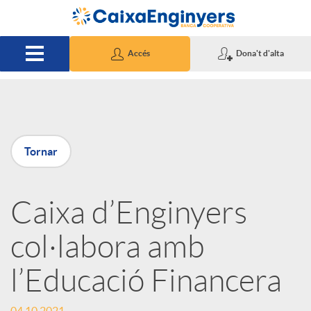
Salta al contingut principal
Accés
Dona't d'alta
P
Tornar
u
Caixa d’Enginyers
b
col·labora amb
l
l’Educació Financera
i