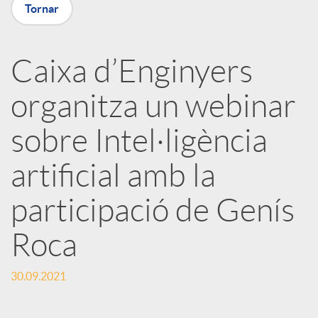
Tornar
X
a
Caixa d’Enginyers
organitza un webinar
r
sobre Intel·ligència
x
artificial amb la
e
participació de Genís
Roca
s
30.09.2021
S