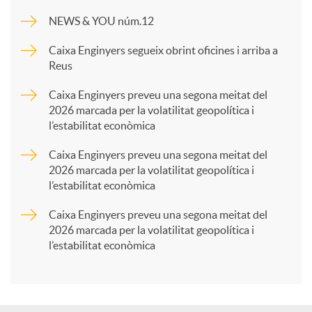
m
NEWS & YOU núm.12
p
Caixa Enginyers segueix obrint oficines i arriba a
Reus
a
Caixa Enginyers preveu una segona meitat del
2026 marcada per la volatilitat geopolítica i
l’estabilitat econòmica
r
Caixa Enginyers preveu una segona meitat del
2026 marcada per la volatilitat geopolítica i
t
l’estabilitat econòmica
Caixa Enginyers preveu una segona meitat del
i
2026 marcada per la volatilitat geopolítica i
l’estabilitat econòmica
r