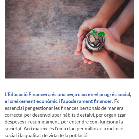
c
o
n
t
i
L’Educació Financera és una peça clau en el progrés social,
el creixement econòmic i l'apoderament financer.
És
essencial per gestionar les finances personals de manera
n
correcta, per desenvolupar hàbits d’estalvi, per organitzar
despeses i, resumidament, per entendre com funciona la
societat. Així mateix, és l'eina clau per millorar la inclusió
g
social i la qualitat de vida de la població.