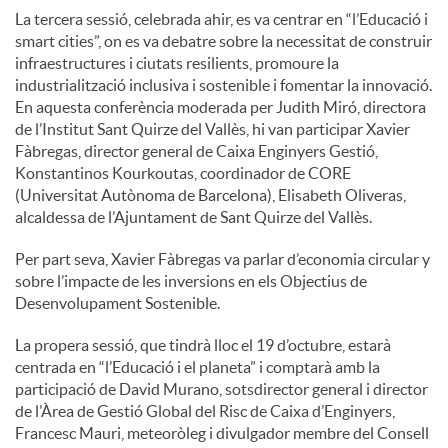
La tercera sessió, celebrada ahir, es va centrar en “l’Educació i
smart cities”, on es va debatre sobre la necessitat de construir
infraestructures i ciutats resilients, promoure la
industrialització inclusiva i sostenible i fomentar la innovació.
En aquesta conferència moderada per Judith Miró, directora
de l’Institut Sant Quirze del Vallès, hi van participar Xavier
Fàbregas, director general de Caixa Enginyers Gestió,
Konstantinos Kourkoutas, coordinador de CORE
(Universitat Autònoma de Barcelona), Elisabeth Oliveras,
alcaldessa de l’Ajuntament de Sant Quirze del Vallès.
Per part seva, Xavier Fàbregas va parlar d’economia circular y
sobre l’impacte de les inversions en els Objectius de
Desenvolupament Sostenible.
La propera sessió, que tindrà lloc el 19 d’octubre, estarà
centrada en “l’Educació i el planeta” i comptarà amb la
participació de David Murano, sotsdirector general i director
de l’Àrea de Gestió Global del Risc de Caixa d’Enginyers,
Francesc Mauri, meteoròleg i divulgador membre del Consell