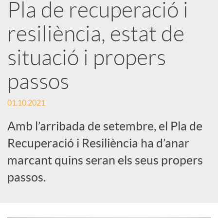
Pla de recuperació i
a
resiliència, estat de
r
situació i propers
x
passos
e
01.10.2021
Amb l’arribada de setembre, el Pla de
s
Recuperació i Resiliència ha d’anar
marcant quins seran els seus propers
S
passos.
o