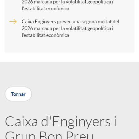
2026 marcada per la volatilitat geopolítica i
t
l’estabilitat econòmica
Caixa Enginyers preveu una segona meitat del
i
2026 marcada per la volatilitat geopolítica i
l’estabilitat econòmica
r
a
X
Tornar
a
Caixa d'Enginyers i
r
Grup Bon Preu