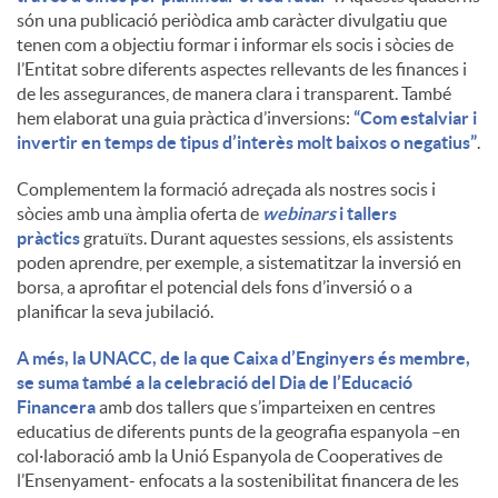
són una publicació periòdica amb caràcter divulgatiu que
tenen com a objectiu formar i informar els socis i sòcies de
l’Entitat sobre diferents aspectes rellevants de les finances i
de les assegurances, de manera clara i transparent. També
hem elaborat una guia pràctica d’inversions:
“Com estalviar i
invertir en temps de tipus d’interès molt baixos o negatius”
.
Complementem la formació adreçada als nostres socis i
sòcies amb una àmplia oferta de
webinars
i tallers
pràctics
gratuïts. Durant aquestes sessions, els assistents
poden aprendre, per exemple, a sistematitzar la inversió en
borsa, a aprofitar el potencial dels fons d’inversió o a
planificar la seva jubilació.
A més, la UNACC, de la que Caixa d’Enginyers és membre,
se suma també a la celebració del Dia de l’Educació
Financera
amb dos tallers que s’imparteixen en centres
educatius de diferents punts de la geografia espanyola –en
col·laboració amb la Unió Espanyola de Cooperatives de
l’Ensenyament- enfocats a la sostenibilitat financera de les