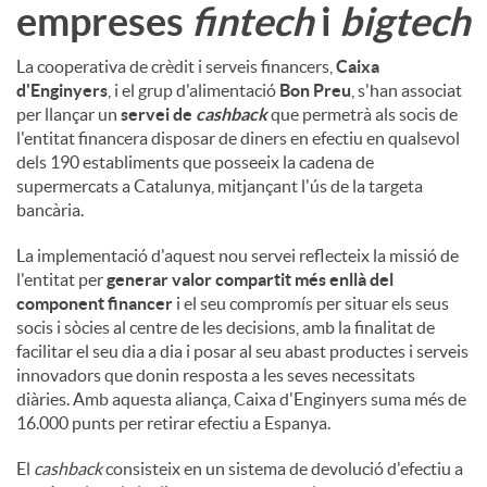
empreses
fintech
i
bigtech
La cooperativa de crèdit i serveis financers,
Caixa
d'Enginyers
, i el grup d'alimentació
Bon Preu
, s'han associat
per llançar un
servei de
cashback
que permetrà als socis de
l'entitat financera disposar de diners en efectiu en qualsevol
dels 190 establiments que posseeix la cadena de
supermercats a Catalunya, mitjançant l'ús de la targeta
bancària.
La implementació d'aquest nou servei reflecteix la missió de
l'entitat per
generar valor compartit més enllà del
component financer
i el seu compromís per situar els seus
socis i sòcies al centre de les decisions, amb la finalitat de
facilitar el seu dia a dia i posar al seu abast productes i serveis
innovadors que donin resposta a les seves necessitats
diàries. Amb aquesta aliança, Caixa d'Enginyers suma més de
16.000 punts per retirar efectiu a Espanya.
El
cashback
consisteix en un sistema de devolució d'efectiu a