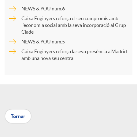
a
NEWS & YOU num.6
Caixa Enginyers reforça el seu compromís amb
r
l'economia social amb la seva incorporació al Grup
Clade
NEWS & YOU num.5
t
Caixa Enginyers reforça la seva presència a Madrid
amb una nova seu central
i
r
a
Tornar
X