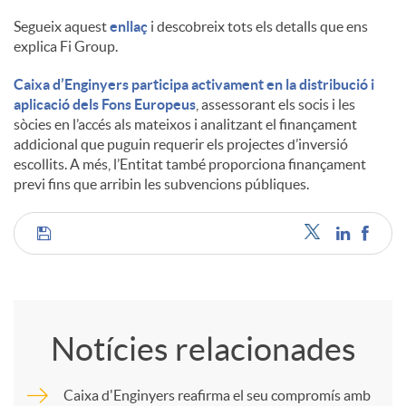
Segueix aquest
enllaç
i descobreix tots els detalls que ens
explica Fi Group.
Caixa d’Enginyers participa activament en la distribució i
aplicació dels Fons Europeus
, assessorant els socis i les
sòcies en l’accés als mateixos i analitzant el finançament
addicional que puguin requerir els projectes d’inversió
escollits. A més, l’Entitat també proporciona finançament
previ fins que arribin les subvencions públiques.
C
o
Notícies relacionades
m
Caixa d'Enginyers reafirma el seu compromís amb