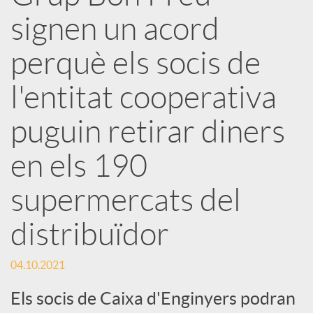
x
signen un acord
e
perquè els socis de
l'entitat cooperativa
s
puguin retirar diners
S
en els 190
o
supermercats del
distribuïdor
c
04.10.2021
i
Els socis de Caixa d'Enginyers podran