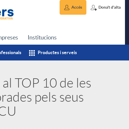
Accés
Dona't d'alta
preses
Institucions
ofessionals
Productes i serveis
 al TOP 10 de les
orades pels seus
OCU