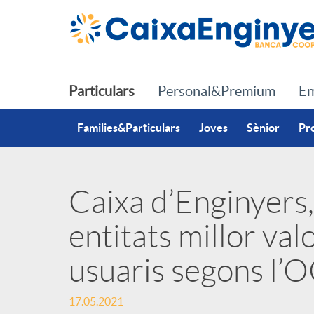
Salta al contingut principal
Particulars
Personal&Premium
Em
Families&Particulars
Joves
Sènior
Pr
Caixa d’Enginyers,
P
entitats millor val
u
usuaris segons l’
b
17.05.2021