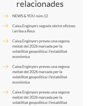
c
relacionades
m
NEWS & YOU núm.12
p
Caixa Enginyers segueix obrint oficines
a
i arriba a Reus
a
Caixa Enginyers preveu una segona
meitat del 2026 marcada per la
r
volatilitat geopolítica i l’estabilitat
econòmica
s
t
Caixa Enginyers preveu una segona
meitat del 2026 marcada per la
volatilitat geopolítica i l’estabilitat
econòmica
Caixa Enginyers preveu una segona
r
meitat del 2026 marcada per la
volatilitat geopolítica i l’estabilitat