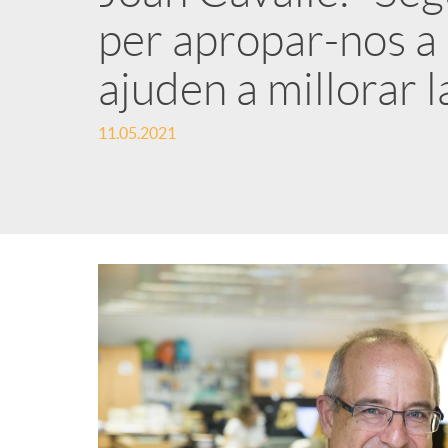
per apropar-nos a 
n
ajuden a millorar l
g
11.05.2021
u
t
s