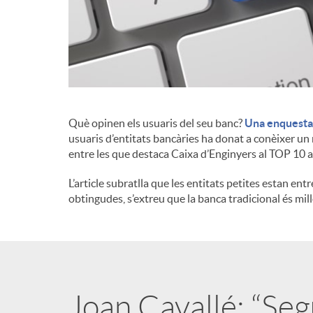
d
e
c
Què opinen els usuaris del seu banc?
Una enquesta 
usuaris d’entitats bancàries ha donat a conèixer un 
entre les que destaca Caixa d’Enginyers al TOP 10 
o
L’article subratlla que les entitats petites estan entr
obtingudes, s’extreu que la banca tradicional és mil
n
t
i
Joan Cavallé: “Seg