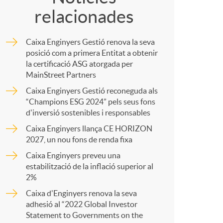
relacionades
m
Caixa Enginyers Gestió renova la seva
p
posició com a primera Entitat a obtenir
la certificació ASG atorgada per
MainStreet Partners
a
Caixa Enginyers Gestió reconeguda als
“Champions ESG 2024” pels seus fons
d'inversió sostenibles i responsables
r
Caixa Enginyers llança CE HORIZON
2027, un nou fons de renda fixa
t
Caixa Enginyers preveu una
estabilització de la inflació superior al
2%
Caixa d'Enginyers renova la seva
adhesió al “2022 Global Investor
r
Statement to Governments on the