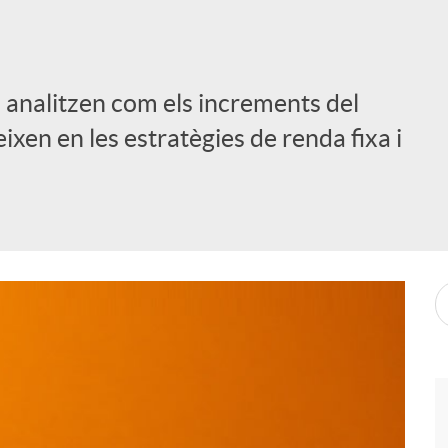
 analitzen com els increments del
ixen en les estratègies de renda fixa i
i
l