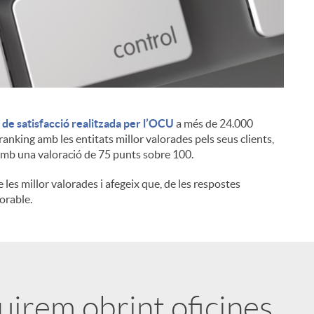
de satisfacció realitzada per l’OCU
a més de 24.000
i
ranking amb les entitats millor valorades pels seus clients,
amb una valoració de 75 punts sobre 100.
e les millor valorades i afegeix que, de les respostes
lorable.
uirem obrint oficines