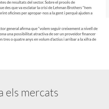
es de resultats del sector. Sobre el procés de
que des que va esclatar la crisi de Lehman Brothers “hem
brint oficines per apropar-nos a la gent i perquè ajuden a
ector general afirma que “volem seguir creixement a nivell de
ona una possibilitat atractiva de ser un proveïdor financer
en tres o quatre anys en volum d’actius i arribar a la xifra de
ta els mercats