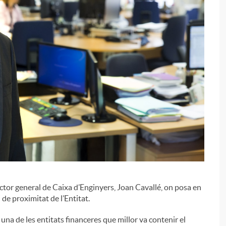
i
l
i
ector general de Caixa d’Enginyers, Joan Cavallé, on posa en
 de proximitat de l’Entitat.
 una de les entitats financeres que millor va contenir el