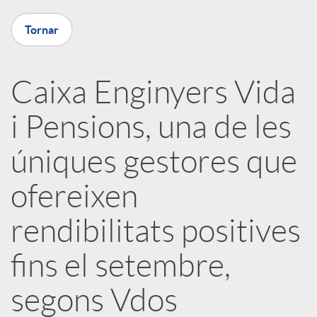
X
Tornar
a
Caixa Enginyers Vida
r
i Pensions, una de les
x
úniques gestores que
e
ofereixen
rendibilitats positives
s
fins el setembre,
S
segons Vdos