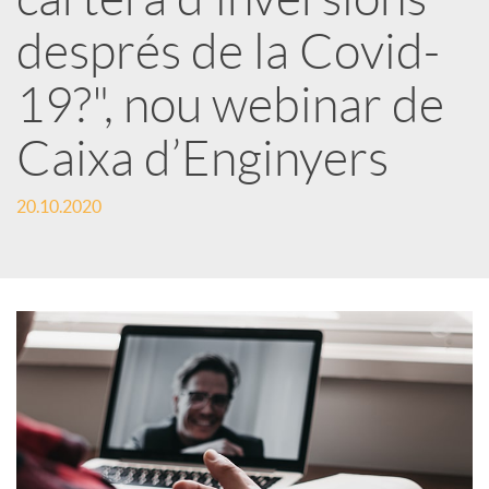
r
després de la Covid-
x
19?", nou webinar de
e
Caixa d’Enginyers
s
20.10.2020
S
o
c