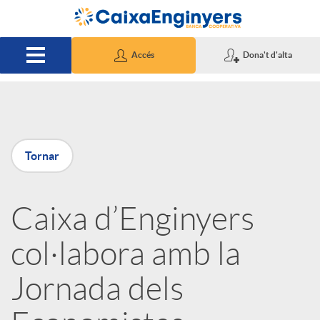
Salta al contingut principal
Accés
Dona't d'alta
P
Tornar
u
Caixa d’Enginyers
b
col·labora amb la
l
Jornada dels
i