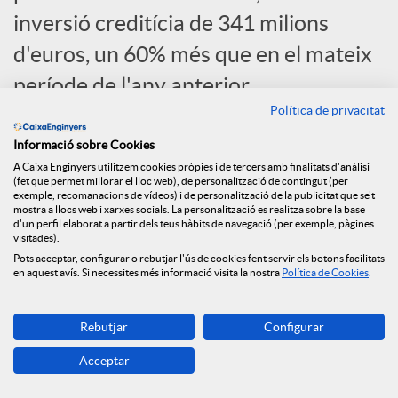
c
inversió creditícia de 341 milions
d'euros, un 60% més que en el mateix
i
període de l'any anterior.
Política de privacitat
a
Informació sobre Cookies
A Caixa Enginyers utilitzem cookies pròpies i de tercers amb finalitats d'anàlisi
(fet que permet millorar el lloc web), de personalització de contingut (per
l
exemple, recomanacions de vídeos) i de personalització de la publicitat que se't
mostra a llocs web i xarxes socials. La personalització es realitza sobre la base
d'un perfil elaborat a partir dels teus hàbits de navegació (per exemple, pàgines
visitades).
s
Pots acceptar, configurar o rebutjar l'ús de cookies fent servir els botons facilitats
en aquest avís. Si necessites més informació visita la nostra
Política de Cookies
.
Rebutjar
Configurar
Acceptar