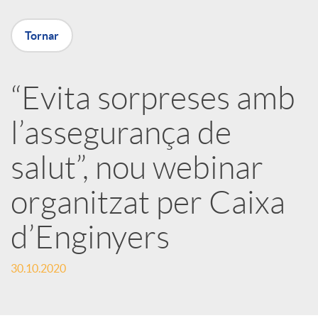
X
Tornar
a
“Evita sorpreses amb
r
l’assegurança de
x
salut”, nou webinar
e
organitzat per Caixa
d’Enginyers
s
30.10.2020
S