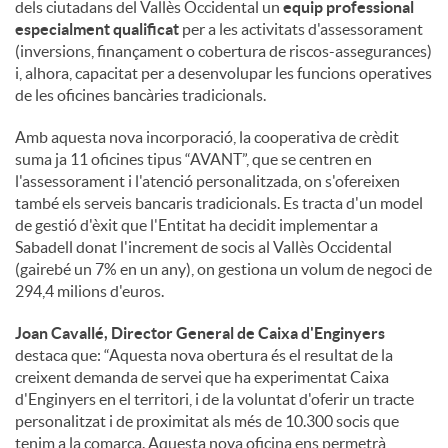
dels ciutadans del Vallès Occidental un
equip professional
especialment qualificat
per a les activitats d'assessorament
(inversions, finançament o cobertura de riscos-assegurances)
i, alhora, capacitat per a desenvolupar les funcions operatives
de les oficines bancàries tradicionals.
Amb aquesta nova incorporació, la cooperativa de crèdit
suma ja 11 oficines tipus “AVANT”, que se centren en
l'assessorament i l'atenció personalitzada, on s'ofereixen
també els serveis bancaris tradicionals. Es tracta d'un model
de gestió d'èxit que l'Entitat ha decidit implementar a
Sabadell donat l'increment de socis al Vallès Occidental
(gairebé un 7% en un any), on gestiona un volum de negoci de
294,4 milions d'euros.
Joan Cavallé, Director General de Caixa d'Enginyers
destaca que: “Aquesta nova obertura és el resultat de la
creixent demanda de servei que ha experimentat Caixa
d'Enginyers en el territori, i de la voluntat d'oferir un tracte
personalitzat i de proximitat als més de 10.300 socis que
tenim a la comarca. Aquesta nova oficina ens permetrà