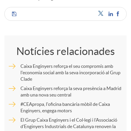
u
C
t
o
Notícies relacionades
s
m
Caixa Enginyers reforça el seu compromís amb
l'economia social amb la seva incorporació al Grup
p
Clade
Caixa Enginyers reforça la seva presència a Madrid
a
amb una nova seu central
#CEApropa, l'oficina bancària mòbil de Caixa
Enginyers, engega motors
r
El Grup Caixa Enginyers i el Col·legi i l’Associació
d’Enginyers Industrials de Catalunya renoven la