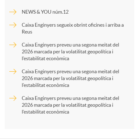
m
NEWS & YOU núm.12
p
Caixa Enginyers segueix obrint oficines i arriba a
Reus
a
Caixa Enginyers preveu una segona meitat del
2026 marcada per la volatilitat geopolítica i
l’estabilitat econòmica
r
Caixa Enginyers preveu una segona meitat del
2026 marcada per la volatilitat geopolítica i
t
l’estabilitat econòmica
Caixa Enginyers preveu una segona meitat del
i
2026 marcada per la volatilitat geopolítica i
l’estabilitat econòmica
r