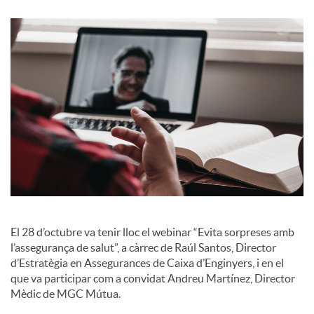
o
c
i
a
l
El 28 d’octubre va tenir lloc el webinar “Evita sorpreses amb
s
l’assegurança de salut”, a càrrec de Raúl Santos, Director
d’Estratègia en Assegurances de Caixa d’Enginyers, i en el
que va participar com a convidat Andreu Martínez, Director
Mèdic de MGC Mútua.