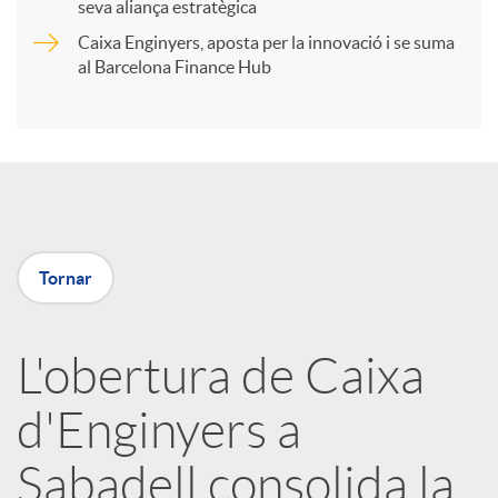
t
seva aliança estratègica
Caixa Enginyers, aposta per la innovació i se suma
i
al Barcelona Finance Hub
r
a
Tornar
X
a
L'obertura de Caixa
d'Enginyers a
r
Sabadell consolida la