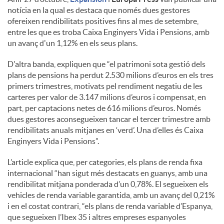
notícia en la qual es destaca que només dues gestores
ofereixen rendibilitats positives fins al mes de setembre,
entre les que es troba Caixa Enginyers Vida i Pensions, amb
un avanç d'un 1,12% en els seus plans.
D'altra banda, expliquen que “el patrimoni sota gestió dels
plans de pensions ha perdut 2.530 milions d’euros en els tres
primers trimestres, motivats pel rendiment negatiu de les
carteres per valor de 3.147 milions d’euros i compensat, en
part, per captacions netes de 616 milions d’euros. Només
dues gestores aconsegueixen tancar el tercer trimestre amb
rendibilitats anuals mitjanes en ‘verd’. Una d’elles és Caixa
Enginyers Vida i Pensions”.
L’article explica que, per categories, els plans de renda fixa
internacional “han sigut més destacats en guanys, amb una
rendibilitat mitjana ponderada d’un 0,78%. El segueixen els
vehicles de renda variable garantida, amb un avanç del 0,21%
i en el costat contrari, “els plans de renda variable d’Espanya,
que segueixen l’Ibex 35 i altres empreses espanyoles