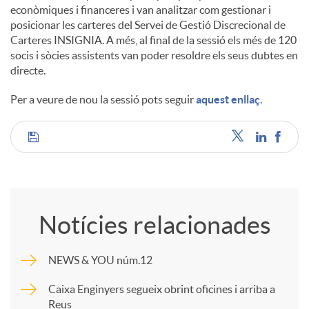
econòmiques i financeres i van analitzar com gestionar i
posicionar les carteres del Servei de Gestió Discrecional de
Carteres INSIGNIA. A més, al final de la sessió els més de 120
socis i sòcies assistents van poder resoldre els seus dubtes en
directe.
Per a veure de nou la sessió pots seguir
aquest enllaç
.
C
o
Notícies relacionades
m
NEWS & YOU núm.12
p
Caixa Enginyers segueix obrint oficines i arriba a
Reus