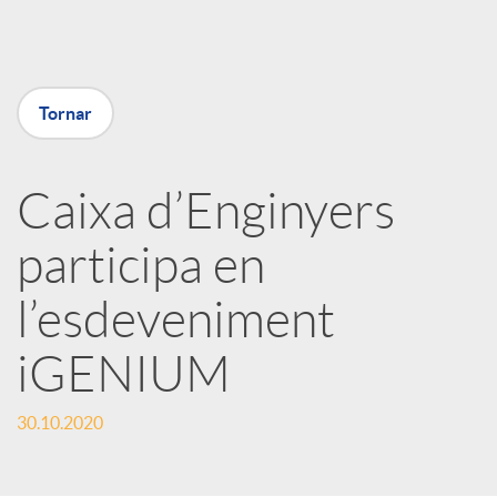
a
X
Tornar
a
Caixa d’Enginyers
r
participa en
x
l’esdeveniment
e
iGENIUM
30.10.2020
s