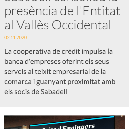
x
presència de l'Entitat
e
al Vallès Occidental
s
02.11.2020
La cooperativa de crèdit impulsa la
S
banca d'empreses oferint els seus
serveis al teixit empresarial de la
o
comarca i guanyant proximitat amb
els socis de Sabadell
c
i