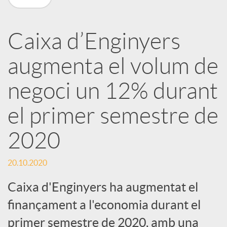
a
Caixa d’Enginyers
r
augmenta el volum de
x
negoci un 12% durant
e
el primer semestre de
2020
s
20.10.2020
S
Caixa d'Enginyers ha augmentat el
finançament a l'economia durant el
o
primer semestre de 2020, amb una