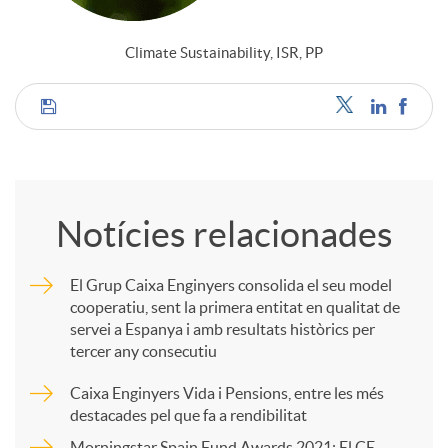
Climate Sustainability, ISR, PP
C
o
Notícies relacionades
m
El Grup Caixa Enginyers consolida el seu model
cooperatiu, sent la primera entitat en qualitat de
p
servei a Espanya i amb resultats històrics per
tercer any consecutiu
a
Caixa Enginyers Vida i Pensions, entre les més
destacades pel que fa a rendibilitat
Morningstar Spain Fund Awards 2021: El CE