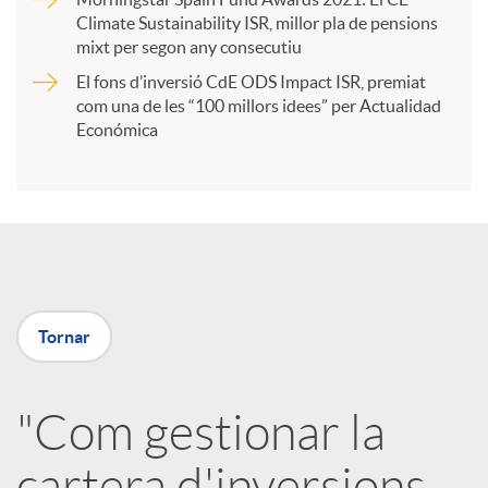
r
Climate Sustainability ISR, millor pla de pensions
mixt per segon any consecutiu
t
El fons d’inversió CdE ODS Impact ISR, premiat
com una de les “100 millors idees” per Actualidad
i
Económica
r
a
Tornar
X
a
"Com gestionar la
cartera d'inversions