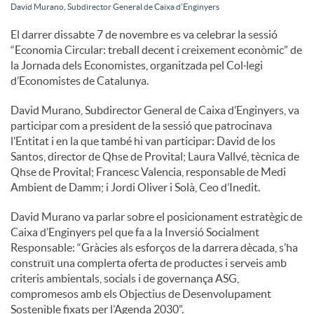
David Murano, Subdirector General de Caixa d’Enginyers
c
El darrer dissabte 7 de novembre es va celebrar la sessió
“Economia Circular: treball decent i creixement econòmic” de
la Jornada dels Economistes, organitzada pel Col·legi
o
d’Economistes de Catalunya.
David Murano, Subdirector General de Caixa d’Enginyers, va
n
participar com a president de la sessió que patrocinava
l’Entitat i en la que també hi van participar: David de los
Santos, director de Qhse de Provital; Laura Vallvé, tècnica de
t
Qhse de Provital; Francesc Valencia, responsable de Medi
Ambient de Damm; i Jordi Oliver i Solà, Ceo d’Inedit.
i
David Murano va parlar sobre el posicionament estratègic de
Caixa d’Enginyers pel que fa a la Inversió Socialment
Responsable: “Gràcies als esforços de la darrera dècada, s’ha
n
construït una complerta oferta de productes i serveis amb
criteris ambientals, socials i de governança ASG,
compromesos amb els Objectius de Desenvolupament
g
Sostenible fixats per l’Agenda 2030”.