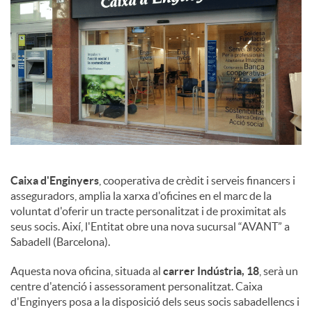
a
l
s
Caixa d'Enginyers
, cooperativa de crèdit i serveis financers i
asseguradors, amplia la xarxa d'oficines en el marc de la
voluntat d'oferir un tracte personalitzat i de proximitat als
seus socis. Així, l'Entitat obre una nova sucursal “AVANT” a
Sabadell (Barcelona).
Aquesta nova oficina, situada al
carrer Indústria, 18
, serà un
centre d'atenció i assessorament personalitzat. Caixa
d'Enginyers posa a la disposició dels seus socis sabadellencs i