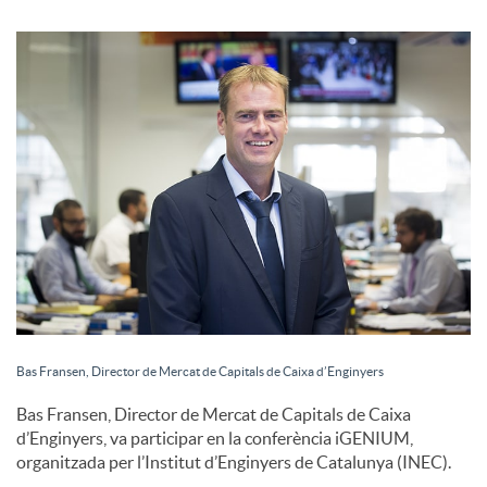
S
o
c
i
a
l
Bas Fransen, Director de Mercat de Capitals de Caixa d’Enginyers
Bas Fransen, Director de Mercat de Capitals de Caixa
s
d’Enginyers, va participar en la conferència iGENIUM,
organitzada per l’Institut d’Enginyers de Catalunya (INEC).