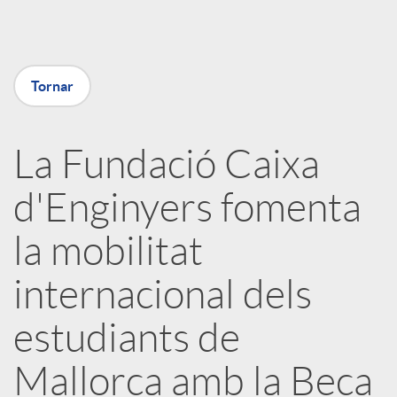
a
Tornar
X
a
La Fundació Caixa
d'Enginyers fomenta
r
la mobilitat
x
internacional dels
e
estudiants de
Mallorca amb la Beca
s