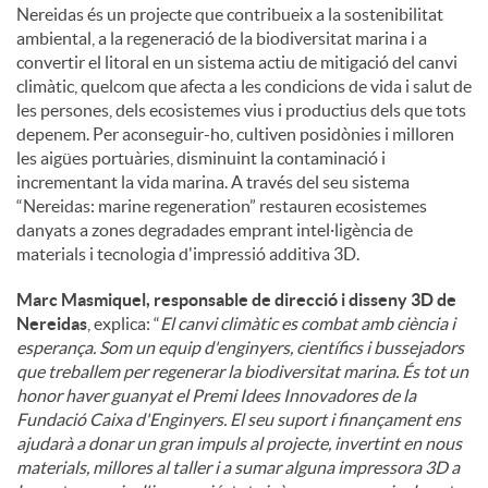
Nereidas és un projecte que contribueix a la sostenibilitat
ambiental, a la regeneració de la biodiversitat marina i a
convertir el litoral en un sistema actiu de mitigació del canvi
climàtic, quelcom que afecta a les condicions de vida i salut de
les persones, dels ecosistemes vius i productius dels que tots
depenem. Per aconseguir-ho, cultiven posidònies i milloren
les aigües portuàries, disminuint la contaminació i
incrementant la vida marina. A través del seu sistema
“Nereidas: marine regeneration” restauren ecosistemes
danyats a zones degradades emprant intel·ligència de
materials i tecnologia d'impressió additiva 3D.
Marc Masmiquel, responsable de direcció i disseny 3D de
Nereidas
, explica: “
El canvi climàtic es combat amb ciència i
esperança. Som un equip d'enginyers, científics i bussejadors
que treballem per regenerar la biodiversitat marina. És tot un
honor haver guanyat el Premi Idees Innovadores de la
Fundació Caixa d'Enginyers. El seu suport i finançament ens
ajudarà a donar un gran impuls al projecte, invertint en nous
materials, millores al taller i a sumar alguna impressora 3D a