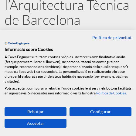
l’Arquitectura Tècnica
e
de Barcelona
s
12.09.2022
Política de privacitat
Amb aquest conveni, lligat a les ajudes
Informació sobre Cookies
S
dels Fons Next Generation EU i a
A Caixa Enginyers utilitzem cookies pròpies i de tercers amb finalitats d'anàlisi
(fet que permet millorar el lloc web), de personalització de contingut (per
exemple, recomanacions de vídeos) i de personalització de la publicitat que se't
través del Préstec ECO Rehabilita,
o
mostra a llocs web i xarxes socials. La personalització es realitza sobre la base
d'un perfil elaborat a partir dels teus hàbits de navegació (per exemple, pàgines
Caixa d’Enginyers reafirma el seu
visitades).
compromís amb la promoció de la
Pots acceptar, configurar o rebutjar l'ús de cookies fent servir els botons facilitats
c
en aquest avís. Si necessites més informació visita la nostra
Política de Cookies
.
rehabilitació energètica i la seva
i
aposta per un món més sostenible. En
Rebutjar
Configurar
el marc d’aquesta col·laboració,
Acceptar
a
ambdues entitats facilitaran el