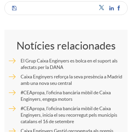
C
o
Notícies relacionades
m
El Grup Caixa Enginyers es bolca en el suport als
afectats per la DANA
p
Caixa Enginyers reforça la seva presència a Madrid
amb una nova seu central
a
#CEApropa, l'oficina bancària mòbil de Caixa
Enginyers, engega motors
r
#CEApropa, l'oficina bancària mòbil de Caixa
Enginyers, inicia el seu recorregut pels municipis
catalans el 16 de setembre
t
Caixa Enginyers Gestió reconeguda als premis