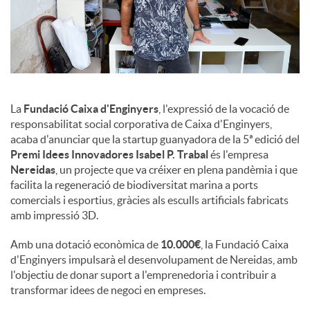
u
t
La
Fundació Caixa d'Enginyers
, l'expressió de la vocació de
s
responsabilitat social corporativa de Caixa d'Enginyers,
acaba d'anunciar que la startup guanyadora de la 5ª edició del
Premi Idees Innovadores Isabel P. Trabal
és l'empresa
Nereidas
, un projecte que va créixer en plena pandèmia i que
facilita la regeneració de biodiversitat marina a ports
comercials i esportius, gràcies als esculls artificials fabricats
amb impressió 3D.
Amb una dotació econòmica de
10.000€
, la Fundació Caixa
d'Enginyers impulsarà el desenvolupament de Nereidas, amb
l'objectiu de donar suport a l'emprenedoria i contribuir a
transformar idees de negoci en empreses.