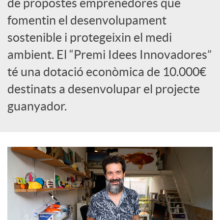
de propostes emprenedores que
fomentin el desenvolupament
c
sostenible i protegeixin el medi
o
ambient. El “Premi Idees Innovadores”
té una dotació econòmica de 10.000€
n
destinats a desenvolupar el projecte
guanyador.
t
i
n
g