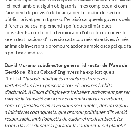
i el medi ambient siguin obligatoris i més complets, així com
l'augment de provisió de finançament climàtic del sector
públic i privat per mitigar-lo. Per això cal que els governs dels
diferents països implementin polítiques climàtiques
consistents a curt i mitjà termini amb l'objectiu de convertir-
se en destinacions d'inversió cada cop més atractives. A més,
anima els inversors a promoure accions ambicioses pel que fa
a política climàtica.
David Murano, subdirector general i director de l'Àrea de
Gestió del Risc a Caixa d'Enginyers
ha explicat que a
l'Entitat, “
la sostenibilitat és un dels nostres eixos
vertebradors i està present a tots els nostres àmbits
d'actuació. A Caixa d'Enginyers treballem activament per ser
part de la transició cap a una economia baixa en carboni i,
com a especialistes en inversions sostenibles, donem suport
a iniciatives com aquesta, que promou polítiques d'inversió
responsable, amb l'objectiu de cuidar el medi ambient, fer
front a la crisi climàtica i garantir la continuïtat del planeta
”.