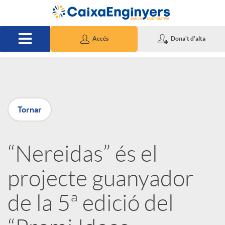
Salta al contingut principal
Accés
Dona't d'alta
P
Tornar
u
“Nereidas” és el
b
projecte guanyador
l
de la 5ª edició del
i