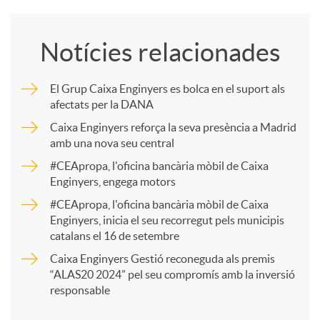
o
Notícies relacionades
m
El Grup Caixa Enginyers es bolca en el suport als
afectats per la DANA
p
Caixa Enginyers reforça la seva presència a Madrid
amb una nova seu central
a
#CEApropa, l'oficina bancària mòbil de Caixa
Enginyers, engega motors
r
#CEApropa, l'oficina bancària mòbil de Caixa
Enginyers, inicia el seu recorregut pels municipis
catalans el 16 de setembre
t
Caixa Enginyers Gestió reconeguda als premis
“ALAS20 2024” pel seu compromís amb la inversió
i
responsable