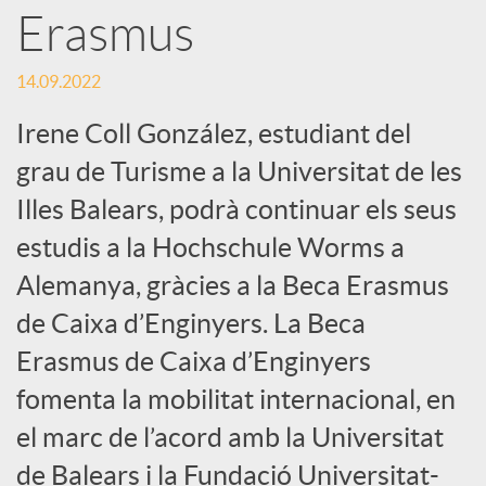
Erasmus
S
14.09.2022
o
Irene Coll González, estudiant del
grau de Turisme a la Universitat de les
c
Illes Balears, podrà continuar els seus
estudis a la Hochschule Worms a
i
Alemanya, gràcies a la Beca Erasmus
a
de Caixa d’Enginyers. La Beca
Erasmus de Caixa d’Enginyers
l
fomenta la mobilitat internacional, en
el marc de l’acord amb la Universitat
s
de Balears i la Fundació Universitat-