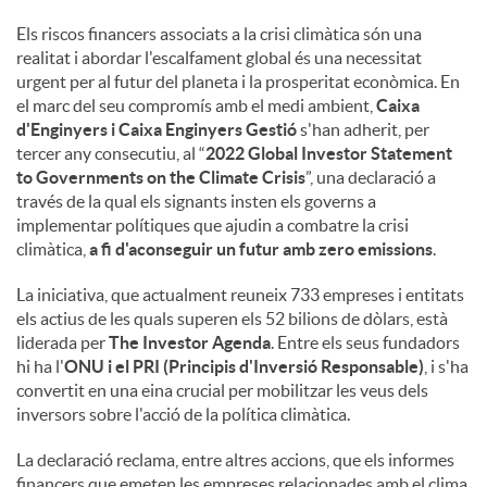
Els riscos financers associats a la crisi climàtica són una
realitat i abordar l'escalfament global és una necessitat
urgent per al futur del planeta i la prosperitat econòmica. En
el marc del seu compromís amb el medi ambient,
Caixa
d'Enginyers i Caixa Enginyers Gestió
s'han adherit, per
tercer any consecutiu, al “
2022 Global Investor Statement
to Governments on the Climate Crisis
”, una declaració a
través de la qual els signants insten els governs a
implementar polítiques que ajudin a combatre la crisi
climàtica,
a fi d'aconseguir un futur amb zero emissions
.
La iniciativa, que actualment reuneix 733 empreses i entitats
els actius de les quals superen els 52 bilions de dòlars, està
liderada per
The Investor Agenda
. Entre els seus fundadors
hi ha l'
ONU i el PRI (Principis d'Inversió Responsable)
, i s'ha
convertit en una eina crucial per mobilitzar les veus dels
inversors sobre l'acció de la política climàtica.
La declaració reclama, entre altres accions, que els informes
financers que emeten les empreses relacionades amb el clima