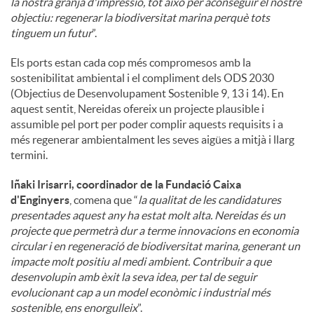
la nostra granja d'impressió, tot això per aconseguir el nostre
objectiu: regenerar la biodiversitat marina perquè tots
tinguem un futur
”.
Els ports estan cada cop més compromesos amb la
sostenibilitat ambiental i el compliment dels ODS 2030
(Objectius de Desenvolupament Sostenible 9, 13 i 14). En
aquest sentit, Nereidas ofereix un projecte plausible i
assumible pel port per poder complir aquests requisits i a
més regenerar ambientalment les seves aigües a mitjà i llarg
termini.
Iñaki Irisarri, coordinador de la Fundació Caixa
d'Enginyers
, comena que “
la qualitat de les candidatures
presentades aquest any ha estat molt alta. Nereidas és un
projecte que permetrà dur a terme innovacions en economia
circular i en regeneració de biodiversitat marina, generant un
impacte molt positiu al medi ambient. Contribuir a que
desenvolupin amb èxit la seva idea, per tal de seguir
evolucionant cap a un model econòmic i industrial més
sostenible, ens enorgulleix
”.