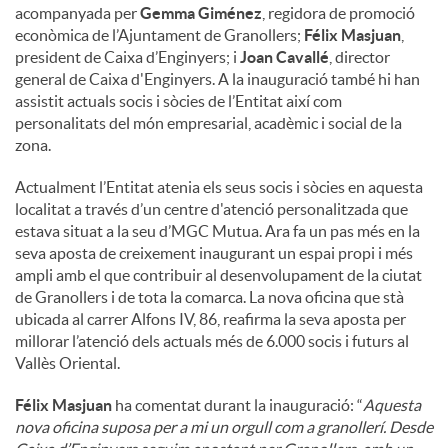
acompanyada per
Gemma Giménez
, regidora de promoció
econòmica de l’Ajuntament de Granollers;
Félix Masjuan
,
president de Caixa d’Enginyers; i
Joan Cavallé
, director
general de Caixa d'Enginyers. A la inauguració també hi han
assistit actuals socis i sòcies de l’Entitat així com
personalitats del món empresarial, acadèmic i social de la
zona.
Actualment l’Entitat atenia els seus socis i sòcies en aquesta
localitat a través d’un centre d'atenció personalitzada que
estava situat a la seu d’MGC Mutua. Ara fa un pas més en la
seva aposta de creixement inaugurant un espai propi i més
ampli amb el que contribuir al desenvolupament de la ciutat
de Granollers i de tota la comarca. La nova oficina que stà
ubicada al carrer Alfons IV, 86, reafirma la seva aposta per
millorar l’atenció dels actuals més de 6.000 socis i futurs al
Vallès Oriental.
Félix Masjuan
ha comentat durant la inauguració: “
Aquesta
nova oficina suposa per a mi un orgull com a granollerí. Desde