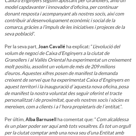
Caixa d’Enginyers seguim apostant per Granollers, amb un
model capdavanter i innovador d'oficina, per continuar
donant resposta i acompanyant als nostres socis, així com
contribuir al desenvolupament econòmic i social de la
comarca, gràcies a l’impuls de les iniciatives i projeces de la
seva població
”.
Per la seva part,
Joan Cavallé
ha explicat: “
L’evolució del
volum de negoci de Caixa d’Enginyers a la ciutat de
Granollers i al Vallès Oriental ha experimentat un creixement
molt positiu, assolint un volum de més de 209 milions
d’euros. Aquestes xifres posen de manifest la demanda
creixent de servei que ha experimentat Caixa d'Enginyers en
aquest territori i la inauguració d´aquesta nova oficina, posa
de manifest la nostra voluntat des seguir oferint el tracte
personalitzat i de proximitat, que els nostres socis i sòcies es
mereixen, com a clients i a l´hora propietaris de l´entitat.
”.
Per últim,
Alba Barnusell
ha comentat que: “
Com alcaldessa
és un plaer poder ser aquí amb tots vosaltres. És tot un orgull
per la ciutat comptar amb una nova seu d’una Entitat amb