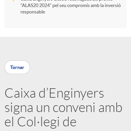
“ALAS20 2024” pel seu compromís amb la inversió
i
responsable
r
a
Tornar
X
a
Caixa d’Enginyers
signa un conveni amb
r
el Col·legi de
x