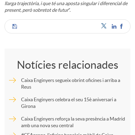
llarga trajectòria, i que té una aposta singular i diferencial de
present, però sobretot de futur
”.
C
o
Notícies relacionades
m
Caixa Enginyers segueix obrint oficines i arriba a
Reus
p
Caixa Enginyers celebra el seu 15è aniversari a
Girona
a
Caixa Enginyers reforça la seva presència a Madrid
amb una nova seu central
r