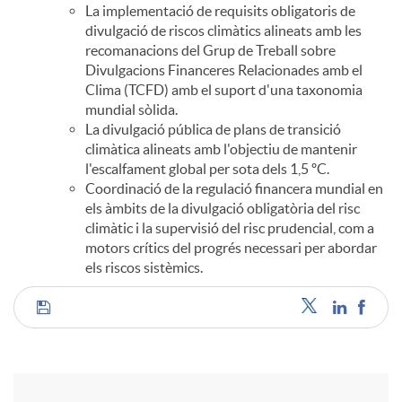
La implementació de requisits obligatoris de
divulgació de riscos climàtics alineats amb les
recomanacions del Grup de Treball sobre
Divulgacions Financeres Relacionades amb el
Clima (TCFD) amb el suport d'una taxonomia
mundial sòlida.
La divulgació pública de plans de transició
climàtica alineats amb l'objectiu de mantenir
l'escalfament global per sota dels 1,5 ºC.
Coordinació de la regulació financera mundial en
els àmbits de la divulgació obligatòria del risc
climàtic i la supervisió del risc prudencial, com a
motors crítics del progrés necessari per abordar
els riscos sistèmics.
C
o