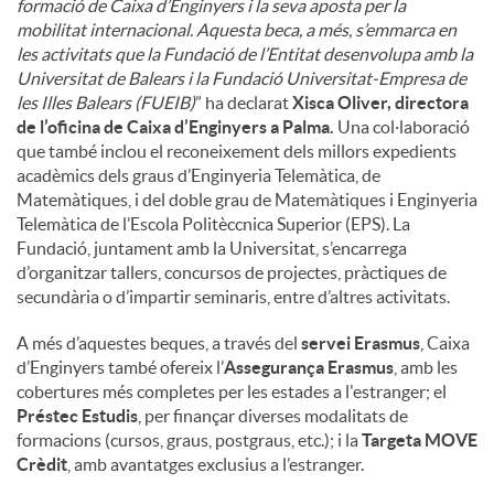
formació de Caixa d’Enginyers i la seva aposta per la
mobilitat internacional. Aquesta beca, a més, s’emmarca en
les activitats que la Fundació de l’Entitat desenvolupa amb la
Universitat de Balears i la Fundació Universitat-Empresa de
les Illes Balears (FUEIB)
” ha declarat
Xisca Oliver, directora
de l’oficina de Caixa d’Enginyers a Palma.
Una col·laboració
que també inclou el reconeixement dels millors expedients
acadèmics dels graus d’Enginyeria Telemàtica, de
Matemàtiques, i del doble grau de Matemàtiques i Enginyeria
Telemàtica de l’Escola Politèccnica Superior (EPS). La
Fundació, juntament amb la Universitat, s’encarrega
d’organitzar tallers, concursos de projectes, pràctiques de
secundària o d’impartir seminaris, entre d’altres activitats.
A més d’aquestes beques, a través del
servei Erasmus
, Caixa
d’Enginyers també ofereix l’
Assegurança Erasmus
, amb les
cobertures més completes per les estades a l'estranger; el
Préstec Estudis
, per finançar diverses modalitats de
formacions (cursos, graus, postgraus, etc.); i la
Targeta MOVE
Crèdit
, amb avantatges exclusius a l’estranger.