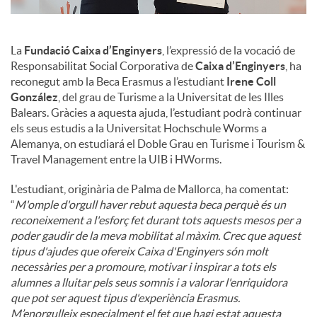
La
Fundació Caixa d’Enginyers
, l’expressió de la vocació de
Responsabilitat Social Corporativa de
Caixa d’Enginyers
, ha
reconegut amb la Beca Erasmus a l’estudiant
Irene Coll
González
, del grau de Turisme a la Universitat de les Illes
Balears. Gràcies a aquesta ajuda, l’estudiant podrà continuar
els seus estudis a la Universitat Hochschule Worms a
Alemanya, on estudiará el Doble Grau en Turisme i Tourism &
Travel Management entre la UIB i HWorms.
L'estudiant, originària de Palma de Mallorca, ha comentat:
“
M'omple d'orgull haver rebut aquesta beca perquè és un
reconeixement a l'esforç fet durant tots aquests mesos per a
poder gaudir de la meva mobilitat al màxim. Crec que aquest
tipus d'ajudes que ofereix Caixa d'Enginyers són molt
necessàries per a promoure, motivar i inspirar a tots els
alumnes a lluitar pels seus somnis i a valorar l'enriquidora
que pot ser aquest tipus d'experiència Erasmus.
M’enorgulleix especialment el fet que hagi estat aquesta