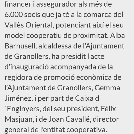
financer i assegurador als més de
s
6.000 socis que ja té a la comarca del
Vallès Oriental, potenciant així el seu
S
model cooperatiu de proximitat. Alba
Barnusell, alcaldessa de l’Ajuntament
o
de Granollers, ha presidit l’acte
c
d’inauguració acompanyada de la
regidora de promoció econòmica de
i
l’Ajuntament de Granollers, Gemma
Jiménez, i per part de Caixa d
a
´Enginyers, del seu president, Félix
Masjuan, i de Joan Cavallé, director
l
general de l’entitat cooperativa.