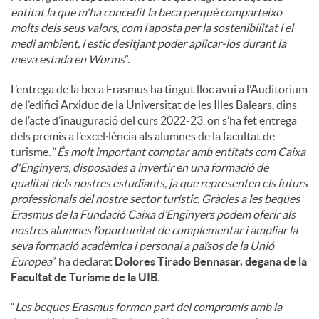
entitat la que m'ha concedit la beca perquè comparteixo
molts dels seus valors, com l’aposta per la sostenibilitat i el
medi ambient, i estic desitjant poder aplicar-los durant la
meva estada en Worms
”.
L’entrega de la beca Erasmus ha tingut lloc avui a l’Auditorium
de l’edifici Arxiduc de la Universitat de les Illes Balears, dins
de l’acte d’inauguració del curs 2022-23, on s’ha fet entrega
dels premis a l’excel·lència als alumnes de la facultat de
turisme. “
És molt important comptar amb entitats com Caixa
d'Enginyers, disposades a invertir en una formació de
qualitat dels nostres estudiants, ja que representen els futurs
professionals del nostre sector turístic. Gràcies a les beques
Erasmus de la Fundació Caixa d’Enginyers podem oferir als
nostres alumnes l’oportunitat de complementar i ampliar la
seva formació acadèmica i personal a països de la Unió
Europea
” ha declarat
Dolores Tirado Bennasar, degana de la
Facultat de Turisme de la UIB.
“
Les beques Erasmus formen part del compromís amb la