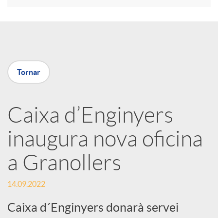
r
a
Tornar
X
a
Caixa d’Enginyers
inaugura nova oficina
r
a Granollers
x
14.09.2022
e
Caixa d´Enginyers donarà servei