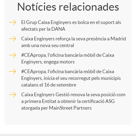
Notícies relacionades
m
El Grup Caixa Enginyers es bolca en el suport als
afectats per la DANA
p
Caixa Enginyers reforça la seva presència a Madrid
amb una nova seu central
a
#CEApropa, l'oficina bancària mòbil de Caixa
Enginyers, engega motors
r
#CEApropa, l'oficina bancària mòbil de Caixa
Enginyers, inicia el seu recorregut pels municipis
catalans el 16 de setembre
t
Caixa Enginyers Gestió renova la seva posició com
a primera Entitat a obtenir la certificació ASG
i
atorgada per MainStreet Partners
r