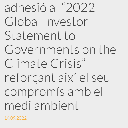
adhesió al “2022
x
Global Investor
e
Statement to
Governments on the
s
Climate Crisis”
S
reforçant així el seu
o
compromís amb el
medi ambient
c
14.09.2022
i