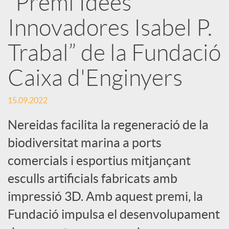
“Premi Idees
Innovadores Isabel P.
c
Trabal” de la Fundació
a
Caixa d'Enginyers
d
15.09.2022
o
Nereidas facilita la regeneració de la
biodiversitat marina a ports
r
comercials i esportius mitjançant
esculls artificials fabricats amb
d
impressió 3D. Amb aquest premi, la
Fundació impulsa el desenvolupament
e