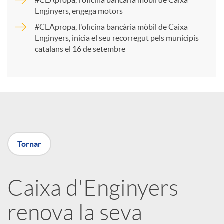
#CEApropa, l'oficina bancària mòbil de Caixa
Enginyers, engega motors
t
#CEApropa, l'oficina bancària mòbil de Caixa
Enginyers, inicia el seu recorregut pels municipis
catalans el 16 de setembre
i
r
a
Tornar
X
a
Caixa d'Enginyers
renova la seva
r