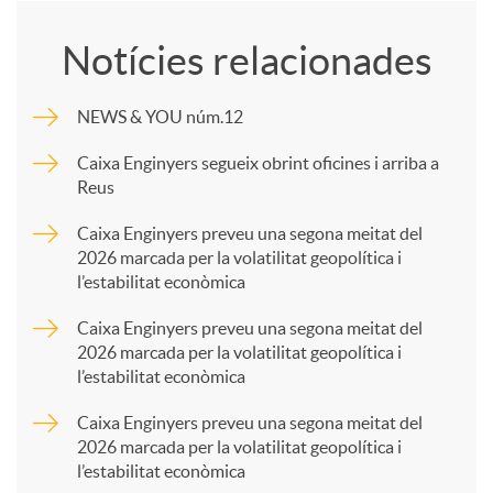
o
Notícies relacionades
m
NEWS & YOU núm.12
p
Caixa Enginyers segueix obrint oficines i arriba a
Reus
a
Caixa Enginyers preveu una segona meitat del
2026 marcada per la volatilitat geopolítica i
l’estabilitat econòmica
r
Caixa Enginyers preveu una segona meitat del
2026 marcada per la volatilitat geopolítica i
t
l’estabilitat econòmica
Caixa Enginyers preveu una segona meitat del
i
2026 marcada per la volatilitat geopolítica i
l’estabilitat econòmica