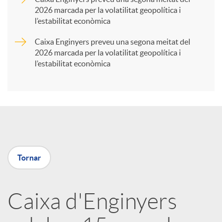
2026 marcada per la volatilitat geopolítica i
t
l’estabilitat econòmica
Caixa Enginyers preveu una segona meitat del
i
2026 marcada per la volatilitat geopolítica i
l’estabilitat econòmica
r
a
X
Tornar
a
Caixa d'Enginyers
r