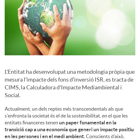
a
l
s
L'Entitat ha desenvolupat una metodologia pròpia que
mesura l'impacte dels fons d'inversió ISR, es tracta de
CIMS, la Calculadora d'Impacte Mediambiental i
Social.
Actualment, un dels reptes més transcendentals als que
s'enfronta la societat és el de la sostenibilitat, en el que les
entitats financeres tenen
un paper fonamental en la
transició cap a una economia que generi un impacte positiu
en les persones i en el medi ambient.
Conscients d’això,