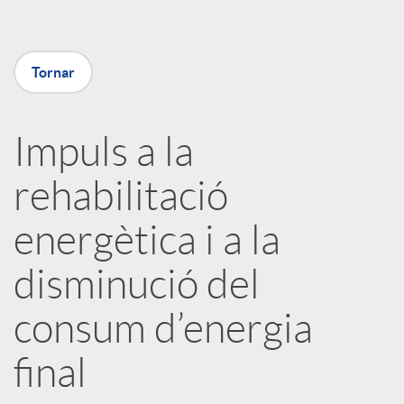
m
p
Tornar
a
Impuls a la
rehabilitació
r
energètica i a la
t
disminució del
i
consum d’energia
r
final