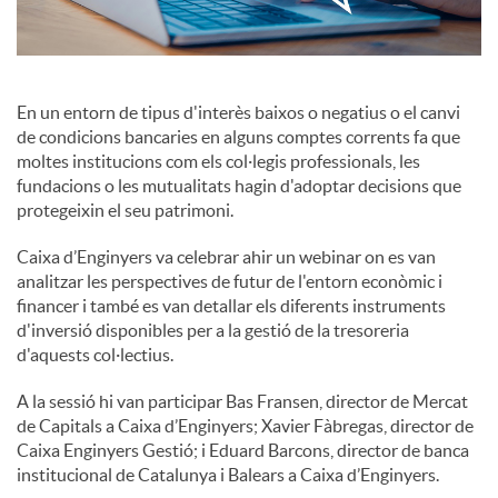
c
En un entorn de tipus d'interès baixos o negatius o el canvi
o
de condicions bancaries en alguns comptes corrents fa que
moltes institucions com els col·legis professionals, les
fundacions o les mutualitats hagin d'adoptar decisions que
n
protegeixin el seu patrimoni.
Caixa d’Enginyers va celebrar ahir un webinar on es van
t
analitzar les perspectives de futur de l'entorn econòmic i
financer i també es van detallar els diferents instruments
d'inversió disponibles per a la gestió de la tresoreria
i
d'aquests col·lectius.
A la sessió hi van participar Bas Fransen, director de Mercat
n
de Capitals a Caixa d’Enginyers; Xavier Fàbregas, director de
Caixa Enginyers Gestió; i Eduard Barcons, director de banca
g
institucional de Catalunya i Balears a Caixa d’Enginyers.