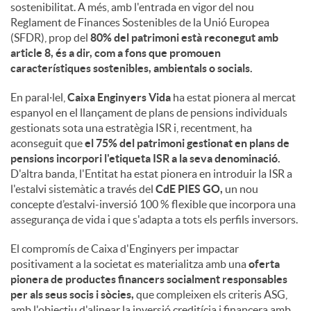
sostenibilitat. A més, amb l'entrada en vigor del nou
Reglament de Finances Sostenibles de la Unió Europea
(SFDR), prop del
80% del patrimoni està reconegut amb
article 8, és a dir, com a fons que promouen
característiques sostenibles, ambientals o socials.
En paral·lel,
Caixa Enginyers Vida
ha estat pionera al mercat
espanyol en el llançament de plans de pensions individuals
gestionats sota una estratègia ISR i, recentment, ha
aconseguit que
el 75% del patrimoni gestionat en plans de
pensions incorpori l'etiqueta ISR a la seva denominació.
D'altra banda, l'Entitat ha estat pionera en introduir la ISR a
l'estalvi sistemàtic a través del
CdE PIES GO,
un nou
concepte d’estalvi-inversió 100 % flexible que incorpora una
assegurança de vida i que s'adapta a tots els perfils inversors.
El compromís de Caixa d'Enginyers per impactar
positivament a la societat es materialitza amb una
oferta
pionera de productes financers socialment responsables
per als seus socis i sòcies,
que compleixen els criteris ASG,
amb l'objectiu d'alinear la inversió creditícia i financera amb