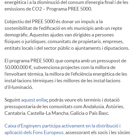
energètica i a la disminució del consum d’energia final i de les
S
emissions de CO2 – Programa PREE 5000.
L’objectiu del PREE 5000 és donar un impuls a la
o
sostenibilitat de l’edificació en els municipis amb un repte
demogràfic. Aquestes ajudes van dirigides a persones
físiques o jurídiques, comunitats de propietaris, empreses,
c
entitats locals i del sector públic o ajuntaments i diputacions.
El programa PREE 5000, que compta amb un pressupost de
i
50.000.000 €, subvenciona projectes com la millora de
l’envoltant tèrmica, la millora de l’eficiència energètica de les
instal·lacions tèrmiques i les millores de les instal·lacions
a
d’il·luminació.
Seguint
aquest enllaç
podràs veure els terminis i dotació
l
pressupostaria de les comunitats com Andalusia, Astúries,
Cantabria, Castella-La Mancha, Galícia o País Basc.
s
Caixa d’Enginyers participa activament en la distribució i
aplicació dels Fons Europeus,
assessorant els socis i les sòcies