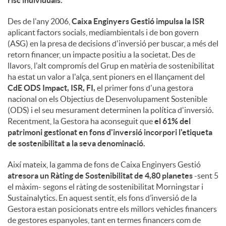
risc individuals.
Des de l'any 2006,
Caixa Enginyers Gestió impulsa la ISR
aplicant factors socials, mediambientals i de bon govern
(ASG) en la presa de decisions d'inversió per buscar, a més del
retorn financer, un impacte positiu a la societat. Des de
llavors, l'alt compromís del Grup en matèria de sostenibilitat
ha estat un valor a l'alça, sent pioners en el llançament del
CdE ODS Impact, ISR, FI,
el primer fons d'una gestora
nacional on els Objectius de Desenvolupament Sostenible
(ODS) i el seu mesurament determinen la política d'inversió.
Recentment, la Gestora ha aconseguit que
el 61% del
patrimoni gestionat en fons d'inversió incorpori l'etiqueta
de sostenibilitat a la seva denominació.
Així mateix, la gamma de fons de Caixa Enginyers Gestió
atresora un Ràting de Sostenibilitat de 4,80 planetes
-sent 5
el màxim- segons el ràting de sostenibilitat Morningstar i
Sustainalytics. En aquest sentit, els fons d’inversió de la
Gestora estan posicionats entre els millors vehicles financers
de gestores espanyoles, tant en termes financers com de