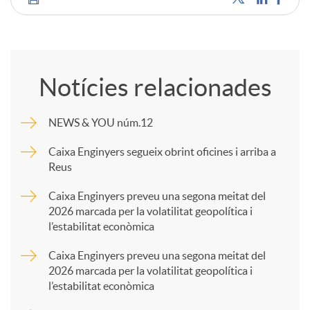
C
o
Notícies relacionades
m
NEWS & YOU núm.12
p
Caixa Enginyers segueix obrint oficines i arriba a
Reus
a
Caixa Enginyers preveu una segona meitat del
2026 marcada per la volatilitat geopolítica i
l’estabilitat econòmica
r
Caixa Enginyers preveu una segona meitat del
2026 marcada per la volatilitat geopolítica i
t
l’estabilitat econòmica