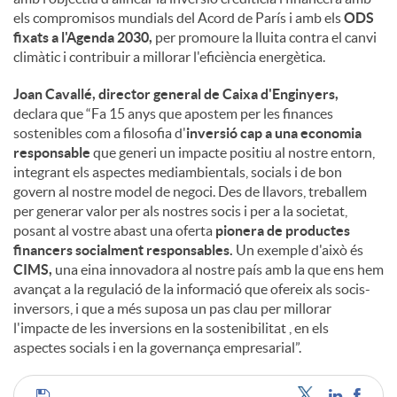
els compromisos mundials del Acord de París i amb els
ODS
fixats a l'Agenda 2030,
per promoure la lluita contra el canvi
climàtic i contribuir a millorar l'eficiència energètica.
Joan Cavallé, director general de Caixa d'Enginyers,
declara que “Fa 15 anys que apostem per les finances
sostenibles com a filosofia d'
inversió cap a una economia
responsable
que generi un impacte positiu al nostre entorn,
integrant els aspectes mediambientals, socials i de bon
govern al nostre model de negoci. Des de llavors, treballem
per generar valor per als nostres socis i per a la societat,
posant al vostre abast una oferta
pionera de productes
financers socialment responsables.
Un exemple d'això és
CIMS,
una eina innovadora al nostre país amb la que ens hem
avançat a la regulació de la informació que ofereix als socis-
inversors, i que a més suposa un pas clau per millorar
l'impacte de les inversions en la sostenibilitat , en els
aspectes socials i en la governança empresarial”.