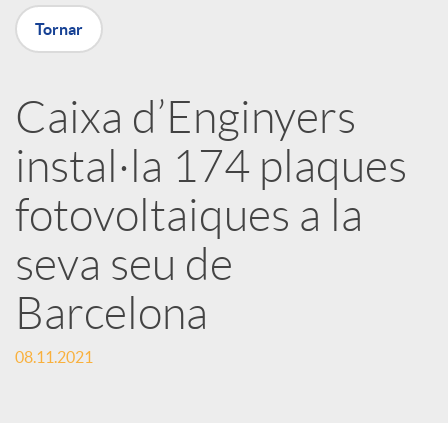
Tornar
X
a
Caixa d’Enginyers
instal·la 174 plaques
r
fotovoltaiques a la
x
seva seu de
e
Barcelona
s
08.11.2021
S