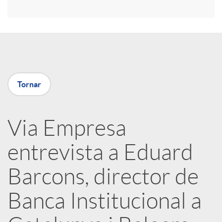
r
a
X
Tornar
a
Via Empresa
r
entrevista a Eduard
x
Barcons, director de
e
Banca Institucional a