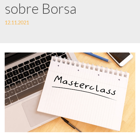
e
sobre Borsa
12.11.2021
s
S
o
c
i
a