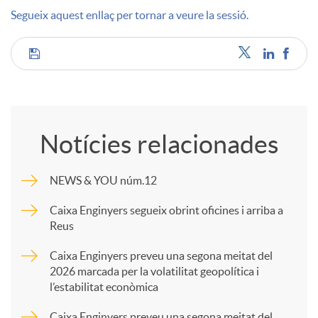
Segueix aquest enllaç per tornar a veure la sessió.
u
C
t
o
s
Notícies relacionades
m
NEWS & YOU núm.12
p
Caixa Enginyers segueix obrint oficines i arriba a
Reus
a
Caixa Enginyers preveu una segona meitat del
2026 marcada per la volatilitat geopolítica i
l’estabilitat econòmica
r
Caixa Enginyers preveu una segona meitat del