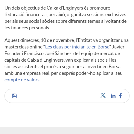
l
Un dels objectius de Caixa d’Enginyers és promoure
l’educació financera i, per això, organitza sessions exclusives
per als seus socis i sòcies sobre diferents temes al voltant de
s
les finances personals.
Aquest dimecres, 10 de novembre, l’Entitat va organitzar una
masterclass online “
Les claus per iniciar-te en Borsa
”. Javier
Escuder i Francisco José Sánchez, de l’equip de mercat de
capitals de Caixa d’Enginyers, van explicar als socis i les
sòcies assistents el procés a seguir per a invertir en Borsa
amb una empresa real, per després poder-ho aplicar al seu
compte de valors.
C
o