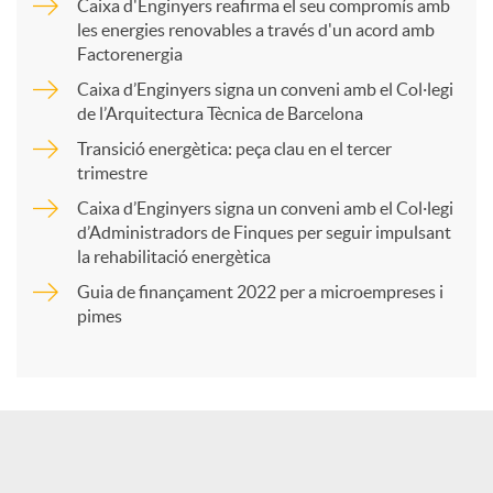
Caixa d'Enginyers reafirma el seu compromís amb
les energies renovables a través d'un acord amb
p
Factorenergia
Caixa d’Enginyers signa un conveni amb el Col·legi
a
de l’Arquitectura Tècnica de Barcelona
Transició energètica: peça clau en el tercer
trimestre
r
Caixa d’Enginyers signa un conveni amb el Col·legi
d’Administradors de Finques per seguir impulsant
t
la rehabilitació energètica
Guia de finançament 2022 per a microempreses i
i
pimes
r
a