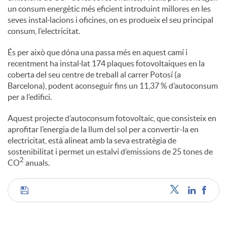
un consum energètic més eficient introduint millores en les
seves instal·lacions i oficines, on es produeix el seu principal
consum, l’electricitat.
És per això que dóna una passa més en aquest camí i
recentment ha instal·lat 174 plaques fotovoltaiques en la
coberta del seu centre de treball al carrer Potosí (a
Barcelona), podent aconseguir fins un 11,37 % d’autoconsum
per a l’edifici.
Aquest projecte d’autoconsum fotovoltaic, que consisteix en
aprofitar l’energia de la llum del sol per a convertir-la en
electricitat, està alineat amb la seva estratègia de
sostenibilitat i permet un estalvi d’emissions de 25 tones de
2
CO
anuals.
C