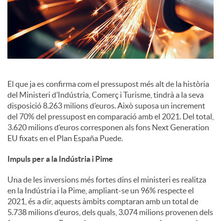
i
a
l
El que ja es confirma com el pressupost més alt de la història
del Ministeri d’Indústria, Comerç i Turisme, tindrà a la seva
s
disposició 8.263 milions d’euros. Això suposa un increment
del 70% del pressupost en comparació amb el 2021. Del total,
3.620 milions d’euros corresponen als fons Next Generation
EU fixats en el Plan España Puede.
Impuls per a la Indústria i Pime
Una de les inversions més fortes dins el ministeri es realitza
en la Indústria i la Pime, ampliant-se un 96% respecte el
2021, és a dir, aquests àmbits comptaran amb un total de
5.738 milions d’euros, dels quals, 3.074 milions provenen dels