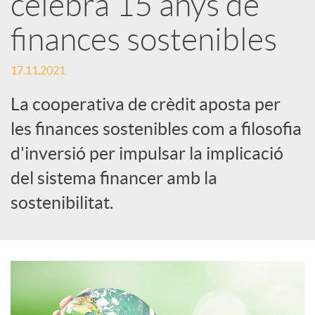
celebra 15 anys de
x
finances sostenibles
e
17.11.2021
La cooperativa de crèdit aposta per
s
les finances sostenibles com a filosofia
d'inversió per impulsar la implicació
S
del sistema financer amb la
o
sostenibilitat.
c
i