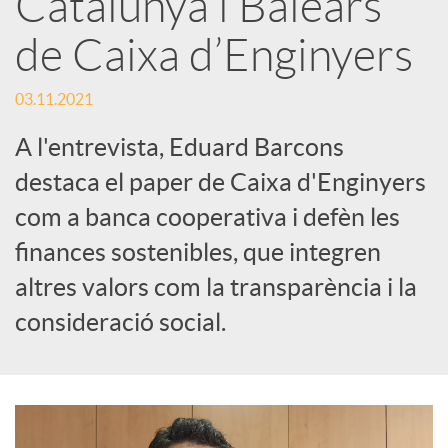
Catalunya i Balears
s
de Caixa d’Enginyers
S
03.11.2021
o
A l'entrevista, Eduard Barcons
destaca el paper de Caixa d'Enginyers
c
com a banca cooperativa i defèn les
finances sostenibles, que integren
i
altres valors com la transparència i la
consideració social.
a
l