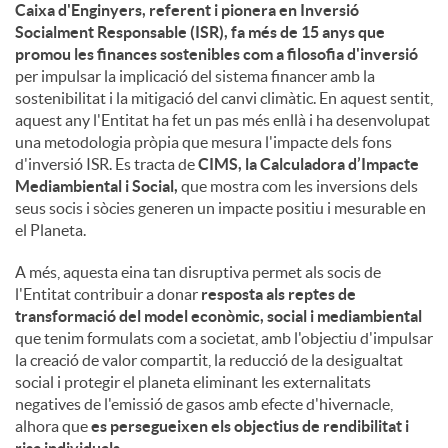
Caixa d'Enginyers, referent i pionera en Inversió
Socialment Responsable (ISR), fa més de 15 anys que
promou les finances sostenibles com a filosofia d'inversió
per impulsar la implicació del sistema financer amb la
sostenibilitat i la mitigació del canvi climàtic. En aquest sentit,
aquest any l'Entitat ha fet un pas més enllà i ha desenvolupat
una metodologia pròpia que mesura l'impacte dels fons
d'inversió ISR. Es tracta de
CIMS, la Calculadora d’Impacte
Mediambiental i Social,
que mostra com les inversions dels
seus socis i sòcies generen un impacte positiu i mesurable en
el Planeta.
A més, aquesta eina tan disruptiva permet als socis de
l'Entitat contribuir a donar
resposta als reptes de
transformació del model econòmic, social i mediambiental
que tenim formulats com a societat, amb l'objectiu d'impulsar
la creació de valor compartit, la reducció de la desigualtat
social i protegir el planeta eliminant les externalitats
negatives de l'emissió de gasos amb efecte d'hivernacle,
alhora que
es persegueixen els objectius de rendibilitat i