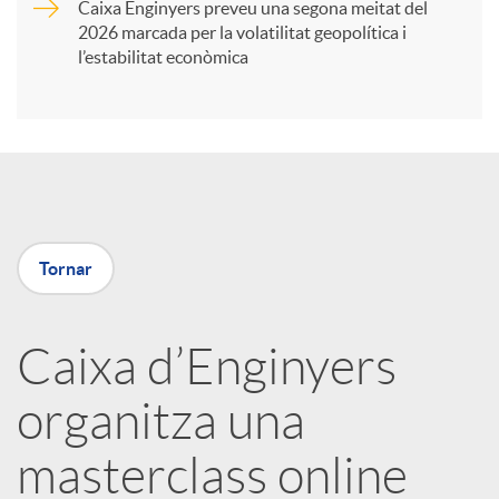
Caixa Enginyers preveu una segona meitat del
i
2026 marcada per la volatilitat geopolítica i
l’estabilitat econòmica
r
a
X
Tornar
a
Caixa d’Enginyers
r
organitza una
x
masterclass online