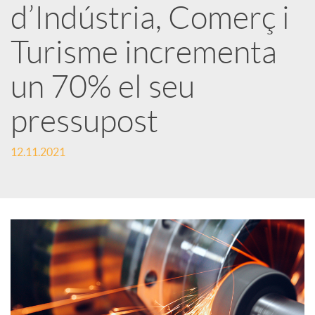
d’Indústria, Comerç i
r
Turisme incrementa
x
un 70% el seu
e
pressupost
s
12.11.2021
S
o
c