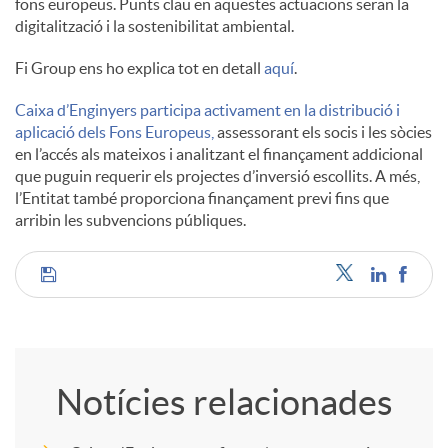
fons europeus. Punts clau en aquestes actuacions seran la
digitalització i la sostenibilitat ambiental.
Fi Group ens ho explica tot en detall
aquí
.
Caixa d’Enginyers participa activament en la distribució i
aplicació dels Fons Europeus,
assessorant els socis i les sòcies
en l’accés als mateixos i analitzant el finançament addicional
que puguin requerir els projectes d’inversió escollits. A més,
l’Entitat també proporciona finançament previ fins que
arribin les subvencions públiques.
C
o
Notícies relacionades
m