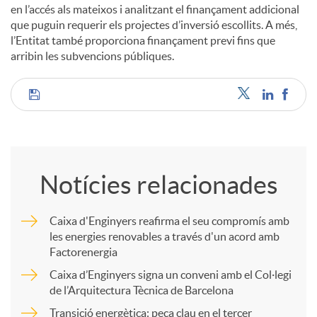
en l’accés als mateixos i analitzant el finançament addicional
que puguin requerir els projectes d’inversió escollits. A més,
l’Entitat també proporciona finançament previ fins que
arribin les subvencions públiques.
C
o
Notícies relacionades
m
Caixa d'Enginyers reafirma el seu compromís amb
les energies renovables a través d'un acord amb
p
Factorenergia
Caixa d’Enginyers signa un conveni amb el Col·legi
a
de l’Arquitectura Tècnica de Barcelona
Transició energètica: peça clau en el tercer