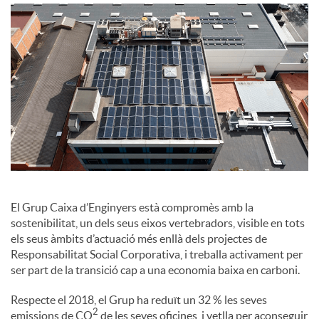
o
c
i
a
l
El Grup Caixa d’Enginyers està compromès amb la
sostenibilitat, un dels seus eixos vertebradors, visible en tots
els seus àmbits d’actuació més enllà dels projectes de
s
Responsabilitat Social Corporativa, i treballa activament per
ser part de la transició cap a una economia baixa en carboni.
Respecte el 2018, el Grup ha reduït un 32 % les seves
2
emissions de CO
de les seves oficines, i vetlla per aconseguir