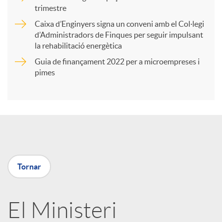
trimestre
r
Caixa d’Enginyers signa un conveni amb el Col·legi
d’Administradors de Finques per seguir impulsant
t
la rehabilitació energètica
Guia de finançament 2022 per a microempreses i
i
pimes
r
a
Tornar
X
a
El Ministeri