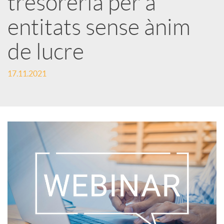
tresoreria per a
entitats sense ànim
c
de lucre
a
17.11.2021
d
o
r
d
e