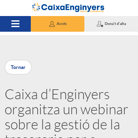
Salta al contingut principal
Accés
Dona't d'alta
P
Tornar
u
Caixa d’Enginyers
b
organitza un webinar
l
sobre la gestió de la
i