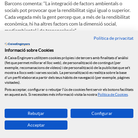
Barcons comenta: “La integració de factors ambientals o
socials pot provocar que la rendibilitat sigui igual o superior.
Cada vegada més la gent percep que, a més de la rendibilitat
econòmica, hi ha altres factors com la dimensió social,
mediambiental i de transparència”.
Política de privacitat
Pel que fa a l’aposta de Caixa d’Enginyers per la digitalització,
Eduard Barcons explica: “El creixement d’oficines continuarà
Informació sobre Cookies
sent com ha sigut sempre, progressiu. Hi ha una aposta
A Caixa Enginyers utilitzem cookies pròpies i de tercers amb finalitats d'anàlisi
(fet que permet millorar el lloc web), de personalització de contingut (per
claríssima per la digitalització. El millor està per venir”.
exemple, recomanacions de vídeos) i de personalització de la publicitat que se't
mostra a llocs web i xarxes socials. La personalització es realitza sobre la base
d'un perfil elaborat a partir dels teus hàbits de navegació (per exemple, pàgines
visitades).
C
Pots acceptar, configurar o rebutjar l'ús de cookies fent servir els botons facilitats
en aquest avís. Si necessites més informació visita la nostra
Política de Cookies
.
o
Rebutjar
Configurar
Notícies relacionades
m
Acceptar
NEWS & YOU núm.12