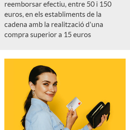
a
reemborsar efectiu, entre 50 i 150
euros, en els establiments de la
l
cadena amb la realització d'una
compra superior a 15 euros
s