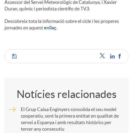
Assessor del Servei Meteorològic de Catalunya, i Xavier
Duran, químic i periodista científic de TV3.
Descobreix tota la informació sobre el cicle i les properes
jornades en aquest
enllaç
.
C
o
Notícies relacionades
m
El Grup Caixa Enginyers consolida el seu model
cooperatiu, sent la primera entitat en qualitat de
p
servei a Espanya i amb resultats històrics per
tercer any consecutiu