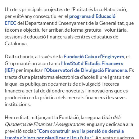
Un dels principals projectes de l’Entitat és la col·laboració,
u
per vuitè any consecutiu, en el
programa d’Educació
EFEC
del Departament d’Ensenyament de la Generalitat, que
té com a objectiu fer arribar, de forma gratuïta i voluntària,
t
sessions d’educació financera als centres educatius de
Catalunya.
s
D’altra banda, a través de la
Fundació Caixa d’Enginyers
, el
Grup manté un acord amb
l’Institut d’Estudis Financers
(IEF)
per impulsar
l’Observatori de Divulgació Financera.
Es
tracta d’una plataforma electrònica d’accés lliure i gratuït en
la qual es publiquen documents de divulgació i recerca
financera per tal de difondre novetats i innovacions que es
produeixin en la pràctica dels mercats financers i les seves
institucions.
Hem editat, mitjançant la Fundació, la segona
Guia dels
Quaderns de Finances i Assegurances
, enguany dedicada a la
previsió social:
“Com construir avui la pensió de demà a
través d’eines per planificar el teu futur”
. Aquests quaderns