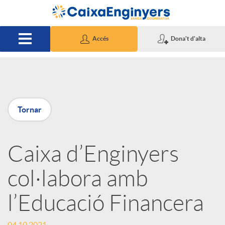
Salta al contingut principal
Accés
Dona't d'alta
P
Tornar
u
Caixa d’Enginyers
b
col·labora amb
l
l’Educació Financera
i