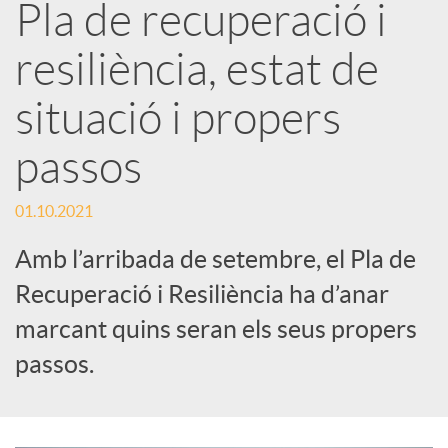
Pla de recuperació i
a
resiliència, estat de
r
situació i propers
x
passos
e
01.10.2021
Amb l’arribada de setembre, el Pla de
s
Recuperació i Resiliència ha d’anar
marcant quins seran els seus propers
S
passos.
o