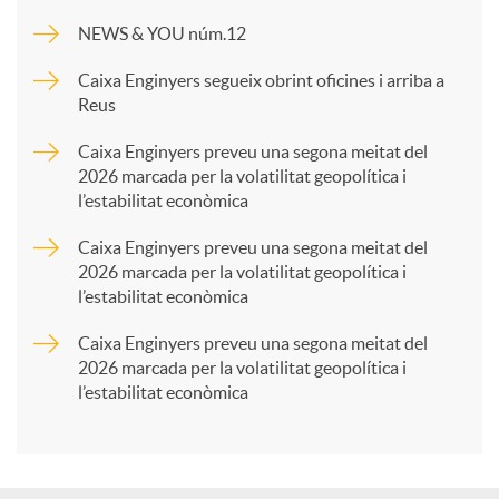
m
NEWS & YOU núm.12
p
Caixa Enginyers segueix obrint oficines i arriba a
Reus
a
Caixa Enginyers preveu una segona meitat del
2026 marcada per la volatilitat geopolítica i
l’estabilitat econòmica
r
Caixa Enginyers preveu una segona meitat del
2026 marcada per la volatilitat geopolítica i
t
l’estabilitat econòmica
Caixa Enginyers preveu una segona meitat del
i
2026 marcada per la volatilitat geopolítica i
l’estabilitat econòmica
r