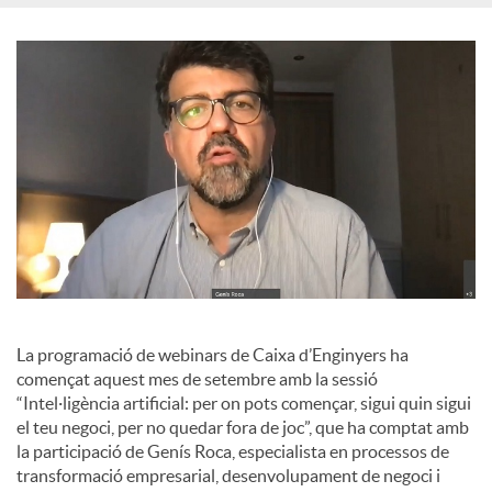
o
c
i
a
l
La programació de webinars de Caixa d’Enginyers ha
s
començat aquest mes de setembre amb la sessió
“Intel·ligència artificial: per on pots començar, sigui quin sigui
el teu negoci, per no quedar fora de joc”, que ha comptat amb
la participació de Genís Roca, especialista en processos de
transformació empresarial, desenvolupament de negoci i