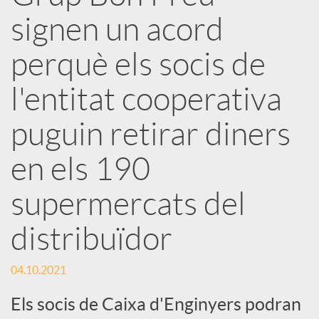
x
signen un acord
e
perquè els socis de
l'entitat cooperativa
s
puguin retirar diners
S
en els 190
o
supermercats del
distribuïdor
c
04.10.2021
i
Els socis de Caixa d'Enginyers podran