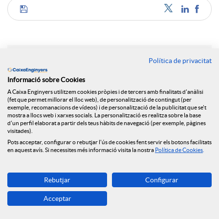
C
o
Política de privacitat
Notícies relacionades
m
Informació sobre Cookies
A Caixa Enginyers utilitzem cookies pròpies i de tercers amb finalitats d'anàlisi
El Grup Caixa Enginyers consolida el seu model
(fet que permet millorar el lloc web), de personalització de contingut (per
cooperatiu, sent la primera entitat en qualitat de
exemple, recomanacions de vídeos) i de personalització de la publicitat que se't
p
mostra a llocs web i xarxes socials. La personalització es realitza sobre la base
servei a Espanya i amb resultats històrics per
d'un perfil elaborat a partir dels teus hàbits de navegació (per exemple, pàgines
tercer any consecutiu
visitades).
a
Pots acceptar, configurar o rebutjar l'ús de cookies fent servir els botons facilitats
NEWS & YOU num.6
en aquest avís. Si necessites més informació visita la nostra
Política de Cookies
.
Caixa Enginyers reforça el seu compromís amb
r
l'economia social amb la seva incorporació al Grup
Rebutjar
Configurar
Clade
Acceptar
NEWS & YOU num.5
t
Caixa Enginyers reforça la seva presència a Madrid