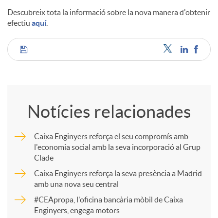
Descubreix tota la informació sobre la nova manera d'obtenir
efectiu
aquí
.
C
o
Notícies relacionades
m
Caixa Enginyers reforça el seu compromís amb
l'economia social amb la seva incorporació al Grup
p
Clade
Caixa Enginyers reforça la seva presència a Madrid
a
amb una nova seu central
#CEApropa, l'oficina bancària mòbil de Caixa
Enginyers, engega motors