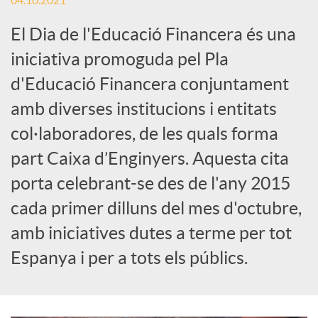
04.10.2021
c
El Dia de l'Educació Financera és una
iniciativa promoguda pel Pla
a
d'Educació Financera conjuntament
amb diverses institucions i entitats
d
col·laboradores, de les quals forma
part Caixa d’Enginyers. Aquesta cita
o
porta celebrant-se des de l'any 2015
cada primer dilluns del mes d'octubre,
r
amb iniciatives dutes a terme per tot
Espanya i per a tots els públics.
d
e