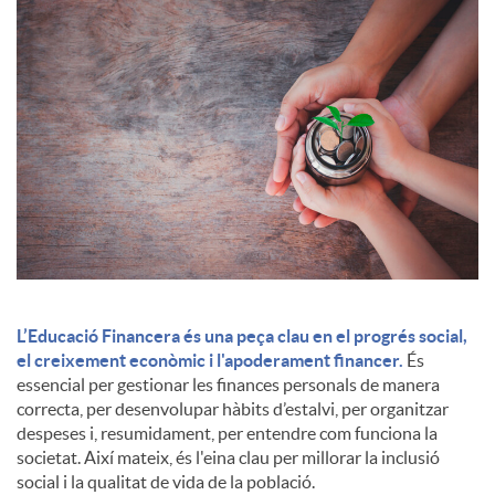
c
o
n
t
i
L’Educació Financera és una peça clau en el progrés social,
el creixement econòmic i l'apoderament financer.
És
essencial per gestionar les finances personals de manera
n
correcta, per desenvolupar hàbits d’estalvi, per organitzar
despeses i, resumidament, per entendre com funciona la
societat. Així mateix, és l'eina clau per millorar la inclusió
g
social i la qualitat de vida de la població.