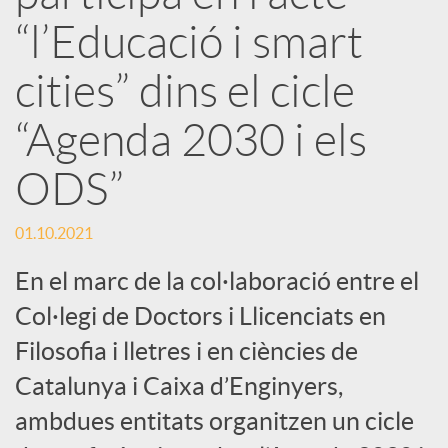
r
“l’Educació i smart
x
cities” dins el cicle
e
“Agenda 2030 i els
ODS”
s
01.10.2021
S
En el marc de la col·laboració entre el
o
Col·legi de Doctors i Llicenciats en
Filosofia i lletres i en ciències de
c
Catalunya i Caixa d’Enginyers,
ambdues entitats organitzen un cicle