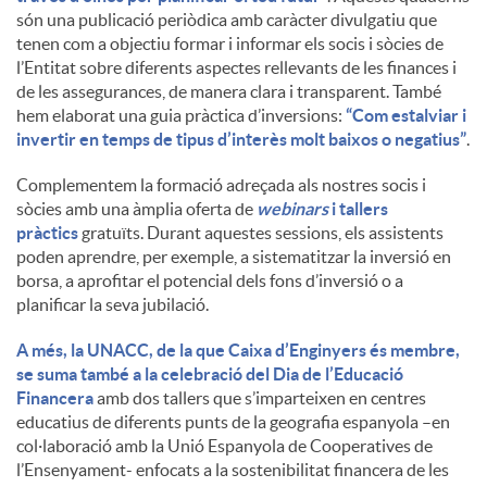
són una publicació periòdica amb caràcter divulgatiu que
tenen com a objectiu formar i informar els socis i sòcies de
l’Entitat sobre diferents aspectes rellevants de les finances i
de les assegurances, de manera clara i transparent. També
hem elaborat una guia pràctica d’inversions:
“Com estalviar i
invertir en temps de tipus d’interès molt baixos o negatius”
.
Complementem la formació adreçada als nostres socis i
sòcies amb una àmplia oferta de
webinars
i tallers
pràctics
gratuïts. Durant aquestes sessions, els assistents
poden aprendre, per exemple, a sistematitzar la inversió en
borsa, a aprofitar el potencial dels fons d’inversió o a
planificar la seva jubilació.
A més, la UNACC, de la que Caixa d’Enginyers és membre,
se suma també a la celebració del Dia de l’Educació
Financera
amb dos tallers que s’imparteixen en centres
educatius de diferents punts de la geografia espanyola –en
col·laboració amb la Unió Espanyola de Cooperatives de
l’Ensenyament- enfocats a la sostenibilitat financera de les