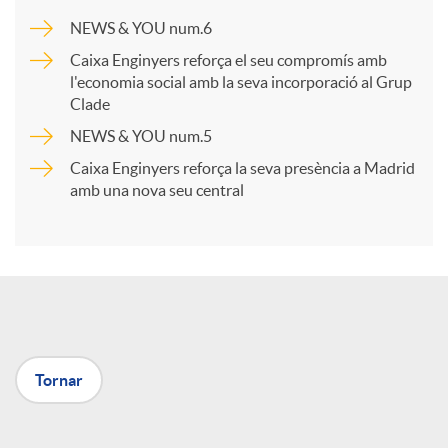
a
NEWS & YOU num.6
Caixa Enginyers reforça el seu compromís amb
r
l'economia social amb la seva incorporació al Grup
Clade
NEWS & YOU num.5
t
Caixa Enginyers reforça la seva presència a Madrid
amb una nova seu central
i
r
a
Tornar
X