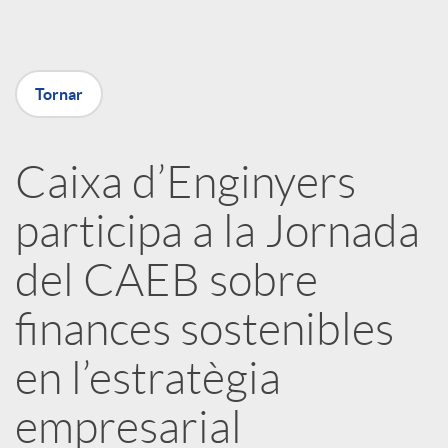
a
X
Tornar
a
Caixa d’Enginyers
r
participa a la Jornada
x
del CAEB sobre
e
finances sostenibles
en l’estratègia
s
empresarial