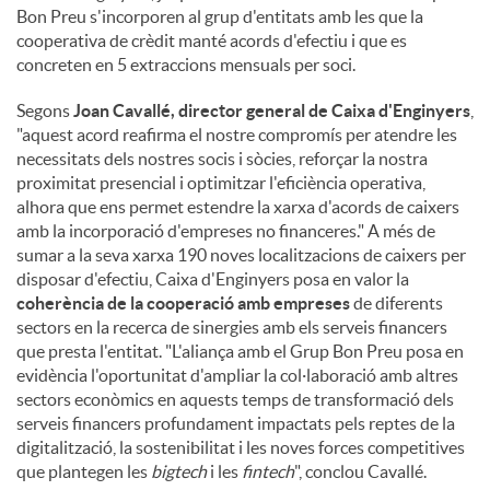
Bon Preu s'incorporen al grup d'entitats amb les que la
cooperativa de crèdit manté acords d'efectiu i que es
concreten en 5 extraccions mensuals per soci.
Segons
Joan Cavallé, director general de Caixa d'Enginyers
,
"aquest acord reafirma el nostre compromís per atendre les
necessitats dels nostres socis i sòcies, reforçar la nostra
proximitat presencial i optimitzar l'eficiència operativa,
alhora que ens permet estendre la xarxa d'acords de caixers
amb la incorporació d'empreses no financeres." A més de
sumar a la seva xarxa 190 noves localitzacions de caixers per
disposar d'efectiu, Caixa d'Enginyers posa en valor la
coherència de la cooperació amb empreses
de diferents
sectors en la recerca de sinergies amb els serveis financers
que presta l'entitat. "L'aliança amb el Grup Bon Preu posa en
evidència l'oportunitat d'ampliar la col·laboració amb altres
sectors econòmics en aquests temps de transformació dels
serveis financers profundament impactats pels reptes de la
digitalització, la sostenibilitat i les noves forces competitives
que plantegen les
bigtech
i les
fintech
", conclou Cavallé.