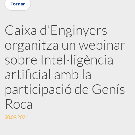
Tornar
X
a
Caixa d’Enginyers
organitza un webinar
r
sobre Intel·ligència
x
artificial amb la
e
participació de Genís
Roca
s
30.09.2021
S