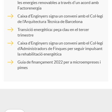
les energies renovables a través d'un acord amb
p
Factorenergia
Caixa d’Enginyers signa un conveni amb el Col·legi
a
de l’Arquitectura Tècnica de Barcelona
Transició energètica: peça clau en el tercer
trimestre
r
Caixa d’Enginyers signa un conveni amb el Col·legi
d’Administradors de Finques per seguir impulsant
t
la rehabilitació energètica
Guia de finançament 2022 per a microempreses i
i
pimes
r
a