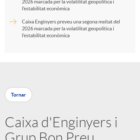
2026 marcada per la volatilitat geopolítica i
t
l’estabilitat econòmica
Caixa Enginyers preveu una segona meitat del
i
2026 marcada per la volatilitat geopolítica i
l’estabilitat econòmica
r
a
X
Tornar
a
Caixa d'Enginyers i
r
Grup Bon Preu