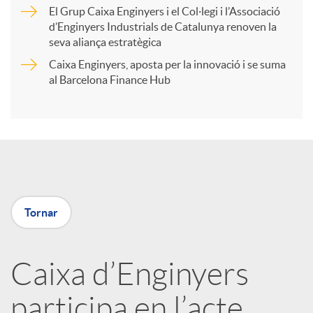
r
El Grup Caixa Enginyers i el Col·legi i l’Associació
d’Enginyers Industrials de Catalunya renoven la
t
seva aliança estratègica
Caixa Enginyers, aposta per la innovació i se suma
i
al Barcelona Finance Hub
r
a
Tornar
X
a
Caixa d’Enginyers
participa en l’acte