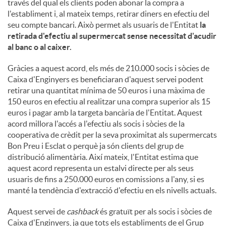
través del qual els clients poden abonar la compra a
l'establiment i, al mateix temps, retirar diners en efectiu del
seu compte bancari. Això permet als usuaris de l'Entitat
la
retirada d'efectiu al supermercat sense necessitat d'acudir
al banc o al caixer.
Gràcies a aquest acord, els més de 210.000 socis i sòcies de
Caixa d'Enginyers es beneficiaran d'aquest servei podent
retirar una quantitat mínima de 50 euros i una màxima de
150 euros en efectiu al realitzar una compra superior als 15
euros i pagar amb la targeta bancària de l'Entitat. Aquest
acord millora l'accés a l'efectiu als socis i sòcies de la
cooperativa de crèdit per la seva proximitat als supermercats
Bon Preu i Esclat o perquè ja són clients del grup de
distribució alimentària. Així mateix, l'Entitat estima que
aquest acord representa un estalvi directe per als seus
usuaris de fins a 250.000 euros en comissions a l'any, si es
manté la tendència d'extracció d'efectiu en els nivells actuals.
Aquest servei de
cashback
és gratuït per als socis i sòcies de
Caixa d'Enginyers, ja que tots els establiments de el Grup