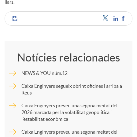
llars.
C
o
Notícies relacionades
m
NEWS & YOU núm.12
p
Caixa Enginyers segueix obrint oficines i arriba a
Reus
a
Caixa Enginyers preveu una segona meitat del
2026 marcada per la volatilitat geopolítica i
l’estabilitat econòmica
r
Caixa Enginyers preveu una segona meitat del