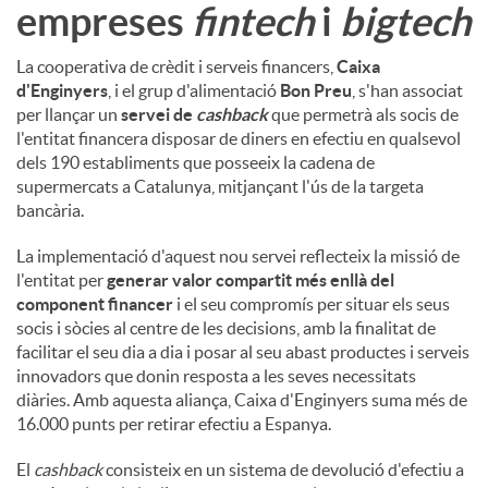
empreses
fintech
i
bigtech
La cooperativa de crèdit i serveis financers,
Caixa
d'Enginyers
, i el grup d'alimentació
Bon Preu
, s'han associat
per llançar un
servei de
cashback
que permetrà als socis de
l'entitat financera disposar de diners en efectiu en qualsevol
dels 190 establiments que posseeix la cadena de
supermercats a Catalunya, mitjançant l'ús de la targeta
bancària.
La implementació d'aquest nou servei reflecteix la missió de
l'entitat per
generar valor compartit més enllà del
component financer
i el seu compromís per situar els seus
socis i sòcies al centre de les decisions, amb la finalitat de
facilitar el seu dia a dia i posar al seu abast productes i serveis
innovadors que donin resposta a les seves necessitats
diàries. Amb aquesta aliança, Caixa d'Enginyers suma més de
16.000 punts per retirar efectiu a Espanya.
El
cashback
consisteix en un sistema de devolució d'efectiu a