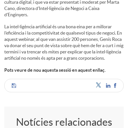
cultura digital, i que va estar presentat i moderat per Marta
Cano, directora d’Intel·ligència de Negoci a Caixa
d’Enginyers.
La intel·ligència artificial és una bona eina per a millorar
l’eficiència i la competitivitat de qualsevol tipus de negoci. En
aquest webinar, al que van assistir 200 persones, Genís Roca
va donar el seu punt de vista sobre què hem de fer a curt i mig
termini i va trencar els mites per explicar que la intel·ligència
artificial no només és apta per a grans corporacions.
Pots veure de nou aquesta sessió en aquest enllaç.
C
o
Notícies relacionades