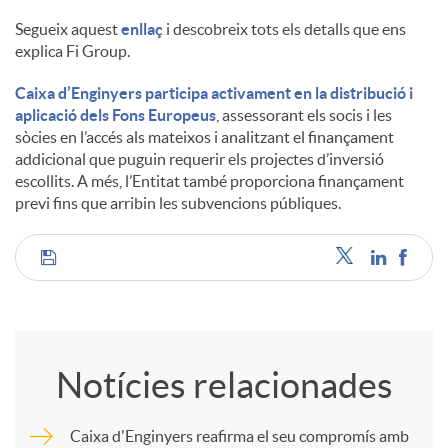
Segueix aquest
enllaç
i descobreix tots els detalls que ens
explica Fi Group.
Caixa d’Enginyers participa activament en la distribució i
aplicació dels Fons Europeus
, assessorant els socis i les
sòcies en l’accés als mateixos i analitzant el finançament
addicional que puguin requerir els projectes d’inversió
escollits. A més, l’Entitat també proporciona finançament
previ fins que arribin les subvencions públiques.
C
o
Notícies relacionades
m
Caixa d'Enginyers reafirma el seu compromís amb