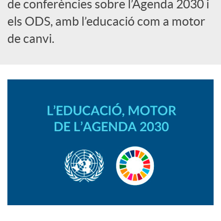
i
de conferències sobre l’Agenda 2030 i
els ODS, amb l’educació com a motor
a
de canvi.
l
s