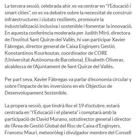
La tercera sessió, celebrada ahir, es va centrar en “l’Educació i
smart cities”, on es va debatre sobre la necessitat de construir
infraestructures i ciutats resilients, promoure la
industrialització inclusiva i sostenible i fomentar la innovació.
En aquesta conferència moderada per Judith Miró, directora
de l’Institut Sant Quirze del Vallès, hi van participar Xavier
Fàbregas, director general de Caixa Enginyers Gestió,
Konstantinos Kourkoutas, coordinador de CORE
(Universitat Autònoma de Barcelona), Elisabeth Oliveras,
alcaldessa de l’Ajuntament de Sant Quirze del Vallès.
Per part seva, Xavier Fàbregas va parlar d’economia circular y
sobre l’impacte de les inversions en els Objectius de
Desenvolupament Sostenible.
La propera sessió, que tindrà lloc el 19 d’octubre, estarà
centrada en “l’Educació i el planeta” i comptarà amb la
participació de David Murano, sotsdirector general i director
de l’Àrea de Gestió Global del Risc de Caixa d’Enginyers,
Francesc Mauri, meteoròleg i divulgador membre del Consell