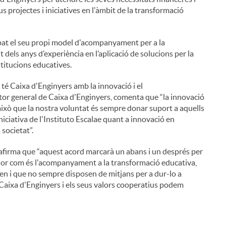
eus projectes i iniciatives en l'àmbit de la transformació
upat el seu propi model d'acompanyament per a la
dels anys d’experiència en l’aplicació de solucions per la
nstitucions educatives.
é Caixa d'Enginyers amb la innovació i el
tor general de Caixa d'Enginyers, comenta que “la innovació
r això que la nostra voluntat és sempre donar suport a aquells
iniciativa de l'Instituto Escalae quant a innovació en
societat”.
, afirma que “aquest acord marcarà un abans i un després per
valor com és l'acompanyament a la transformació educativa,
ten i que no sempre disposen de mitjans per a dur-lo a
 Caixa d'Enginyers i els seus valors cooperatius podem