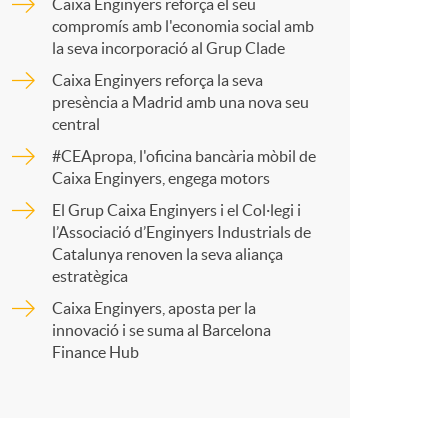
Caixa Enginyers reforça el seu
p
compromís amb l'economia social amb
la seva incorporació al Grup Clade
Caixa Enginyers reforça la seva
a
presència a Madrid amb una nova seu
central
r
#CEApropa, l'oficina bancària mòbil de
Caixa Enginyers, engega motors
El Grup Caixa Enginyers i el Col·legi i
t
l’Associació d’Enginyers Industrials de
Catalunya renoven la seva aliança
estratègica
Caixa Enginyers, aposta per la
innovació i se suma al Barcelona
r
Finance Hub
a