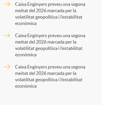
o
a
Caixa Enginyers preveu una segona
meitat del 2026 marcada per la
m
r
volatilitat geopolítica i l’estabilitat
econòmica
a
t
Caixa Enginyers preveu una segona
meitat del 2026 marcada per la
volatilitat geopolítica i l’estabilitat
econòmica
Caixa Enginyers preveu una segona
r
meitat del 2026 marcada per la
volatilitat geopolítica i l’estabilitat
econòmica
a
X