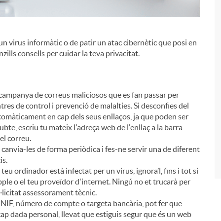
'un virus informàtic o de patir un atac cibernètic que posi en
ills consells per cuidar la teva privacitat.
i
ampanya de correus maliciosos que es fan passar per
tres de control i prevenció de malalties. Si desconfies del
automàticament en cap dels seus enllaços, ja que poden ser
dubte, escriu tu mateix l'adreça web de l'enllaç a la barra
el correu.
canvia-les de forma periòdica i fes-ne servir una de diferent
is.
eu ordinador està infectat per un virus, ignora’l, fins i tot si
ple o el teu proveïdor d'internet. Ningú no et trucarà per
·licitat assessorament tècnic.
 NIF, número de compte o targeta bancària, pot fer que
is cap dada personal, llevat que estiguis segur que és un web