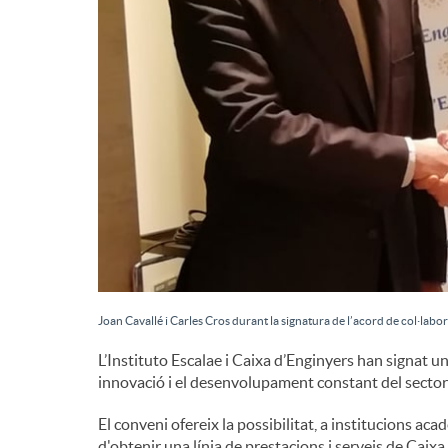
Joan Cavallé i Carles Cros durant la signatura de l’acord de col·labo
L’Instituto Escalae i Caixa d’Enginyers han signat u
innovació i el desenvolupament constant del sector
El conveni ofereix la possibilitat, a institucions acad
d'obtenir una línia de prestacions i serveis de Caixa