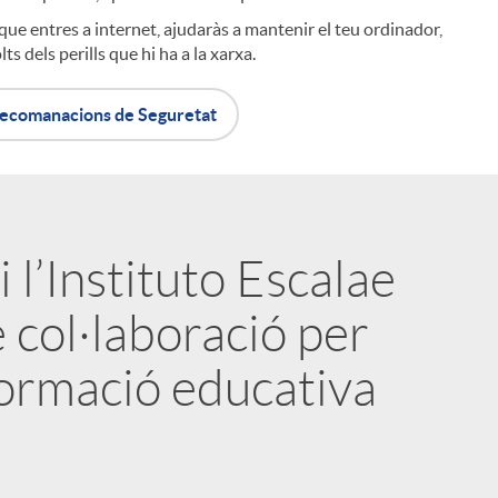
que entres a internet, ajudaràs a mantenir el teu ordinador,
ts dels perills que hi ha a la xarxa.
i
recomanacions de Seguretat
l
 l’Instituto Escalae
 col·laboració per
formació educativa