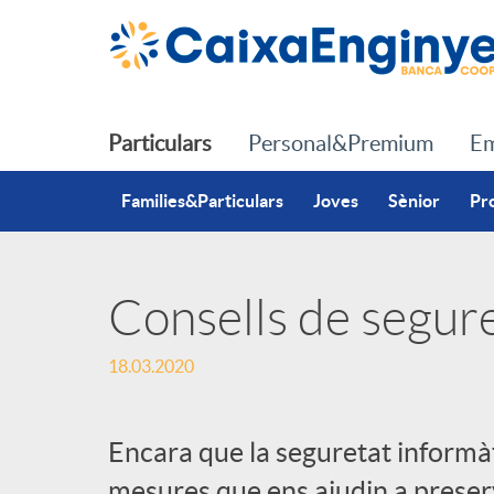
Salta al contingut principal
Particulars
Personal&Premium
Em
Families&Particulars
Joves
Sènior
Pr
Consells de segure
P
18.03.2020
u
Encara que la seguretat informàt
b
mesures que ens ajudin a preser