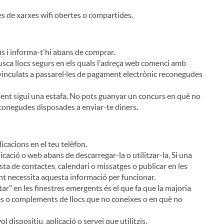
s de xarxes wifi obertes o compartides.
s i informa-t'hi abans de comprar.
sca llocs segurs en els quals l'adreça web comenci amb
n vinculats a passarel·les de pagament electrònic reconegudes
ment sigui una estafa. No pots guanyar un concurs en què no
sconegudes disposades a enviar-te diners.
icacions en el teu telèfon.
licació o web abans de descarregar-la o utilitzar-la. Si una
llista de contactes, calendari o missatges o publicar en les
ent necessita aquesta informació per funcionar.
tar" en les finestres emergents és el que fa que la majoria
mes o complements de llocs que no coneixes o en què no
l dispositiu, aplicació o servei que utilitzis.