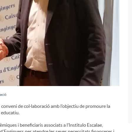
i
ració
n conveni de col·laboració amb l’objectiu de promoure la
 educatiu.
èmiques i beneficiaris associats a l’Institulo Escalae,
 d'Enginyers per atendre les seves necessitats financeres i