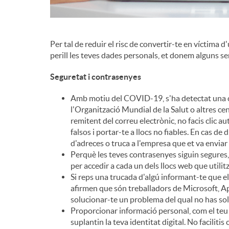
d
Per tal de reduir el risc de convertir-te en víctima d
e
perill les teves dades personals, et donem alguns senz
Seguretat i contrasenyes
c
Amb motiu del COVID-19, s'ha detectat una c
l'Organització Mundial de la Salut o altres cen
o
remitent del correu electrònic, no facis clic 
falsos i portar-te a llocs no fiables. En cas de 
d'adreces o truca a l'empresa que et va enviar 
n
Perquè les teves contrasenyes siguin segures, 
per accedir a cada un dels llocs web que utilitz
Si reps una trucada d'algú informant-te que el t
t
afirmen que són treballadors de Microsoft, Ap
solucionar-te un problema del qual no has sol
Proporcionar informació personal, com el teu
i
suplantin la teva identitat digital. No facilit