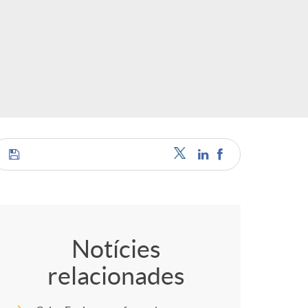
C
o
Notícies
relacionades
m