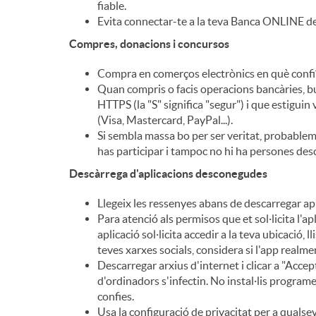
fiable.
Evita connectar-te a la teva Banca ONLINE de
n
Compres, donacions i concursos
g
Compra en comerços electrònics en què confiï
Quan compris o facis operacions bancàries, bu
HTTPS (la "S" significa "segur") i que estigui
u
(Visa, Mastercard, PayPal...).
Si sembla massa bo per ser veritat, probable
has participar i tampoc no hi ha persones de
t
Descàrrega d'aplicacions desconegudes
Llegeix les ressenyes abans de descarregar apl
s
Para atenció als permisos que et sol·licita l'ap
aplicació sol·licita accedir a la teva ubicació, 
teves xarxes socials, considera si l'app realm
Descarregar arxius d'internet i clicar a "Accep
d'ordinadors s'infectin. No instal·lis progra
confies.
Usa la configuració de privacitat per a qualsevo