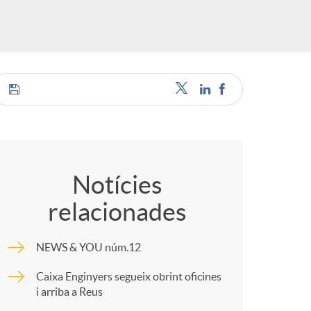
o
r
d
'
C
i
o
Notícies
relacionades
d
m
NEWS & YOU núm.12
i
p
Caixa Enginyers segueix obrint oficines
i arriba a Reus