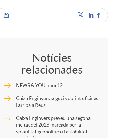
C
o
Notícies
relacionades
m
NEWS & YOU núm.12
p
Caixa Enginyers segueix obrint oficines
i arriba a Reus
a
Caixa Enginyers preveu una segona
meitat del 2026 marcada per la
r
volatilitat geopolítica i l’estabilitat