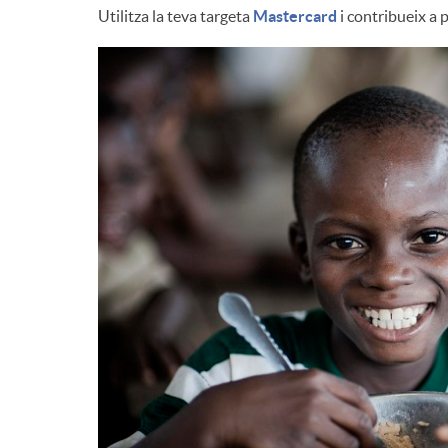
Utilitza la teva targeta
Mastercard
i contribueix a p