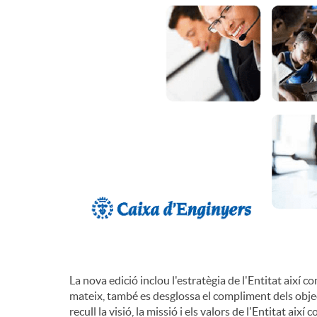
d
e
c
o
n
t
La nova edició inclou l'estratègia de l'Entitat així co
i
mateix, també es desglossa el compliment dels objec
recull la visió, la missió i els valors de l'Entitat aix