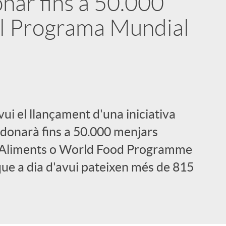
nar fins a 50.000
al Programa Mundial
i
ui el llançament d'una iniciativa
onarà fins a 50.000 menjars
d'Aliments o World Food Programme
 que a dia d'avui pateixen més de 815
l