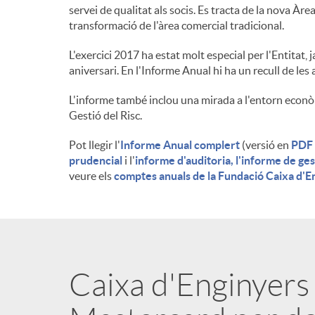
servei de qualitat als socis. Es tracta de la nova Àr
n
transformació de l'àrea comercial tradicional.
L'exercici 2017 ha estat molt especial per l'Entitat, 
g
aniversari. En l'Informe Anual hi ha un recull de les
L'informe també inclou una mirada a l'entorn econòmi
u
Gestió del Risc.
Pot llegir l'
Informe Anual complert
(versió en
PDF
t
prudencial
i l'
informe d'auditoria, l'informe de ges
veure els
comptes anuals de la Fundació Caixa d'E
s
Caixa d'Enginyers