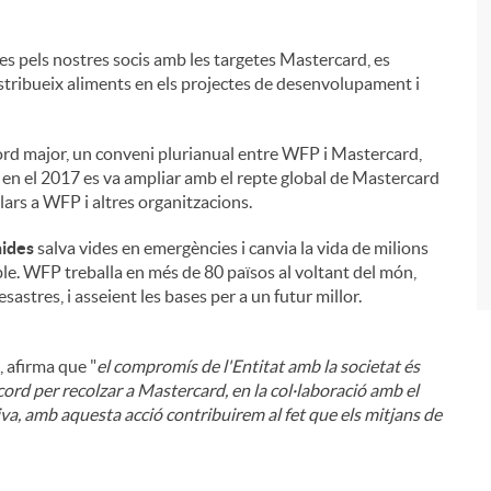
des pels nostres socis amb les targetes Mastercard, es
tribueix aliments en els projectes de desenvolupament i
i
ord major, un conveni plurianual entre WFP i Mastercard,
 en el 2017 es va ampliar amb el repte global de Mastercard
lars a WFP i altres organitzacions.
nides
salva vides en emergències i canvia la vida de milions
e. WFP treballa en més de 80 països al voltant del món,
astres, i asseient les bases per a un futur millor.
, afirma que "
el compromís de l'Entitat amb la societat és
cord per recolzar a Mastercard, en la col·laboració amb el
a, amb aquesta acció contribuirem al fet que els mitjans de