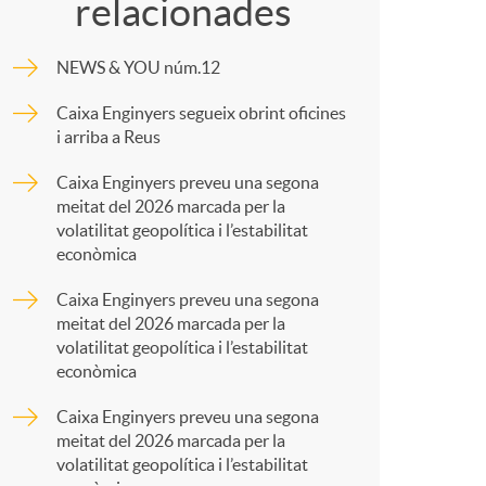
o
relacionades
m
m
NEWS & YOU núm.12
p
Caixa Enginyers segueix obrint oficines
a
i arriba a Reus
a
Caixa Enginyers preveu una segona
meitat del 2026 marcada per la
r
volatilitat geopolítica i l’estabilitat
econòmica
t
Caixa Enginyers preveu una segona
meitat del 2026 marcada per la
volatilitat geopolítica i l’estabilitat
econòmica
Caixa Enginyers preveu una segona
r
meitat del 2026 marcada per la
volatilitat geopolítica i l’estabilitat