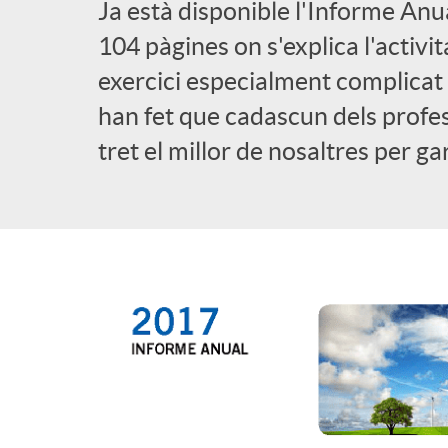
Ja està disponible l'Informe An
l
104 pàgines on s'explica l'activi
exercici especialment complicat p
i
han fet que cadascun dels prof
tret el millor de nosaltres per ga
c
a
d
o
r