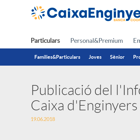
Salta al contingut principal
Particulars
Personal&Premium
Em
Families&Particulars
Joves
Sènior
Pr
Publicació del l'I
P
Caixa d'Enginyers
u
19.06.2018
b