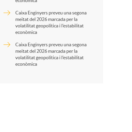
econòmica
t
Caixa Enginyers preveu una segona
meitat del 2026 marcada per la
volatilitat geopolítica i l’estabilitat
econòmica
Caixa Enginyers preveu una segona
r
meitat del 2026 marcada per la
volatilitat geopolítica i l’estabilitat
econòmica
a
X
a
r