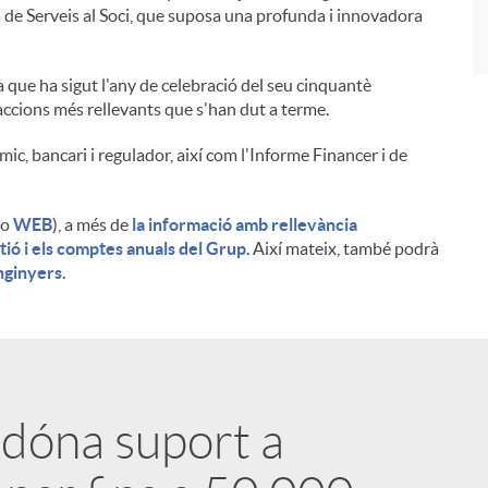
ea de Serveis al Soci, que suposa una profunda i innovadora
ja que ha sigut l'any de celebració del seu cinquantè
 accions més rellevants que s'han dut a terme.
c, bancari i regulador, així com l'Informe Financer i de
o
WEB
), a més de
la informació amb rellevància
tió i els comptes anuals del Grup
. Així mateix, també podrà
nginyers
.
 dóna suport a