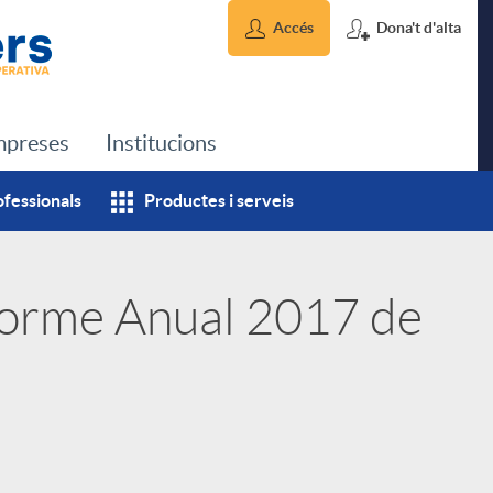
Accés
Dona't d'alta
preses
Institucions
ofessionals
Productes i serveis
nforme Anual 2017 de