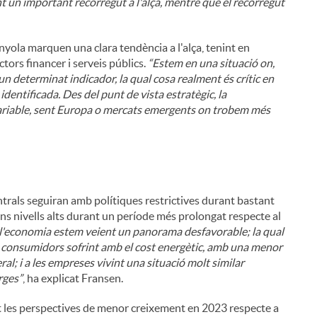
nt un important recorregut a l'alça, mentre que el recorregut
i
nyola marquen una clara tendència a l'alça, tenint en
ors financer i serveis públics.
“Estem en una situació on,
un determinat indicador, la qual cosa realment és crític en
dentificada. Des del punt de vista estratègic, la
 variable, sent Europa o mercats emergents on trobem més
l
ntrals seguiran amb polítiques restrictives durant bastant
uns nivells alts durant un període més prolongat respecte al
e l'economia estem veient un panorama desfavorable; la qual
s consumidors sofrint amb el cost energètic, amb una menor
ral; i a les empreses vivint una situació molt similar
rges”
, ha explicat Fransen.
t les perspectives de menor creixement en 2023 respecte a