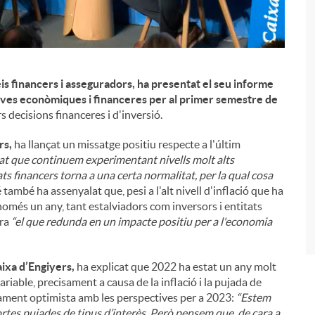
is financers i asseguradors, ha presentat el seu informe
ctives econòmiques i financeres per al primer semestre de
s decisions financeres i d'inversió.
i
rs,
ha llançat un missatge positiu respecte a l'últim
at que continuem experimentant nivells molt alts
ts financers torna a una certa normalitat, per la qual cosa
é també ha assenyalat que, pesi a l'alt nivell d'inflació que ha
 només un any, tant estalviadors com inversors i entitats
era
“el que redunda en un impacte positiu per a l'economia
ixa d’Engiyers,
ha explicat que 2022 ha estat un any molt
ariable, precisament a causa de la inflació i la pujada de
ivament optimista amb les perspectives per a 2023:
“Estem
rtes pujades de tipus d’interès. Però pensem que, de cara a