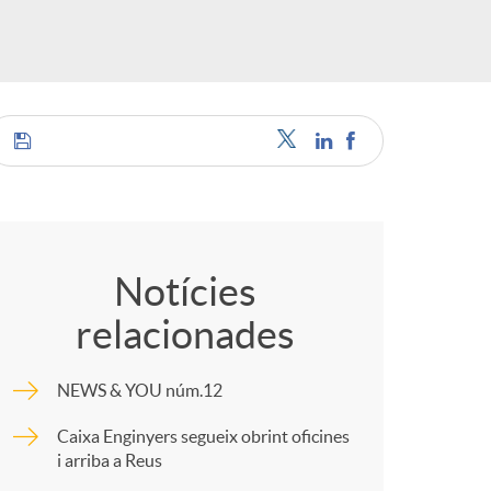
o
m
a
C
o
Notícies
relacionades
m
NEWS & YOU núm.12
p
Caixa Enginyers segueix obrint oficines
i arriba a Reus