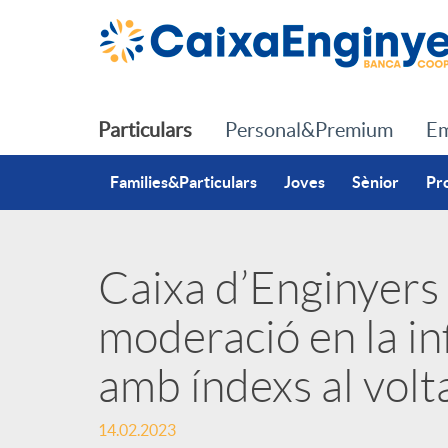
Salta al contingut principal
Particulars
Personal&Premium
Em
Families&Particulars
Joves
Sènior
Pr
Caixa d’Enginyers
P
moderació en la in
u
amb índexs al vol
b
14.02.2023