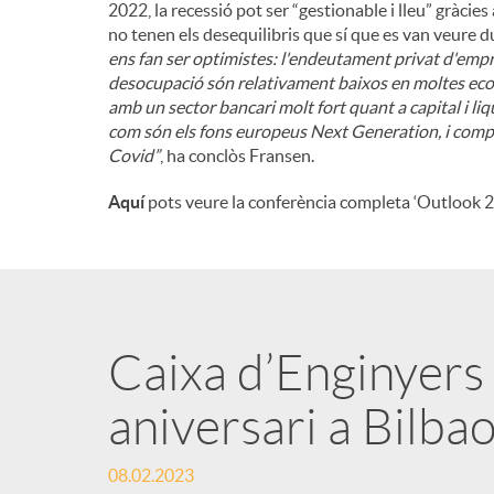
2022, la recessió pot ser “gestionable i lleu” gràci
no tenen els desequilibris que sí que es van veure d
ens fan ser optimistes: l'endeutament privat d'empre
desocupació són relativament baixos en moltes eco
amb un sector bancari molt fort quant a capital i liq
com són els fons europeus Next Generation, i comp
Covid”
, ha conclòs Fransen.
Aquí
pots veure la conferència completa ‘Outlook 2
Caixa d’Enginyers 
aniversari a Bilba
08.02.2023