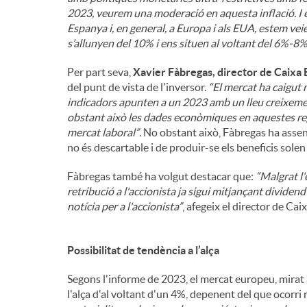
2023, veurem una moderació en aquesta inflació. I é
Espanya i, en general, a Europa i als EUA, estem vei
s’allunyen del 10% i ens situen al voltant del 6%-8
Per part seva,
Xavier Fàbregas, director de Caixa 
del punt de vista de l'inversor.
“El mercat ha caigut 
indicadors apunten a un 2023 amb un lleu creixemen
obstant això les dades econòmiques en aquestes re
mercat laboral”
. No obstant això, Fàbregas ha assen
no és descartable i de produir-se els beneficis sole
Fàbregas també ha volgut destacar que:
“Malgrat l'
retribució a l'accionista ja sigui mitjançant divid
notícia per a l'accionista”
, afegeix el director de Ca
Possibilitat de tendència a l’alça
Segons l'informe de 2023, el mercat europeu, mirat 
l'alça d'al voltant d'un 4%, depenent del que ocorri