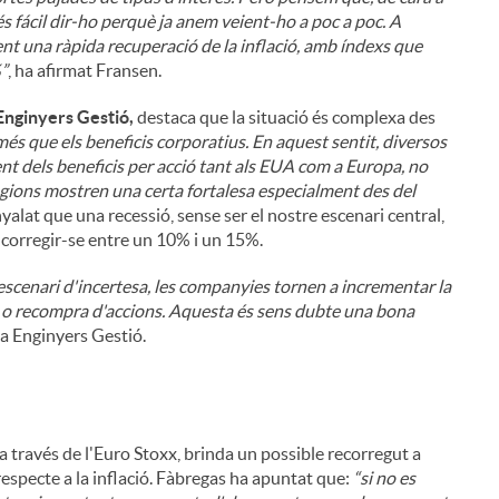
s fácil dir-ho perquè ja anem veient-ho a poc a poc. A
ent una ràpida recuperació de la inflació, amb índexs que
%”
, ha afirmat Fransen.
Enginyers Gestió,
destaca que la situació és complexa des
més que els beneficis corporatius. En aquest sentit, diversos
t dels beneficis per acció tant als EUA com a Europa, no
gions mostren una certa fortalesa especialment des del
yalat que una recessió, sense ser el nostre escenari central,
n corregir-se entre un 10% i un 15%.
escenari d'incertesa, les companyies tornen a incrementar la
end o recompra d'accions. Aquesta és sens dubte una bona
ixa Enginyers Gestió.
a través de l'Euro Stoxx, brinda un possible recorregut a
 respecte a la inflació. Fàbregas ha apuntat que:
“si no es