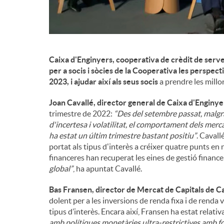
n
g
Caixa d'Enginyers, cooperativa de crèdit de serve
per a socis i sòcies de la Cooperativa les perspe
u
2023, i ajudar així als seus socis
a prendre les millor
Joan Cavallé, director general de Caixa d'Enginye
t
trimestre de 2022:
“Des del setembre passat, malgr
d'incertesa i volatilitat, el comportament dels merca
ha estat un últim trimestre bastant positiu”
. Cavall
s
portat als tipus d'interès a créixer quatre punts en
financeres han recuperat les eines de gestió financ
global”
, ha apuntat Cavallé.
Bas Fransen, director de Mercat de Capitals de Ca
dolent per a les inversions de renda fixa i de renda v
tipus d’interès. Encara així, Fransen ha estat relat
amb polítiques monetàries ultra-restrictives amb fo