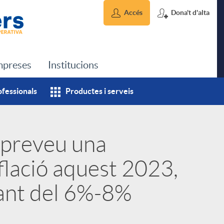
Accés
Dona't d'alta
preses
Institucions
ofessionals
Productes i serveis
 preveu una
flació aquest 2023,
tant del 6%-8%