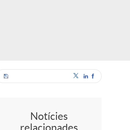
C
o
Notícies
relacionades