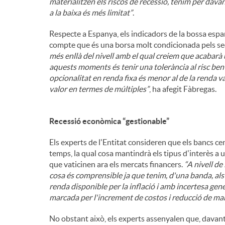
materialitzen els riscos de recessió, tenim per dava
a la baixa és més limitat”
.
Respecte a Espanya, els indicadors de la bossa espa
compte que és una borsa molt condicionada pels sect
més enllà del nivell amb el qual creiem que acabarà 
aquests moments és tenir una tolerància al risc ben i
opcionalitat en renda fixa és menor al de la renda
valor en termes de múltiples”
, ha afegit Fàbregas.
Recessió econòmica “gestionable”
Els experts de l'Entitat consideren que els bancs ce
temps, la qual cosa mantindrà els tipus d'interès a 
que vaticinen ara els mercats financers.
“A nivell d
cosa és comprensible ja que tenim, d'una banda, al
renda disponible per la inflació i amb incertesa gene
marcada per l'increment de costos i reducció de ma
No obstant això, els experts assenyalen que, davan