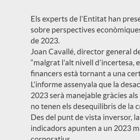
l
Els experts de l'Entitat han prese
sobre perspectives econòmiques 
i
de 2023.
Joan Cavallé, director general d
c
“malgrat l'alt nivell d'incertesa
a
financers està tornant a una cert
L'informe assenyala que la desa
d
2023 serà manejable gràcies al
no tenen els desequilibris de la c
o
Des del punt de vista inversor, l
indicadors apunten a un 2023 ma
r
corporatius.