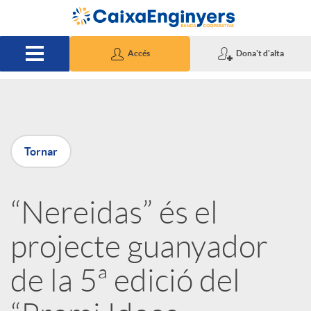
Salta al contingut principal
Accés
Dona't d'alta
P
Tornar
u
“Nereidas” és el
b
projecte guanyador
l
de la 5ª edició del
i