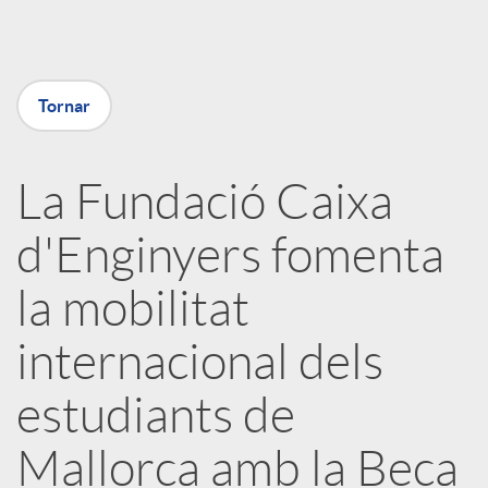
a
Tornar
X
a
La Fundació Caixa
d'Enginyers fomenta
r
la mobilitat
x
internacional dels
e
estudiants de
Mallorca amb la Beca
s