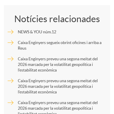
o
Notícies relacionades
m
NEWS & YOU núm.12
p
Caixa Enginyers segueix obrint oficines i arriba a
Reus
a
Caixa Enginyers preveu una segona meitat del
2026 marcada per la volatilitat geopolítica i
l’estabilitat econòmica
r
Caixa Enginyers preveu una segona meitat del
2026 marcada per la volatilitat geopolítica i
t
l’estabilitat econòmica
Caixa Enginyers preveu una segona meitat del
i
2026 marcada per la volatilitat geopolítica i
l’estabilitat econòmica