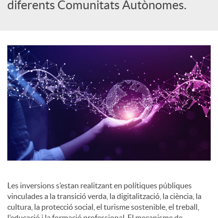
diferents Comunitats Autònomes.
o
c
i
a
l
s
Les inversions s’estan realitzant en polítiques públiques
vinculades a la transició verda, la digitalització, la ciència, la
cultura, la protecció social, el turisme sostenible, el treball,
l’educació i la formació professional. El mecanisme de