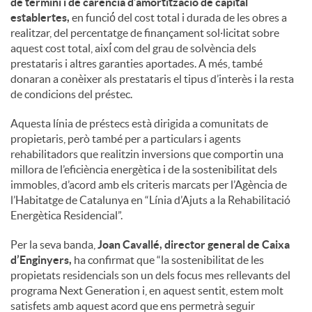
de termini i de carència d’amortització de capital
establertes,
en funció́ del cost total i durada de les obres a
realitzar, del percentatge de finançament sol·licitat sobre
aquest cost total, així́ com del grau de solvència dels
prestataris i altres garanties aportades. A més, també
donaran a conèixer als prestataris el tipus d’interès i la resta
de condicions del préstec.
Aquesta línia de préstecs està dirigida a comunitats de
propietaris, però també per a particulars i agents
rehabilitadors que realitzin inversions que comportin una
millora de l’eficiència energètica i de la sostenibilitat dels
immobles, d’acord amb els criteris marcats per l’Agència de
l’Habitatge de Catalunya en “Línia d’Ajuts a la Rehabilitació
Energètica Residencial”.
Per la seva banda,
Joan Cavallé, director general de Caixa
d’Enginyers,
ha confirmat que “la sostenibilitat de les
propietats residencials son un dels focus mes rellevants del
programa Next Generation i, en aquest sentit, estem molt
satisfets amb aquest acord que ens permetrà seguir