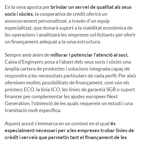
En la seva aposta per
brindar un servei de qualitat als seus
socis i sòcies,
la cooperativa de crèdit oferirà un
assessorament personalitzat, a través d'un equip
especialitzat, que donarà suport a la viabilitat econòmica de
les operacions i analitzarà les empreses sol·licitants per oferir
un finançament adequat a la seva estructura.
Sempre amb ànim de
millorar i potenciar l'atenció al soci,
Caixa d'Enginyers posa a l'abast dels seus socis i sòcies una
àmplia cartera de productes i solucions integrada capaç de
respondre a les necessitats particulars de cada perfil. Per això
ofereixen moltes possibilitats de finançament, com són els
préstecs ECO, la línia ICO, les línies de garantia SGR o suport
financer per complementar les ajudes europees Next
Generation, l'obtenció de les quals requereix un estudi i una
tramitació molt específica.
Aquest acord s'emmarca en un context en el qual
és
especialment necessari per a les empreses trobar línies de
crèdit i serveis que permetin tant el finançament de les