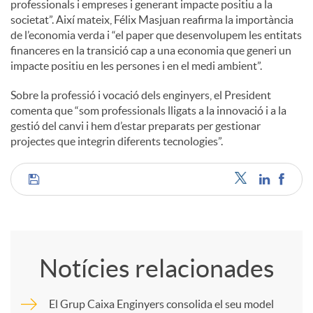
professionals i empreses i generant impacte positiu a la
societat”. Així mateix, Félix Masjuan reafirma la importància
u
de l’economia verda i “el paper que desenvolupem les entitats
financeres en la transició cap a una economia que generi un
impacte positiu en les persones i en el medi ambient”.
t
Sobre la professió i vocació dels enginyers, el President
comenta que “som professionals lligats a la innovació i a la
s
gestió del canvi i hem d’estar preparats per gestionar
projectes que integrin diferents tecnologies”.
C
o
Notícies relacionades
m
El Grup Caixa Enginyers consolida el seu model