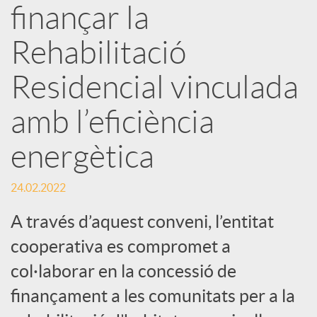
finançar la
s
Rehabilitació
S
Residencial vinculada
o
amb l’eficiència
energètica
c
24.02.2022
i
A través d’aquest conveni, l’entitat
a
cooperativa es compromet a
col·laborar en la concessió de
l
finançament a les comunitats per a la