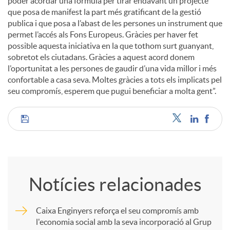
poder acordar una fórmula per tirar endavant un projecte
que posa de manifest la part més gratificant de la gestió
publica i que posa a l’abast de les persones un instrument que
permet l’accés als Fons Europeus. Gràcies per haver fet
possible aquesta iniciativa en la que tothom surt guanyant,
sobretot els ciutadans. Gràcies a aquest acord donem
l’oportunitat a les persones de gaudir d’una vida millor i més
confortable a casa seva. Moltes gràcies a tots els implicats pel
seu compromís, esperem que pugui beneficiar a molta gent”.
C
o
Notícies relacionades
m
Caixa Enginyers reforça el seu compromís amb
l'economia social amb la seva incorporació al Grup