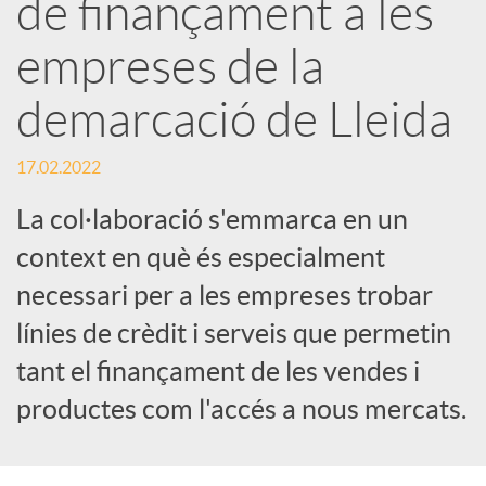
de finançament a les
e
empreses de la
demarcació de Lleida
s
17.02.2022
S
La col·laboració s'emmarca en un
context en què és especialment
o
necessari per a les empreses trobar
c
línies de crèdit i serveis que permetin
tant el finançament de les vendes i
i
productes com l'accés a nous mercats.
a