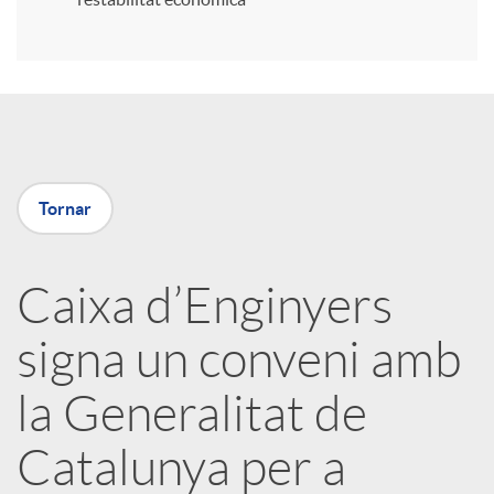
r
a
X
Tornar
a
Caixa d’Enginyers
r
signa un conveni amb
x
la Generalitat de
e
Catalunya per a