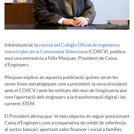
c
o
Infoindustrial, la
revista del Colegio Oficial de Ingenieros
n
industriales de la Comunidad Valenciana
(COIICV), publica
avui una entrevista a Félix Masjuan, President de Caixa
d’Enginyers.
t
Masjuan explica, en aquesta publicació, quines seran les
seves línies estratègiques com a president, la seva vinculació
i
amb el COIICV i amb les entitats del mon de l’enginyeria així
com l’aportació dels enginyers a la transformació digital i les
carreres STEM.
n
El President afirma que “el meu objectiu és seguir posicionant
Caixa d’Enginyers com a cooperativa de crèdit de referència
g
al sector bancari, aportant valor financer i social a famílies,