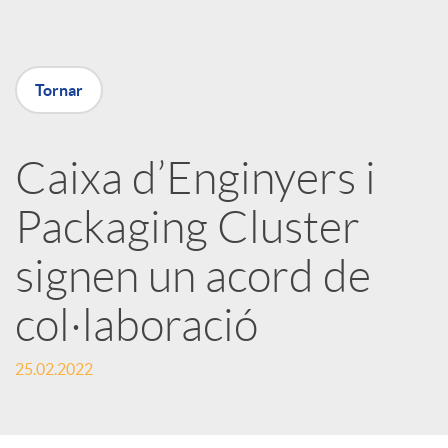
a
Tornar
X
a
Caixa d’Enginyers i
Packaging Cluster
r
signen un acord de
x
col·laboració
e
25.02.2022
s