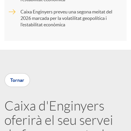
Caixa Enginyers preveu una segona meitat del
i
2026 marcada per la volatilitat geopolítica i
l’estabilitat econòmica
r
a
X
Tornar
a
Caixa d'Enginyers
r
oferirà el seu servei
x