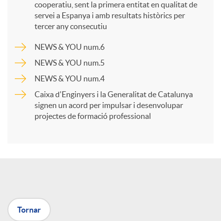
cooperatiu, sent la primera entitat en qualitat de
p
servei a Espanya i amb resultats històrics per
tercer any consecutiu
a
NEWS & YOU num.6
NEWS & YOU num.5
r
NEWS & YOU num.4
Caixa d'Enginyers i la Generalitat de Catalunya
t
signen un acord per impulsar i desenvolupar
projectes de formació professional
i
r
a
Tornar