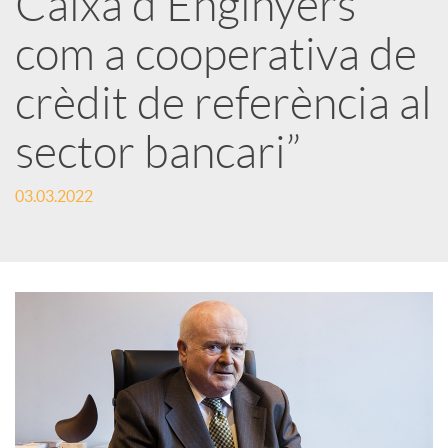
Caixa d’Enginyers
com a cooperativa de
c
crèdit de referència al
a
sector bancari”
d
03.03.2022
o
r
d
e