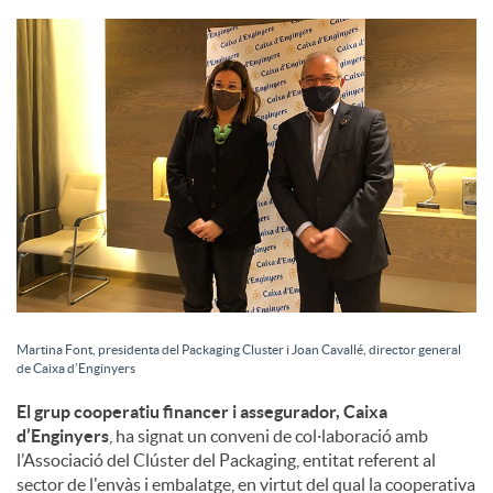
S
o
c
i
a
Martina Font, presidenta del Packaging Cluster i Joan Cavallé, director general
de Caixa d’Enginyers
l
El grup cooperatiu financer i assegurador, Caixa
d’Enginyers
, ha signat un conveni de col·laboració amb
s
l’Associació del Clúster del Packaging, entitat referent al
sector de l'envàs i embalatge, en virtut del qual la cooperativa