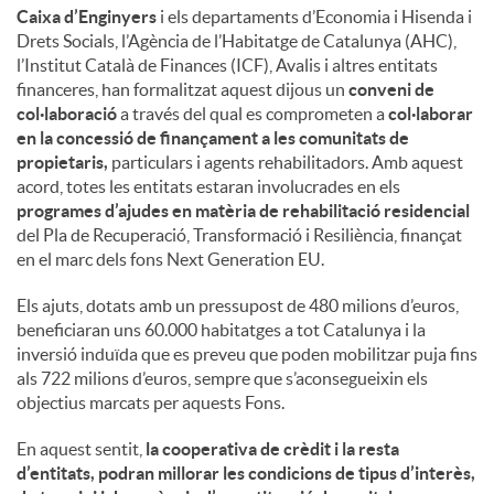
Caixa d’Enginyers
i els departaments d’Economia i Hisenda i
Drets Socials, l’Agència de l’Habitatge de Catalunya (AHC),
l’Institut Català de Finances (ICF), Avalis i altres entitats
financeres, han formalitzat aquest dijous un
conveni de
col·laboració
a través del qual es comprometen a
col·laborar
en la concessió de finançament a les comunitats de
propietaris,
particulars i agents rehabilitadors. Amb aquest
acord, totes les entitats estaran involucrades en els
programes d’ajudes en matèria de rehabilitació residencial
del Pla de Recuperació, Transformació i Resiliència, finançat
en el marc dels fons Next Generation EU.
Els ajuts, dotats amb un pressupost de 480 milions d’euros,
beneficiaran uns 60.000 habitatges a tot Catalunya i la
inversió induïda que es preveu que poden mobilitzar puja fins
als 722 milions d’euros, sempre que s’aconsegueixin els
objectius marcats per aquests Fons.
En aquest sentit,
la cooperativa de crèdit i la resta
d’entitats, podran millorar les condicions de tipus d’interès,