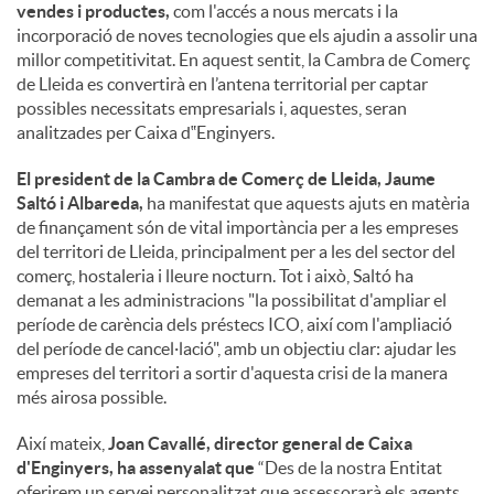
vendes i productes,
com l'accés a nous mercats i la
incorporació de noves tecnologies que els ajudin a assolir una
millor competitivitat. En aquest sentit, la Cambra de Comerç
de Lleida es convertirà en l’antena territorial per captar
possibles necessitats empresarials i, aquestes, seran
analitzades per Caixa d‟Enginyers.
El president de la Cambra de Comerç de Lleida, Jaume
Saltó i Albareda,
ha manifestat que aquests ajuts en matèria
de finançament són de vital importància per a les empreses
del territori de Lleida, principalment per a les del sector del
comerç, hostaleria i lleure nocturn. Tot i això, Saltó ha
demanat a les administracions "la possibilitat d'ampliar el
període de carència dels préstecs ICO, així com l'ampliació
del període de cancel·lació", amb un objectiu clar: ajudar les
empreses del territori a sortir d'aquesta crisi de la manera
més airosa possible.
Així mateix,
Joan Cavallé, director general de Caixa
d'Enginyers, ha assenyalat que
“Des de la nostra Entitat
oferirem un servei personalitzat que assessorarà els agents