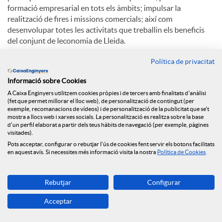
formació empresarial en tots els àmbits; impulsar la
realització de fires i missions comercials; així com
desenvolupar totes les activitats que treballin els beneficis
del conjunt de leconomia de Lleida.
Entre els serveis destaquen la formació, la
Política de privacitat
internacionalització, la informació d'empreses, la innovació i
Informació sobre Cookies
les TIC, la indústria, la legislació, el comerç i la creació
d'empreses.
A Caixa Enginyers utilitzem cookies pròpies i de tercers amb finalitats d'anàlisi
(fet que permet millorar el lloc web), de personalització de contingut (per
exemple, recomanacions de vídeos) i de personalització de la publicitat que se't
mostra a llocs web i xarxes socials. La personalització es realitza sobre la base
d'un perfil elaborat a partir dels teus hàbits de navegació (per exemple, pàgines
C
visitades).
Pots acceptar, configurar o rebutjar l'ús de cookies fent servir els botons facilitats
en aquest avís. Si necessites més informació visita la nostra
Política de Cookies
.
o
Notícies relacionades
Rebutjar
Configurar
m
Acceptar
El Grup Caixa Enginyers consolida el seu model
cooperatiu, sent la primera entitat en qualitat de