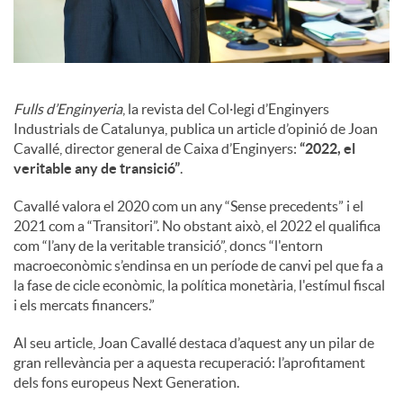
o
c
i
Fulls d’Enginyeria
, la revista del Col·legi d’Enginyers
Industrials de Catalunya, publica un article d’opinió de Joan
Cavallé, director general de Caixa d’Enginyers:
“2022, el
a
veritable any de transició”
.
Cavallé valora el 2020 com un any “Sense precedents” i el
l
2021 com a “Transitori”. No obstant això, el 2022 el qualifica
com “l’any de la veritable transició”, doncs “l'entorn
macroeconòmic s’endinsa en un període de canvi pel que fa a
s
la fase de cicle econòmic, la política monetària, l'estímul fiscal
i els mercats financers.”
Al seu article, Joan Cavallé destaca d’aquest any un pilar de
gran rellevància per a aquesta recuperació: l’aprofitament
dels fons europeus Next Generation.