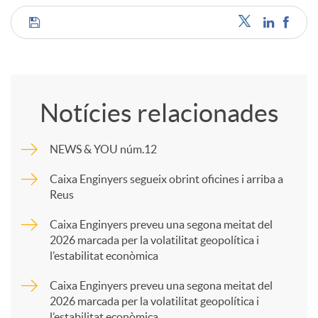
C
o
Notícies relacionades
m
NEWS & YOU núm.12
p
Caixa Enginyers segueix obrint oficines i arriba a
Reus
a
Caixa Enginyers preveu una segona meitat del
2026 marcada per la volatilitat geopolítica i
l’estabilitat econòmica
r
Caixa Enginyers preveu una segona meitat del
2026 marcada per la volatilitat geopolítica i
t
l’estabilitat econòmica