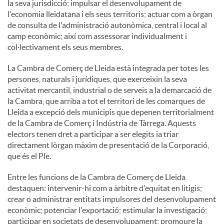
la seva jurisdicció; impulsar el desenvolupament de
l'economia lleidatana i els seus territoris; actuar com a òrgan
de consulta de l'administració autonòmica, central i local al
camp econòmic; així com assessorar individualment i
col·lectivament els seus membres.
La Cambra de Comerç de Lleida està integrada per totes les
persones, naturals i jurídiques, que exerceixin la seva
activitat mercantil, industrial o de serveis a la demarcació de
la Cambra, que arriba a tot el territori de les comarques de
Lleida a excepció dels municipis que depenen territorialment
de la Cambra de Comerç i Indústria de Tàrrega. Aquests
electors tenen dret a participar a ser elegits ia triar
directament lòrgan màxim de presentació de la Corporació,
que és el Ple.
Entre les funcions de la Cambra de Comerç de Lleida
destaquen: intervenir-hi com a àrbitre d'equitat en litigis;
crear o administrar entitats impulsores del desenvolupament
econòmic; potenciar l'exportació; estimular la investigació;
participar en societats de desenvolupament; promoure la