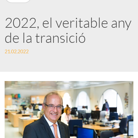
X
a
2022, el veritable any
de la transició
r
21.02.2022
x
e
s
S