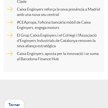
p
Clade
Caixa Enginyers reforça la seva presència a Madrid
a
amb una nova seu central
#CEApropa, l'oficina bancària mòbil de Caixa
Enginyers, engega motors
r
El Grup Caixa Enginyers i el Col·legi i l’Associació
d’Enginyers Industrials de Catalunya renoven la
t
seva aliança estratègica
Caixa Enginyers, aposta per la innovació i se suma
i
al Barcelona Finance Hub
r
a
Tornar