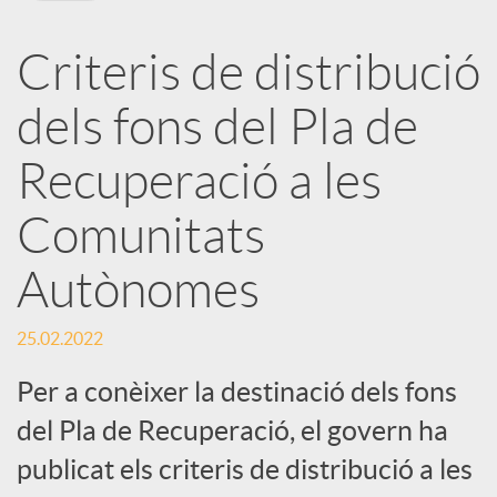
X
Criteris de distribució
a
dels fons del Pla de
r
Recuperació a les
Comunitats
x
Autònomes
e
25.02.2022
s
Per a conèixer la destinació dels fons
del Pla de Recuperació, el govern ha
S
publicat els criteris de distribució a les