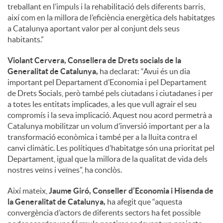
treballant en l’impuls i la rehabilitació dels diferents barris,
així com en la millora de l’eficiència energètica dels habitatges
a Catalunya aportant valor per al conjunt dels seus
habitants.”
Violant Cervera, Consellera de Drets socials de la
Generalitat de Catalunya,
ha declarat: “Avui és un dia
important pel Departament d’Economia i pel Departament
de Drets Socials, però també pels ciutadans i ciutadanes i per
a totes les entitats implicades, a les que vull agrair el seu
compromís i la seva implicació. Aquest nou acord permetrà a
Catalunya mobilitzar un volum d’inversió important per a la
transformació econòmica i també per a la lluita contra el
canvi climàtic. Les polítiques d’habitatge són una prioritat pel
Departament, igual que la millora de la qualitat de vida dels
nostres veïns i veïnes”, ha conclòs.
Així mateix,
Jaume Giró, Conseller d’Economia i Hisenda de
la Generalitat de Catalunya,
ha afegit que “aquesta
convergència d’actors de diferents sectors ha fet possible