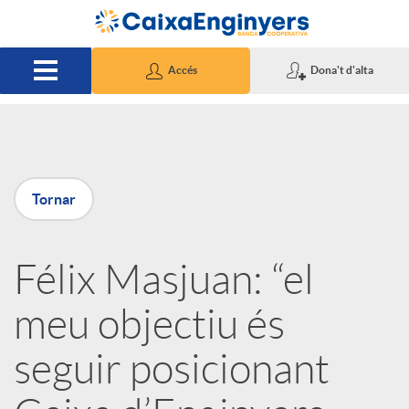
Salta al contingut principal
Accés
Dona't d'alta
P
Tornar
u
Félix Masjuan: “el
b
meu objectiu és
l
seguir posicionant
i