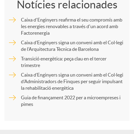
Notícies relacionades
m
Caixa d'Enginyers reafirma el seu compromís amb
les energies renovables a través d'un acord amb
p
Factorenergia
Caixa d’Enginyers signa un conveni amb el Col·legi
a
de l’Arquitectura Tècnica de Barcelona
Transició energètica: peça clau en el tercer
trimestre
r
Caixa d’Enginyers signa un conveni amb el Col·legi
d’Administradors de Finques per seguir impulsant
t
la rehabilitació energètica
Guia de finançament 2022 per a microempreses i
i
pimes
r