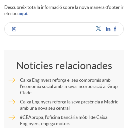
Descubreix tota la informació sobre la nova manera d'obtenir
efectiu
aquí
.
C
o
Notícies relacionades
m
Caixa Enginyers reforça el seu compromís amb
l'economia social amb la seva incorporació al Grup
p
Clade
Caixa Enginyers reforça la seva presència a Madrid
a
amb una nova seu central
#CEApropa, l'oficina bancària mòbil de Caixa
Enginyers, engega motors