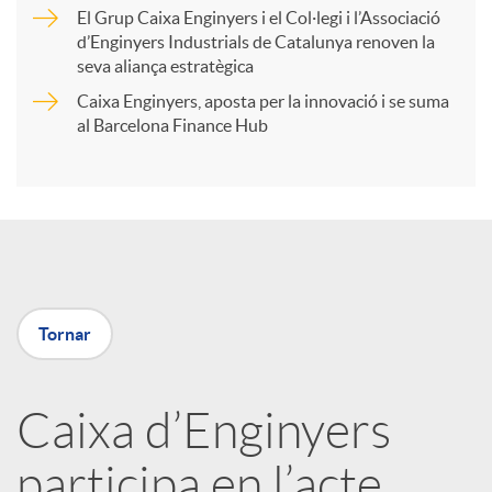
r
El Grup Caixa Enginyers i el Col·legi i l’Associació
d’Enginyers Industrials de Catalunya renoven la
t
seva aliança estratègica
Caixa Enginyers, aposta per la innovació i se suma
i
al Barcelona Finance Hub
r
a
Tornar
X
a
Caixa d’Enginyers
participa en l’acte