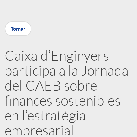
a
X
Tornar
a
Caixa d’Enginyers
r
participa a la Jornada
x
del CAEB sobre
e
finances sostenibles
en l’estratègia
s
empresarial