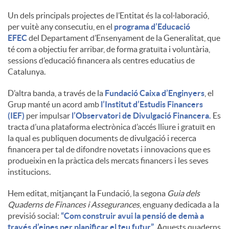
Un dels principals projectes de l’Entitat és la col·laboració,
u
per vuitè any consecutiu, en el
programa d’Educació
EFEC
del Departament d’Ensenyament de la Generalitat, que
té com a objectiu fer arribar, de forma gratuïta i voluntària,
t
sessions d’educació financera als centres educatius de
Catalunya.
s
D’altra banda, a través de la
Fundació Caixa d’Enginyers
, el
Grup manté un acord amb
l’Institut d’Estudis Financers
(IEF)
per impulsar
l’Observatori de Divulgació Financera.
Es
tracta d’una plataforma electrònica d’accés lliure i gratuït en
la qual es publiquen documents de divulgació i recerca
financera per tal de difondre novetats i innovacions que es
produeixin en la pràctica dels mercats financers i les seves
institucions.
Hem editat, mitjançant la Fundació, la segona
Guia dels
Quaderns de Finances i Assegurances
, enguany dedicada a la
previsió social:
“Com construir avui la pensió de demà a
través d’eines per planificar el teu futur”
. Aquests quaderns