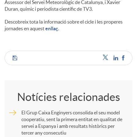
Assessor del Servei Meteorològic de Catalunya, i Xavier
Duran, químic i periodista científic de TV3.
Descobreix tota la informació sobre el cicle i les properes
jornades en aquest
enllaç
.
C
o
Notícies relacionades
m
El Grup Caixa Enginyers consolida el seu model
cooperatiu, sent la primera entitat en qualitat de
p
servei a Espanya i amb resultats històrics per
tercer any consecutiu