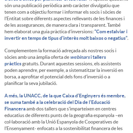
són una publicació periòdica amb caràcter divulgatiu que
tenen com a objectiu formar i informar els socis i sòcies de
l’Entitat sobre diferents aspectes rellevants de les finances i
de les assegurances, de manera clara i transparent. També
hem elaborat una guia pràctica d’inversions:
“Com estalviar i
invertir en temps de tipus d’interès molt baixos o negatius”
.
Complementem la formació adreçada als nostres socis i
sòcies amb una àmplia oferta de
webinars
i tallers
pràctics
gratuïts. Durant aquestes sessions, els assistents
poden aprendre, per exemple, a sistematitzar la inversió en
borsa, a aprofitar el potencial dels fons d’inversió o a
planificar la seva jubilació.
A més, la UNACC, de la que Caixa d’Enginyers és membre,
se suma també a la celebració del Dia de l’Educació
Financera
amb dos tallers que s’imparteixen en centres
educatius de diferents punts de la geografia espanyola –en
col·laboració amb la Unió Espanyola de Cooperatives de
l’Ensenyament- enfocats a la sostenibilitat financera de les