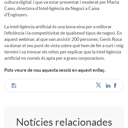
cultura digital, i que va estar presentat i moderat per Marta
Cano, directora d’Intel·ligència de Negoci a Caixa
d’Enginyers.
La intel·ligència artificial és una bona eina per a millorar
l’eficiència i la competitivitat de qualsevol tipus de negoci. En
aquest webinar, al que van assistir 200 persones, Genís Roca
va donar el seu punt de vista sobre què hem de fer a curt i mig
termini i va trencar els mites per explicar que la intel·ligència
artificial no només és apta per a grans corporacions.
Pots veure de nou aquesta sessió en aquest enllaç.
C
o
Notícies relacionades