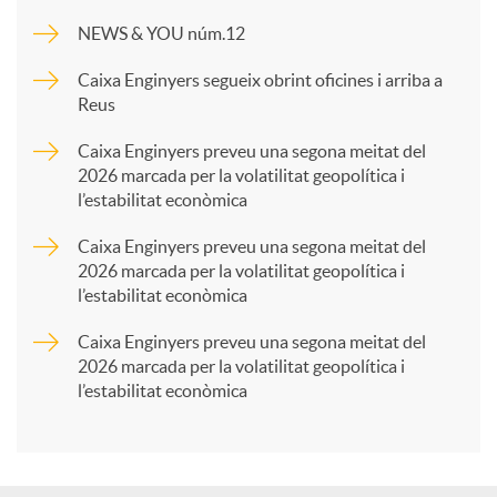
m
NEWS & YOU núm.12
p
Caixa Enginyers segueix obrint oficines i arriba a
Reus
a
Caixa Enginyers preveu una segona meitat del
2026 marcada per la volatilitat geopolítica i
l’estabilitat econòmica
r
Caixa Enginyers preveu una segona meitat del
2026 marcada per la volatilitat geopolítica i
t
l’estabilitat econòmica
Caixa Enginyers preveu una segona meitat del
i
2026 marcada per la volatilitat geopolítica i
l’estabilitat econòmica
r