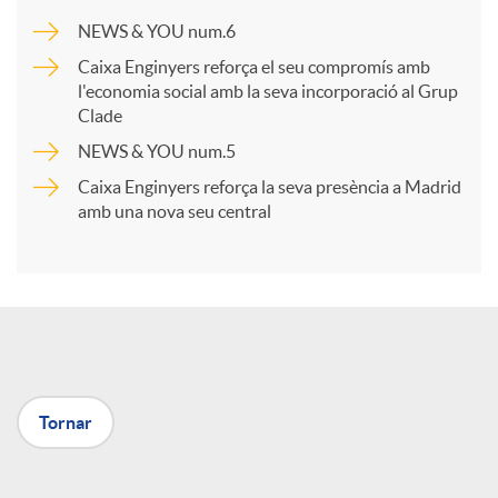
a
NEWS & YOU num.6
Caixa Enginyers reforça el seu compromís amb
r
l'economia social amb la seva incorporació al Grup
Clade
NEWS & YOU num.5
t
Caixa Enginyers reforça la seva presència a Madrid
amb una nova seu central
i
r
a
Tornar
X