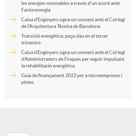
les energies renovables a través d'un acord amb
p
Factorenergia
Caixa d’Enginyers signa un conveni amb el Col·legi
a
de l’Arquitectura Tècnica de Barcelona
Transició energètica: peça clau en el tercer
trimestre
r
Caixa d’Enginyers signa un conveni amb el Col·legi
d’Administradors de Finques per seguir impulsant
t
la rehabilitació energètica
Guia de finançament 2022 per a microempreses i
i
pimes
r
a