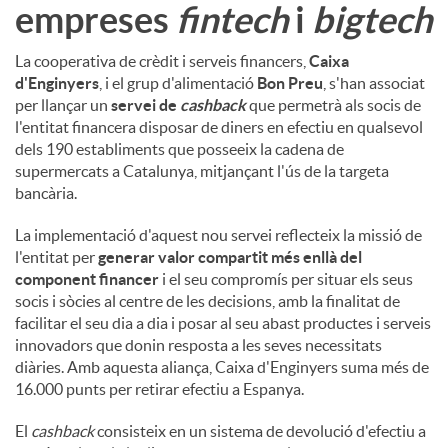
empreses
fintech
i
bigtech
La cooperativa de crèdit i serveis financers,
Caixa
d'Enginyers
, i el grup d'alimentació
Bon Preu
, s'han associat
per llançar un
servei de
cashback
que permetrà als socis de
l'entitat financera disposar de diners en efectiu en qualsevol
dels 190 establiments que posseeix la cadena de
supermercats a Catalunya, mitjançant l'ús de la targeta
bancària.
La implementació d'aquest nou servei reflecteix la missió de
l'entitat per
generar valor compartit més enllà del
component financer
i el seu compromís per situar els seus
socis i sòcies al centre de les decisions, amb la finalitat de
facilitar el seu dia a dia i posar al seu abast productes i serveis
innovadors que donin resposta a les seves necessitats
diàries. Amb aquesta aliança, Caixa d'Enginyers suma més de
16.000 punts per retirar efectiu a Espanya.
El
cashback
consisteix en un sistema de devolució d'efectiu a