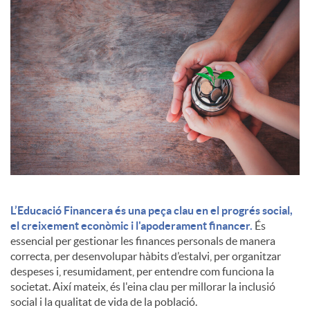
c
o
n
t
i
L’Educació Financera és una peça clau en el progrés social,
el creixement econòmic i l'apoderament financer.
És
essencial per gestionar les finances personals de manera
n
correcta, per desenvolupar hàbits d’estalvi, per organitzar
despeses i, resumidament, per entendre com funciona la
societat. Així mateix, és l'eina clau per millorar la inclusió
g
social i la qualitat de vida de la població.