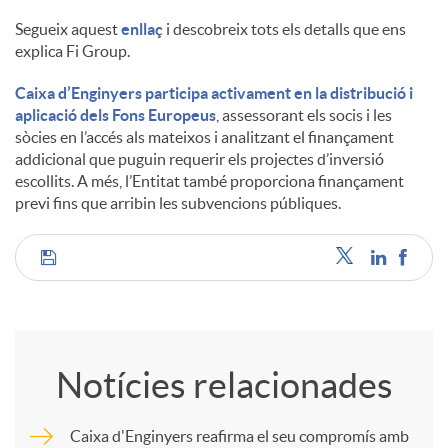
Segueix aquest
enllaç
i descobreix tots els detalls que ens
explica Fi Group.
Caixa d’Enginyers participa activament en la distribució i
aplicació dels Fons Europeus
, assessorant els socis i les
sòcies en l’accés als mateixos i analitzant el finançament
addicional que puguin requerir els projectes d’inversió
escollits. A més, l’Entitat també proporciona finançament
previ fins que arribin les subvencions públiques.
C
o
Notícies relacionades
m
Caixa d'Enginyers reafirma el seu compromís amb