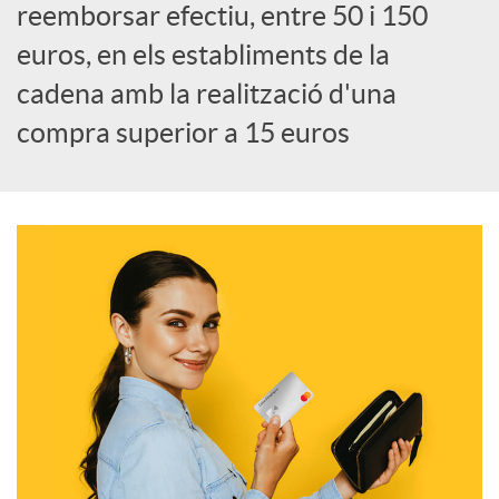
a
reemborsar efectiu, entre 50 i 150
euros, en els establiments de la
l
cadena amb la realització d'una
compra superior a 15 euros
s