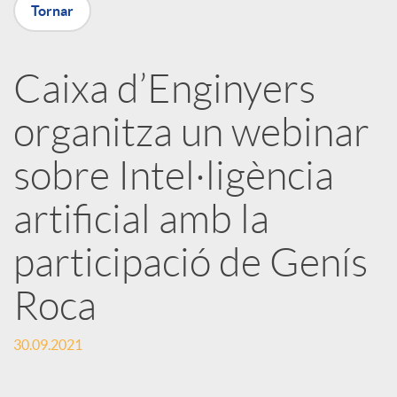
Tornar
X
a
Caixa d’Enginyers
organitza un webinar
r
sobre Intel·ligència
x
artificial amb la
e
participació de Genís
Roca
s
30.09.2021
S