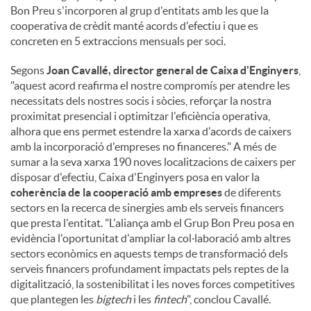
Bon Preu s'incorporen al grup d'entitats amb les que la
cooperativa de crèdit manté acords d'efectiu i que es
concreten en 5 extraccions mensuals per soci.
Segons
Joan Cavallé, director general de Caixa d'Enginyers
,
"aquest acord reafirma el nostre compromís per atendre les
necessitats dels nostres socis i sòcies, reforçar la nostra
proximitat presencial i optimitzar l'eficiència operativa,
alhora que ens permet estendre la xarxa d'acords de caixers
amb la incorporació d'empreses no financeres." A més de
sumar a la seva xarxa 190 noves localitzacions de caixers per
disposar d'efectiu, Caixa d'Enginyers posa en valor la
coherència de la cooperació amb empreses
de diferents
sectors en la recerca de sinergies amb els serveis financers
que presta l'entitat. "L'aliança amb el Grup Bon Preu posa en
evidència l'oportunitat d'ampliar la col·laboració amb altres
sectors econòmics en aquests temps de transformació dels
serveis financers profundament impactats pels reptes de la
digitalització, la sostenibilitat i les noves forces competitives
que plantegen les
bigtech
i les
fintech
", conclou Cavallé.