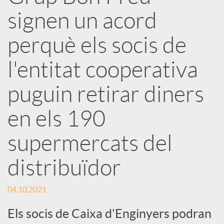
x
signen un acord
e
perquè els socis de
l'entitat cooperativa
s
puguin retirar diners
S
en els 190
o
supermercats del
distribuïdor
c
04.10.2021
i
Els socis de Caixa d'Enginyers podran