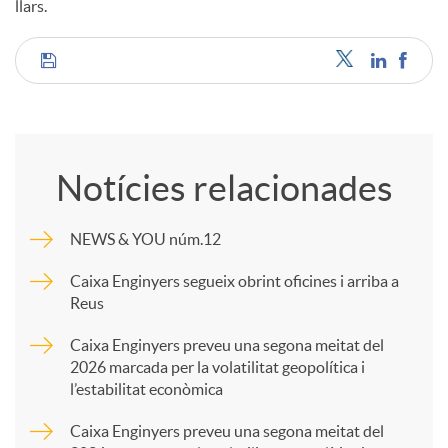
llars.
C
o
Notícies relacionades
m
NEWS & YOU núm.12
p
Caixa Enginyers segueix obrint oficines i arriba a
Reus
a
Caixa Enginyers preveu una segona meitat del
2026 marcada per la volatilitat geopolítica i
l’estabilitat econòmica
r
Caixa Enginyers preveu una segona meitat del