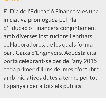
04.10.2021
c
El Dia de l'Educació Financera és una
iniciativa promoguda pel Pla
a
d'Educació Financera conjuntament
amb diverses institucions i entitats
d
col·laboradores, de les quals forma
part Caixa d’Enginyers. Aquesta cita
o
porta celebrant-se des de l'any 2015
cada primer dilluns del mes d'octubre,
r
amb iniciatives dutes a terme per tot
Espanya i per a tots els públics.
d
e