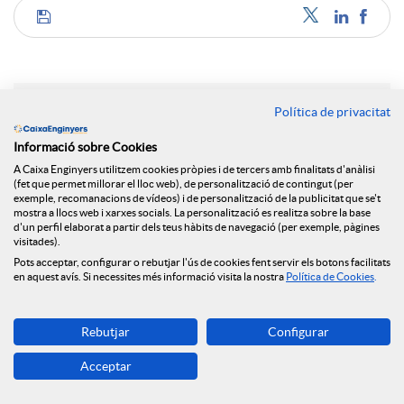
C
o
Política de privacitat
Notícies relacionades
m
Informació sobre Cookies
A Caixa Enginyers utilitzem cookies pròpies i de tercers amb finalitats d'anàlisi
El Grup Caixa Enginyers consolida el seu model
(fet que permet millorar el lloc web), de personalització de contingut (per
cooperatiu, sent la primera entitat en qualitat de
exemple, recomanacions de vídeos) i de personalització de la publicitat que se't
p
mostra a llocs web i xarxes socials. La personalització es realitza sobre la base
servei a Espanya i amb resultats històrics per
d'un perfil elaborat a partir dels teus hàbits de navegació (per exemple, pàgines
tercer any consecutiu
visitades).
a
Pots acceptar, configurar o rebutjar l'ús de cookies fent servir els botons facilitats
NEWS & YOU num.6
en aquest avís. Si necessites més informació visita la nostra
Política de Cookies
.
Caixa Enginyers reforça el seu compromís amb
r
l'economia social amb la seva incorporació al Grup
Rebutjar
Configurar
Clade
Acceptar
NEWS & YOU num.5
t
Caixa Enginyers reforça la seva presència a Madrid