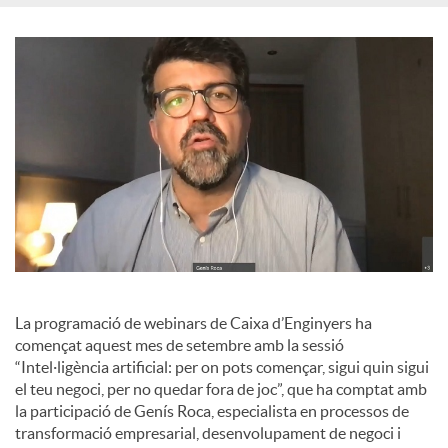
o
c
i
a
l
La programació de webinars de Caixa d’Enginyers ha
s
començat aquest mes de setembre amb la sessió
“Intel·ligència artificial: per on pots començar, sigui quin sigui
el teu negoci, per no quedar fora de joc”, que ha comptat amb
la participació de Genís Roca, especialista en processos de
transformació empresarial, desenvolupament de negoci i