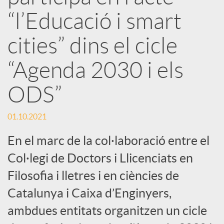
r
“l’Educació i smart
x
cities” dins el cicle
e
“Agenda 2030 i els
ODS”
s
01.10.2021
S
En el marc de la col·laboració entre el
o
Col·legi de Doctors i Llicenciats en
Filosofia i lletres i en ciències de
c
Catalunya i Caixa d’Enginyers,
ambdues entitats organitzen un cicle