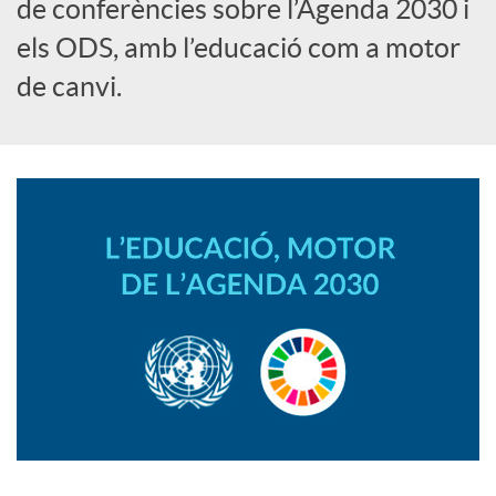
i
de conferències sobre l’Agenda 2030 i
els ODS, amb l’educació com a motor
a
de canvi.
l
s