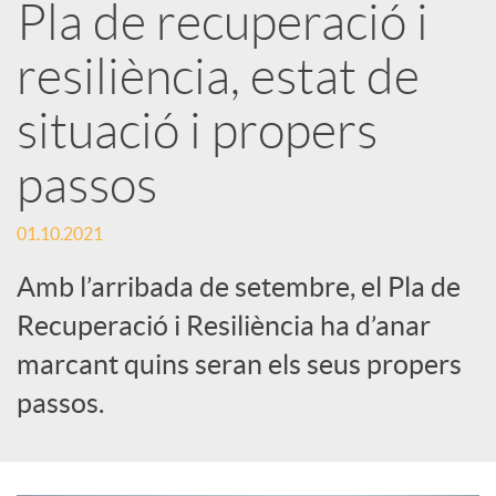
Pla de recuperació i
a
resiliència, estat de
r
situació i propers
x
passos
e
01.10.2021
Amb l’arribada de setembre, el Pla de
s
Recuperació i Resiliència ha d’anar
marcant quins seran els seus propers
S
passos.
o