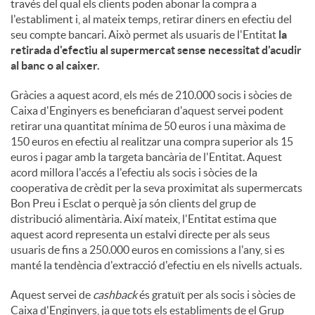
través del qual els clients poden abonar la compra a
l'establiment i, al mateix temps, retirar diners en efectiu del
seu compte bancari. Això permet als usuaris de l'Entitat
la
retirada d'efectiu al supermercat sense necessitat d'acudir
al banc o al caixer.
Gràcies a aquest acord, els més de 210.000 socis i sòcies de
Caixa d'Enginyers es beneficiaran d'aquest servei podent
retirar una quantitat mínima de 50 euros i una màxima de
150 euros en efectiu al realitzar una compra superior als 15
euros i pagar amb la targeta bancària de l'Entitat. Aquest
acord millora l'accés a l'efectiu als socis i sòcies de la
cooperativa de crèdit per la seva proximitat als supermercats
Bon Preu i Esclat o perquè ja són clients del grup de
distribució alimentària. Així mateix, l'Entitat estima que
aquest acord representa un estalvi directe per als seus
usuaris de fins a 250.000 euros en comissions a l'any, si es
manté la tendència d'extracció d'efectiu en els nivells actuals.
Aquest servei de
cashback
és gratuït per als socis i sòcies de
Caixa d'Enginyers, ja que tots els establiments de el Grup