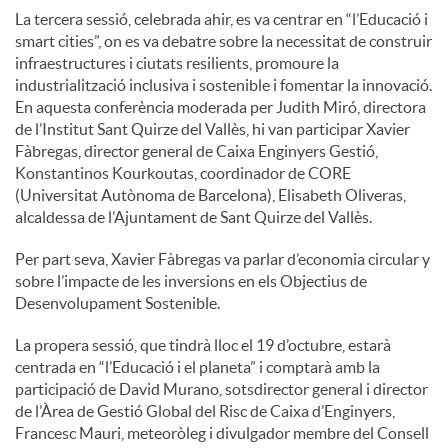
La tercera sessió, celebrada ahir, es va centrar en “l’Educació i
smart cities”, on es va debatre sobre la necessitat de construir
infraestructures i ciutats resilients, promoure la
industrialització inclusiva i sostenible i fomentar la innovació.
En aquesta conferència moderada per Judith Miró, directora
de l’Institut Sant Quirze del Vallès, hi van participar Xavier
Fàbregas, director general de Caixa Enginyers Gestió,
Konstantinos Kourkoutas, coordinador de CORE
(Universitat Autònoma de Barcelona), Elisabeth Oliveras,
alcaldessa de l’Ajuntament de Sant Quirze del Vallès.
Per part seva, Xavier Fàbregas va parlar d’economia circular y
sobre l’impacte de les inversions en els Objectius de
Desenvolupament Sostenible.
La propera sessió, que tindrà lloc el 19 d’octubre, estarà
centrada en “l’Educació i el planeta” i comptarà amb la
participació de David Murano, sotsdirector general i director
de l’Àrea de Gestió Global del Risc de Caixa d’Enginyers,
Francesc Mauri, meteoròleg i divulgador membre del Consell