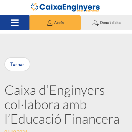
Salta al contingut principal
Accés
Dona't d'alta
P
Tornar
u
Caixa d’Enginyers
b
col·labora amb
l
l’Educació Financera
i