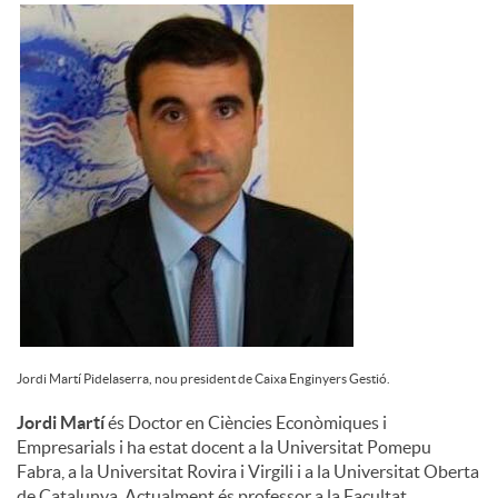
u
t
s
Jordi Martí Pidelaserra, nou president de Caixa Enginyers Gestió.
Jordi Martí
és Doctor en Ciències Econòmiques i
Empresarials i ha estat docent a la Universitat Pomepu
Fabra, a la Universitat Rovira i Virgili i a la Universitat Oberta
de Catalunya. Actualment és professor a la Facultat