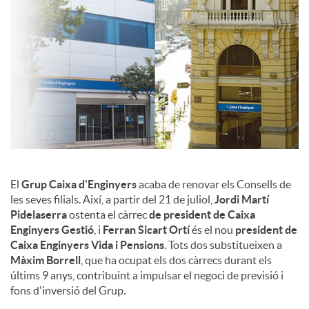
c
o
n
t
El
Grup Caixa d'Enginyers
acaba de renovar els Consells de
les seves filials. Així, a partir del 21 de juliol,
Jordi Martí
i
Pidelaserra
ostenta el càrrec
de president de Caixa
Enginyers Gestió
, i
Ferran Sicart Ortí
és el nou
president de
Caixa Enginyers Vida i Pensions
. Tots dos substitueixen a
n
Màxim Borrell
, que ha ocupat els dos càrrecs durant els
últims 9 anys, contribuint a impulsar el negoci de previsió i
fons d'inversió del Grup.
g