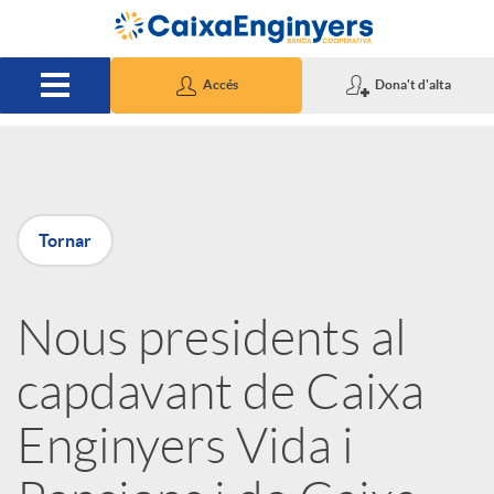
Salta al contingut principal
Accés
Dona't d'alta
P
Tornar
u
Nous presidents al
b
capdavant de Caixa
l
Enginyers Vida i
i