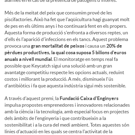
alarmes en el cas de la presència de patògens d'interès.
Més de la meitat del peix que consumim prové de les
piscifactories. Això ha fet que l'aqüicultura hagi guanyat molt
de pes en els últims anys i ho continuarà fent en els propers.
Aquesta forma de producció s'enfronta a diversos reptes, un
d'ells és l'aparició d'infeccions en els tancs. Aquest problema
provoca una
gran mortalitat de peixos
i causa un
20% de
pèrdues productives, la qual cosa suposa 5 bilions d'euros
anuals a nivell mundial
. El monitoratge en temps real fa
possible que Keycatch sigui una solució amb un gran
avantatge competitiu respecte les opcions actuals, reduint
costos i millorant la producció. A més, disminueix l'ús
d'antibiòtics i fa que aquesta indústria sigui més sostenible.
A través d'aquest premi, la
Fundació Caixa d'Enginyers
impulsa propostes emprenedores i innovadores relacionades
amb la ciència i la tecnologia, amb especial focus en projectes
dels àmbits de l'enginyeria i que contribueixin a la
sostenibilitat i a la cura del medi ambient. Totes aquestes són
línies d'actuació en les quals se centra l'activitat de la