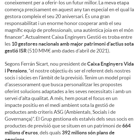
coneixement per a oferir-los un futur millor. La meva etapa
comença precisament en aquest any tan especial en el qual la
gestora compleix el seu 20 aniversari. És una gran
responsabilitat i un enorme honor cooperar amb el seu
magnífic equip de professionals, una autèntica joia en el món
financer”. Actualment Caixa Enginyers Gestió es troba entre
les
10 gestores nacionals amb major patrimoni d'actius sota
gestió ISR
(510 MM€ amb dades d'abril de 2021).
Segons Ferrán Sicart, nou president de
Caixa Enginyers Vida
i Pensions
, “el nostre objectiu és ser el referent dels nostres
socis i sòcies en l'àmbit de la previsió. Tenim un model propi
d'assessorament que busca personalitzar les propostes
oferint solucions adaptades a les seves necessitats i amb un
servei d'alta qualitat. A més, hem posat el focus en un
impacte positiu en el medi ambient sota la gestió de
productes amb criteris ASG (Ambientals, Socials i de
Governança)”. El Grup gestiona els estalvis dels seus socis en
productes de previsió que se situen en un patrimoni de
664
milions d'euros
, dels quals
392 milions són plans de
pensions
.