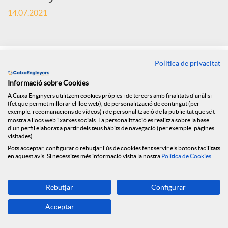
x
14.07.2021
e
s
Política de privacitat
Informació sobre Cookies
S
A Caixa Enginyers utilitzem cookies pròpies i de tercers amb finalitats d'anàlisi
(fet que permet millorar el lloc web), de personalització de contingut (per
exemple, recomanacions de vídeos) i de personalització de la publicitat que se't
mostra a llocs web i xarxes socials. La personalització es realitza sobre la base
o
d'un perfil elaborat a partir dels teus hàbits de navegació (per exemple, pàgines
visitades).
Pots acceptar, configurar o rebutjar l'ús de cookies fent servir els botons facilitats
en aquest avís. Si necessites més informació visita la nostra
Política de Cookies
.
c
Rebutjar
Configurar
i
Acceptar
Félix Masjuan, President de Caixa d’Enginyers.