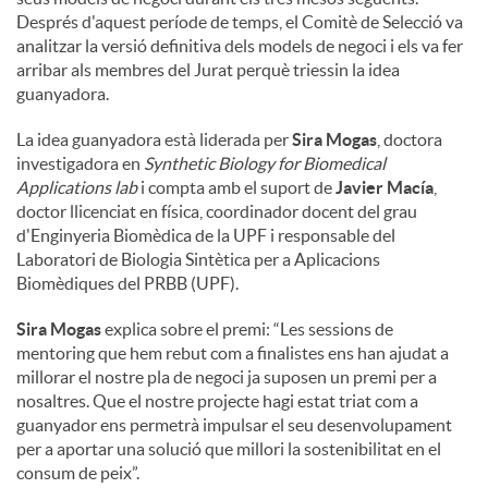
Després d'aquest període de temps, el Comitè de Selecció va
analitzar la versió definitiva dels models de negoci i els va fer
arribar als membres del Jurat perquè triessin la idea
guanyadora.
La idea guanyadora està liderada per
Sira Mogas
, doctora
investigadora en
Synthetic Biology for Biomedical
Applications lab
i compta amb el suport de
Javier Macía
,
doctor llicenciat en física, coordinador docent del grau
d'Enginyeria Biomèdica de la UPF i responsable del
Laboratori de Biologia Sintètica per a Aplicacions
Biomèdiques del PRBB (UPF).
Sira Mogas
explica sobre el premi: “Les sessions de
mentoring que hem rebut com a finalistes ens han ajudat a
millorar el nostre pla de negoci ja suposen un premi per a
nosaltres. Que el nostre projecte hagi estat triat com a
guanyador ens permetrà impulsar el seu desenvolupament
per a aportar una solució que millori la sostenibilitat en el
consum de peix”.