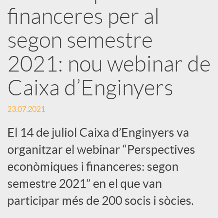
x
financeres per al
e
segon semestre
2021: nou webinar de
s
Caixa d’Enginyers
S
23.07.2021
o
El 14 de juliol Caixa d’Enginyers va
organitzar el webinar “Perspectives
c
econòmiques i financeres: segon
semestre 2021” en el que van
i
participar més de 200 socis i sòcies.