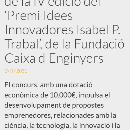
de la IV edició del
r
‘Premi Idees
x
Innovadores Isabel P.
e
Trabal’, de la Fundació
Caixa d'Enginyers
s
19.07.2021
S
El concurs, amb una dotació
o
econòmica de 10.000€, impulsa el
desenvolupament de propostes
c
emprenedores, relacionades amb la
ciència, la tecnologia, la innovació i la