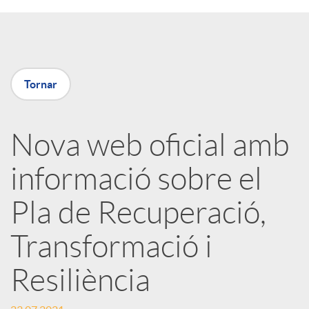
a
X
Tornar
a
Nova web oficial amb
r
informació sobre el
x
Pla de Recuperació,
e
Transformació i
Resiliència
s