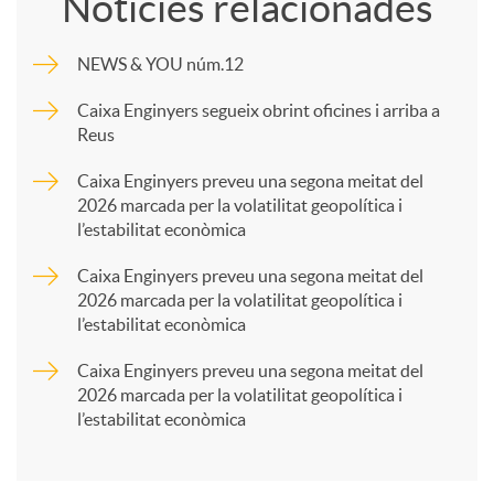
Notícies relacionades
m
NEWS & YOU núm.12
p
Caixa Enginyers segueix obrint oficines i arriba a
Reus
a
Caixa Enginyers preveu una segona meitat del
2026 marcada per la volatilitat geopolítica i
l’estabilitat econòmica
r
Caixa Enginyers preveu una segona meitat del
2026 marcada per la volatilitat geopolítica i
t
l’estabilitat econòmica
Caixa Enginyers preveu una segona meitat del
i
2026 marcada per la volatilitat geopolítica i
l’estabilitat econòmica
r