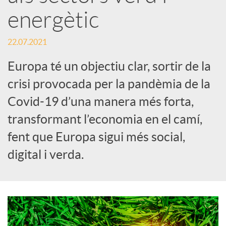
energètic
x
22.07.2021
e
Europa té un objectiu clar, sortir de la
crisi provocada per la pandèmia de la
s
Covid-19 d’una manera més forta,
transformant l’economia en el camí,
S
fent que Europa sigui més social,
digital i verda.
o
c
i