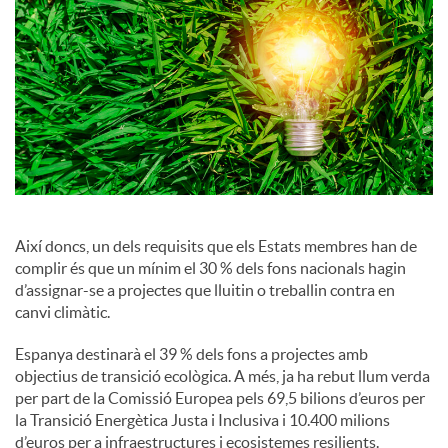
a
l
s
Així doncs, un dels requisits que els Estats membres han de
complir és que un mínim el 30 % dels fons nacionals hagin
d’assignar-se a projectes que lluitin o treballin contra en
canvi climàtic.
Espanya destinarà el 39 % dels fons a projectes amb
objectius de transició ecològica. A més, ja ha rebut llum verda
per part de la Comissió Europea pels 69,5 bilions d’euros per
la Transició Energètica Justa i Inclusiva i 10.400 milions
d’euros per a infraestructures i ecosistemes resilients.