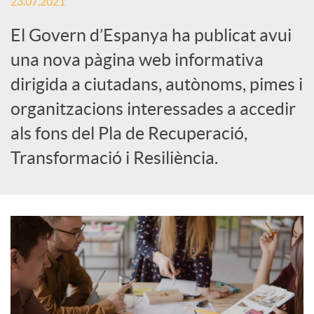
23.07.2021
S
El Govern d’Espanya ha publicat avui
una nova pàgina web informativa
o
dirigida a ciutadans, autònoms, pimes i
c
organitzacions interessades a accedir
als fons del Pla de Recuperació,
i
Transformació i Resiliència.
a
l
s