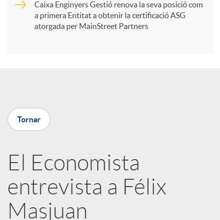
t
Caixa Enginyers Gestió renova la seva posició com
a primera Entitat a obtenir la certificació ASG
i
atorgada per MainStreet Partners
r
a
Tornar
X
a
El Economista
entrevista a Félix
r
Masjuan