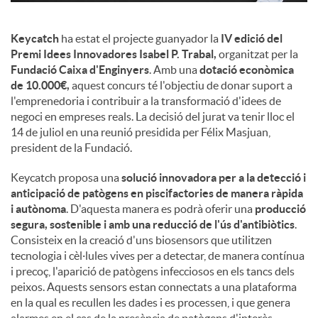
Keycatch
ha estat el projecte guanyador la
IV edició del
Premi Idees Innovadores Isabel P. Trabal,
organitzat per la
Fundació Caixa d'Enginyers
. Amb una
dotació econòmica
de 10.000€,
aquest concurs té l'objectiu de donar suport a
l'emprenedoria i contribuir a la transformació d'idees de
negoci en empreses reals. La decisió del jurat va tenir lloc el
14 de juliol en una reunió presidida per Félix Masjuan,
president de la Fundació.
Keycatch proposa una
solució innovadora per a la detecció i
anticipació de patògens en piscifactories de manera ràpida
i autònoma
. D'aquesta manera es podrà oferir una
producció
segura, sostenible i amb una reducció de l'ús d'antibiòtics
.
Consisteix en la creació d'uns biosensors que utilitzen
tecnologia i cèl·lules vives per a detectar, de manera contínua
i precoç, l'aparició de patògens infecciosos en els tancs dels
peixos. Aquests sensors estan connectats a una plataforma
en la qual es recullen les dades i es processen, i que genera