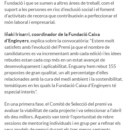
Fundació i que se sumen a altres àrees de treball, com el
suport a les persones en risc d'exclusió social i el foment
d'activitats de recerca que contribueixin a perfeccionar el
món laboral i empresarial.
Iñaki Irisarri, coordinador de la Fundació Caixa
d'Enginyers
, explica sobre la convocatòria: “Estem molt
satisfets amb l'evolució del Premi ja que el nombre de
candidatures es va incrementant amb cada edició i les idees
rebudes estan cada cop més en un estat avançat de
desenvolupament i aplicabilitat. Enguany hem rebut 155
propostes de gran qualitat, un alt percentatge d'elles
relacionades amb la cura del medi ambient i la sostenibilitat,
temàtiques en les quals la Fundació Caixa d'Enginyers té
especial interès”.
En una primera fase, el Comitè de Selecció del premi va
avaluar la viabilitat de cada projecte i va seleccionar a l'abril
els deu millors. Aquests van tenir l'oportunitat de rebre
sessions de mentoring individuals i en grup per a refinar els
seus models de negoci durant els tres mesos següents.