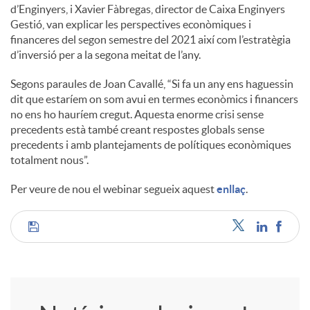
d’Enginyers, i Xavier Fàbregas, director de Caixa Enginyers
Gestió, van explicar les perspectives econòmiques i
financeres del segon semestre del 2021 així com l’estratègia
d’inversió per a la segona meitat de l’any.
Segons paraules de Joan Cavallé, “Si fa un any ens haguessin
dit que estaríem on som avui en termes econòmics i financers
no ens ho hauríem cregut. Aquesta enorme crisi sense
precedents està també creant respostes globals sense
precedents i amb plantejaments de polítiques econòmiques
totalment nous”.
Per veure de nou el webinar segueix aquest
enllaç
.
C
o