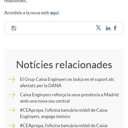
relacionats.
Accedeix a la nova web
aquí
.
C
o
Notícies relacionades
m
El Grup Caixa Enginyers es bolca en el suport als
afectats per la DANA
p
Caixa Enginyers reforça la seva presència a Madrid
amb una nova seu central
a
#CEApropa, l'oficina bancària mòbil de Caixa
Enginyers, engega motors
r
#CEApropa, l'oficina bancària mòbil de Caixa