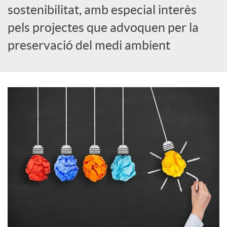
i
sostenibilitat, amb especial interès
pels projectes que advoquen per la
a
preservació del medi ambient
l
s