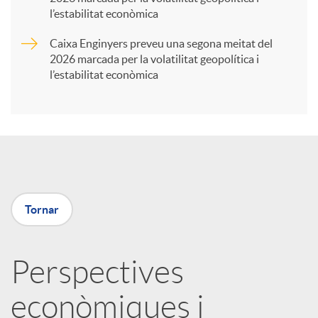
t
l’estabilitat econòmica
Caixa Enginyers preveu una segona meitat del
i
2026 marcada per la volatilitat geopolítica i
l’estabilitat econòmica
r
a
X
Tornar
a
Perspectives
r
econòmiques i