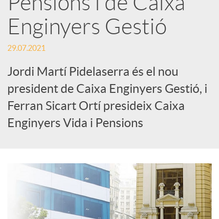
Pensions i de Caixa
Enginyers Gestió
c
29.07.2021
a
Jordi Martí Pidelaserra és el nou
d
president de Caixa Enginyers Gestió, i
Ferran Sicart Ortí presideix Caixa
o
Enginyers Vida i Pensions
r
d
e