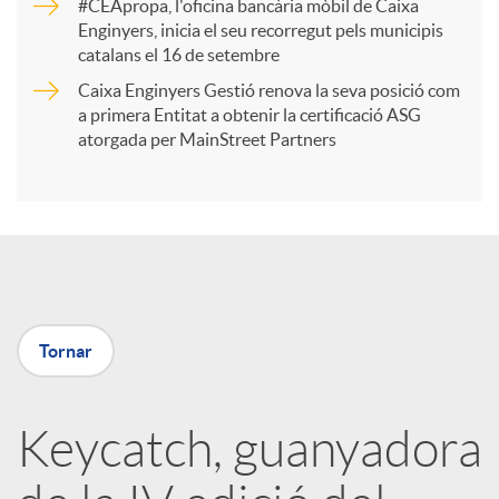
r
#CEApropa, l'oficina bancària mòbil de Caixa
Enginyers, inicia el seu recorregut pels municipis
catalans el 16 de setembre
t
Caixa Enginyers Gestió renova la seva posició com
a primera Entitat a obtenir la certificació ASG
i
atorgada per MainStreet Partners
r
a
Tornar
X
a
Keycatch, guanyadora