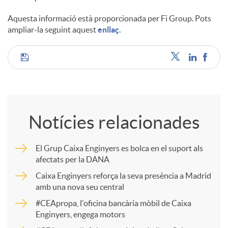
Aquesta informació està proporcionada per Fi Group. Pots
ampliar-la seguint aquest
enllaç
.
C
o
Notícies relacionades
m
El Grup Caixa Enginyers es bolca en el suport als
afectats per la DANA
p
Caixa Enginyers reforça la seva presència a Madrid
amb una nova seu central
a
#CEApropa, l'oficina bancària mòbil de Caixa
Enginyers, engega motors