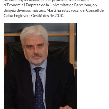
d'Economia i Empresa de la Universitat de Barcelona, on
dirigeix diversos màsters. Martí ha estat vocal del Consell de
Caixa Enginyers Gestió des de 2010.