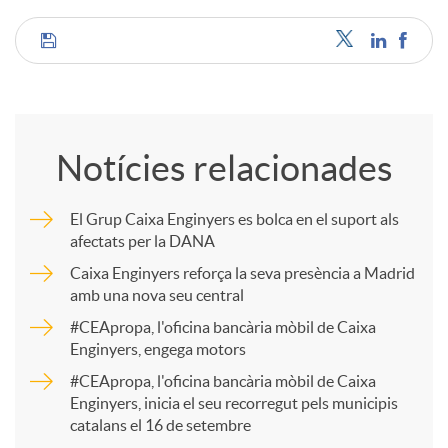
C
o
Notícies relacionades
m
El Grup Caixa Enginyers es bolca en el suport als
afectats per la DANA
p
Caixa Enginyers reforça la seva presència a Madrid
amb una nova seu central
a
#CEApropa, l'oficina bancària mòbil de Caixa
Enginyers, engega motors
r
#CEApropa, l'oficina bancària mòbil de Caixa
Enginyers, inicia el seu recorregut pels municipis
catalans el 16 de setembre