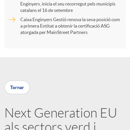
Enginyers, inicia el seu recorregut pels municipis
catalans el 16 de setembre
t
Caixa Enginyers Gestió renova la seva posició com
a primera Entitat a obtenir la certificació ASG
i
atorgada per MainStreet Partners
r
a
Tornar
X
a
Next Generation EU
als sectors verd i
r