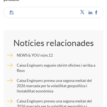
C
o
Notícies relacionades
m
NEWS & YOU núm.12
p
Caixa Enginyers segueix obrint oficines i arriba a
Reus
a
Caixa Enginyers preveu una segona meitat del
2026 marcada per la volatilitat geopolítica i
l’estabilitat econòmica
r
Caixa Enginyers preveu una segona meitat del
2026 marcada per la volatilitat geopolítica i