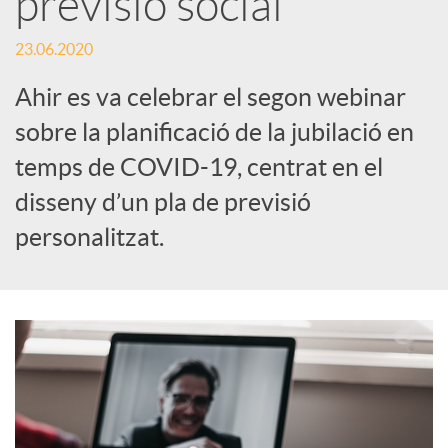
previsió social
c
23.06.2020
Ahir es va celebrar el segon webinar
a
sobre la planificació de la jubilació en
temps de COVID-19, centrat en el
d
disseny d’un pla de previsió
personalitzat.
o
r
d
e