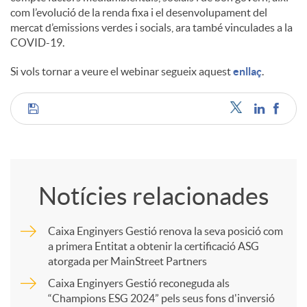
com l’evolució de la renda fixa i el desenvolupament del
mercat d’emissions verdes i socials, ara també vinculades a la
COVID-19.
Si vols tornar a veure el webinar segueix aquest
enllaç
.
C
o
Notícies relacionades
m
Caixa Enginyers Gestió renova la seva posició com
a primera Entitat a obtenir la certificació ASG
p
atorgada per MainStreet Partners
Caixa Enginyers Gestió reconeguda als
a
“Champions ESG 2024” pels seus fons d'inversió