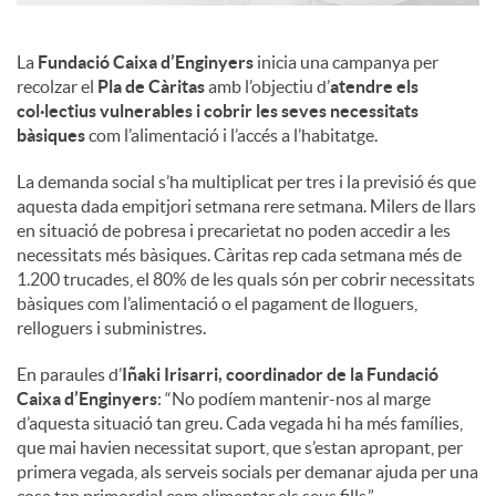
La
Fundació Caixa d’Enginyers
inicia una campanya per
recolzar el
Pla de Càritas
amb l’objectiu d’
atendre els
col·lectius vulnerables i cobrir les seves necessitats
bàsiques
com l’alimentació i l’accés a l’habitatge.
La demanda social s’ha multiplicat per tres i la previsió és que
aquesta dada empitjori setmana rere setmana. Milers de llars
en situació de pobresa i precarietat no poden accedir a les
necessitats més bàsiques. Càritas rep cada setmana més de
1.200 trucades, el 80% de les quals són per cobrir necessitats
bàsiques com l’alimentació o el pagament de lloguers,
relloguers i subministres.
En paraules d’
Iñaki Irisarri, coordinador de la Fundació
Caixa d’Enginyers
: “No podíem mantenir-nos al marge
d’aquesta situació tan greu. Cada vegada hi ha més famílies,
que mai havien necessitat suport, que s’estan apropant, per
primera vegada, als serveis socials per demanar ajuda per una