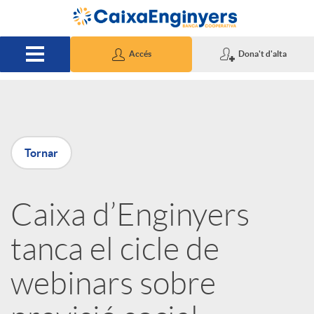
Salta al contingut principal
Accés
Dona't d'alta
P
Tornar
u
Caixa d’Enginyers
b
tanca el cicle de
l
webinars sobre
i