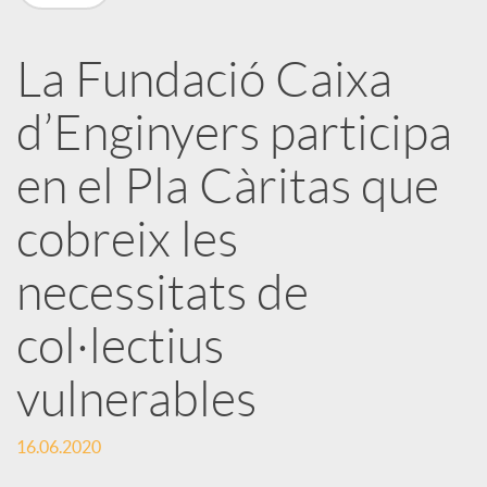
X
a
La Fundació Caixa
d’Enginyers participa
r
en el Pla Càritas que
x
cobreix les
e
necessitats de
col·lectius
s
vulnerables
S
16.06.2020