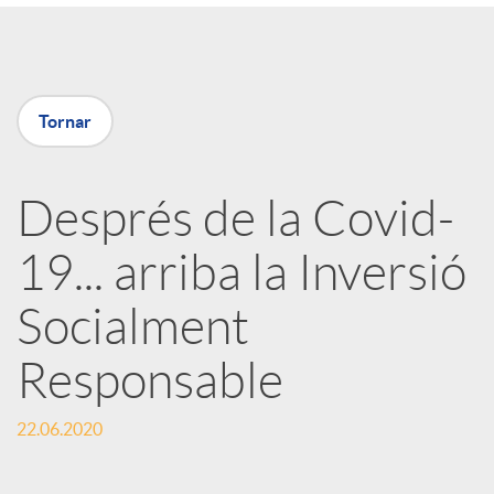
a
X
Tornar
a
Després de la Covid-
r
19... arriba la Inversió
x
Socialment
e
Responsable
22.06.2020
s