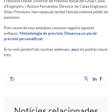
Francisco Durán, Director de Previsió Social del Grup Caixa
d’Enginyers, i Antoni Fernández, Director de Caixa Enginyers
u
Vida i Pensions, han repassat també l’actual sistema públic de
pensions.
t
Pots veure de nou ambdues sessions seguint aquests
enllaços:
Metodologia de previsió
,
Dissenya un pla de
previsió personalitzat
.
s
Si no vols perdre’t els nostres webinars,
aquí
els podràs veure
tots.
C
o
Notícies relacionades