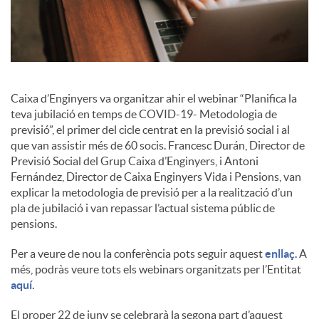
i
a
Caixa d’Enginyers va organitzar ahir el webinar “Planifica la
teva jubilació en temps de COVID-19- Metodologia de
l
previsió”, el primer del cicle centrat en la previsió social i al
que van assistir més de 60 socis. Francesc Durán, Director de
Previsió Social del Grup Caixa d’Enginyers, i Antoni
s
Fernández, Director de Caixa Enginyers Vida i Pensions, van
explicar la metodologia de previsió per a la realització d’un
pla de jubilació i van repassar l’actual sistema públic de
pensions.
Per a veure de nou la conferència pots seguir aquest
enllaç
. A
més, podràs veure tots els webinars organitzats per l’Entitat
aquí
.
El proper 22 de juny se celebrarà la segona part d’aquest