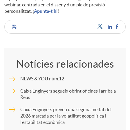
webinar, centrada en el disseny d’un pla de previsió
personalitzat. ¡
Apunta-t'hi
!
C
o
Notícies relacionades
m
NEWS & YOU núm.12
p
Caixa Enginyers segueix obrint oficines i arriba a
Reus
a
Caixa Enginyers preveu una segona meitat del
2026 marcada per la volatilitat geopolítica i
l’estabilitat econòmica
r