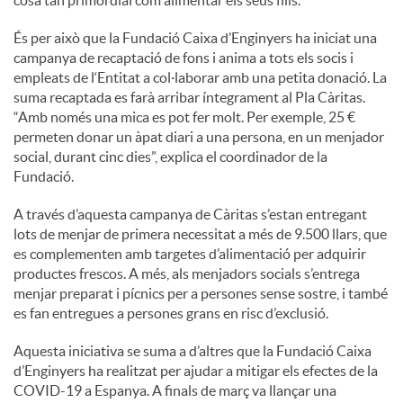
cosa tan primordial com alimentar els seus fills.”
És per això que la Fundació Caixa d’Enginyers ha iniciat una
campanya de recaptació de fons i anima a tots els socis i
empleats de l‘Entitat a col·laborar amb una petita donació. La
suma recaptada es farà arribar íntegrament al Pla Càritas.
“Amb només una mica es pot fer molt. Per exemple, 25 €
permeten donar un àpat diari a una persona, en un menjador
social, durant cinc dies”, explica el coordinador de la
Fundació.
A través d’aquesta campanya de Càritas s’estan entregant
lots de menjar de primera necessitat a més de 9.500 llars, que
es complementen amb targetes d’alimentació per adquirir
productes frescos. A més, als menjadors socials s’entrega
menjar preparat i pícnics per a persones sense sostre, i també
es fan entregues a persones grans en risc d’exclusió.
Aquesta iniciativa se suma a d’altres que la Fundació Caixa
d’Enginyers ha realitzat per ajudar a mitigar els efectes de la
COVID-19 a Espanya. A finals de març va llançar una