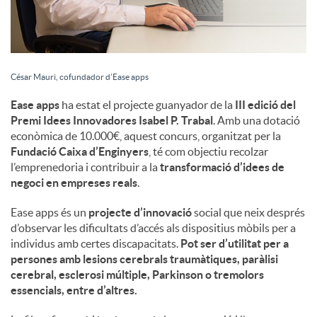
César Mauri, cofundador d’Ease apps
Ease apps
ha estat el projecte guanyador de la
III edició del
Premi Idees Innovadores Isabel P. Trabal
. Amb una dotació
econòmica de 10.000€, aquest concurs, organitzat per la
Fundació Caixa d’Enginyers
, té com objectiu recolzar
l’emprenedoria i contribuir a la
transformació d’idees de
negoci en empreses reals
.
Ease apps és un
projecte d’innovació
social que neix després
d’observar les dificultats d’accés als dispositius mòbils per a
individus amb certes discapacitats.
Pot ser d’utilitat per a
persones amb lesions cerebrals traumàtiques, paràlisi
cerebral, esclerosi múltiple, Parkinson o tremolors
essencials, entre d’altres.