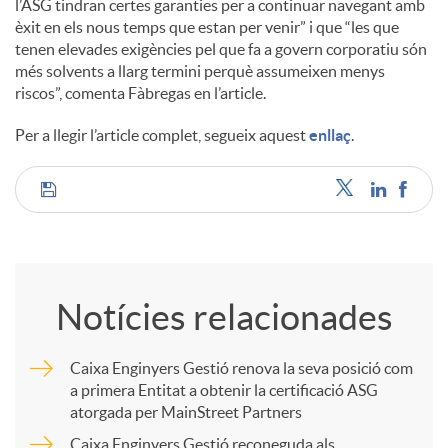
l’ASG tindran certes garanties per a continuar navegant amb
èxit en els nous temps que estan per venir” i que “les que
tenen elevades exigències pel que fa a govern corporatiu són
més solvents a llarg termini perquè assumeixen menys
riscos”, comenta Fàbregas en l’article.
Per a llegir l’article complet, segueix aquest
enllaç
.
C
o
Notícies relacionades
m
Caixa Enginyers Gestió renova la seva posició com
a primera Entitat a obtenir la certificació ASG
p
atorgada per MainStreet Partners
Caixa Enginyers Gestió reconeguda als