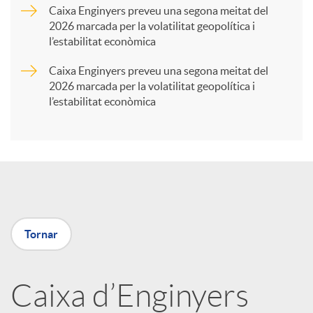
Caixa Enginyers preveu una segona meitat del
2026 marcada per la volatilitat geopolítica i
t
l’estabilitat econòmica
Caixa Enginyers preveu una segona meitat del
i
2026 marcada per la volatilitat geopolítica i
l’estabilitat econòmica
r
a
X
Tornar
a
Caixa d’Enginyers
r