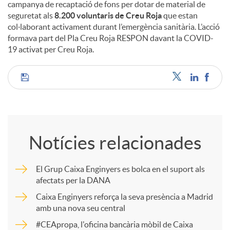
campanya de recaptació de fons per dotar de material de
seguretat als
8.200 voluntaris de Creu Roja
que estan
col·laborant activament durant l’emergència sanitària. L’acció
formava part del Pla Creu Roja RESPON davant la COVID-
19 activat per Creu Roja.
C
o
Notícies relacionades
m
El Grup Caixa Enginyers es bolca en el suport als
afectats per la DANA
p
Caixa Enginyers reforça la seva presència a Madrid
amb una nova seu central
a
#CEApropa, l'oficina bancària mòbil de Caixa