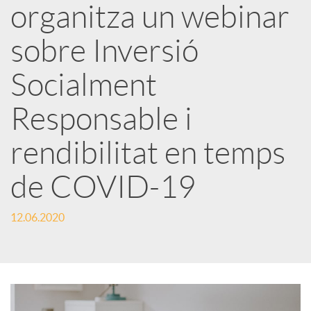
organitza un webinar
x
sobre Inversió
e
Socialment
Responsable i
s
rendibilitat en temps
S
de COVID-19
o
12.06.2020
c
i