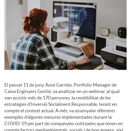
a
l
s
El passat 11 de juny, Xosé Garrido, Portfolio Manager de
Caixa Enginyers Gestió, va analitzar en un webinar, al qual
van assistir més de 170 persones, la rendibilitat de les
estratègies d’Inversió Socialment Responsable, tenint en
compte el context actual. A més, va assenyalar diferents
exemples d’algunes mesures implementades durant la
COVID-19 per part de companyies cotitzades que tenen en
compte factors mediambientals, socials i de bon govern, així