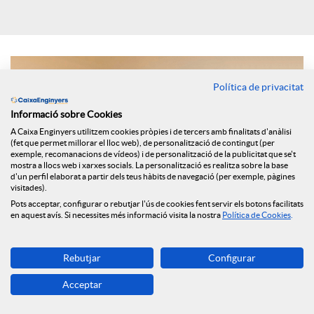
i
a
Política de privacitat
Informació sobre Cookies
l
A Caixa Enginyers utilitzem cookies pròpies i de tercers amb finalitats d'anàlisi
(fet que permet millorar el lloc web), de personalització de contingut (per
exemple, recomanacions de vídeos) i de personalització de la publicitat que se't
s
mostra a llocs web i xarxes socials. La personalització es realitza sobre la base
d'un perfil elaborat a partir dels teus hàbits de navegació (per exemple, pàgines
visitades).
Pots acceptar, configurar o rebutjar l'ús de cookies fent servir els botons facilitats
en aquest avís. Si necessites més informació visita la nostra
Política de Cookies
.
Rebutjar
Configurar
Els principals selectors d’Espanya han assenyalat per al mitjà
Acceptar
digital FundsPeople quines variacions ha portat aquesta crisi
en la seva manera de treballar i quin tipus de comunicació