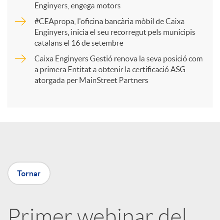
Enginyers, engega motors
r
#CEApropa, l'oficina bancària mòbil de Caixa
Enginyers, inicia el seu recorregut pels municipis
catalans el 16 de setembre
t
Caixa Enginyers Gestió renova la seva posició com
a primera Entitat a obtenir la certificació ASG
i
atorgada per MainStreet Partners
r
a
Tornar
X
a
Primer webinar del