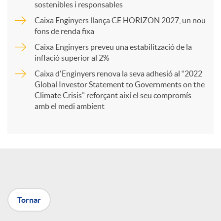
sostenibles i responsables
Caixa Enginyers llança CE HORIZON 2027, un nou
r
fons de renda fixa
Caixa Enginyers preveu una estabilització de la
t
inflació superior al 2%
Caixa d'Enginyers renova la seva adhesió al “2022
i
Global Investor Statement to Governments on the
Climate Crisis” reforçant així el seu compromís
amb el medi ambient
r
a
X
Tornar
a