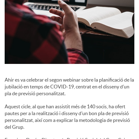
c
o
n
t
Ahir es va celebrar el segon webinar sobre la planificació de la
jubilació en temps de COVID-19, centrat en el disseny d’un
i
pla de previsió personalitzat.
Aquest cicle, al que han assistit més de 140 socis, ha ofert
n
pautes per a la realització i disseny d’un bon pla de previsió
personalitzat, així com a explicar la metodologia de previsió
del Grup.
g