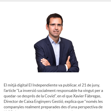
S
o
c
i
a
l
El mitjà digital El Independiente va publicar, el 21 de juny,
l’article “La inversió socialment responsable ha vingut per a
quedar-se després de la Covid”, en el que Xavier Fàbregas,
s
Director de Caixa Enginyers Gestió, explica que “només les
companyies realment preparades des d’una perspectiva de