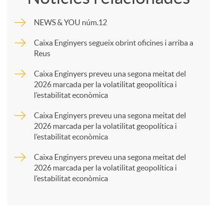
m
NEWS & YOU núm.12
p
Caixa Enginyers segueix obrint oficines i arriba a
Reus
a
Caixa Enginyers preveu una segona meitat del
2026 marcada per la volatilitat geopolítica i
l’estabilitat econòmica
r
Caixa Enginyers preveu una segona meitat del
2026 marcada per la volatilitat geopolítica i
t
l’estabilitat econòmica
Caixa Enginyers preveu una segona meitat del
i
2026 marcada per la volatilitat geopolítica i
l’estabilitat econòmica
r