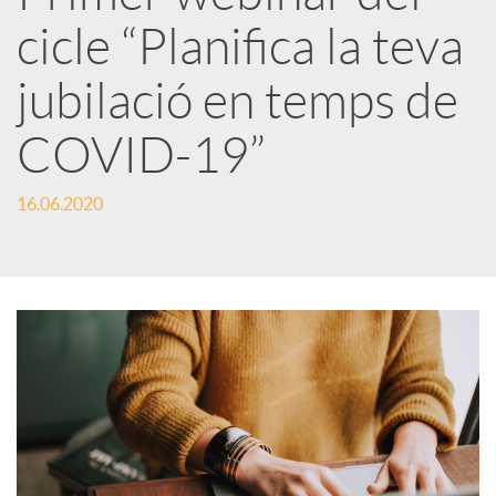
cicle “Planifica la teva
r
jubilació en temps de
x
COVID-19”
e
16.06.2020
s
S
o
c