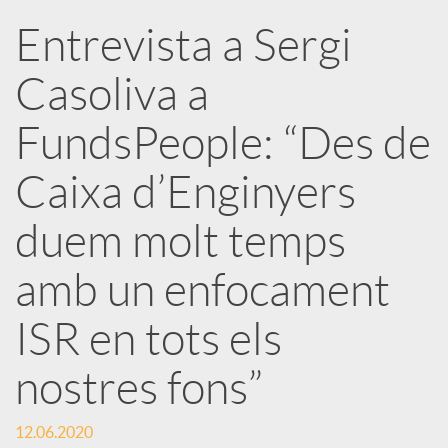
Entrevista a Sergi
r
Casoliva a
x
FundsPeople: “Des de
e
Caixa d’Enginyers
duem molt temps
s
amb un enfocament
S
ISR en tots els
o
nostres fons”
c
12.06.2020