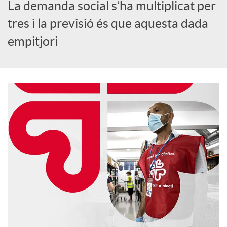
o
La demanda social s’ha multiplicat per
tres i la previsió és que aquesta dada
c
empitjori
i
a
l
s