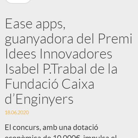
a
Ease apps,
r
guanyadora del Premi
x
Idees Innovadores
e
Isabel P.Trabal de la
Fundació Caixa
s
d’Enginyers
S
18.06.2020
o
El concurs, amb una dotació