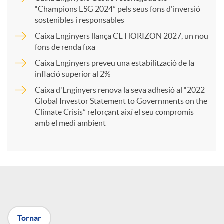
a
“Champions ESG 2024” pels seus fons d'inversió
sostenibles i responsables
Caixa Enginyers llança CE HORIZON 2027, un nou
r
fons de renda fixa
Caixa Enginyers preveu una estabilització de la
t
inflació superior al 2%
Caixa d'Enginyers renova la seva adhesió al “2022
i
Global Investor Statement to Governments on the
Climate Crisis” reforçant així el seu compromís
amb el medi ambient
r
a
X
Tornar