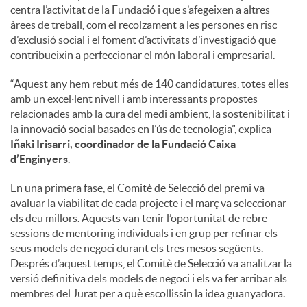
centra l’activitat de la Fundació i que s’afegeixen a altres
àrees de treball, com el recolzament a les persones en risc
d’exclusió social i el foment d’activitats d’investigació que
contribueixin a perfeccionar el món laboral i empresarial.
“Aquest any hem rebut més de 140 candidatures, totes elles
amb un excel·lent nivell i amb interessants propostes
relacionades amb la cura del medi ambient, la sostenibilitat i
la innovació social basades en l’ús de tecnologia”, explica
Iñaki Irisarri, coordinador de la Fundació Caixa
d’Enginyers
.
En una primera fase, el Comitè de Selecció del premi va
avaluar la viabilitat de cada projecte i el març va seleccionar
els deu millors. Aquests van tenir l’oportunitat de rebre
sessions de mentoring individuals i en grup per refinar els
seus models de negoci durant els tres mesos següents.
Després d’aquest temps, el Comitè de Selecció va analitzar la
versió definitiva dels models de negoci i els va fer arribar als
membres del Jurat per a què escollissin la idea guanyadora.