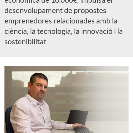
econòmica de 10.000€, impulsa el
c
desenvolupament de propostes
emprenedores relacionades amb la
i
ciència, la tecnologia, la innovació i la
sostenibilitat
a
l
s