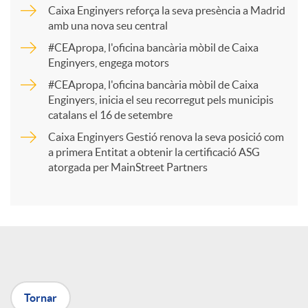
p
Caixa Enginyers reforça la seva presència a Madrid
amb una nova seu central
a
#CEApropa, l'oficina bancària mòbil de Caixa
Enginyers, engega motors
r
#CEApropa, l'oficina bancària mòbil de Caixa
Enginyers, inicia el seu recorregut pels municipis
catalans el 16 de setembre
t
Caixa Enginyers Gestió renova la seva posició com
a primera Entitat a obtenir la certificació ASG
i
atorgada per MainStreet Partners
r
a
Tornar