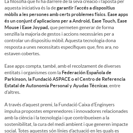
La filosofia que hi ha darrere de la seva creació i l’aposta per
aquesta iniciativa és la de
garantir l’accés a dispositius
mòbils a les persones amb certs problemes físics. Ease apps
és un conjunt d’aplicacions per a Android, Ease Touch, Ease
Mouse i Ease Joypad,
que permeten generar de forma
senzilla la majoria de gestos i accions necessàries per a
controlar un dispositiu mòbil. Aquesta tecnologia dona
resposta a unes necessitats específiques que, fins ara, no
estaven cobertes.
Ease apps compta, també, amb el recolzament de diverses
entitats i organismes com la
Federación Española de
Parkinson, la Fundació ASPACE o el Centro de Referencia
Estatal de Autonomía Personal y Ayudas Técnicas
, entre
d’altres.
A través d’aquest premi, la Fundació Caixa d’Enginyers
impulsa propostes emprenedores i innovadores relacionades
amb la ciència i la tecnologia i que contribueixen a la
sostenibilitat, la cura del medi ambient i que generen impacte
social. Totes aquestes són línies d’actuació en les quals es