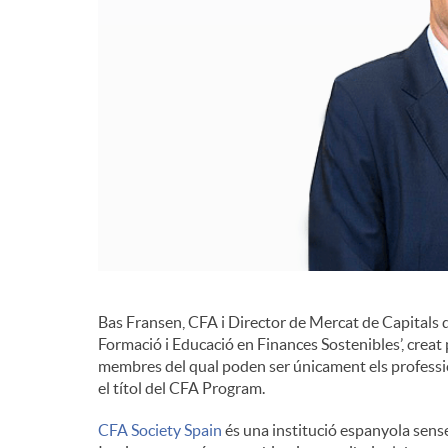
d
e
c
o
n
Bas Fransen, CFA i Director de Mercat de Capitals 
Formació i Educació en Finances Sostenibles’, creat 
t
membres del qual poden ser únicament els professio
el títol del CFA Program.
i
CFA Society Spain
és una institució espanyola sense