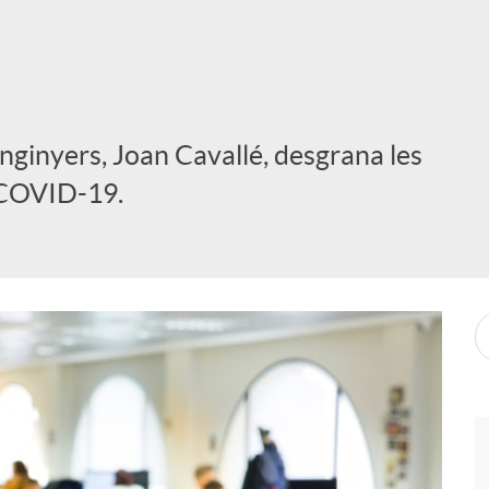
nginyers, Joan Cavallé, desgrana les
a COVID-19.
i
l