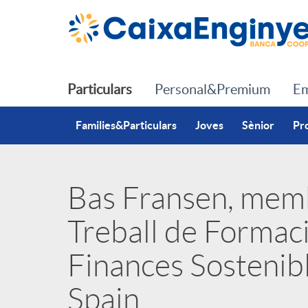
Salta al contingut principal
Particulars
Personal&Premium
Em
Families&Particulars
Joves
Sènior
Pr
Bas Fransen, mem
P
Treball de Formaci
u
Finances Sostenib
b
Spain