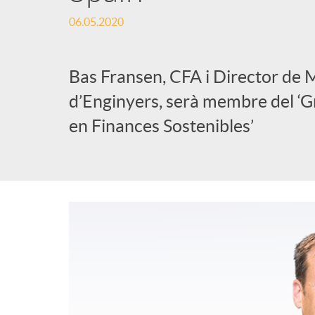
06.05.2020
l
i
Bas Fransen, CFA i Director de 
d’Enginyers, serà membre del ‘G
c
en Finances Sostenibles’
a
d
o
r