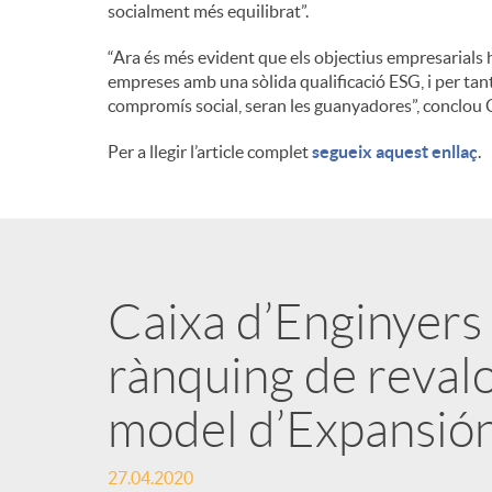
socialment més equilibrat”.
“Ara és més evident que els objectius empresarials h
empreses amb una sòlida qualificació ESG, i per tant
compromís social, seran les guanyadores”, conclou C
Per a llegir l’article complet
segueix aquest enllaç
.
Caixa d’Enginyers e
rànquing de revalo
model d’Expansió
27.04.2020