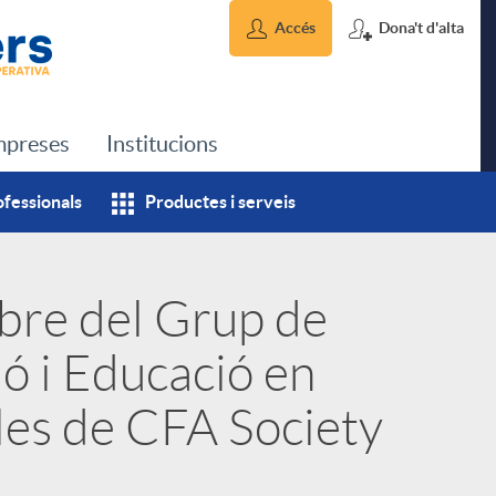
Accés
Dona't d'alta
preses
Institucions
ofessionals
Productes i serveis
bre del Grup de
ó i Educació en
les de CFA Society