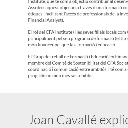
Institute, que té com a objectiu contribuir al desenv
Assoleix aquest objectiu a través d’una formació co
n
ètiques i facilitant l’accés de professionals de la i
Financial Analyst).
g
El rol del CFA Institute (i les seves filials locals c
principalment pel seu programa de formació (el títol
món financer pel que fa a formació i educació.
u
El ‘Grup de treball de Formació i Educació en Financ
membre del Comitè de Sostenibilitat del CFA Society
t
coordinació i comunicació entre ambdós, i té com a 
propiciïn un món més sostenible.
s
Joan Cavallé explic