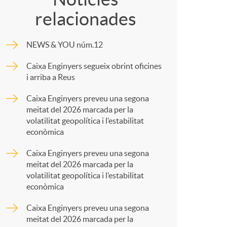
relacionades
m
NEWS & YOU núm.12
p
Caixa Enginyers segueix obrint oficines
i arriba a Reus
a
Caixa Enginyers preveu una segona
meitat del 2026 marcada per la
r
volatilitat geopolítica i l’estabilitat
econòmica
t
Caixa Enginyers preveu una segona
meitat del 2026 marcada per la
volatilitat geopolítica i l’estabilitat
econòmica
Caixa Enginyers preveu una segona
r
meitat del 2026 marcada per la