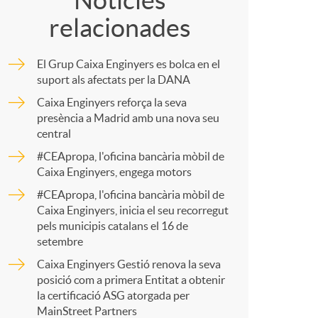
o
Notícies
relacionades
m
m
El Grup Caixa Enginyers es bolca en el
p
suport als afectats per la DANA
a
Caixa Enginyers reforça la seva
presència a Madrid amb una nova seu
a
central
#CEApropa, l'oficina bancària mòbil de
r
Caixa Enginyers, engega motors
#CEApropa, l'oficina bancària mòbil de
Caixa Enginyers, inicia el seu recorregut
t
pels municipis catalans el 16 de
setembre
Caixa Enginyers Gestió renova la seva
posició com a primera Entitat a obtenir
la certificació ASG atorgada per
r
MainStreet Partners