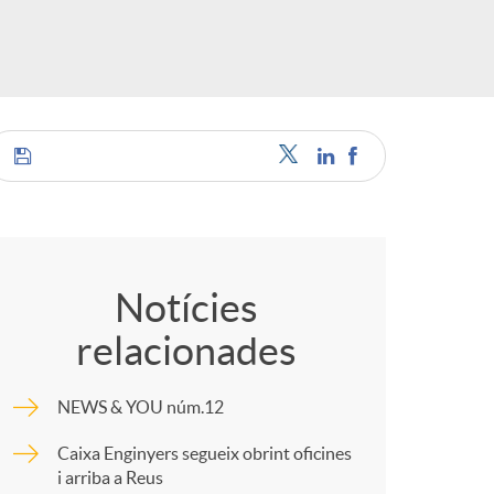
S
o
c
C
o
Notícies
a
relacionades
m
NEWS & YOU núm.12
p
Caixa Enginyers segueix obrint oficines
s
i arriba a Reus