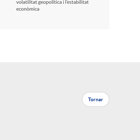
volatilitat geopolítica i l’estabilitat
econòmica
a
X
a
r
x
Tornar
e
s