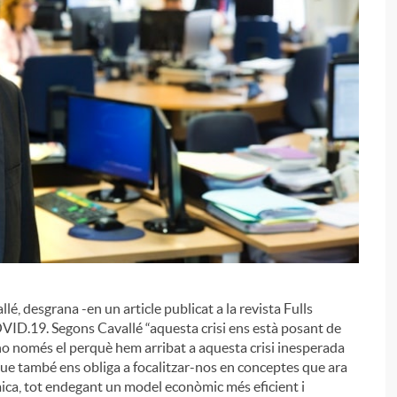
é, desgrana -en un article publicat a la revista Fulls
i
COVID.19. Segons Cavallé “aquesta crisi ens està posant de
no només el perquè hem arribat a aquesta crisi inesperada
e també ens obliga a focalitzar-nos en conceptes que ara
ica, tot endegant un model econòmic més eficient i