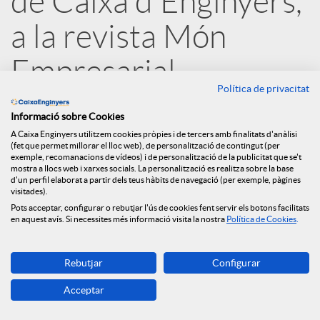
de Caixa d'Enginyers,
e
a la revista Món
Empresarial
s
Política de privacitat
31.10.2019
S
Informació sobre Cookies
A Caixa Enginyers utilitzem cookies pròpies i de tercers amb finalitats d'anàlisi
(fet que permet millorar el lloc web), de personalització de contingut (per
exemple, recomanacions de vídeos) i de personalització de la publicitat que se't
o
mostra a llocs web i xarxes socials. La personalització es realitza sobre la base
d'un perfil elaborat a partir dels teus hàbits de navegació (per exemple, pàgines
visitades).
c
Pots acceptar, configurar o rebutjar l'ús de cookies fent servir els botons facilitats
en aquest avís. Si necessites més informació visita la nostra
Política de Cookies
.
i
Rebutjar
Configurar
Acceptar
a