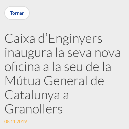
X
Tornar
a
Caixa d’Enginyers
r
inaugura la seva nova
x
oficina a la seu de la
e
Mútua General de
Catalunya a
s
Granollers
S
08.11.2019