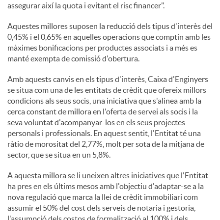
assegurar així la quota i evitant el risc financer".
Aquestes millores suposen la reducció dels tipus d'interès del
0,45% i el 0,65% en aquelles operacions que comptin amb les
màximes bonificacions per productes associats i a més es
manté exempta de comissió d'obertura.
Amb aquests canvis en els tipus d'interès, Caixa d'Enginyers
se situa com una de les entitats de crèdit que ofereix millors
condicions als seus socis, una iniciativa que s'alinea amb la
cerca constant de millora en l'oferta de servei als socis i la
seva voluntat d'acompanyar-los en els seus projectes
personals i professionals. En aquest sentit, l'Entitat té una
ràtio de morositat del 2,77%, molt per sota de la mitjana de
sector, que se situa en un 5,8%.
A aquesta millora se li uneixen altres iniciatives que l'Entitat
ha pres en els últims mesos amb l'objectiu d'adaptar-se a la
nova regulació que marca la llei de crèdit immobiliari com
assumir el 50% del cost dels serveis de notaria i gestoria,
l'assumpció dels costos de formalització al 100% i dels