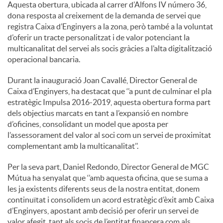
Aquesta obertura, ubicada al carrer d’Alfons IV número 36,
dona resposta al creixement de la demanda de servei que
registra Caixa d’Enginyers a la zona, però també a la voluntat
d’oferir un tracte personalitzat i de valor potenciant la
multicanalitat del servei als socis gràcies a l’alta digitalització
operacional bancaria.
Durant la inauguració Joan Cavallé, Director General de
Caixa d’Enginyers, ha destacat que ‘’a punt de culminar el pla
estratègic Impulsa 2016-2019, aquesta obertura forma part
dels objectius marcats en tant a l’expansió en nombre
d’oficines, consolidant un model que aposta per
l’assessorament del valor al soci com un servei de proximitat
complementant amb la multicanalitat’’.
Per la seva part, Daniel Redondo, Director General de MGC
Mútua ha senyalat que ‘’amb aquesta oficina, que se suma a
les ja existents diferents seus de la nostra entitat, donem
continuïtat i consolidem un acord estratègic d’èxit amb Caixa
d’Enginyers, apostant amb decisió per oferir un servei de
valor afegit, tant als socis de l’entitat financera com als