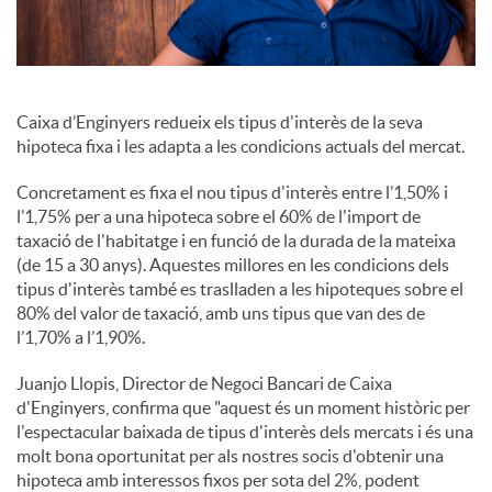
Caixa d’Enginyers redueix els tipus d'interès de la seva
hipoteca fixa i les adapta a les condicions actuals del mercat.
Concretament es fixa el nou tipus d'interès entre l’1,50% i
l’1,75% per a una hipoteca sobre el 60% de l'import de
taxació de l'habitatge i en funció de la durada de la mateixa
(de 15 a 30 anys). Aquestes millores en les condicions dels
tipus d'interès també es traslladen a les hipoteques sobre el
80% del valor de taxació, amb uns tipus que van des de
l’1,70% a l’1,90%.
Juanjo Llopis, Director de Negoci Bancari de Caixa
d'Enginyers, confirma que "aquest és un moment històric per
l'espectacular baixada de tipus d'interès dels mercats i és una
molt bona oportunitat per als nostres socis d'obtenir una
hipoteca amb interessos fixos per sota del 2%, podent