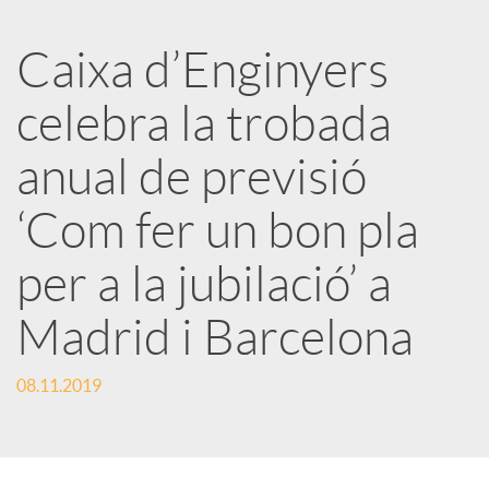
a
Caixa d’Enginyers
r
celebra la trobada
x
anual de previsió
e
‘Com fer un bon pla
per a la jubilació’ a
s
Madrid i Barcelona
S
08.11.2019
o