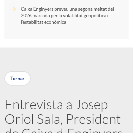
Caixa Enginyers preveu una segona meitat del
i
2026 marcada per la volatilitat geopolítica i
l’estabilitat econòmica
r
a
X
Tornar
a
Entrevista a Josep
r
Oriol Sala, President
x