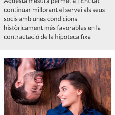
Aquesta mesura permet a l'Entitat
S
continuar millorant el servei als seus
socis amb unes condicions
o
històricament més favorables en la
contractació de la hipoteca fixa
c
i
a
l
s