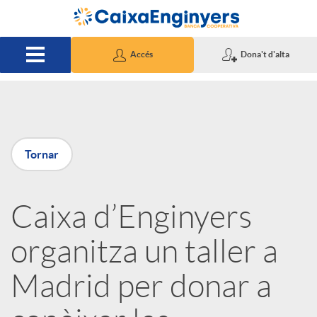
Salta al contingut principal
Accés
Dona't d'alta
P
Tornar
u
Caixa d’Enginyers
b
organitza un taller a
l
Madrid per donar a
i