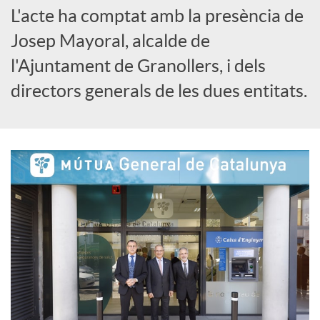
o
L'acte ha comptat amb la presència de
Josep Mayoral, alcalde de
c
l'Ajuntament de Granollers, i dels
directors generals de les dues entitats.
i
a
l
s