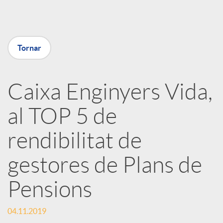
a
X
Tornar
a
Caixa Enginyers Vida,
r
al TOP 5 de
x
rendibilitat de
e
gestores de Plans de
Pensions
s
04.11.2019