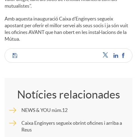
mutualistes’’.
Amb aquesta inauguració Caixa d’Enginyers segueix
apostant per oferir el millor servei als seus socis i ja són vuit
les oficines AVANT que han obert en les instal·lacions de la
Mútua.
C
o
Notícies relacionades
m
NEWS & YOU núm.12
p
Caixa Enginyers segueix obrint oficines i arriba a
Reus