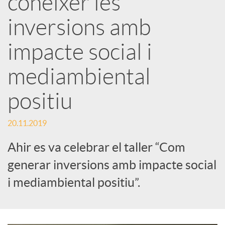
conèixer les
inversions amb
c
impacte social i
a
mediambiental
d
positiu
o
20.11.2019
Ahir es va celebrar el taller “Com
r
generar inversions amb impacte social
i mediambiental positiu”.
d
e