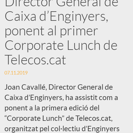
Director General de
x
Caixa d’Enginyers,
e
ponent al primer
Corporate Lunch de
s
Telecos.cat
S
07.11.2019
o
Joan Cavallé, Director General de
Caixa d’Enginyers, ha assistit com a
c
ponent a la primera edició del
“Corporate Lunch” de Telecos.cat,
i
organitzat pel col·lectiu d’Enginyers