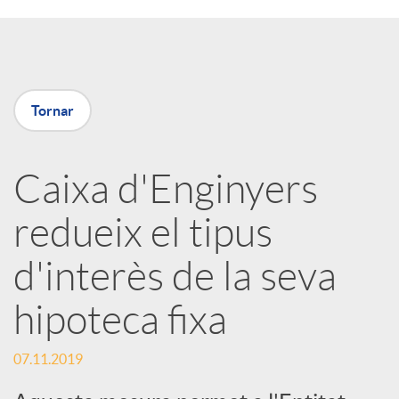
a
X
Tornar
a
Caixa d'Enginyers
r
redueix el tipus
x
d'interès de la seva
e
hipoteca fixa
07.11.2019
s