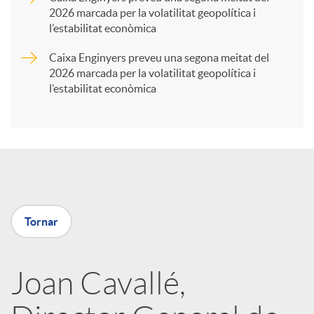
2026 marcada per la volatilitat geopolítica i
t
l’estabilitat econòmica
Caixa Enginyers preveu una segona meitat del
i
2026 marcada per la volatilitat geopolítica i
l’estabilitat econòmica
r
a
X
Tornar
a
Joan Cavallé,
r