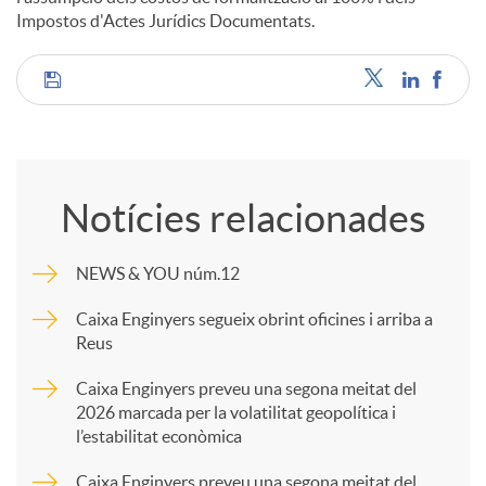
Impostos d'Actes Jurídics Documentats.
C
o
Notícies relacionades
m
NEWS & YOU núm.12
p
Caixa Enginyers segueix obrint oficines i arriba a
Reus
a
Caixa Enginyers preveu una segona meitat del
2026 marcada per la volatilitat geopolítica i
l’estabilitat econòmica
r
Caixa Enginyers preveu una segona meitat del