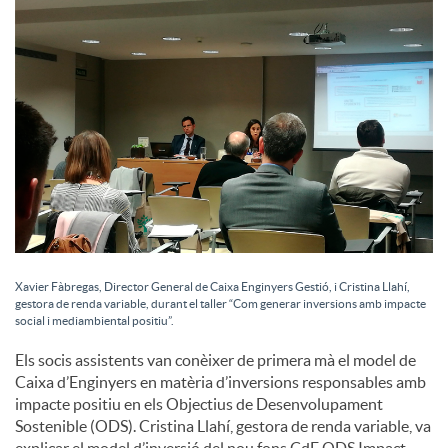
c
o
n
t
Xavier Fàbregas, Director General de Caixa Enginyers Gestió, i Cristina Llahí,
i
gestora de renda variable, durant el taller “Com generar inversions amb impacte
social i mediambiental positiu”.
Els socis assistents van conèixer de primera mà el model de
n
Caixa d’Enginyers en matèria d’inversions responsables amb
impacte positiu en els Objectius de Desenvolupament
Sostenible (ODS). Cristina Llahí, gestora de renda variable, va
g
explicar el model d’inversió del nou fons CdE ODS Impact