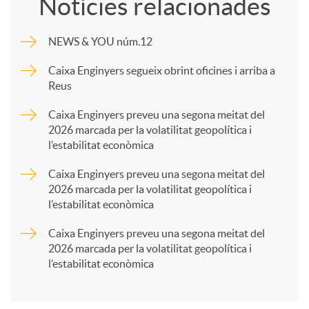
Notícies relacionades
m
NEWS & YOU núm.12
p
Caixa Enginyers segueix obrint oficines i arriba a
Reus
a
Caixa Enginyers preveu una segona meitat del
2026 marcada per la volatilitat geopolítica i
l’estabilitat econòmica
r
Caixa Enginyers preveu una segona meitat del
2026 marcada per la volatilitat geopolítica i
t
l’estabilitat econòmica
Caixa Enginyers preveu una segona meitat del
i
2026 marcada per la volatilitat geopolítica i
l’estabilitat econòmica
r