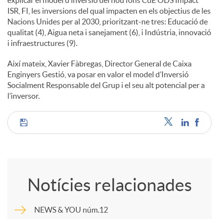
ISR, FI, les inversions del qual impacten en els objectius de les
u
Nacions Unides per al 2030, prioritzant-ne tres: Educació de
qualitat (4), Aigua neta i sanejament (6), i Indústria, innovació
i infraestructures (9).
t
Així mateix, Xavier Fàbregas, Director General de Caixa
Enginyers Gestió, va posar en valor el model d’Inversió
s
Socialment Responsable del Grup i el seu alt potencial per a
l’inversor.
C
o
Notícies relacionades
m
NEWS & YOU núm.12