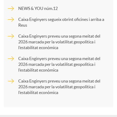
m
NEWS & YOU núm.12
p
Caixa Enginyers segueix obrint oficines i arriba a
Reus
a
Caixa Enginyers preveu una segona meitat del
2026 marcada per la volatilitat geopolítica i
l’estabilitat econòmica
r
Caixa Enginyers preveu una segona meitat del
2026 marcada per la volatilitat geopolítica i
t
l’estabilitat econòmica
Caixa Enginyers preveu una segona meitat del
i
2026 marcada per la volatilitat geopolítica i
l’estabilitat econòmica
r