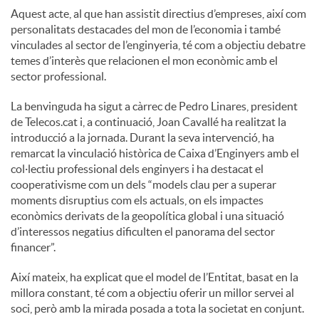
Aquest acte, al que han assistit directius d’empreses, així com
personalitats destacades del mon de l’economia i també
vinculades al sector de l’enginyeria, té com a objectiu debatre
temes d’interès que relacionen el mon econòmic amb el
sector professional.
La benvinguda ha sigut a càrrec de Pedro Linares, president
de Telecos.cat i, a continuació, Joan Cavallé ha realitzat la
introducció a la jornada. Durant la seva intervenció, ha
remarcat la vinculació històrica de Caixa d’Enginyers amb el
col·lectiu professional dels enginyers i ha destacat el
cooperativisme com un dels “models clau per a superar
moments disruptius com els actuals, on els impactes
econòmics derivats de la geopolítica global i una situació
d’interessos negatius dificulten el panorama del sector
financer”.
Així mateix, ha explicat que el model de l’Entitat, basat en la
millora constant, té com a objectiu oferir un millor servei al
soci, però amb la mirada posada a tota la societat en conjunt.