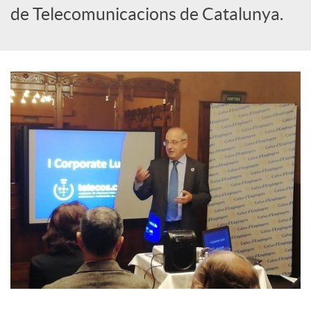
de Telecomunicacions de Catalunya.
a
l
s