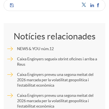
C
o
Notícies relacionades
m
NEWS & YOU núm.12
p
Caixa Enginyers segueix obrint oficines i arriba a
Reus
a
Caixa Enginyers preveu una segona meitat del
2026 marcada per la volatilitat geopolítica i
l’estabilitat econòmica
r
Caixa Enginyers preveu una segona meitat del
2026 marcada per la volatilitat geopolítica i
t
l’estabilitat econòmica