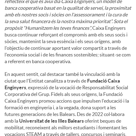
reflecteix el que és avui dia Caixa Enginyers, un model de
banca cooperativa basat en la qualitat de servei, la proximitat
amb els nostres socis i sòcies on l'assessorament i la cura de
la seva salut financera és la nostra màxima prioritat”. Sota el
propòsit “Humanitzem les teves finances”,
Caixa Enginyers
busca continuar reforçant el compromís amb els seus socis i
sòcies, mantenint la seva essència i els seus orígens, amb
l'objectiu de continuar aportant valor compartit a través de
l'economia social i de les finances sostenibles; situant-se com
a referent en banca cooperativa.
En aquest sentit, cal destacar també la vinculació amb la
ciutat que l'Entitat canalitza a través de
Fundació Caixa
Enginyers
, expressió de la vocació de Responsabilitat Social
Corporativa del Grup. Fidels als seus orígens, la Fundació
Caixa Enginyers promou accions que impulsen l'educació i la
formació en enginyeria i, a la vegada, dona suport a les
futures generacions de les Balears. Des de 2022 col·labora
amb la
Universitat de les Illes Balears
oferint beques de
mobilitat, reconeixent als millors estudiants i fomentant les
vocacions STEAM a través de tallers, concursos i seminaris,