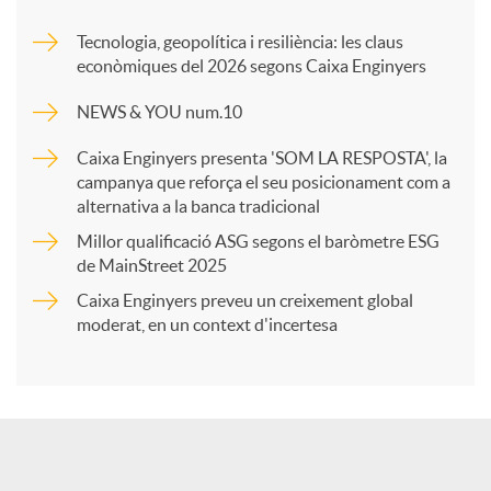
m
Tecnologia, geopolítica i resiliència: les claus
econòmiques del 2026 segons Caixa Enginyers
p
NEWS & YOU num.10
a
Caixa Enginyers presenta 'SOM LA RESPOSTA', la
campanya que reforça el seu posicionament com a
alternativa a la banca tradicional
r
Millor qualificació ASG segons el baròmetre ESG
de MainStreet 2025
t
Caixa Enginyers preveu un creixement global
moderat, en un context d'incertesa
i
r