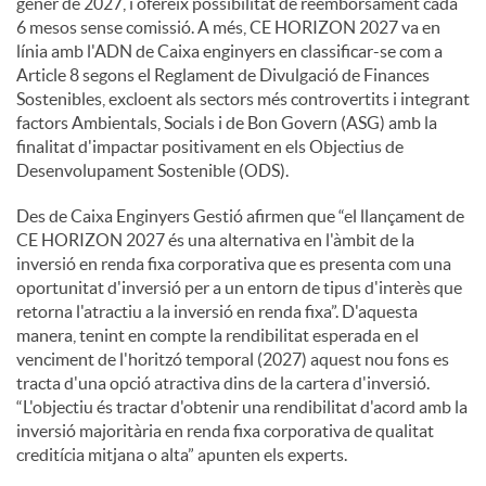
gener de 2027, i ofereix possibilitat de reemborsament cada
6 mesos sense comissió. A més, CE HORIZON 2027 va en
línia amb l'ADN de Caixa enginyers en classificar-se com a
Article 8 segons el Reglament de Divulgació de Finances
Sostenibles, excloent als sectors més controvertits i integrant
factors Ambientals, Socials i de Bon Govern (ASG) amb la
finalitat d'impactar positivament en els Objectius de
Desenvolupament Sostenible (ODS).
Des de Caixa Enginyers Gestió afirmen que “el llançament de
CE HORIZON 2027 és una alternativa en l'àmbit de la
inversió en renda fixa corporativa que es presenta com una
oportunitat d'inversió per a un entorn de tipus d'interès que
retorna l'atractiu a la inversió en renda fixa”. D'aquesta
manera, tenint en compte la rendibilitat esperada en el
venciment de l'horitzó temporal (2027) aquest nou fons es
tracta d'una opció atractiva dins de la cartera d'inversió.
“L'objectiu és tractar d'obtenir una rendibilitat d'acord amb la
inversió majoritària en renda fixa corporativa de qualitat
creditícia mitjana o alta” apunten els experts.