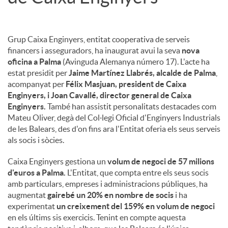
Grup Caixa Enginyers, entitat cooperativa de serveis
financers i asseguradors, ha inaugurat avui la seva
nova
oficina a Palma
(Avinguda Alemanya número 17). L'acte ha
estat presidit per
Jaime Martínez Llabrés, alcalde de Palma
,
acompanyat per
Félix Masjuan, president de Caixa
Enginyers, i Joan Cavallé, director general de Caixa
Enginyers.
També han assistit personalitats destacades com
Mateu Oliver, degà del Col·legi Oficial d'Enginyers Industrials
de les Balears, des d'on fins ara l'Entitat oferia els seus serveis
als socis i sòcies.
Caixa Enginyers gestiona un
volum de negoci de 57 milions
d'euros a Palma.
L'Entitat, que compta entre els seus socis
amb particulars, empreses i administracions públiques, ha
augmentat
gairebé un 20% en nombre de socis
i ha
experimentat
un creixement del 159% en volum de negoci
en els últims sis exercicis. Tenint en compte aquesta