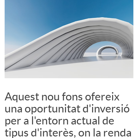
S
o
c
i
a
Aquest nou fons ofereix
una oportunitat d'inversió
l
per a l'entorn actual de
s
tipus d'interès, on la renda