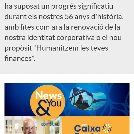
ha suposat un progrés significatiu
c
durant els nostres 56 anys d'història,
amb fites com ara la renovació de la
a
nostra identitat corporativa o el nou
propòsit “Humanitzem les teves
d
finances”.
o
r
d
e