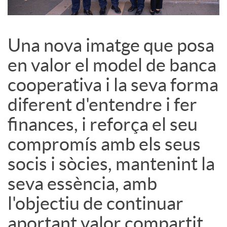
s
Una nova imatge que posa
S
en valor el model de banca
cooperativa i la seva forma
o
diferent d'entendre i fer
c
finances, i reforça el seu
compromís amb els seus
i
socis i sòcies, mantenint la
seva essència, amb
a
l'objectiu de continuar
l
aportant valor compartit.