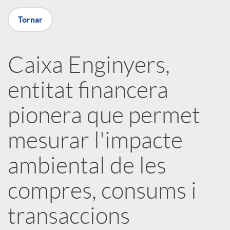
a
Tornar
X
Caixa Enginyers,
a
entitat financera
r
pionera que permet
x
mesurar l'impacte
ambiental de les
e
compres, consums i
s
transaccions