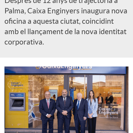
Després de 12 anys de trajectòria a
Palma, Caixa Enginyers inaugura nova
r
oficina a aquesta ciutat, coincidint
amb el llançament de la nova identitat
a
corporativa.
X
a
r
x
e