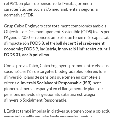
i el 95% en plans de pensions de l’Entitat, promou
característiques socials i/o mediambientals segons la
normativa SFDR.
Grup Caixa Enginyers està totalment compromès amb els
Objectius de Desenvolupament Sostenible (ODS) fixats per
l'Agenda 2030, en concret amb els que tenen més capacitat
d'impacte són
l'ODS 8, el treball decent i el creixement
econòmic; l'ODS 9, indústria, innovació i infraestructura; i
l'ODS 31, acció pel clima.
Com a prova d'això, Caixa Enginyers promou entre els seus
socis i sòcies l'ús de targetes biodegradables i ofereix fons
d'inversió i plans de pensions que tenen en compte els
criteris
d'Inversió Socialment Responsable (ISR),
sent
pionera al mercat espanyol en el llançament de plans de
pensions individuals gestionats sota una estratègia
d'Inversió Socialment Responsable.
L'Entitat també impulsa iniciatives que tenen com a objectiu
contribuir a millorar l'eficiència energètica i reduir