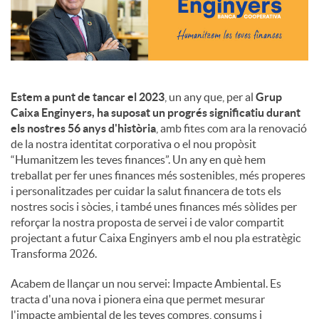
c
o
Estem a punt de tancar el 2023
, un any que, per al
Grup
Caixa Enginyers, ha suposat un progrés significatiu durant
n
els nostres 56 anys d'història
, amb fites com ara la renovació
de la nostra identitat corporativa o el nou propòsit
“Humanitzem les teves finances”. Un any en què hem
t
treballat per fer unes finances més sostenibles, més properes
i personalitzades per cuidar la salut financera de tots els
nostres socis i sòcies, i també unes finances més sòlides per
i
reforçar la nostra proposta de servei i de valor compartit
projectant a futur Caixa Enginyers amb el nou pla estratègic
Transforma 2026.
n
Acabem de llançar un nou servei: Impacte Ambiental. Es
tracta d'una nova i pionera eina que permet mesurar
g
l'impacte ambiental de les teves compres, consums i