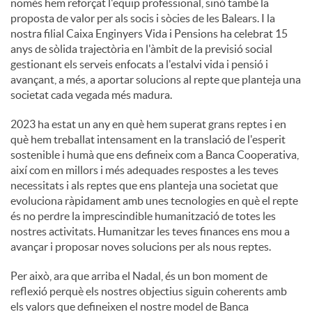
només hem reforçat l'equip professional, sinó també la
proposta de valor per als socis i sòcies de les Balears. I la
nostra filial Caixa Enginyers Vida i Pensions ha celebrat 15
anys de sòlida trajectòria en l'àmbit de la previsió social
gestionant els serveis enfocats a l'estalvi vida i pensió i
avançant, a més, a aportar solucions al repte que planteja una
societat cada vegada més madura.
2023 ha estat un any en què hem superat grans reptes i en
què hem treballat intensament en la translació de l'esperit
sostenible i humà que ens defineix com a Banca Cooperativa,
així com en millors i més adequades respostes a les teves
necessitats i als reptes que ens planteja una societat que
evoluciona ràpidament amb unes tecnologies en què el repte
és no perdre la imprescindible humanització de totes les
nostres activitats. Humanitzar les teves finances ens mou a
avançar i proposar noves solucions per als nous reptes.
Per això, ara que arriba el Nadal, és un bon moment de
reflexió perquè els nostres objectius siguin coherents amb
els valors que defineixen el nostre model de Banca