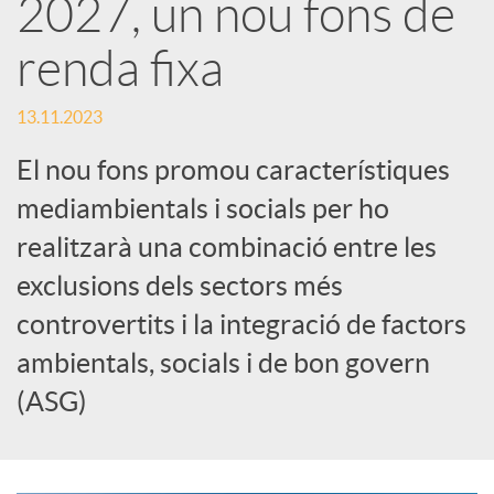
2027, un nou fons de
a
renda fixa
X
13.11.2023
El nou fons promou característiques
a
mediambientals i socials per ho
r
realitzarà una combinació entre les
exclusions dels sectors més
x
controvertits i la integració de factors
ambientals, socials i de bon govern
e
(ASG)
s