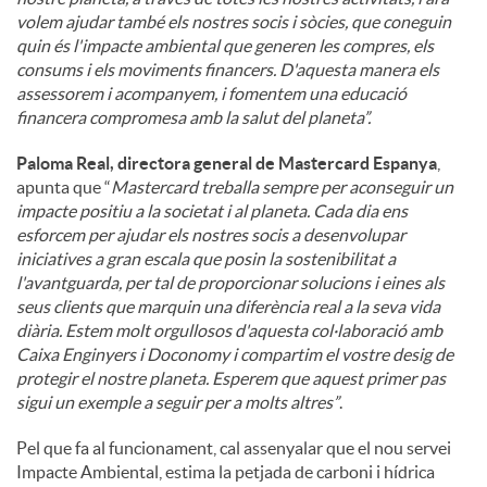
volem ajudar també els nostres socis i sòcies, que coneguin
quin és l'impacte ambiental que generen les compres, els
consums i els moviments financers. D'aquesta manera els
assessorem i acompanyem, i fomentem una educació
financera compromesa amb la salut del planeta”.
Paloma Real, directora general de Mastercard Espanya
,
apunta que “
Mastercard treballa sempre per aconseguir un
impacte positiu a la societat i al planeta. Cada dia ens
esforcem per ajudar els nostres socis a desenvolupar
iniciatives a gran escala que posin la sostenibilitat a
l'avantguarda, per tal de proporcionar solucions i eines als
seus clients que marquin una diferència real a la seva vida
diària. Estem molt orgullosos d'aquesta col·laboració amb
Caixa Enginyers i Doconomy i compartim el vostre desig de
protegir el nostre planeta. Esperem que aquest primer pas
sigui un exemple a seguir per a molts altres”
.
Pel que fa al funcionament, cal assenyalar que el nou servei
Impacte Ambiental, estima la petjada de carboni i hídrica