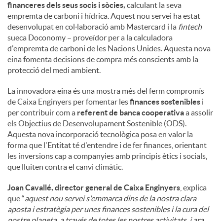
financeres dels seus socis i sòcies,
calculant la seva
empremta de carboni i hídrica. Aquest nou servei ha estat
desenvolupat en col·laboració amb Mastercard i la
fintech
sueca Doconomy – proveïdor per a la calculadora
d'empremta de carboni de les Nacions Unides. Aquesta nova
eina fomenta decisions de compra més conscients amb la
protecció del medi ambient.
La innovadora eina és una mostra més del ferm compromís
de Caixa Enginyers per fomentar les
finances sostenibles
i
per contribuir com a
referent de banca cooperativa
a assolir
els Objectius de Desenvolupament Sostenible (ODS).
Aquesta nova incorporació tecnològica posa en valor la
forma que l'Entitat té d'entendre i de fer finances, orientant
les inversions cap a companyies amb principis ètics i socials,
que lluiten contra el canvi climàtic.
Joan Cavallé, director general de Caixa Enginyers
, explica
que “
aquest nou servei s'emmarca dins de la nostra clara
aposta i estratègia per unes finances sostenibles i la cura del
nostre planeta, a través de totes les nostres activitats, i ara