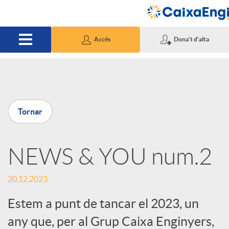
Salta al contingut principal
Accés
Dona't d'alta
P
Tornar
u
NEWS & YOU num.2
b
20.12.2023
l
Estem a punt de tancar el 2023, un
i
any que, per al Grup Caixa Enginyers,