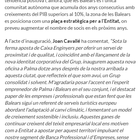
tendència positiva i, alhora, que les Balears és l'única
comunitat autònoma que acumula dos anys consecutius amb
creixements del PIB superiors al 10%, la zona de les Balears
es posiciona com una
plaça estratègica per a l'Entitat,
on
preveu augmentar el nombre de socis en els pròxims anys.
A l'acte d'inauguració,
Joan Cavallé
ha comentat,
“Sota la
ferma aposta de Caixa Enginyers per oferir un servei de
proximitat i de qualitat, i coincidint amb el llançament de la
nova identitat corporativa del Grup, inaugurem aquesta nova
oficina a Palma dotze anys després de la nostra arribada a
aquesta ciutat, que reflecteix el que som avui, un Grup
consolidat i solvent. M'agradaria posar l'accent en l'esperit
emprenedor de Palma i Balears en el seu conjunt, i el destacat
paper de les empreses i professionals que estan fent que les
Balears sigui un referent de serveis turístics europeu
abordant l'adaptació al canvi climàtic, i fomentant un model
de creixement sostenible i inclusiu. Aquestes ganes de
continuar creixent del teixit empresarial local ens motiven
com a Entitat a apostar per aquest territori impulsant el
nostre segment de Banca Professional i d'Empreses, sense