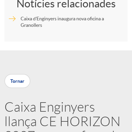
Notícies relacionades
m
Caixa d’Enginyers inaugura nova oficina a
Granollers
p
a
r
Tornar
t
i
Caixa Enginyers
llança CE HORIZON
r