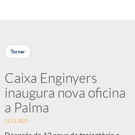
o
m
p
Tornar
a
Caixa Enginyers
inaugura nova oficina
r
a Palma
t
21.11.2023
i