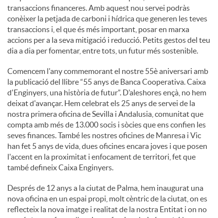
transaccions financeres. Amb aquest nou servei podràs
conèixer la petjada de carboni i hídrica que generen les teves
u
transaccions i, el que és més important, posar en marxa
accions per a la seva mitigació i reducció. Petits gestos del teu
dia a dia per fomentar, entre tots, un futur més sostenible.
t
Comencem l'any commemorant el nostre 55è aniversari amb
la publicació del llibre “55 anys de Banca Cooperativa. Caixa
s
d'Enginyers, una història de futur”. D’aleshores ençà, no hem
deixat d'avançar. Hem celebrat els 25 anys de servei de la
nostra primera oficina de Sevilla i Andalusia, comunitat que
compta amb més de 13.000 socis i sòcies que ens confien les
seves finances. També les nostres oficines de Manresa i Vic
han fet 5 anys de vida, dues oficines encara joves i que posen
l'accent en la proximitat i enfocament de territori, fet que
també defineix Caixa Enginyers.
Després de 12 anys a la ciutat de Palma, hem inaugurat una
nova oficina en un espai propi, molt cèntric de la ciutat, on es
reflecteix la nova imatge i realitat de la nostra Entitat i on no