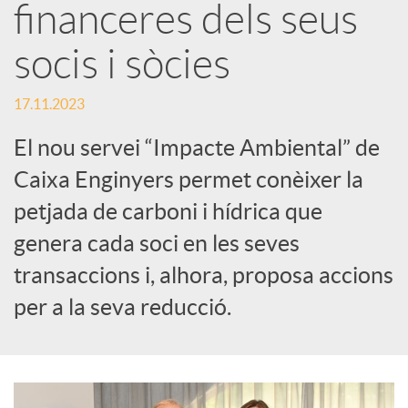
S
financeres dels seus
socis i sòcies
o
17.11.2023
c
El nou servei “Impacte Ambiental” de
i
Caixa Enginyers permet conèixer la
petjada de carboni i hídrica que
a
genera cada soci en les seves
transaccions i, alhora, proposa accions
l
per a la seva reducció.
s