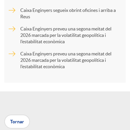
Caixa Enginyers segueix obrint oficines i arriba a
a
Reus
Caixa Enginyers preveu una segona meitat del
r
2026 marcada per la volatilitat geopolítica i
l’estabilitat econòmica
t
Caixa Enginyers preveu una segona meitat del
2026 marcada per la volatilitat geopolítica i
l’estabilitat econòmica
i
r
a
Tornar
X