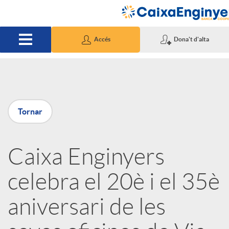
Salta al contingut principal
Accés
Dona't d'alta
P
Tornar
u
Caixa Enginyers
b
celebra el 20è i el 35è
l
aniversari de les
i