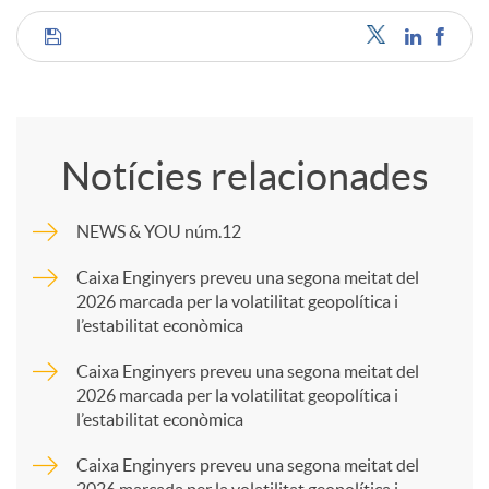
C
o
Notícies relacionades
m
NEWS & YOU núm.12
p
Caixa Enginyers preveu una segona meitat del
2026 marcada per la volatilitat geopolítica i
l’estabilitat econòmica
a
Caixa Enginyers preveu una segona meitat del
2026 marcada per la volatilitat geopolítica i
r
l’estabilitat econòmica
Caixa Enginyers preveu una segona meitat del
t