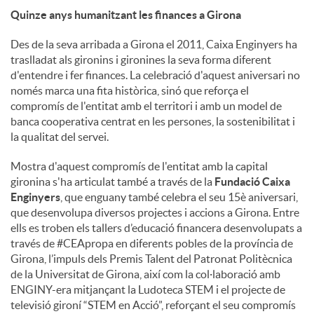
Quinze anys humanitzant les finances a Girona
Des de la seva arribada a Girona el 2011, Caixa Enginyers ha
traslladat als gironins i gironines la seva forma diferent
d'entendre i fer finances. La celebració d'aquest aniversari no
només marca una fita històrica, sinó que reforça el
compromís de l'entitat amb el territori i amb un model de
banca cooperativa centrat en les persones, la sostenibilitat i
la qualitat del servei.
Mostra d'aquest compromís de l'entitat amb la capital
gironina s'ha articulat també a través de la
Fundació Caixa
Enginyers
, que enguany també celebra el seu 15è aniversari,
que desenvolupa diversos projectes i accions a Girona. Entre
ells es troben els tallers d’educació financera desenvolupats a
través de #CEApropa en diferents pobles de la província de
Girona, l’impuls dels Premis Talent del Patronat Politècnica
de la Universitat de Girona, així com la col·laboració amb
ENGINY-era mitjançant la Ludoteca STEM i el projecte de
televisió gironí “STEM en Acció”, reforçant el seu compromís