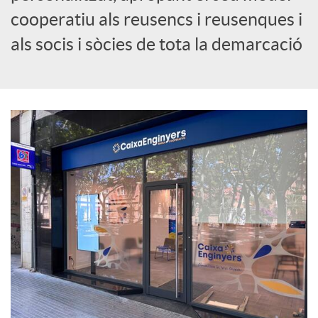
cooperatiu als reusencs i reusenques i
c
als socis i sòcies de tota la demarcació
i
a
l
s