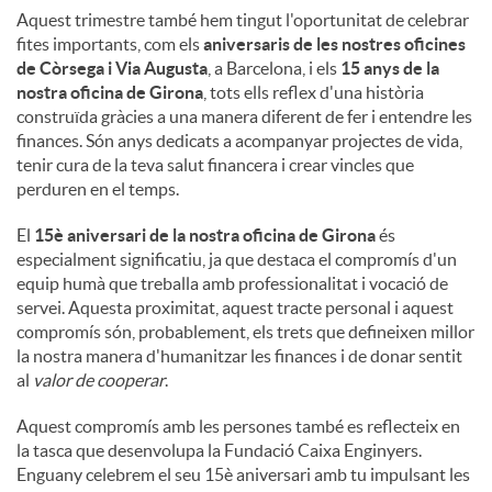
Aquest trimestre també hem tingut l'oportunitat de celebrar
fites importants, com els
aniversaris de les nostres oficines
de Còrsega i Via Augusta
, a Barcelona, ​​i els
15 anys de la
nostra oficina de Girona
, tots ells reflex d'una història
construïda gràcies a una manera diferent de fer i entendre les
finances. Són anys dedicats a acompanyar projectes de vida,
tenir cura de la teva salut financera i crear vincles que
perduren en el temps.
El
15è aniversari de la nostra oficina de Girona
és
especialment significatiu, ja que destaca el compromís d'un
equip humà que treballa amb professionalitat i vocació de
servei. Aquesta proximitat, aquest tracte personal i aquest
compromís són, probablement, els trets que defineixen millor
la nostra manera d'humanitzar les finances i de donar sentit
al
valor de cooperar
.
Aquest compromís amb les persones també es reflecteix en
la tasca que desenvolupa la Fundació Caixa Enginyers.
Enguany celebrem el seu 15è aniversari amb tu impulsant les