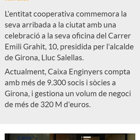
L'entitat cooperativa commemora la
e
seva arribada a la ciutat amb una
celebració a la seva oficina del Carrer
s
Emili Grahit, 10, presidida per l'alcalde
S
de Girona, Lluc Salellas.
Actualment, Caixa Enginyers compta
o
amb més de 9.300 socis i sòcies a
Girona, i gestiona un volum de negoci
c
de més de 320 M d'euros.
i
a