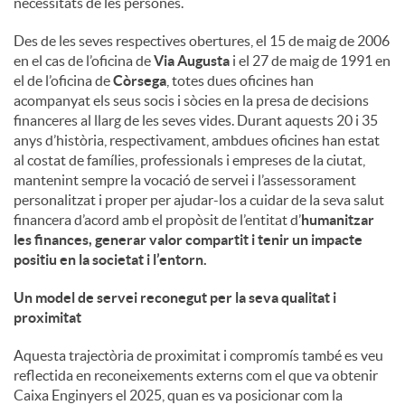
necessitats de les persones.
u
Des de les seves respectives obertures, el 15 de maig de 2006
en el cas de l’oficina de
Via Augusta
i el 27 de maig de 1991 en
el de l’oficina de
Còrsega
, totes dues oficines han
t
acompanyat els seus socis i sòcies en la presa de decisions
financeres al llarg de les seves vides. Durant aquests 20 i 35
anys d’història, respectivament, ambdues oficines han estat
s
al costat de famílies, professionals i empreses de la ciutat,
mantenint sempre la vocació de servei i l’assessorament
personalitzat i proper per ajudar-los a cuidar de la seva salut
financera d’acord amb el propòsit de l’entitat d’
humanitzar
les finances, generar valor compartit i tenir un impacte
positiu en la societat i l’entorn
.
Un model de servei reconegut per la seva qualitat i
proximitat
Aquesta trajectòria de proximitat i compromís també es veu
reflectida en reconeixements externs com el que va obtenir
Caixa Enginyers el 2025, quan es va posicionar com la