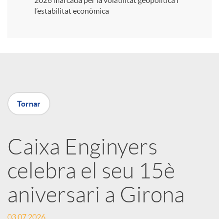
2026 marcada per la volatilitat geopolítica i
l’estabilitat econòmica
i
r
a
Tornar
X
Caixa Enginyers
a
celebra el seu 15è
r
aniversari a Girona
x
03.07.2026