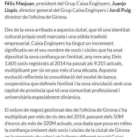
Félix Masjuan
, president del Grup Caixa Enginyers,
Juanjo
Llopis
, director general del Grup Caixa Enginyers i
Jordi Puig
,
director de l'oficina de Girona.
Des de la seva arribada a aquesta ciutat, que té una identitat
cultural pròpia molt marcada i una sòlida tradició
empresarial, Caixa Enginyers ha tingut un increment
significatiu en el seu nombre de socis i sòcies que ha anat
dipositat la seva confiança en l’entitat, any rere any. Dels
1.605 socis registrats al 2014 ha passat als 9.315 actuals,
multiplicant per sis en poc més d’una dècada. Aquesta
evolució reflecteix la consolidació del model de banca
cooperativa que defineix l’entitat i la seva vinculació amb una
capital de província que té una comunitat professional i
universitària especialment dinàmica.
El volum de negoci gestionat des de l'oficina de Girona s'ha
multiplicat per més de sis des del 2014, passant dels 50M
d’euros als més de 320M actuals, una dada que posa en relleu
la confiança creixent dels socis i sòcies de la ciutat de Girona
en la proposta de valor i en la forma diferent que té Caixa