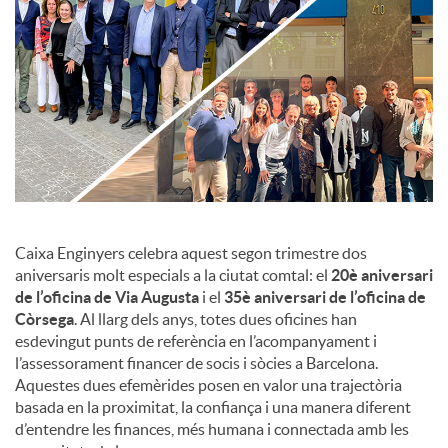
c
o
n
t
Caixa Enginyers celebra aquest segon trimestre dos
aniversaris molt especials a la ciutat comtal: el
20è aniversari
de l’oficina de Via Augusta
i el
35è aniversari de l’oficina de
i
Còrsega
. Al llarg dels anys, totes dues oficines han
esdevingut punts de referència en l’acompanyament i
n
l’assessorament financer de socis i sòcies a Barcelona.
Aquestes dues efemèrides posen en valor una trajectòria
basada en la proximitat, la confiança i una manera diferent
g
d’entendre les finances, més humana i connectada amb les