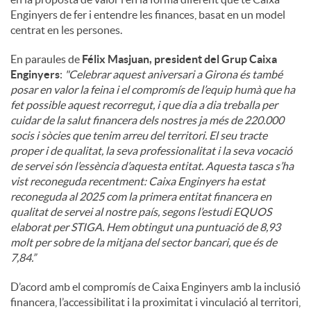
Enginyers de fer i entendre les finances, basat en un model
centrat en les persones.
En paraules de
Félix Masjuan, president del Grup Caixa
Enginyers
:
"
Celebrar aquest aniversari a Girona és també
posar en valor la feina i el compromís de l’equip humà que ha
fet possible aquest recorregut, i que dia a dia treballa per
cuidar de la salut financera dels nostres ja més de 220.000
socis i sòcies que tenim arreu del territori. El seu tracte
proper i de qualitat, la seva professionalitat i la seva vocació
de servei són l’essència d’aquesta entitat. Aquesta tasca s’ha
vist reconeguda recentment: Caixa Enginyers ha estat
reconeguda al 2025 com la primera entitat financera en
qualitat de servei al nostre país, segons l’estudi EQUOS
elaborat per STIGA. Hem obtingut una puntuació de 8,93
molt per sobre de la mitjana del sector bancari, que és de
7,84.”
D’acord amb el compromís de Caixa Enginyers amb la inclusió
financera, l’accessibilitat i la proximitat i vinculació al territori,