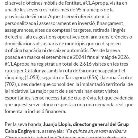
el servei d’oficines mòbils de l’entitat, #CEApropa, visita en
una de les seves tres rutes més de 95 municipis de la
província de Girona. Aquest servei ofereix atenció
personalitzada i assessorament en inversió, finançament,
assegurances, altes de comptes i targetes, retirada i ingrés
d’efectiu i altres gestions operatives com ara transferències o
domiciliacions als usuaris de municipis que no disposen
d’oficina bancària ni de caixer automàtic. Des de la seva
posada en marxa el setembre de 2024 i fins al maig de 2026,
#CEApropa ha registrat un total de 2.616 visites en les tres
rutes per Catalunya, amb la ruta de Girona encapçalant el
rànquing (1.058), seguida de Tarragona (856) i la zona Centre
(702), unes dades que consoliden la implantació territorial de
la iniciativa. La major part dels serveis han estat visites
espontànies, sense necessitat de cita prèvia, fet que evidencia
que aquest servei dona resposta a una una demanda real, que
fomenta la inclusió financera.
Per la seva banda,
Juanjo Llopis, director general del Grup
Caixa Enginyers,
assenyala
: "Fa quinze anys vam arribar a
Girona amb la voluntat d'integrar-nos i establir vincles de