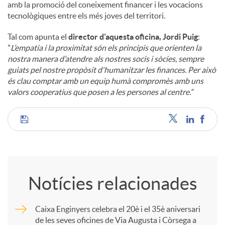
amb la promoció del coneixement financer i les vocacions
tecnològiques entre els més joves del territori.
Tal com apunta el
director d'aquesta oficina, Jordi Puig
:
"
L’empatia i la proximitat són els principis que orienten la
nostra manera d’atendre als nostres socis i sòcies, sempre
guiats pel nostre propòsit d'humanitzar les finances. Per això
és clau comptar amb un equip humà compromès amb uns
valors cooperatius que posen a les persones al centre.”
C
o
Notícies relacionades
m
Caixa Enginyers celebra el 20è i el 35è aniversari
de les seves oficines de Via Augusta i Còrsega a