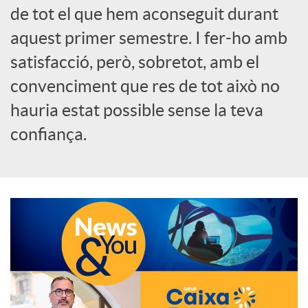
de tot el que hem aconseguit durant
o
aquest primer semestre. I fer-ho amb
c
satisfacció, però, sobretot, amb el
convenciment que res de tot això no
i
hauria estat possible sense la teva
confiança.
a
l
s