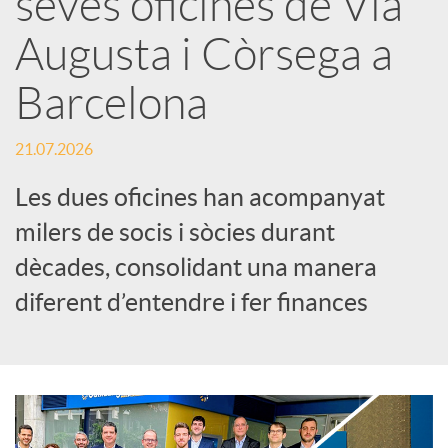
seves oficines de Via
Augusta i Còrsega a
c
Barcelona
a
21.07.2026
d
Les dues oficines han acompanyat
milers de socis i sòcies durant
o
dècades, consolidant una manera
diferent d’entendre i fer finances
r
d
e