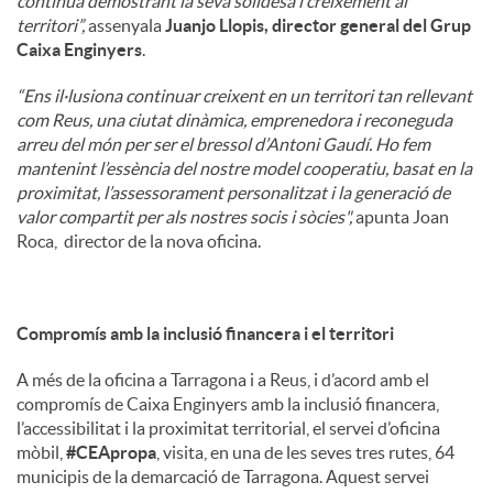
continua demostrant la seva solidesa i creixement al
territori”,
assenyala
Juanjo Llopis, director general del Grup
Caixa Enginyers
.
“Ens il·lusiona continuar creixent en un territori tan rellevant
com Reus, una ciutat dinàmica, emprenedora i reconeguda
arreu del món per ser el bressol d’Antoni Gaudí. Ho fem
mantenint l’essència del nostre model cooperatiu, basat en la
proximitat, l’assessorament personalitzat i la generació de
valor compartit per als nostres socis i sòcies",
apunta Joan
Roca, director de la nova oficina.
Compromís amb la inclusió financera i el territori
A més de la oficina a Tarragona i a Reus, i d’acord amb el
compromís de Caixa Enginyers amb la inclusió financera,
l’accessibilitat i la proximitat territorial, el servei d’oficina
mòbil,
#CEApropa
, visita, en una de les seves tres rutes, 64
municipis de la demarcació de Tarragona. Aquest servei