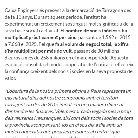
Caixa Enginyers és present a la demarcació de Tarragona des
de fa 11 anys. Durant aquest període, l’entitat ha
experimentat un creixement sostingut i molt significatiu de la
seva base social i activitat.
El nombre de socis i sòcies s'ha
multiplicat pràcticament per cinc
, passant de 1.562 el 2015
a 7.668 el 2025. Pel que fa
al volum de negoci total, la xifra
s'ha multiplicat per més de vuit
, passant de 30 milions
d'euros a més de 258 milions en el mateix període. Aquesta
evolució consolida el model cooperatiu de l'entitat i reflecteix
la confiança creixent dels socis i sòcies en la seva proposta de
valor.
"L’obertura de la nostra primera oficina a Reus representa un
pas natural dins del nostre compromís amb el territori
tarragoní, on des de 2015 impulsem una manera diferent
d’entendre les finances. Volem estar cada vegada més a prop
dels reusencs i reusenques, així com dels socis i sòcies de tota
la província, acompanyant-los en el seu dia a dia amb un
model cooperatiu que posa les persones al centre i que