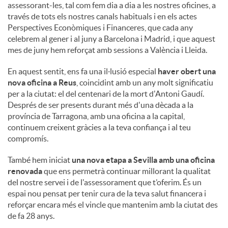
assessorant-les, tal com fem dia a dia a les nostres oficines, a
través de tots els nostres canals habituals i en els actes
Perspectives Econòmiques i Financeres, que cada any
celebrem al gener i al juny a Barcelona i Madrid, i que aquest
mes de juny hem reforçat amb sessions a València i Lleida.
En aquest sentit, ens fa una il·lusió especial
haver obert una
nova oficina a Reus
, coincidint amb un any molt significatiu
per a la ciutat: el del centenari de la mort d'Antoni Gaudí.
Després de ser presents durant més d'una dècada a la
província de Tarragona, amb una oficina a la capital,
continuem creixent gràcies a la teva confiança i al teu
compromís.
També hem iniciat
una nova etapa a Sevilla amb una oficina
renovada
que ens permetrà continuar millorant la qualitat
del nostre servei i de l'assessorament que t’oferim. És un
espai nou pensat per tenir cura de la teva salut financera i
reforçar encara més el vincle que mantenim amb la ciutat des
de fa 28 anys.