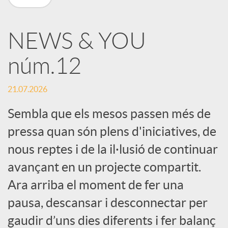
X
NEWS & YOU
a
núm.12
r
21.07.2026
x
Sembla que els mesos passen més de
pressa quan són plens d'iniciatives, de
e
nous reptes i de la il·lusió de continuar
avançant en un projecte compartit.
s
Ara arriba el moment de fer una
pausa, descansar i desconnectar per
S
gaudir d’uns dies diferents i fer balanç