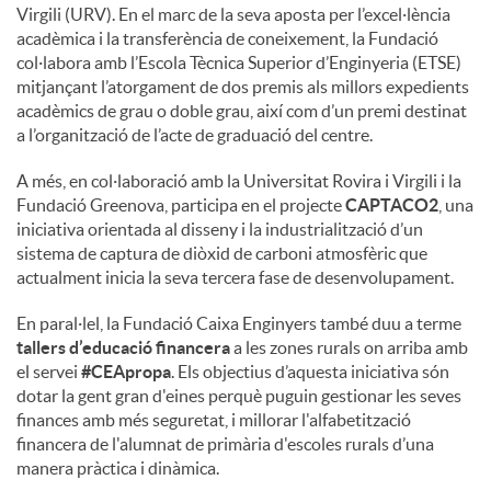
Virgili (URV). En el marc de la seva aposta per l’excel·lència
acadèmica i la transferència de coneixement, la Fundació
col·labora amb l’Escola Tècnica Superior d’Enginyeria (ETSE)
mitjançant l’atorgament de dos premis als millors expedients
acadèmics de grau o doble grau, així com d’un premi destinat
a l’organització de l’acte de graduació del centre.
A més, en col·laboració amb la Universitat Rovira i Virgili i la
Fundació Greenova, participa en el projecte
CAPTACO2
, una
iniciativa orientada al disseny i la industrialització d’un
sistema de captura de diòxid de carboni atmosfèric que
actualment inicia la seva tercera fase de desenvolupament.
En paral·lel, la Fundació Caixa Enginyers també duu a terme
tallers d’educació financera
a les zones rurals on arriba amb
el servei
#CEApropa
. Els objectius d’aquesta iniciativa són
dotar la gent gran d'eines perquè puguin gestionar les seves
finances amb més seguretat, i millorar l'alfabetització
financera de l'alumnat de primària d'escoles rurals d’una
manera pràctica i dinàmica.