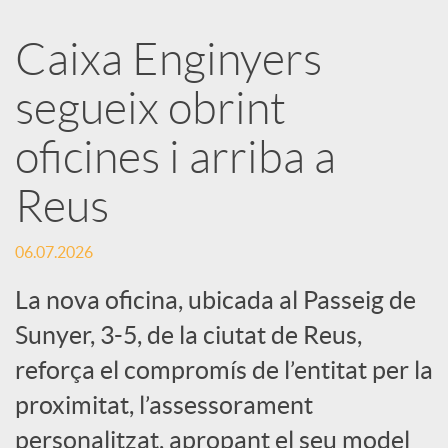
a
Caixa Enginyers
segueix obrint
r
oficines i arriba a
x
Reus
e
06.07.2026
s
La nova oficina, ubicada al Passeig de
Sunyer, 3-5, de la ciutat de Reus,
S
reforça el compromís de l’entitat per la
proximitat, l’assessorament
o
personalitzat, apropant el seu model