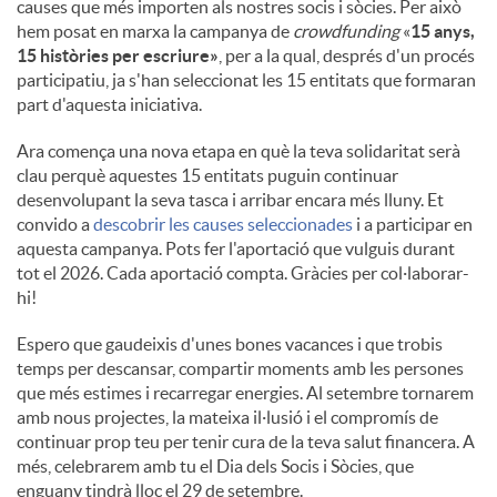
causes que més importen als nostres socis i sòcies. Per això
hem posat en marxa la campanya de
crowdfunding
«
15 anys,
15 històries per escriure»
, per a la qual, després d'un procés
participatiu, ja s'han seleccionat les 15 entitats que formaran
part d'aquesta iniciativa.
Ara comença una nova etapa en què la teva solidaritat serà
clau perquè aquestes 15 entitats puguin continuar
desenvolupant la seva tasca i arribar encara més lluny. Et
convido a
descobrir les causes seleccionades
i a participar en
aquesta campanya. Pots fer l'aportació que vulguis durant
tot el 2026. Cada aportació compta. Gràcies per col·laborar-
hi!
Espero que gaudeixis d'unes bones vacances i que trobis
temps per descansar, compartir moments amb les persones
que més estimes i recarregar energies. Al setembre tornarem
amb nous projectes, la mateixa il·lusió i el compromís de
continuar prop teu per tenir cura de la teva salut financera. A
més, celebrarem amb tu el Dia dels Socis i Sòcies, que
enguany tindrà lloc el 29 de setembre.