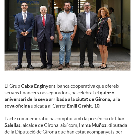
l
s
El Grup
Caixa Enginyers
, banca cooperativa que ofereix
serveis financers i asseguradors, ha celebrat el
quinzè
aniversari de la seva arribada a la ciutat de Girona, a la
seva oficina
ubicada al Carrer
Emili Grahit, 10.
L'acte commemoratiu ha comptat amb la presència de
Lluc
Salellas,
alcalde de Girona, així com,
Imma Muñoz
, diputada
de la Diputació de Girona que han estat acompanyats per