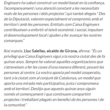
Enginyers ha sabut construir un model basat en la confiança,
l’acompanyament i una atenció constant a les necessitats
reals de les persones i dels projectes”,
qui també afegeix “
Des
de la Diputació, valorem especialment el compromís amb el
territori i amb les persones. Entitats com Caixa Enginyers
contribueixen a enfortir el teixit econòmic i social, impulsen
el desenvolupament local i ajuden a fer avançar les nostres
comarques.”
Així mateix,
Lluc Salellas, alcalde de Girona,
afirma:
“És un
privilegi que Caixa Enginyers sigui a la nostra ciutat des de fa
quinze anys. Sempre he valorat aquelles organitzacions que
s’atreveixen a fer les coses d’una manera diferent, posant les
persones al centre. La vostra aposta pel model cooperatiu,
tant a la ciutat com al conjunt de Catalunya, un model que
aporta una mirada més participativa, justa i compromesa
amb el territori. Desitjo que aquests quinze anys siguin
només el començament i que continuem compartint
projectes i treballant plegats en benefici de les persones i de
la comunitat.”