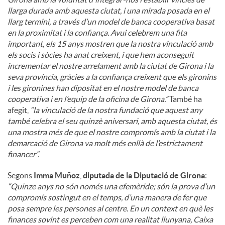
llarga durada amb aquesta ciutat, i una mirada posada en el
llarg termini, a través d’un model de banca cooperativa basat
en la proximitat i la confiança. Avui celebrem una fita
important, els 15 anys mostren que la nostra vinculació amb
els socis i sòcies ha anat creixent, i que hem aconseguit
incrementar el nostre arrelament amb la ciutat de Girona i la
seva província, gràcies a la confiança creixent que els gironins
i les gironines han dipositat en el nostre model de banca
cooperativa i en l’equip de la oficina de Girona.”
També ha
afegit,
“la vinculació de la nostra fundació que aquest any
també celebra el seu quinzè aniversari, amb aquesta ciutat, és
una mostra més de que el nostre compromís amb la ciutat i la
demarcació de Girona va molt més enllà de l’estrictament
financer”.
Segons
Imma Muñoz
,
diputada de la Diputació de Girona
:
“Quinze anys no són només una efemèride; són la prova d’un
compromís sostingut en el temps, d’una manera de fer que
posa sempre les persones al centre. En un context en què les
finances sovint es perceben com una realitat llunyana, Caixa