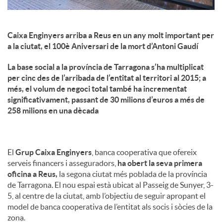
Caixa Enginyers arriba a Reus en un any molt important per
a la ciutat, el 100è Aniversari de la mort d’Antoni Gaudí
La base social a la província de Tarragona s’ha multiplicat
per cinc des de l’arribada de l’entitat al territori al 2015; a
més, el volum de negoci total també ha incrementat
significativament, passant de 30 milions d’euros a més de
258 milions en una dècada
El
Grup Caixa Enginyers
, banca cooperativa que ofereix
serveis financers i asseguradors,
ha obert la seva primera
oficina a Reus,
la segona ciutat més poblada de la província
de Tarragona. El nou espai està ubicat al Passeig de Sunyer, 3-
5, al centre de la ciutat, amb l’objectiu de seguir apropant el
model de banca cooperativa de l’entitat als socis i sòcies de la
zona.