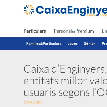
Salta al contingut principal
Particulars
Personal&Premium
Em
Families&Particulars
Joves
Sènior
Pr
Caixa d’Enginyers,
P
entitats millor val
u
usuaris segons l’
b
17.05.2021