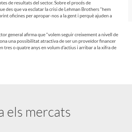
es de resultats del sector. Sobre el procés de
que des que va esclatar la crisi de Lehman Brothers “hem
brint oficines per apropar-nos a la gent i perquè ajuden a
ector general afirma que “volem seguir creixement a nivell de
ona una possibilitat atractiva de ser un proveïdor financer
en tres o quatre anys en volum d’actius i arribar a la xifra de
ta els mercats