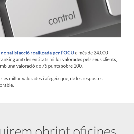
de satisfacció realitzada per l’OCU
a més de 24.000
i
ranking amb les entitats millor valorades pels seus clients,
amb una valoració de 75 punts sobre 100.
e les millor valorades i afegeix que, de les respostes
lorable.
uirem obrint oficines