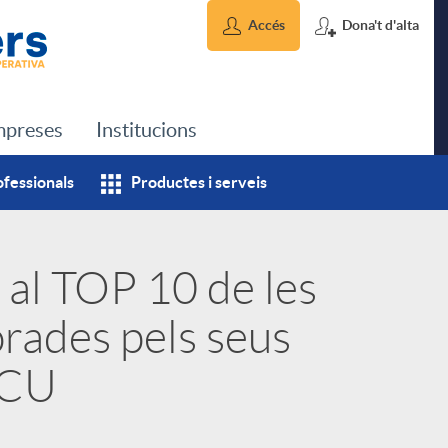
Accés
Dona't d'alta
preses
Institucions
ofessionals
Productes i serveis
 al TOP 10 de les
orades pels seus
OCU