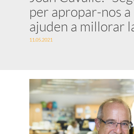
per apropar-nos a 
n
ajuden a millorar l
g
11.05.2021
u
t
s