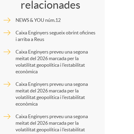
c
relacionades
m
NEWS & YOU núm.12
p
Caixa Enginyers segueix obrint oficines
a
i arriba a Reus
a
Caixa Enginyers preveu una segona
meitat del 2026 marcada per la
r
volatilitat geopolítica i l’estabilitat
econòmica
s
t
Caixa Enginyers preveu una segona
meitat del 2026 marcada per la
volatilitat geopolítica i l’estabilitat
econòmica
Caixa Enginyers preveu una segona
r
meitat del 2026 marcada per la
volatilitat geopolítica i l’estabilitat