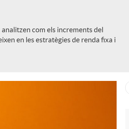
 analitzen com els increments del
ixen en les estratègies de renda fixa i
i
l