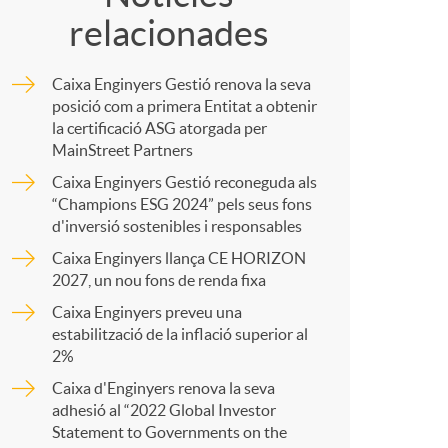
relacionades
m
Caixa Enginyers Gestió renova la seva
p
posició com a primera Entitat a obtenir
la certificació ASG atorgada per
MainStreet Partners
a
Caixa Enginyers Gestió reconeguda als
“Champions ESG 2024” pels seus fons
d'inversió sostenibles i responsables
r
Caixa Enginyers llança CE HORIZON
2027, un nou fons de renda fixa
t
Caixa Enginyers preveu una
estabilització de la inflació superior al
2%
Caixa d'Enginyers renova la seva
adhesió al “2022 Global Investor
r
Statement to Governments on the