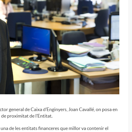
i
l
i
ector general de Caixa d’Enginyers, Joan Cavallé, on posa en
 de proximitat de l’Entitat.
 una de les entitats financeres que millor va contenir el