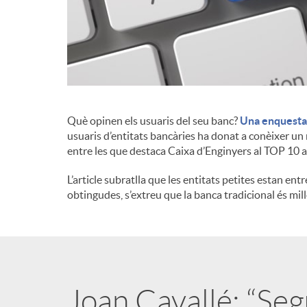
d
e
c
Què opinen els usuaris del seu banc?
Una enquesta 
usuaris d’entitats bancàries ha donat a conèixer un 
entre les que destaca Caixa d’Enginyers al TOP 10 
o
L’article subratlla que les entitats petites estan entr
obtingudes, s’extreu que la banca tradicional és mil
n
t
i
Joan Cavallé: “Seg