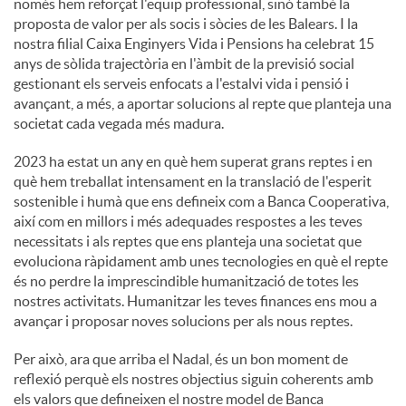
només hem reforçat l'equip professional, sinó també la
proposta de valor per als socis i sòcies de les Balears. I la
nostra filial Caixa Enginyers Vida i Pensions ha celebrat 15
anys de sòlida trajectòria en l'àmbit de la previsió social
gestionant els serveis enfocats a l'estalvi vida i pensió i
avançant, a més, a aportar solucions al repte que planteja una
societat cada vegada més madura.
2023 ha estat un any en què hem superat grans reptes i en
què hem treballat intensament en la translació de l'esperit
sostenible i humà que ens defineix com a Banca Cooperativa,
així com en millors i més adequades respostes a les teves
necessitats i als reptes que ens planteja una societat que
evoluciona ràpidament amb unes tecnologies en què el repte
és no perdre la imprescindible humanització de totes les
nostres activitats. Humanitzar les teves finances ens mou a
avançar i proposar noves solucions per als nous reptes.
Per això, ara que arriba el Nadal, és un bon moment de
reflexió perquè els nostres objectius siguin coherents amb
els valors que defineixen el nostre model de Banca