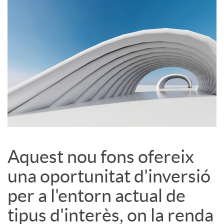
S
o
c
i
a
Aquest nou fons ofereix
una oportunitat d'inversió
l
per a l'entorn actual de
s
tipus d'interès, on la renda