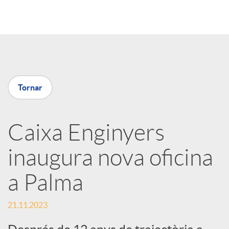
o
m
p
Tornar
a
Caixa Enginyers
inaugura nova oficina
r
a Palma
t
21.11.2023
i