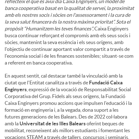
reflecteix el que és avui dia Caixa Enginyers, un model de
banca cooperativa basat en la qualitat de servei, la proximitat
amb els nostres socis i sòcies on l'assessorament i la cura de
la seva salut financera és la nostra màxima prioritat”. Sota el
propòsit “Humanitzem les teves finances”,
Caixa Enginyers
busca continuar reforçant el compromís amb els seus socis i
sòcies, mantenint la seva essència i els seus orígens, amb
l'objectiu de continuar aportant valor compartit a través de
l'economia social i de les finances sostenibles; situant-se com
a referent en banca cooperativa.
En aquest sentit, cal destacar també la vinculació amb la
ciutat que l'Entitat canalitza a través de
Fundació Caixa
Enginyers
, expressió de la vocació de Responsabilitat Social
Corporativa del Grup. Fidels als seus orígens, la Fundació
Caixa Enginyers promou accions que impulsen l'educació i la
formació en enginyeria i, a la vegada, dona suport a les
futures generacions de les Balears. Des de 2022 col·labora
amb la
Universitat de les Illes Balears
oferint beques de
mobilitat, reconeixent als millors estudiants i fomentant les
vocacions STEAM a través de tallers, concursos i seminaris,