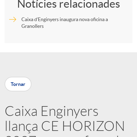
Notícies relacionades
m
Caixa d’Enginyers inaugura nova oficina a
Granollers
p
a
r
Tornar
t
i
Caixa Enginyers
llança CE HORIZON
r