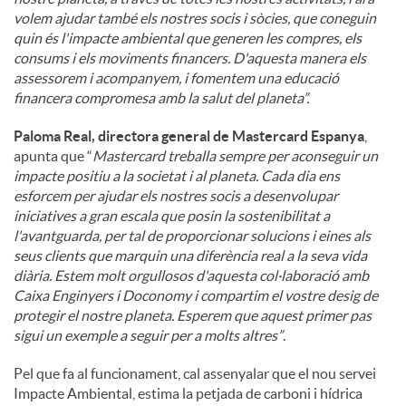
volem ajudar també els nostres socis i sòcies, que coneguin
quin és l'impacte ambiental que generen les compres, els
consums i els moviments financers. D'aquesta manera els
assessorem i acompanyem, i fomentem una educació
financera compromesa amb la salut del planeta”.
Paloma Real, directora general de Mastercard Espanya
,
apunta que “
Mastercard treballa sempre per aconseguir un
impacte positiu a la societat i al planeta. Cada dia ens
esforcem per ajudar els nostres socis a desenvolupar
iniciatives a gran escala que posin la sostenibilitat a
l'avantguarda, per tal de proporcionar solucions i eines als
seus clients que marquin una diferència real a la seva vida
diària. Estem molt orgullosos d'aquesta col·laboració amb
Caixa Enginyers i Doconomy i compartim el vostre desig de
protegir el nostre planeta. Esperem que aquest primer pas
sigui un exemple a seguir per a molts altres”
.
Pel que fa al funcionament, cal assenyalar que el nou servei
Impacte Ambiental, estima la petjada de carboni i hídrica