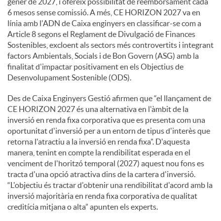
gener de 2027, i ofereix possibilitat de reemborsament cada
6 mesos sense comissió. A més, CE HORIZON 2027 va en
línia amb l'ADN de Caixa enginyers en classificar-se com a
Article 8 segons el Reglament de Divulgació de Finances
Sostenibles, excloent als sectors més controvertits i integrant
factors Ambientals, Socials i de Bon Govern (ASG) amb la
finalitat d'impactar positivament en els Objectius de
Desenvolupament Sostenible (ODS).
Des de Caixa Enginyers Gestió afirmen que “el llançament de
CE HORIZON 2027 és una alternativa en l'àmbit de la
inversió en renda fixa corporativa que es presenta com una
oportunitat d'inversió per a un entorn de tipus d'interès que
retorna l'atractiu a la inversió en renda fixa”. D'aquesta
manera, tenint en compte la rendibilitat esperada en el
venciment de l'horitzó temporal (2027) aquest nou fons es
tracta d'una opció atractiva dins de la cartera d'inversió.
“L'objectiu és tractar d'obtenir una rendibilitat d'acord amb la
inversió majoritària en renda fixa corporativa de qualitat
creditícia mitjana o alta” apunten els experts.