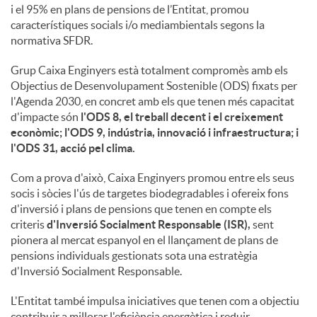
i el 95% en plans de pensions de l’Entitat, promou
característiques socials i/o mediambientals segons la
normativa SFDR.
Grup Caixa Enginyers està totalment compromès amb els
Objectius de Desenvolupament Sostenible (ODS) fixats per
l'Agenda 2030, en concret amb els que tenen més capacitat
d'impacte són
l'ODS 8, el treball decent i el creixement
econòmic; l'ODS 9, indústria, innovació i infraestructura; i
l'ODS 31, acció pel clima.
Com a prova d'això, Caixa Enginyers promou entre els seus
socis i sòcies l'ús de targetes biodegradables i ofereix fons
d'inversió i plans de pensions que tenen en compte els
criteris
d'Inversió Socialment Responsable (ISR),
sent
pionera al mercat espanyol en el llançament de plans de
pensions individuals gestionats sota una estratègia
d'Inversió Socialment Responsable.
L'Entitat també impulsa iniciatives que tenen com a objectiu
contribuir a millorar l'eficiència energètica i reduir