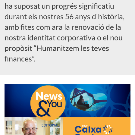
ha suposat un progrés significatiu
c
durant els nostres 56 anys d'història,
amb fites com ara la renovació de la
a
nostra identitat corporativa o el nou
propòsit “Humanitzem les teves
d
finances”.
o
r
d
e