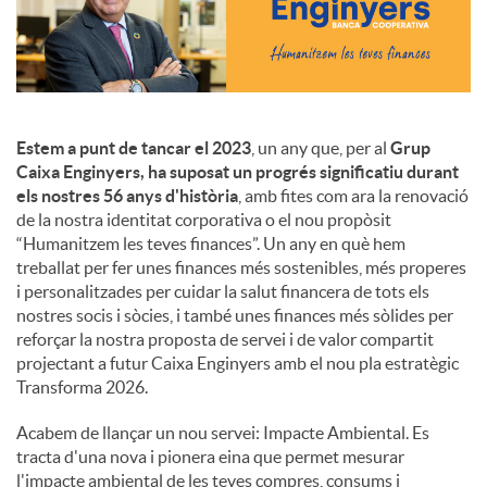
c
o
Estem a punt de tancar el 2023
, un any que, per al
Grup
Caixa Enginyers, ha suposat un progrés significatiu durant
n
els nostres 56 anys d'història
, amb fites com ara la renovació
de la nostra identitat corporativa o el nou propòsit
“Humanitzem les teves finances”. Un any en què hem
t
treballat per fer unes finances més sostenibles, més properes
i personalitzades per cuidar la salut financera de tots els
nostres socis i sòcies, i també unes finances més sòlides per
i
reforçar la nostra proposta de servei i de valor compartit
projectant a futur Caixa Enginyers amb el nou pla estratègic
Transforma 2026.
n
Acabem de llançar un nou servei: Impacte Ambiental. Es
tracta d'una nova i pionera eina que permet mesurar
g
l'impacte ambiental de les teves compres, consums i