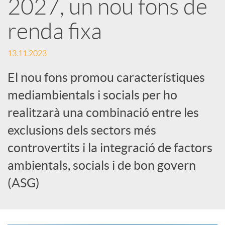
2027, un nou fons de
a
renda fixa
X
13.11.2023
El nou fons promou característiques
a
mediambientals i socials per ho
r
realitzarà una combinació entre les
exclusions dels sectors més
x
controvertits i la integració de factors
ambientals, socials i de bon govern
e
(ASG)
s