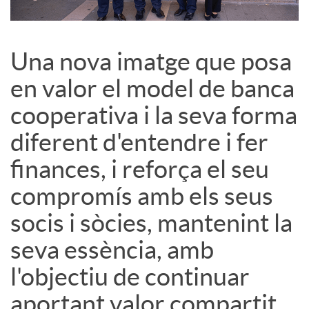
s
Una nova imatge que posa
S
en valor el model de banca
cooperativa i la seva forma
o
diferent d'entendre i fer
c
finances, i reforça el seu
compromís amb els seus
i
socis i sòcies, mantenint la
seva essència, amb
a
l'objectiu de continuar
l
aportant valor compartit.