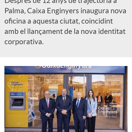
Després de 12 anys de trajectòria a
Palma, Caixa Enginyers inaugura nova
r
oficina a aquesta ciutat, coincidint
amb el llançament de la nova identitat
a
corporativa.
X
a
r
x
e