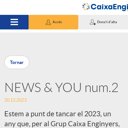
Salta al contingut principal
Accés
Dona't d'alta
P
Tornar
u
NEWS & YOU num.2
b
20.12.2023
l
Estem a punt de tancar el 2023, un
i
any que, per al Grup Caixa Enginyers,