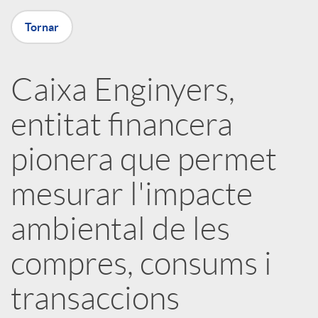
a
Tornar
X
Caixa Enginyers,
a
entitat financera
r
pionera que permet
x
mesurar l'impacte
ambiental de les
e
compres, consums i
s
transaccions