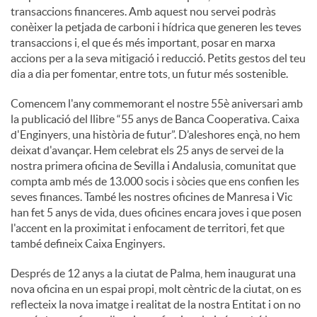
transaccions financeres. Amb aquest nou servei podràs
conèixer la petjada de carboni i hídrica que generen les teves
u
transaccions i, el que és més important, posar en marxa
accions per a la seva mitigació i reducció. Petits gestos del teu
dia a dia per fomentar, entre tots, un futur més sostenible.
t
Comencem l'any commemorant el nostre 55è aniversari amb
la publicació del llibre “55 anys de Banca Cooperativa. Caixa
s
d'Enginyers, una història de futur”. D’aleshores ençà, no hem
deixat d'avançar. Hem celebrat els 25 anys de servei de la
nostra primera oficina de Sevilla i Andalusia, comunitat que
compta amb més de 13.000 socis i sòcies que ens confien les
seves finances. També les nostres oficines de Manresa i Vic
han fet 5 anys de vida, dues oficines encara joves i que posen
l'accent en la proximitat i enfocament de territori, fet que
també defineix Caixa Enginyers.
Després de 12 anys a la ciutat de Palma, hem inaugurat una
nova oficina en un espai propi, molt cèntric de la ciutat, on es
reflecteix la nova imatge i realitat de la nostra Entitat i on no