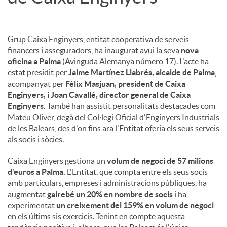
Grup Caixa Enginyers, entitat cooperativa de serveis
financers i asseguradors, ha inaugurat avui la seva
nova
oficina a Palma
(Avinguda Alemanya número 17). L'acte ha
estat presidit per
Jaime Martínez Llabrés, alcalde de Palma
,
acompanyat per
Félix Masjuan, president de Caixa
Enginyers, i Joan Cavallé, director general de Caixa
Enginyers.
També han assistit personalitats destacades com
Mateu Oliver, degà del Col·legi Oficial d'Enginyers Industrials
de les Balears, des d'on fins ara l'Entitat oferia els seus serveis
als socis i sòcies.
Caixa Enginyers gestiona un
volum de negoci de 57 milions
d'euros a Palma.
L'Entitat, que compta entre els seus socis
amb particulars, empreses i administracions públiques, ha
augmentat
gairebé un 20% en nombre de socis
i ha
experimentat
un creixement del 159% en volum de negoci
en els últims sis exercicis. Tenint en compte aquesta