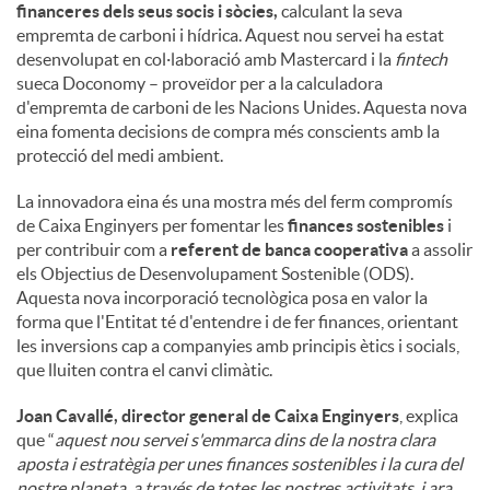
financeres dels seus socis i sòcies,
calculant la seva
empremta de carboni i hídrica. Aquest nou servei ha estat
desenvolupat en col·laboració amb Mastercard i la
fintech
sueca Doconomy – proveïdor per a la calculadora
d'empremta de carboni de les Nacions Unides. Aquesta nova
eina fomenta decisions de compra més conscients amb la
protecció del medi ambient.
La innovadora eina és una mostra més del ferm compromís
de Caixa Enginyers per fomentar les
finances sostenibles
i
per contribuir com a
referent de banca cooperativa
a assolir
els Objectius de Desenvolupament Sostenible (ODS).
Aquesta nova incorporació tecnològica posa en valor la
forma que l'Entitat té d'entendre i de fer finances, orientant
les inversions cap a companyies amb principis ètics i socials,
que lluiten contra el canvi climàtic.
Joan Cavallé, director general de Caixa Enginyers
, explica
que “
aquest nou servei s'emmarca dins de la nostra clara
aposta i estratègia per unes finances sostenibles i la cura del
nostre planeta, a través de totes les nostres activitats, i ara