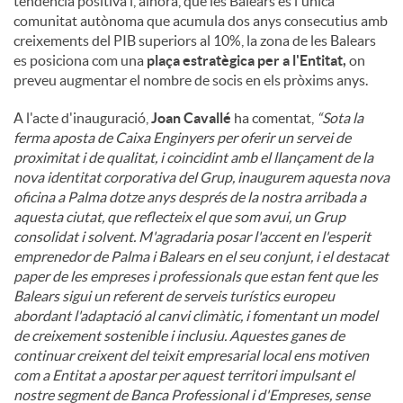
tendència positiva i, alhora, que les Balears és l'única
comunitat autònoma que acumula dos anys consecutius amb
creixements del PIB superiors al 10%, la zona de les Balears
es posiciona com una
plaça estratègica per a l'Entitat,
on
preveu augmentar el nombre de socis en els pròxims anys.
A l'acte d'inauguració,
Joan Cavallé
ha comentat,
“Sota la
ferma aposta de Caixa Enginyers per oferir un servei de
proximitat i de qualitat, i coincidint amb el llançament de la
nova identitat corporativa del Grup, inaugurem aquesta nova
oficina a Palma dotze anys després de la nostra arribada a
aquesta ciutat, que reflecteix el que som avui, un Grup
consolidat i solvent. M'agradaria posar l'accent en l'esperit
emprenedor de Palma i Balears en el seu conjunt, i el destacat
paper de les empreses i professionals que estan fent que les
Balears sigui un referent de serveis turístics europeu
abordant l'adaptació al canvi climàtic, i fomentant un model
de creixement sostenible i inclusiu. Aquestes ganes de
continuar creixent del teixit empresarial local ens motiven
com a Entitat a apostar per aquest territori impulsant el
nostre segment de Banca Professional i d'Empreses, sense