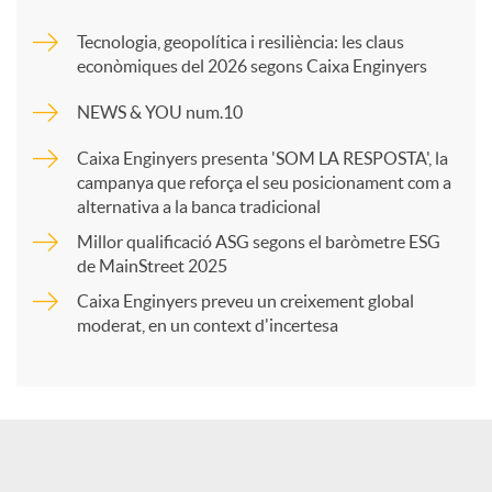
m
Tecnologia, geopolítica i resiliència: les claus
econòmiques del 2026 segons Caixa Enginyers
p
NEWS & YOU num.10
a
Caixa Enginyers presenta 'SOM LA RESPOSTA', la
campanya que reforça el seu posicionament com a
alternativa a la banca tradicional
r
Millor qualificació ASG segons el baròmetre ESG
de MainStreet 2025
t
Caixa Enginyers preveu un creixement global
moderat, en un context d'incertesa
i
r