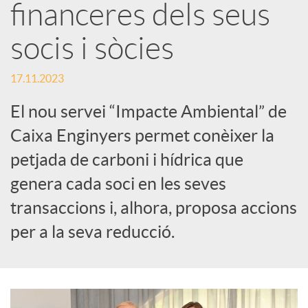
S
financeres dels seus
socis i sòcies
o
17.11.2023
c
El nou servei “Impacte Ambiental” de
i
Caixa Enginyers permet conèixer la
petjada de carboni i hídrica que
a
genera cada soci en les seves
transaccions i, alhora, proposa accions
l
per a la seva reducció.
s