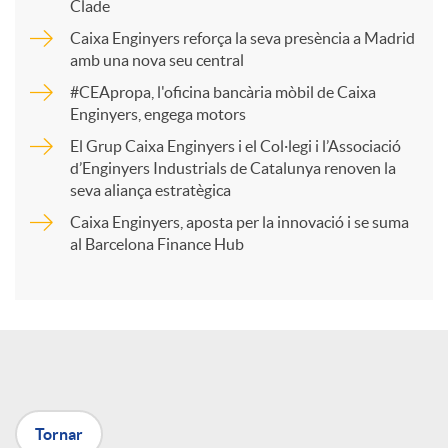
p
Clade
Caixa Enginyers reforça la seva presència a Madrid
a
amb una nova seu central
#CEApropa, l'oficina bancària mòbil de Caixa
Enginyers, engega motors
r
El Grup Caixa Enginyers i el Col·legi i l’Associació
d’Enginyers Industrials de Catalunya renoven la
t
seva aliança estratègica
Caixa Enginyers, aposta per la innovació i se suma
i
al Barcelona Finance Hub
r
a
Tornar