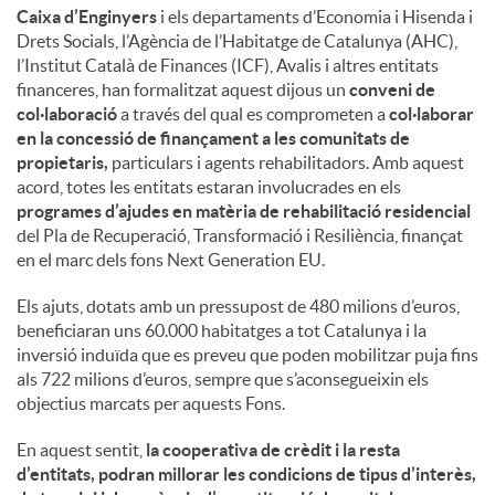
Caixa d’Enginyers
i els departaments d’Economia i Hisenda i
Drets Socials, l’Agència de l’Habitatge de Catalunya (AHC),
l’Institut Català de Finances (ICF), Avalis i altres entitats
financeres, han formalitzat aquest dijous un
conveni de
col·laboració
a través del qual es comprometen a
col·laborar
en la concessió de finançament a les comunitats de
propietaris,
particulars i agents rehabilitadors. Amb aquest
acord, totes les entitats estaran involucrades en els
programes d’ajudes en matèria de rehabilitació residencial
del Pla de Recuperació, Transformació i Resiliència, finançat
en el marc dels fons Next Generation EU.
Els ajuts, dotats amb un pressupost de 480 milions d’euros,
beneficiaran uns 60.000 habitatges a tot Catalunya i la
inversió induïda que es preveu que poden mobilitzar puja fins
als 722 milions d’euros, sempre que s’aconsegueixin els
objectius marcats per aquests Fons.
En aquest sentit,
la cooperativa de crèdit i la resta
d’entitats, podran millorar les condicions de tipus d’interès,