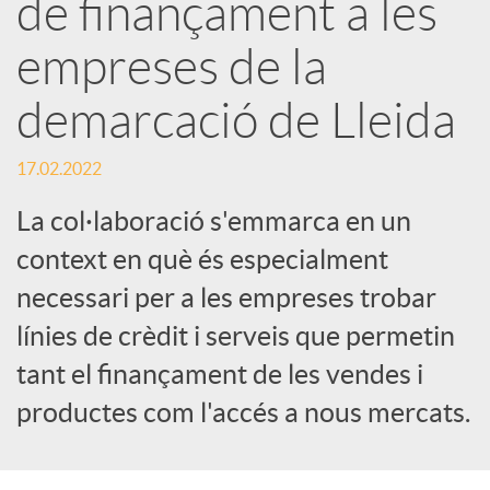
de finançament a les
e
empreses de la
demarcació de Lleida
s
17.02.2022
S
La col·laboració s'emmarca en un
context en què és especialment
o
necessari per a les empreses trobar
c
línies de crèdit i serveis que permetin
tant el finançament de les vendes i
i
productes com l'accés a nous mercats.
a