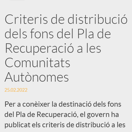
X
Criteris de distribució
a
dels fons del Pla de
r
Recuperació a les
Comunitats
x
Autònomes
e
25.02.2022
s
Per a conèixer la destinació dels fons
del Pla de Recuperació, el govern ha
S
publicat els criteris de distribució a les