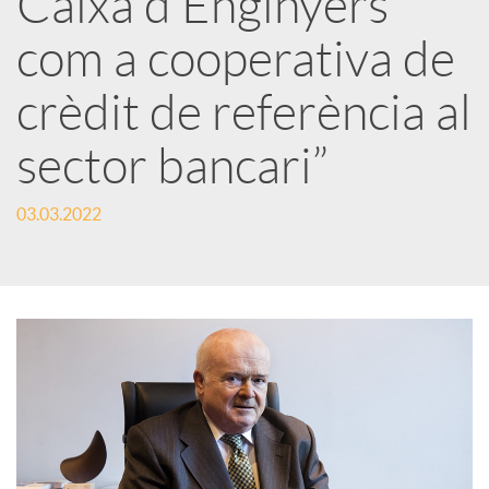
Caixa d’Enginyers
com a cooperativa de
c
crèdit de referència al
a
sector bancari”
d
03.03.2022
o
r
d
e