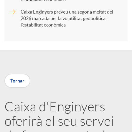
Caixa Enginyers preveu una segona meitat del
i
2026 marcada per la volatilitat geopolítica i
l’estabilitat econòmica
r
a
X
Tornar
a
Caixa d'Enginyers
r
oferirà el seu servei
x