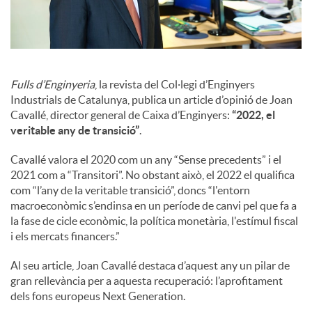
o
c
i
Fulls d’Enginyeria
, la revista del Col·legi d’Enginyers
Industrials de Catalunya, publica un article d’opinió de Joan
Cavallé, director general de Caixa d’Enginyers:
“2022, el
a
veritable any de transició”
.
Cavallé valora el 2020 com un any “Sense precedents” i el
l
2021 com a “Transitori”. No obstant això, el 2022 el qualifica
com “l’any de la veritable transició”, doncs “l'entorn
macroeconòmic s’endinsa en un període de canvi pel que fa a
s
la fase de cicle econòmic, la política monetària, l'estímul fiscal
i els mercats financers.”
Al seu article, Joan Cavallé destaca d’aquest any un pilar de
gran rellevància per a aquesta recuperació: l’aprofitament
dels fons europeus Next Generation.