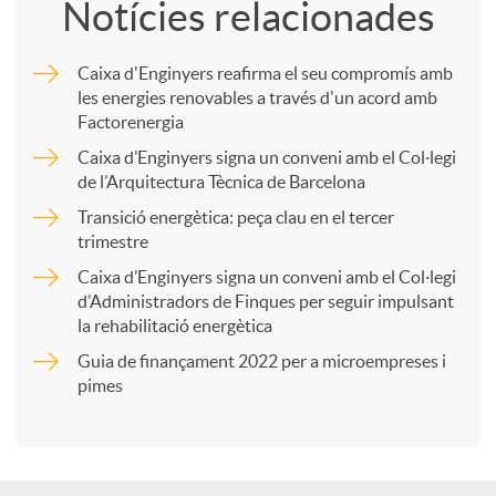
Notícies relacionades
m
Caixa d'Enginyers reafirma el seu compromís amb
les energies renovables a través d'un acord amb
p
Factorenergia
Caixa d’Enginyers signa un conveni amb el Col·legi
a
de l’Arquitectura Tècnica de Barcelona
Transició energètica: peça clau en el tercer
trimestre
r
Caixa d’Enginyers signa un conveni amb el Col·legi
d’Administradors de Finques per seguir impulsant
t
la rehabilitació energètica
Guia de finançament 2022 per a microempreses i
i
pimes
r