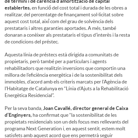
de termini i de carència d’amortització de capital
establertes,
en funció́ del cost total i durada de les obres a
realitzar, del percentatge de finançament sol·licitat sobre
aquest cost total, així́ com del grau de solvència dels
prestataris i altres garanties aportades. A més, també
donaran a conèixer als prestataris el tipus d’interès i la resta
de condicions del préstec.
Aquesta línia de préstecs està dirigida a comunitats de
propietaris, però també per a particulars i agents
rehabilitadors que realitzin inversions que comportin una
millora de l’eficiència energètica i de la sostenibilitat dels
immobles, d’acord amb els criteris marcats per l’Agència de
l’Habitatge de Catalunya en “Línia d’Ajuts a la Rehabilitació
Energètica Residencial”.
Per la seva banda,
Joan Cavallé, director general de Caixa
d’Enginyers,
ha confirmat que “la sostenibilitat de les
propietats residencials son un dels focus mes rellevants del
programa Next Generation i, en aquest sentit, estem molt
satisfets amb aquest acord que ens permetrà seguir