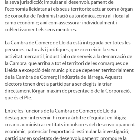
la seva jurisdicció; impulsar el desenvolupament de
l'economia lleidatana i els seus territoris; actuar com a òrgan
de consulta de l'administració autonòmica, central i local al
camp econòmic; així com assessorar individualment i
col·lectivament els seus membres.
La Cambra de Comerç de Lleida està integrada per totes les
persones, naturals i jurídiques, que exerceixin la seva
activitat mercantil, industrial o de serveis a la demarcació de
la Cambra, que arriba a tot el territori de les comarques de
Lleida a excepció dels municipis que depenen territorialment
de la Cambra de Comerç i Indústria de Tàrrega. Aquests
electors tenen dret a participar a ser elegits ia triar
directament lòrgan màxim de presentació de la Corporació,
que és el Ple.
Entre les funcions de la Cambra de Comerç de Lleida
destaquen: intervenir-hi com a àrbitre d'equitat en litigis;
crear o administrar entitats impulsores del desenvolupament
econòmic; potenciar l'exportació; estimular la investigació;
participar en societats de desenvolupament; promoure la