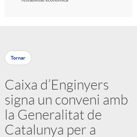
r
a
X
Tornar
a
Caixa d’Enginyers
r
signa un conveni amb
x
la Generalitat de
e
Catalunya per a