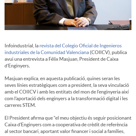
c
o
Infoindustrial, la
revista del Colegio Oficial de Ingenieros
n
industriales de la Comunidad Valenciana
(COIICV), publica
avui una entrevista a Félix Masjuan, President de Caixa
d’Enginyers.
t
Masjuan explica, en aquesta publicació, quines seran les
seves línies estratègiques com a president, la seva vinculació
i
amb el COIICV i amb les entitats del mon de l’enginyeria així
com l’aportació dels enginyers a la transformació digital i les
carreres STEM.
n
El President afirma que “el meu objectiu és seguir posicionant
Caixa d’Enginyers com a cooperativa de crèdit de referència
g
al sector bancari, aportant valor financer i social a famílies,