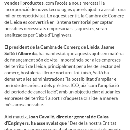
vendes i productes,
com l'accés a nous mercats i la
incorporació de noves tecnologies que els ajudin a assolir una
millor competitivitat. En aquest sentit, la Cambra de Comerç
de Lleida es convertirà en l’antena territorial per captar
possibles necessitats empresarials i, aquestes, seran
analitzades per Caixa d‟Enginyers.
El president de la Cambra de Comerç de Lleida, Jaume
Saltó i Albareda,
ha manifestat que aquests ajuts en matèria
de finançament són de vital importància per a les empreses
del territori de Lleida, principalment per a les del sector del
comerç, hostaleria i lleure nocturn. Tot i això, Saltó ha
demanat a les administracions "la possibilitat d'ampliar el
període de carència dels préstecs ICO, així com l'ampliació
del període de cancel·lació", amb un objectiu clar: ajudar les
empreses del territori a sortir d'aquesta crisi de la manera
més airosa possible.
Així mateix,
Joan Cavallé, director general de Caixa
d'Enginyers, ha assenyalat que
“Des de la nostra Entitat
oferirem un servei personalitzat que assessorarà els agents