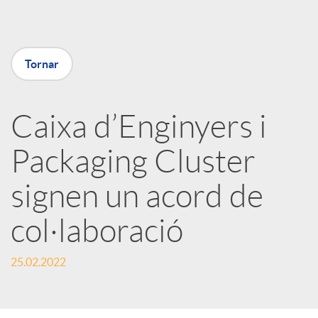
a
Tornar
X
a
Caixa d’Enginyers i
Packaging Cluster
r
signen un acord de
x
col·laboració
e
25.02.2022
s