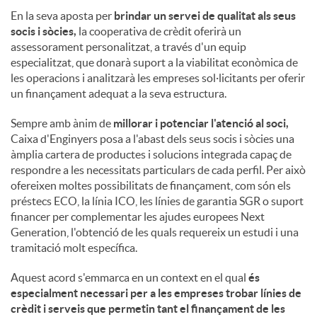
En la seva aposta per
brindar un servei de qualitat als seus
socis i sòcies,
la cooperativa de crèdit oferirà un
assessorament personalitzat, a través d'un equip
especialitzat, que donarà suport a la viabilitat econòmica de
les operacions i analitzarà les empreses sol·licitants per oferir
un finançament adequat a la seva estructura.
Sempre amb ànim de
millorar i potenciar l'atenció al soci,
Caixa d'Enginyers posa a l'abast dels seus socis i sòcies una
àmplia cartera de productes i solucions integrada capaç de
respondre a les necessitats particulars de cada perfil. Per això
ofereixen moltes possibilitats de finançament, com són els
préstecs ECO, la línia ICO, les línies de garantia SGR o suport
financer per complementar les ajudes europees Next
Generation, l'obtenció de les quals requereix un estudi i una
tramitació molt específica.
Aquest acord s'emmarca en un context en el qual
és
especialment necessari per a les empreses trobar línies de
crèdit i serveis que permetin tant el finançament de les