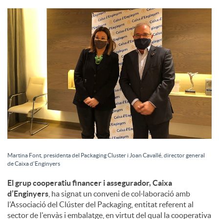
S
o
c
i
a
Martina Font, presidenta del Packaging Cluster i Joan Cavallé, director general
de Caixa d’Enginyers
l
El grup cooperatiu financer i assegurador, Caixa
d’Enginyers
, ha signat un conveni de col·laboració amb
s
l’Associació del Clúster del Packaging, entitat referent al
sector de l'envàs i embalatge, en virtut del qual la cooperativa