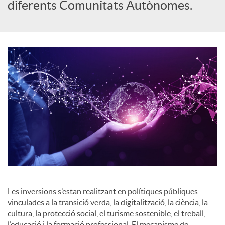
diferents Comunitats Autònomes.
o
c
i
a
l
s
Les inversions s’estan realitzant en polítiques públiques
vinculades a la transició verda, la digitalització, la ciència, la
cultura, la protecció social, el turisme sostenible, el treball,
l’educació i la formació professional. El mecanisme de