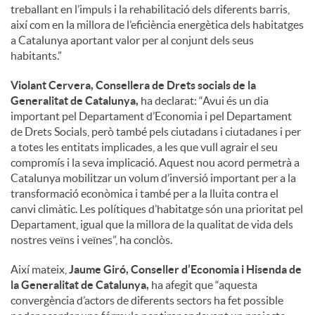
treballant en l’impuls i la rehabilitació dels diferents barris,
així com en la millora de l’eficiència energètica dels habitatges
a Catalunya aportant valor per al conjunt dels seus
habitants.”
Violant Cervera, Consellera de Drets socials de la
Generalitat de Catalunya,
ha declarat: “Avui és un dia
important pel Departament d’Economia i pel Departament
de Drets Socials, però també pels ciutadans i ciutadanes i per
a totes les entitats implicades, a les que vull agrair el seu
compromís i la seva implicació. Aquest nou acord permetrà a
Catalunya mobilitzar un volum d’inversió important per a la
transformació econòmica i també per a la lluita contra el
canvi climàtic. Les polítiques d’habitatge són una prioritat pel
Departament, igual que la millora de la qualitat de vida dels
nostres veïns i veïnes”, ha conclòs.
Així mateix,
Jaume Giró, Conseller d’Economia i Hisenda de
la Generalitat de Catalunya,
ha afegit que “aquesta
convergència d’actors de diferents sectors ha fet possible