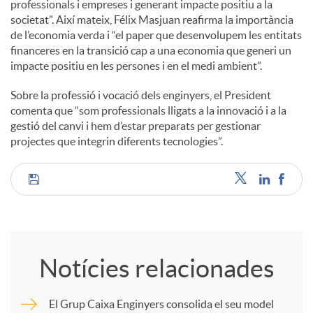
professionals i empreses i generant impacte positiu a la
societat”. Així mateix, Félix Masjuan reafirma la importància
u
de l’economia verda i “el paper que desenvolupem les entitats
financeres en la transició cap a una economia que generi un
impacte positiu en les persones i en el medi ambient”.
t
Sobre la professió i vocació dels enginyers, el President
comenta que “som professionals lligats a la innovació i a la
s
gestió del canvi i hem d’estar preparats per gestionar
projectes que integrin diferents tecnologies”.
C
o
Notícies relacionades
m
El Grup Caixa Enginyers consolida el seu model