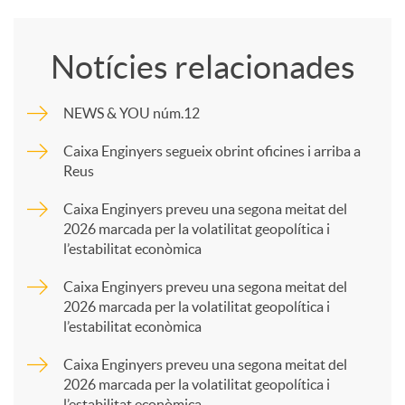
o
Notícies relacionades
m
NEWS & YOU núm.12
p
Caixa Enginyers segueix obrint oficines i arriba a
Reus
a
Caixa Enginyers preveu una segona meitat del
2026 marcada per la volatilitat geopolítica i
l’estabilitat econòmica
r
Caixa Enginyers preveu una segona meitat del
2026 marcada per la volatilitat geopolítica i
t
l’estabilitat econòmica
Caixa Enginyers preveu una segona meitat del
i
2026 marcada per la volatilitat geopolítica i
l’estabilitat econòmica