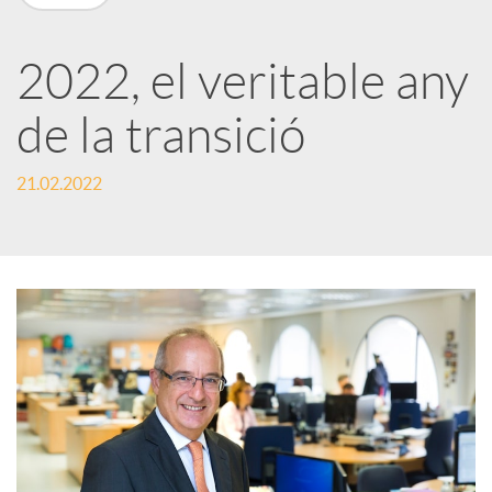
X
a
2022, el veritable any
de la transició
r
21.02.2022
x
e
s
S