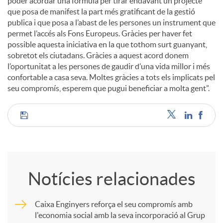
poder acordar una fórmula per tirar endavant un projecte
que posa de manifest la part més gratificant de la gestió
publica i que posa a l’abast de les persones un instrument que
permet l’accés als Fons Europeus. Gràcies per haver fet
possible aquesta iniciativa en la que tothom surt guanyant,
sobretot els ciutadans. Gràcies a aquest acord donem
l’oportunitat a les persones de gaudir d’una vida millor i més
confortable a casa seva. Moltes gràcies a tots els implicats pel
seu compromís, esperem que pugui beneficiar a molta gent”.
C
o
Notícies relacionades
m
Caixa Enginyers reforça el seu compromís amb
l'economia social amb la seva incorporació al Grup