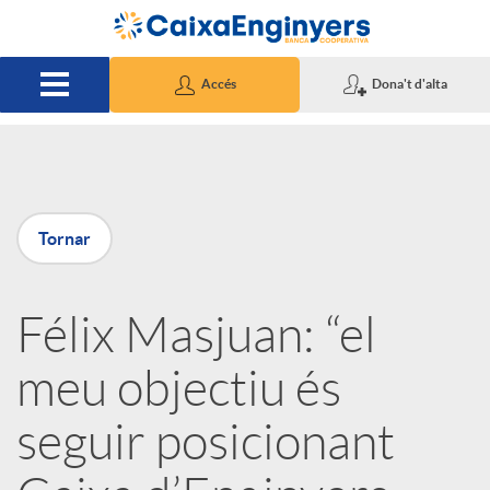
Salta al contingut principal
Accés
Dona't d'alta
P
Tornar
u
Félix Masjuan: “el
b
meu objectiu és
l
seguir posicionant
i