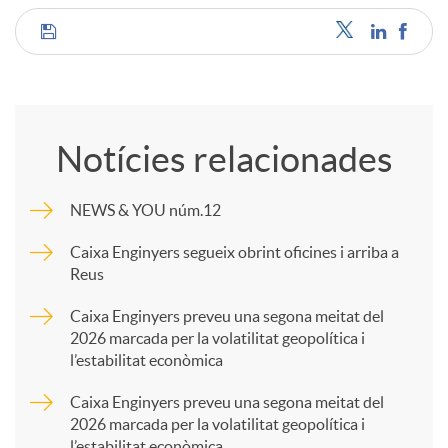
C
o
Notícies relacionades
m
NEWS & YOU núm.12
p
Caixa Enginyers segueix obrint oficines i arriba a
Reus
a
Caixa Enginyers preveu una segona meitat del
2026 marcada per la volatilitat geopolítica i
l’estabilitat econòmica
r
Caixa Enginyers preveu una segona meitat del
2026 marcada per la volatilitat geopolítica i
t
l’estabilitat econòmica