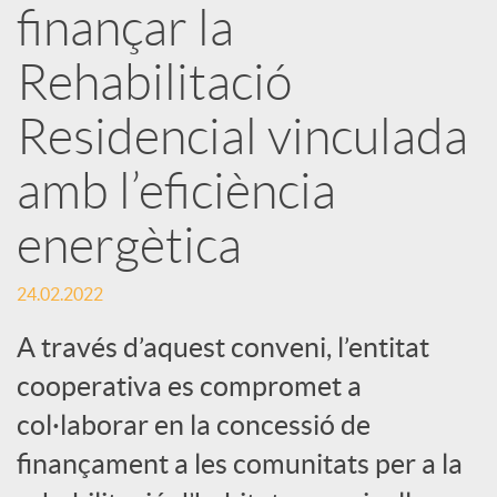
finançar la
s
Rehabilitació
S
Residencial vinculada
o
amb l’eficiència
energètica
c
24.02.2022
i
A través d’aquest conveni, l’entitat
a
cooperativa es compromet a
col·laborar en la concessió de
l
finançament a les comunitats per a la