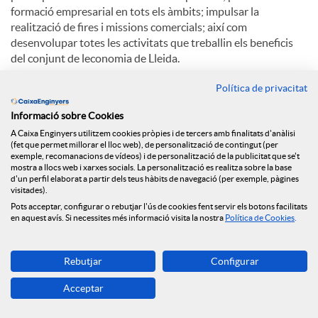
formació empresarial en tots els àmbits; impulsar la
realització de fires i missions comercials; així com
desenvolupar totes les activitats que treballin els beneficis
del conjunt de leconomia de Lleida.
Entre els serveis destaquen la formació, la
Política de privacitat
internacionalització, la informació d'empreses, la innovació i
Informació sobre Cookies
les TIC, la indústria, la legislació, el comerç i la creació
d'empreses.
A Caixa Enginyers utilitzem cookies pròpies i de tercers amb finalitats d'anàlisi
(fet que permet millorar el lloc web), de personalització de contingut (per
exemple, recomanacions de vídeos) i de personalització de la publicitat que se't
mostra a llocs web i xarxes socials. La personalització es realitza sobre la base
d'un perfil elaborat a partir dels teus hàbits de navegació (per exemple, pàgines
C
visitades).
Pots acceptar, configurar o rebutjar l'ús de cookies fent servir els botons facilitats
en aquest avís. Si necessites més informació visita la nostra
Política de Cookies
.
o
Notícies relacionades
Rebutjar
Configurar
m
Acceptar
El Grup Caixa Enginyers consolida el seu model
cooperatiu, sent la primera entitat en qualitat de