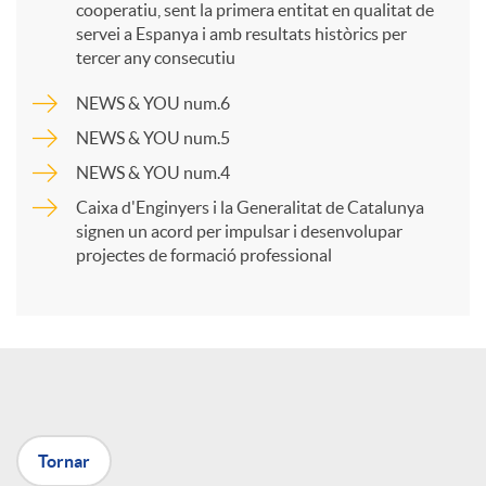
cooperatiu, sent la primera entitat en qualitat de
p
servei a Espanya i amb resultats històrics per
tercer any consecutiu
a
NEWS & YOU num.6
NEWS & YOU num.5
r
NEWS & YOU num.4
Caixa d'Enginyers i la Generalitat de Catalunya
t
signen un acord per impulsar i desenvolupar
projectes de formació professional
i
r
a
Tornar