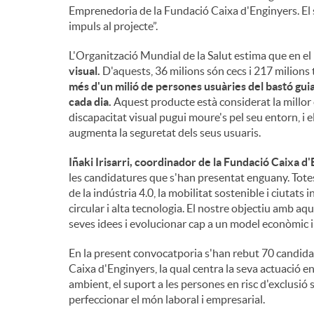
Emprenedoria de la Fundació Caixa d'Enginyers. El 
impuls al projecte”.
L'Organització Mundial de la Salut estima que en e
visual.
D'aquests, 36 milions són cecs i 217 milions
més d'un milió de persones usuàries del bastó guia 
cada dia.
Aquest producte està considerat la millor
discapacitat visual pugui moure's pel seu entorn, i 
augmenta la seguretat dels seus usuaris.
Iñaki Irisarri, coordinador de la Fundació Caixa d
les candidatures que s'han presentat enguany. Totes
de la indústria 4.0, la mobilitat sostenible i ciutats
circular i alta tecnologia. El nostre objectiu amb a
seves idees i evolucionar cap a un model econòmic i 
En la present convocatporia s'han rebut 70 candidat
Caixa d'Enginyers, la qual centra la seva actuació en
ambient, el suport a les persones en risc d'exclusió s
perfeccionar el món laboral i empresarial.