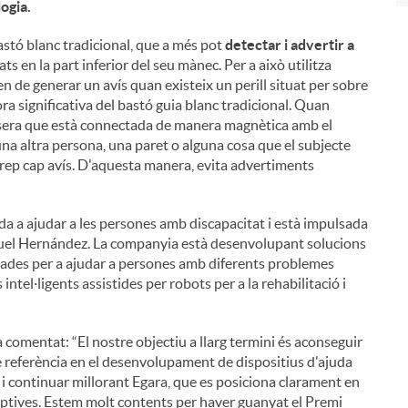
logia.
stó blanc tradicional, que a més pot
detectar i advertir a
ats en la part inferior del seu mànec. Per a això utilitza
uen de generar un avís quan existeix un perill situat per sobre
ora significativa del bastó guia blanc tradicional. Quan
polsera que està connectada de manera magnètica amb el
una altra persona, una paret o alguna cosa que el subjecte
 rep cap avís. D'aquesta manera, evita advertiments
ada a ajudar a les persones amb discapacitat i està impulsada
iguel Hernández. La companyia està desenvolupant solucions
iades per a ajudar a persones amb diferents problemes
intel·ligents assistides per robots per a la rehabilitació i
 comentat: “El nostre objectiu a llarg termini és aconseguir
e referència en el desenvolupament de dispositius d'ajuda
 i continuar millorant Egara, que es posiciona clarament en
ruptives. Estem molt contents per haver guanyat el Premi