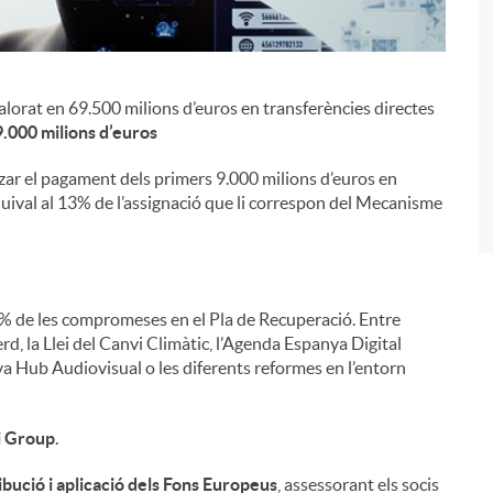
valorat en 69.500 milions d’euros en transferències directes
i
.000 milions d’euros
tzar el pagament dels primers 9.000 milions d’euros en
ival al 13% de l’assignació que li correspon del Mecanisme
,4% de les compromeses en el Pla de Recuperació. Entre
rd, la Llei del Canvi Climàtic, l’Agenda Espanya Digital
nya Hub Audiovisual o les diferents reformes en l’entorn
Fi Group
.
ibució i aplicació dels Fons Europeus
, assessorant els socis