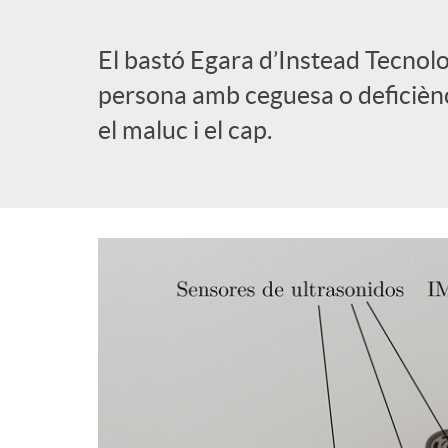
l
El bastó Egara d’Instead Tecnolo
persona amb ceguesa o deficiènci
i
el maluc i el cap.
c
a
d
o
r