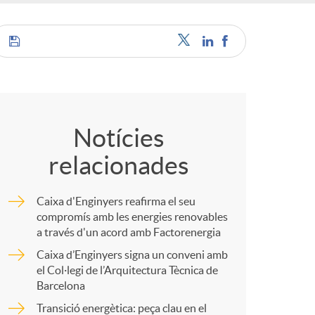
C
o
Notícies
relacionades
m
Caixa d'Enginyers reafirma el seu
p
compromís amb les energies renovables
a través d'un acord amb Factorenergia
Caixa d’Enginyers signa un conveni amb
a
el Col·legi de l’Arquitectura Tècnica de
Barcelona
r
Transició energètica: peça clau en el