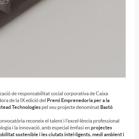
ocació de responsabilitat social corporativa de Caixa
i
ora de la IX edició del
Premi Emprenedoria per a la
stead Technologies
pel seu projecte denominat
Bastó
nvocatòria reconeix el talent i l'excel·lència professional
ologia i la innovació, amb especial èmfasi en
projectes
bilitat sostenible i les ciutats intel·ligents, medi ambient i