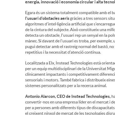
energia, innovació i economia circular i alta tecno
n
Egara és un sistema totalment compatible amb el ba
l'usuari d'obstacles aeris
gràcies a tres sensors situ
algoritmes d'intel·ligència artificial que s'encarreg
g
de la cintura del subjecte. Això constitueix una mill
detecta un obstacle, l'usuari rep un senyal en la 
mànec. Si davant de l'usuari es troba, per exemple, 
u
pugui detectar amb el rastreig normal del bastó, no
repetitius i la necessitat d'atenció contínua.
t
Localitzada a Elx, Instead Technologies està orient
per un equip multidisciplinari de la Universitat M
clínicament impactants i competitivament diferenc
s
sensorials i motors. També fabrica i distribueix eines 
sistemes personalitzats per a la recerca animal.
Antonio Alarcon, CEO de Instead Technologies,
ha
convertir-nos en una empresa líder en el mercat i d
per a persones amb diferents tipus de discapacitats
el creixent nínxol de mercat de les tecnologies dis