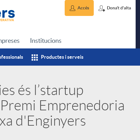
Accés
Dona't d'alta
preses
Institucions
ofessionals
Productes i serveis
es és l’startup
X Premi Emprenedoria
ixa d'Enginyers