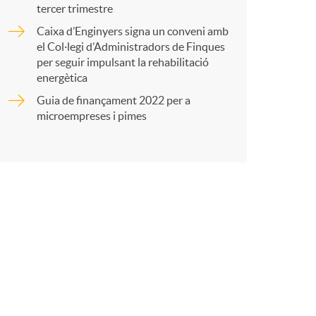
tercer trimestre
Caixa d’Enginyers signa un conveni amb
t
el Col·legi d’Administradors de Finques
per seguir impulsant la rehabilitació
energètica
Guia de finançament 2022 per a
microempreses i pimes
r
a
X
a
r