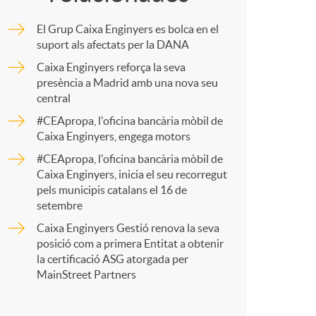
o
m
El Grup Caixa Enginyers es bolca en el
m
p
suport als afectats per la DANA
Caixa Enginyers reforça la seva
a
presència a Madrid amb una nova seu
a
central
#CEApropa, l'oficina bancària mòbil de
r
Caixa Enginyers, engega motors
#CEApropa, l'oficina bancària mòbil de
Caixa Enginyers, inicia el seu recorregut
t
pels municipis catalans el 16 de
setembre
Caixa Enginyers Gestió renova la seva
posició com a primera Entitat a obtenir
la certificació ASG atorgada per
r
MainStreet Partners