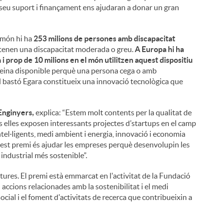
seu suport i finançament ens ajudaran a donar un gran
l món hi ha
253 milions de persones amb discapacitat
 tenen una discapacitat moderada o greu.
A Europa hi ha
i prop de 10 milions en el món utilitzen aquest dispositiu
 eina disponible perquè una persona cega o amb
el bastó Egara constitueix una innovació tecnològica que
i
'Enginyers,
explica: “Estem molt contents per la qualitat de
 elles exposen interessants projectes d’startups en el camp
 intel·ligents, medi ambient i energia, innovació i economia
quest premi és ajudar les empreses perquè desenvolupin les
l
industrial més sostenible”.
ures. El premi està emmarcat en l'activitat de la Fundació
 accions relacionades amb la sostenibilitat i el medi
ocial i el foment d'activitats de recerca que contribueixin a