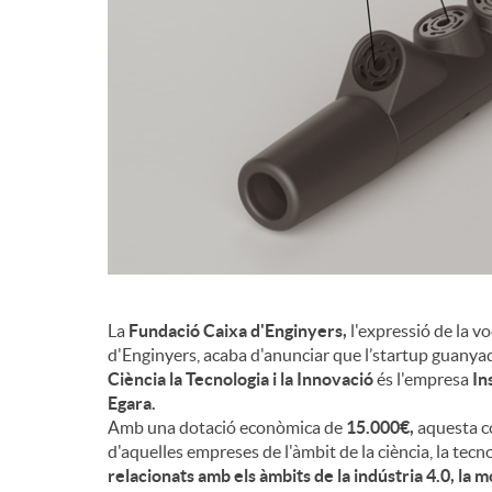
d
e
c
o
n
La
Fundació Caixa d'Enginyers,
l'expressió de la v
d'Enginyers, acaba d'anunciar que l’startup guanyad
Ciència la Tecnologia i la Innovació
és l'empresa
In
t
Egara.
Amb una dotació econòmica de
15.000€,
aquesta co
d'aquelles empreses de l'àmbit de la ciència, la tecn
i
relacionats amb els àmbits de la indústria 4.0, la mo