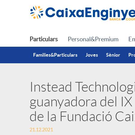
Salta al contingut principal
Particulars
Personal&Premium
Em
Families&Particulars
Joves
Sènior
Pr
Instead Technologi
P
guanyadora del I
u
de la Fundació Ca
b
21.12.2021