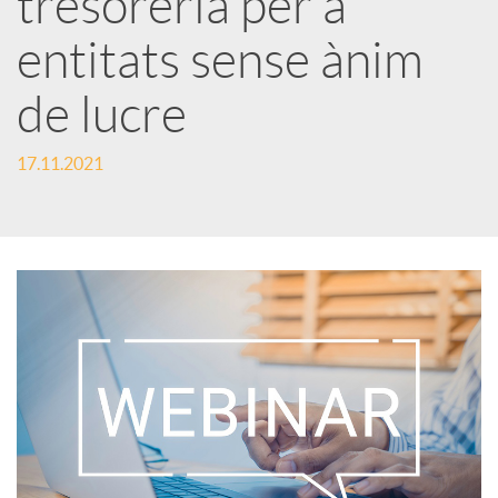
tresoreria per a
entitats sense ànim
c
de lucre
a
17.11.2021
d
o
r
d
e