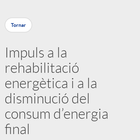
m
p
Tornar
a
Impuls a la
rehabilitació
r
energètica i a la
t
disminució del
i
consum d’energia
r
final