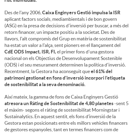
risc individuals.
Des de l'any 2006,
Caixa Enginyers Gestió impulsa la ISR
aplicant factors socials, mediambientals i de bon govern
(ASG) en la presa de decisions d'inversió per buscar, a més del
retorn financer, un impacte positiu a la societat. Des de
llavors, l'alt compromís del Grup en matèria de sostenibilitat
ha estat un valor a l'alça, sent pioners en el llançament del
CdE ODS Impact, ISR, FI,
el primer fons d'una gestora
nacional on els Objectius de Desenvolupament Sostenible
(ODS) i el seu mesurament determinen la política d'inversió.
Recentment, la Gestora ha aconseguit que
el 61% del
patrimoni gestionat en fons d'inversió incorpori l'etiqueta
de sostenibilitat a la seva denominació.
Així mateix, la gamma de fons de Caixa Enginyers Gestió
atresora un Ràting de Sostenibilitat de 4,80 planetes
-sent 5
el màxim- segons el ràting de sostenibilitat Morningstar i
Sustainalytics. En aquest sentit, els fons d’inversió de la
Gestora estan posicionats entre els millors vehicles financers
de gestores espanyoles, tant en termes financers com de