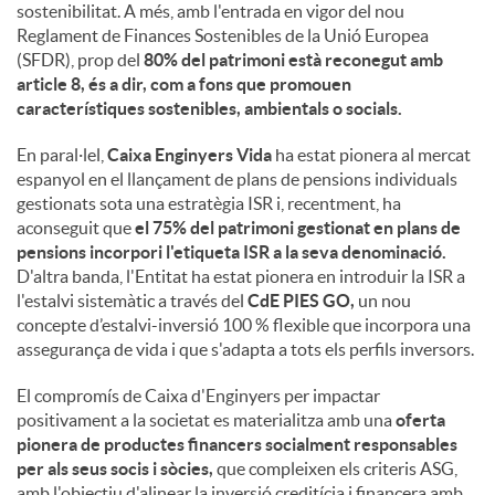
sostenibilitat. A més, amb l'entrada en vigor del nou
Reglament de Finances Sostenibles de la Unió Europea
(SFDR), prop del
80% del patrimoni està reconegut amb
article 8, és a dir, com a fons que promouen
característiques sostenibles, ambientals o socials.
En paral·lel,
Caixa Enginyers Vida
ha estat pionera al mercat
espanyol en el llançament de plans de pensions individuals
gestionats sota una estratègia ISR i, recentment, ha
aconseguit que
el 75% del patrimoni gestionat en plans de
pensions incorpori l'etiqueta ISR a la seva denominació.
D'altra banda, l'Entitat ha estat pionera en introduir la ISR a
l'estalvi sistemàtic a través del
CdE PIES GO,
un nou
concepte d’estalvi-inversió 100 % flexible que incorpora una
assegurança de vida i que s'adapta a tots els perfils inversors.
El compromís de Caixa d'Enginyers per impactar
positivament a la societat es materialitza amb una
oferta
pionera de productes financers socialment responsables
per als seus socis i sòcies,
que compleixen els criteris ASG,
amb l'objectiu d'alinear la inversió creditícia i financera amb