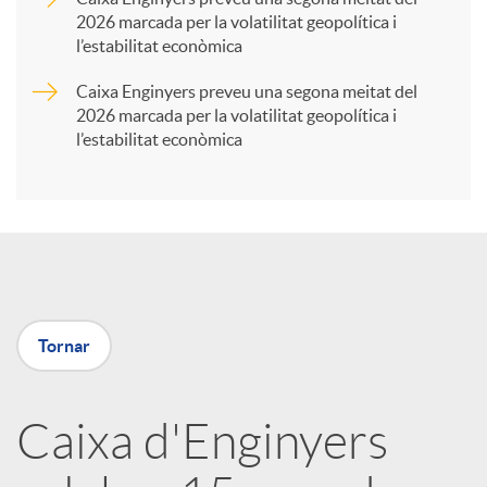
2026 marcada per la volatilitat geopolítica i
t
l’estabilitat econòmica
Caixa Enginyers preveu una segona meitat del
i
2026 marcada per la volatilitat geopolítica i
l’estabilitat econòmica
r
a
X
Tornar
a
Caixa d'Enginyers
r