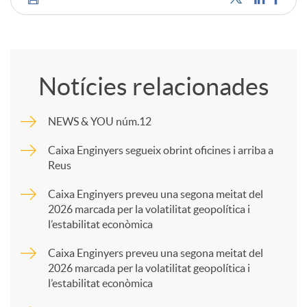
C
o
Notícies relacionades
m
NEWS & YOU núm.12
p
Caixa Enginyers segueix obrint oficines i arriba a
Reus
a
Caixa Enginyers preveu una segona meitat del
2026 marcada per la volatilitat geopolítica i
l’estabilitat econòmica
r
Caixa Enginyers preveu una segona meitat del
2026 marcada per la volatilitat geopolítica i
t
l’estabilitat econòmica