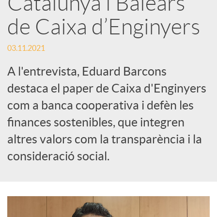
Catalunya i Balears
s
de Caixa d’Enginyers
S
03.11.2021
o
A l'entrevista, Eduard Barcons
destaca el paper de Caixa d'Enginyers
c
com a banca cooperativa i defèn les
finances sostenibles, que integren
i
altres valors com la transparència i la
consideració social.
a
l