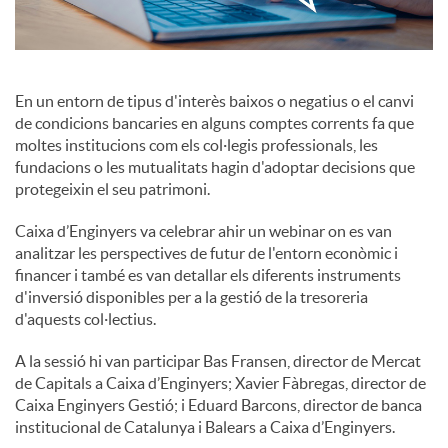
c
En un entorn de tipus d'interès baixos o negatius o el canvi
o
de condicions bancaries en alguns comptes corrents fa que
moltes institucions com els col·legis professionals, les
fundacions o les mutualitats hagin d'adoptar decisions que
n
protegeixin el seu patrimoni.
Caixa d’Enginyers va celebrar ahir un webinar on es van
t
analitzar les perspectives de futur de l'entorn econòmic i
financer i també es van detallar els diferents instruments
d'inversió disponibles per a la gestió de la tresoreria
i
d'aquests col·lectius.
A la sessió hi van participar Bas Fransen, director de Mercat
n
de Capitals a Caixa d’Enginyers; Xavier Fàbregas, director de
Caixa Enginyers Gestió; i Eduard Barcons, director de banca
g
institucional de Catalunya i Balears a Caixa d’Enginyers.