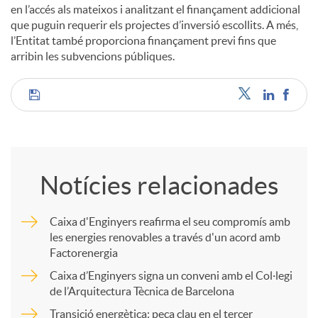
en l’accés als mateixos i analitzant el finançament addicional
que puguin requerir els projectes d’inversió escollits. A més,
l’Entitat també proporciona finançament previ fins que
arribin les subvencions públiques.
C
o
Notícies relacionades
m
Caixa d'Enginyers reafirma el seu compromís amb
les energies renovables a través d'un acord amb
p
Factorenergia
Caixa d’Enginyers signa un conveni amb el Col·legi
a
de l’Arquitectura Tècnica de Barcelona
Transició energètica: peça clau en el tercer