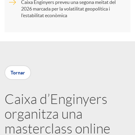
Caixa Enginyers preveu una segona meitat del
i
2026 marcada per la volatilitat geopolítica i
l’estabilitat econòmica
r
a
X
Tornar
a
Caixa d’Enginyers
r
organitza una
x
masterclass online