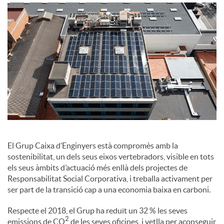
o
c
i
a
l
El Grup Caixa d’Enginyers està compromès amb la
sostenibilitat, un dels seus eixos vertebradors, visible en tots
els seus àmbits d’actuació més enllà dels projectes de
s
Responsabilitat Social Corporativa, i treballa activament per
ser part de la transició cap a una economia baixa en carboni.
Respecte el 2018, el Grup ha reduït un 32 % les seves
2
emissions de CO
de les seves oficines, i vetlla per aconseguir