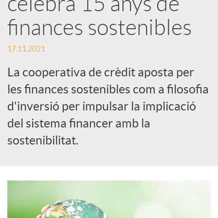
celebra 15 anys de
x
finances sostenibles
e
17.11.2021
La cooperativa de crèdit aposta per
s
les finances sostenibles com a filosofia
d'inversió per impulsar la implicació
S
del sistema financer amb la
o
sostenibilitat.
c
i