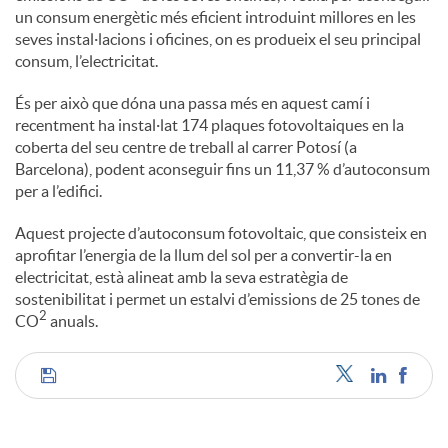
un consum energètic més eficient introduint millores en les
seves instal·lacions i oficines, on es produeix el seu principal
consum, l’electricitat.
És per això que dóna una passa més en aquest camí i
recentment ha instal·lat 174 plaques fotovoltaiques en la
coberta del seu centre de treball al carrer Potosí (a
Barcelona), podent aconseguir fins un 11,37 % d’autoconsum
per a l’edifici.
Aquest projecte d’autoconsum fotovoltaic, que consisteix en
aprofitar l’energia de la llum del sol per a convertir-la en
electricitat, està alineat amb la seva estratègia de
sostenibilitat i permet un estalvi d’emissions de 25 tones de
2
CO
anuals.
C