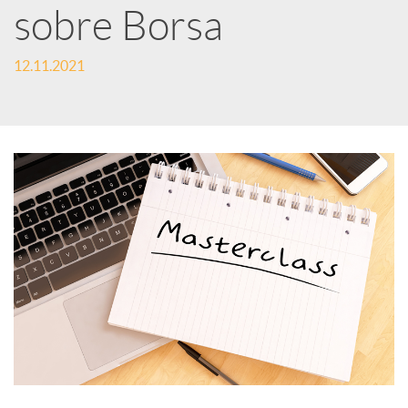
e
sobre Borsa
12.11.2021
s
S
o
c
i
a