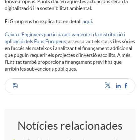
fons europeus. Punts clau en aquestes actuacions seran la
digitalització i la sostenibilitat ambiental.
Fi Group ens ho explica tot en detall
aquí
.
Caixa d’Enginyers participa activament en la distribució i
aplicació dels Fons Europeus,
assessorant els socis i les sòcies
en l’accés als mateixos i analitzant el finançament addicional
que puguin requerir els projectes d’inversió escollits. A més,
l’Entitat també proporciona finançament previ fins que
arribin les subvencions públiques.
C
o
Notícies relacionades
m