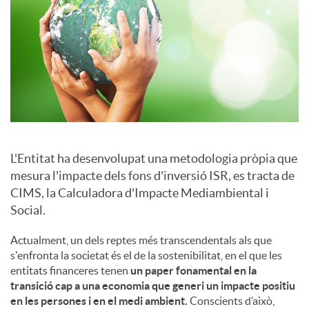
a
l
s
L'Entitat ha desenvolupat una metodologia pròpia que
mesura l'impacte dels fons d'inversió ISR, es tracta de
CIMS, la Calculadora d'Impacte Mediambiental i
Social.
Actualment, un dels reptes més transcendentals als que
s'enfronta la societat és el de la sostenibilitat, en el que les
entitats financeres tenen
un paper fonamental en la
transició cap a una economia que generi un impacte positiu
en les persones i en el medi ambient.
Conscients d’això,