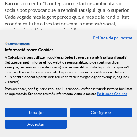
Barcons comenta: “La integració de factors ambientals o
socials pot provocar que la rendibilitat sigui igual o superior.
Cada vegada més la gent percep que, a més de la rendibilitat
econòmica, hi ha altres factors com la dimensió social,
mediambiental i de transparència”.
Política de privacitat
Pel que fa a l’aposta de Caixa d’Enginyers per la digitalització,
Eduard Barcons explica: “El creixement d’oficines continuarà
Informació sobre Cookies
sent com ha sigut sempre, progressiu. Hi ha una aposta
A Caixa Enginyers utilitzem cookies pròpies i de tercers amb finalitats d'anàlisi
(fet que permet millorar el lloc web), de personalització de contingut (per
claríssima per la digitalització. El millor està per venir”.
exemple, recomanacions de vídeos) i de personalització de la publicitat que se't
mostra a llocs web i xarxes socials. La personalització es realitza sobre la base
d'un perfil elaborat a partir dels teus hàbits de navegació (per exemple, pàgines
visitades).
C
Pots acceptar, configurar o rebutjar l'ús de cookies fent servir els botons facilitats
en aquest avís. Si necessites més informació visita la nostra
Política de Cookies
.
o
Rebutjar
Configurar
Notícies relacionades
m
Acceptar
NEWS & YOU núm.12