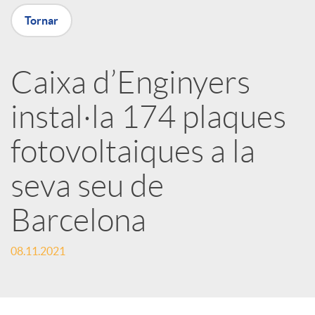
Tornar
X
a
Caixa d’Enginyers
instal·la 174 plaques
r
fotovoltaiques a la
x
seva seu de
e
Barcelona
s
08.11.2021
S