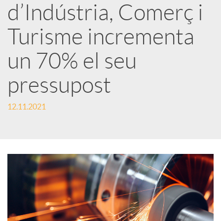
d’Indústria, Comerç i
r
Turisme incrementa
x
un 70% el seu
e
pressupost
s
12.11.2021
S
o
c