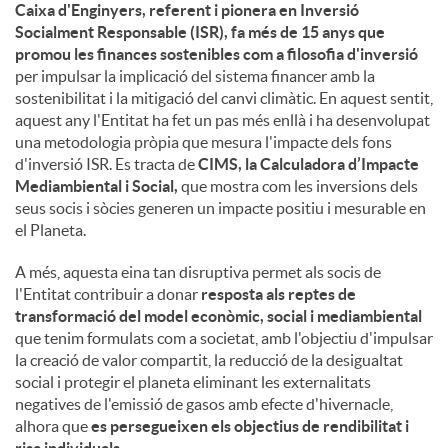
Caixa d'Enginyers, referent i pionera en Inversió
Socialment Responsable (ISR), fa més de 15 anys que
promou les finances sostenibles com a filosofia d'inversió
per impulsar la implicació del sistema financer amb la
sostenibilitat i la mitigació del canvi climàtic. En aquest sentit,
aquest any l'Entitat ha fet un pas més enllà i ha desenvolupat
una metodologia pròpia que mesura l'impacte dels fons
d'inversió ISR. Es tracta de
CIMS, la Calculadora d’Impacte
Mediambiental i Social,
que mostra com les inversions dels
seus socis i sòcies generen un impacte positiu i mesurable en
el Planeta.
A més, aquesta eina tan disruptiva permet als socis de
l'Entitat contribuir a donar
resposta als reptes de
transformació del model econòmic, social i mediambiental
que tenim formulats com a societat, amb l'objectiu d'impulsar
la creació de valor compartit, la reducció de la desigualtat
social i protegir el planeta eliminant les externalitats
negatives de l'emissió de gasos amb efecte d'hivernacle,
alhora que
es persegueixen els objectius de rendibilitat i