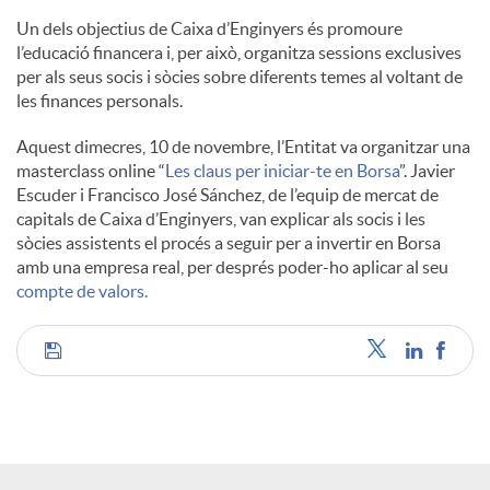
l
Un dels objectius de Caixa d’Enginyers és promoure
l’educació financera i, per això, organitza sessions exclusives
per als seus socis i sòcies sobre diferents temes al voltant de
s
les finances personals.
Aquest dimecres, 10 de novembre, l’Entitat va organitzar una
masterclass online “
Les claus per iniciar-te en Borsa
”. Javier
Escuder i Francisco José Sánchez, de l’equip de mercat de
capitals de Caixa d’Enginyers, van explicar als socis i les
sòcies assistents el procés a seguir per a invertir en Borsa
amb una empresa real, per després poder-ho aplicar al seu
compte de valors.
C
o