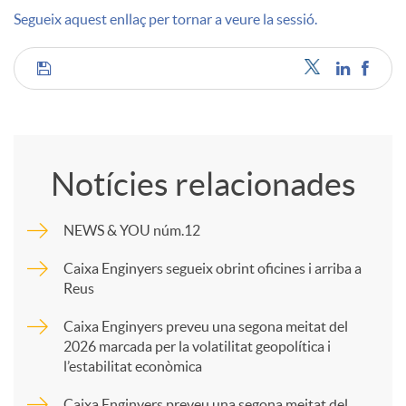
Segueix aquest enllaç per tornar a veure la sessió.
u
C
t
o
s
Notícies relacionades
m
NEWS & YOU núm.12
p
Caixa Enginyers segueix obrint oficines i arriba a
Reus
a
Caixa Enginyers preveu una segona meitat del
2026 marcada per la volatilitat geopolítica i
l’estabilitat econòmica
r
Caixa Enginyers preveu una segona meitat del