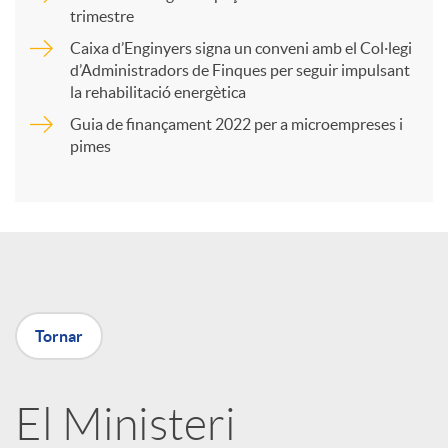
trimestre
r
Caixa d’Enginyers signa un conveni amb el Col·legi
d’Administradors de Finques per seguir impulsant
t
la rehabilitació energètica
Guia de finançament 2022 per a microempreses i
i
pimes
r
a
Tornar
X
a
El Ministeri