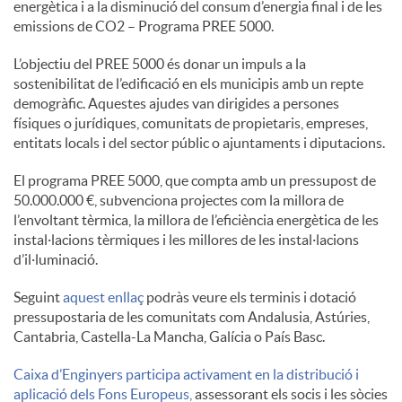
energètica i a la disminució del consum d’energia final i de les
S
emissions de CO2 – Programa PREE 5000.
L’objectiu del PREE 5000 és donar un impuls a la
o
sostenibilitat de l’edificació en els municipis amb un repte
demogràfic. Aquestes ajudes van dirigides a persones
físiques o jurídiques, comunitats de propietaris, empreses,
c
entitats locals i del sector públic o ajuntaments i diputacions.
El programa PREE 5000, que compta amb un pressupost de
i
50.000.000 €, subvenciona projectes com la millora de
l’envoltant tèrmica, la millora de l’eficiència energètica de les
instal·lacions tèrmiques i les millores de les instal·lacions
a
d’il·luminació.
Seguint
aquest enllaç
podràs veure els terminis i dotació
l
pressupostaria de les comunitats com Andalusia, Astúries,
Cantabria, Castella-La Mancha, Galícia o País Basc.
s
Caixa d’Enginyers participa activament en la distribució i
aplicació dels Fons Europeus,
assessorant els socis i les sòcies