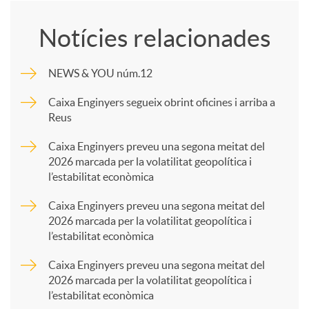
o
Notícies relacionades
m
NEWS & YOU núm.12
p
Caixa Enginyers segueix obrint oficines i arriba a
Reus
a
Caixa Enginyers preveu una segona meitat del
2026 marcada per la volatilitat geopolítica i
l’estabilitat econòmica
r
Caixa Enginyers preveu una segona meitat del
2026 marcada per la volatilitat geopolítica i
t
l’estabilitat econòmica
Caixa Enginyers preveu una segona meitat del
i
2026 marcada per la volatilitat geopolítica i
l’estabilitat econòmica