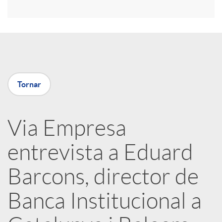
r
a
X
Tornar
a
Via Empresa
r
entrevista a Eduard
x
Barcons, director de
e
Banca Institucional a