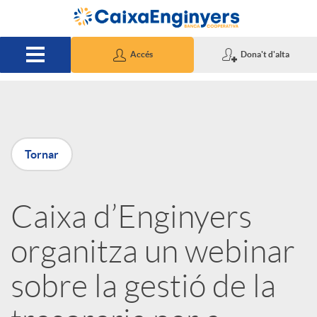
Salta al contingut principal
Accés
Dona't d'alta
P
Tornar
u
Caixa d’Enginyers
b
organitza un webinar
l
sobre la gestió de la
i