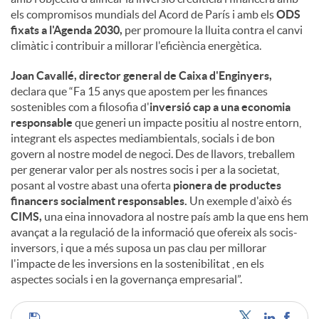
els compromisos mundials del Acord de París i amb els
ODS
fixats a l'Agenda 2030,
per promoure la lluita contra el canvi
climàtic i contribuir a millorar l'eficiència energètica.
Joan Cavallé, director general de Caixa d'Enginyers,
declara que “Fa 15 anys que apostem per les finances
sostenibles com a filosofia d'
inversió cap a una economia
responsable
que generi un impacte positiu al nostre entorn,
integrant els aspectes mediambientals, socials i de bon
govern al nostre model de negoci. Des de llavors, treballem
per generar valor per als nostres socis i per a la societat,
posant al vostre abast una oferta
pionera de productes
financers socialment responsables.
Un exemple d'això és
CIMS,
una eina innovadora al nostre país amb la que ens hem
avançat a la regulació de la informació que ofereix als socis-
inversors, i que a més suposa un pas clau per millorar
l'impacte de les inversions en la sostenibilitat , en els
aspectes socials i en la governança empresarial”.