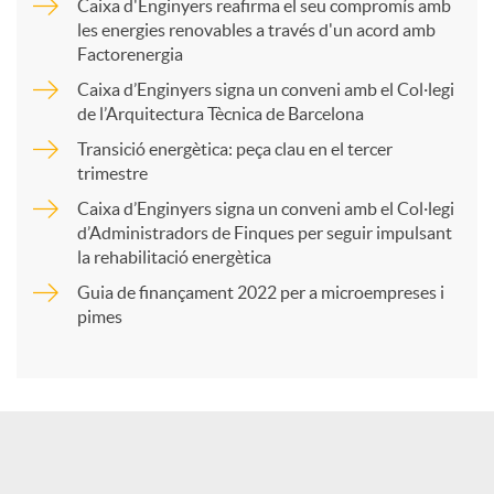
Caixa d'Enginyers reafirma el seu compromís amb
les energies renovables a través d'un acord amb
p
Factorenergia
Caixa d’Enginyers signa un conveni amb el Col·legi
a
de l’Arquitectura Tècnica de Barcelona
Transició energètica: peça clau en el tercer
trimestre
r
Caixa d’Enginyers signa un conveni amb el Col·legi
d’Administradors de Finques per seguir impulsant
t
la rehabilitació energètica
Guia de finançament 2022 per a microempreses i
i
pimes
r
a