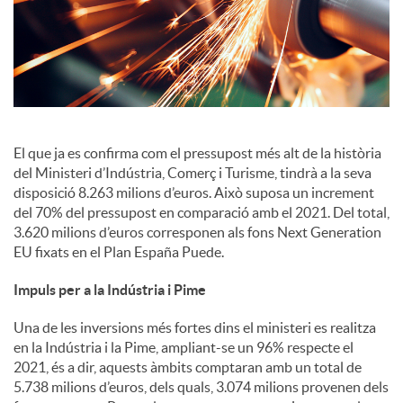
i
a
l
El que ja es confirma com el pressupost més alt de la història
del Ministeri d’Indústria, Comerç i Turisme, tindrà a la seva
s
disposició 8.263 milions d’euros. Això suposa un increment
del 70% del pressupost en comparació amb el 2021. Del total,
3.620 milions d’euros corresponen als fons Next Generation
EU fixats en el Plan España Puede.
Impuls per a la Indústria i Pime
Una de les inversions més fortes dins el ministeri es realitza
en la Indústria i la Pime, ampliant-se un 96% respecte el
2021, és a dir, aquests àmbits comptaran amb un total de
5.738 milions d’euros, dels quals, 3.074 milions provenen dels