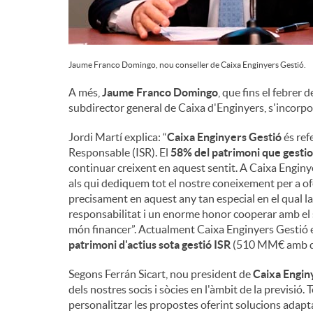
Jaume Franco Domingo, nou conseller de Caixa Enginyers Gestió.
A més,
Jaume Franco Domingo
, que fins el febrer 
subdirector general de Caixa d'Enginyers, s'incorpo
Jordi Martí explica: “
Caixa Enginyers Gestió
és ref
Responsable (ISR). El
58% del patrimoni que gestio
continuar creixent en aquest sentit. A Caixa Enginye
als qui dediquem tot el nostre coneixement per a of
precisament en aquest any tan especial en el qual la
responsabilitat i un enorme honor cooperar amb el s
món financer”. Actualment Caixa Enginyers Gestió e
patrimoni d'actius sota gestió ISR
(510 MM€ amb da
Segons Ferrán Sicart, nou president de
Caixa Engin
dels nostres socis i sòcies en l'àmbit de la previsi
personalitzar les propostes oferint solucions adapta