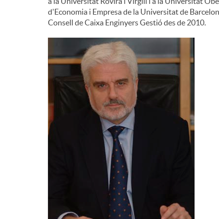
a la Universitat Rovira i Virgili i a la Universitat 
d'Economia i Empresa de la Universitat de Barcelona
Consell de Caixa Enginyers Gestió des de 2010.