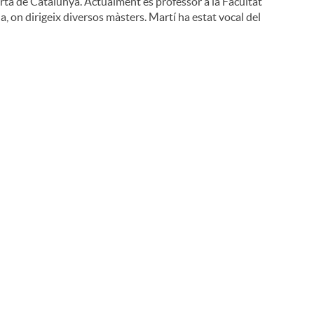
Oberta de Catalunya. Actualment és professor a la Facultat
, on dirigeix diversos màsters. Martí ha estat vocal del
i
l