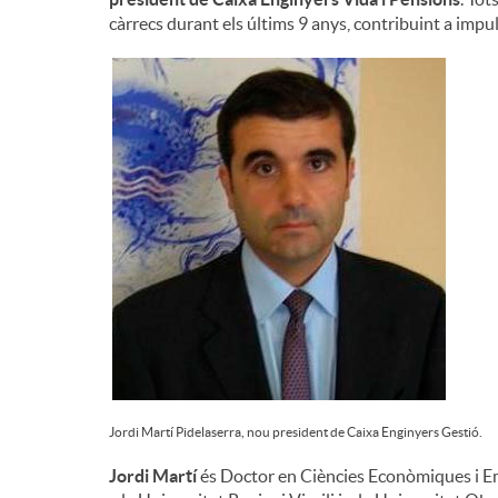
càrrecs durant els últims 9 anys, contribuint a impul
n
g
u
t
s
Jordi Martí Pidelaserra, nou president de Caixa Enginyers Gestió.
Jordi Martí
és Doctor en Ciències Econòmiques i Em