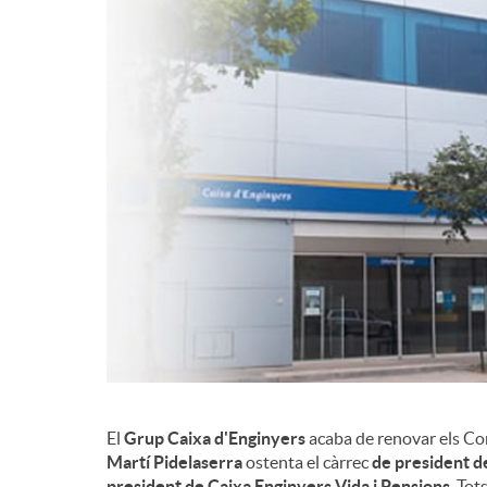
d
e
c
o
n
t
El
Grup Caixa d'Enginyers
acaba de renovar els Conse
i
Martí Pidelaserra
ostenta el càrrec
de president d
president de Caixa Enginyers Vida i Pensions
. Tot