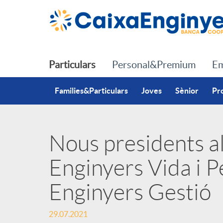
Salta al contingut principal
Particulars
Personal&Premium
Em
Families&Particulars
Joves
Sènior
Pr
Nous presidents a
P
Enginyers Vida i P
u
Enginyers Gestió
b
29.07.2021