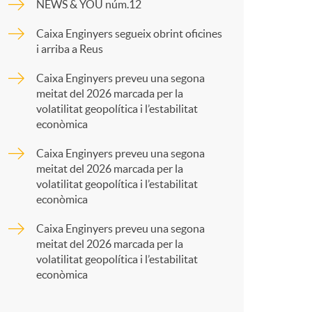
o
NEWS & YOU núm.12
p
Caixa Enginyers segueix obrint oficines
m
i arriba a Reus
a
Caixa Enginyers preveu una segona
a
meitat del 2026 marcada per la
r
volatilitat geopolítica i l’estabilitat
econòmica
t
Caixa Enginyers preveu una segona
meitat del 2026 marcada per la
volatilitat geopolítica i l’estabilitat
econòmica
Caixa Enginyers preveu una segona
r
meitat del 2026 marcada per la
volatilitat geopolítica i l’estabilitat
econòmica
a