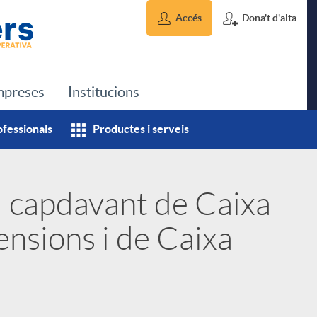
Accés
Dona't d'alta
preses
Institucions
ofessionals
Productes i serveis
l capdavant de Caixa
ensions i de Caixa