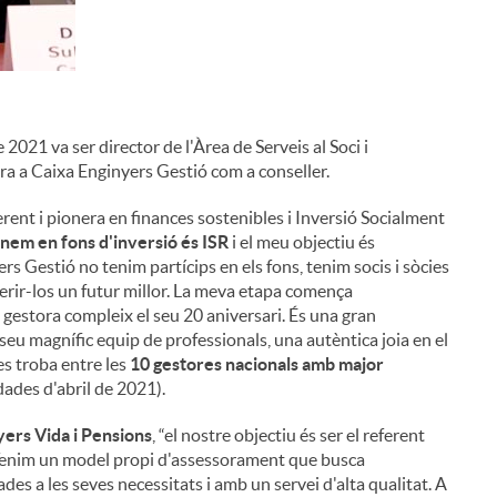
de 2021 va ser director de l'Àrea de Serveis al Soci i
ra a Caixa Enginyers Gestió com a conseller.
erent i pionera en finances sostenibles i Inversió Socialment
nem en fons d'inversió és ISR
i el meu objectiu és
rs Gestió no tenim partícips en els fons, tenim socis i sòcies
erir-los un futur millor. La meva etapa comença
 gestora compleix el seu 20 aniversari. És una gran
eu magnífic equip de professionals, una autèntica joia en el
s troba entre les
10 gestores nacionals amb major
des d'abril de 2021).
yers Vida i Pensions
, “el nostre objectiu és ser el referent
ó. Tenim un model propi d'assessorament que busca
des a les seves necessitats i amb un servei d'alta qualitat. A