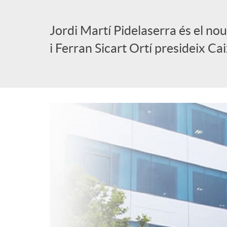
l
Jordi Martí Pidelaserra és el no
i Ferran Sicart Ortí presideix Ca
i
c
a
d
o
r