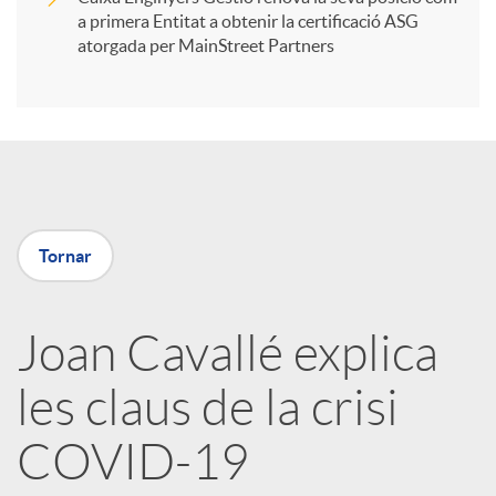
a primera Entitat a obtenir la certificació ASG
i
atorgada per MainStreet Partners
r
a
Tornar
X
a
Joan Cavallé explica
les claus de la crisi
r
COVID-19
x