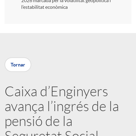
2026 marcada per la volatilitat geopolítica i
l’estabilitat econòmica
r
a
X
Tornar
a
Caixa d’Enginyers
r
avança l’ingrés de la
x
pensió de la
e