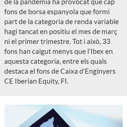
de la pandèmia ha provocat que cap
o
fons de borsa espanyola que formi
c
part de la categoria de renda variable
hagi tancat en positiu el mes de març
i
ni el primer trimestre. Tot i això, 33
fons han caigut menys que l’Ibex en
a
aquesta categoria, entre els quals
destaca el fons de Caixa d’Enginyers
l
CE Iberian Equity, FI.
s