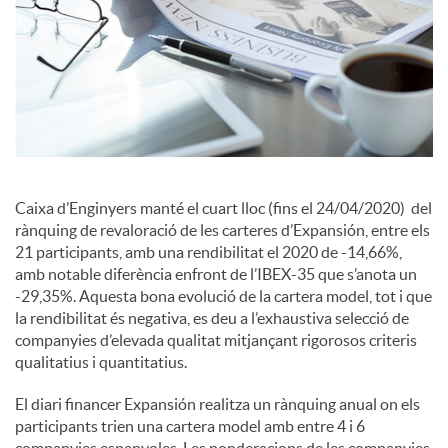
a
l
s
Caixa d’Enginyers manté el cuart lloc (fins el 24/04/2020) del
rànquing de revaloració de les carteres d’Expansión, entre els
21 participants, amb una rendibilitat el 2020 de -14,66%,
amb notable diferència enfront de l’IBEX-35 que s’anota un
-29,35%. Aquesta bona evolució de la cartera model, tot i que
la rendibilitat és negativa, es deu a l’exhaustiva selecció de
companyies d’elevada qualitat mitjançant rigorosos criteris
qualitatius i quantitatius.
El diari financer Expansión realitza un rànquing anual on els
participants trien una cartera model amb entre 4 i 6