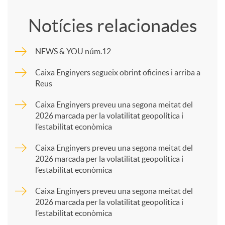
o
Notícies relacionades
m
NEWS & YOU núm.12
p
Caixa Enginyers segueix obrint oficines i arriba a
Reus
a
Caixa Enginyers preveu una segona meitat del
2026 marcada per la volatilitat geopolítica i
l’estabilitat econòmica
r
Caixa Enginyers preveu una segona meitat del
2026 marcada per la volatilitat geopolítica i
t
l’estabilitat econòmica
Caixa Enginyers preveu una segona meitat del
i
2026 marcada per la volatilitat geopolítica i
l’estabilitat econòmica