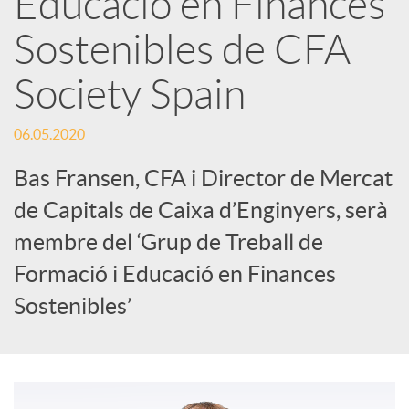
Educació en Finances
Sostenibles de CFA
c
Society Spain
a
06.05.2020
d
Bas Fransen, CFA i Director de Mercat
de Capitals de Caixa d’Enginyers, serà
o
membre del ‘Grup de Treball de
Formació i Educació en Finances
r
Sostenibles’
d
e