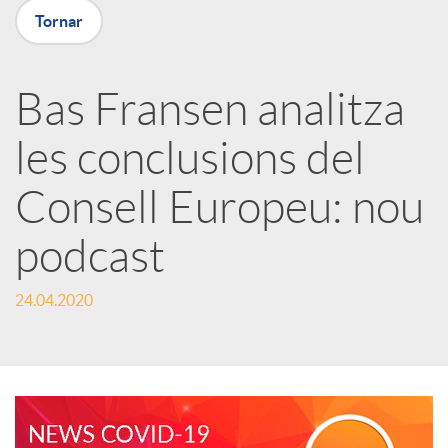
Tornar
a
Bas Fransen analitza
r
les conclusions del
x
Consell Europeu: nou
e
podcast
24.04.2020
s
S
o