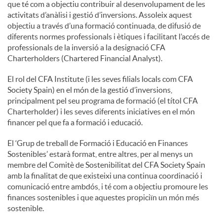
que té com a objectiu contribuir al desenvolupament de les
activitats d’anàlisi i gestió d’inversions. Assoleix aquest
u
objectiu a través d’una formació continuada, de difusió de
diferents normes professionals i ètiques i facilitant l’accés de
professionals de la inversió a la designació CFA
t
Charterholders (Chartered Financial Analyst).
El rol del CFA Institute (i les seves filials locals com CFA
s
Society Spain) en el món de la gestió d’inversions,
principalment pel seu programa de formació (el títol CFA
Charterholder) i les seves diferents iniciatives en el món
financer pel que fa a formació i educació.
El ‘Grup de treball de Formació i Educació en Finances
Sostenibles’ estarà format, entre altres, per al menys un
membre del Comitè de Sostenibilitat del CFA Society Spain
amb la finalitat de que existeixi una continua coordinació i
comunicació entre ambdós, i té com a objectiu promoure les
finances sostenibles i que aquestes propiciïn un món més
sostenible.