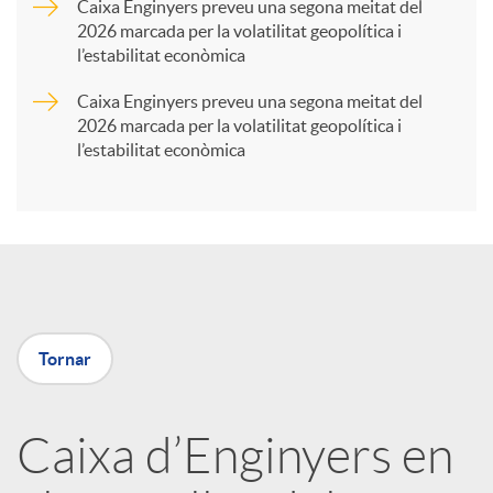
Caixa Enginyers preveu una segona meitat del
2026 marcada per la volatilitat geopolítica i
t
l’estabilitat econòmica
Caixa Enginyers preveu una segona meitat del
i
2026 marcada per la volatilitat geopolítica i
l’estabilitat econòmica
r
a
X
Tornar
a
Caixa d’Enginyers en
r