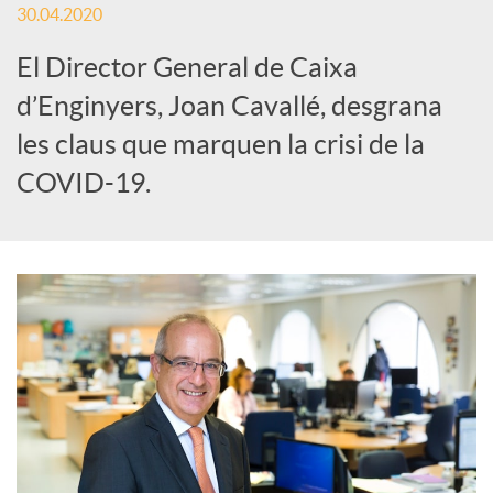
30.04.2020
e
El Director General de Caixa
d’Enginyers, Joan Cavallé, desgrana
s
les claus que marquen la crisi de la
COVID-19.
S
o
c
i
a