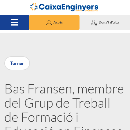
Salta al contingut principal
Accés
Dona't d'alta
P
Tornar
u
Bas Fransen, membre
b
del Grup de Treball
l
de Formació i
i