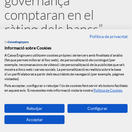
governança
s
comptaran en el
S
ràting dels bancs”
Política de privacitat
o
14.04.2020
Informació sobre Cookies
A Caixa Enginyers utilitzem cookies pròpies i de tercers amb finalitats d'anàlisi
c
(fet que permet millorar el lloc web), de personalització de contingut (per
exemple, recomanacions de vídeos) i de personalització de la publicitat que se't
mostra a llocs web i xarxes socials. La personalització es realitza sobre la base
d'un perfil elaborat a partir dels teus hàbits de navegació (per exemple, pàgines
i
visitades).
Pots acceptar, configurar o rebutjar l'ús de cookies fent servir els botons facilitats
en aquest avís. Si necessites més informació visita la nostra
Política de Cookies
.
a
Rebutjar
Configurar
l
Acceptar