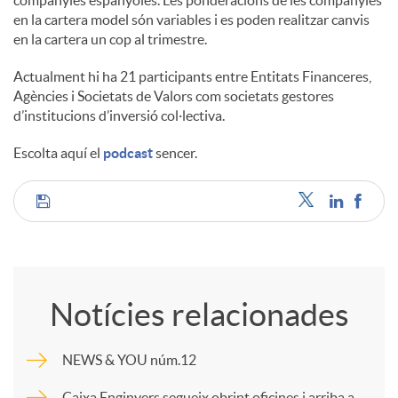
companyies espanyoles. Les ponderacions de les companyies
en la cartera model són variables i es poden realitzar canvis
en la cartera un cop al trimestre.
Actualment hi ha 21 participants entre Entitats Financeres,
Agències i Societats de Valors com societats gestores
d’institucions d’inversió col·lectiva.
Escolta aquí el
podcast
sencer.
C
o
Notícies relacionades
m
NEWS & YOU núm.12
p
Caixa Enginyers segueix obrint oficines i arriba a