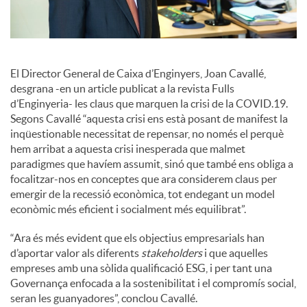
l
s
El Director General de Caixa d’Enginyers, Joan Cavallé,
desgrana -en un article publicat a la revista Fulls
d’Enginyeria- les claus que marquen la crisi de la COVID.19.
Segons Cavallé “aquesta crisi ens està posant de manifest la
inqüestionable necessitat de repensar, no només el perquè
hem arribat a aquesta crisi inesperada que malmet
paradigmes que havíem assumit, sinó que també ens obliga a
focalitzar-nos en conceptes que ara considerem claus per
emergir de la recessió econòmica, tot endegant un model
econòmic més eficient i socialment més equilibrat”.
“Ara és més evident que els objectius empresarials han
d’aportar valor als diferents
stakeholders
i que aquelles
empreses amb una sòlida qualificació ESG, i per tant una
Governança enfocada a la sostenibilitat i el compromís social,
seran les guanyadores”, conclou Cavallé.