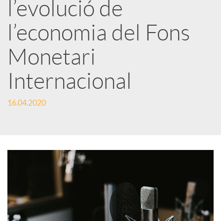
l’evolució de
x
l’economia del Fons
e
Monetari
s
Internacional
S
16.04.2020
o
c
i