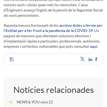
nostres socis i sòcies quan més ho necessiten, Caixa
d’Enginyers avança l’ingrés de la pensió de la Seguretat Social
s
als socis pensionistes.
Aquesta mesura forma part de les
accions dutes a terme per
l’Entitat per a fer front a la pandèmia de la COVID-19
. Un
paquet de mesures que ofereixen solucions efectives i
d’implantació ràpida a particulars, professionals, autònoms,
empreses i col·lectius vulnerables que pots consultar
aquí
.
C
o
Notícies relacionades
m
NEWS & YOU núm.12