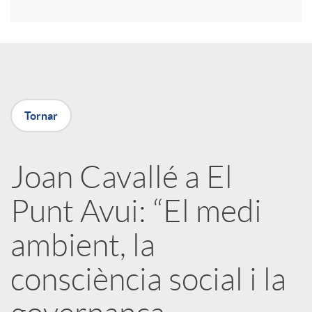
r
a
X
Tornar
a
Joan Cavallé a El
r
Punt Avui: “El medi
x
ambient, la
e
consciència social i la