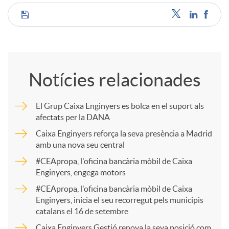
C
o
Notícies relacionades
m
El Grup Caixa Enginyers es bolca en el suport als
afectats per la DANA
p
Caixa Enginyers reforça la seva presència a Madrid
amb una nova seu central
a
#CEApropa, l'oficina bancària mòbil de Caixa
Enginyers, engega motors
r
#CEApropa, l'oficina bancària mòbil de Caixa
Enginyers, inicia el seu recorregut pels municipis
catalans el 16 de setembre
t
Caixa Enginyers Gestió renova la seva posició com