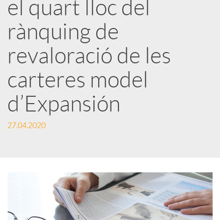
el quart lloc del
x
rànquing de
e
revaloració de les
carteres model
s
d’Expansión
S
27.04.2020
o
c
i