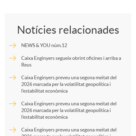
o
Notícies relacionades
m
NEWS & YOU núm.12
p
Caixa Enginyers segueix obrint oficines i arriba a
Reus
a
Caixa Enginyers preveu una segona meitat del
2026 marcada per la volatilitat geopolítica i
l’estabilitat econòmica
r
Caixa Enginyers preveu una segona meitat del
2026 marcada per la volatilitat geopolítica i
t
l’estabilitat econòmica
Caixa Enginyers preveu una segona meitat del
i