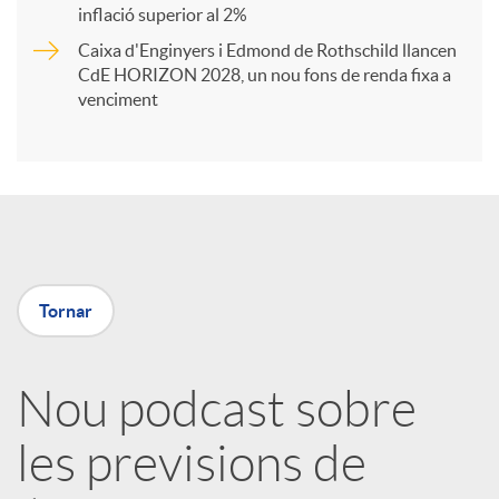
t
inflació superior al 2%
Caixa d'Enginyers i Edmond de Rothschild llancen
i
CdE HORIZON 2028, un nou fons de renda fixa a
venciment
r
a
X
Tornar
a
Nou podcast sobre
r
les previsions de