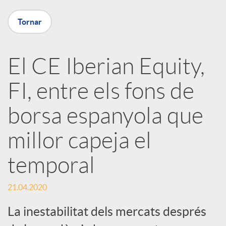
X
Tornar
a
El CE Iberian Equity,
r
FI, entre els fons de
x
borsa espanyola que
e
millor capeja el
temporal
s
21.04.2020
S
La inestabilitat dels mercats després