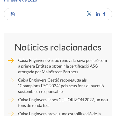
trimestre de 2020
C
o
Notícies relacionades
m
Caixa Enginyers Gestió renova la seva posició com
a primera Entitat a obtenir la certificació ASG
p
atorgada per MainStreet Partners
Caixa Enginyers Gestió reconeguda als
a
“Champions ESG 2024” pels seus fons d'inversió
sostenibles i responsables
Caixa Enginyers llança CE HORIZON 2027, un nou
r
fons de renda fixa
Caixa Enginyers preveu una estabilització de la