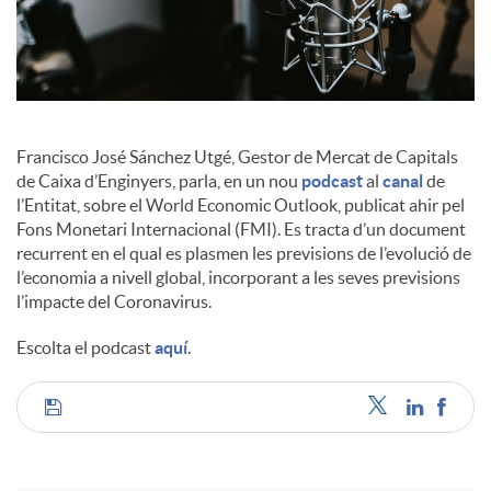
a
l
s
Francisco José Sánchez Utgé, Gestor de Mercat de Capitals
de Caixa d’Enginyers, parla, en un nou
podcast
al
canal
de
l’Entitat, sobre el World Economic Outlook, publicat ahir pel
Fons Monetari Internacional (FMI). Es tracta d’un document
recurrent en el qual es plasmen les previsions de l’evolució de
l’economia a nivell global, incorporant a les seves previsions
l’impacte del Coronavirus.
Escolta el podcast
aquí
.
C