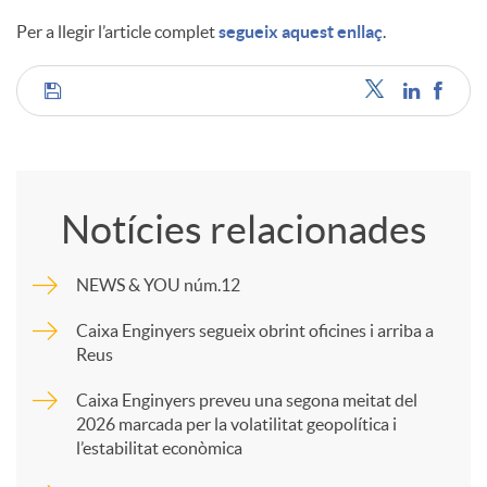
Per a llegir l’article complet
segueix aquest enllaç
.
C
o
Notícies relacionades
m
NEWS & YOU núm.12
p
Caixa Enginyers segueix obrint oficines i arriba a
Reus
a
Caixa Enginyers preveu una segona meitat del
2026 marcada per la volatilitat geopolítica i
l’estabilitat econòmica
r