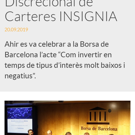
Discrecional de
Carteres INSIGNIA
c
20.09.2019
a
Ahir es va celebrar a la Borsa de
d
Barcelona l’acte “Com invertir en
temps de tipus d’interès molt baixos i
o
negatius”.
r
d
e