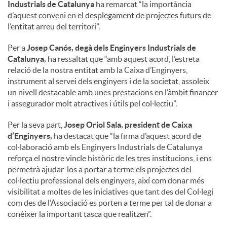
a
Industrials de Catalunya
ha remarcat “la importància
d’aquest conveni en el desplegament de projectes futurs de
l’entitat arreu del territori”.
l
Per a
Josep Canós, degà dels Enginyers Industrials de
Catalunya,
ha ressaltat que “amb aquest acord, l’estreta
s
relació de la nostra entitat amb la Caixa d’Enginyers,
instrument al servei dels enginyers i de la societat, assoleix
un nivell destacable amb unes prestacions en l’àmbit financer
i assegurador molt atractives i útils pel col·lectiu”.
Per la seva part,
Josep Oriol Sala, president de Caixa
d’Enginyers,
ha destacat que “la firma d’aquest acord de
col·laboració amb els Enginyers Industrials de Catalunya
reforça el nostre vincle històric de les tres institucions, i ens
permetrà ajudar-los a portar a terme els projectes del
col·lectiu professional dels enginyers, així com donar més
visibilitat a moltes de les iniciatives que tant des del Col·legi
com des de l’Associació es porten a terme per tal de donar a
conèixer la important tasca que realitzen”.