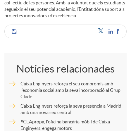
col·lectiu de les persones. Amb la voluntat que els estudiants
segueixin el seu potencial acadèmic, l’Entitat dóna suport als
projectes innovadors i d’excel·lència.
C
o
Notícies relacionades
m
Caixa Enginyers reforça el seu compromís amb
l'economia social amb la seva incorporació al Grup
p
Clade
Caixa Enginyers reforça la seva presència a Madrid
a
amb una nova seu central
#CEApropa, l'oficina bancària mòbil de Caixa
Enginyers, engega motors