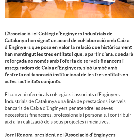
x
e
L’Associació i el Col·legi d’Enginyers Industrials de
s
Catalunya han signat un acord de col·laboració amb Caixa
d’Enginyers que posa en valor la relació que històricament
han mantingut les tres entitats i que, a partir d’ara, quedarà
S
reforçada no només amb l’oferta de serveis financers i
asseguradors de Caixa d’Enginyers, sinó també amb
l’estreta col·laboració institucional de les tres entitats en
o
actes i activitats conjunts.
El conveni ofereix als col·legiats i associats d’Enginyers
c
Industrials de Catalunya una línia de prestacions i serveis
bancaris de Caixa d’Enginyers per atendre les seves
necessitats financeres, professionals i personals, i contribuir
i
així a la realització dels seus projectes i iniciatives.
Jordi Renom, president de l’Associació d’Enginyers