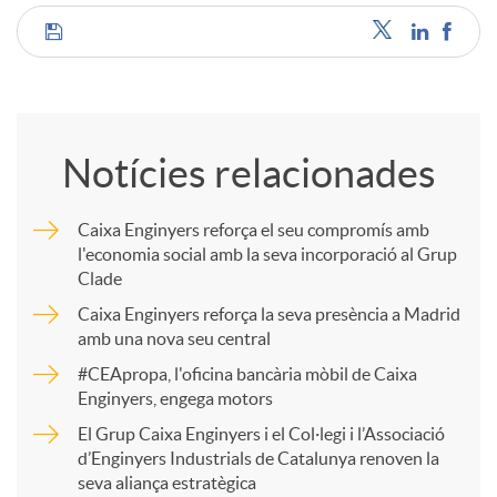
C
o
Notícies relacionades
m
Caixa Enginyers reforça el seu compromís amb
l'economia social amb la seva incorporació al Grup
p
Clade
Caixa Enginyers reforça la seva presència a Madrid
a
amb una nova seu central
#CEApropa, l'oficina bancària mòbil de Caixa
Enginyers, engega motors
r
El Grup Caixa Enginyers i el Col·legi i l’Associació
d’Enginyers Industrials de Catalunya renoven la
t
seva aliança estratègica