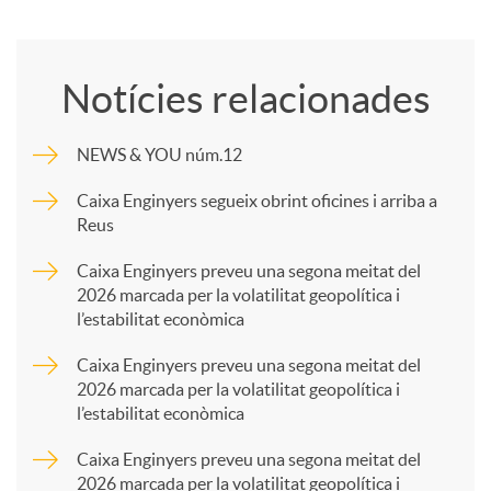
o
Notícies relacionades
m
NEWS & YOU núm.12
p
Caixa Enginyers segueix obrint oficines i arriba a
Reus
a
Caixa Enginyers preveu una segona meitat del
2026 marcada per la volatilitat geopolítica i
l’estabilitat econòmica
r
Caixa Enginyers preveu una segona meitat del
2026 marcada per la volatilitat geopolítica i
t
l’estabilitat econòmica
Caixa Enginyers preveu una segona meitat del
i
2026 marcada per la volatilitat geopolítica i