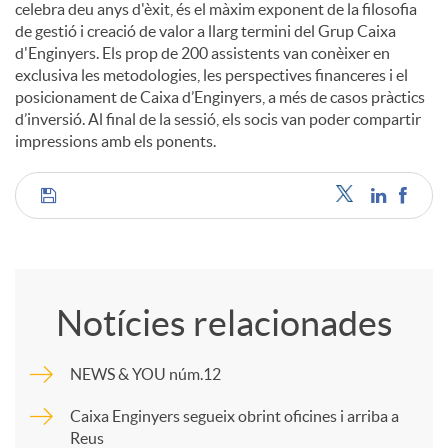
celebra deu anys d'èxit, és el màxim exponent de la filosofia
de gestió i creació de valor a llarg termini del Grup Caixa
u
d'Enginyers. Els prop de 200 assistents van conèixer en
exclusiva les metodologies, les perspectives financeres i el
posicionament de Caixa d’Enginyers, a més de casos pràctics
t
d’inversió. Al final de la sessió, els socis van poder compartir
impressions amb els ponents.
s
C
o
Notícies relacionades
m
NEWS & YOU núm.12
p
Caixa Enginyers segueix obrint oficines i arriba a
Reus