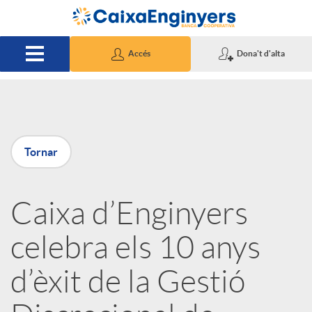
Salta al contingut principal
Accés
Dona't d'alta
P
Tornar
u
Caixa d’Enginyers
b
celebra els 10 anys
l
d’èxit de la Gestió
i