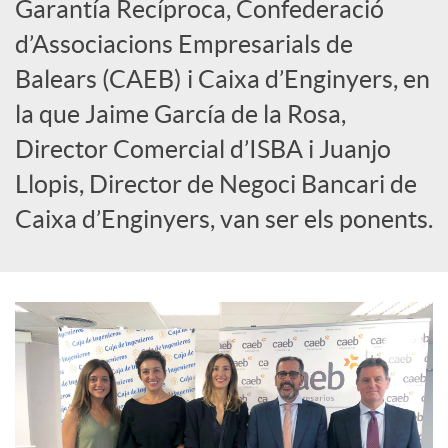
Garantía Recíproca, Confederació
c
d’Associacions Empresarials de
Balears (CAEB) i Caixa d’Enginyers, en
i
la que Jaime García de la Rosa,
a
Director Comercial d’ISBA i Juanjo
Llopis, Director de Negoci Bancari de
l
Caixa d’Enginyers, van ser els ponents.
s