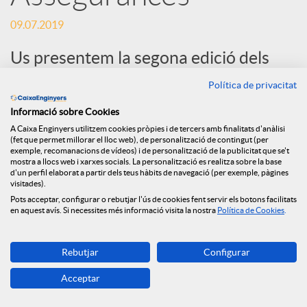
09.07.2019
s
Us presentem la segona edició dels
S
Quaderns de finances i assegurances:
Política de privacitat
“Guia d'Inversions; Com estalviar i
Informació sobre Cookies
o
invertir en els temps de tipus d'interès
A Caixa Enginyers utilitzem cookies pròpies i de tercers amb finalitats d'anàlisi
(fet que permet millorar el lloc web), de personalització de contingut (per
molt baixos i negatius”.
exemple, recomanacions de vídeos) i de personalització de la publicitat que se't
c
mostra a llocs web i xarxes socials. La personalització es realitza sobre la base
d'un perfil elaborat a partir dels teus hàbits de navegació (per exemple, pàgines
visitades).
Pots acceptar, configurar o rebutjar l'ús de cookies fent servir els botons facilitats
i
en aquest avís. Si necessites més informació visita la nostra
Política de Cookies
.
a
Rebutjar
Configurar
Acceptar
l