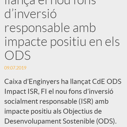
r
d’inversió
x
responsable amb
e
impacte positiu en els
ODS
s
09.07.2019
S
Caixa d’Enginyers ha llançat CdE ODS
o
Impact ISR, FI el nou fons d’inversió
socialment responsable (ISR) amb
c
impacte positiu als Objectius de
Desenvolupament Sostenible (ODS).