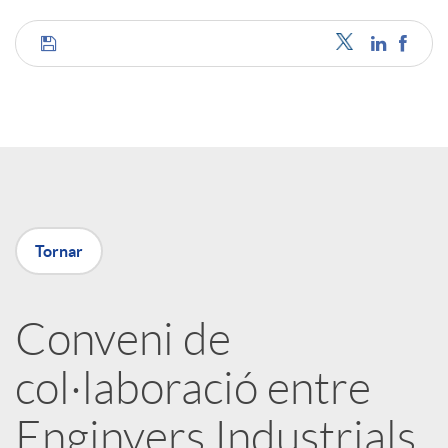
C
o
m
p
Tornar
a
Conveni de
col·laboració entre
r
Enginyers Industrials