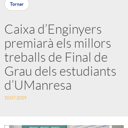
Tornar
a
Caixa d’Enginyers
r
premiarà els millors
x
treballs de Final de
e
Grau dels estudiants
d’UManresa
s
10.07.2019
S
o