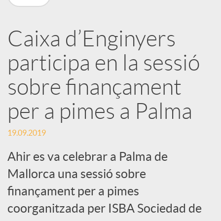
a
Caixa d’Enginyers
r
participa en la sessió
x
sobre finançament
e
per a pimes a Palma
19.09.2019
s
Ahir es va celebrar a Palma de
S
Mallorca una sessió sobre
finançament per a pimes
o
coorganitzada per ISBA Sociedad de