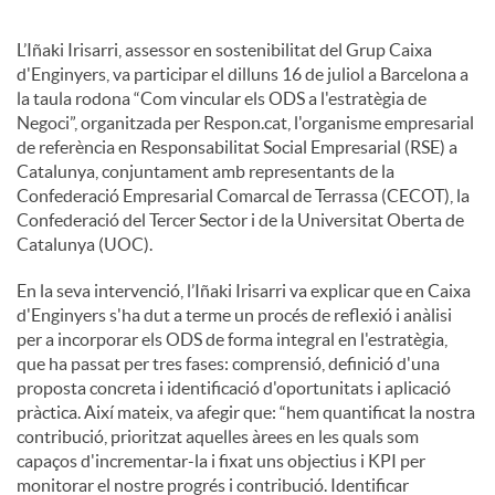
l
L’Iñaki Irisarri, assessor en sostenibilitat del Grup Caixa
d'Enginyers, va participar el dilluns 16 de juliol a Barcelona a
la taula rodona “Com vincular els ODS a l'estratègia de
s
Negoci”, organitzada per Respon.cat, l'organisme empresarial
de referència en Responsabilitat Social Empresarial (RSE) a
Catalunya, conjuntament amb representants de la
Confederació Empresarial Comarcal de Terrassa (CECOT), la
Confederació del Tercer Sector i de la Universitat Oberta de
Catalunya (UOC).
En la seva intervenció, l’Iñaki Irisarri va explicar que en Caixa
d'Enginyers s'ha dut a terme un procés de reflexió i anàlisi
per a incorporar els ODS de forma integral en l'estratègia,
que ha passat per tres fases: comprensió, definició d'una
proposta concreta i identificació d'oportunitats i aplicació
pràctica. Així mateix, va afegir que: “hem quantificat la nostra
contribució, prioritzat aquelles àrees en les quals som
capaços d'incrementar-la i fixat uns objectius i KPI per
monitorar el nostre progrés i contribució. Identificar