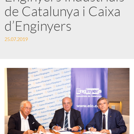
t
de Catalunya i Caixa
i
d’Enginyers
r
25.07.2019
a
X
a
r