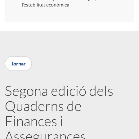
l’estabilitat econòmica
r
a
X
Tornar
a
Segona edició dels
r
Quaderns de
x
Finances i
e
Assegurances