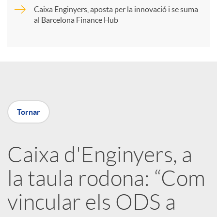
Caixa Enginyers, aposta per la innovació i se suma
i
al Barcelona Finance Hub
r
a
Tornar
X
a
Caixa d'Enginyers, a
la taula rodona: “Com
r
vincular els ODS a
x