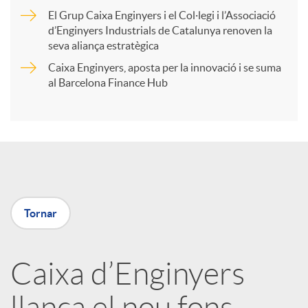
r
El Grup Caixa Enginyers i el Col·legi i l’Associació
d’Enginyers Industrials de Catalunya renoven la
t
seva aliança estratègica
Caixa Enginyers, aposta per la innovació i se suma
i
al Barcelona Finance Hub
r
a
Tornar
X
a
Caixa d’Enginyers
llança el nou fons