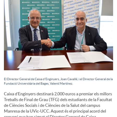
c
i
a
l
s
El Director General de Caixa d’Enginyers, Joan Cavallé, i el Director General de la
Fundació Universitària del Bages, Valentí Martínez.
Caixa d’Enginyers destinarà 2.000 euros a premiar els millors
Treballs de Final de Grau (TFG) dels estudiants de la Facultat
de Ciències Socials i de Ciències de la Salut del campus
Manresa de la UVic-UCC. Aquest és el principal acord del
conveni que han signat el Director General de Caixa