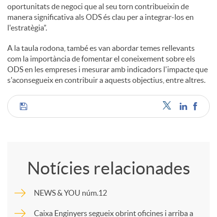
oportunitats de negoci que al seu torn contribueixin de
manera significativa als ODS és clau per a integrar-los en
l'estratègia”.
A la taula rodona, també es van abordar temes rellevants
com la importància de fomentar el coneixement sobre els
ODS en les empreses i mesurar amb indicadors l'impacte que
s'aconsegueix en contribuir a aquests objectius, entre altres.
C
o
Notícies relacionades
m
NEWS & YOU núm.12
p
Caixa Enginyers segueix obrint oficines i arriba a