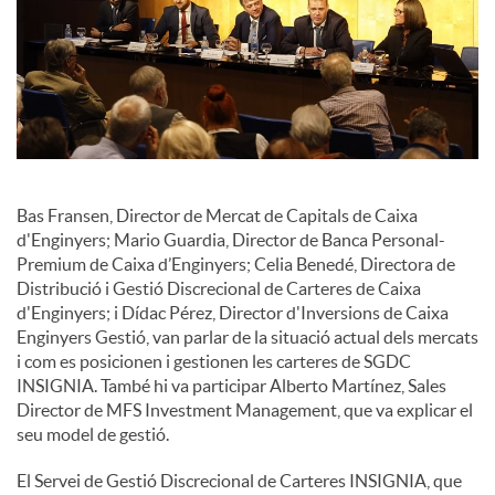
c
o
n
Bas Fransen, Director de Mercat de Capitals de Caixa
d'Enginyers; Mario Guardia, Director de Banca Personal-
t
Premium de Caixa d’Enginyers; Celia Benedé, Directora de
Distribució i Gestió Discrecional de Carteres de Caixa
d'Enginyers; i Dídac Pérez, Director d'Inversions de Caixa
i
Enginyers Gestió, van parlar de la situació actual dels mercats
i com es posicionen i gestionen les carteres de SGDC
INSIGNIA. També hi va participar Alberto Martínez, Sales
n
Director de MFS Investment Management, que va explicar el
seu model de gestió.
g
El Servei de Gestió Discrecional de Carteres INSIGNIA, que