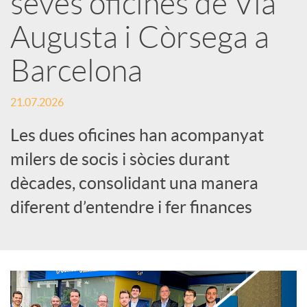
seves oficines de Via
Augusta i Còrsega a
c
Barcelona
a
21.07.2026
d
Les dues oficines han acompanyat
milers de socis i sòcies durant
o
dècades, consolidant una manera
diferent d’entendre i fer finances
r
d
e