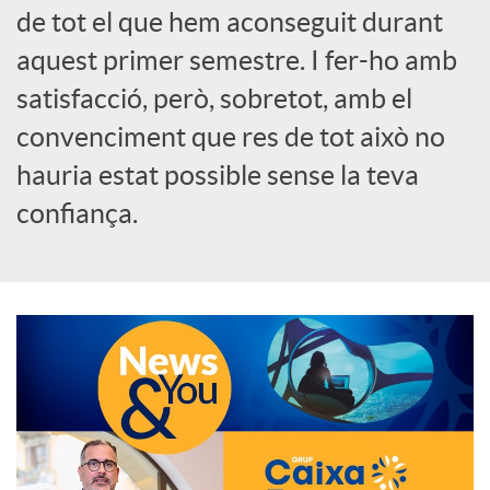
de tot el que hem aconseguit durant
o
aquest primer semestre. I fer-ho amb
c
satisfacció, però, sobretot, amb el
convenciment que res de tot això no
i
hauria estat possible sense la teva
confiança.
a
l
s