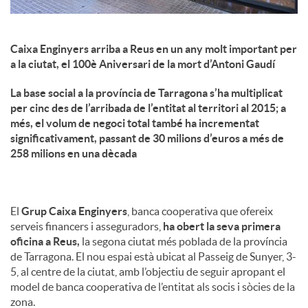
Caixa Enginyers arriba a Reus en un any molt important per
a la ciutat, el 100è Aniversari de la mort d’Antoni Gaudí
La base social a la província de Tarragona s’ha multiplicat
per cinc des de l’arribada de l’entitat al territori al 2015; a
més, el volum de negoci total també ha incrementat
significativament, passant de 30 milions d’euros a més de
258 milions en una dècada
El
Grup Caixa Enginyers
, banca cooperativa que ofereix
serveis financers i asseguradors,
ha obert la seva primera
oficina a Reus,
la segona ciutat més poblada de la província
de Tarragona. El nou espai està ubicat al Passeig de Sunyer, 3-
5, al centre de la ciutat, amb l’objectiu de seguir apropant el
model de banca cooperativa de l’entitat als socis i sòcies de la
zona.