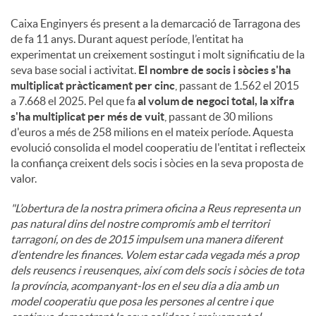
Caixa Enginyers és present a la demarcació de Tarragona des
de fa 11 anys. Durant aquest període, l’entitat ha
experimentat un creixement sostingut i molt significatiu de la
seva base social i activitat.
El nombre de socis i sòcies s'ha
multiplicat pràcticament per cinc
, passant de 1.562 el 2015
a 7.668 el 2025. Pel que fa
al volum de negoci total, la xifra
s'ha multiplicat per més de vuit
, passant de 30 milions
d'euros a més de 258 milions en el mateix període. Aquesta
evolució consolida el model cooperatiu de l'entitat i reflecteix
la confiança creixent dels socis i sòcies en la seva proposta de
valor.
"L’obertura de la nostra primera oficina a Reus representa un
pas natural dins del nostre compromís amb el territori
tarragoní, on des de 2015 impulsem una manera diferent
d’entendre les finances. Volem estar cada vegada més a prop
dels reusencs i reusenques, així com dels socis i sòcies de tota
la província, acompanyant-los en el seu dia a dia amb un
model cooperatiu que posa les persones al centre i que