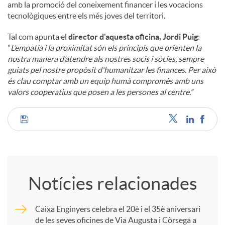
amb la promoció del coneixement financer i les vocacions
tecnològiques entre els més joves del territori.
Tal com apunta el
director d'aquesta oficina, Jordi Puig
:
"
L’empatia i la proximitat són els principis que orienten la
nostra manera d’atendre als nostres socis i sòcies, sempre
guiats pel nostre propòsit d'humanitzar les finances. Per això
és clau comptar amb un equip humà compromès amb uns
valors cooperatius que posen a les persones al centre.”
C
o
Notícies relacionades
m
Caixa Enginyers celebra el 20è i el 35è aniversari
de les seves oficines de Via Augusta i Còrsega a