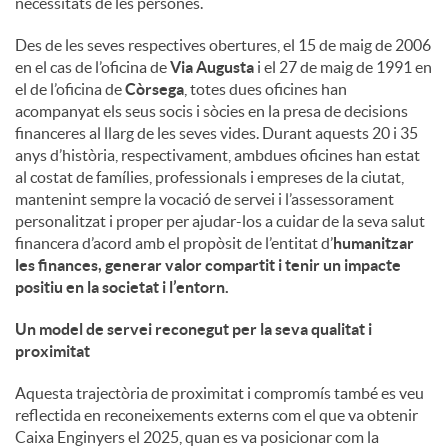
necessitats de les persones.
u
Des de les seves respectives obertures, el 15 de maig de 2006
en el cas de l’oficina de
Via Augusta
i el 27 de maig de 1991 en
el de l’oficina de
Còrsega
, totes dues oficines han
t
acompanyat els seus socis i sòcies en la presa de decisions
financeres al llarg de les seves vides. Durant aquests 20 i 35
anys d’història, respectivament, ambdues oficines han estat
s
al costat de famílies, professionals i empreses de la ciutat,
mantenint sempre la vocació de servei i l’assessorament
personalitzat i proper per ajudar-los a cuidar de la seva salut
financera d’acord amb el propòsit de l’entitat d’
humanitzar
les finances, generar valor compartit i tenir un impacte
positiu en la societat i l’entorn
.
Un model de servei reconegut per la seva qualitat i
proximitat
Aquesta trajectòria de proximitat i compromís també es veu
reflectida en reconeixements externs com el que va obtenir
Caixa Enginyers el 2025, quan es va posicionar com la