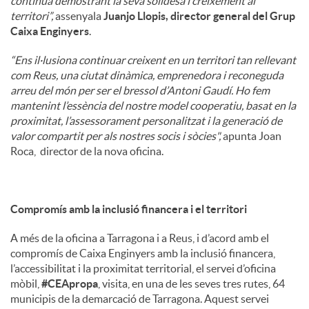
continua demostrant la seva solidesa i creixement al
territori”,
assenyala
Juanjo Llopis, director general del Grup
Caixa Enginyers
.
“Ens il·lusiona continuar creixent en un territori tan rellevant
com Reus, una ciutat dinàmica, emprenedora i reconeguda
arreu del món per ser el bressol d’Antoni Gaudí. Ho fem
mantenint l’essència del nostre model cooperatiu, basat en la
proximitat, l’assessorament personalitzat i la generació de
valor compartit per als nostres socis i sòcies",
apunta Joan
Roca, director de la nova oficina.
Compromís amb la inclusió financera i el territori
A més de la oficina a Tarragona i a Reus, i d’acord amb el
compromís de Caixa Enginyers amb la inclusió financera,
l’accessibilitat i la proximitat territorial, el servei d’oficina
mòbil,
#CEApropa
, visita, en una de les seves tres rutes, 64
municipis de la demarcació de Tarragona. Aquest servei