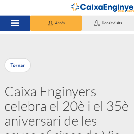
Salta al contingut principal
Accés
Dona't d'alta
P
Tornar
u
Caixa Enginyers
b
celebra el 20è i el 35è
l
aniversari de les
i