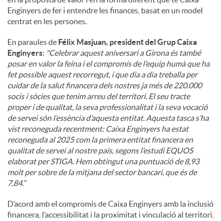
Enginyers de fer i entendre les finances, basat en un model
centrat en les persones.
En paraules de
Félix Masjuan, president del Grup Caixa
Enginyers
:
"
Celebrar aquest aniversari a Girona és també
posar en valor la feina i el compromís de l’equip humà que ha
fet possible aquest recorregut, i que dia a dia treballa per
cuidar de la salut financera dels nostres ja més de 220.000
socis i sòcies que tenim arreu del territori. El seu tracte
proper i de qualitat, la seva professionalitat i la seva vocació
de servei són l’essència d’aquesta entitat. Aquesta tasca s’ha
vist reconeguda recentment: Caixa Enginyers ha estat
reconeguda al 2025 com la primera entitat financera en
qualitat de servei al nostre país, segons l’estudi EQUOS
elaborat per STIGA. Hem obtingut una puntuació de 8,93
molt per sobre de la mitjana del sector bancari, que és de
7,84.”
D’acord amb el compromís de Caixa Enginyers amb la inclusió
financera, l’accessibilitat i la proximitat i vinculació al territori,