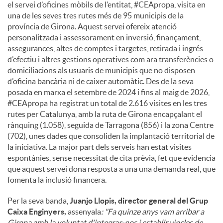
el servei d’oficines mòbils de l’entitat, #CEApropa, visita en
una de les seves tres rutes més de 95 municipis de la
província de Girona. Aquest servei ofereix atenció
personalitzada i assessorament en inversió, finançament,
assegurances, altes de comptes i targetes, retirada i ingrés
d’efectiu i altres gestions operatives com ara transferències o
domiciliacions als usuaris de municipis que no disposen
d’oficina bancària ni de caixer automàtic. Des de la seva
posada en marxa el setembre de 2024 i fins al maig de 2026,
#CEApropa ha registrat un total de 2.616 visites en les tres
rutes per Catalunya, amb la ruta de Girona encapçalant el
rànquing (1.058), seguida de Tarragona (856) i la zona Centre
(702), unes dades que consoliden la implantació territorial de
la iniciativa. La major part dels serveis han estat visites
espontànies, sense necessitat de cita prèvia, fet que evidencia
que aquest servei dona resposta a una una demanda real, que
fomenta la inclusió financera.
Per la seva banda,
Juanjo Llopis, director general del Grup
Caixa Enginyers,
assenyala
: "Fa quinze anys vam arribar a
Girona amb la voluntat d'integrar-nos i establir vincles de