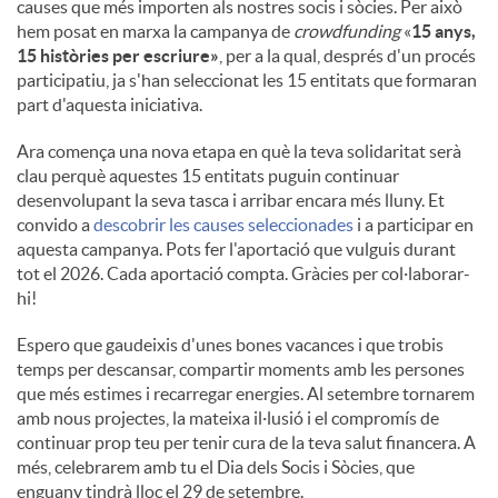
causes que més importen als nostres socis i sòcies. Per això
hem posat en marxa la campanya de
crowdfunding
«
15 anys,
15 històries per escriure»
, per a la qual, després d'un procés
participatiu, ja s'han seleccionat les 15 entitats que formaran
part d'aquesta iniciativa.
Ara comença una nova etapa en què la teva solidaritat serà
clau perquè aquestes 15 entitats puguin continuar
desenvolupant la seva tasca i arribar encara més lluny. Et
convido a
descobrir les causes seleccionades
i a participar en
aquesta campanya. Pots fer l'aportació que vulguis durant
tot el 2026. Cada aportació compta. Gràcies per col·laborar-
hi!
Espero que gaudeixis d'unes bones vacances i que trobis
temps per descansar, compartir moments amb les persones
que més estimes i recarregar energies. Al setembre tornarem
amb nous projectes, la mateixa il·lusió i el compromís de
continuar prop teu per tenir cura de la teva salut financera. A
més, celebrarem amb tu el Dia dels Socis i Sòcies, que
enguany tindrà lloc el 29 de setembre.