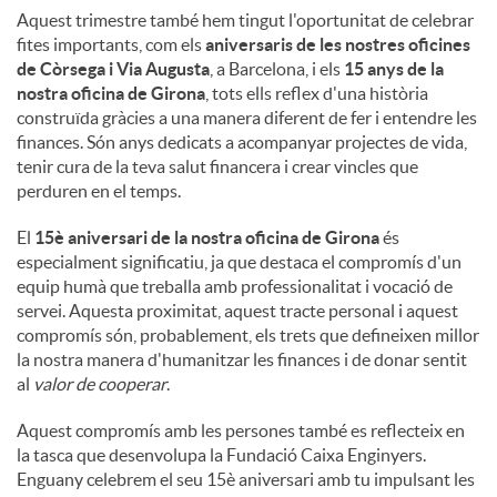
Aquest trimestre també hem tingut l'oportunitat de celebrar
fites importants, com els
aniversaris de les nostres oficines
de Còrsega i Via Augusta
, a Barcelona, ​​i els
15 anys de la
nostra oficina de Girona
, tots ells reflex d'una història
construïda gràcies a una manera diferent de fer i entendre les
finances. Són anys dedicats a acompanyar projectes de vida,
tenir cura de la teva salut financera i crear vincles que
perduren en el temps.
El
15è aniversari de la nostra oficina de Girona
és
especialment significatiu, ja que destaca el compromís d'un
equip humà que treballa amb professionalitat i vocació de
servei. Aquesta proximitat, aquest tracte personal i aquest
compromís són, probablement, els trets que defineixen millor
la nostra manera d'humanitzar les finances i de donar sentit
al
valor de cooperar
.
Aquest compromís amb les persones també es reflecteix en
la tasca que desenvolupa la Fundació Caixa Enginyers.
Enguany celebrem el seu 15è aniversari amb tu impulsant les