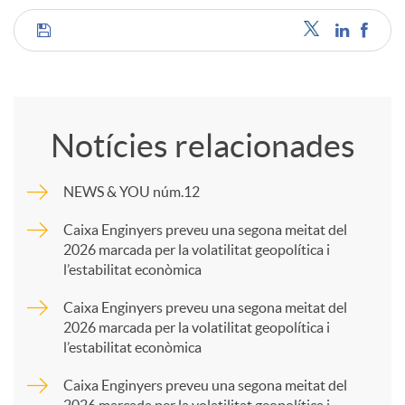
C
o
Notícies relacionades
m
NEWS & YOU núm.12
p
Caixa Enginyers preveu una segona meitat del
2026 marcada per la volatilitat geopolítica i
l’estabilitat econòmica
a
Caixa Enginyers preveu una segona meitat del
2026 marcada per la volatilitat geopolítica i
r
l’estabilitat econòmica
Caixa Enginyers preveu una segona meitat del
t