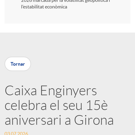
2026 marcada per la volatilitat geopolítica i
l’estabilitat econòmica
i
r
a
Tornar
X
Caixa Enginyers
a
celebra el seu 15è
r
aniversari a Girona
x
03.07.2026