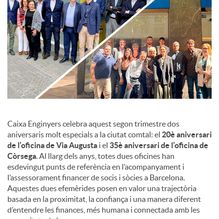
c
o
n
t
Caixa Enginyers celebra aquest segon trimestre dos
aniversaris molt especials a la ciutat comtal: el
20è aniversari
de l’oficina de Via Augusta
i el
35è aniversari de l’oficina de
i
Còrsega
. Al llarg dels anys, totes dues oficines han
esdevingut punts de referència en l’acompanyament i
n
l’assessorament financer de socis i sòcies a Barcelona.
Aquestes dues efemèrides posen en valor una trajectòria
basada en la proximitat, la confiança i una manera diferent
g
d’entendre les finances, més humana i connectada amb les