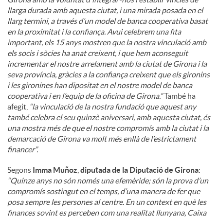
llarga durada amb aquesta ciutat, i una mirada posada en el
llarg termini, a través d’un model de banca cooperativa basat
en la proximitat i la confiança. Avui celebrem una fita
important, els 15 anys mostren que la nostra vinculació amb
els socis i sòcies ha anat creixent, i que hem aconseguit
incrementar el nostre arrelament amb la ciutat de Girona i la
seva província, gràcies a la confiança creixent que els gironins
i les gironines han dipositat en el nostre model de banca
cooperativa i en l’equip de la oficina de Girona.”
També ha
afegit,
“la vinculació de la nostra fundació que aquest any
també celebra el seu quinzè aniversari, amb aquesta ciutat, és
una mostra més de que el nostre compromís amb la ciutat i la
demarcació de Girona va molt més enllà de l’estrictament
financer”.
Segons
Imma Muñoz
,
diputada de la Diputació de Girona
:
“Quinze anys no són només una efemèride; són la prova d’un
compromís sostingut en el temps, d’una manera de fer que
posa sempre les persones al centre. En un context en què les
finances sovint es perceben com una realitat llunyana, Caixa