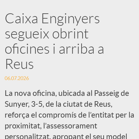
a
Caixa Enginyers
segueix obrint
r
oficines i arriba a
x
Reus
e
06.07.2026
s
La nova oficina, ubicada al Passeig de
Sunyer, 3-5, de la ciutat de Reus,
S
reforça el compromís de l’entitat per la
proximitat, l’assessorament
o
personalitzat, apropant el seu model