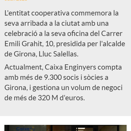
L'entitat cooperativa commemora la
e
seva arribada a la ciutat amb una
celebració a la seva oficina del Carrer
s
Emili Grahit, 10, presidida per l'alcalde
S
de Girona, Lluc Salellas.
Actualment, Caixa Enginyers compta
o
amb més de 9.300 socis i sòcies a
Girona, i gestiona un volum de negoci
c
de més de 320 M d'euros.
i
a