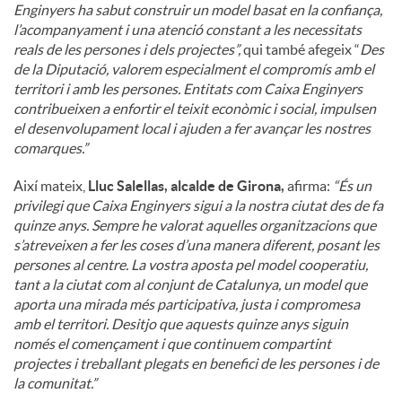
Enginyers ha sabut construir un model basat en la confiança,
l’acompanyament i una atenció constant a les necessitats
reals de les persones i dels projectes”,
qui també afegeix “
Des
de la Diputació, valorem especialment el compromís amb el
territori i amb les persones. Entitats com Caixa Enginyers
contribueixen a enfortir el teixit econòmic i social, impulsen
el desenvolupament local i ajuden a fer avançar les nostres
comarques.”
Així mateix,
Lluc Salellas, alcalde de Girona,
afirma:
“És un
privilegi que Caixa Enginyers sigui a la nostra ciutat des de fa
quinze anys. Sempre he valorat aquelles organitzacions que
s’atreveixen a fer les coses d’una manera diferent, posant les
persones al centre. La vostra aposta pel model cooperatiu,
tant a la ciutat com al conjunt de Catalunya, un model que
aporta una mirada més participativa, justa i compromesa
amb el territori. Desitjo que aquests quinze anys siguin
només el començament i que continuem compartint
projectes i treballant plegats en benefici de les persones i de
la comunitat.”