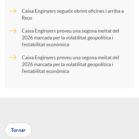
Caixa Enginyers segueix obrint oficines i arriba a
a
Reus
Caixa Enginyers preveu una segona meitat del
r
2026 marcada per la volatilitat geopolítica i
l’estabilitat econòmica
t
Caixa Enginyers preveu una segona meitat del
2026 marcada per la volatilitat geopolítica i
l’estabilitat econòmica
i
r
a
Tornar
X