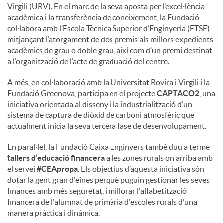
Virgili (URV). En el marc de la seva aposta per l’excel·lència
acadèmica i la transferència de coneixement, la Fundació
col·labora amb l’Escola Tècnica Superior d’Enginyeria (ETSE)
mitjançant l’atorgament de dos premis als millors expedients
acadèmics de grau o doble grau, així com d’un premi destinat
a l’organització de l’acte de graduació del centre.
A més, en col·laboració amb la Universitat Rovira i Virgili i la
Fundació Greenova, participa en el projecte
CAPTACO2
, una
iniciativa orientada al disseny i la industrialització d’un
sistema de captura de diòxid de carboni atmosfèric que
actualment inicia la seva tercera fase de desenvolupament.
En paral·lel, la Fundació Caixa Enginyers també duu a terme
tallers d’educació financera
a les zones rurals on arriba amb
el servei
#CEApropa
. Els objectius d’aquesta iniciativa són
dotar la gent gran d'eines perquè puguin gestionar les seves
finances amb més seguretat, i millorar l'alfabetització
financera de l'alumnat de primària d'escoles rurals d’una
manera pràctica i dinàmica.