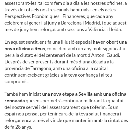
assessorant-les, tal com fem dia a dia a les nostres oficines, a
través de tots els nostres canals habituals i en els actes
Perspectives Econòmiques i Financeres, que cada any
celebrem al gener i al juny a Barcelona i Madrid, i que aquest
mes de juny hem reforçat amb sessions a València i Lleida.
En aquest sentit, ens fa una il·lusió especial
haver obert una
nova oficina a Reus
, coincidint amb un any molt significatiu
per a la ciutat: el del centenari de la mort d'Antoni Gaudí.
Després de ser presents durant més d'una dècada a la
província de Tarragona, amb una oficina a la capital,
continuem creixent gràcies a la teva confiança i al teu
compromís.
També hem iniciat
una nova etapa a Sevilla amb una oficina
renovada
que ens permetrà continuar millorant la qualitat
del nostre servei i de l'assessorament que t’oferim. És un
espai nou pensat per tenir cura de la teva salut financera i
reforçar encara més el vincle que mantenim amb la ciutat des
de fa 28 anys.