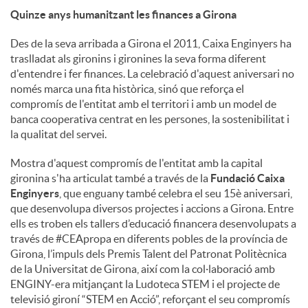
Quinze anys humanitzant les finances a Girona
Des de la seva arribada a Girona el 2011, Caixa Enginyers ha
traslladat als gironins i gironines la seva forma diferent
d'entendre i fer finances. La celebració d'aquest aniversari no
només marca una fita històrica, sinó que reforça el
compromís de l'entitat amb el territori i amb un model de
banca cooperativa centrat en les persones, la sostenibilitat i
la qualitat del servei.
Mostra d'aquest compromís de l'entitat amb la capital
gironina s'ha articulat també a través de la
Fundació Caixa
Enginyers
, que enguany també celebra el seu 15è aniversari,
que desenvolupa diversos projectes i accions a Girona. Entre
ells es troben els tallers d’educació financera desenvolupats a
través de #CEApropa en diferents pobles de la província de
Girona, l’impuls dels Premis Talent del Patronat Politècnica
de la Universitat de Girona, així com la col·laboració amb
ENGINY-era mitjançant la Ludoteca STEM i el projecte de
televisió gironí “STEM en Acció”, reforçant el seu compromís