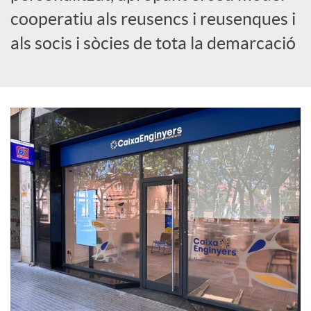
cooperatiu als reusencs i reusenques i
c
als socis i sòcies de tota la demarcació
i
a
l
s