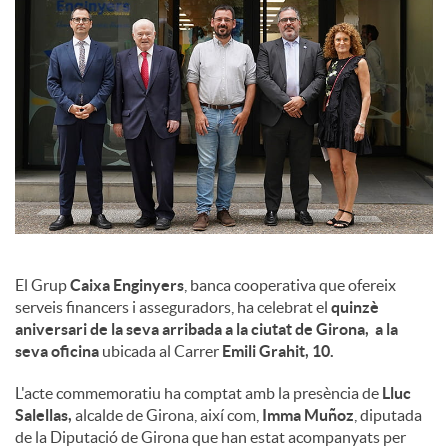
l
s
El Grup
Caixa Enginyers
, banca cooperativa que ofereix
serveis financers i asseguradors, ha celebrat el
quinzè
aniversari de la seva arribada a la ciutat de Girona, a la
seva oficina
ubicada al Carrer
Emili Grahit, 10.
L'acte commemoratiu ha comptat amb la presència de
Lluc
Salellas,
alcalde de Girona, així com,
Imma Muñoz
, diputada
de la Diputació de Girona que han estat acompanyats per