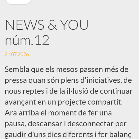
X
NEWS & YOU
a
núm.12
r
21.07.2026
x
Sembla que els mesos passen més de
pressa quan són plens d'iniciatives, de
e
nous reptes i de la il·lusió de continuar
avançant en un projecte compartit.
s
Ara arriba el moment de fer una
pausa, descansar i desconnectar per
S
gaudir d’uns dies diferents i fer balanç