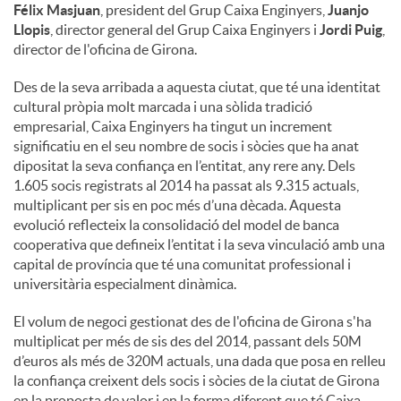
Félix Masjuan
, president del Grup Caixa Enginyers,
Juanjo
Llopis
, director general del Grup Caixa Enginyers i
Jordi Puig
,
director de l'oficina de Girona.
Des de la seva arribada a aquesta ciutat, que té una identitat
cultural pròpia molt marcada i una sòlida tradició
empresarial, Caixa Enginyers ha tingut un increment
significatiu en el seu nombre de socis i sòcies que ha anat
dipositat la seva confiança en l’entitat, any rere any. Dels
1.605 socis registrats al 2014 ha passat als 9.315 actuals,
multiplicant per sis en poc més d’una dècada. Aquesta
evolució reflecteix la consolidació del model de banca
cooperativa que defineix l’entitat i la seva vinculació amb una
capital de província que té una comunitat professional i
universitària especialment dinàmica.
El volum de negoci gestionat des de l'oficina de Girona s'ha
multiplicat per més de sis des del 2014, passant dels 50M
d’euros als més de 320M actuals, una dada que posa en relleu
la confiança creixent dels socis i sòcies de la ciutat de Girona
en la proposta de valor i en la forma diferent que té Caixa