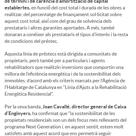
de termini i de carència d’amortització de capital
establertes,
en funció́ del cost total i durada de les obres a
realitzar, del percentatge de finançament sol·licitat sobre
aquest cost total, així́ com del grau de solvència dels
prestataris i altres garanties aportades. A més, també
donaran a conèixer als prestataris el tipus d’interès i la resta
de condicions del préstec.
Aquesta línia de préstecs està dirigida a comunitats de
propietaris, però també per a particulars i agents
rehabilitadors que realitzin inversions que comportin una
millora de l’eficiència energètica i de la sostenibilitat dels
immobles, d’acord amb els criteris marcats per l’Agència de
l’Habitatge de Catalunya en “Línia d’Ajuts a la Rehabilitació
Energètica Residencial”.
Per la seva banda,
Joan Cavallé, director general de Caixa
d’Enginyers,
ha confirmat que “la sostenibilitat de les
propietats residencials son un dels focus mes rellevants del
programa Next Generation i, en aquest sentit, estem molt
satisfets amb aquest acord que ens permetrà seguir