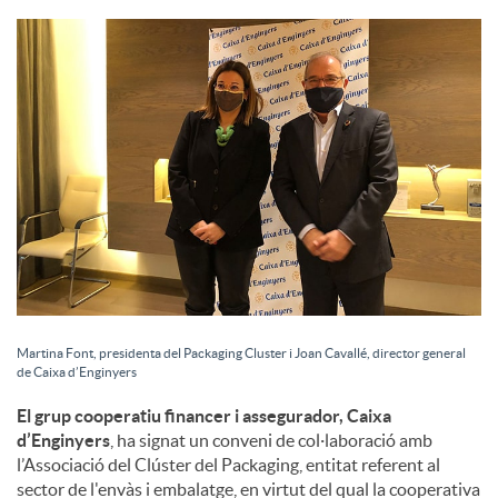
S
o
c
i
a
Martina Font, presidenta del Packaging Cluster i Joan Cavallé, director general
de Caixa d’Enginyers
l
El grup cooperatiu financer i assegurador, Caixa
d’Enginyers
, ha signat un conveni de col·laboració amb
s
l’Associació del Clúster del Packaging, entitat referent al
sector de l'envàs i embalatge, en virtut del qual la cooperativa