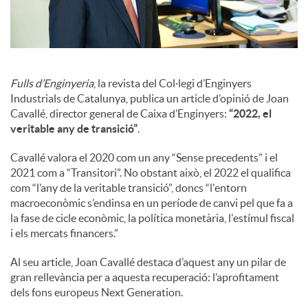
o
c
i
Fulls d’Enginyeria
, la revista del Col·legi d’Enginyers
Industrials de Catalunya, publica un article d’opinió de Joan
Cavallé, director general de Caixa d’Enginyers:
“2022, el
a
veritable any de transició”
.
Cavallé valora el 2020 com un any “Sense precedents” i el
l
2021 com a “Transitori”. No obstant això, el 2022 el qualifica
com “l’any de la veritable transició”, doncs “l'entorn
macroeconòmic s’endinsa en un període de canvi pel que fa a
s
la fase de cicle econòmic, la política monetària, l'estímul fiscal
i els mercats financers.”
Al seu article, Joan Cavallé destaca d’aquest any un pilar de
gran rellevància per a aquesta recuperació: l’aprofitament
dels fons europeus Next Generation.