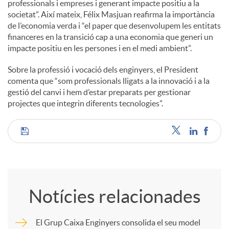
professionals i empreses i generant impacte positiu a la
societat”. Així mateix, Félix Masjuan reafirma la importància
u
de l’economia verda i “el paper que desenvolupem les entitats
financeres en la transició cap a una economia que generi un
impacte positiu en les persones i en el medi ambient”.
t
Sobre la professió i vocació dels enginyers, el President
comenta que “som professionals lligats a la innovació i a la
s
gestió del canvi i hem d’estar preparats per gestionar
projectes que integrin diferents tecnologies”.
C
o
Notícies relacionades
m
El Grup Caixa Enginyers consolida el seu model