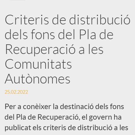
X
Criteris de distribució
a
dels fons del Pla de
r
Recuperació a les
Comunitats
x
Autònomes
e
25.02.2022
s
Per a conèixer la destinació dels fons
del Pla de Recuperació, el govern ha
S
publicat els criteris de distribució a les