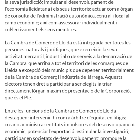
la seva jurisdicció; impulsar el desenvolupament de
l'economia lleidatana i els seus territoris; actuar com a òrgan
de consulta de l'administració autonòmica, central i local al
camp econòmic; així com assessorar individualment i
col·lectivament els seus membres.
La Cambra de Comerç de Lleida està integrada per totes les
persones, naturals i jurídiques, que exerceixin la seva
activitat mercantil, industrial o de serveis a la demarcació de
la Cambra, que arriba a tot el territori de les comarques de
Lleida a excepció dels municipis que depenen territorialment
de la Cambra de Comerç i Indústria de Tàrrega. Aquests
electors tenen dret a participar a ser elegits ia triar
directament lòrgan màxim de presentació de la Corporació,
que és el Ple.
Entre les funcions de la Cambra de Comerç de Lleida
destaquen: intervenir-hi com a àrbitre d'equitat en litigis;
crear o administrar entitats impulsores del desenvolupament
econòmic; potenciar l'exportació; estimular la investigació;
participar en societats de desenvolupament; promoure la