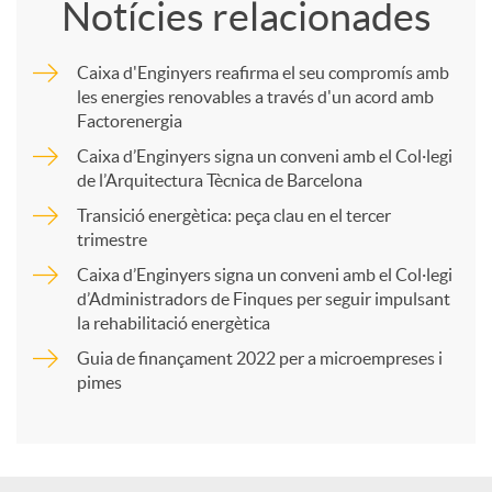
Notícies relacionades
m
Caixa d'Enginyers reafirma el seu compromís amb
les energies renovables a través d'un acord amb
p
Factorenergia
Caixa d’Enginyers signa un conveni amb el Col·legi
a
de l’Arquitectura Tècnica de Barcelona
Transició energètica: peça clau en el tercer
trimestre
r
Caixa d’Enginyers signa un conveni amb el Col·legi
d’Administradors de Finques per seguir impulsant
t
la rehabilitació energètica
Guia de finançament 2022 per a microempreses i
i
pimes
r