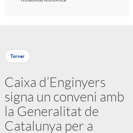
r
a
X
Tornar
a
Caixa d’Enginyers
r
signa un conveni amb
x
la Generalitat de
e
Catalunya per a