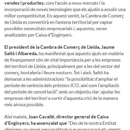
vendes i productes,
com l'accés a nous mercats i la
incorporació de noves tecnologies que els ajudin a assolir una
millor competitivitat. En aquest sentit, la Cambra de Comerç
de Lleida es convertirà en l’antena territorial per captar
possibles necessitats empresarials i, aquestes, seran
analitzades per Caixa d‟Enginyers.
El president de la Cambra de Comerç de Lleida, Jaume
Saltó i Albareda,
ha manifestat que aquests ajuts en matèria
de finançament són de vital importància per a les empreses
del territori de Lleida, principalment per a les del sector del
comerç, hostaleria i lleure nocturn. Tot i això, Saltó ha
demanat a les administracions "la possibilitat d'ampliar el
període de carència dels préstecs ICO, així com l'ampliació
del període de cancel·lació", amb un objectiu clar: ajudar les
empreses del territori a sortir d'aquesta crisi de la manera
més airosa possible.
Així mateix,
Joan Cavallé, director general de Caixa
d'Enginyers, ha assenyalat que
“Des de la nostra Entitat
oferirem un servei personalitzat que assessorarà els agents