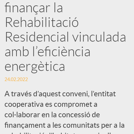
finançar la
s
Rehabilitació
S
Residencial vinculada
o
amb l’eficiència
energètica
c
24.02.2022
i
A través d’aquest conveni, l’entitat
a
cooperativa es compromet a
col·laborar en la concessió de
l
finançament a les comunitats per a la