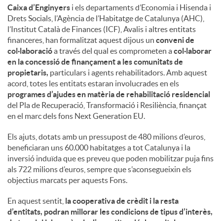
Caixa d’Enginyers
i els departaments d’Economia i Hisenda i
Drets Socials, l’Agència de l’Habitatge de Catalunya (AHC),
l’Institut Català de Finances (ICF), Avalis i altres entitats
financeres, han formalitzat aquest dijous un
conveni de
col·laboració
a través del qual es comprometen a
col·laborar
en la concessió de finançament a les comunitats de
propietaris,
particulars i agents rehabilitadors. Amb aquest
acord, totes les entitats estaran involucrades en els
programes d’ajudes en matèria de rehabilitació residencial
del Pla de Recuperació, Transformació i Resiliència, finançat
en el marc dels fons Next Generation EU.
Els ajuts, dotats amb un pressupost de 480 milions d’euros,
beneficiaran uns 60.000 habitatges a tot Catalunya i la
inversió induïda que es preveu que poden mobilitzar puja fins
als 722 milions d’euros, sempre que s’aconsegueixin els
objectius marcats per aquests Fons.
En aquest sentit,
la cooperativa de crèdit i la resta
d’entitats, podran millorar les condicions de tipus d’interès,