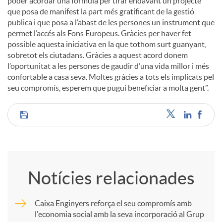
poder acordar una fórmula per tirar endavant un projecte
que posa de manifest la part més gratificant de la gestió
publica i que posa a l’abast de les persones un instrument que
permet l’accés als Fons Europeus. Gràcies per haver fet
possible aquesta iniciativa en la que tothom surt guanyant,
sobretot els ciutadans. Gràcies a aquest acord donem
l’oportunitat a les persones de gaudir d’una vida millor i més
confortable a casa seva. Moltes gràcies a tots els implicats pel
seu compromís, esperem que pugui beneficiar a molta gent”.
C
o
Notícies relacionades
m
Caixa Enginyers reforça el seu compromís amb
l'economia social amb la seva incorporació al Grup