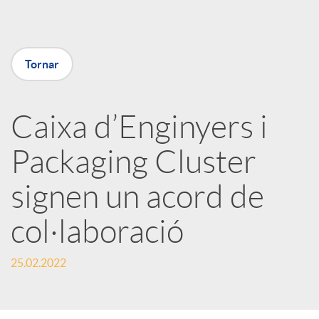
a
Tornar
X
a
Caixa d’Enginyers i
Packaging Cluster
r
signen un acord de
x
col·laboració
e
25.02.2022
s