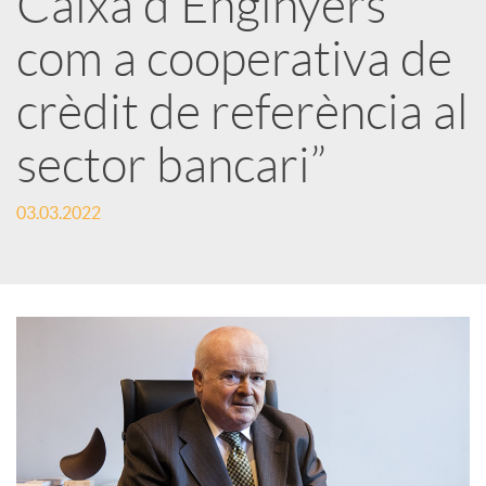
Caixa d’Enginyers
com a cooperativa de
c
crèdit de referència al
a
sector bancari”
d
03.03.2022
o
r
d
e