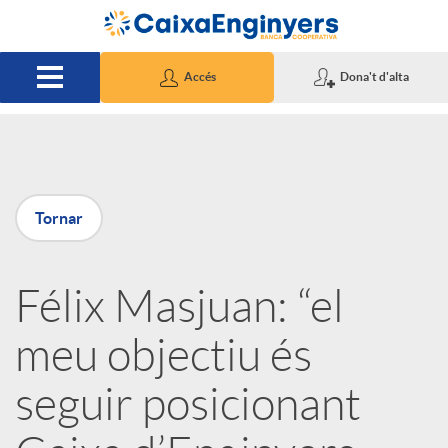
Salta al contingut principal
Accés
Dona't d'alta
P
Tornar
u
Félix Masjuan: “el
b
meu objectiu és
l
seguir posicionant
i