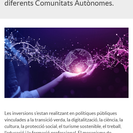
diferents Comunitats Autònomes.
o
c
i
a
l
s
Les inversions s’estan realitzant en polítiques públiques
vinculades a la transició verda, la digitalització, la ciència, la
cultura, la protecció social, el turisme sostenible, el treball,
l’educació i la formació professional. El mecanisme de