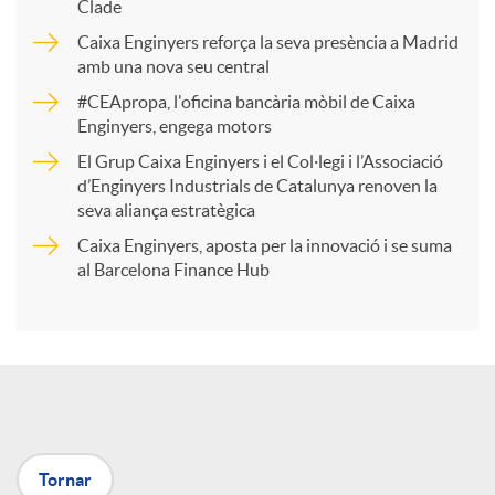
p
Clade
Caixa Enginyers reforça la seva presència a Madrid
a
amb una nova seu central
#CEApropa, l'oficina bancària mòbil de Caixa
Enginyers, engega motors
r
El Grup Caixa Enginyers i el Col·legi i l’Associació
d’Enginyers Industrials de Catalunya renoven la
t
seva aliança estratègica
Caixa Enginyers, aposta per la innovació i se suma
i
al Barcelona Finance Hub
r
a
Tornar