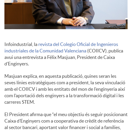
c
o
Infoindustrial, la
revista del Colegio Oficial de Ingenieros
n
industriales de la Comunidad Valenciana
(COIICV), publica
avui una entrevista a Félix Masjuan, President de Caixa
d’Enginyers.
t
Masjuan explica, en aquesta publicació, quines seran les
seves línies estratègiques com a president, la seva vinculació
i
amb el COIICV i amb les entitats del mon de l’enginyeria així
com l’aportació dels enginyers a la transformació digital i les
carreres STEM.
n
El President afirma que “el meu objectiu és seguir posicionant
Caixa d’Enginyers com a cooperativa de crèdit de referència
g
al sector bancari, aportant valor financer i social a famílies,