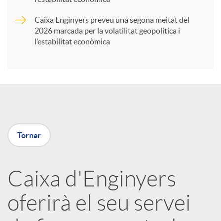
Caixa Enginyers preveu una segona meitat del
i
2026 marcada per la volatilitat geopolítica i
l’estabilitat econòmica
r
a
X
Tornar
a
Caixa d'Enginyers
r
oferirà el seu servei
x