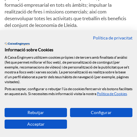
formació empresarial en tots els àmbits; impulsar la
realització de fires i missions comercials; així com
desenvolupar totes les activitats que treballin els beneficis
del conjunt de leconomia de Lleida.
Entre els serveis destaquen la formació, la
Política de privacitat
internacionalització, la informació d'empreses, la innovació i
Informació sobre Cookies
les TIC, la indústria, la legislació, el comerç i la creació
d'empreses.
A Caixa Enginyers utilitzem cookies pròpies i de tercers amb finalitats d'anàlisi
(fet que permet millorar el lloc web), de personalització de contingut (per
exemple, recomanacions de vídeos) i de personalització de la publicitat que se't
mostra a llocs web i xarxes socials. La personalització es realitza sobre la base
d'un perfil elaborat a partir dels teus hàbits de navegació (per exemple, pàgines
C
visitades).
Pots acceptar, configurar o rebutjar l'ús de cookies fent servir els botons facilitats
en aquest avís. Si necessites més informació visita la nostra
Política de Cookies
.
o
Notícies relacionades
Rebutjar
Configurar
m
Acceptar
El Grup Caixa Enginyers consolida el seu model
cooperatiu, sent la primera entitat en qualitat de