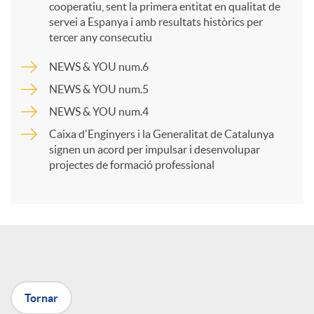
cooperatiu, sent la primera entitat en qualitat de
p
servei a Espanya i amb resultats històrics per
tercer any consecutiu
a
NEWS & YOU num.6
NEWS & YOU num.5
r
NEWS & YOU num.4
Caixa d'Enginyers i la Generalitat de Catalunya
t
signen un acord per impulsar i desenvolupar
projectes de formació professional
i
r
a
Tornar