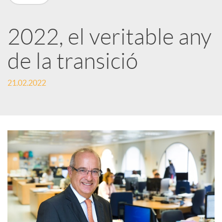
X
a
2022, el veritable any
de la transició
r
21.02.2022
x
e
s
S