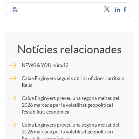
C
o
Notícies relacionades
m
NEWS & YOU núm.12
p
Caixa Enginyers segueix obrint oficines i arriba a
Reus
a
Caixa Enginyers preveu una segona meitat del
2026 marcada per la volatilitat geopolítica i
l’estabilitat econòmica
r
Caixa Enginyers preveu una segona meitat del
2026 marcada per la volatilitat geopolítica i
t
l’estabilitat econòmica