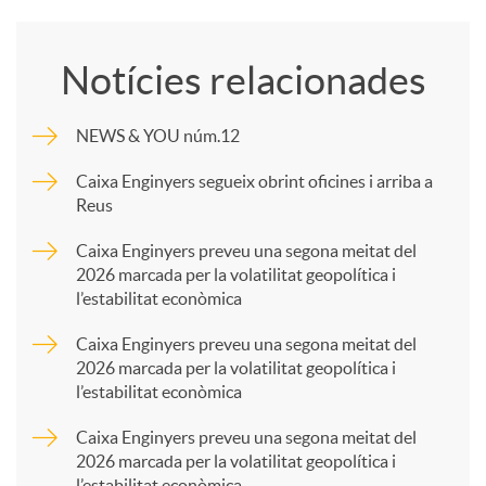
o
Notícies relacionades
m
NEWS & YOU núm.12
p
Caixa Enginyers segueix obrint oficines i arriba a
Reus
a
Caixa Enginyers preveu una segona meitat del
2026 marcada per la volatilitat geopolítica i
l’estabilitat econòmica
r
Caixa Enginyers preveu una segona meitat del
2026 marcada per la volatilitat geopolítica i
t
l’estabilitat econòmica
Caixa Enginyers preveu una segona meitat del
i
2026 marcada per la volatilitat geopolítica i
l’estabilitat econòmica