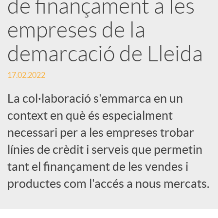
de finançament a les
e
empreses de la
demarcació de Lleida
s
17.02.2022
S
La col·laboració s'emmarca en un
context en què és especialment
o
necessari per a les empreses trobar
c
línies de crèdit i serveis que permetin
tant el finançament de les vendes i
i
productes com l'accés a nous mercats.
a