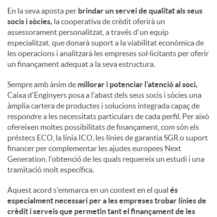
En la seva aposta per
brindar un servei de qualitat als seus
socis i sòcies,
la cooperativa de crèdit oferirà un
assessorament personalitzat, a través d'un equip
especialitzat, que donarà suport a la viabilitat econòmica de
les operacions i analitzarà les empreses sol·licitants per oferir
un finançament adequat a la seva estructura.
Sempre amb ànim de
millorar i potenciar l'atenció al soci,
Caixa d'Enginyers posa a l'abast dels seus socis i sòcies una
àmplia cartera de productes i solucions integrada capaç de
respondre a les necessitats particulars de cada perfil. Per això
ofereixen moltes possibilitats de finançament, com són els
préstecs ECO, la línia ICO, les línies de garantia SGR o suport
financer per complementar les ajudes europees Next
Generation, l'obtenció de les quals requereix un estudi i una
tramitació molt específica.
Aquest acord s'emmarca en un context en el qual
és
especialment necessari per a les empreses trobar línies de
crèdit i serveis que permetin tant el finançament de les