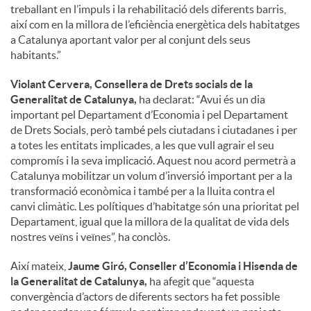
treballant en l’impuls i la rehabilitació dels diferents barris,
així com en la millora de l’eficiència energètica dels habitatges
a Catalunya aportant valor per al conjunt dels seus
habitants.”
Violant Cervera, Consellera de Drets socials de la
Generalitat de Catalunya,
ha declarat: “Avui és un dia
important pel Departament d’Economia i pel Departament
de Drets Socials, però també pels ciutadans i ciutadanes i per
a totes les entitats implicades, a les que vull agrair el seu
compromís i la seva implicació. Aquest nou acord permetrà a
Catalunya mobilitzar un volum d’inversió important per a la
transformació econòmica i també per a la lluita contra el
canvi climàtic. Les polítiques d’habitatge són una prioritat pel
Departament, igual que la millora de la qualitat de vida dels
nostres veïns i veïnes”, ha conclòs.
Així mateix,
Jaume Giró, Conseller d’Economia i Hisenda de
la Generalitat de Catalunya,
ha afegit que “aquesta
convergència d’actors de diferents sectors ha fet possible