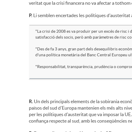
veritat que la crisi financera no va afectar a totho
P.
Li semblen encertades les polítiques d'austeritat a
"La crisi de 2008 es va produir per un excés de risc i
satisfacció dels socis, però amb paràmetres de risc co
"Des de fa 3 anys, gran part dels desequilibris econòm
d'una política monetària del Banc Central Europeu u
"Responsabilitat, transparència, prudència o comprom
R.
Un dels principals elements de la sobirania econò
països del sud d'Europa mantenien els més alts nivel
per les polítiques d'austeritat que va imposar la UE.
confiança respecte al sud, amb les conseqüències ne