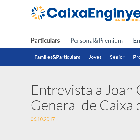
Salta al contingut principal
Particulars
Personal&Premium
Em
Families&Particulars
Joves
Sènior
Pr
Entrevista a Joan 
P
General de Caixa 
u
06.10.2017
b