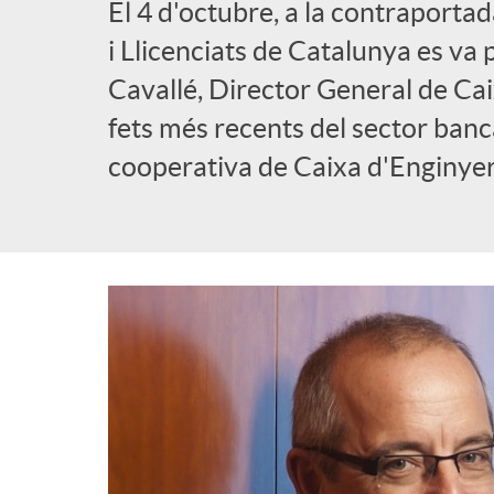
El 4 d'octubre, a la contraportad
l
i Llicenciats de Catalunya es va 
Cavallé, Director General de Cai
i
fets més recents del sector banc
cooperativa de Caixa d'Enginyer
c
a
d
o
r