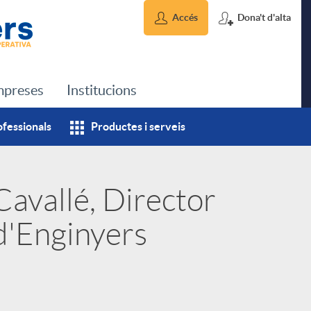
Accés
Dona't d'alta
preses
Institucions
ofessionals
Productes i serveis
Cavallé, Director
d'Enginyers