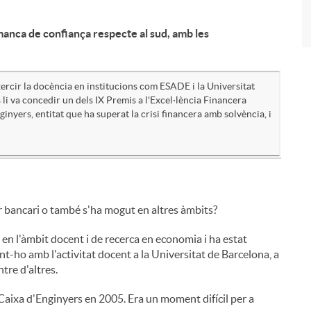
 manca de confiança respecte al sud, amb les
exercir la docència en institucions com ESADE i la Universitat
s li va concedir un dels IX Premis a l'Excel·lència Financera
inyers, entitat que ha superat la crisi financera amb solvència, i
or bancari o també s'ha mogut en altres àmbits?
 en l'àmbit docent i de recerca en economia i ha estat
t-ho amb l'activitat docent a la Universitat de Barcelona, a
tre d'altres.
 Caixa d'Enginyers en 2005. Era un moment difícil per a