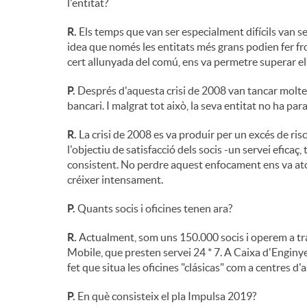
l'entitat?
R.
Els temps que van ser especialment difícils van ser 
idea que només les entitats més grans podien fer fron
cert allunyada del comú, ens va permetre superar els 
P.
Després d'aquesta crisi de 2008 van tancar moltes c
bancari. I malgrat tot això, la seva entitat no ha par
R.
La crisi de 2008 es va produir per un excés de ri
l'objectiu de satisfacció dels socis -un servei eficaç
consistent. No perdre aquest enfocament ens va ator
créixer intensament.
P.
Quants socis i oficines tenen ara?
R.
Actualment, som uns 150.000 socis i operem a travé
Mobile, que presten servei 24 * 7. A Caixa d'Enginye
fet que situa les oficines "clásicas" com a centres d
P.
En què consisteix el pla Impulsa 2019?