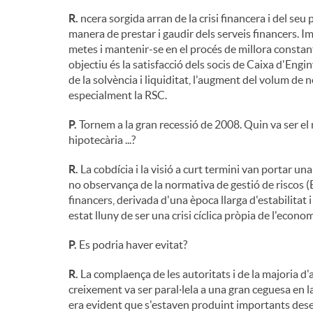
R.
ncera sorgida arran de la crisi financera i del seu
manera de prestar i gaudir dels serveis financers. 
metes i mantenir-se en el procés de millora constant 
objectiu és la satisfacció dels socis de Caixa d'Engin
de la solvència i liquiditat, l'augment del volum de 
especialment la RSC.
P.
Tornem a la gran recessió de 2008. Quin va ser el m
hipotecària ...?
R.
La cobdícia i la visió a curt termini van portar u
no observança de la normativa de gestió de riscos (B
financers, derivada d'una època llarga d'estabilitat i
estat lluny de ser una crisi cíclica pròpia de l'econom
P.
Es podria haver evitat?
R.
La complaença de les autoritats i de la majoria d
creixement va ser paral·lela a una gran ceguesa en l
era evident que s'estaven produint importants deseq