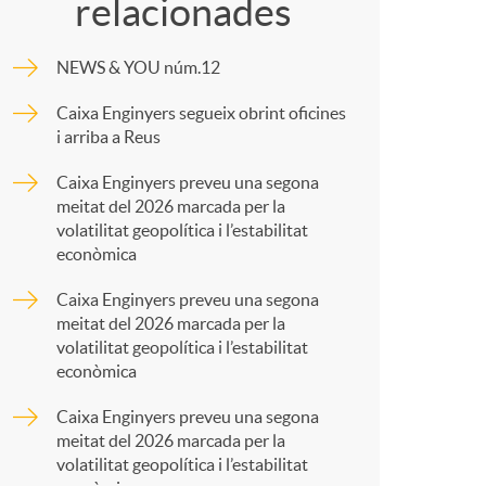
o
relacionades
m
m
NEWS & YOU núm.12
p
Caixa Enginyers segueix obrint oficines
a
i arriba a Reus
a
Caixa Enginyers preveu una segona
meitat del 2026 marcada per la
r
volatilitat geopolítica i l’estabilitat
econòmica
t
Caixa Enginyers preveu una segona
meitat del 2026 marcada per la
volatilitat geopolítica i l’estabilitat
econòmica
Caixa Enginyers preveu una segona
r
meitat del 2026 marcada per la
volatilitat geopolítica i l’estabilitat