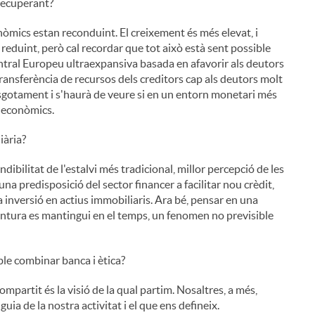
recuperant?
nòmics estan reconduint. El creixement és més elevat, i
an reduint, però cal recordar que tot això està sent possible
entral Europeu ultraexpansiva basada en afavorir als deutors
transferència de recursos dels creditors cap als deutors molt
sgotament i s'haurà de veure si en un entorn monetari més
s econòmics.
iària?
ibilitat de l'estalvi més tradicional, millor percepció de les
 predisposició del sector financer a facilitar nou crèdit,
 inversió en actius immobiliaris. Ara bé, pensar en una
untura es mantingui en el temps, un fenomen no previsible
ble combinar banca i ètica?
mpartit és la visió de la qual partim. Nosaltres, a més,
uia de la nostra activitat i el que ens defineix.