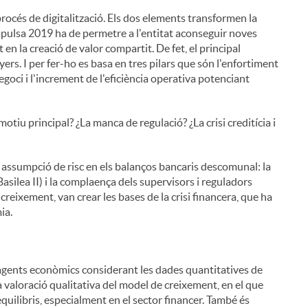
 procés de digitalització. Els dos elements transformen la
Impulsa 2019 ha de permetre a l'entitat aconseguir noves
en la creació de valor compartit. De fet, el principal
yers. I per fer-ho es basa en tres pilars que són l'enfortiment
negoci i l'increment de l'eficiència operativa potenciant
otiu principal? ¿La manca de regulació? ¿La crisi creditícia i
na assumpció de risc en els balanços bancaris descomunal: la
asilea II) i la complaença dels supervisors i reguladors
 creixement, van crear les bases de la crisi financera, que ha
ia.
'agents econòmics considerant les dades quantitatives de
a valoració qualitativa del model de creixement, en el que
uilibris, especialment en el sector financer. També és