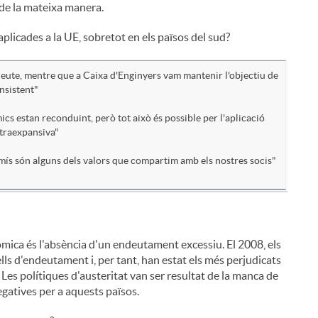
m de la mateixa manera.
plicades a la UE, sobretot en els països del sud?
 deute, mentre que a Caixa d'Enginyers vam mantenir l'objectiu de
nsistent"
ics estan reconduint, però tot això és possible per l'aplicació
ltraexpansiva"
ís són alguns dels valors que compartim amb els nostres socis"
mica és l'absència d'un endeutament excessiu. El 2008, els
ls d'endeutament i, per tant, han estat els més perjudicats
 Les polítiques d'austeritat van ser resultat de la manca de
gatives per a aquests països.