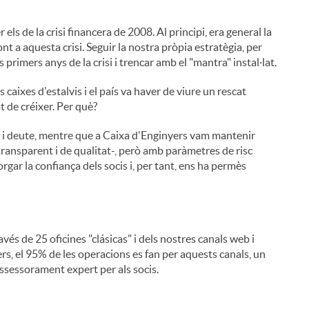
els de la crisi financera de 2008. Al principi, era general la
t a aquesta crisi. Seguir la nostra pròpia estratègia, per
primers anys de la crisi i trencar amb el "mantra" instal·lat.
aixes d'estalvis i el país va haver de viure un rescat
at de créixer. Per què?
sc i deute, mentre que a Caixa d'Enginyers vam mantenir
i
, transparent i de qualitat-, però amb paràmetres de risc
gar la confiança dels socis i, per tant, ens ha permès
l
s de 25 oficines "clásicas" i dels nostres canals web i
rs, el 95% de les operacions es fan per aquests canals, un
'assessorament expert per als socis.