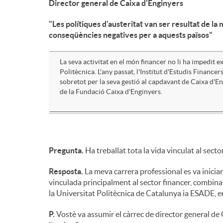
Director general de Caixa d'Enginyers
n
"Les polítiques d'austeritat van ser resultat de la
conseqüències negatives per a aquests països"
g
La seva activitat en el món financer no li ha impedit 
Politècnica. L'any passat, l'Institut d'Estudis Financer
u
sobretot per la seva gestió al capdavant de Caixa d'Eng
de la Fundació Caixa d'Enginyers.
t
s
Pregunta.
Ha treballat tota la vida vinculat al sect
Resposta.
La meva carrera professional es va iniciar
vinculada principalment al sector financer, combinan
la Universitat Politècnica de Catalunya ia ESADE, en
P.
Vostè va assumir el càrrec de director general de