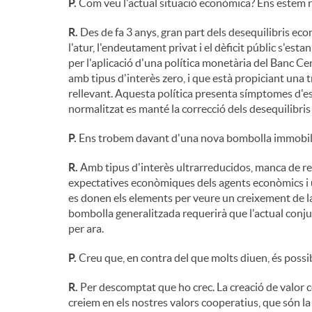
P.
Com veu l'actual situació econòmica? Ens estem 
R.
Des de fa 3 anys, gran part dels desequilibris eco
l'atur, l'endeutament privat i el dèficit públic s'est
per l'aplicació d'una política monetària del Banc C
amb tipus d'interès zero, i que està propiciant una 
rellevant. Aquesta política presenta símptomes d'e
normalitzat es manté la correcció dels desequilibri
P.
Ens trobem davant d'una nova bombolla immobil
R.
Amb tipus d'interès ultrarreducidos, manca de rend
expectatives econòmiques dels agents econòmics i una
es donen els elements per veure un creixement de la
bombolla generalitzada requerirà que l'actual conj
per ara.
P.
Creu que, en contra del que molts diuen, és possi
R.
Per descomptat que ho crec. La creació de valor co
creiem en els nostres valors cooperatius, que són la g