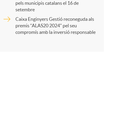
t
pels municipis catalans el 16 de
setembre
Caixa Enginyers Gestió reconeguda als
premis “ALAS20 2024” pel seu
compromís amb la inversió responsable
r
a
X
a
r