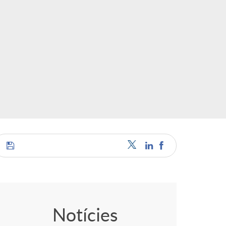
C
o
Notícies