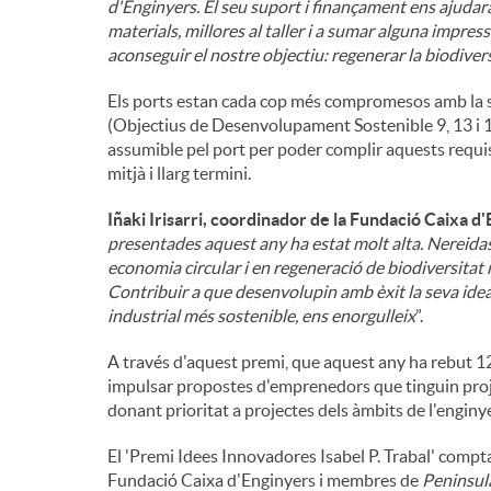
d'Enginyers. El seu suport i finançament ens ajudarà
materials, millores al taller i a sumar alguna impres
aconseguir el nostre objectiu: regenerar la biodive
Els ports estan cada cop més compromesos amb la s
(Objectius de Desenvolupament Sostenible 9, 13 i 14
assumible pel port per poder complir aquests requis
mitjà i llarg termini.
Iñaki Irisarri, coordinador de la Fundació Caixa d
presentades aquest any ha estat molt alta. Nereida
economia circular i en regeneració de biodiversitat
Contribuir a que desenvolupin amb èxit la seva idea
industrial més sostenible, ens enorgulleix
”.
A través d'aquest premi, que aquest any ha rebut 1
impulsar propostes d'emprenedors que tinguin projec
donant prioritat a projectes dels àmbits de l'engin
El 'Premi Idees Innovadores Isabel P. Trabal' compt
Fundació Caixa d'Enginyers i membres de
Peninsul