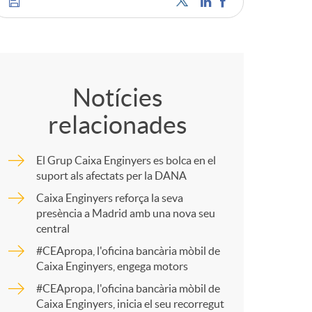
o
m
C
a
o
Notícies
relacionades
m
El Grup Caixa Enginyers es bolca en el
p
suport als afectats per la DANA
Caixa Enginyers reforça la seva
presència a Madrid amb una nova seu
a
central
#CEApropa, l'oficina bancària mòbil de
r
Caixa Enginyers, engega motors
#CEApropa, l'oficina bancària mòbil de
Caixa Enginyers, inicia el seu recorregut