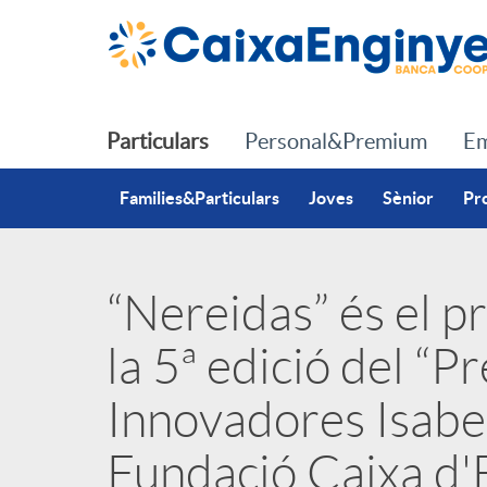
Salta al contingut principal
Particulars
Personal&Premium
Em
Families&Particulars
Joves
Sènior
Pr
“Nereidas” és el p
P
la 5ª edició del “P
u
Innovadores Isabel 
b
Fundació Caixa d'