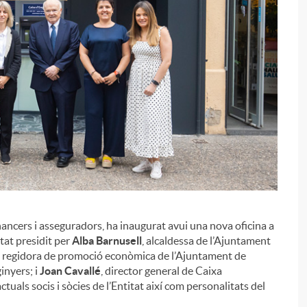
inancers i asseguradors, ha inaugurat avui una nova oficina a
i
stat presidit per
Alba Barnusell
, alcaldessa de l’Ajuntament
, regidora de promoció econòmica de l’Ajuntament de
inyers; i
Joan Cavallé
, director general de Caixa
tuals socis i sòcies de l’Entitat així com personalitats del