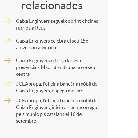
relacionades
m
Caixa Enginyers segueix obrint oficines
p
i arriba a Reus
Caixa Enginyers celebra el seu 15è
a
aniversari a Girona
Caixa Enginyers reforça la seva
r
presència a Madrid amb una nova seu
central
#CEApropa, l'oficina bancària mòbil de
t
Caixa Enginyers, engega motors
#CEApropa, l'oficina bancària mòbil de
Caixa Enginyers, inicia el seu recorregut
pels municipis catalans el 16 de
setembre
r