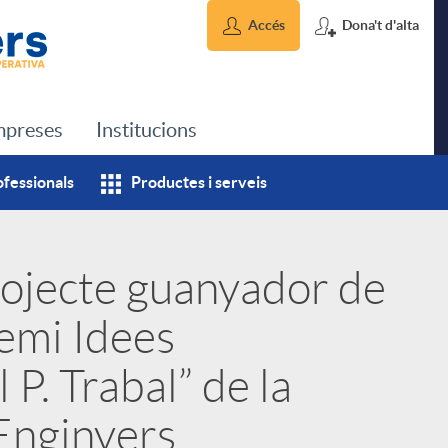
Accés
Dona't d'alta
preses
Institucions
ofessionals
Productes i serveis
rojecte guanyador de
remi Idees
P. Trabal” de la
Enginyers