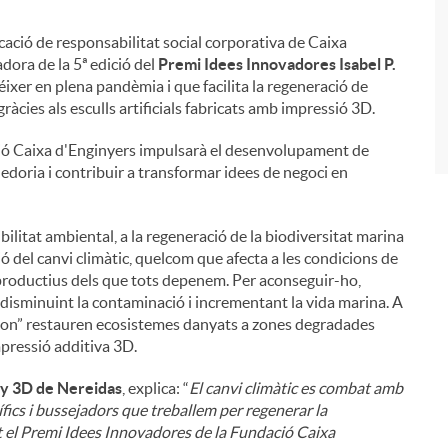
vocació de responsabilitat social corporativa de Caixa
i
dora de la 5ª edició del
Premi Idees Innovadores Isabel P.
réixer en plena pandèmia i que facilita la regeneració de
ràcies als esculls artificials fabricats amb impressió 3D.
ció Caixa d'Enginyers impulsarà el desenvolupament de
edoria i contribuir a transformar idees de negoci en
bilitat ambiental, a la regeneració de la biodiversitat marina
ció del canvi climàtic, quelcom que afecta a les condicions de
i productius dels que tots depenem. Per aconseguir-ho,
, disminuint la contaminació i incrementant la vida marina. A
tion” restauren ecosistemes danyats a zones degradades
mpressió additiva 3D.
ny 3D de Nereidas
, explica: “
El canvi climàtic es combat amb
ífics i bussejadors que treballem per regenerar la
t el Premi Idees Innovadores de la Fundació Caixa