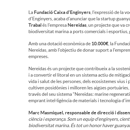
n
La
Fundació Caixa d'Enginyers
, l'expressió de la 
d'Enginyers, acaba d'anunciar que la startup guanya
Trabal
és l'empresa
Nereidas
, un projecte que va c
g
biodiversitat marina a ports comercials i esportius, g
Amb una dotació econòmica de
10.000€
, la Funda
u
Nereidas, amb l'objectiu de donar suport a l'empren
empreses.
t
Nereidas és un projecte que contribueix a la sosteni
i a convertir el litoral en un sistema actiu de mitiga
vida i salut de les persones, dels ecosistemes vius 
s
cultiven posidònies i milloren les aigües portuàries
través del seu sistema “Nereidas: marine regenera
emprant intel·ligència de materials i tecnologia d'i
Marc Masmiquel, responsable de direcció i disse
ciència i esperança. Som un equip d'enginyers, cient
biodiversitat marina. És tot un honor haver guanya