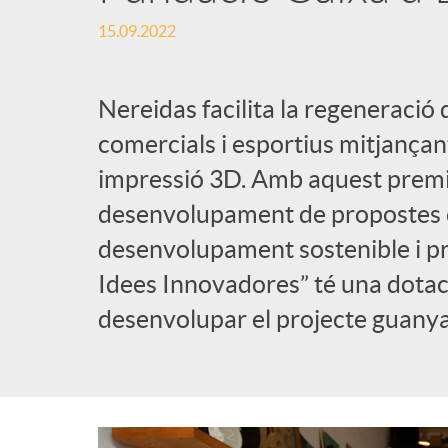
15.09.2022
l
i
Nereidas facilita la regeneració 
comercials i esportius mitjançant
c
impressió 3D. Amb aquest premi,
desenvolupament de propostes 
a
desenvolupament sostenible i pr
Idees Innovadores” té una dotac
d
desenvolupar el projecte guanya
o
r