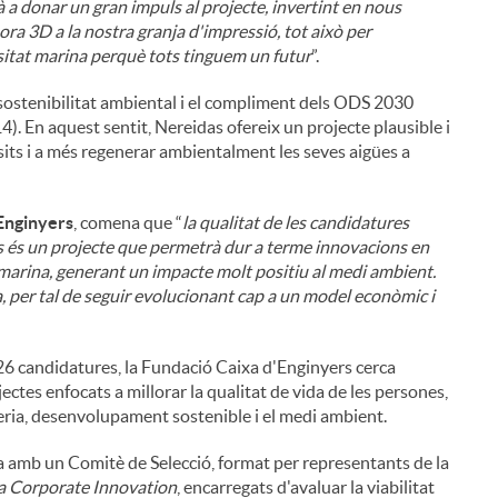
 a donar un gran impuls al projecte, invertint en nous
sora 3D a la nostra granja d'impressió, tot això per
rsitat marina perquè tots tinguem un futur
”.
ostenibilitat ambiental i el compliment dels ODS 2030
). En aquest sentit, Nereidas ofereix un projecte plausible i
its i a més regenerar ambientalment les seves aigües a
'Enginyers
, comena que “
la qualitat de les candidatures
s és un projecte que permetrà dur a terme innovacions en
 marina, generant un impacte molt positiu al medi ambient.
, per tal de seguir evolucionant cap a un model econòmic i
26 candidatures, la Fundació Caixa d'Enginyers cerca
tes enfocats a millorar la qualitat de vida de les persones,
yeria, desenvolupament sostenible i el medi ambient.
i
a amb un Comitè de Selecció, format per representants de la
a Corporate Innovation
, encarregats d'avaluar la viabilitat