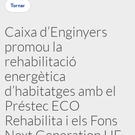
a
Tornar
X
Caixa d’Enginyers
a
promou la
r
rehabilitació
energètica
x
d’habitatges amb el
e
Préstec ECO
s
Rehabilita i els Fons