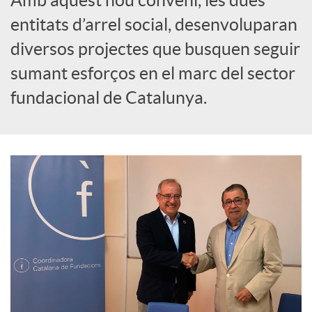
o
entitats d’arrel social, desenvoluparan
c
diversos projectes que busquen seguir
sumant esforços en el marc del sector
i
fundacional de Catalunya.
a
l
s