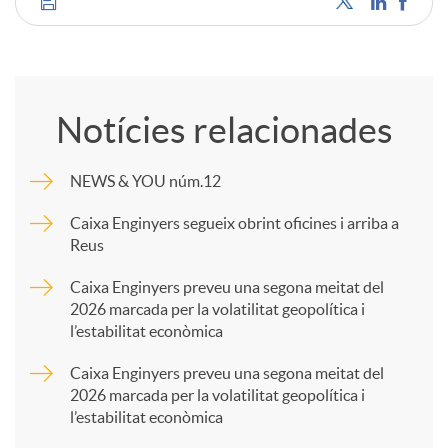
C
o
Notícies relacionades
m
NEWS & YOU núm.12
p
Caixa Enginyers segueix obrint oficines i arriba a
Reus
a
Caixa Enginyers preveu una segona meitat del
2026 marcada per la volatilitat geopolítica i
l’estabilitat econòmica
r
Caixa Enginyers preveu una segona meitat del
2026 marcada per la volatilitat geopolítica i
t
l’estabilitat econòmica