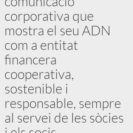
comunicació
corporativa que
c
mostra el seu ADN
a
com a entitat
d
financera
o
cooperativa,
sostenible i
r
responsable, sempre
d
al servei de les sòcies
e
i els socis