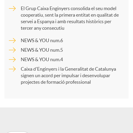
m
El Grup Caixa Enginyers consolida el seu model
cooperatiu, sent la primera entitat en qualitat de
p
servei a Espanya i amb resultats històrics per
tercer any consecutiu
a
NEWS & YOU num.6
NEWS & YOU num.5
r
NEWS & YOU num.4
Caixa d'Enginyers i la Generalitat de Catalunya
t
signen un acord per impulsar i desenvolupar
projectes de formació professional
i
r