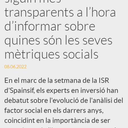
s
transparents a l’hora
S
d’informar sobre
o
quines són les seves
mètriques socials
c
08.06.2022
i
En el marc de la setmana de la ISR
a
d’Spainsif, els experts en inversió han
debatut sobre l'evolució de l'anàlisi del
l
factor social en els darrers anys,
coincidint en la importància de ser