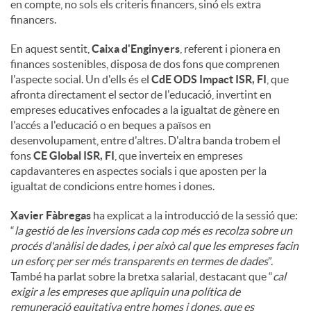
en compte, no sols els criteris financers, sinó els extra
financers.
En aquest sentit,
Caixa d'Enginyers
, referent i pionera en
finances sostenibles, disposa de dos fons que comprenen
l'aspecte social. Un d'ells és el
CdE ODS Impact ISR, FI
, que
afronta directament el sector de l'educació, invertint en
empreses educatives enfocades a la igualtat de gènere en
l'accés a l'educació o en beques a països en
desenvolupament, entre d'altres. D'altra banda trobem el
fons
CE Global ISR, FI
, que inverteix en empreses
capdavanteres en aspectes socials i que aposten per la
igualtat de condicions entre homes i dones.
Xavier Fàbregas
ha explicat a la introducció de la sessió que:
“
la gestió de les inversions cada cop més es recolza sobre un
procés d'anàlisi de dades, i per això cal que les empreses facin
un esforç per ser més transparents en termes de dades
”.
També ha parlat sobre la bretxa salarial, destacant que “
cal
exigir a les empreses que apliquin una política de
remuneració equitativa entre homes i dones, que es