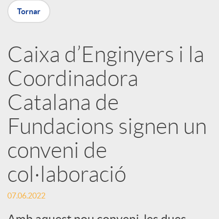
X
Tornar
a
Caixa d’Enginyers i la
r
Coordinadora
x
Catalana de
e
Fundacions signen un
conveni de
s
col·laboració
S
07.06.2022
Amb aquest nou conveni, les dues