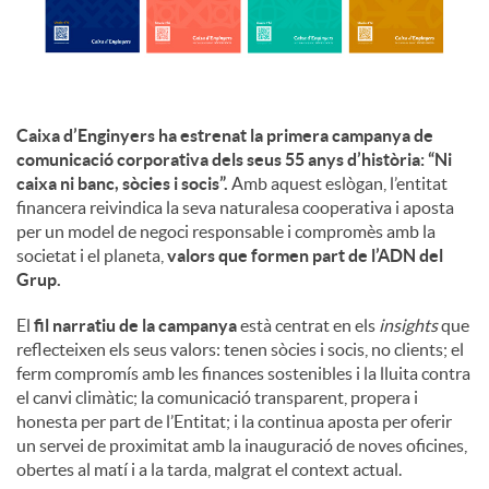
u
t
Caixa d’Enginyers ha estrenat la primera campanya de
comunicació corporativa dels seus 55 anys d’història: “Ni
caixa ni banc, sòcies i socis”.
Amb aquest eslògan, l’entitat
s
financera reivindica la seva naturalesa cooperativa i aposta
per un model de negoci responsable i compromès amb la
societat i el planeta,
valors que formen part de l’ADN del
Grup.
El
fil narratiu de la campanya
està centrat en els
insights
que
reflecteixen els seus valors: tenen sòcies i socis, no clients; el
ferm compromís amb les finances sostenibles i la lluita contra
el canvi climàtic; la comunicació transparent, propera i
honesta per part de l’Entitat; i la continua aposta per oferir
un servei de proximitat amb la inauguració de noves oficines,
obertes al matí i a la tarda, malgrat el context actual.