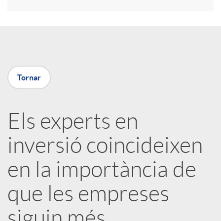
r
a
X
Tornar
a
Els experts en
r
inversió coincideixen
x
en la importància de
e
que les empreses
siguin més