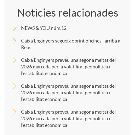
o
Notícies relacionades
m
NEWS & YOU núm.12
p
Caixa Enginyers segueix obrint oficines i arriba a
Reus
a
Caixa Enginyers preveu una segona meitat del
2026 marcada per la volatilitat geopolítica i
l’estabilitat econòmica
r
Caixa Enginyers preveu una segona meitat del
2026 marcada per la volatilitat geopolítica i
t
l’estabilitat econòmica
Caixa Enginyers preveu una segona meitat del
i
2026 marcada per la volatilitat geopolítica i
l’estabilitat econòmica