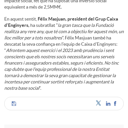
impacte social, fet que ha suposat una inversió social
equivalent a més de 2,5MM€.
En aquest sentit,
Félix Masjuan, president del Grup Caixa
d'Enginyers,
ha subratllat "
la gran tasca que la Fundació
realitza any rere any, que té com a objectiu fer aquest món, un
lloc millor per a tots nosaltres
". Félix Masjuan també ha
descatat la seva confiança en l'equip de Caixa d'Enginyers:
“
Afrontem aquest exercici i el 2023 amb prudència i sent
conscients que els nostres socis necessitaran uns serveis
financers i asseguradors estables, segurs i eficients. No tinc
cap dubte que l'equip professional de la nostra Entitat
tornarà a demostrar la seva gran capacitat de gestionar la
incertesa per continuar sortint reforçats i augmentant la
nostra base social
”.
C