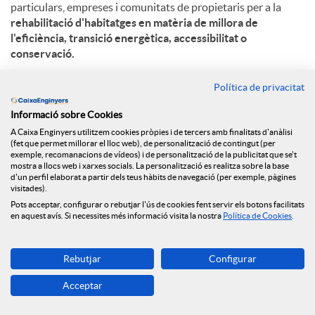
particulars, empreses i comunitats de propietaris per a la
rehabilitació d'habitatges en matèria de millora de
l'eficiència, transició energètica, accessibilitat o
conservació.
L'arribada dels fons Next Generation per a la rehabilitació
Política de privacitat
energètica dels edificis residencials i l’acord amb la
Generalitat de Catalunya i Caixa d’Enginyers entre d’altres
Informació sobre Cookies
entitats financeres, suposa una oportunitat òptima per
A Caixa Enginyers utilitzem cookies pròpies i de tercers amb finalitats d'anàlisi
(fet que permet millorar el lloc web), de personalització de contingut (per
aconseguir que els habitatges siguin més sostenibles.
exemple, recomanacions de vídeos) i de personalització de la publicitat que se't
Aquests fons
destinaran concretament un total de 480
mostra a llocs web i xarxes socials. La personalització es realitza sobre la base
milions d’euros a Catalunya,
per tal de millorar barris, edificis
d'un perfil elaborat a partir dels teus hàbits de navegació (per exemple, pàgines
visitades).
i habitatges, com també per a la creació d’oficines de
Pots acceptar, configurar o rebutjar l'ús de cookies fent servir els botons facilitats
rehabilitació. Tenen un potencial d’uns 25.000 habitatges/any
en aquest avís. Si necessites més informació visita la nostra
Política de Cookies
.
i 75.000 en total.
En aquest sentit, el
Préstec ECO Rehabilita
permet invertir
Rebutjar
Configurar
en la reducció del consum d’energia no renovable i millorar el
rendiment de les instal·lacions. Els beneficis energètics,
Acceptar
ambientals, econòmics, socials i saludables que implica
aquesta rehabilitació energètica contribueixen, entre d’altres,