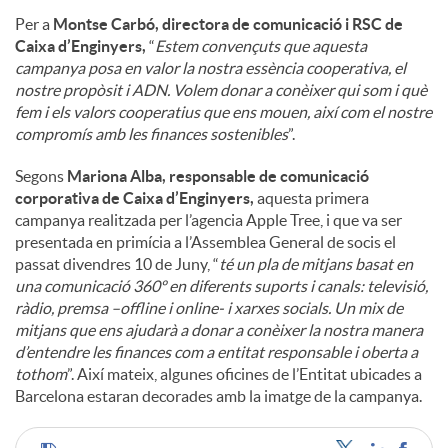
Per a
Montse Carbó, directora de comunicació i RSC de
Caixa d’Enginyers,
“
Estem convençuts que aquesta
campanya posa en valor la nostra essència cooperativa, el
nostre propòsit i ADN. Volem donar a conèixer qui som i què
fem i els valors cooperatius que ens mouen, així com el nostre
compromís amb les finances sostenibles
”.
Segons
Mariona Alba, responsable de comunicació
corporativa de Caixa d’Enginyers,
aquesta primera
campanya realitzada per l’agencia Apple Tree, i que va ser
presentada en primícia a l’Assemblea General de socis el
passat divendres 10 de Juny, “
té un pla de mitjans basat en
una comunicació 360º en diferents suports i canals: televisió,
ràdio, premsa –offline i online- i xarxes socials. Un mix de
mitjans que ens ajudarà a donar a conèixer la nostra manera
d’entendre les finances com a entitat responsable i oberta a
tothom
”. Així mateix, algunes oficines de l’Entitat ubicades a
Barcelona estaran decorades amb la imatge de la campanya.