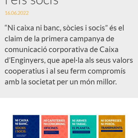
c
16.06.2022
“Ni caixa ni banc, sòcies i socis” és el
o
claim de la primera campanya de
comunicació corporativa de Caixa
n
d’Enginyers, que apel·la als seus valors
cooperatius i al seu ferm compromís
t
amb la societat per un món millor.
i
n
g