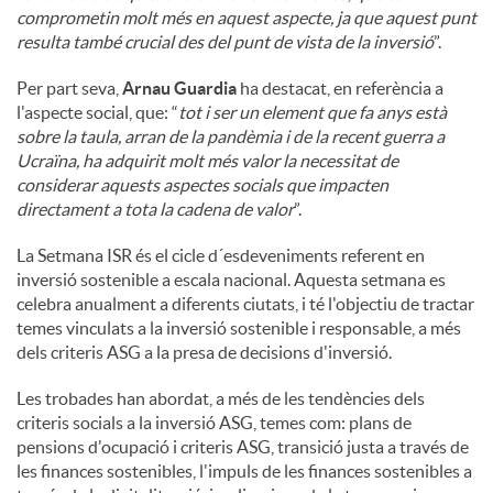
comprometin molt més en aquest aspecte, ja que aquest punt
resulta també crucial des del punt de vista de la inversió
”.
Per part seva,
Arnau Guardia
ha destacat, en referència a
l'aspecte social, que: “
tot i ser un element que fa anys està
sobre la taula, arran de la pandèmia i de la recent guerra a
Ucraïna, ha adquirit molt més valor la necessitat de
considerar aquests aspectes socials que impacten
directament a tota la cadena de valor
”.
La Setmana ISR és el cicle d´esdeveniments referent en
inversió sostenible a escala nacional. Aquesta setmana es
celebra anualment a diferents ciutats, i té l'objectiu de tractar
temes vinculats a la inversió sostenible i responsable, a més
dels criteris ASG a la presa de decisions d'inversió.
Les trobades han abordat, a més de les tendències dels
criteris socials a la inversió ASG, temes com: plans de
pensions d'ocupació i criteris ASG, transició justa a través de
les finances sostenibles, l'impuls de les finances sostenibles a