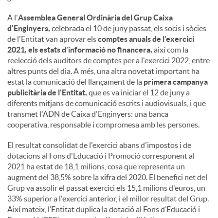
A l'
Assemblea General Ordinària del Grup Caixa
d'Enginyers,
celebrada el 10 de juny passat, els socis i sòcies
de l'Entitat van aprovar els
comptes anuals de l'exercici
2021, els estats d'informació no financera,
així com la
reelecció dels auditors de comptes per a l'exercici 2022, entre
altres punts del dia. A més, una altra novetat important ha
estat la comunicació del llançament de la
primera campanya
publicitària de l'Entitat,
que es va iniciar el 12 de juny a
diferents mitjans de comunicació escrits i audiovisuals, i que
transmet l'ADN de Caixa d'Enginyers: una banca
cooperativa, responsable i compromesa amb les persones.
El resultat consolidat de l'exercici abans d'impostos i de
dotacions al Fons d'Educació i Promoció corresponent al
2021 ha estat de 18,1 milions, cosa que representa un
augment del 38,5% sobre la xifra del 2020. El benefici net del
Grup va assolir el passat exercici els 15,1 milions d'euros, un
33% superior a l'exercici anterior, i el millor resultat del Grup.
Així mateix, l’Entitat duplica la dotació al Fons d’Educació i