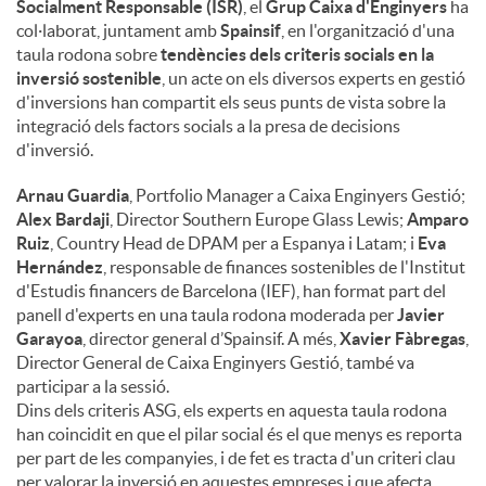
Socialment Responsable (ISR)
, el
Grup Caixa d'Enginyers
ha
col·laborat, juntament amb
Spainsif
, en l'organització d'una
taula rodona sobre
tendències dels criteris socials en la
inversió sostenible
, un acte on els diversos experts en gestió
d'inversions han compartit els seus punts de vista sobre la
integració dels factors socials a la presa de decisions
d'inversió.
Arnau Guardia
, Portfolio Manager a Caixa Enginyers Gestió;
Alex Bardaji
, Director Southern Europe Glass Lewis;
Amparo
Ruiz
, Country Head de DPAM per a Espanya i Latam; i
Eva
Hernández
, responsable de finances sostenibles de l'Institut
d'Estudis financers de Barcelona (IEF), han format part del
panell d'experts en una taula rodona moderada per
Javier
Garayoa
, director general d’Spainsif. A més,
Xavier Fàbregas
,
Director General de Caixa Enginyers Gestió, també va
participar a la sessió.
Dins dels criteris ASG, els experts en aquesta taula rodona
han coincidit en que el pilar social és el que menys es reporta
per part de les companyies, i de fet es tracta d'un criteri clau
per valorar la inversió en aquestes empreses i que afecta