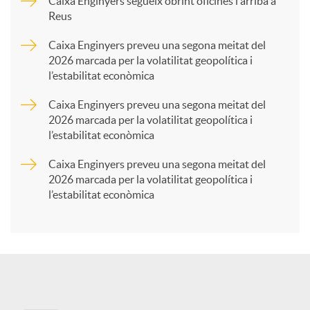
p
Caixa Enginyers segueix obrint oficines i arriba a
Reus
a
Caixa Enginyers preveu una segona meitat del
2026 marcada per la volatilitat geopolítica i
l’estabilitat econòmica
r
Caixa Enginyers preveu una segona meitat del
2026 marcada per la volatilitat geopolítica i
t
l’estabilitat econòmica
Caixa Enginyers preveu una segona meitat del
i
2026 marcada per la volatilitat geopolítica i
l’estabilitat econòmica
r
a