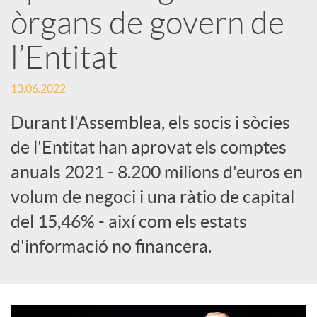
e
òrgans de govern de
l’Entitat
s
13.06.2022
S
Durant l'Assemblea, els socis i sòcies
de l'Entitat han aprovat els comptes
o
anuals 2021 - 8.200 milions d'euros en
c
volum de negoci i una ràtio de capital
del 15,46% - així com els estats
i
d'informació no financera.
a