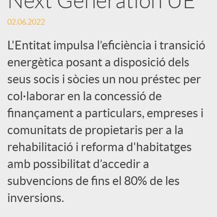
Next Generation UE
S
02.06.2022
o
L'Entitat impulsa l’eficiència i transició
c
energètica posant a disposició dels
seus socis i sòcies un nou préstec per
i
col·laborar en la concessió de
finançament a particulars, empreses i
a
comunitats de propietaris per a la
rehabilitació i reforma d'habitatges
l
amb possibilitat d’accedir a
subvencions de fins el 80% de les
s
inversions.