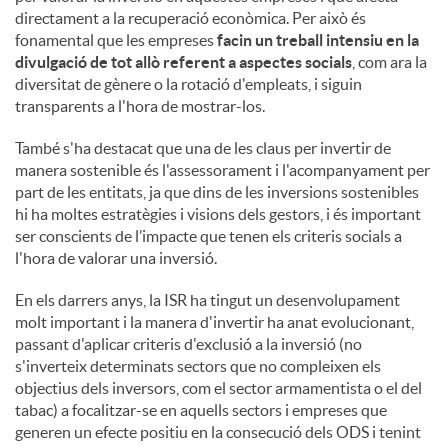
directament a la recuperació econòmica. Per això és
fonamental que les empreses
facin un treball intensiu en la
divulgació de tot allò referent a aspectes socials
, com ara la
diversitat de gènere o la rotació d'empleats, i siguin
transparents a l'hora de mostrar-los.
També s'ha destacat que una de les claus per invertir de
manera sostenible és l'assessorament i l'acompanyament per
part de les entitats, ja que dins de les inversions sostenibles
hi ha moltes estratègies i visions dels gestors, i és important
ser conscients de l’impacte que tenen els criteris socials a
l'hora de valorar una inversió.
En els darrers anys, la ISR ha tingut un desenvolupament
molt important i la manera d'invertir ha anat evolucionant,
passant d'aplicar criteris d'exclusió a la inversió (no
s'inverteix determinats sectors que no compleixen els
objectius dels inversors, com el sector armamentista o el del
tabac) a focalitzar-se en aquells sectors i empreses que
generen un efecte positiu en la consecució dels ODS i tenint