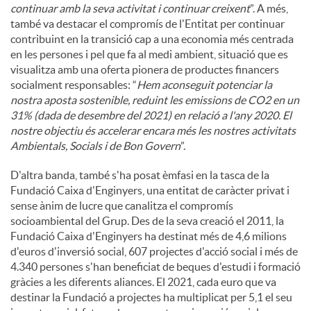
continuar amb la seva activitat i continuar creixent
”. A més,
també va destacar el compromís de l'Entitat per continuar
contribuint en la transició cap a una economia més centrada
en les persones i pel que fa al medi ambient, situació que es
visualitza amb una oferta pionera de productes financers
socialment responsables: “
Hem aconseguit potenciar la
nostra aposta sostenible, reduint les emissions de CO2 en un
31% (dada de desembre del 2021) en relació a l'any 2020. El
nostre objectiu és accelerar encara més les nostres activitats
Ambientals, Socials i de Bon Govern
”.
D'altra banda, també s'ha posat èmfasi en la tasca de la
Fundació Caixa d'Enginyers, una entitat de caràcter privat i
sense ànim de lucre que canalitza el compromís
socioambiental del Grup. Des de la seva creació el 2011, la
Fundació Caixa d'Enginyers ha destinat més de 4,6 milions
d'euros d'inversió social, 607 projectes d'acció social i més de
4.340 persones s'han beneficiat de beques d'estudi i formació
gràcies a les diferents aliances. El 2021, cada euro que va
destinar la Fundació a projectes ha multiplicat per 5,1 el seu