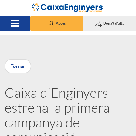
Salta al contingut principal
Accés
Dona't d'alta
P
Tornar
u
Caixa d’Enginyers
b
estrena la primera
l
campanya de
i