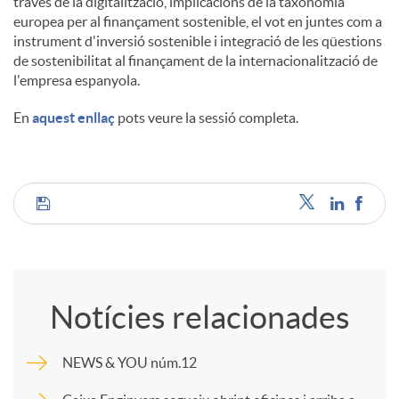
través de la digitalització, implicacions de la taxonomia
europea per al finançament sostenible, el vot en juntes com a
instrument d'inversió sostenible i integració de les qüestions
de sostenibilitat al finançament de la internacionalització de
l'empresa espanyola.
En
aquest enllaç
pots veure la sessió completa.
C
o
Notícies relacionades
m
NEWS & YOU núm.12