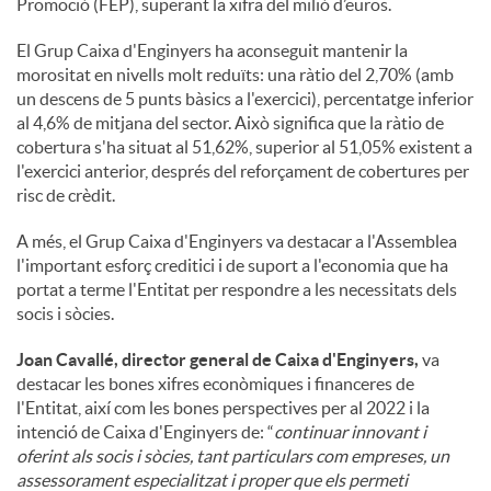
Promoció (FEP), superant la xifra del milió d’euros.
El Grup Caixa d'Enginyers ha aconseguit mantenir la
morositat en nivells molt reduïts: una ràtio del 2,70% (amb
un descens de 5 punts bàsics a l'exercici), percentatge inferior
al 4,6% de mitjana del sector. Això significa que la ràtio de
cobertura s'ha situat al 51,62%, superior al 51,05% existent a
l'exercici anterior, després del reforçament de cobertures per
risc de crèdit.
A més, el Grup Caixa d'Enginyers va destacar a l'Assemblea
l'important esforç creditici i de suport a l'economia que ha
portat a terme l'Entitat per respondre a les necessitats dels
socis i sòcies.
Joan Cavallé, director general de Caixa d'Enginyers,
va
destacar les bones xifres econòmiques i financeres de
l'Entitat, així com les bones perspectives per al 2022 i la
intenció de Caixa d'Enginyers de: “
continuar innovant i
oferint als socis i sòcies, tant particulars com empreses, un
assessorament especialitzat i proper que els permeti