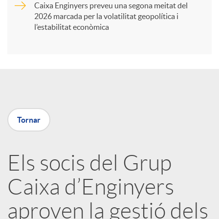
Caixa Enginyers preveu una segona meitat del
i
2026 marcada per la volatilitat geopolítica i
l’estabilitat econòmica
r
a
X
Tornar
a
Els socis del Grup
r
Caixa d’Enginyers
x
aproven la gestió dels