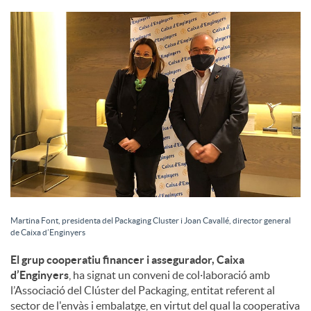
S
o
c
i
a
Martina Font, presidenta del Packaging Cluster i Joan Cavallé, director general
de Caixa d’Enginyers
l
El grup cooperatiu financer i assegurador, Caixa
d’Enginyers
, ha signat un conveni de col·laboració amb
s
l’Associació del Clúster del Packaging, entitat referent al
sector de l'envàs i embalatge, en virtut del qual la cooperativa