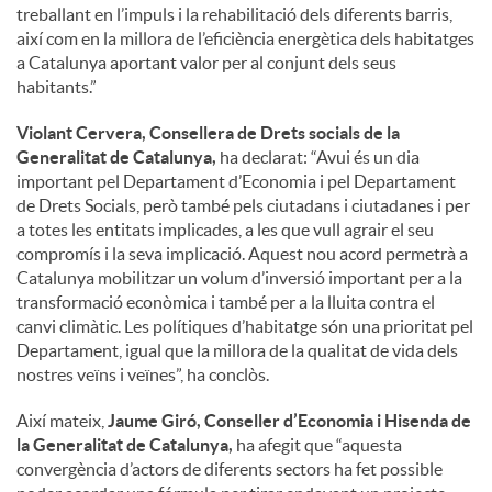
treballant en l’impuls i la rehabilitació dels diferents barris,
així com en la millora de l’eficiència energètica dels habitatges
a Catalunya aportant valor per al conjunt dels seus
habitants.”
Violant Cervera, Consellera de Drets socials de la
Generalitat de Catalunya,
ha declarat: “Avui és un dia
important pel Departament d’Economia i pel Departament
de Drets Socials, però també pels ciutadans i ciutadanes i per
a totes les entitats implicades, a les que vull agrair el seu
compromís i la seva implicació. Aquest nou acord permetrà a
Catalunya mobilitzar un volum d’inversió important per a la
transformació econòmica i també per a la lluita contra el
canvi climàtic. Les polítiques d’habitatge són una prioritat pel
Departament, igual que la millora de la qualitat de vida dels
nostres veïns i veïnes”, ha conclòs.
Així mateix,
Jaume Giró, Conseller d’Economia i Hisenda de
la Generalitat de Catalunya,
ha afegit que “aquesta
convergència d’actors de diferents sectors ha fet possible