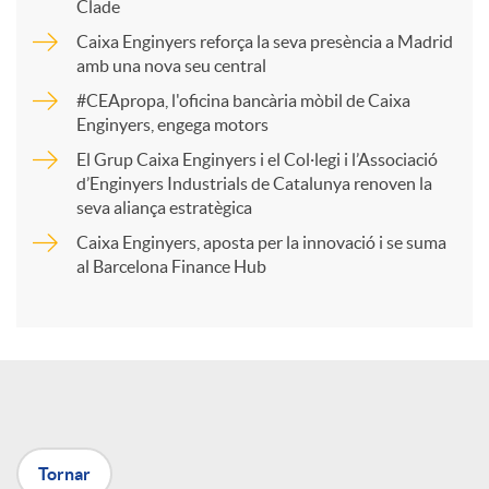
p
Clade
Caixa Enginyers reforça la seva presència a Madrid
a
amb una nova seu central
#CEApropa, l'oficina bancària mòbil de Caixa
Enginyers, engega motors
r
El Grup Caixa Enginyers i el Col·legi i l’Associació
d’Enginyers Industrials de Catalunya renoven la
t
seva aliança estratègica
Caixa Enginyers, aposta per la innovació i se suma
i
al Barcelona Finance Hub
r
a
Tornar