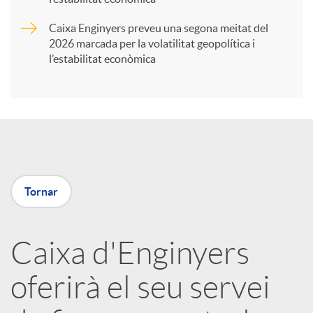
Caixa Enginyers preveu una segona meitat del
i
2026 marcada per la volatilitat geopolítica i
l’estabilitat econòmica
r
a
X
Tornar
a
Caixa d'Enginyers
r
oferirà el seu servei
x