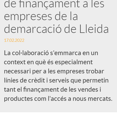
de finançament a les
e
empreses de la
demarcació de Lleida
s
17.02.2022
S
La col·laboració s'emmarca en un
context en què és especialment
o
necessari per a les empreses trobar
c
línies de crèdit i serveis que permetin
tant el finançament de les vendes i
i
productes com l'accés a nous mercats.
a