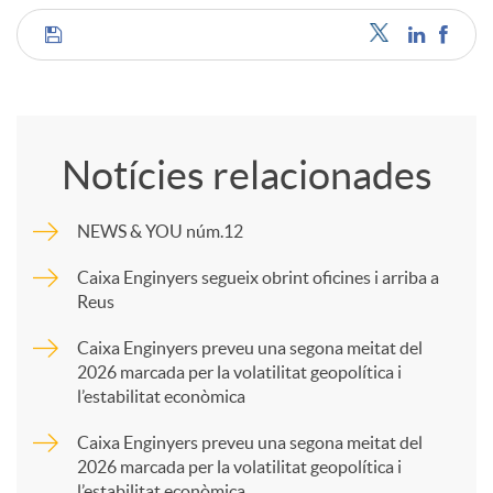
C
o
Notícies relacionades
m
NEWS & YOU núm.12
p
Caixa Enginyers segueix obrint oficines i arriba a
Reus
a
Caixa Enginyers preveu una segona meitat del
2026 marcada per la volatilitat geopolítica i
l’estabilitat econòmica
r
Caixa Enginyers preveu una segona meitat del
2026 marcada per la volatilitat geopolítica i
t
l’estabilitat econòmica