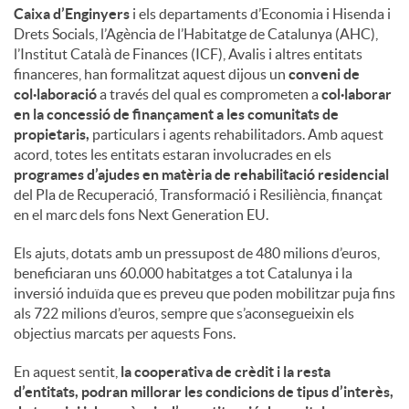
Caixa d’Enginyers
i els departaments d’Economia i Hisenda i
Drets Socials, l’Agència de l’Habitatge de Catalunya (AHC),
l’Institut Català de Finances (ICF), Avalis i altres entitats
financeres, han formalitzat aquest dijous un
conveni de
col·laboració
a través del qual es comprometen a
col·laborar
en la concessió de finançament a les comunitats de
propietaris,
particulars i agents rehabilitadors. Amb aquest
acord, totes les entitats estaran involucrades en els
programes d’ajudes en matèria de rehabilitació residencial
del Pla de Recuperació, Transformació i Resiliència, finançat
en el marc dels fons Next Generation EU.
Els ajuts, dotats amb un pressupost de 480 milions d’euros,
beneficiaran uns 60.000 habitatges a tot Catalunya i la
inversió induïda que es preveu que poden mobilitzar puja fins
als 722 milions d’euros, sempre que s’aconsegueixin els
objectius marcats per aquests Fons.
En aquest sentit,
la cooperativa de crèdit i la resta
d’entitats, podran millorar les condicions de tipus d’interès,