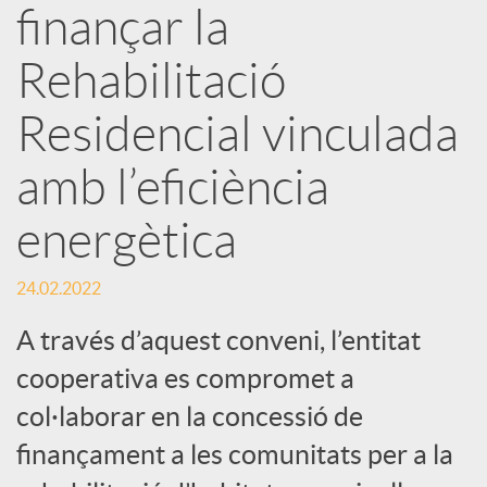
finançar la
s
Rehabilitació
S
Residencial vinculada
o
amb l’eficiència
energètica
c
24.02.2022
i
A través d’aquest conveni, l’entitat
a
cooperativa es compromet a
col·laborar en la concessió de
l
finançament a les comunitats per a la