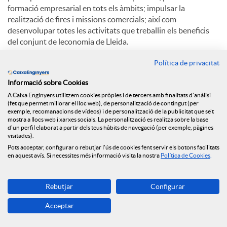
formació empresarial en tots els àmbits; impulsar la
realització de fires i missions comercials; així com
desenvolupar totes les activitats que treballin els beneficis
del conjunt de leconomia de Lleida.
Entre els serveis destaquen la formació, la
Política de privacitat
internacionalització, la informació d'empreses, la innovació i
Informació sobre Cookies
les TIC, la indústria, la legislació, el comerç i la creació
d'empreses.
A Caixa Enginyers utilitzem cookies pròpies i de tercers amb finalitats d'anàlisi
(fet que permet millorar el lloc web), de personalització de contingut (per
exemple, recomanacions de vídeos) i de personalització de la publicitat que se't
mostra a llocs web i xarxes socials. La personalització es realitza sobre la base
d'un perfil elaborat a partir dels teus hàbits de navegació (per exemple, pàgines
C
visitades).
Pots acceptar, configurar o rebutjar l'ús de cookies fent servir els botons facilitats
en aquest avís. Si necessites més informació visita la nostra
Política de Cookies
.
o
Notícies relacionades
Rebutjar
Configurar
m
Acceptar
El Grup Caixa Enginyers consolida el seu model
cooperatiu, sent la primera entitat en qualitat de