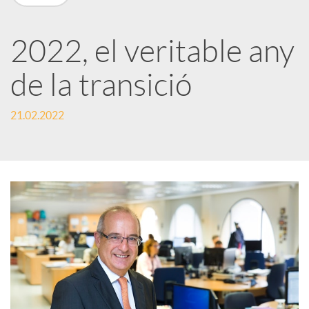
X
a
2022, el veritable any
de la transició
r
21.02.2022
x
e
s
S