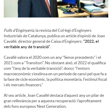
o
c
i
Fulls d’Enginyeria
, la revista del Col·legi d’Enginyers
Industrials de Catalunya, publica un article d’opinió de Joan
Cavallé, director general de Caixa d’Enginyers:
“2022, el
a
veritable any de transició”
.
Cavallé valora el 2020 com un any “Sense precedents” i el
l
2021 com a “Transitori”. No obstant això, el 2022 el qualifica
com “l’any de la veritable transició”, doncs “l'entorn
macroeconòmic s’endinsa en un període de canvi pel que fa a
s
la fase de cicle econòmic, la política monetària, l'estímul fiscal
i els mercats financers.”
Al seu article, Joan Cavallé destaca d’aquest any un pilar de
gran rellevància per a aquesta recuperació: l’aprofitament
dels fons europeus Next Generation.