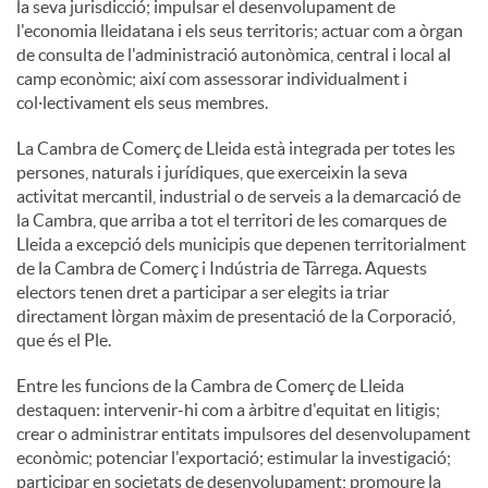
la seva jurisdicció; impulsar el desenvolupament de
l'economia lleidatana i els seus territoris; actuar com a òrgan
de consulta de l'administració autonòmica, central i local al
camp econòmic; així com assessorar individualment i
col·lectivament els seus membres.
La Cambra de Comerç de Lleida està integrada per totes les
persones, naturals i jurídiques, que exerceixin la seva
activitat mercantil, industrial o de serveis a la demarcació de
la Cambra, que arriba a tot el territori de les comarques de
Lleida a excepció dels municipis que depenen territorialment
de la Cambra de Comerç i Indústria de Tàrrega. Aquests
electors tenen dret a participar a ser elegits ia triar
directament lòrgan màxim de presentació de la Corporació,
que és el Ple.
Entre les funcions de la Cambra de Comerç de Lleida
destaquen: intervenir-hi com a àrbitre d'equitat en litigis;
crear o administrar entitats impulsores del desenvolupament
econòmic; potenciar l'exportació; estimular la investigació;
participar en societats de desenvolupament; promoure la