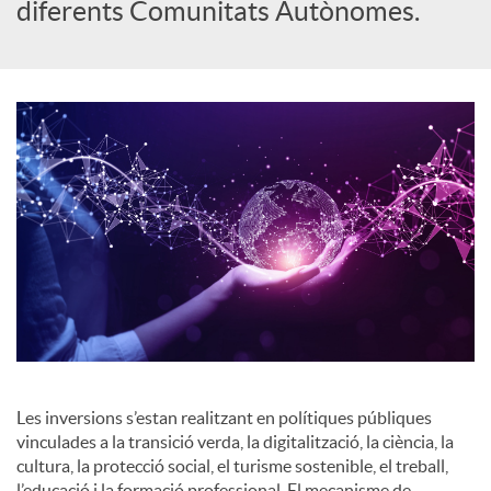
diferents Comunitats Autònomes.
o
c
i
a
l
s
Les inversions s’estan realitzant en polítiques públiques
vinculades a la transició verda, la digitalització, la ciència, la
cultura, la protecció social, el turisme sostenible, el treball,
l’educació i la formació professional. El mecanisme de