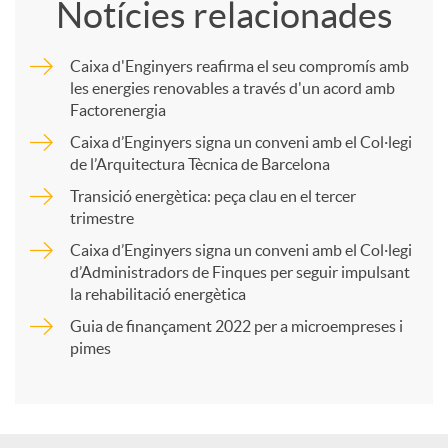
Notícies relacionades
m
Caixa d'Enginyers reafirma el seu compromís amb
les energies renovables a través d'un acord amb
p
Factorenergia
Caixa d’Enginyers signa un conveni amb el Col·legi
a
de l’Arquitectura Tècnica de Barcelona
Transició energètica: peça clau en el tercer
trimestre
r
Caixa d’Enginyers signa un conveni amb el Col·legi
d’Administradors de Finques per seguir impulsant
t
la rehabilitació energètica
Guia de finançament 2022 per a microempreses i
i
pimes
r