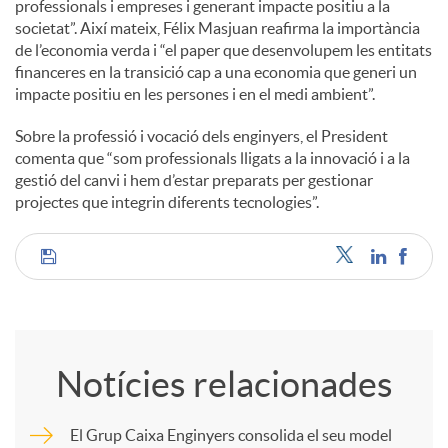
professionals i empreses i generant impacte positiu a la
societat”. Així mateix, Félix Masjuan reafirma la importància
u
de l’economia verda i “el paper que desenvolupem les entitats
financeres en la transició cap a una economia que generi un
impacte positiu en les persones i en el medi ambient”.
t
Sobre la professió i vocació dels enginyers, el President
comenta que “som professionals lligats a la innovació i a la
s
gestió del canvi i hem d’estar preparats per gestionar
projectes que integrin diferents tecnologies”.
C
o
Notícies relacionades
m
El Grup Caixa Enginyers consolida el seu model