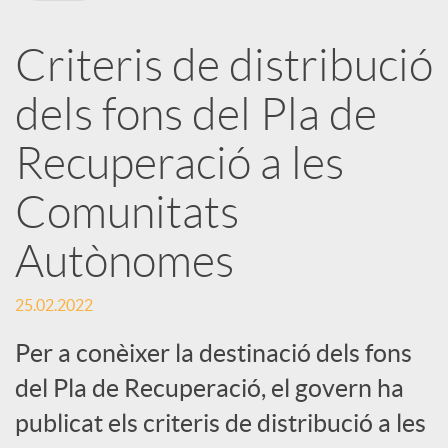
X
Criteris de distribució
a
dels fons del Pla de
r
Recuperació a les
Comunitats
x
Autònomes
e
25.02.2022
s
Per a conèixer la destinació dels fons
del Pla de Recuperació, el govern ha
S
publicat els criteris de distribució a les