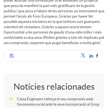
poder acordar una fórmula per tirar endavant un projecte
que posa de manifest la part més gratificant de la gestió
publica i que posa a l’abast de les persones un instrument que
permet l’accés als Fons Europeus. Gràcies per haver fet
possible aquesta iniciativa en la que tothom surt guanyant,
sobretot els ciutadans. Gràcies a aquest acord donem
l’oportunitat a les persones de gaudir d’una vida millor i més
confortable a casa seva. Moltes gràcies a tots els implicats pel
seu compromís, esperem que pugui beneficiar a molta gent”.
C
o
Notícies relacionades
m
Caixa Enginyers reforça el seu compromís amb
l'economia social amb la seva incorporació al Grup