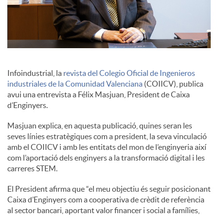
c
o
Infoindustrial, la
revista del Colegio Oficial de Ingenieros
n
industriales de la Comunidad Valenciana
(COIICV), publica
avui una entrevista a Félix Masjuan, President de Caixa
d’Enginyers.
t
Masjuan explica, en aquesta publicació, quines seran les
seves línies estratègiques com a president, la seva vinculació
i
amb el COIICV i amb les entitats del mon de l’enginyeria així
com l’aportació dels enginyers a la transformació digital i les
carreres STEM.
n
El President afirma que “el meu objectiu és seguir posicionant
Caixa d’Enginyers com a cooperativa de crèdit de referència
g
al sector bancari, aportant valor financer i social a famílies,