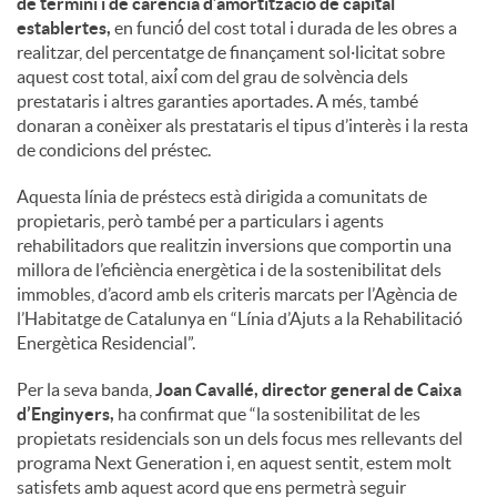
de termini i de carència d’amortització de capital
establertes,
en funció́ del cost total i durada de les obres a
realitzar, del percentatge de finançament sol·licitat sobre
aquest cost total, així́ com del grau de solvència dels
prestataris i altres garanties aportades. A més, també
donaran a conèixer als prestataris el tipus d’interès i la resta
de condicions del préstec.
Aquesta línia de préstecs està dirigida a comunitats de
propietaris, però també per a particulars i agents
rehabilitadors que realitzin inversions que comportin una
millora de l’eficiència energètica i de la sostenibilitat dels
immobles, d’acord amb els criteris marcats per l’Agència de
l’Habitatge de Catalunya en “Línia d’Ajuts a la Rehabilitació
Energètica Residencial”.
Per la seva banda,
Joan Cavallé, director general de Caixa
d’Enginyers,
ha confirmat que “la sostenibilitat de les
propietats residencials son un dels focus mes rellevants del
programa Next Generation i, en aquest sentit, estem molt
satisfets amb aquest acord que ens permetrà seguir