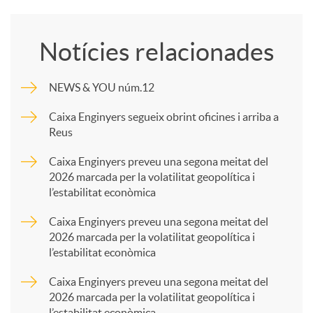
o
Notícies relacionades
m
NEWS & YOU núm.12
p
Caixa Enginyers segueix obrint oficines i arriba a
Reus
a
Caixa Enginyers preveu una segona meitat del
2026 marcada per la volatilitat geopolítica i
l’estabilitat econòmica
r
Caixa Enginyers preveu una segona meitat del
2026 marcada per la volatilitat geopolítica i
t
l’estabilitat econòmica
Caixa Enginyers preveu una segona meitat del
i
2026 marcada per la volatilitat geopolítica i
l’estabilitat econòmica