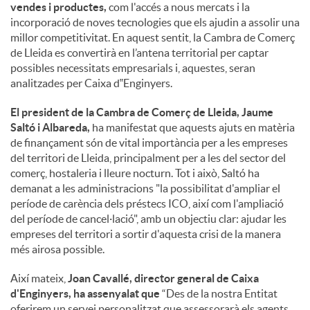
vendes i productes,
com l'accés a nous mercats i la
incorporació de noves tecnologies que els ajudin a assolir una
millor competitivitat. En aquest sentit, la Cambra de Comerç
de Lleida es convertirà en l’antena territorial per captar
possibles necessitats empresarials i, aquestes, seran
analitzades per Caixa d‟Enginyers.
El president de la Cambra de Comerç de Lleida, Jaume
Saltó i Albareda,
ha manifestat que aquests ajuts en matèria
de finançament són de vital importància per a les empreses
del territori de Lleida, principalment per a les del sector del
comerç, hostaleria i lleure nocturn. Tot i això, Saltó ha
demanat a les administracions "la possibilitat d'ampliar el
període de carència dels préstecs ICO, així com l'ampliació
del període de cancel·lació", amb un objectiu clar: ajudar les
empreses del territori a sortir d'aquesta crisi de la manera
més airosa possible.
Així mateix,
Joan Cavallé, director general de Caixa
d'Enginyers, ha assenyalat que
“Des de la nostra Entitat
oferirem un servei personalitzat que assessorarà els agents