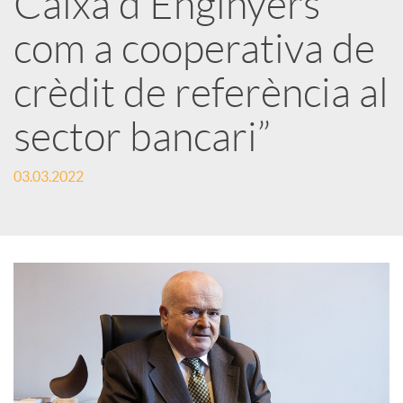
Caixa d’Enginyers
com a cooperativa de
c
crèdit de referència al
a
sector bancari”
d
03.03.2022
o
r
d
e