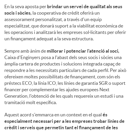
En la seva aposta per
brindar un servei de qualitat als seus
socis i sòcies,
la cooperativa de crèdit oferirà un
assessorament personalitzat, a través d'un equip
especialitzat, que donarà suport a la viabilitat econòmica de
les operacions i analitzarà les empreses sol·licitants per oferir
un finançament adequat a la seva estructura.
Sempre amb ànim de
millorar i potenciar l'atenció al soci,
Caixa d'Enginyers posa a l'abast dels seus socis i sòcies una
àmplia cartera de productes i solucions integrada capaç de
respondre a les necessitats particulars de cada perfil. Per això
ofereixen moltes possibilitats de finançament, com són els
préstecs ECO, la línia ICO, les línies de garantia SGR o suport
financer per complementar les ajudes europees Next
Generation, l'obtenció de les quals requereix un estudi i una
tramitació molt específica.
Aquest acord s'emmarca en un context en el qual
és
especialment necessari per a les empreses trobar línies de
crèdit i serveis que permetin tant el finançament de les