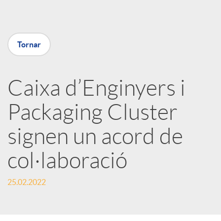
a
Tornar
X
a
Caixa d’Enginyers i
Packaging Cluster
r
signen un acord de
x
col·laboració
e
25.02.2022
s