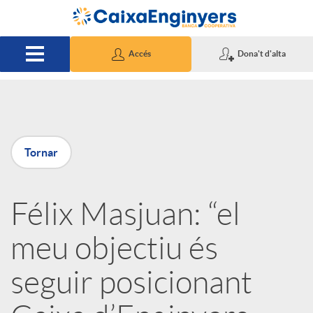
Salta al contingut principal
Accés
Dona't d'alta
P
Tornar
u
Félix Masjuan: “el
b
meu objectiu és
l
seguir posicionant
i