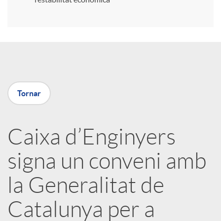
r
a
X
Tornar
a
Caixa d’Enginyers
r
signa un conveni amb
x
la Generalitat de
e
Catalunya per a