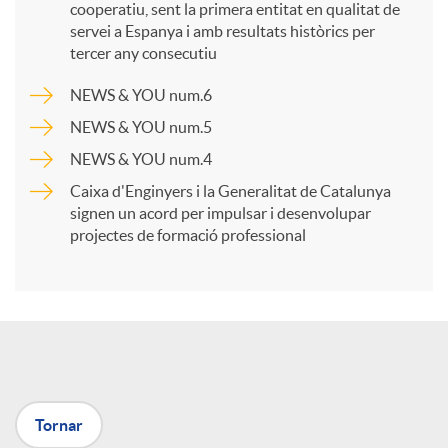
cooperatiu, sent la primera entitat en qualitat de
p
servei a Espanya i amb resultats històrics per
tercer any consecutiu
a
NEWS & YOU num.6
NEWS & YOU num.5
r
NEWS & YOU num.4
Caixa d'Enginyers i la Generalitat de Catalunya
t
signen un acord per impulsar i desenvolupar
projectes de formació professional
i
r
a
Tornar