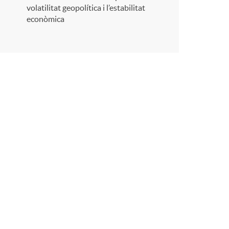
r
volatilitat geopolítica i l’estabilitat
econòmica
a
X
a
r
x
e