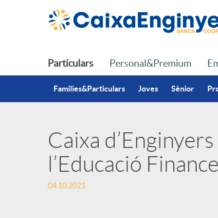
Salta al contingut principal
Particulars
Personal&Premium
Em
Families&Particulars
Joves
Sènior
Pr
Caixa d’Enginyers
P
l’Educació Financ
u
04.10.2021
b