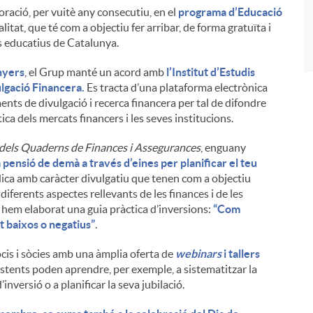
boració, per vuitè any consecutiu, en el
programa d’Educació
at, que té com a objectiu fer arribar, de forma gratuïta i
es educatius de Catalunya.
nyers
, el Grup manté un acord amb
l’Institut d’Estudis
lgació Financera.
Es tracta d’una plataforma electrònica
ments de divulgació i recerca financera per tal de difondre
ca dels mercats financers i les seves institucions.
dels Quaderns de Finances i Assegurances
, enguany
 pensió de demà a través d’eines per planificar el teu
ica amb caràcter divulgatiu que tenen com a objectiu
 diferents aspectes rellevants de les finances i de les
 hem elaborat una guia pràctica d’inversions:
“Com
lt baixos o negatius”
.
is i sòcies amb una àmplia oferta de
webinars
i tallers
istents poden aprendre, per exemple, a sistematitzar la
’inversió o a planificar la seva jubilació.