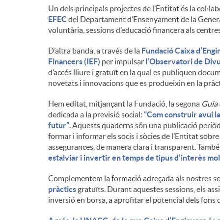
Un dels principals projectes de l’Entitat és la col·la
n
EFEC
del Departament d’Ensenyament de la Generalit
voluntària, sessions d’educació financera als centr
g
D’altra banda, a través de la
Fundació Caixa d’Engi
Financers (IEF)
per impulsar
l’Observatori de Divu
d’accés lliure i gratuït en la qual es publiquen docu
u
novetats i innovacions que es produeixin en la pràcti
Hem editat, mitjançant la Fundació, la segona
Guia 
t
dedicada a la previsió social:
“Com construir avui la
futur”
. Aquests quaderns són una publicació periòd
formar i informar els socis i sòcies de l’Entitat sobre
s
assegurances, de manera clara i transparent. També
estalviar i invertir en temps de tipus d’interès mo
Complementem la formació adreçada als nostres soc
pràctics
gratuïts. Durant aquestes sessions, els ass
inversió en borsa, a aprofitar el potencial dels fons d