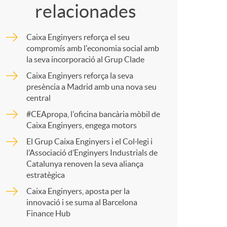
relacionades
m
Caixa Enginyers reforça el seu
p
compromís amb l'economia social amb
la seva incorporació al Grup Clade
Caixa Enginyers reforça la seva
a
presència a Madrid amb una nova seu
central
r
#CEApropa, l'oficina bancària mòbil de
Caixa Enginyers, engega motors
El Grup Caixa Enginyers i el Col·legi i
t
l’Associació d’Enginyers Industrials de
Catalunya renoven la seva aliança
estratègica
Caixa Enginyers, aposta per la
innovació i se suma al Barcelona
r
Finance Hub