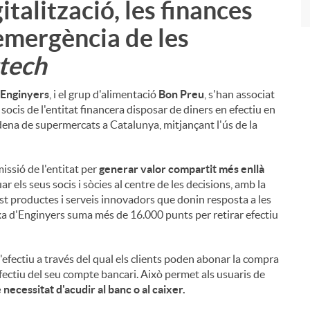
talització, les finances
l'emergència de les
tech
'Enginyers
, i el grup d'alimentació
Bon Preu
, s'han associat
socis de l'entitat financera disposar de diners en efectiu en
dena de supermercats a Catalunya, mitjançant l'ús de la
issió de l'entitat per
generar valor compartit més enllà
r els seus socis i sòcies al centre de les decisions, amb la
 abast productes i serveis innovadors que donin resposta a les
xa d'Enginyers suma més de 16.000 punts per retirar efectiu
efectiu a través del qual els clients poden abonar la compra
 efectiu del seu compte bancari. Això permet als usuaris de
necessitat d'acudir al banc o al caixer.