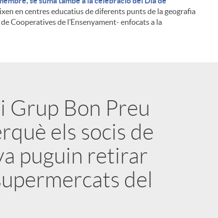
membre, se suma també a la celebració del Dia de
ixen en centres educatius de diferents punts de la geografia
 de Cooperatives de l’Ensenyament- enfocats a la
 i Grup Bon Preu
i
rquè els socis de
va puguin retirar
 supermercats del
l