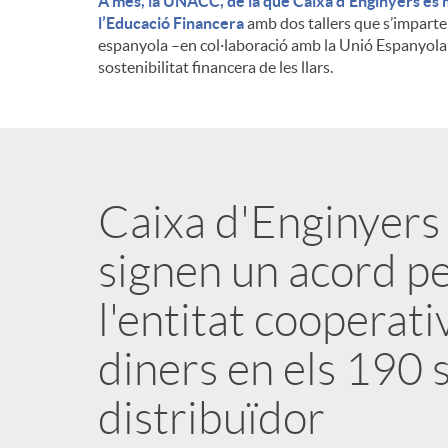
A més, la UNACC, de la que Caixa d’Enginyers és 
l’Educació Financera
amb dos tallers que s’imparte
espanyola –en col·laboració amb la Unió Espanyola
sostenibilitat financera de les llars.
Caixa d'Enginyers
signen un acord pe
l'entitat cooperati
diners en els 190
distribuïdor