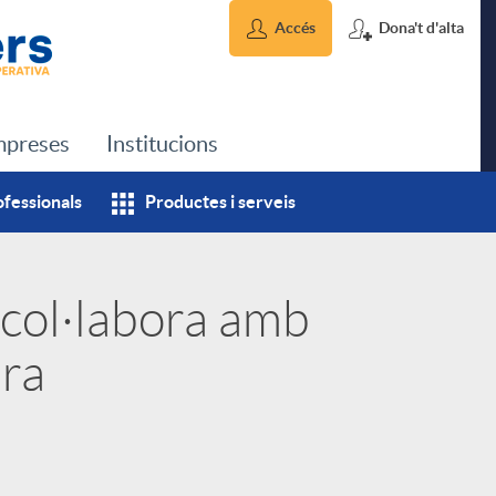
Accés
Dona't d'alta
preses
Institucions
ofessionals
Productes i serveis
 col·labora amb
era