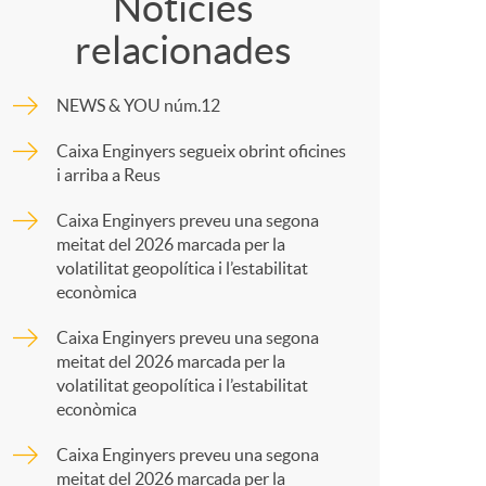
o
o
Notícies
relacionades
m
m
NEWS & YOU núm.12
p
a
Caixa Enginyers segueix obrint oficines
i arriba a Reus
a
Caixa Enginyers preveu una segona
meitat del 2026 marcada per la
r
volatilitat geopolítica i l’estabilitat
econòmica
t
Caixa Enginyers preveu una segona
meitat del 2026 marcada per la
volatilitat geopolítica i l’estabilitat
econòmica
Caixa Enginyers preveu una segona
meitat del 2026 marcada per la