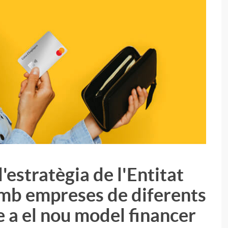
'estratègia de l'Entitat
i
amb empreses de diferents
e a el nou model financer