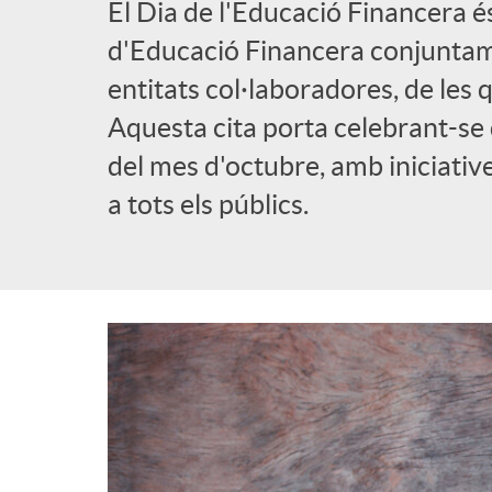
El Dia de l'Educació Financera é
l
d'Educació Financera conjuntame
entitats col·laboradores, de les
i
Aquesta cita porta celebrant-se 
del mes d'octubre, amb iniciativ
c
a tots els públics.
a
d
o
r