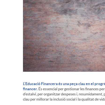
d
e
c
o
n
t
L’Educació Financera és una peça clau en el progr
financer.
És essencial per gestionar les finances p
d’estalvi, per organitzar despeses i, resumidament, p
i
clau per millorar la inclusió social i la qualitat de vi