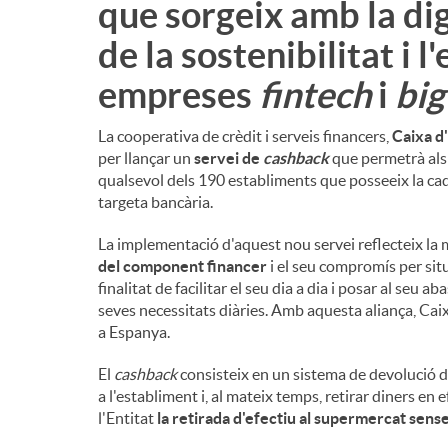
que sorgeix amb la digi
de la sostenibilitat i 
empreses
fintech
i
big
La cooperativa de crèdit i serveis financers,
Caixa d
per llançar un
servei de
cashback
que permetrà als 
qualsevol dels 190 establiments que posseeix la ca
targeta bancària.
La implementació d'aquest nou servei reflecteix la m
del component financer
i el seu compromís per situa
finalitat de facilitar el seu dia a dia i posar al seu
seves necessitats diàries. Amb aquesta aliança, Cai
a Espanya.
El
cashback
consisteix en un sistema de devolució d'
a l'establiment i, al mateix temps, retirar diners en
l'Entitat
la retirada d'efectiu al supermercat sense 