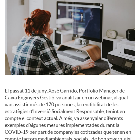
a
l
s
El passat 11 de juny, Xosé Garrido, Portfolio Manager de
Caixa Enginyers Gestió, va analitzar en un webinar, al qual
van assistir més de 170 persones, la rendibilitat de les
estratègies d’Inversió Socialment Responsable, tenint en
compte el context actual. A més, va assenyalar diferents
exemples d’algunes mesures implementades durant la
COVID-19 per part de companyies cotitzades que tenen en
compte factors mediambientals, socials i de bon govern, així