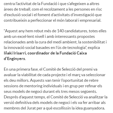
centra l’activitat de la Fundació i que s’afegeixen a altres
àrees de treball, com el recolzament a les persones en risc
d’exclusió social i el foment d’activitats d’investigació que
contribueixin a perfeccionar el món laboral i empresarial.
“Aquest any hem rebut més de 140 candidatures, totes elles
amb un excel·lent nivell i amb interessants propostes
relacionades amb la cura del medi ambient, la sostenibilitat i
la innovació social basades en l’ús de tecnologia”, explica
Iñaki Irisarri, coordinador de la Fundació Caixa
d’Enginyers
.
En una primera fase, el Comitè de Selecció del premi va
avaluar la viabilitat de cada projecte i el març va seleccionar
els deu millors. Aquests van tenir l’oportunitat de rebre
sessions de mentoring individuals i en grup per refinar els
seus models de negoci durant els tres mesos següents.
Després d’aquest temps, el Comitè de Selecció va analitzar la
versió definitiva dels models de negoci i els va fer arribar als
membres del Jurat per a què escollissin la idea guanyadora.