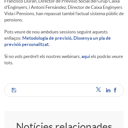
Francisco Durán, Director de Previsió Social del Grup Caixa
d’Enginyers, i Antoni Fernández, Director de Caixa Enginyers
u
Vida i Pensions, han repassat també l’actual sistema públic de
pensions.
t
Pots veure de nou ambdues sessions seguint aquests
enllaços:
Metodologia de previsió
,
Dissenya un pla de
previsió personalitzat
.
s
Si no vols perdre’t els nostres webinars,
aquí
els podràs veure
tots.
C
o
Notícies relacionades