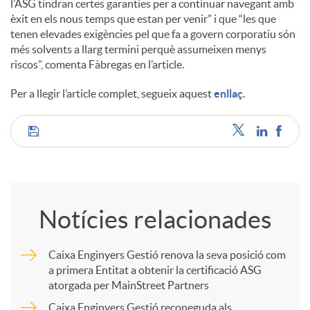
l’ASG tindran certes garanties per a continuar navegant amb
èxit en els nous temps que estan per venir” i que “les que
tenen elevades exigències pel que fa a govern corporatiu són
més solvents a llarg termini perquè assumeixen menys
riscos”, comenta Fàbregas en l’article.
Per a llegir l’article complet, segueix aquest
enllaç
.
C
o
Notícies relacionades
m
Caixa Enginyers Gestió renova la seva posició com
a primera Entitat a obtenir la certificació ASG
p
atorgada per MainStreet Partners
Caixa Enginyers Gestió reconeguda als