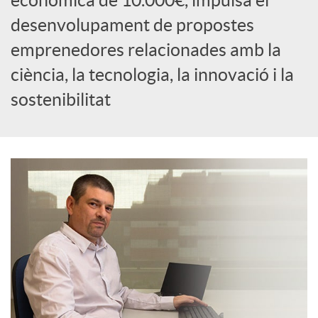
econòmica de 10.000€, impulsa el
c
desenvolupament de propostes
emprenedores relacionades amb la
i
ciència, la tecnologia, la innovació i la
sostenibilitat
a
l
s