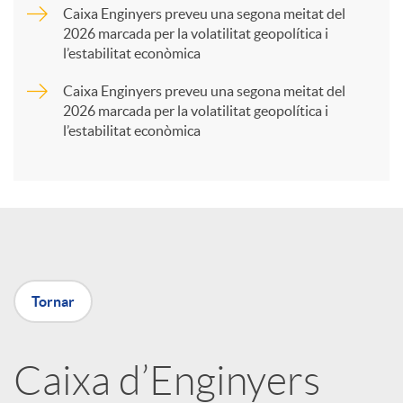
Caixa Enginyers preveu una segona meitat del
2026 marcada per la volatilitat geopolítica i
t
l’estabilitat econòmica
Caixa Enginyers preveu una segona meitat del
i
2026 marcada per la volatilitat geopolítica i
l’estabilitat econòmica
r
a
X
Tornar
a
Caixa d’Enginyers
r