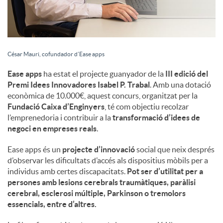
César Mauri, cofundador d’Ease apps
Ease apps
ha estat el projecte guanyador de la
III edició del
Premi Idees Innovadores Isabel P. Trabal
. Amb una dotació
econòmica de 10.000€, aquest concurs, organitzat per la
Fundació Caixa d’Enginyers
, té com objectiu recolzar
l’emprenedoria i contribuir a la
transformació d’idees de
negoci en empreses reals
.
Ease apps és un
projecte d’innovació
social que neix després
d’observar les dificultats d’accés als dispositius mòbils per a
individus amb certes discapacitats.
Pot ser d’utilitat per a
persones amb lesions cerebrals traumàtiques, paràlisi
cerebral, esclerosi múltiple, Parkinson o tremolors
essencials, entre d’altres.