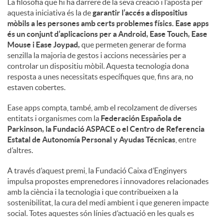
La filosofia que hi ha darrere de la seva creació i l’aposta per
aquesta iniciativa és la de
garantir l’accés a dispositius
mòbils a les persones amb certs problemes físics. Ease apps
és un conjunt d’aplicacions per a Android, Ease Touch, Ease
Mouse i Ease Joypad,
que permeten generar de forma
senzilla la majoria de gestos i accions necessàries per a
controlar un dispositiu mòbil. Aquesta tecnologia dona
resposta a unes necessitats específiques que, fins ara, no
estaven cobertes.
Ease apps compta, també, amb el recolzament de diverses
entitats i organismes com la
Federación Española de
Parkinson, la Fundació ASPACE o el Centro de Referencia
Estatal de Autonomía Personal y Ayudas Técnicas
, entre
d’altres.
A través d’aquest premi, la Fundació Caixa d’Enginyers
impulsa propostes emprenedores i innovadores relacionades
amb la ciència i la tecnologia i que contribueixen a la
sostenibilitat, la cura del medi ambient i que generen impacte
social. Totes aquestes són línies d’actuació en les quals es