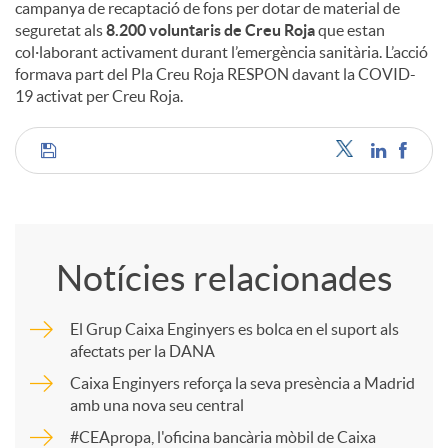
campanya de recaptació de fons per dotar de material de
seguretat als
8.200 voluntaris de Creu Roja
que estan
col·laborant activament durant l’emergència sanitària. L’acció
formava part del Pla Creu Roja RESPON davant la COVID-
19 activat per Creu Roja.
C
o
Notícies relacionades
m
El Grup Caixa Enginyers es bolca en el suport als
afectats per la DANA
p
Caixa Enginyers reforça la seva presència a Madrid
amb una nova seu central
a
#CEApropa, l'oficina bancària mòbil de Caixa