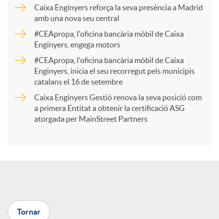
p
Caixa Enginyers reforça la seva presència a Madrid
amb una nova seu central
a
#CEApropa, l'oficina bancària mòbil de Caixa
Enginyers, engega motors
r
#CEApropa, l'oficina bancària mòbil de Caixa
Enginyers, inicia el seu recorregut pels municipis
catalans el 16 de setembre
t
Caixa Enginyers Gestió renova la seva posició com
a primera Entitat a obtenir la certificació ASG
i
atorgada per MainStreet Partners
r
a
Tornar