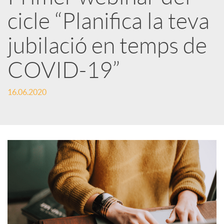
cicle “Planifica la teva
r
jubilació en temps de
x
COVID-19”
e
16.06.2020
s
S
o
c