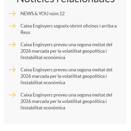
m
NEWS & YOU núm.12
p
Caixa Enginyers segueix obrint oficines i arriba a
Reus
a
Caixa Enginyers preveu una segona meitat del
2026 marcada per la volatilitat geopolítica i
l’estabilitat econòmica
r
Caixa Enginyers preveu una segona meitat del
2026 marcada per la volatilitat geopolítica i
t
l’estabilitat econòmica
Caixa Enginyers preveu una segona meitat del
i
2026 marcada per la volatilitat geopolítica i
l’estabilitat econòmica
r