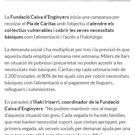
La
Fundació Caixa d’Enginyers
inicia una campanya per
recolzar el
Pla de Càritas
amb l’objectiu d’
atendre els
col·lectius vulnerables i cobrir les seves necessitats
bàsiques
com l’alimentació i l’accés a l’habitatge.
La demanda social s’ha multiplicat per tres i la previsió és que
aquesta dada empitjori setmana rere setmana. Milers de llars
en situació de pobresa i precarietat no poden accedir a les
necessitats més bàsiques. Càritas rep cada setmana més de
1.200 trucades, el 80% de les quals són per cobrir necessitats
bàsiques com l’alimentació o el pagament de lloguers,
relloguers i subministres.
En paraules d’
Iñaki Irisarri, coordinador de la Fundació
Caixa d’Enginyers
: “No podíem mantenir-nos al marge
d’aquesta situació tan greu. Cada vegada hi ha més famílies,
que mai havien necessitat suport, que s’estan apropant, per
primera vegada, als serveis socials per demanar ajuda per una