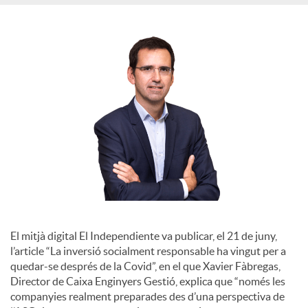
S
o
c
i
a
l
El mitjà digital El Independiente va publicar, el 21 de juny,
l’article “La inversió socialment responsable ha vingut per a
quedar-se després de la Covid”, en el que Xavier Fàbregas,
s
Director de Caixa Enginyers Gestió, explica que “només les
companyies realment preparades des d’una perspectiva de