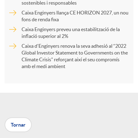
sostenibles i responsables
Caixa Enginyers llança CE HORIZON 2027, un nou
r
fons de renda fixa
Caixa Enginyers preveu una estabilització de la
t
inflació superior al 2%
Caixa d'Enginyers renova la seva adhesió al “2022
i
Global Investor Statement to Governments on the
Climate Crisis” reforçant així el seu compromís
amb el medi ambient
r
a
X
Tornar
a