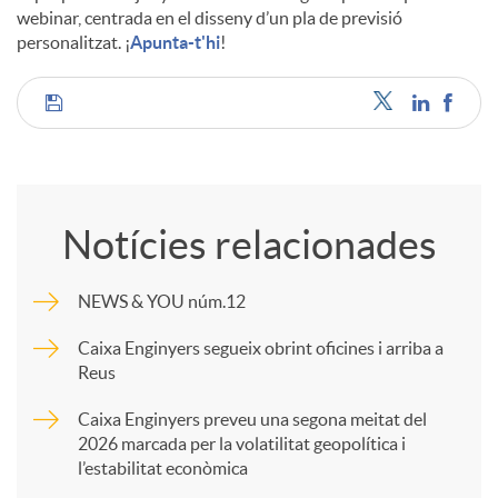
webinar, centrada en el disseny d’un pla de previsió
personalitzat. ¡
Apunta-t'hi
!
C
o
Notícies relacionades
m
NEWS & YOU núm.12
p
Caixa Enginyers segueix obrint oficines i arriba a
Reus
a
Caixa Enginyers preveu una segona meitat del
2026 marcada per la volatilitat geopolítica i
l’estabilitat econòmica
r