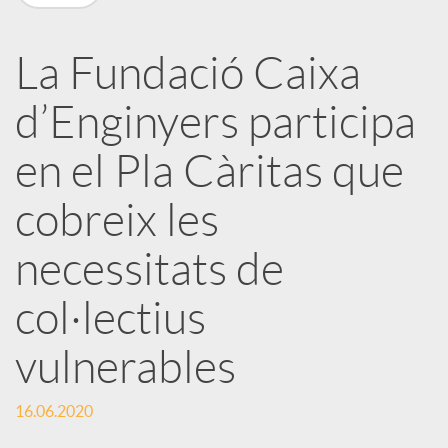
X
a
La Fundació Caixa
d’Enginyers participa
r
en el Pla Càritas que
x
cobreix les
e
necessitats de
col·lectius
s
vulnerables
S
16.06.2020