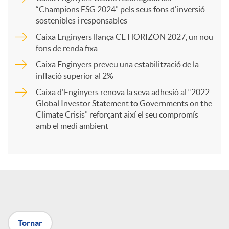
a
“Champions ESG 2024” pels seus fons d'inversió
sostenibles i responsables
Caixa Enginyers llança CE HORIZON 2027, un nou
r
fons de renda fixa
Caixa Enginyers preveu una estabilització de la
t
inflació superior al 2%
Caixa d'Enginyers renova la seva adhesió al “2022
i
Global Investor Statement to Governments on the
Climate Crisis” reforçant així el seu compromís
amb el medi ambient
r
a
X
Tornar