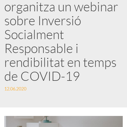
organitza un webinar
x
sobre Inversió
e
Socialment
Responsable i
s
rendibilitat en temps
S
de COVID-19
o
12.06.2020
c
i