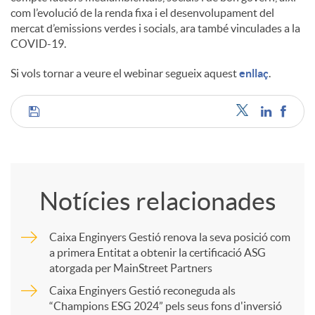
com l’evolució de la renda fixa i el desenvolupament del
mercat d’emissions verdes i socials, ara també vinculades a la
COVID-19.
Si vols tornar a veure el webinar segueix aquest
enllaç
.
C
o
Notícies relacionades
m
Caixa Enginyers Gestió renova la seva posició com
a primera Entitat a obtenir la certificació ASG
p
atorgada per MainStreet Partners
Caixa Enginyers Gestió reconeguda als
a
“Champions ESG 2024” pels seus fons d'inversió