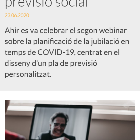
previsió social
c
23.06.2020
Ahir es va celebrar el segon webinar
a
sobre la planificació de la jubilació en
temps de COVID-19, centrat en el
d
disseny d’un pla de previsió
personalitzat.
o
r
d
e