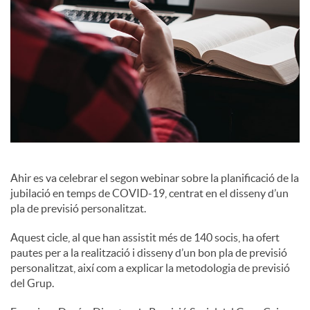
c
o
n
t
Ahir es va celebrar el segon webinar sobre la planificació de la
jubilació en temps de COVID-19, centrat en el disseny d’un
i
pla de previsió personalitzat.
Aquest cicle, al que han assistit més de 140 socis, ha ofert
n
pautes per a la realització i disseny d’un bon pla de previsió
personalitzat, així com a explicar la metodologia de previsió
del Grup.
g