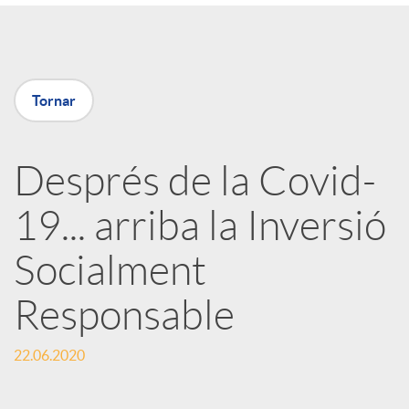
a
X
Tornar
a
Després de la Covid-
r
19... arriba la Inversió
x
Socialment
e
Responsable
22.06.2020
s