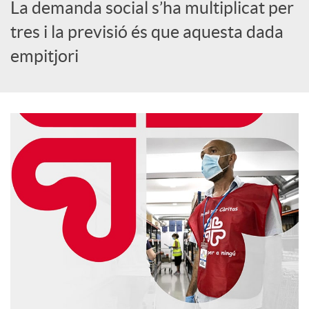
o
La demanda social s’ha multiplicat per
tres i la previsió és que aquesta dada
c
empitjori
i
a
l
s