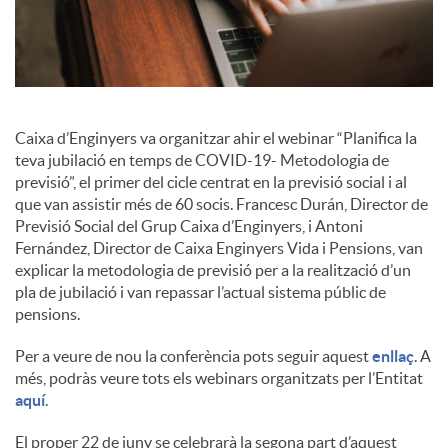
i
a
Caixa d’Enginyers va organitzar ahir el webinar “Planifica la
teva jubilació en temps de COVID-19- Metodologia de
l
previsió”, el primer del cicle centrat en la previsió social i al
que van assistir més de 60 socis. Francesc Durán, Director de
Previsió Social del Grup Caixa d’Enginyers, i Antoni
s
Fernández, Director de Caixa Enginyers Vida i Pensions, van
explicar la metodologia de previsió per a la realització d’un
pla de jubilació i van repassar l’actual sistema públic de
pensions.
Per a veure de nou la conferència pots seguir aquest
enllaç
. A
més, podràs veure tots els webinars organitzats per l’Entitat
aquí
.
El proper 22 de juny se celebrarà la segona part d’aquest