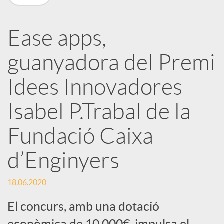
a
Ease apps,
r
guanyadora del Premi
x
Idees Innovadores
e
Isabel P.Trabal de la
Fundació Caixa
s
d’Enginyers
S
18.06.2020
o
El concurs, amb una dotació