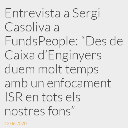
Entrevista a Sergi
r
Casoliva a
x
FundsPeople: “Des de
e
Caixa d’Enginyers
duem molt temps
s
amb un enfocament
S
ISR en tots els
o
nostres fons”
c
12.06.2020