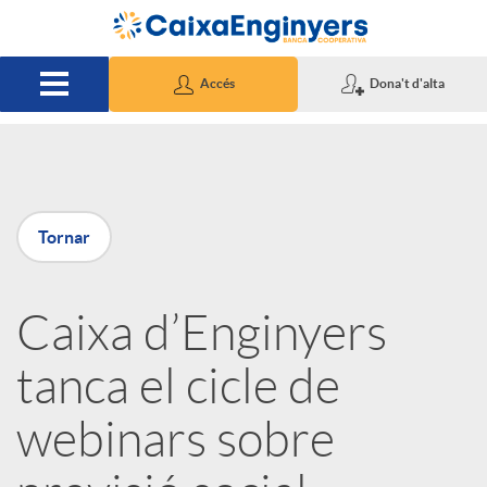
Salta al contingut principal
Accés
Dona't d'alta
P
Tornar
u
Caixa d’Enginyers
b
tanca el cicle de
l
webinars sobre
i