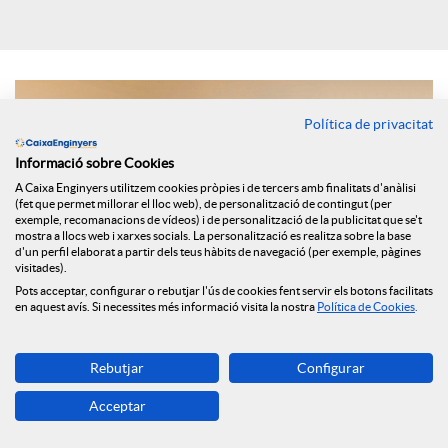
i
a
Política de privacitat
Informació sobre Cookies
l
A Caixa Enginyers utilitzem cookies pròpies i de tercers amb finalitats d'anàlisi
(fet que permet millorar el lloc web), de personalització de contingut (per
exemple, recomanacions de vídeos) i de personalització de la publicitat que se't
s
mostra a llocs web i xarxes socials. La personalització es realitza sobre la base
d'un perfil elaborat a partir dels teus hàbits de navegació (per exemple, pàgines
visitades).
Pots acceptar, configurar o rebutjar l'ús de cookies fent servir els botons facilitats
en aquest avís. Si necessites més informació visita la nostra
Política de Cookies
.
Rebutjar
Configurar
Els principals selectors d’Espanya han assenyalat per al mitjà
Acceptar
digital FundsPeople quines variacions ha portat aquesta crisi
en la seva manera de treballar i quin tipus de comunicació