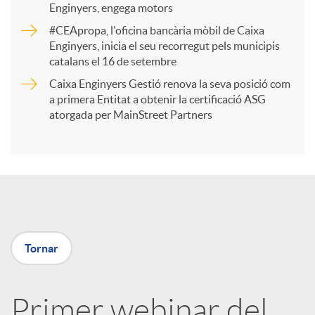
Enginyers, engega motors
r
#CEApropa, l'oficina bancària mòbil de Caixa
Enginyers, inicia el seu recorregut pels municipis
catalans el 16 de setembre
t
Caixa Enginyers Gestió renova la seva posició com
a primera Entitat a obtenir la certificació ASG
i
atorgada per MainStreet Partners
r
a
Tornar
X
a
Primer webinar del