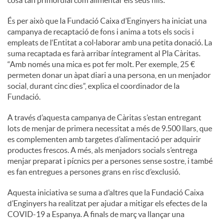
cosa tan primordial com alimentar els seus fills.”
És per això que la Fundació Caixa d’Enginyers ha iniciat una
campanya de recaptació de fons i anima a tots els socis i
empleats de l‘Entitat a col·laborar amb una petita donació. La
suma recaptada es farà arribar íntegrament al Pla Càritas.
“Amb només una mica es pot fer molt. Per exemple, 25 €
permeten donar un àpat diari a una persona, en un menjador
social, durant cinc dies”, explica el coordinador de la
Fundació.
A través d’aquesta campanya de Càritas s’estan entregant
lots de menjar de primera necessitat a més de 9.500 llars, que
es complementen amb targetes d’alimentació per adquirir
productes frescos. A més, als menjadors socials s’entrega
menjar preparat i pícnics per a persones sense sostre, i també
es fan entregues a persones grans en risc d’exclusió.
Aquesta iniciativa se suma a d’altres que la Fundació Caixa
d’Enginyers ha realitzat per ajudar a mitigar els efectes de la
COVID-19 a Espanya. A finals de març va llançar una