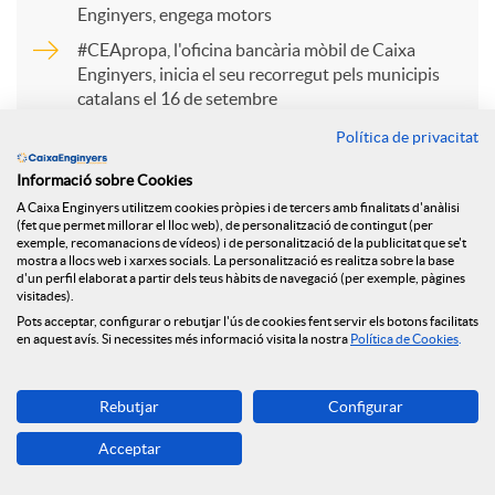
Enginyers, engega motors
r
#CEApropa, l'oficina bancària mòbil de Caixa
Enginyers, inicia el seu recorregut pels municipis
catalans el 16 de setembre
t
Caixa Enginyers Gestió renova la seva posició com
Política de privacitat
a primera Entitat a obtenir la certificació ASG
Informació sobre Cookies
i
atorgada per MainStreet Partners
A Caixa Enginyers utilitzem cookies pròpies i de tercers amb finalitats d'anàlisi
(fet que permet millorar el lloc web), de personalització de contingut (per
exemple, recomanacions de vídeos) i de personalització de la publicitat que se't
r
mostra a llocs web i xarxes socials. La personalització es realitza sobre la base
d'un perfil elaborat a partir dels teus hàbits de navegació (per exemple, pàgines
visitades).
Pots acceptar, configurar o rebutjar l'ús de cookies fent servir els botons facilitats
a
en aquest avís. Si necessites més informació visita la nostra
Política de Cookies
.
Tornar
X
Rebutjar
Configurar
Acceptar
a
Més de 270 dones