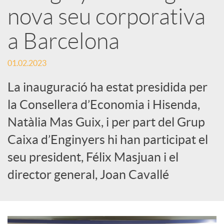
x
nova seu corporativa
e
a Barcelona
01.02.2023
s
La inauguració ha estat presidida per
S
la Consellera d’Economia i Hisenda,
Natàlia Mas Guix, i per part del Grup
o
Caixa d’Enginyers hi han participat el
seu president, Félix Masjuan i el
c
director general, Joan Cavallé
i