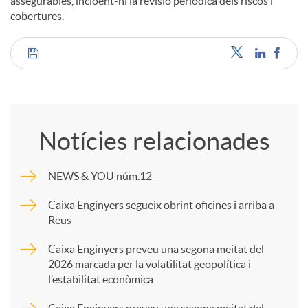
assegurables, incloent-hi la revisió periòdica dels riscos i
cobertures.
C
o
Notícies relacionades
m
NEWS & YOU núm.12
p
Caixa Enginyers segueix obrint oficines i arriba a
Reus
a
Caixa Enginyers preveu una segona meitat del
2026 marcada per la volatilitat geopolítica i
l’estabilitat econòmica
r
Caixa Enginyers preveu una segona meitat del