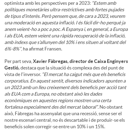
optimista amb les perspectives per a 2023:
“Estem amb
polítiques monetàries ultra-restrictives amb fortes pujades
de tipus d’interès. Però pensem que, de cara a 2023, veurem
una moderació en aquesta inflació. I és fácil dir-ho perquè ja
anem veient-ho a poc a poc. A Espanya i, en general, a Europa
i als EUA, estem veient una ràpida recuperació de la inflació,
amb índexs que s’allunyen del 10% i ens situen al voltant del
6%-8%”
, ha afirmat Fransen.
Per part seva,
Xavier Fàbregas, director de Caixa Enginyers
Gestió,
destaca que la situació és complexa des del punt de
vista de l'inversor.
“El mercat ha caigut més que els beneficis
corporatius. En aquest sentit, diversos indicadors apunten a
un 2023 amb un lleu creixement dels beneficis per acció tant
als EUA com a Europa, no obstant això les dades
econòmiques en aquestes regions mostren una certa
fortalesa especialment des del mercat laboral”
. No obstant
això, Fàbregas ha assenyalat que una recessió, sense ser el
nostre escenari central, no és descartable i de produir-se els
beneficis solen corregir-se entre un 10% i un 15%.