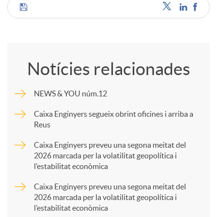
C
o
Notícies relacionades
m
NEWS & YOU núm.12
p
Caixa Enginyers segueix obrint oficines i arriba a
Reus
a
Caixa Enginyers preveu una segona meitat del
2026 marcada per la volatilitat geopolítica i
l’estabilitat econòmica
r
Caixa Enginyers preveu una segona meitat del
2026 marcada per la volatilitat geopolítica i
t
l’estabilitat econòmica