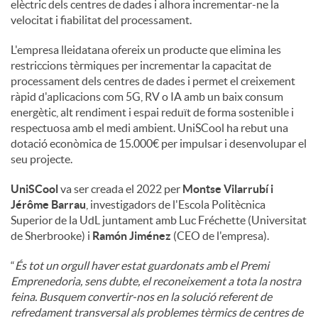
elèctric dels centres de dades i alhora incrementar-ne la
velocitat i fiabilitat del processament.
L'empresa lleidatana ofereix un producte que elimina les
restriccions tèrmiques per incrementar la capacitat de
processament dels centres de dades i permet el creixement
ràpid d'aplicacions com 5G, RV o IA amb un baix consum
energètic, alt rendiment i espai reduït de forma sostenible i
respectuosa amb el medi ambient. UniSCool ha rebut una
dotació econòmica de 15.000€ per impulsar i desenvolupar el
seu projecte.
UniSCool
va ser creada el 2022 per
Montse Vilarrubí i
Jérôme Barrau
, investigadors de l'Escola Politècnica
Superior de la UdL juntament amb Luc Fréchette (Universitat
de Sherbrooke) i
Ramón Jiménez
(CEO de l'empresa).
“
És tot un orgull haver estat guardonats amb el Premi
Emprenedoria, sens dubte, el reconeixement a tota la nostra
feina. Busquem convertir-nos en la solució referent de
refredament transversal als problemes tèrmics de centres de