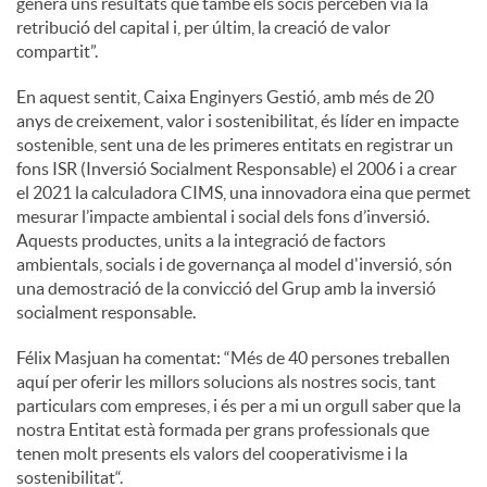
genera uns resultats que també els socis perceben via la
retribució del capital i, per últim, la creació de valor
compartit”.
En aquest sentit, Caixa Enginyers Gestió, amb més de 20
anys de creixement, valor i sostenibilitat, és líder en impacte
sostenible, sent una de les primeres entitats en registrar un
fons ISR (Inversió Socialment Responsable) el 2006 i a crear
el 2021 la calculadora CIMS, una innovadora eina que permet
mesurar l’impacte ambiental i social dels fons d’inversió.
Aquests productes, units a la integració de factors
ambientals, socials i de governança al model d'inversió, són
una demostració de la convicció del Grup amb la inversió
socialment responsable.
Félix Masjuan ha comentat: “Més de 40 persones treballen
aquí per oferir les millors solucions als nostres socis, tant
particulars com empreses, i és per a mi un orgull saber que la
nostra Entitat està formada per grans professionals que
tenen molt presents els valors del cooperativisme i la
sostenibilitat“.