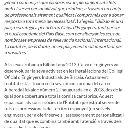
genera confiança i que els socis estan plenament satisfets
amb el servei personalitzat que brindem, a través d’un equip
de professionals altament qualificat i compromès per a donar
resposta a tota mena de necessitats
”. I afegeix: “
Bilbao és una
plaça estratègica per al Grup Caixa d’Enginyers, tant per ser
el nucli econòmic del País Basc, com per albergar les seus de
nombroses empreses de rellevància nacional i internacional.
La ciutat és, sens dubte, un emplaçament molt important per
a nosaltres.
”
A la seva arribada a Bilbao l’any 2013, Caixa d’Enginyers va
desenvolupar la seva activitat en les instal·lacions del Col·legi
Oficial d’Enginyers Industrials de Biscaia. Actualment
l’entitat està situada en la seva oficina pròpia del carrer
Albereda Rekalde número 2, inaugurada en el 2018, des de la
qual dona cobertura a tota la cornisa cantàbrica. Aquest
espai acull als socis i sòcies de l’Entitat, que està al servei de
tots els professionals del territori espanyol (no sols els
enginyers), per a oferir serveis i assessorament personalitzat i
de qualitat que es combina també amb l’atenció a través dels
canals digitals del Grup.