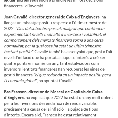
ajudar així als seus socis
a prendre les millors decisions
financeres i d'inversió.
Joan Cavallé, director general de Caixa d'Enginyers,
ha
llançat un missatge positiu respecte a l'últim trimestre de
2022:
“Des del setembre passat, malgrat que continuem
experimentant nivells molt alts d'incertesa i volatilitat, el
comportament dels mercats financers torna a una certa
normalitat, per la qual cosa ha estat un últim trimestre
bastant positiu”
. Cavallé també ha assenyalat que, pesi a l'alt
nivell d'inflació que ha portat als tipus d'interès a créixer
quatre punts en només un any, tant estalviadors com
inversors i entitats financeres han recuperat les eines de
gestió financera
“el que redunda en un impacte positiu per a
l'economia global”
, ha apuntat Cavallé.
Bas Fransen, director de Mercat de Capitals de Caixa
d’Engiyers,
ha explicat que 2022 ha estat un any molt dolent
per a les inversions de renda fixa i de renda variable,
precisament a causa de la inflació i la pujada de tipus
d’interès. Encara així, Fransen ha estat relativament