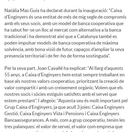
Natàlia Mas Guix ha declarat durant la inauguració: “Caixa
d’Enginyers és una entitat de més de mig segle de compromís
amb els seus socis, amb un model de banca cooperativa que
ha sabut fer-se un lloc al mercat com alternativa a la banca
tradicional i ha demostrat així que a Catalunya també es
poden impulsar models de banca cooperativa de màxima
solvència, amb bona visió de futur, capaços d’ampliar la seva
presencia territorial i de fer-ho de forma sostinguda”.
Per la seva part, Joan Cavallé ha explicat: “Al llarg d’aquests
55 anys, a Caixa d’Enginyers hem estat sempre treballant en
base als nostres valors cooperatius, prioritzant la creació de
valor compartit i amb un creixement orgànic. Volem que els
nostres socis i sòcies estiguin satisfets amb el servei que
estem prestant”. I afegeix: “Aquesta seu és molt important pel
Grup Caixa d’Enginyers, ja que acull 3 joies: Caixa Enginyers
Gestió, Caixa Enginyers Vida i Pensions i Caixa Enginyers
Bancaassegurances. A més, com a grup cooperatiu, tenim les
tres palanques: el valor de servei, el valor com empresa que