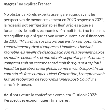
marges”
, ha explicat Fransen.
No obstant això, els experts assenyalen que, davant les
perspectives de menor creixement en 2023 respecte a 2022,
la recessió pot ser “gestionable i lleu” gràcies a que els
fonaments de moltes economies són molt forts i no tenen els
desequilibris que sí que es van veure durant la crisi financera
de 2008.
“Hi ha diversos factors que ens fan ser optimistes:
l'endeutament privat d'empreses i famílies és bastant
raonable, els nivells de desocupació són relativament baixos
en moltes economies el que ofereix seguretat per al consum,
comptem amb un sector bancari molt fort quant a capital i
liquiditat gairebé a nivell global, comptem amb suport fiscal
com són els fons europeus Next Generation, i comptem amb
la gran reobertura de l'economia xinesa post-Covid”
, ha
conclòs Fransen.
Aquí
pots veure la conferència completa ‘Outlook 2023:
Perspectives econòmiques i financeres’.