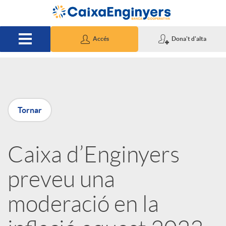
Salta al contingut principal
Accés
Dona't d'alta
P
Tornar
u
Caixa d’Enginyers
b
preveu una
l
moderació en la
i