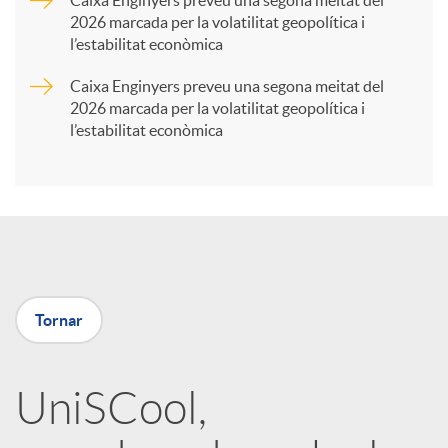
2026 marcada per la volatilitat geopolítica i
t
l’estabilitat econòmica
Caixa Enginyers preveu una segona meitat del
i
2026 marcada per la volatilitat geopolítica i
l’estabilitat econòmica
r
a
X
Tornar
a
UniSCool,
r