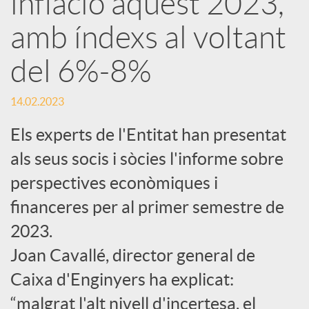
inflació aquest 2023,
amb índexs al voltant
c
del 6%-8%
a
14.02.2023
d
Els experts de l'Entitat han presentat
als seus socis i sòcies l'informe sobre
o
perspectives econòmiques i
financeres per al primer semestre de
r
2023.
d
Joan Cavallé, director general de
Caixa d'Enginyers ha explicat:
e
“malgrat l'alt nivell d'incertesa, el