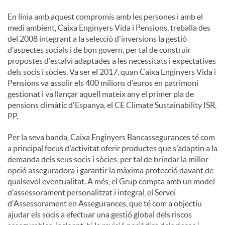
En línia amb aquest compromís amb les persones i amb el
medi ambient, Caixa Enginyers Vida i Pensions, treballa des
del 2008 integrant a la selecció d'inversions la gestió
d'aspectes socials i de bon govern, per tal de construir
propostes d'estalvi adaptades a les necessitats i expectatives
dels socis i sòcies. Va ser el 2017, quan Caixa Enginyers Vida i
Pensions va assolir els 400 milions d'euros en patrimoni
gestionat i va llançar aquell mateix any el primer pla de
pensions climàtic d'Espanya, el CE Climate Sustainability ISR,
PP.
Per la seva banda, Caixa Enginyers Bancassegurances té com
a principal focus d'activitat oferir productes que s'adaptin a la
demanda dels seus socis i sòcies, per tal de brindar la millor
opció asseguradora i garantir la màxima protecció davant de
qualsevol eventualitat. A més, el Grup compta amb un model
d'assessorament personalitzat i integral, el Servei
d'Assessorament en Assegurances, que té com a objectiu
ajudar els socis a efectuar una gestió global dels riscos