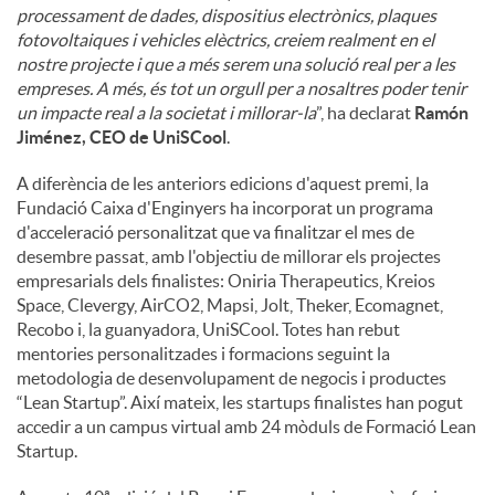
processament de dades, dispositius electrònics, plaques
fotovoltaiques i vehicles elèctrics, creiem realment en el
nostre projecte i que a més serem una solució real per a les
empreses. A més, és tot un orgull per a nosaltres poder tenir
un impacte real a la societat i millorar-la
”, ha declarat
Ramón
Jiménez, CEO de UniSCool
.
A diferència de les anteriors edicions d'aquest premi, la
Fundació Caixa d'Enginyers ha incorporat un programa
d'acceleració personalitzat que va finalitzar el mes de
desembre passat, amb l'objectiu de millorar els projectes
empresarials dels finalistes: Oniria Therapeutics, Kreios
Space, Clevergy, AirCO2, Mapsi, Jolt, Theker, Ecomagnet,
Recobo i, la guanyadora, UniSCool. Totes han rebut
mentories personalitzades i formacions seguint la
metodologia de desenvolupament de negocis i productes
“Lean Startup”. Així mateix, les startups finalistes han pogut
accedir a un campus virtual amb 24 mòduls de Formació Lean
Startup.