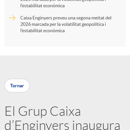
t
l’estabilitat econòmica
Caixa Enginyers preveu una segona meitat del
i
2026 marcada per la volatilitat geopolítica i
l’estabilitat econòmica
r
a
X
Tornar
a
El Grup Caixa
r
d’Enginyers inaugura