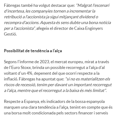
Fàbregas també ha volgut destacar que:
“Malgrat l'escenari
d'incertesa, les companyies tornen a incrementar la
retribució a l'accionista ja sigui mitjançant dividend o
recompra d'accions. Aquesta és sens dubte una bona notícia
per a l'accionista”
, afegeix el director de Caixa Enginyers
Gestió.
Possibilitat de tendència a l’alça
Segons l'informe de 2023, el mercat europeu, mirat a través
de l'Euro Stoxx, brinda un possible recorregut a l'alça d'al
voltant d'un 4%, depenent del que ocorri respecte a la
inflació. Fàbregas ha apuntat que:
“si no es materialitzen els
riscos de recessió, tenim per davant un important recorregut
a l'alça, mentre que el recorregut a la baixa és més limitat”
.
Respecte a Espanya, els indicadors de la bossa espanyola
marquen una clara tendència a l'alça, tenint en compte que és
una borsa molt condicionada pels sectors financer i serveis