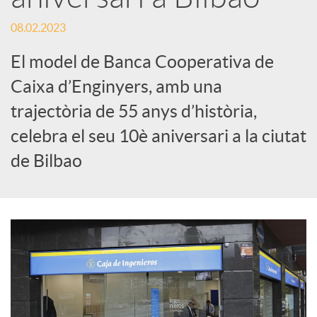
e
08.02.2023
El model de Banca Cooperativa de
s
Caixa d’Enginyers, amb una
trajectòria de 55 anys d’història,
S
celebra el seu 10è aniversari a la ciutat
o
de Bilbao
c
i
a