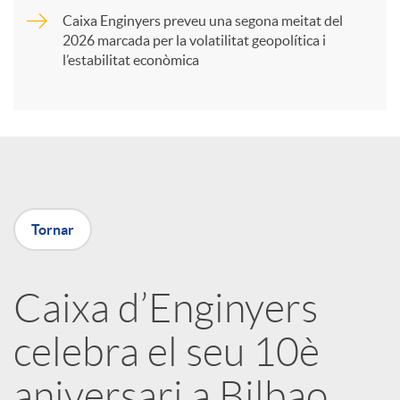
Caixa Enginyers preveu una segona meitat del
i
2026 marcada per la volatilitat geopolítica i
l’estabilitat econòmica
r
a
X
Tornar
a
Caixa d’Enginyers
r
celebra el seu 10è
x
aniversari a Bilbao