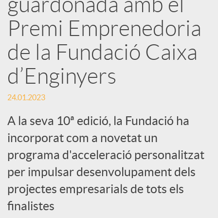
guardonada amb el
x
Premi Emprenedoria
e
de la Fundació Caixa
d’Enginyers
s
24.01.2023
S
A la seva 10ª edició, la Fundació ha
incorporat com a novetat un
o
programa d'acceleració personalitzat
c
per impulsar desenvolupament dels
projectes empresarials de tots els
i
finalistes