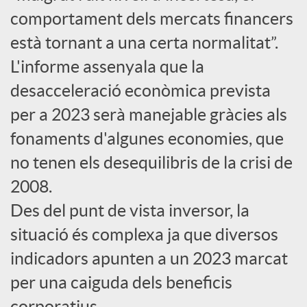
comportament dels mercats financers
c
està tornant a una certa normalitat”.
L'informe assenyala que la
o
desacceleració econòmica prevista
per a 2023 serà manejable gràcies als
n
fonaments d'algunes economies, que
no tenen els desequilibris de la crisi de
t
2008.
i
Des del punt de vista inversor, la
situació és complexa ja que diversos
n
indicadors apunten a un 2023 marcat
per una caiguda dels beneficis
g
corporatius.