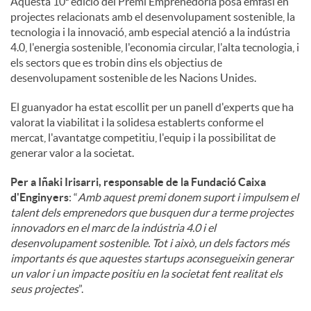
Aquesta 10ª edició del Premi Emprenedoria posa èmfasi en
projectes relacionats amb el desenvolupament sostenible, la
tecnologia i la innovació, amb especial atenció a la indústria
4.0, l'energia sostenible, l'economia circular, l'alta tecnologia, i
els sectors que es trobin dins els objectius de
desenvolupament sostenible de les Nacions Unides.
El guanyador ha estat escollit per un panell d'experts que ha
valorat la viabilitat i la solidesa establerts conforme el
mercat, l'avantatge competitiu, l'equip i la possibilitat de
generar valor a la societat.
Per a Iñaki Irisarri, responsable de la Fundació Caixa
d'Enginyers
: “
Amb aquest premi donem suport i impulsem el
talent dels emprenedors que busquen dur a terme projectes
innovadors en el marc de la indústria 4.0 i el
desenvolupament sostenible. Tot i això, un dels factors més
importants és que aquestes startups aconsegueixin generar
un valor i un impacte positiu en la societat fent realitat els
seus projectes
”.