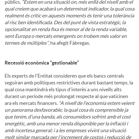
públics.
“Estem en una situació on, més enllà del nivell amb el
qual creiem que acabarà un determinat indicador, la qual cosa
realment és crític en aquests moments és tenir una tolerància
al risc ben identificada. Des del punt de vista estratègic, la
opcionalitat en renda fixa és menor al de la renda variable,
sent Europa o mercats emergents on trobem més valor en
termes de múltiples”
, ha afegit Fàbregas.
Recessió econòmica “gestionable”
Els experts de l'Entitat consideren que els bancs centrals
seguiran amb polítiques restrictives durant bastant temps, la
qual cosa mantindrà els tipus d'interès a uns nivells alts
durant un període més prolongat respecte al que vaticinen
ara els mercats financers.
“A nivell de l'economia estem veient
un panorama desfavorable; la qual cosa és comprensible ja
que tenim, d'una banda, als consumidors sofrint amb el cost
energètic, amb una menor renda disponible per la inflació i
amb incertesa general; i a les empreses vivint una situació
molt similar marcada per l'increment de costos i reducció de