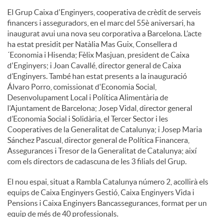
El Grup Caixa d'Enginyers, cooperativa de crèdit de serveis
financers i asseguradors, en el marc del 55è aniversari, ha
inaugurat avui una nova seu corporativa a Barcelona. L’acte
ha estat presidit per Natàlia Mas Guix, Consellera d
´Economia i Hisenda; Fèlix Masjuan, president de Caixa
d'Enginyers; i Joan Cavallé, director general de Caixa
d’Enginyers. També han estat presents a la inauguració
Álvaro Porro, comissionat d'Economia Social,
Desenvolupament Local i Política Alimentària de
l’Ajuntament de Barcelona; Josep Vidal, director general
d’Economia Social i Solidària, el Tercer Sector i les
Cooperatives de la Generalitat de Catalunya; i Josep Maria
Sánchez Pascual, director general de Política Financera,
Assegurances i Tresor de la Generalitat de Catalunya; així
com els directors de cadascuna de les 3 filials del Grup.
El nou espai, situat a Rambla Catalunya número 2, acollirà els
equips de Caixa Enginyers Gestió, Caixa Enginyers Vida i
Pensions i Caixa Enginyers Bancassegurances, format per un
equip de més de 40 professionals.