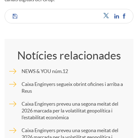
C
o
Notícies relacionades
m
NEWS & YOU núm.12
p
Caixa Enginyers segueix obrint oficines i arriba a
Reus
a
Caixa Enginyers preveu una segona meitat del
2026 marcada per la volatilitat geopolítica i
l’estabilitat econòmica
r
Caixa Enginyers preveu una segona meitat del
2026 marcada per la volatilitat geopolítica i