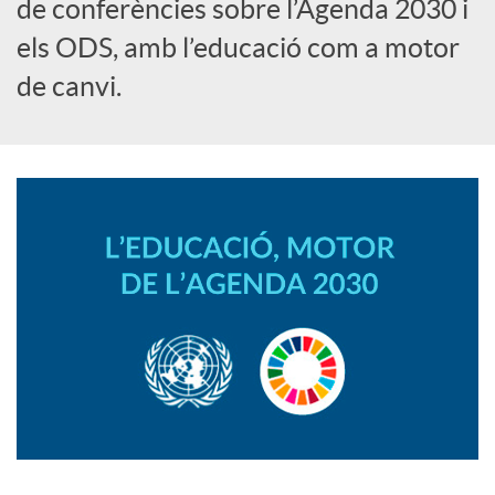
i
de conferències sobre l’Agenda 2030 i
els ODS, amb l’educació com a motor
a
de canvi.
l
s