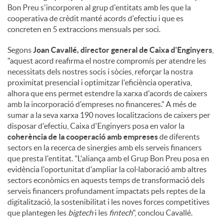
Bon Preu s'incorporen al grup d'entitats amb les que la
cooperativa de crèdit manté acords d'efectiu i que es
concreten en 5 extraccions mensuals per soci.
Segons
Joan Cavallé, director general de Caixa d'Enginyers
,
"aquest acord reafirma el nostre compromís per atendre les
necessitats dels nostres socis i sòcies, reforçar la nostra
proximitat presencial i optimitzar l'eficiència operativa,
alhora que ens permet estendre la xarxa d'acords de caixers
amb la incorporació d'empreses no financeres." A més de
sumar a la seva xarxa 190 noves localitzacions de caixers per
disposar d'efectiu, Caixa d'Enginyers posa en valor la
coherència de la cooperació amb empreses
de diferents
sectors en la recerca de sinergies amb els serveis financers
que presta l'entitat. "L'aliança amb el Grup Bon Preu posa en
evidència l'oportunitat d'ampliar la col·laboració amb altres
sectors econòmics en aquests temps de transformació dels
serveis financers profundament impactats pels reptes de la
digitalització, la sostenibilitat i les noves forces competitives
que plantegen les
bigtech
i les
fintech
", conclou Cavallé.