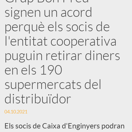
x
signen un acord
e
perquè els socis de
l'entitat cooperativa
s
puguin retirar diners
S
en els 190
o
supermercats del
distribuïdor
c
04.10.2021
i
Els socis de Caixa d'Enginyers podran