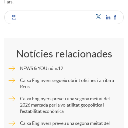
llars.
C
o
Notícies relacionades
m
NEWS & YOU núm.12
p
Caixa Enginyers segueix obrint oficines i arriba a
Reus
a
Caixa Enginyers preveu una segona meitat del
2026 marcada per la volatilitat geopolítica i
l’estabilitat econòmica
r
Caixa Enginyers preveu una segona meitat del