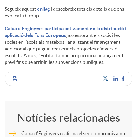
Segueix aquest
enllaç
i descobreix tots els detalls que ens
explica Fi Group.
Caixa d’Enginyers participa activament en la distribució i
aplicació dels Fons Europeus
, assessorant els socis i les
sòcies en l’accés als mateixos i analitzant el finançament
addicional que puguin requerir els projectes d’inversió
escollits. A més, l’Entitat també proporciona finançament
previ fins que arribin les subvencions públiques.
C
o
Notícies relacionades
m
Caixa d'Enginyers reafirma el seu compromís amb