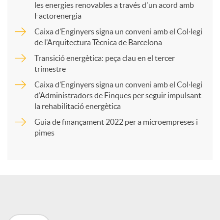
les energies renovables a través d'un acord amb
p
Factorenergia
Caixa d’Enginyers signa un conveni amb el Col·legi
a
de l’Arquitectura Tècnica de Barcelona
Transició energètica: peça clau en el tercer
trimestre
r
Caixa d’Enginyers signa un conveni amb el Col·legi
d’Administradors de Finques per seguir impulsant
t
la rehabilitació energètica
Guia de finançament 2022 per a microempreses i
i
pimes
r
a