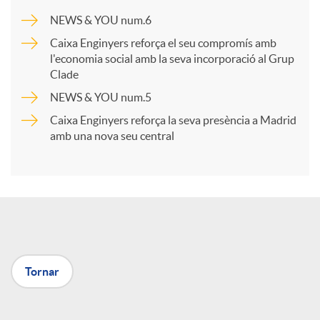
a
NEWS & YOU num.6
Caixa Enginyers reforça el seu compromís amb
r
l'economia social amb la seva incorporació al Grup
Clade
NEWS & YOU num.5
t
Caixa Enginyers reforça la seva presència a Madrid
amb una nova seu central
i
r
a
Tornar
X