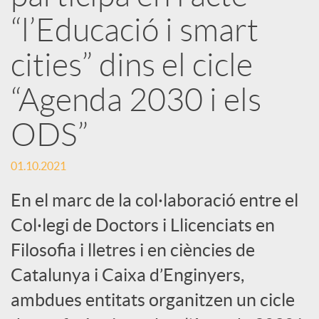
r
“l’Educació i smart
x
cities” dins el cicle
e
“Agenda 2030 i els
ODS”
s
01.10.2021
S
En el marc de la col·laboració entre el
o
Col·legi de Doctors i Llicenciats en
Filosofia i lletres i en ciències de
c
Catalunya i Caixa d’Enginyers,
ambdues entitats organitzen un cicle