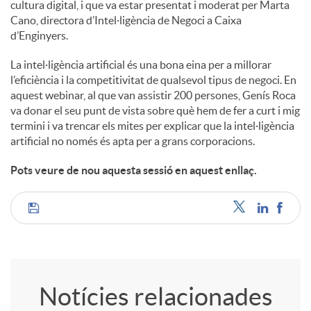
cultura digital, i que va estar presentat i moderat per Marta
Cano, directora d’Intel·ligència de Negoci a Caixa
d’Enginyers.
La intel·ligència artificial és una bona eina per a millorar
l’eficiència i la competitivitat de qualsevol tipus de negoci. En
aquest webinar, al que van assistir 200 persones, Genís Roca
va donar el seu punt de vista sobre què hem de fer a curt i mig
termini i va trencar els mites per explicar que la intel·ligència
artificial no només és apta per a grans corporacions.
Pots veure de nou aquesta sessió en aquest enllaç.
C
o
Notícies relacionades