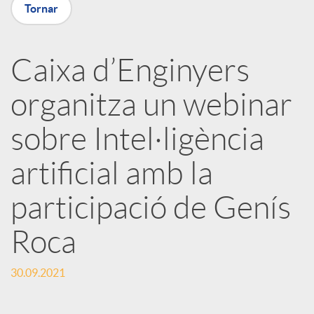
Tornar
X
a
Caixa d’Enginyers
organitza un webinar
r
sobre Intel·ligència
x
artificial amb la
e
participació de Genís
Roca
s
30.09.2021
S