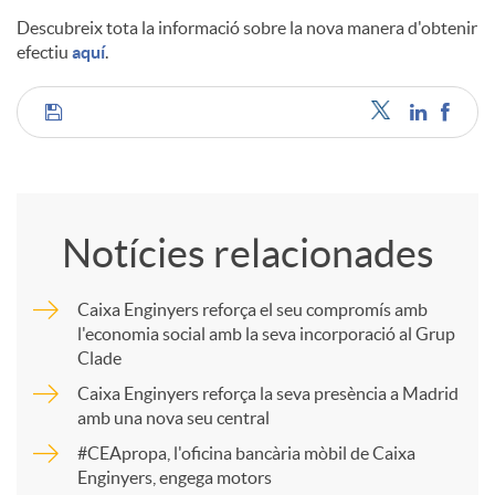
Descubreix tota la informació sobre la nova manera d'obtenir
efectiu
aquí
.
C
o
Notícies relacionades
m
Caixa Enginyers reforça el seu compromís amb
l'economia social amb la seva incorporació al Grup
p
Clade
Caixa Enginyers reforça la seva presència a Madrid
a
amb una nova seu central
#CEApropa, l'oficina bancària mòbil de Caixa
Enginyers, engega motors