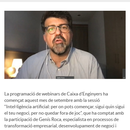
o
c
i
a
l
La programació de webinars de Caixa d’Enginyers ha
s
començat aquest mes de setembre amb la sessió
“Intel·ligència artificial: per on pots començar, sigui quin sigui
el teu negoci, per no quedar fora de joc”, que ha comptat amb
la participació de Genís Roca, especialista en processos de
transformació empresarial, desenvolupament de negoci i