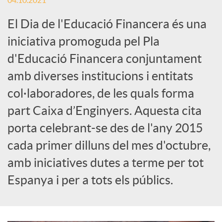
04.10.2021
c
El Dia de l'Educació Financera és una
iniciativa promoguda pel Pla
a
d'Educació Financera conjuntament
amb diverses institucions i entitats
d
col·laboradores, de les quals forma
part Caixa d’Enginyers. Aquesta cita
o
porta celebrant-se des de l'any 2015
cada primer dilluns del mes d'octubre,
r
amb iniciatives dutes a terme per tot
Espanya i per a tots els públics.
d
e