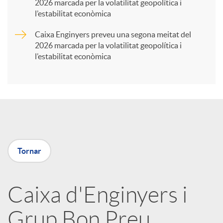
2026 marcada per la volatilitat geopolítica i
t
l’estabilitat econòmica
Caixa Enginyers preveu una segona meitat del
i
2026 marcada per la volatilitat geopolítica i
l’estabilitat econòmica
r
a
X
Tornar
a
Caixa d'Enginyers i
r
Grup Bon Preu