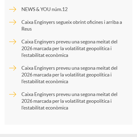
m
NEWS & YOU núm.12
p
Caixa Enginyers segueix obrint oficines i arriba a
Reus
a
Caixa Enginyers preveu una segona meitat del
2026 marcada per la volatilitat geopolítica i
l’estabilitat econòmica
r
Caixa Enginyers preveu una segona meitat del
2026 marcada per la volatilitat geopolítica i
t
l’estabilitat econòmica
Caixa Enginyers preveu una segona meitat del
i
2026 marcada per la volatilitat geopolítica i
l’estabilitat econòmica
r