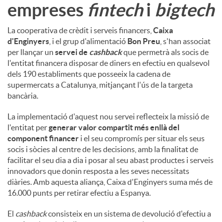
empreses
fintech
i
bigtech
La cooperativa de crèdit i serveis financers,
Caixa
d'Enginyers
, i el grup d'alimentació
Bon Preu
, s'han associat
per llançar un
servei de
cashback
que permetrà als socis de
l'entitat financera disposar de diners en efectiu en qualsevol
dels 190 establiments que posseeix la cadena de
supermercats a Catalunya, mitjançant l'ús de la targeta
bancària.
La implementació d'aquest nou servei reflecteix la missió de
l'entitat per
generar valor compartit més enllà del
component financer
i el seu compromís per situar els seus
socis i sòcies al centre de les decisions, amb la finalitat de
facilitar el seu dia a dia i posar al seu abast productes i serveis
innovadors que donin resposta a les seves necessitats
diàries. Amb aquesta aliança, Caixa d'Enginyers suma més de
16.000 punts per retirar efectiu a Espanya.
El
cashback
consisteix en un sistema de devolució d'efectiu a