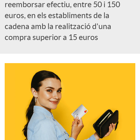
a
reemborsar efectiu, entre 50 i 150
euros, en els establiments de la
l
cadena amb la realització d'una
compra superior a 15 euros
s