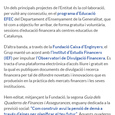
Un dels principals projectes de l’Entitat és la col·laboració,
u
per vuitè any consecutiu, en el
programa d’Educació
EFEC
del Departament d’Ensenyament de la Generalitat, que
té com a objectiu fer arribar, de forma gratuïta i voluntària,
t
sessions d’educació financera als centres educatius de
Catalunya.
s
D’altra banda, a través de la
Fundació Caixa d’Enginyers
, el
Grup manté un acord amb
l’Institut d’Estudis Financers
(IEF)
per impulsar
l’Observatori de Divulgació Financera.
Es
tracta d’una plataforma electrònica d’accés lliure i gratuït en
la qual es publiquen documents de divulgació i recerca
financera per tal de difondre novetats i innovacions que es
produeixin en la pràctica dels mercats financers i les seves
institucions.
Hem editat, mitjançant la Fundació, la segona
Guia dels
Quaderns de Finances i Assegurances
, enguany dedicada a la
previsió social:
“Com construir avui la pensió de demà a
través d’eines per planificar el teu futur”
. Aquests quaderns