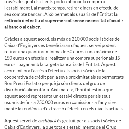
través del qual els clients poden abonar la compra a
l'establiment i, al mateix temps, retirar diners en efectiu del
seu compte bancari. Això permet als usuaris de l'Entitat
la
retirada d'efectiu al supermercat sense necessitat d'acudir
al banc o al caixer.
Gràcies a aquest acord, els més de 210.000 socis i sòcies de
Caixa d'Enginyers es beneficiaran d'aquest servei podent
retirar una quantitat mínima de 50 euros i una màxima de
150 euros en efectiu al realitzar una compra superior als 15
euros i pagar amb la targeta bancària de l'Entitat. Aquest
acord millora l'accés a l'efectiu als socis i sòcies de la
cooperativa de crèdit per la seva proximitat als supermercats
Bon Preu i Esclat o perquè ja són clients del grup de
distribució alimentària. Així mateix, l'Entitat estima que
aquest acord representa un estalvi directe per als seus
usuaris de fins a 250.000 euros en comissions a l'any, si es
manté la tendència d'extracció d'efectiu en els nivells actuals.
Aquest servei de
cashback
és gratuït per als socis i sòcies de
Caixa d'Enginyers, ja que tots els establiments de el Grup