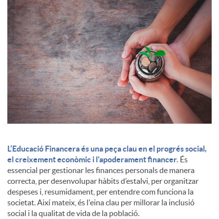
c
o
n
t
i
L’Educació Financera és una peça clau en el progrés social,
el creixement econòmic i l'apoderament financer.
És
essencial per gestionar les finances personals de manera
n
correcta, per desenvolupar hàbits d’estalvi, per organitzar
despeses i, resumidament, per entendre com funciona la
societat. Així mateix, és l'eina clau per millorar la inclusió
g
social i la qualitat de vida de la població.