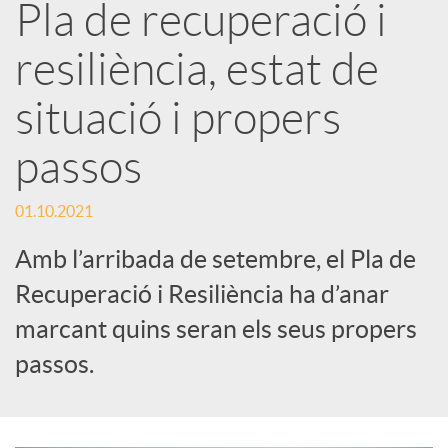
Pla de recuperació i
a
resiliència, estat de
r
situació i propers
x
passos
e
01.10.2021
Amb l’arribada de setembre, el Pla de
s
Recuperació i Resiliència ha d’anar
marcant quins seran els seus propers
S
passos.
o