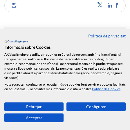
C
o
Política de privacitat
Notícies relacionades
m
Informació sobre Cookies
A Caixa Enginyers utilitzem cookies pròpies i de tercers amb finalitats d'anàlisi
El Grup Caixa Enginyers consolida el seu model
(fet que permet millorar el lloc web), de personalització de contingut (per
cooperatiu, sent la primera entitat en qualitat de
exemple, recomanacions de vídeos) i de personalització de la publicitat que se't
p
mostra a llocs web i xarxes socials. La personalització es realitza sobre la base
servei a Espanya i amb resultats històrics per
d'un perfil elaborat a partir dels teus hàbits de navegació (per exemple, pàgines
tercer any consecutiu
visitades).
a
Pots acceptar, configurar o rebutjar l'ús de cookies fent servir els botons facilitats
NEWS & YOU num.6
en aquest avís. Si necessites més informació visita la nostra
Política de Cookies
.
Caixa Enginyers reforça el seu compromís amb
r
l'economia social amb la seva incorporació al Grup
Rebutjar
Configurar
Clade
Acceptar
NEWS & YOU num.5
t
Caixa Enginyers reforça la seva presència a Madrid