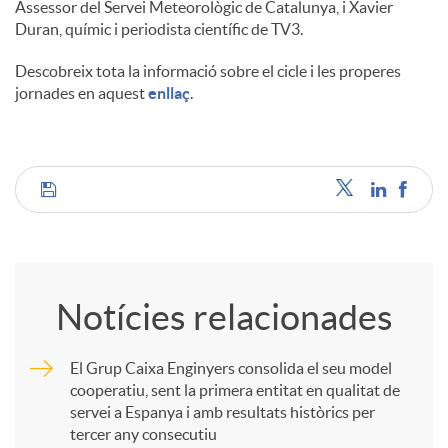
Assessor del Servei Meteorològic de Catalunya, i Xavier
Duran, químic i periodista científic de TV3.
Descobreix tota la informació sobre el cicle i les properes
jornades en aquest
enllaç
.
C
o
Notícies relacionades
m
El Grup Caixa Enginyers consolida el seu model
cooperatiu, sent la primera entitat en qualitat de
p
servei a Espanya i amb resultats històrics per
tercer any consecutiu