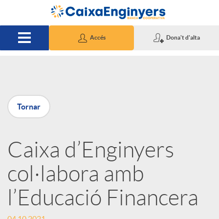
Salta al contingut principal
Accés
Dona't d'alta
P
Tornar
u
Caixa d’Enginyers
b
col·labora amb
l
l’Educació Financera
i