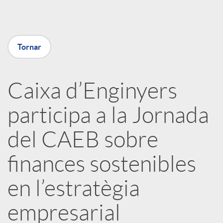
a
X
Tornar
a
Caixa d’Enginyers
r
participa a la Jornada
x
del CAEB sobre
e
finances sostenibles
en l’estratègia
s
empresarial