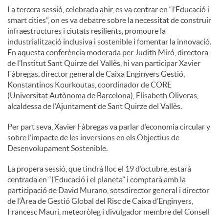
La tercera sessió, celebrada ahir, es va centrar en “l’Educació i
smart cities”, on es va debatre sobre la necessitat de construir
infraestructures i ciutats resilients, promoure la
industrialització inclusiva i sostenible i fomentar la innovació.
En aquesta conferència moderada per Judith Miró, directora
de l’Institut Sant Quirze del Vallès, hi van participar Xavier
Fàbregas, director general de Caixa Enginyers Gestió,
Konstantinos Kourkoutas, coordinador de CORE
(Universitat Autònoma de Barcelona), Elisabeth Oliveras,
alcaldessa de l’Ajuntament de Sant Quirze del Vallès.
Per part seva, Xavier Fàbregas va parlar d’economia circular y
sobre l’impacte de les inversions en els Objectius de
Desenvolupament Sostenible.
La propera sessió, que tindrà lloc el 19 d’octubre, estarà
centrada en “l’Educació i el planeta” i comptarà amb la
participació de David Murano, sotsdirector general i director
de l’Àrea de Gestió Global del Risc de Caixa d’Enginyers,
Francesc Mauri, meteoròleg i divulgador membre del Consell