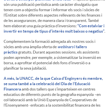
són una publicació periòdica amb caràcter divulgatiu que
tenen com a objectiu formar i informar els socis i sòcies de
l’Entitat sobre diferents aspectes rellevants de les finances i
de les assegurances, de manera clara i transparent. També
hem elaborat una guia pràctica d’inversions:
“Com estalviar i
invertir en temps de tipus d’interès molt baixos o negatius”
.
Complementem la formació adreçada als nostres socis i
sòcies amb una àmplia oferta de
webinars
i tallers
pràctics
gratuïts. Durant aquestes sessions, els assistents
poden aprendre, per exemple, a sistematitzar la inversió en
borsa, a aprofitar el potencial dels fons d’inversió o a
planificar la seva jubilació.
A més, la UNACC, de la que Caixa d’Enginyers és membre,
se suma també a la celebració del Dia de l’Educació
Financera
amb dos tallers que s’imparteixen en centres
educatius de diferents punts de la geografia espanyola –en
col·laboració amb la Unió Espanyola de Cooperatives de
l’Ensenyament- enfocats a la sostenibilitat financera de les