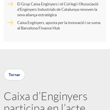
r
El Grup Caixa Enginyers i el Col·legi i l’Associació
d’Enginyers Industrials de Catalunya renoven la
t
seva aliança estratègica
Caixa Enginyers, aposta per la innovació i se suma
i
al Barcelona Finance Hub
r
a
Tornar
X
a
Caixa d’Enginyers
participa en l’acte