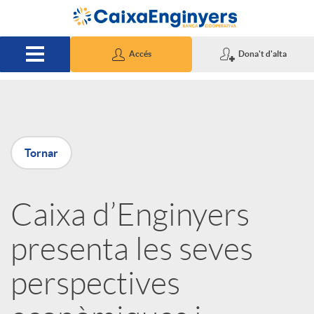
Salta al contingut principal
Accés
Dona't d'alta
P
Tornar
u
Caixa d’Enginyers
b
presenta les seves
l
perspectives
i