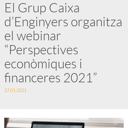
a
El Grup Caixa
d’Enginyers organitza
r
el webinar
x
“Perspectives
e
econòmiques i
financeres 2021”
s
27.01.2021
S
o