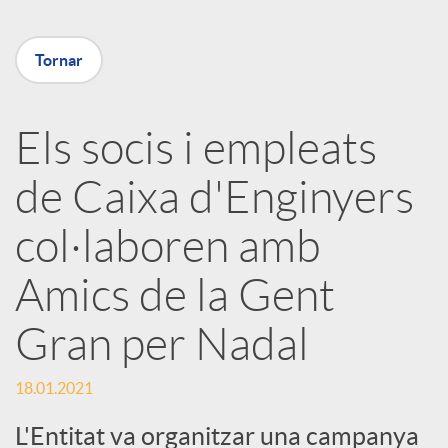
X
Tornar
a
Els socis i empleats
r
de Caixa d'Enginyers
x
col·laboren amb
e
Amics de la Gent
Gran per Nadal
s
18.01.2021
S
L'Entitat va organitzar una campanya