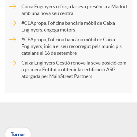
p
Caixa Enginyers reforça la seva presència a Madrid
amb una nova seu central
a
#CEApropa, l'oficina bancària mòbil de Caixa
Enginyers, engega motors
r
#CEApropa, l'oficina bancària mòbil de Caixa
Enginyers, inicia el seu recorregut pels municipis
catalans el 16 de setembre
t
Caixa Enginyers Gestió renova la seva posició com
a primera Entitat a obtenir la certificació ASG
i
atorgada per MainStreet Partners
r
a
Tornar