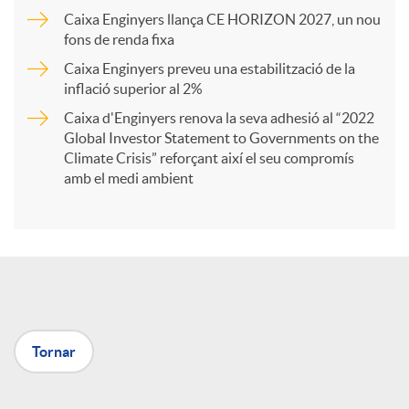
Caixa Enginyers llança CE HORIZON 2027, un nou
r
fons de renda fixa
Caixa Enginyers preveu una estabilització de la
t
inflació superior al 2%
Caixa d'Enginyers renova la seva adhesió al “2022
i
Global Investor Statement to Governments on the
Climate Crisis” reforçant així el seu compromís
amb el medi ambient
r
a
X
Tornar
a