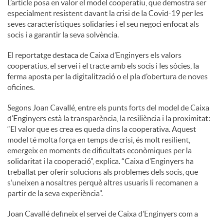
L’article posa en valor el model cooperatiu, que demostra ser
especialment resistent davant la crisi de la Covid-19 per les
seves característiques solidaries i el seu negoci enfocat als
socis i a garantir la seva solvència.
El reportatge destaca de Caixa d’Enginyers els valors
cooperatius, el servei i el tracte amb els socis i les sòcies, la
ferma aposta per la digitalització o el pla d’obertura de noves
oficines.
Segons Joan Cavallé, entre els punts forts del model de Caixa
d’Enginyers està la transparència, la resiliència i la proximitat:
“El valor que es crea es queda dins la cooperativa. Aquest
model té molta força en temps de crisi, és molt resilient,
emergeix en moments de dificultats econòmiques per la
solidaritat i la cooperació”, explica. “Caixa d’Enginyers ha
treballat per oferir solucions als problemes dels socis, que
s’uneixen a nosaltres perquè altres usuaris li recomanen a
partir de la seva experiència”.
Joan Cavallé defineix el servei de Caixa d’Enginyers com a