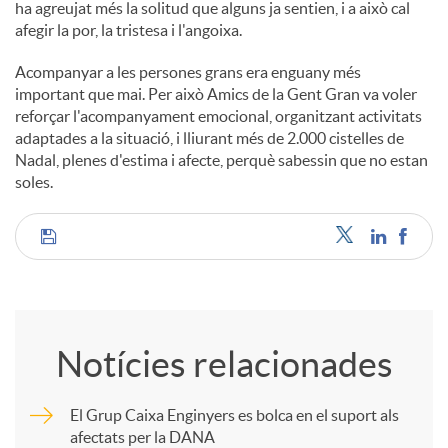
ha agreujat més la solitud que alguns ja sentien, i a això cal
afegir la por, la tristesa i l'angoixa.
Acompanyar a les persones grans era enguany més
important que mai. Per això Amics de la Gent Gran va voler
reforçar l'acompanyament emocional, organitzant activitats
adaptades a la situació, i lliurant més de 2.000 cistelles de
Nadal, plenes d'estima i afecte, perquè sabessin que no estan
soles.
C
o
Notícies relacionades
m
El Grup Caixa Enginyers es bolca en el suport als
afectats per la DANA