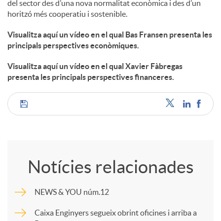
del sector des d’una nova normalitat econòmica i des d’un
horitzó més cooperatiu i sostenible.
Visualitza aquí un vídeo en el qual Bas Fransen presenta les
principals perspectives econòmiques.
Visualitza aquí un vídeo en el qual Xavier Fàbregas
presenta les principals perspectives financeres.
C
o
Notícies relacionades
m
NEWS & YOU núm.12
p
Caixa Enginyers segueix obrint oficines i arriba a