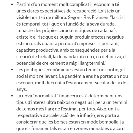
Partim d’un moment molt complicat i l’economia té
unes clares expectatives de recuperació. Existeix un
visible horitzó de millora. Segons Bas Fransen, “la crisi
és temporal, tot i que en funció de la seva durada,
impacte i les pròpies característiques de cada país,
existeix el risc que es puguin produir efectes negatius
estructurals quant a pèrdua d’empreses. I, per tant,
capacitat productiva, amb conseqüències per a la
creació de treball, la demanda interna i, en definitiva, el
potencial de creixement a mig i llarg termini.”
Les polítiques econòmiques estan tenint un contingut
social molt rellevant. La pandèmia ens ha portat un nou
escenari, molt diferent a l’estancament secular de fa dos
anys.
La nova “normalitat” financera està determinant uns
tipus d’interès ultra baixos o negatius i per a un termini
de temps més llarg de l’estimat per tots. Això, unit a
l’expectativa d’acceleració de la inflació, ens porta a
considerar que les borses estan en mode bombolla, ja
que els fonamentals estan en zones raonables d’acord