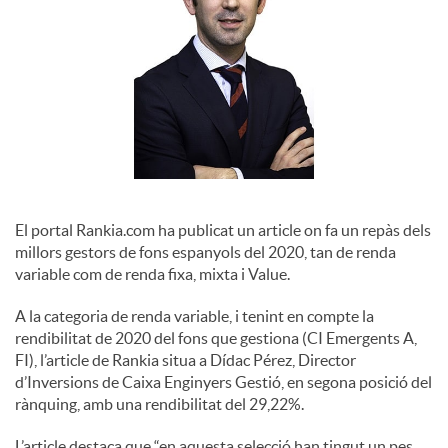
o
c
i
a
El portal Rankia.com ha publicat un article on fa un repàs dels
l
millors gestors de fons espanyols del 2020, tan de renda
variable com de renda fixa, mixta i Value.
s
A la categoria de renda variable, i tenint en compte la
rendibilitat de 2020 del fons que gestiona (CI Emergents A,
FI), l’article de Rankia situa a Dídac Pérez, Director
d’Inversions de Caixa Enginyers Gestió, en segona posició del
rànquing, amb una rendibilitat del 29,22%.
L’article destaca que “en aquesta selecció han tingut un pes