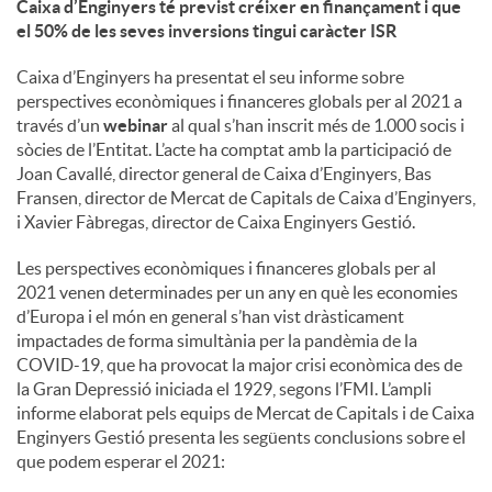
Caixa d’Enginyers té previst créixer en finançament i que
el 50% de les seves inversions tingui caràcter ISR
u
Caixa d’Enginyers ha presentat el seu informe sobre
perspectives econòmiques i financeres globals per al 2021 a
t
través d’un
webinar
al qual s’han inscrit més de 1.000 socis i
sòcies de l’Entitat. L’acte ha comptat amb la participació de
Joan Cavallé, director general de Caixa d’Enginyers, Bas
s
Fransen, director de Mercat de Capitals de Caixa d’Enginyers,
i Xavier Fàbregas, director de Caixa Enginyers Gestió.
Les perspectives econòmiques i financeres globals per al
2021 venen determinades per un any en què les economies
d’Europa i el món en general s’han vist dràsticament
impactades de forma simultània per la pandèmia de la
COVID-19, que ha provocat la major crisi econòmica des de
la Gran Depressió iniciada el 1929, segons l’FMI. L’ampli
informe elaborat pels equips de Mercat de Capitals i de Caixa
Enginyers Gestió presenta les següents conclusions sobre el
que podem esperar el 2021: