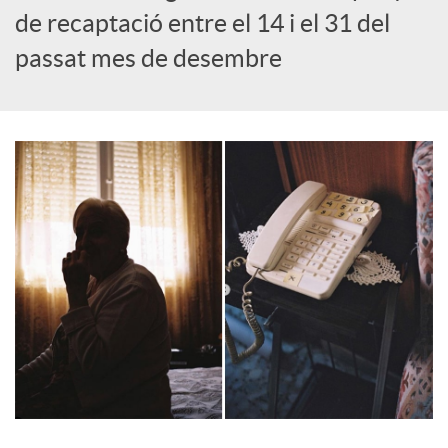
o
de recaptació entre el 14 i el 31 del
passat mes de desembre
c
i
a
l
s