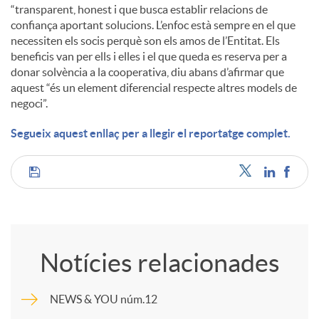
“transparent, honest i que busca establir relacions de
confiança aportant solucions. L’enfoc està sempre en el que
necessiten els socis perquè son els amos de l’Entitat. Els
beneficis van per ells i elles i el que queda es reserva per a
donar solvència a la cooperativa, diu abans d’afirmar que
aquest “és un element diferencial respecte altres models de
negoci”.
Segueix aquest enllaç per a llegir el reportatge complet.
C
o
Notícies relacionades
m
NEWS & YOU núm.12