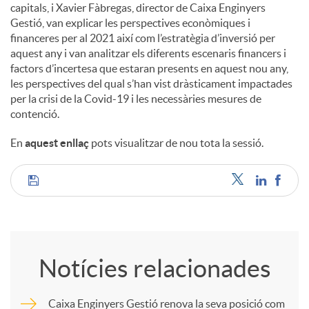
capitals, i Xavier Fàbregas, director de Caixa Enginyers
Gestió, van explicar les perspectives econòmiques i
financeres per al 2021 així com l’estratègia d’inversió per
aquest any i van analitzar els diferents escenaris financers i
factors d’incertesa que estaran presents en aquest nou any,
les perspectives del qual s’han vist dràsticament impactades
per la crisi de la Covid-19 i les necessàries mesures de
contenció.
En
aquest enllaç
pots visualitzar de nou tota la sessió.
C
o
Notícies relacionades
m
Caixa Enginyers Gestió renova la seva posició com