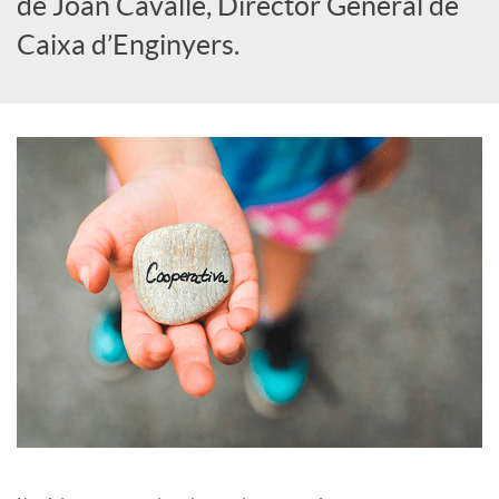
de Joan Cavallé, Director General de
i
Caixa d’Enginyers.
a
l
s