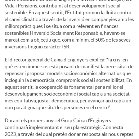
Vida i Pensions, contribuint al desenvolupament social
sostenible. En aquest sentit, l’Entitat promou la lluita contra
el canvi climàtic a través de la inversió en companyies amb les
millors pràctiques i se situa com a referent en finances
sostenibles i Inversió Socialment Responsable, havent-se
marcat com a objectiu que, com a mínim, el 50% de les seves
inversions tinguin caràcter ISR.
El director general de Caixa d’Enginyers explica: “la crisi en
què estem immersos està posant de manifest la necessitat de
repensar i proposar models socioeconòmics alternatius que
incloguin la democràcia, compromís social i sostenibilitat. En
aquest sentit, la cooperació és fonamental per a millor el
desenvolupament socioeconòmic i social cap a una societat
més equitativa, justa i democràtica, per avançar així cap a un
nou paradigma que situï les persones en el centre”.
Durant els propers anys el Grup Caixa d’Enginyers
continuarà implementant el seu pla estratègic Connecta
2023, a través del qual pretén donar resposta als nous reptes