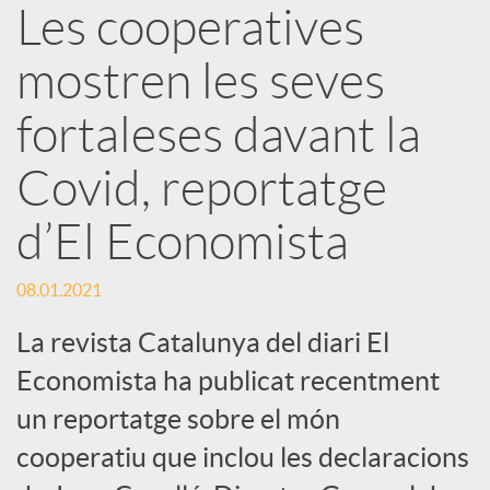
Les cooperatives
r
mostren les seves
x
fortaleses davant la
e
Covid, reportatge
d’El Economista
s
08.01.2021
S
La revista Catalunya del diari El
o
Economista ha publicat recentment
un reportatge sobre el món
c
cooperatiu que inclou les declaracions