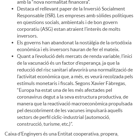
amb la “nova normalitat financera”.
Destaca el rellevant paper de la Inversió Socialment
Responsable (ISR). Les empreses amb sòlides polítiques
en qüestions socials, ambientals i de bon govern
corporatiu (ASG) estan atraient l’interès de molts
inversors.
Els governs han abandonat la nostàlgia de la ortodòxia
econòmica i els inversors hauran de fer el mateix.
Quant a l’evolució dels mercats de renda variable, l’inici
de la vacunació és un factor d’esperança, ja que la
reducció del risc sanitari afavorirà una normalització de
l’activitat econòmica que, a més, es veurà recolzada pels
estímuls monetaris i fiscals. Segons Xavier Fàbregas,
“Europa ha estat una de les més afectades pel
coronavirus degut a la seva estructura productiva, de
manera que la reactivació macroeconòmica propulsada
pel descobriment de les vacunes impulsarà aquells
sectors de perfil cíclic-industrial (automoció,
construcció, turisme, etc.)”.
Caixa d’Enginyers és una Entitat cooperativa, propera,