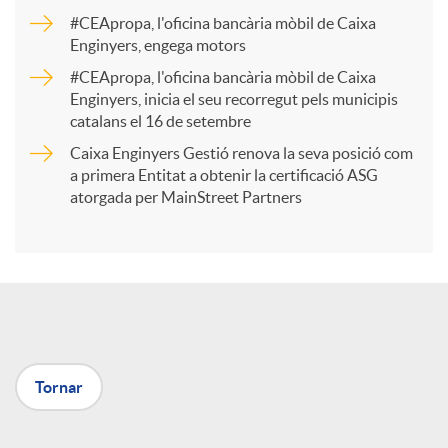
a
#CEApropa, l'oficina bancària mòbil de Caixa
Enginyers, engega motors
r
#CEApropa, l'oficina bancària mòbil de Caixa
Enginyers, inicia el seu recorregut pels municipis
catalans el 16 de setembre
t
Caixa Enginyers Gestió renova la seva posició com
a primera Entitat a obtenir la certificació ASG
i
atorgada per MainStreet Partners
r
a
Tornar
X