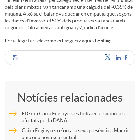
dels plans mixtos, van tancar amb una caiguda del -0,35% de
mitjana. Això si, el balanç va quedar en empat ja que, segons
les dades d’Inverco, el 50% dels productes va tancar amb
caigudes i l’altra meitat, amb guanys”, indica l’article.
Per a llegir l’article complert segueix aquest
enllaç
.
C
o
Notícies relacionades
m
El Grup Caixa Enginyers es bolca en el suport als
afectats per la DANA
p
Caixa Enginyers reforça la seva presència a Madrid
amb una nova seu central