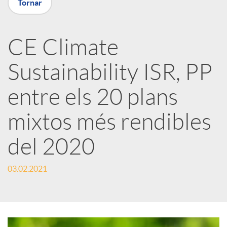
Tornar
a
CE Climate
r
Sustainability ISR, PP
x
entre els 20 plans
e
mixtos més rendibles
del 2020
s
03.02.2021
S
o