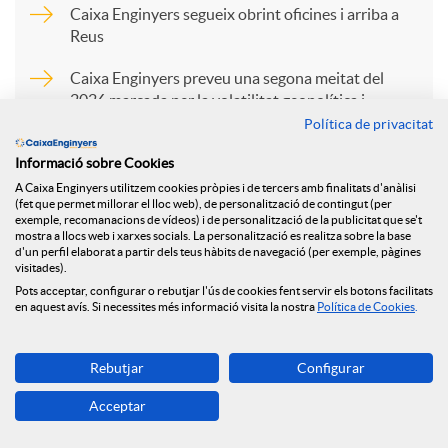
p
Caixa Enginyers segueix obrint oficines i arriba a
Reus
a
Caixa Enginyers preveu una segona meitat del
2026 marcada per la volatilitat geopolítica i
l’estabilitat econòmica
Política de privacitat
r
Caixa Enginyers preveu una segona meitat del
Informació sobre Cookies
2026 marcada per la volatilitat geopolítica i
t
A Caixa Enginyers utilitzem cookies pròpies i de tercers amb finalitats d'anàlisi
(fet que permet millorar el lloc web), de personalització de contingut (per
l’estabilitat econòmica
exemple, recomanacions de vídeos) i de personalització de la publicitat que se't
mostra a llocs web i xarxes socials. La personalització es realitza sobre la base
Caixa Enginyers preveu una segona meitat del
i
d'un perfil elaborat a partir dels teus hàbits de navegació (per exemple, pàgines
visitades).
2026 marcada per la volatilitat geopolítica i
Pots acceptar, configurar o rebutjar l'ús de cookies fent servir els botons facilitats
l’estabilitat econòmica
en aquest avís. Si necessites més informació visita la nostra
Política de Cookies
.
r
Rebutjar
Configurar
a
Acceptar