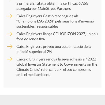
a primera Entitat a obtenir la certificació ASG
p
atorgada per MainStreet Partners
Caixa Enginyers Gestió reconeguda als
a
“Champions ESG 2024” pels seus fons d'inversió
sostenibles i responsables
Caixa Enginyers llança CE HORIZON 2027, un nou
r
fons de renda fixa
Caixa Enginyers preveu una estabilització de la
t
inflació superior al 2%
Caixa d'Enginyers renova la seva adhesió al “2022
i
Global Investor Statement to Governments on the
Climate Crisis” reforçant així el seu compromís
amb el medi ambient
r
a