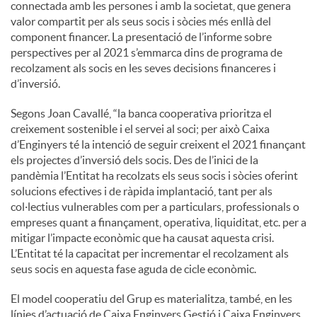
connectada amb les persones i amb la societat, que genera
valor compartit per als seus socis i sòcies més enllà del
component financer. La presentació de l’informe sobre
perspectives per al 2021 s’emmarca dins de programa de
recolzament als socis en les seves decisions financeres i
d’inversió.
Segons Joan Cavallé, “la banca cooperativa prioritza el
creixement sostenible i el servei al soci; per això Caixa
d’Enginyers té la intenció de seguir creixent el 2021 finançant
els projectes d’inversió dels socis. Des de l’inici de la
pandèmia l’Entitat ha recolzats els seus socis i sòcies oferint
solucions efectives i de ràpida implantació, tant per als
col·lectius vulnerables com per a particulars, professionals o
empreses quant a finançament, operativa, liquiditat, etc. per a
mitigar l’impacte econòmic que ha causat aquesta crisi.
L’Entitat té la capacitat per incrementar el recolzament als
seus socis en aquesta fase aguda de cicle econòmic.
El model cooperatiu del Grup es materialitza, també, en les
línies d’actuació de Caixa Enginyers Gestió i Caixa Enginyers