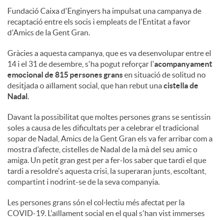
Fundació Caixa d'Enginyers ha impulsat una campanya de
recaptació entre els socis i empleats de l'Entitat a favor
d'Amics de la Gent Gran.
Gràcies a aquesta campanya, que es va desenvolupar entre el
14 i el 31 de desembre, s'ha pogut reforçar l'
acompanyament
emocional de 815 persones grans
en situació de solitud no
desitjada o aïllament social, que han rebut una
cistella de
Nadal
.
Davant la possibilitat que moltes persones grans se sentissin
soles a causa de les dificultats per a celebrar el tradicional
sopar de Nadal, Amics de la Gent Gran els va fer arribar com a
mostra d’afecte, cistelles de Nadal de la mà del seu amic o
amiga. Un petit gran gest per a fer-los saber que tardi el que
tardi a resoldre's aquesta crisi, la superaran junts, escoltant,
compartint i nodrint-se de la seva companyia.
Les persones grans són el col·lectiu més afectat per la
COVID-19. L'aïllament social en el qual s'han vist immerses