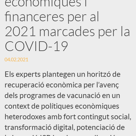
econòmiques i
financeres per al
c
2021 marcades per la
a
COVID-19
d
04.02.2021
o
Els experts plantegen un horitzó de
recuperació econòmica per l’avenç
r
dels programes de vacunació en un
context de polítiques econòmiques
d
heterodoxes amb fort contingut social,
transformació digital, potenciació de
e