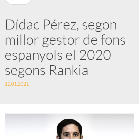
X
a
Dídac Pérez, segon
millor gestor de fons
r
espanyols el 2020
x
segons Rankia
e
11.01.2021
s
S