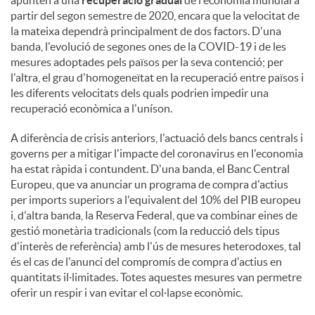
apunten a una
recuperació gradual
de l'economia mundial a
partir del segon semestre de 2020, encara que la velocitat de
la mateixa dependrà principalment de dos factors. D'una
banda, l'evolució de segones ones de la COVID-19 i de les
mesures adoptades pels països per la seva contenció; per
l'altra, el grau d'homogeneïtat en la recuperació entre països i
les diferents velocitats dels quals podrien impedir una
recuperació econòmica a l'uníson.
A diferència de crisis anteriors, l'actuació dels bancs centrals i
governs per a mitigar l'impacte del coronavirus en l'economia
ha estat ràpida i contundent. D'una banda, el Banc Central
Europeu, que va anunciar un programa de compra d'actius
per imports superiors a l'equivalent del 10% del PIB europeu
i, d'altra banda, la Reserva Federal, que va combinar eines de
gestió monetària tradicionals (com la reducció dels tipus
d'interès de referència) amb l'ús de mesures heterodoxes, tal
és el cas de l'anunci del compromís de compra d'actius en
quantitats il·limitades. Totes aquestes mesures van permetre
oferir un respir i van evitar el col·lapse econòmic.