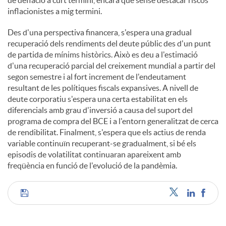
de deflació a curt termini, encara que sense destacar riscos
inflacionistes a mig termini.
Des d'una perspectiva financera, s'espera una gradual
recuperació dels rendiments del deute públic des d'un punt
de partida de mínims històrics. Això es deu a l'estimació
d'una recuperació parcial del creixement mundial a partir del
segon semestre i al fort increment de l'endeutament
resultant de les polítiques fiscals expansives. A nivell de
deute corporatiu s'espera una certa estabilitat en els
diferencials amb grau d'inversió a causa del suport del
programa de compra del BCE i a l'entorn generalitzat de cerca
de rendibilitat. Finalment, s'espera que els actius de renda
variable continuïn recuperant-se gradualment, si bé els
episodis de volatilitat continuaran apareixent amb
freqüència en funció de l'evolució de la pandèmia.
C