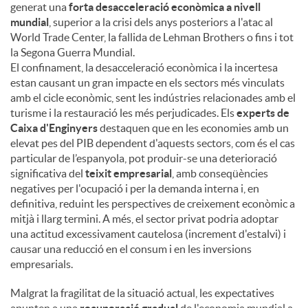
generat una
forta desacceleració econòmica a nivell
mundial
, superior a la crisi dels anys posteriors a l'atac al
World Trade Center, la fallida de Lehman Brothers o fins i tot
la Segona Guerra Mundial.
El confinament, la desacceleració econòmica i la incertesa
estan causant un gran impacte en els sectors més vinculats
amb el cicle econòmic, sent les indústries relacionades amb el
turisme i la restauració les més perjudicades. Els
experts de
Caixa d'Enginyers
destaquen que en les economies amb un
elevat pes del PIB dependent d'aquests sectors, com és el cas
particular de l’espanyola, pot produir-se una deterioració
significativa del
teixit empresarial
, amb conseqüències
negatives per l'ocupació i per la demanda interna i, en
definitiva, reduint les perspectives de creixement econòmic a
mitjà i llarg termini. A més, el sector privat podria adoptar
una actitud excessivament cautelosa (increment d'estalvi) i
causar una reducció en el consum i en les inversions
empresarials.
Malgrat la fragilitat de la situació actual, les expectatives