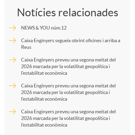
o
Notícies relacionades
m
NEWS & YOU núm.12
p
Caixa Enginyers segueix obrint oficines i arriba a
Reus
a
Caixa Enginyers preveu una segona meitat del
2026 marcada per la volatilitat geopolítica i
l’estabilitat econòmica
r
Caixa Enginyers preveu una segona meitat del
2026 marcada per la volatilitat geopolítica i
t
l’estabilitat econòmica
Caixa Enginyers preveu una segona meitat del
i
2026 marcada per la volatilitat geopolítica i
l’estabilitat econòmica