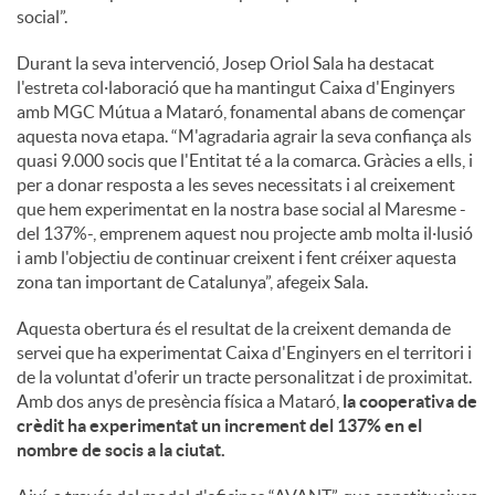
social”.
Durant la seva intervenció, Josep Oriol Sala ha destacat
l'estreta col·laboració que ha mantingut Caixa d'Enginyers
amb MGC Mútua a Mataró, fonamental abans de començar
aquesta nova etapa. “M'agradaria agrair la seva confiança als
quasi 9.000 socis que l'Entitat té a la comarca. Gràcies a ells, i
per a donar resposta a les seves necessitats i al creixement
que hem experimentat en la nostra base social al Maresme -
del 137%-, emprenem aquest nou projecte amb molta il·lusió
i amb l'objectiu de continuar creixent i fent créixer aquesta
zona tan important de Catalunya”, afegeix Sala.
Aquesta obertura és el resultat de la creixent demanda de
servei que ha experimentat Caixa d'Enginyers en el territori i
de la voluntat d'oferir un tracte personalitzat i de proximitat.
Amb dos anys de presència física a Mataró,
la cooperativa de
crèdit ha experimentat un increment del 137% en el
nombre de socis a la ciutat.