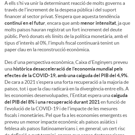
A ells s’hi va unir la determinant reacció de molts governs a
través de l'increment de la despesa pública i del suport
financer al sector privat. S'espera que aquesta tendència
continuï en el futur
, encara que amb
menor intensitat
, ja que
molts països hauran registrat un fort increment del deute
públic. Però donats els límits de la política monetària, amb el
tipus d'interès al 0%, l'impuls fiscal continuarà tenint un
paper clau en la reconstrucció econòmica.
Des d'una perspectiva econòmica, Caixa d'Enginyers preveu
una
històrica desacceleració de l'economia mundial pels
efectes de la COVID-19, amb una caiguda del PIB del 4,9%
.
De cara a 2021 s'espera una forta recuperació a la majoria de
països, tot i que la clau radicarà en la divergència entre ells. A
les economies desenvolupades, l'Entitat espera una
caiguda
del PIB del 8% i una recuperació durant 2021
en funció de
l'evolució de la COVID-19 i de l'impacte de les mesures
fiscals i monetàries. Pel que fa a les economies emergents es
preveu un menor impacte econòmic als països asiàtics i
feblesa als països llatinoamericans i, en general, un cert risc