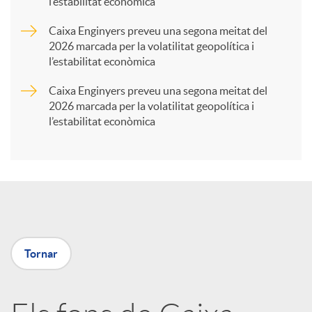
l’estabilitat econòmica
r
Caixa Enginyers preveu una segona meitat del
2026 marcada per la volatilitat geopolítica i
t
l’estabilitat econòmica
Caixa Enginyers preveu una segona meitat del
i
2026 marcada per la volatilitat geopolítica i
l’estabilitat econòmica
r
a
X
Tornar
a