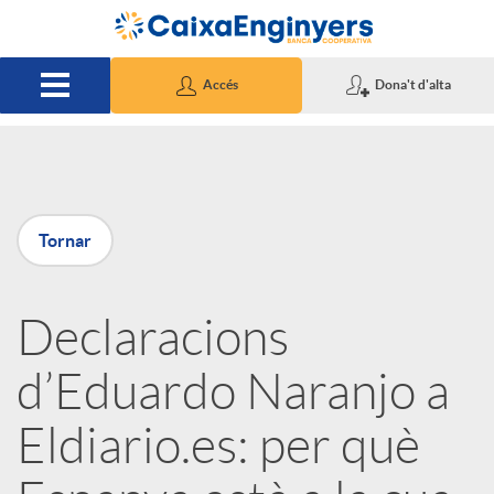
Salta al contingut principal
Accés
Dona't d'alta
P
Tornar
u
Declaracions
b
d’Eduardo Naranjo a
l
Eldiario.es: per què
i