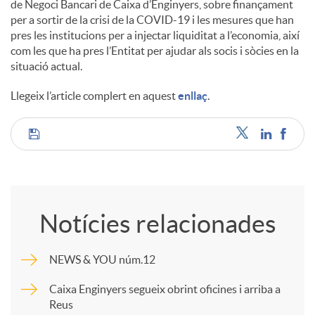
de Negoci Bancari de Caixa d’Enginyers, sobre finançament
s
per a sortir de la crisi de la COVID-19 i les mesures que han
pres les institucions per a injectar liquiditat a l’economia, així
com les que ha pres l’Entitat per ajudar als socis i sòcies en la
situació actual.
Llegeix l’article complert en aquest
enllaç
.
C
o
Notícies relacionades
m
NEWS & YOU núm.12
p
Caixa Enginyers segueix obrint oficines i arriba a
Reus