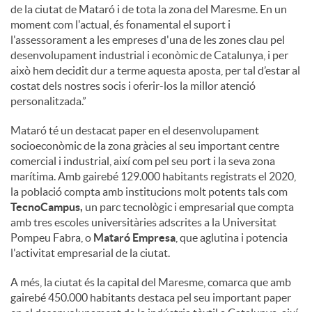
de la ciutat de Mataró i de tota la zona del Maresme. En un
moment com l'actual, és fonamental el suport i
l'assessorament a les empreses d'una de les zones clau pel
desenvolupament industrial i econòmic de Catalunya, i per
això hem decidit dur a terme aquesta aposta, per tal d’estar al
costat dels nostres socis i oferir-los la millor atenció
personalitzada.”
Mataró té un destacat paper en el desenvolupament
socioeconòmic de la zona gràcies al seu important centre
comercial i industrial, així com pel seu port i la seva zona
marítima. Amb gairebé 129.000 habitants registrats el 2020,
la població compta amb institucions molt potents tals com
TecnoCampus,
un parc tecnològic i empresarial que compta
amb tres escoles universitàries adscrites a la Universitat
Pompeu Fabra, o
Mataró Empresa
, que aglutina i potencia
l'activitat empresarial de la ciutat.
A més, la ciutat és la capital del Maresme, comarca que amb
gairebé 450.000 habitants destaca pel seu important paper