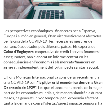
s
Les perspectives econòmiques i financeres per a Espanya,
Europa i el món en general, s'han vist dràsticament afectades
per la crisi de la COVID-19 i les necessàries mesures de
contenció adoptades pels diferents països. Els experts de
Caixa d'Enginyers
, cooperativa de crèdit i serveis financers i
asseguradors, han elaborat un informe centrat en les
conseqüències en l'economia i els mercats financers en
general
, independentment del fort impacte sanitari i social.
El Fons Monetari Internacional va considerar recentment la
crisi COVID-19 com
“la pitjor crisi econòmica des de la Gran
Depressió de 1929”
. I és que el tancament parcial de la major
part de les economies mundials, de manera simultània durant
mesos, ha generat un xoc temporal per l'economia afectant
tant a la demanda com a l'oferta. Aquest impacte temporal ha