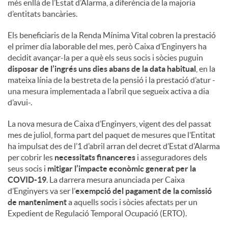
més enllà de l’Estat d’Alarma, a diferència de la majoria
d’entitats bancàries.
Els beneficiaris de la Renda Mínima Vital cobren la prestació
el primer dia laborable del mes, però Caixa d’Enginyers ha
decidit avançar-la per a què els seus socis i sòcies puguin
disposar de l’ingrés uns dies abans de la data habitual
, en la
mateixa línia de la bestreta de la pensió i la prestació d’atur -
una mesura implementada a l’abril que segueix activa a dia
d’avui-.
La nova mesura de Caixa d’Enginyers, vigent des del passat
mes de juliol, forma part del paquet de mesures que l’Entitat
ha impulsat des de l’1 d’abril arran del decret d’Estat d’Alarma
per cobrir les
necessitats financeres
i asseguradores dels
seus socis i
mitigar l’impacte econòmic generat per la
COVID-19
. La darrera mesura anunciada per Caixa
d’Enginyers va ser l’
exempció del pagament de la comissió
de manteniment
a aquells socis i sòcies afectats per un
Expedient de Regulació Temporal Ocupació (ERTO).