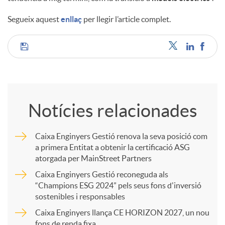
Segueix aquest
enllaç
per llegir l’article complet.
u
C
t
o
s
Notícies relacionades
m
Caixa Enginyers Gestió renova la seva posició com
a primera Entitat a obtenir la certificació ASG
p
atorgada per MainStreet Partners
Caixa Enginyers Gestió reconeguda als
a
“Champions ESG 2024” pels seus fons d'inversió
sostenibles i responsables
Caixa Enginyers llança CE HORIZON 2027, un nou
r
fons de renda fixa