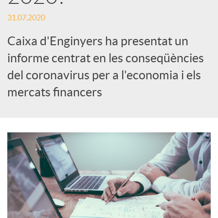
s
31.07.2020
S
Caixa d'Enginyers ha presentat un
informe centrat en les conseqüències
o
del coronavirus per a l'economia i els
c
mercats financers
i
a
l