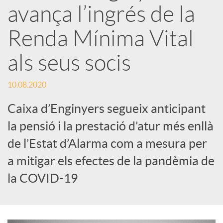
avança l’ingrés de la
x
Renda Mínima Vital
e
als seus socis
s
10.08.2020
Caixa d’Enginyers segueix anticipant
S
la pensió i la prestació d’atur més enllà
de l’Estat d’Alarma com a mesura per
o
a mitigar els efectes de la pandèmia de
la COVID-19
c
i