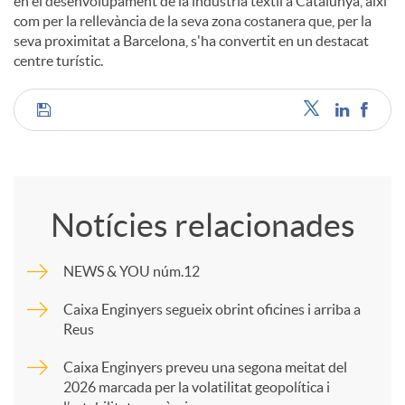
en el desenvolupament de la indústria tèxtil a Catalunya, així
com per la rellevància de la seva zona costanera que, per la
seva proximitat a Barcelona, s'ha convertit en un destacat
centre turístic.
C
o
Notícies relacionades
m
NEWS & YOU núm.12
p
Caixa Enginyers segueix obrint oficines i arriba a
Reus
a
Caixa Enginyers preveu una segona meitat del
2026 marcada per la volatilitat geopolítica i