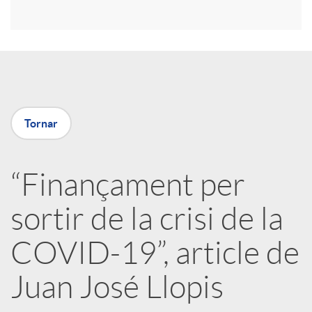
r
a
X
Tornar
a
“Finançament per
r
sortir de la crisi de la
x
COVID-19”, article de
e
Juan José Llopis