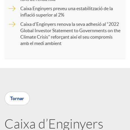
Caixa Enginyers preveu una estabilització de la
t
inflació superior al 2%
Caixa d'Enginyers renova la seva adhesió al “2022
i
Global Investor Statement to Governments on the
Climate Crisis” reforçant així el seu compromís
amb el medi ambient
r
a
X
Tornar
a
Caixa d’Enginyers
r