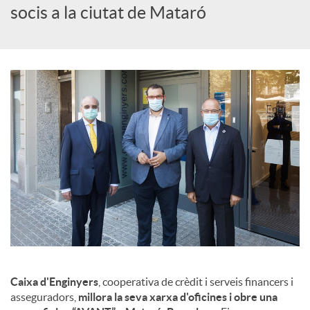
c
socis a la ciutat de Mataró
i
a
l
s
Caixa d'Enginyers
, cooperativa de crèdit i serveis financers i
asseguradors,
millora la seva xarxa d'oficines i obre una