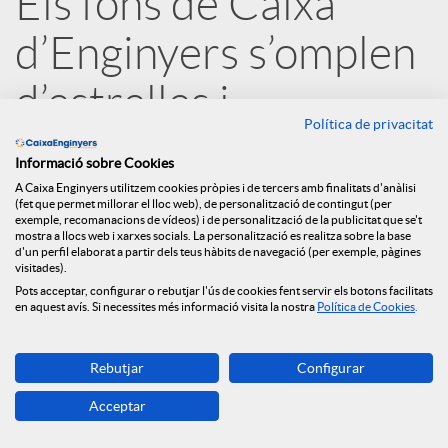
Els fons de Caixa
r
d’Enginyers s’omplen
x
d’estrelles i
Política de privacitat
e
encapçalen els
Informació sobre Cookies
rankings
A Caixa Enginyers utilitzem cookies pròpies i de tercers amb finalitats d'anàlisi
s
(fet que permet millorar el lloc web), de personalització de contingut (per
exemple, recomanacions de vídeos) i de personalització de la publicitat que se't
mostra a llocs web i xarxes socials. La personalització es realitza sobre la base
21.07.2020
d'un perfil elaborat a partir dels teus hàbits de navegació (per exemple, pàgines
S
visitades).
Pots acceptar, configurar o rebutjar l'ús de cookies fent servir els botons facilitats
en aquest avís. Si necessites més informació visita la nostra
Política de Cookies
.
o
Rebutjar
Configurar
c
Acceptar