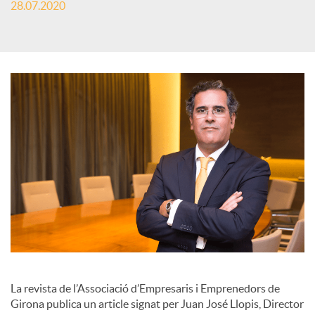
28.07.2020
s
S
o
c
i
a
l
La revista de l’Associació d’Empresaris i Emprenedors de
Girona publica un article signat per Juan José Llopis, Director