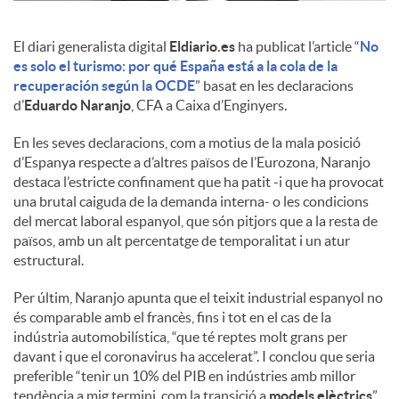
c
El diari generalista digital
Eldiario.es
ha publicat l’article “
No
es solo el turismo: por qué España está a la cola de la
recuperación según la OCDE
” basat en les declaracions
o
d’
Eduardo Naranjo
, CFA a Caixa d’Enginyers.
En les seves declaracions, com a motius de la mala posició
n
d’Espanya respecte a d’altres països de l’Eurozona, Naranjo
destaca l’estricte confinament que ha patit -i que ha provocat
una brutal caiguda de la demanda interna- o les condicions
t
del mercat laboral espanyol, que són pitjors que a la resta de
països, amb un alt percentatge de temporalitat i un atur
estructural.
i
Per últim, Naranjo apunta que el teixit industrial espanyol no
és comparable amb el francès, fins i tot en el cas de la
n
indústria automobilística, “que té reptes molt grans per
davant i que el coronavirus ha accelerat”. I conclou que seria
preferible “tenir un 10% del PIB en indústries amb millor
g
tendència a mig termini, com la transició a
models elèctrics
”.