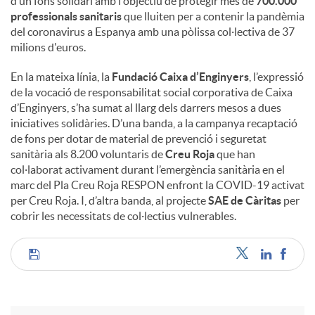
d’un fons solidari amb l'objectiu de protegir més de
700.000
professionals sanitaris
que lluiten per a contenir la pandèmia
del coronavirus a Espanya amb una pòlissa col·lectiva de 37
milions d'euros.
En la mateixa línia, la
Fundació Caixa d’Enginyers
, l’expressió
de la vocació de responsabilitat social corporativa de Caixa
d’Enginyers, s’ha sumat al llarg dels darrers mesos a dues
iniciatives solidàries. D’una banda, a la campanya recaptació
de fons per dotar de material de prevenció i seguretat
sanitària als 8.200 voluntaris de
Creu Roja
que han
col·laborat activament durant l’emergència sanitària en el
marc del Pla Creu Roja RESPON enfront la COVID-19 activat
per Creu Roja. I, d’altra banda, al projecte
SAE de Càritas
per
cobrir les necessitats de col·lectius vulnerables.
C