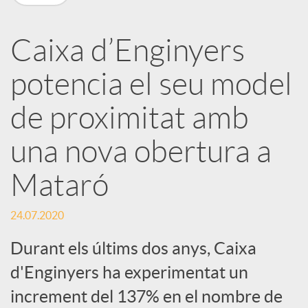
a
Caixa d’Enginyers
r
potencia el seu model
x
de proximitat amb
e
una nova obertura a
Mataró
s
24.07.2020
S
Durant els últims dos anys, Caixa
d'Enginyers ha experimentat un
o
increment del 137% en el nombre de