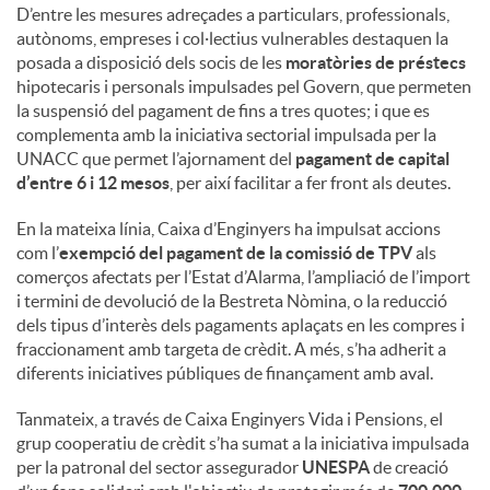
D’entre les mesures adreçades a particulars, professionals,
autònoms, empreses i col·lectius vulnerables destaquen la
posada a disposició dels socis de les
moratòries de préstecs
hipotecaris i personals impulsades pel Govern, que permeten
la suspensió del pagament de fins a tres quotes; i que es
complementa amb la iniciativa sectorial impulsada per la
UNACC que permet l’ajornament del
pagament de capital
d’entre 6 i 12 mesos
, per així facilitar a fer front als deutes.
En la mateixa línia, Caixa d’Enginyers ha impulsat accions
com l’
exempció del pagament de la comissió de TPV
als
comerços afectats per l’Estat d’Alarma, l’ampliació de l’import
i termini de devolució de la Bestreta Nòmina, o la reducció
dels tipus d’interès dels pagaments aplaçats en les compres i
fraccionament amb targeta de crèdit. A més, s’ha adherit a
diferents iniciatives públiques de finançament amb aval.
Tanmateix, a través de Caixa Enginyers Vida i Pensions, el
grup cooperatiu de crèdit s’ha sumat a la iniciativa impulsada
per la patronal del sector assegurador
UNESPA
de creació