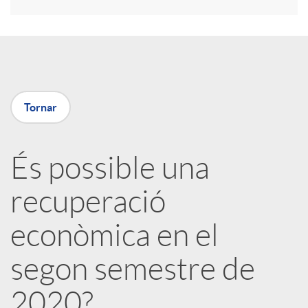
r
a
X
Tornar
a
És possible una
r
recuperació
x
econòmica en el
e
segon semestre de
2020?