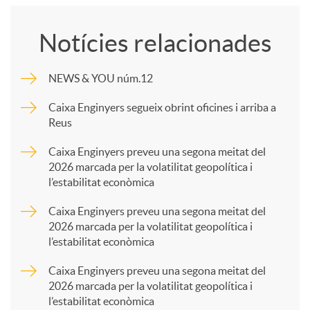
o
Notícies relacionades
m
NEWS & YOU núm.12
p
Caixa Enginyers segueix obrint oficines i arriba a
Reus
a
Caixa Enginyers preveu una segona meitat del
2026 marcada per la volatilitat geopolítica i
l’estabilitat econòmica
r
Caixa Enginyers preveu una segona meitat del
2026 marcada per la volatilitat geopolítica i
t
l’estabilitat econòmica
Caixa Enginyers preveu una segona meitat del
i
2026 marcada per la volatilitat geopolítica i
l’estabilitat econòmica