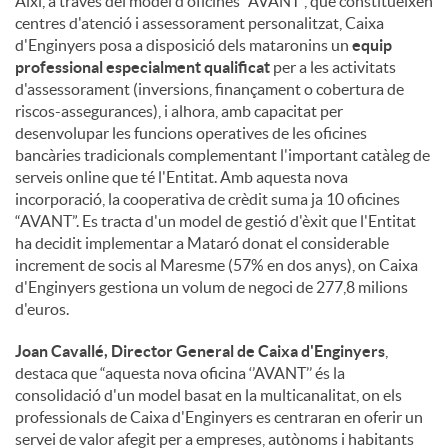
Així, a través del model d'oficines “AVANT”, que constitueixen
centres d'atenció i assessorament personalitzat, Caixa
d'Enginyers posa a disposició dels mataronins un
equip
professional especialment qualificat
per a les activitats
d'assessorament (inversions, finançament o cobertura de
riscos-assegurances), i alhora, amb capacitat per
desenvolupar les funcions operatives de les oficines
bancàries tradicionals complementant l'important catàleg de
serveis online que té l'Entitat. Amb aquesta nova
incorporació, la cooperativa de crèdit suma ja 10 oficines
“AVANT”. Es tracta d'un model de gestió d'èxit que l'Entitat
ha decidit implementar a Mataró donat el considerable
increment de socis al Maresme (57% en dos anys), on Caixa
d'Enginyers gestiona un volum de negoci de 277,8 milions
d'euros.
Joan Cavallé, Director General de Caixa d'Enginyers
,
destaca que “aquesta nova oficina ‘’AVANT’’ és la
consolidació d'un model basat en la multicanalitat, on els
professionals de Caixa d'Enginyers es centraran en oferir un
servei de valor afegit per a empreses, autònoms i habitants