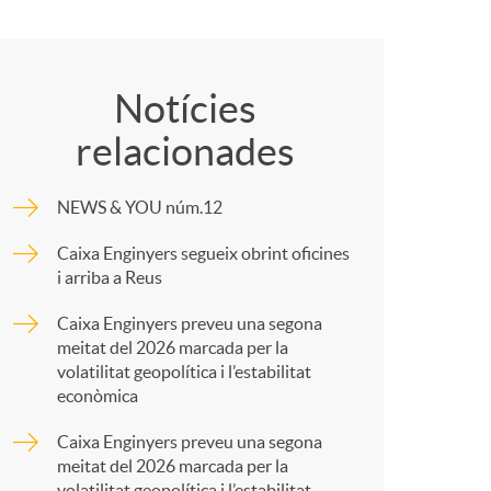
o
C
c
o
Notícies
relacionades
m
NEWS & YOU núm.12
a
p
Caixa Enginyers segueix obrint oficines
i arriba a Reus
a
Caixa Enginyers preveu una segona
meitat del 2026 marcada per la
s
r
volatilitat geopolítica i l’estabilitat
econòmica
t
Caixa Enginyers preveu una segona
meitat del 2026 marcada per la
volatilitat geopolítica i l’estabilitat