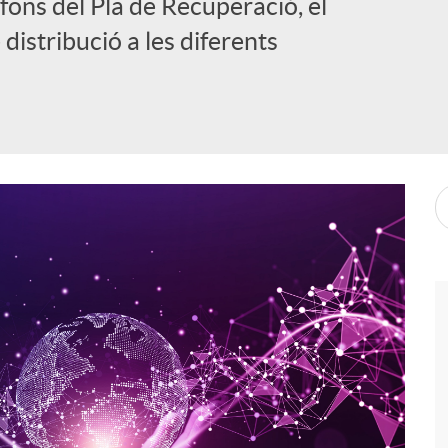
 fons del Pla de Recuperació, el
 distribució a les diferents
i
l