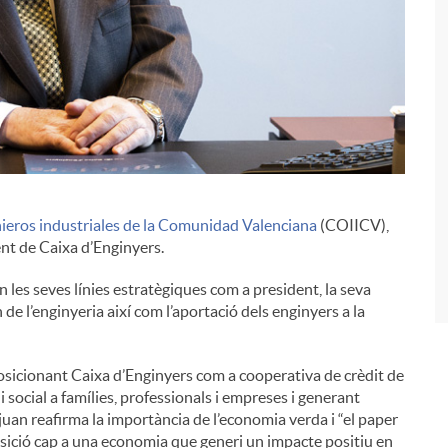
enieros industriales de la Comunidad Valenciana
(COIICV),
i
ent de Caixa d’Enginyers.
 les seves línies estratègiques com a president, la seva
de l’enginyeria així com l’aportació dels enginyers a la
posicionant Caixa d’Enginyers com a cooperativa de crèdit de
i social a famílies, professionals i empreses i generant
sjuan reafirma la importància de l’economia verda i “el paper
nsició cap a una economia que generi un impacte positiu en