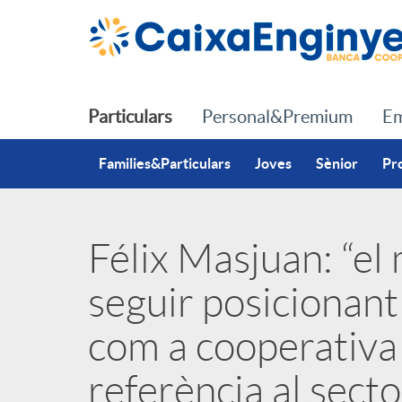
Salta al contingut principal
Particulars
Personal&Premium
Em
Families&Particulars
Joves
Sènior
Pr
Félix Masjuan: “el
P
seguir posicionant
u
com a cooperativa 
b
referència al secto