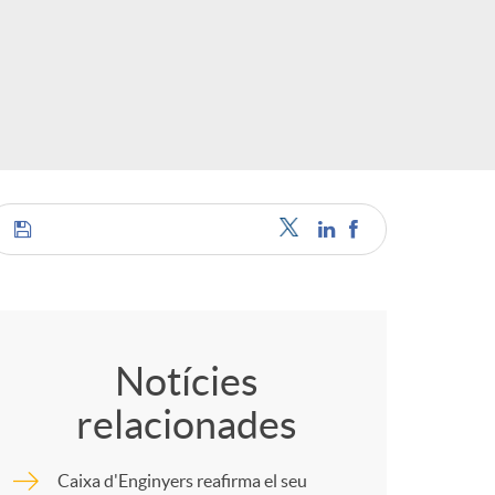
c
a
C
s
o
Notícies
relacionades
m
Caixa d'Enginyers reafirma el seu