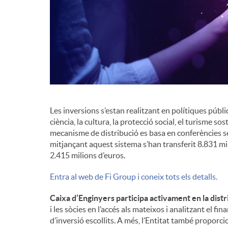
Les inversions s’estan realitzant en polítiques públiq
ciència, la cultura, la protecció social, el turisme sos
mecanisme de distribució es basa en conferències 
mitjançant aquest sistema s’han transferit 8.831 mil
2.415 milions d’euros.
Entra al web de Fi Group i coneix tots els detalls.
Caixa d’Enginyers participa activament en la distr
i les sòcies en l’accés als mateixos i analitzant el 
d’inversió escollits. A més, l’Entitat també proporc