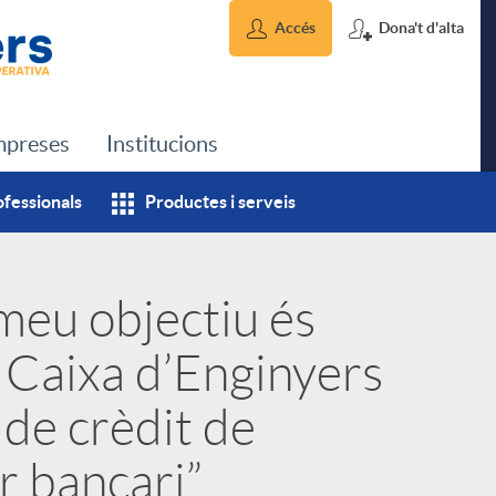
Accés
Dona't d'alta
preses
Institucions
ofessionals
Productes i serveis
 meu objectiu és
 Caixa d’Enginyers
de crèdit de
r bancari”