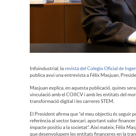
d
e
c
Infoindustrial, la
revista del Colegio Oficial de Ing
o
publica avui una entrevista a Félix Masjuan, Presid
Masjuan explica, en aquesta publicació, quines seran
n
vinculació amb el COIICV i amb les entitats del mon 
transformació digital i les carreres STEM.
t
El President afirma que “el meu objectiu és seguir 
referència al sector bancari, aportant valor financer 
i
impacte positiu a la societat”. Així mateix, Félix Ma
que desenvolupem les entitats financeres en la tra