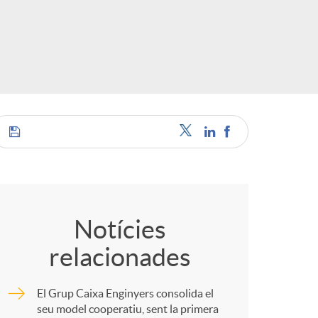
o
r
d
'
C
i
o
d
Notícies
relacionades
m
i
El Grup Caixa Enginyers consolida el
p
seu model cooperatiu, sent la primera