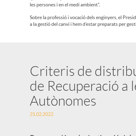
les persones i en el medi ambient”.
n
Sobre la professió i vocació dels enginyers, el Presi
a la gestió del canvi i hem d’estar preparats per ges
g
u
Criteris de distrib
t
de Recuperació a 
s
Autònomes
25.02.2022