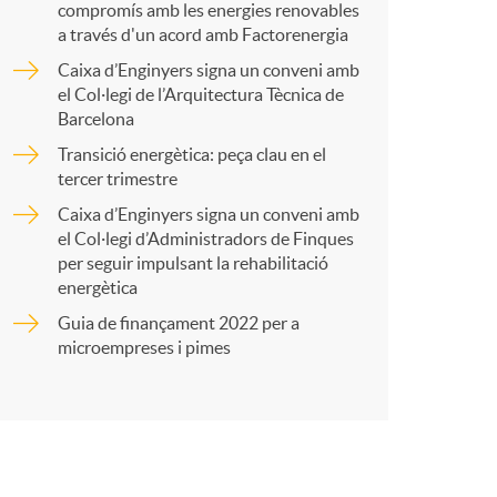
p
compromís amb les energies renovables
a través d'un acord amb Factorenergia
Caixa d’Enginyers signa un conveni amb
a
el Col·legi de l’Arquitectura Tècnica de
Barcelona
r
Transició energètica: peça clau en el
tercer trimestre
Caixa d’Enginyers signa un conveni amb
t
el Col·legi d’Administradors de Finques
per seguir impulsant la rehabilitació
energètica
Guia de finançament 2022 per a
microempreses i pimes
r
a