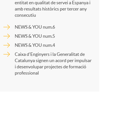
o
entitat en qualitat de servei a Espanya i
amb resultats històrics per tercer any
a
m
consecutiu
NEWS & YOU num.6
r
a
NEWS & YOU num.5
NEWS & YOU num.4
t
Caixa d'Enginyers i la Generalitat de
Catalunya signen un acord per impulsar
i desenvolupar projectes de formació
professional
r
a
X