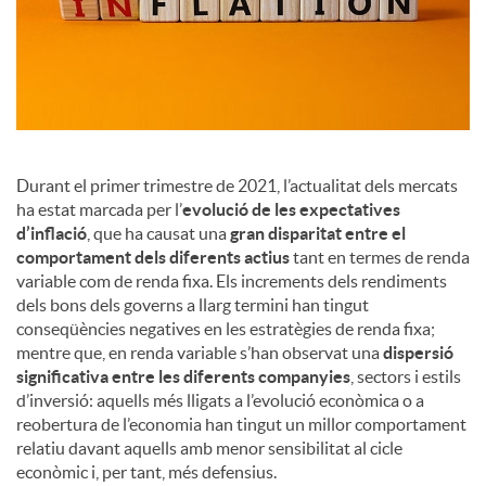
a
l
s
Durant el primer trimestre de 2021, l’actualitat dels mercats
ha estat marcada per l’
evolució de les expectatives
d’inflació
, que ha causat una
gran disparitat entre el
comportament dels diferents actius
tant en termes de renda
variable com de renda fixa. Els increments dels rendiments
dels bons dels governs a llarg termini han tingut
conseqüències negatives en les estratègies de renda fixa;
mentre que, en renda variable s’han observat una
dispersió
significativa entre les diferents companyies
, sectors i estils
d’inversió: aquells més lligats a l’evolució econòmica o a
reobertura de l’economia han tingut un millor comportament
relatiu davant aquells amb menor sensibilitat al cicle
econòmic i, per tant, més defensius.