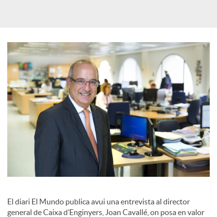
a
X
a
r
x
e
s
El diari El Mundo publica avui una entrevista al director
general de Caixa d’Enginyers, Joan Cavallé, on posa en valor