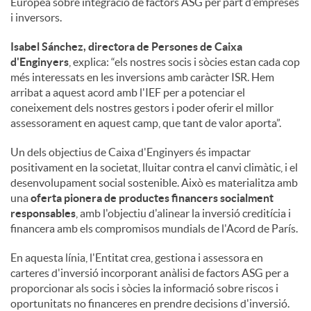
Europea sobre integració de factors ASG per part d'empreses
i inversors.
Isabel Sánchez, directora de Persones de Caixa
d'Enginyers
, explica: “els nostres socis i sòcies estan cada cop
més interessats en les inversions amb caràcter ISR. Hem
arribat a aquest acord amb l'IEF per a potenciar el
coneixement dels nostres gestors i poder oferir el millor
assessorament en aquest camp, que tant de valor aporta”.
Un dels objectius de Caixa d'Enginyers és impactar
positivament en la societat, lluitar contra el canvi climàtic, i el
desenvolupament social sostenible. Això es materialitza amb
una
oferta pionera de productes financers socialment
responsables
, amb l'objectiu d'alinear la inversió creditícia i
financera amb els compromisos mundials de l'Acord de París.
En aquesta línia, l'Entitat crea, gestiona i assessora en
carteres d'inversió incorporant anàlisi de factors ASG per a
proporcionar als socis i sòcies la informació sobre riscos i
oportunitats no financeres en prendre decisions d'inversió.