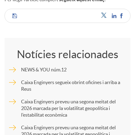
C
o
Notícies relacionades
m
NEWS & YOU núm.12
p
Caixa Enginyers segueix obrint oficines i arriba a
Reus
a
Caixa Enginyers preveu una segona meitat del
2026 marcada per la volatilitat geopolítica i
l’estabilitat econòmica
r
Caixa Enginyers preveu una segona meitat del
2026 marcada per la volatilitat geopolítica i