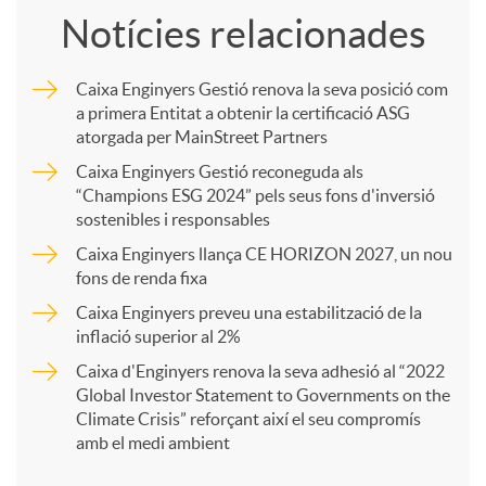
Notícies relacionades
m
Caixa Enginyers Gestió renova la seva posició com
a primera Entitat a obtenir la certificació ASG
p
atorgada per MainStreet Partners
Caixa Enginyers Gestió reconeguda als
a
“Champions ESG 2024” pels seus fons d'inversió
sostenibles i responsables
Caixa Enginyers llança CE HORIZON 2027, un nou
r
fons de renda fixa
Caixa Enginyers preveu una estabilització de la
t
inflació superior al 2%
Caixa d'Enginyers renova la seva adhesió al “2022
i
Global Investor Statement to Governments on the
Climate Crisis” reforçant així el seu compromís
amb el medi ambient
r