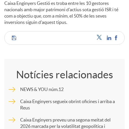
Caixa Enginyers Gestió es troba entre les 10 gestores
nacionals amb major patrimoni d'actius sota gestió ISR i té
com a objectiu que, com a mínim, el 50% de les seves
inversions siguin d'aquest tipus.
C
o
Notícies relacionades
m
NEWS & YOU núm.12
p
Caixa Enginyers segueix obrint oficines i arriba a
Reus
a
Caixa Enginyers preveu una segona meitat del
2026 marcada per la volatilitat geopolítica i