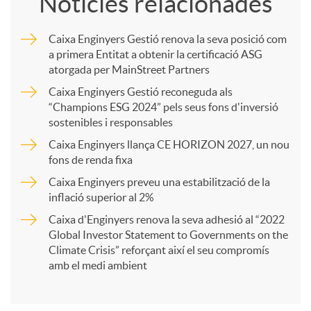
Notícies relacionades
m
Caixa Enginyers Gestió renova la seva posició com
a primera Entitat a obtenir la certificació ASG
p
atorgada per MainStreet Partners
Caixa Enginyers Gestió reconeguda als
a
“Champions ESG 2024” pels seus fons d'inversió
sostenibles i responsables
Caixa Enginyers llança CE HORIZON 2027, un nou
r
fons de renda fixa
Caixa Enginyers preveu una estabilització de la
t
inflació superior al 2%
Caixa d'Enginyers renova la seva adhesió al “2022
i
Global Investor Statement to Governments on the
Climate Crisis” reforçant així el seu compromís
amb el medi ambient
r