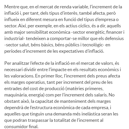
Mentre que, en el mercat de renda variable, l’increment de la
inflació i, per tant, dels tipus d’interès, també afecta, però
influeix en diferent mesura en funció del tipus d’empresa o
sector. Així, per exemple, en els actius cíclics, és a dir, aquells
amb major sensibilitat econòmica -sector energètic, financer i
industrial- tendeixen a comportar-se millor que els defensius
-sector salut, béns bàsics, béns públics i tecnològic- en
períodes d’increment de les expectatives d’inflació.
Per analitzar l’efecte de la inflació en el mercat de valors, és
necessari dividir entre l’impacte en els resultats econòmics i
les valoracions. En primer lloc, l’increment dels preus afecta
els marges operatius, tant per increment del preu de les
entrades del cost de producció (matèries primeres,
maquinària, energia) com per l’increment dels salaris. No
obstant això, la capacitat de manteniment dels marges
dependrà de l’estructura econòmica de cada empresa, i
aquelles que tinguin una demanda més inelàstica seran les
que podran traspassar la totalitat de l’increment al
consumidor final.