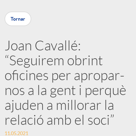
m
u
p
Tornar
t
a
Joan Cavallé:
s
“Seguirem obrint
r
oficines per apropar-
t
nos a la gent i perquè
i
ajuden a millorar la
r
relació amb el soci”
11.05.2021