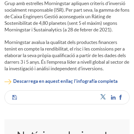
Grup amb estrelles Morningstar apliquen criteris d’inversió
socialment responsable (ISR). Per part seva, la gamma de fons
de Caixa Enginyers Gestió aconsegueix un Ràting de
Sostenibilitat de 4,80 planetes (sent 5 el màxim) segons
Morningstar i Sustainalytics (a 28 de febrer de 2021).
Morningstar avalua la qualitat dels productes financers
tenint en compte la rendibilitat, el risc i les comissions per a
elaborar la seva pròpia qualificació a partir de les dades dels
darrers 3 i 5 anys. És l’empresa líder a nivell global al sector de
la investigació i anàlisi independent d’inversions.
Descarrega en aquest enllaç l'infografía completa
C
o