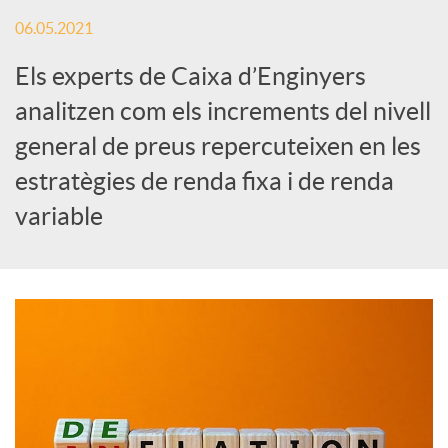
x
06.05.2021
e
Els experts de Caixa d’Enginyers
analitzen com els increments del nivell
s
general de preus repercuteixen en les
estratègies de renda fixa i de renda
S
variable
o
c
i