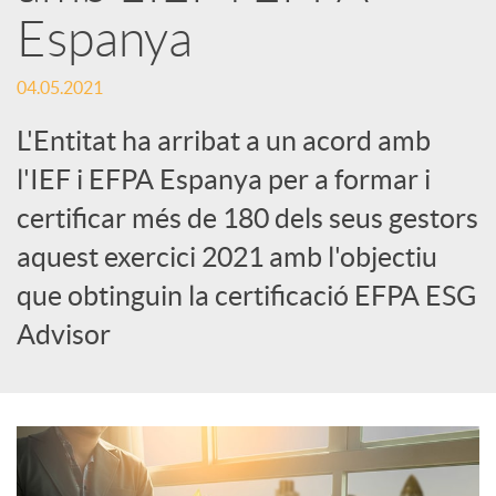
Espanya
S
04.05.2021
o
L'Entitat ha arribat a un acord amb
l'IEF i EFPA Espanya per a formar i
c
certificar més de 180 dels seus gestors
aquest exercici 2021 amb l'objectiu
i
que obtinguin la certificació EFPA ESG
Advisor
a
l
s