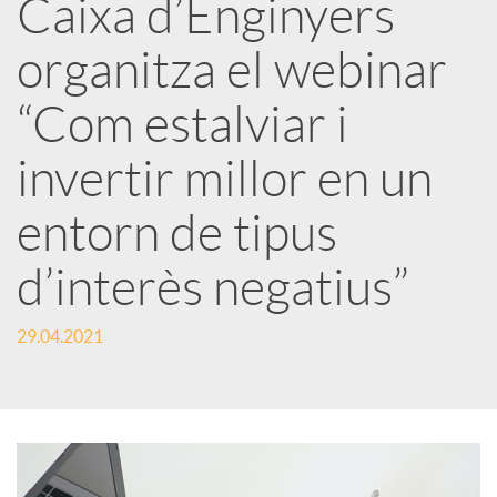
Caixa d’Enginyers
r
organitza el webinar
x
“Com estalviar i
e
invertir millor en un
entorn de tipus
s
d’interès negatius”
S
29.04.2021
o
c