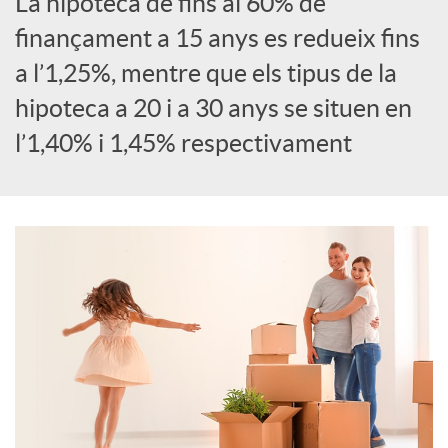
La hipoteca de fins al 60% de
S
finançament a 15 anys es redueix fins
a l’1,25%, mentre que els tipus de la
o
hipoteca a 20 i a 30 anys se situen en
l’1,40% i 1,45% respectivament
c
i
a
l
s