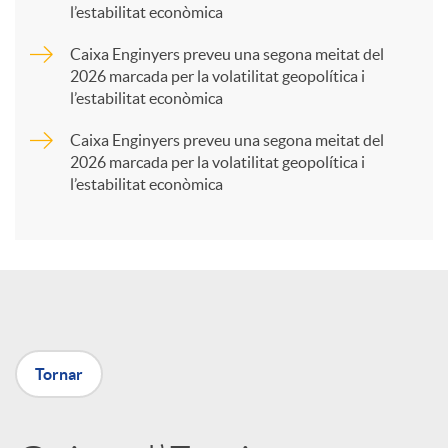
l’estabilitat econòmica
r
Caixa Enginyers preveu una segona meitat del
2026 marcada per la volatilitat geopolítica i
t
l’estabilitat econòmica
Caixa Enginyers preveu una segona meitat del
i
2026 marcada per la volatilitat geopolítica i
l’estabilitat econòmica
r
a
X
Tornar
a