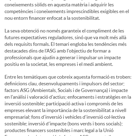
coneixements sòlids en aquesta matèria i adquirir les
competències i coneixements imprescindibles exigibles en el
nou entorn financer enfocat a la sostenibilitat.
La seva obtenció no només garanteix el compliment de les
futures expectatives reguladores, sinó que va molt més allà
dels requisits formals. El temari engloba les tendències més
destacades dins de l’ASG amb l'objectiu de formar a
professionals que ajudin a generar i impulsar un impacte
positiu en la societat, les empreses i el medi ambient.
Entre les temàtiques que cobreix aquesta formació es troben:
definicions clau, desenvolupaments i impulsors del sector;
factors ASG (Ambientals, Socials i de Governança) i impacte
en l'anàlisi i valoració d'actius; enfocaments i estratègies en la
inversió sostenible; participació activa i compromís de les
empreses elevant la importància de la sostenibilitat a nivell
empresarial; fons d'inversió i vehicles d'inversió col·lectiva
sostenible; inversió d'impacte (bons verds i bons socials);
productes financers sostenibles i marc legal a la Unió