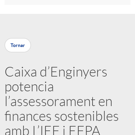
a
X
Tornar
a
Caixa d’Enginyers
r
potencia
x
l’assessorament en
e
finances sostenibles
amb L’IEF i EFPA
s