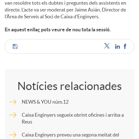
van resoldre tots els dubtes i preguntes dels assistents en
directe. L’acte va ser moderat per Jaime Asián, Director de
l’Àrea de Serveis al Soci de Caixa d’Enginyers.
En aquest enllaç pots veure de nou tota la sessió.
C
o
Notícies relacionades
m
NEWS & YOU núm.12
p
Caixa Enginyers segueix obrint oficines i arriba a
Reus
a
Caixa Enginyers preveu una segona meitat del