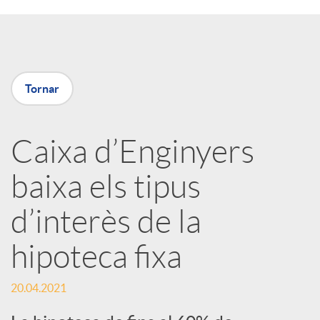
a
X
Tornar
a
Caixa d’Enginyers
r
baixa els tipus
x
d’interès de la
e
hipoteca fixa
s
20.04.2021