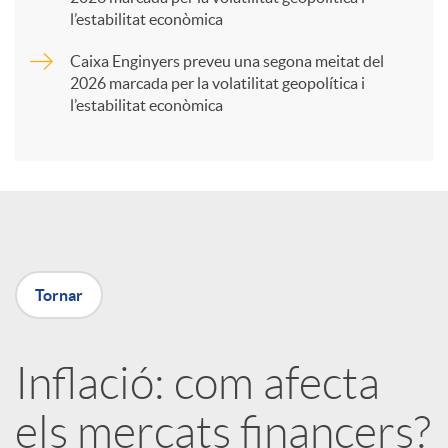
t
l’estabilitat econòmica
Caixa Enginyers preveu una segona meitat del
i
2026 marcada per la volatilitat geopolítica i
l’estabilitat econòmica
r
a
X
Tornar
a
Inflació: com afecta
r
els mercats financers?