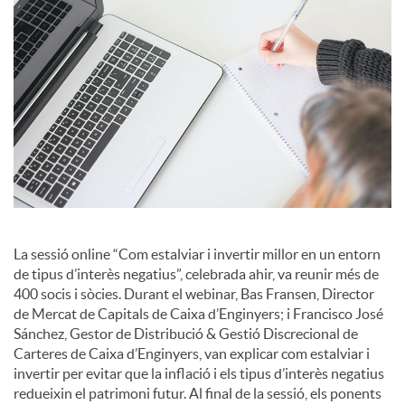
i
a
l
s
La sessió online “Com estalviar i invertir millor en un entorn
de tipus d’interès negatius”, celebrada ahir, va reunir més de
400 socis i sòcies. Durant el webinar, Bas Fransen, Director
de Mercat de Capitals de Caixa d’Enginyers; i Francisco José
Sánchez, Gestor de Distribució & Gestió Discrecional de
Carteres de Caixa d’Enginyers, van explicar com estalviar i
invertir per evitar que la inflació i els tipus d’interès negatius
redueixin el patrimoni futur. Al final de la sessió, els ponents