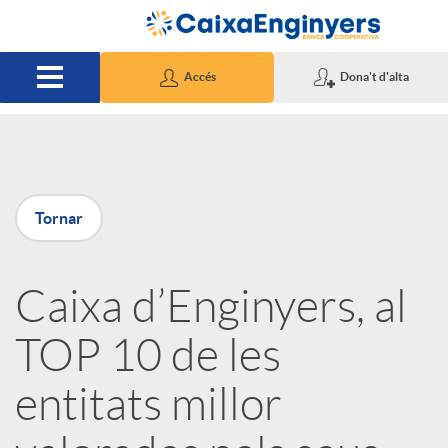
Salta al contingut principal
Accés
Dona't d'alta
P
Tornar
u
Caixa d’Enginyers, al
b
TOP 10 de les
l
entitats millor
i