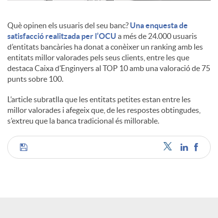
c
Què opinen els usuaris del seu banc?
Una enquesta de
satisfacció realitzada per l’OCU
a més de 24.000 usuaris
d’entitats bancàries ha donat a conèixer un ranking amb les
o
entitats millor valorades pels seus clients, entre les que
destaca Caixa d’Enginyers al TOP 10 amb una valoració de 75
punts sobre 100.
n
L’article subratlla que les entitats petites estan entre les
millor valorades i afegeix que, de les respostes obtingudes,
t
s’extreu que la banca tradicional és millorable.
i
C
n
o
g