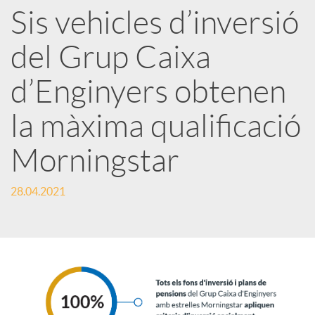
Sis vehicles d’inversió
r
del Grup Caixa
x
d’Enginyers obtenen
e
la màxima qualificació
Morningstar
s
28.04.2021
S
o
c