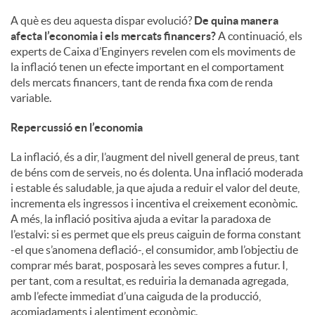
A què es deu aquesta dispar evolució?
De quina manera
afecta l’economia i els mercats financers?
A continuació, els
experts de Caixa d’Enginyers revelen com els moviments de
la inflació tenen un efecte important en el comportament
dels mercats financers, tant de renda fixa com de renda
variable.
Repercussió en l’economia
La inflació, és a dir, l’augment del nivell general de preus, tant
de béns com de serveis, no és dolenta. Una inflació moderada
i estable és saludable, ja que ajuda a reduir el valor del deute,
incrementa els ingressos i incentiva el creixement econòmic.
A més, la inflació positiva ajuda a evitar la paradoxa de
l’estalvi: si es permet que els preus caiguin de forma constant
-el que s’anomena deflació-, el consumidor, amb l’objectiu de
comprar més barat, posposarà les seves compres a futur. I,
per tant, com a resultat, es reduiria la demanada agregada,
amb l’efecte immediat d’una caiguda de la producció,
acomiadaments i alentiment econòmic.