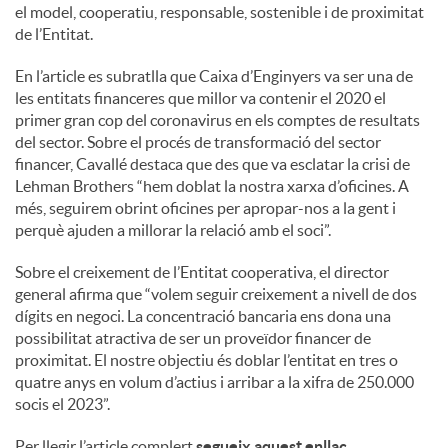
S
el model, cooperatiu, responsable, sostenible i de proximitat
de l’Entitat.
o
En l’article es subratlla que Caixa d’Enginyers va ser una de
les entitats financeres que millor va contenir el 2020 el
primer gran cop del coronavirus en els comptes de resultats
c
del sector. Sobre el procés de transformació del sector
financer, Cavallé destaca que des que va esclatar la crisi de
Lehman Brothers “hem doblat la nostra xarxa d’oficines. A
i
més, seguirem obrint oficines per apropar-nos a la gent i
perquè ajuden a millorar la relació amb el soci”.
a
Sobre el creixement de l’Entitat cooperativa, el director
general afirma que “volem seguir creixement a nivell de dos
l
dígits en negoci. La concentració bancaria ens dona una
possibilitat atractiva de ser un proveïdor financer de
proximitat. El nostre objectiu és doblar l’entitat en tres o
s
quatre anys en volum d’actius i arribar a la xifra de 250.000
socis el 2023”.
Per llegir l’article complert
segueix aquest enllaç
.