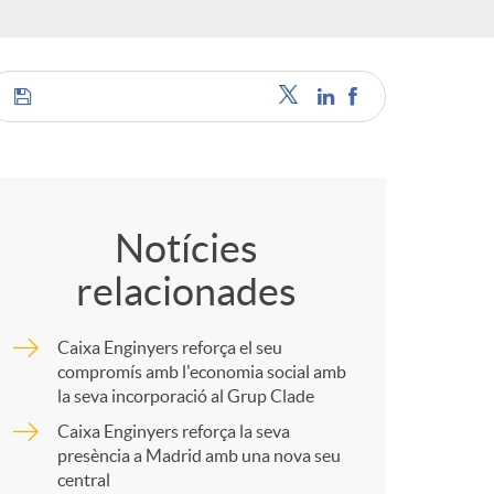
o
r
d
C
'
o
Notícies
i
relacionades
m
d
Caixa Enginyers reforça el seu
p
compromís amb l'economia social amb
la seva incorporació al Grup Clade
i
Caixa Enginyers reforça la seva
a
presència a Madrid amb una nova seu
central