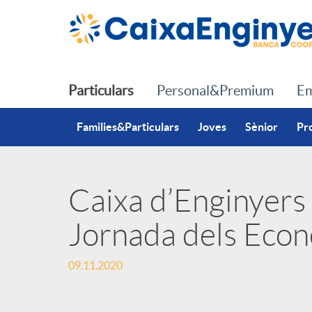
Salta al contingut principal
Particulars
Personal&Premium
Em
Families&Particulars
Joves
Sènior
Pr
Caixa d’Enginyers 
P
Jornada dels Econ
u
09.11.2020
b