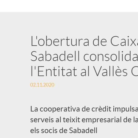
n
g
L'obertura de Caix
u
Sabadell consolida
l'Entitat al Vallès
t
02.11.2020
s
La cooperativa de crèdit impulsa
serveis al teixit empresarial de
els socis de Sabadell