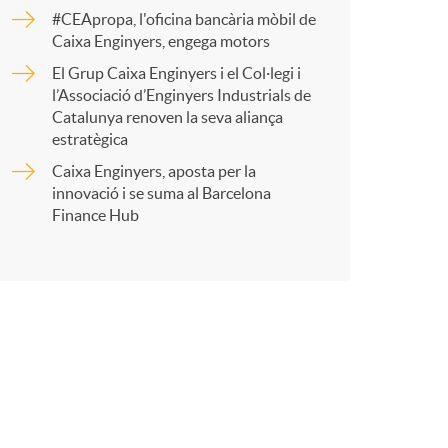
o
r
#CEApropa, l'oficina bancària mòbil de
Caixa Enginyers, engega motors
m
El Grup Caixa Enginyers i el Col·legi i
t
l’Associació d’Enginyers Industrials de
a
Catalunya renoven la seva aliança
estratègica
Caixa Enginyers, aposta per la
innovació i se suma al Barcelona
r
Finance Hub
a
X
a