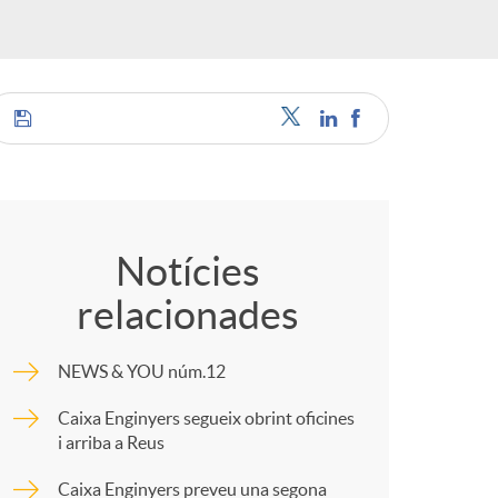
a
C
s
o
Notícies
relacionades
m
NEWS & YOU núm.12
p
Caixa Enginyers segueix obrint oficines
i arriba a Reus
a
Caixa Enginyers preveu una segona