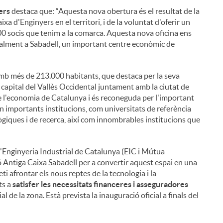
ers
destaca que: “Aquesta nova obertura és el resultat de la
 d'Enginyers en el territori, i de la voluntat d'oferir un
300 socis que tenim a la comarca. Aquesta nova oficina ens
cialment a Sabadell, un important centre econòmic de
amb més de 213.000 habitants, que destaca per la seva
la capital del Vallès Occidental juntament amb la ciutat de
e l'economia de Catalunya i és reconeguda per l'important
uen importants institucions, com universitats de referència
giques i de recerca, així com innombrables institucions que
a l'Enginyeria Industrial de Catalunya (EIC i Mútua
 Antiga Caixa Sabadell per a convertir aquest espai en una
i afrontar els nous reptes de la tecnologia i la
ts a
satisfer les necessitats financeres i asseguradores
ial de la zona. Està prevista la inauguració oficial a finals del