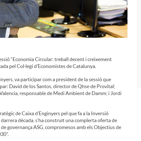
i
essió “Economia Circular: treball decent i creixement
ada pel Col·legi d’Economistes de Catalunya.
yers, va participar com a president de la sessió que
ipar: David de los Santos, director de Qhse de Provital;
c Valencia, responsable de Medi Ambient de Damm; i Jordi
tègic de Caixa d’Enginyers pel que fa a la Inversió
 darrera dècada, s’ha construït una complerta oferta de
ls i de governança ASG, compromesos amb els Objectius de
30”.