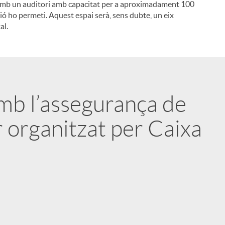
arà amb un auditori amb capacitat per a aproximadament 100
ió ho permeti. Aquest espai serà, sens dubte, un eix
i
al.
l
amb l’assegurança de
r organitzat per Caixa