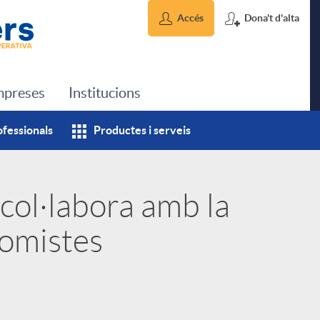
Accés
Dona't d'alta
preses
Institucions
ofessionals
Productes i serveis
col·labora amb la
omistes