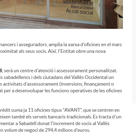
financers i asseguradors, amplia la xarxa d'oficines en el marc
i
roximitat als seus socis. Així, l'Entitat obre una nova
18
, serà un centre d'atenció i assessorament personalitzat.
is sabadellencs i dels ciutadans del Vallès Occidental un
es activitats d'assessorament (inversions, finançament o
at per a desenvolupar les funcions operatives de les oficines
rèdit suma ja 11 oficines tipus “AVANT”, que se centren en
eixen també els serveis bancaris tradicionals. Es tracta d'un
ementar a Sabadell donat l'increment de socis al Vallès
un volum de negoci de 294,4 milions d'euros.