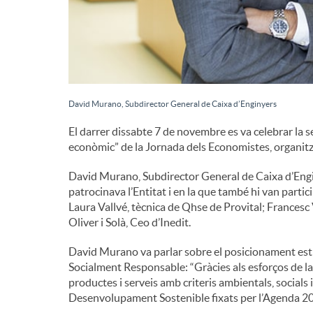
d
e
David Murano, Subdirector General de Caixa d’Enginyers
c
El darrer dissabte 7 de novembre es va celebrar la s
econòmic” de la Jornada dels Economistes, organitz
o
David Murano, Subdirector General de Caixa d’Engin
patrocinava l’Entitat i en la que també hi van partic
n
Laura Vallvé, tècnica de Qhse de Provital; Frances
Oliver i Solà, Ceo d’Inedit.
t
David Murano va parlar sobre el posicionament estra
Socialment Responsable: “Gràcies als esforços de la
productes i serveis amb criteris ambientals, socia
i
Desenvolupament Sostenible fixats per l’Agenda 20