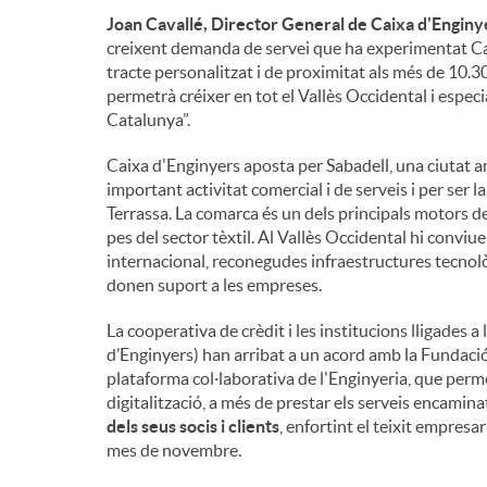
Joan Cavallé, Director General de Caixa d'Enginy
creixent demanda de servei que ha experimentat Caixa
tracte personalitzat i de proximitat als més de 10.
permetrà créixer en tot el Vallès Occidental i espe
Catalunya”.
Caixa d'Enginyers aposta per Sabadell, una ciutat 
important activitat comercial i de serveis i per ser 
Terrassa. La comarca és un dels principals motors d
pes del sector tèxtil. Al Vallès Occidental hi convi
internacional, reconegudes infraestructures tecnolò
donen suport a les empreses.
La cooperativa de crèdit i les institucions lligades 
d’Enginyers) han arribat a un acord amb la Fundació
plataforma col·laborativa de l'Enginyeria, que permet
digitalització, a més de prestar els serveis encamina
dels seus socis i clients
, enfortint el teixit empresar
mes de novembre.