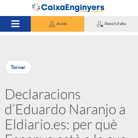
Salta al contingut principal
Accés
Dona't d'alta
P
Tornar
u
Declaracions
b
d’Eduardo Naranjo a
l
Eldiario.es: per què
i