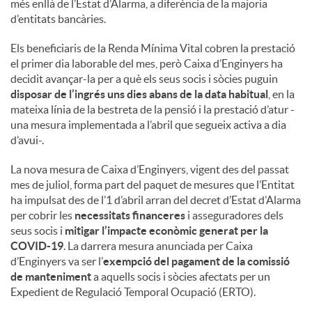
més enllà de l’Estat d’Alarma, a diferència de la majoria
d’entitats bancàries.
Els beneficiaris de la Renda Mínima Vital cobren la prestació
el primer dia laborable del mes, però Caixa d’Enginyers ha
decidit avançar-la per a què els seus socis i sòcies puguin
disposar de l’ingrés uns dies abans de la data habitual
, en la
mateixa línia de la bestreta de la pensió i la prestació d’atur -
una mesura implementada a l’abril que segueix activa a dia
d’avui-.
La nova mesura de Caixa d’Enginyers, vigent des del passat
mes de juliol, forma part del paquet de mesures que l’Entitat
ha impulsat des de l’1 d’abril arran del decret d’Estat d’Alarma
per cobrir les
necessitats financeres
i asseguradores dels
seus socis i
mitigar l’impacte econòmic generat per la
COVID-19
. La darrera mesura anunciada per Caixa
d’Enginyers va ser l’
exempció del pagament de la comissió
de manteniment
a aquells socis i sòcies afectats per un
Expedient de Regulació Temporal Ocupació (ERTO).