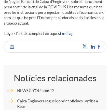
de Negoci Bancari de Caixa d’Enginyers, sobre finançament
s
per a sortir de la crisi de la COVID-19 i les mesures que han
pres les institucions per a injectar liquiditat a l’economia, així
com les que ha pres l’Entitat per ajudar als socis i sòcies en la
situació actual.
Llegeix l’article complert en aquest
enllaç
.
C
o
Notícies relacionades
m
NEWS & YOU núm.12
p
Caixa Enginyers segueix obrint oficines i arriba a
Reus