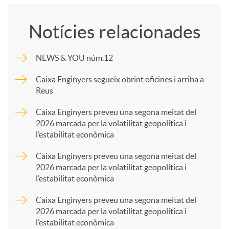
o
Notícies relacionades
m
NEWS & YOU núm.12
p
Caixa Enginyers segueix obrint oficines i arriba a
Reus
a
Caixa Enginyers preveu una segona meitat del
2026 marcada per la volatilitat geopolítica i
l’estabilitat econòmica
r
Caixa Enginyers preveu una segona meitat del
2026 marcada per la volatilitat geopolítica i
t
l’estabilitat econòmica
Caixa Enginyers preveu una segona meitat del
i
2026 marcada per la volatilitat geopolítica i
l’estabilitat econòmica