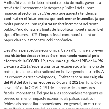
A ells s’hi va unir la determinant reacció de molts governs a
través de l'increment de la despesa pública i del suport
financer al sector privat. S'espera que aquesta tendència
continuï en el futur
, encara que amb
menor intensitat
, ja que
molts països hauran registrat un fort increment del deute
públic. Però donats els límits de la política monetària, amb el
tipus d'interès al 0%, l'impuls fiscal continuarà tenint un
paper clau en la reconstrucció econòmica.
Des d'una perspectiva econòmica, Caixa d'Enginyers preveu
una
històrica desacceleració de l'economia mundial pels
efectes de la COVID-19, amb una caiguda del PIB del 4,9%
.
De cara a 2021 s'espera una forta recuperació a la majoria de
països, tot i que la clau radicarà en la divergència entre ells. A
les economies desenvolupades, l'Entitat espera una
caiguda
del PIB del 8% i una recuperació durant 2021
en funció de
l'evolució de la COVID-19 i de l'impacte de les mesures
fiscals i monetàries. Pel que fa a les economies emergents es
preveu un menor impacte econòmic als països asiàtics i
feblesa als països llatinoamericans i, en general, un cert risc