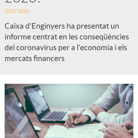
s
31.07.2020
S
Caixa d'Enginyers ha presentat un
informe centrat en les conseqüències
o
del coronavirus per a l'economia i els
c
mercats financers
i
a
l