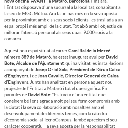
nova oficina “AVANT” a Mataró, Barcelona
. Fins ara,
l'Entitat disposava d'una sucursal a la localitat, cohabitant a
la seu de MGC Mútua. Ara fa un pas més en la seva aposta
per la proximitat amb els seus socis i clients i es trasllada a un
espai propi i més ampli de la ciutat. Tot això amb l'objectiu de
millorar l'atenció personal als seus quasi 9.000 socis a la
comarca.
Aquest nou espai situat al carrer
Camí Ral de la Mercè
número 389 de Mataró
, ha estat inaugurat avui per
David
Bote, Alcalde de l'Ajuntament
, qui ha visitat les instal·lacions
acompanyat de
Josep Oriol Sala, President del Grup Caixa
d'Enginyers
, i de
Joan Cavallé, Director General de Caixa
d'Enginyers
, Junts han analitzat en persona aquest nou
projecte de l'Entitat a Mataró i tot el que significa. En
paraules de
David Bote
: “Es tracta d’una entitat que
coneixem bé i ens agrada molt pel seu ferm compromís amb
la ciutat i la seva col·laboració amb nosaltres amb el
desenvolupament de diferents temes, com la càtedra
d’economia social al TecnoCampus. També apreciem el seu
caràcter cooperatiu i la seva aposta per la responsabilitat