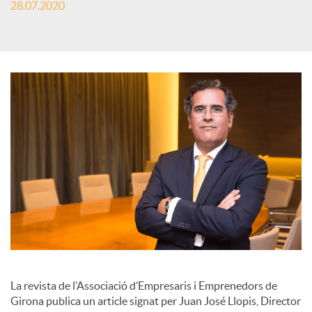
28.07.2020
s
S
o
c
i
a
l
La revista de l’Associació d’Empresaris i Emprenedors de
Girona publica un article signat per Juan José Llopis, Director