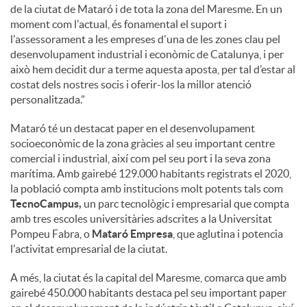
de la ciutat de Mataró i de tota la zona del Maresme. En un
moment com l'actual, és fonamental el suport i
l'assessorament a les empreses d'una de les zones clau pel
desenvolupament industrial i econòmic de Catalunya, i per
això hem decidit dur a terme aquesta aposta, per tal d’estar al
costat dels nostres socis i oferir-los la millor atenció
personalitzada.”
Mataró té un destacat paper en el desenvolupament
socioeconòmic de la zona gràcies al seu important centre
comercial i industrial, així com pel seu port i la seva zona
marítima. Amb gairebé 129.000 habitants registrats el 2020,
la població compta amb institucions molt potents tals com
TecnoCampus,
un parc tecnològic i empresarial que compta
amb tres escoles universitàries adscrites a la Universitat
Pompeu Fabra, o
Mataró Empresa
, que aglutina i potencia
l'activitat empresarial de la ciutat.
A més, la ciutat és la capital del Maresme, comarca que amb
gairebé 450.000 habitants destaca pel seu important paper