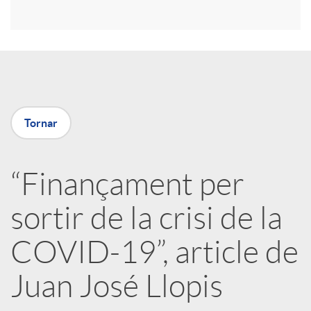
r
a
X
Tornar
a
“Finançament per
r
sortir de la crisi de la
x
COVID-19”, article de
e
Juan José Llopis