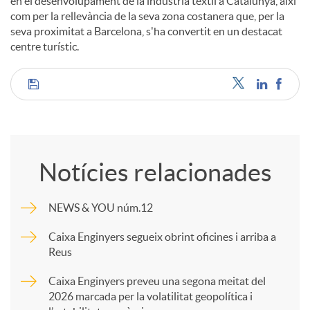
en el desenvolupament de la indústria tèxtil a Catalunya, així
com per la rellevància de la seva zona costanera que, per la
seva proximitat a Barcelona, s'ha convertit en un destacat
centre turístic.
C
o
Notícies relacionades
m
NEWS & YOU núm.12
p
Caixa Enginyers segueix obrint oficines i arriba a
Reus
a
Caixa Enginyers preveu una segona meitat del
2026 marcada per la volatilitat geopolítica i