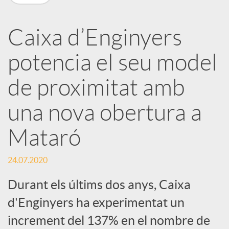
a
Caixa d’Enginyers
r
potencia el seu model
x
de proximitat amb
e
una nova obertura a
Mataró
s
24.07.2020
S
Durant els últims dos anys, Caixa
d'Enginyers ha experimentat un
o
increment del 137% en el nombre de