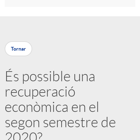
r
a
X
Tornar
a
És possible una
r
recuperació
x
econòmica en el
e
segon semestre de
2020?