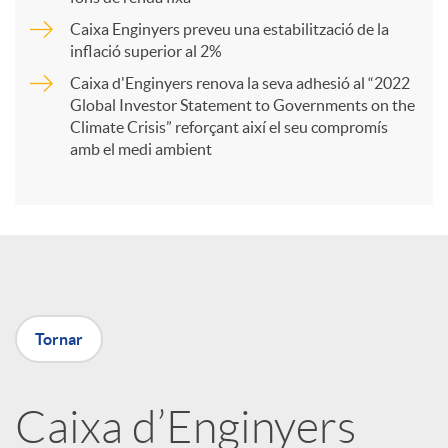
Caixa Enginyers preveu una estabilització de la
t
inflació superior al 2%
Caixa d'Enginyers renova la seva adhesió al “2022
i
Global Investor Statement to Governments on the
Climate Crisis” reforçant així el seu compromís
amb el medi ambient
r
a
X
Tornar
a
Caixa d’Enginyers
r