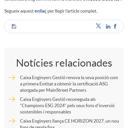
Segueix aquest
enllaç
per llegir l’article complet.
u
C
t
o
s
Notícies relacionades
m
Caixa Enginyers Gestió renova la seva posició com
a primera Entitat a obtenir la certificació ASG
p
atorgada per MainStreet Partners
Caixa Enginyers Gestió reconeguda als
a
“Champions ESG 2024” pels seus fons d'inversió
sostenibles i responsables
Caixa Enginyers llança CE HORIZON 2027, un nou
r
fons de renda fixa