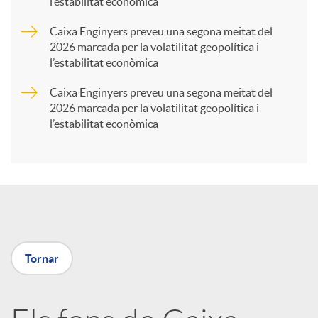
l’estabilitat econòmica
r
Caixa Enginyers preveu una segona meitat del
2026 marcada per la volatilitat geopolítica i
t
l’estabilitat econòmica
Caixa Enginyers preveu una segona meitat del
i
2026 marcada per la volatilitat geopolítica i
l’estabilitat econòmica
r
a
X
Tornar
a