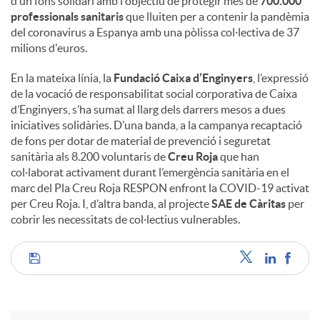
d’un fons solidari amb l'objectiu de protegir més de
700.000
professionals sanitaris
que lluiten per a contenir la pandèmia
del coronavirus a Espanya amb una pòlissa col·lectiva de 37
milions d'euros.
En la mateixa línia, la
Fundació Caixa d’Enginyers
, l’expressió
de la vocació de responsabilitat social corporativa de Caixa
d’Enginyers, s’ha sumat al llarg dels darrers mesos a dues
iniciatives solidàries. D’una banda, a la campanya recaptació
de fons per dotar de material de prevenció i seguretat
sanitària als 8.200 voluntaris de
Creu Roja
que han
col·laborat activament durant l’emergència sanitària en el
marc del Pla Creu Roja RESPON enfront la COVID-19 activat
per Creu Roja. I, d’altra banda, al projecte
SAE de Càritas
per
cobrir les necessitats de col·lectius vulnerables.
C