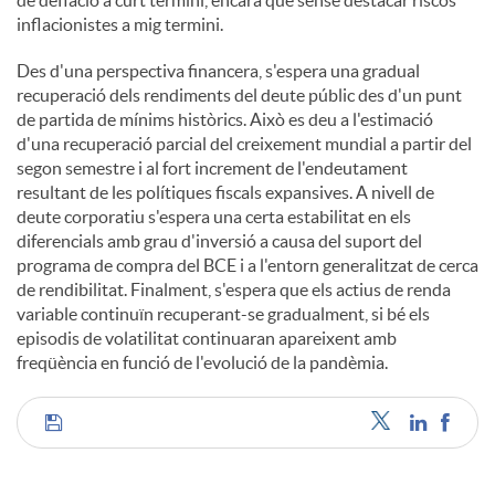
de deflació a curt termini, encara que sense destacar riscos
inflacionistes a mig termini.
Des d'una perspectiva financera, s'espera una gradual
recuperació dels rendiments del deute públic des d'un punt
de partida de mínims històrics. Això es deu a l'estimació
d'una recuperació parcial del creixement mundial a partir del
segon semestre i al fort increment de l'endeutament
resultant de les polítiques fiscals expansives. A nivell de
deute corporatiu s'espera una certa estabilitat en els
diferencials amb grau d'inversió a causa del suport del
programa de compra del BCE i a l'entorn generalitzat de cerca
de rendibilitat. Finalment, s'espera que els actius de renda
variable continuïn recuperant-se gradualment, si bé els
episodis de volatilitat continuaran apareixent amb
freqüència en funció de l'evolució de la pandèmia.
C