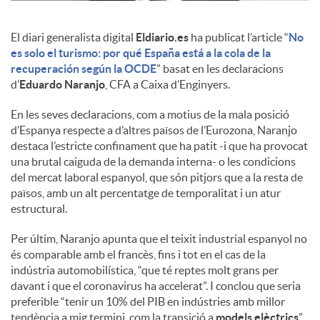
c
El diari generalista digital
Eldiario.es
ha publicat l’article “
No
es solo el turismo: por qué España está a la cola de la
recuperación según la OCDE
” basat en les declaracions
o
d’
Eduardo Naranjo
, CFA a Caixa d’Enginyers.
En les seves declaracions, com a motius de la mala posició
n
d’Espanya respecte a d’altres països de l’Eurozona, Naranjo
destaca l’estricte confinament que ha patit -i que ha provocat
una brutal caiguda de la demanda interna- o les condicions
t
del mercat laboral espanyol, que són pitjors que a la resta de
països, amb un alt percentatge de temporalitat i un atur
estructural.
i
Per últim, Naranjo apunta que el teixit industrial espanyol no
és comparable amb el francès, fins i tot en el cas de la
n
indústria automobilística, “que té reptes molt grans per
davant i que el coronavirus ha accelerat”. I conclou que seria
preferible “tenir un 10% del PIB en indústries amb millor
g
tendència a mig termini, com la transició a
models elèctrics
”.