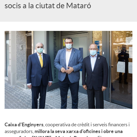
c
socis a la ciutat de Mataró
i
a
l
s
Caixa d'Enginyers
, cooperativa de crèdit i serveis financers i
asseguradors,
millora la seva xarxa d'oficines i obre una