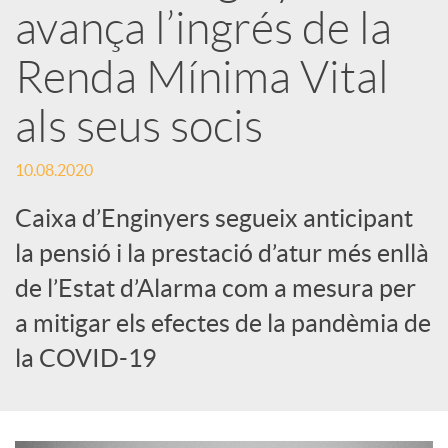
avança l’ingrés de la
x
Renda Mínima Vital
e
als seus socis
s
10.08.2020
Caixa d’Enginyers segueix anticipant
S
la pensió i la prestació d’atur més enllà
de l’Estat d’Alarma com a mesura per
o
a mitigar els efectes de la pandèmia de
la COVID-19
c
i