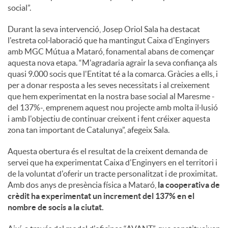
social”.
Durant la seva intervenció, Josep Oriol Sala ha destacat
l'estreta col·laboració que ha mantingut Caixa d'Enginyers
amb MGC Mútua a Mataró, fonamental abans de començar
aquesta nova etapa. “M'agradaria agrair la seva confiança als
quasi 9.000 socis que l'Entitat té a la comarca. Gràcies a ells, i
per a donar resposta a les seves necessitats i al creixement
que hem experimentat en la nostra base social al Maresme -
del 137%-, emprenem aquest nou projecte amb molta il·lusió
i amb l'objectiu de continuar creixent i fent créixer aquesta
zona tan important de Catalunya”, afegeix Sala.
Aquesta obertura és el resultat de la creixent demanda de
servei que ha experimentat Caixa d'Enginyers en el territori i
de la voluntat d'oferir un tracte personalitzat i de proximitat.
Amb dos anys de presència física a Mataró,
la cooperativa de
crèdit ha experimentat un increment del 137% en el
nombre de socis a la ciutat.