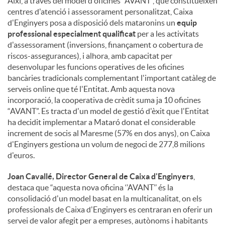
Així, a través del model d'oficines “AVANT”, que constitueixen
centres d'atenció i assessorament personalitzat, Caixa
d'Enginyers posa a disposició dels mataronins un
equip
professional especialment qualificat
per a les activitats
d'assessorament (inversions, finançament o cobertura de
riscos-assegurances), i alhora, amb capacitat per
desenvolupar les funcions operatives de les oficines
bancàries tradicionals complementant l'important catàleg de
serveis online que té l'Entitat. Amb aquesta nova
incorporació, la cooperativa de crèdit suma ja 10 oficines
“AVANT”. Es tracta d'un model de gestió d'èxit que l'Entitat
ha decidit implementar a Mataró donat el considerable
increment de socis al Maresme (57% en dos anys), on Caixa
d'Enginyers gestiona un volum de negoci de 277,8 milions
d'euros.
Joan Cavallé, Director General de Caixa d'Enginyers
,
destaca que “aquesta nova oficina ‘’AVANT’’ és la
consolidació d'un model basat en la multicanalitat, on els
professionals de Caixa d'Enginyers es centraran en oferir un
servei de valor afegit per a empreses, autònoms i habitants