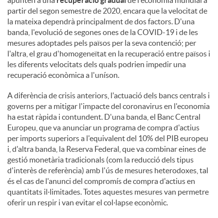
apunten a una
recuperació gradual
de l'economia mundial a
partir del segon semestre de 2020, encara que la velocitat de
la mateixa dependrà principalment de dos factors. D'una
banda, l'evolució de segones ones de la COVID-19 i de les
mesures adoptades pels països per la seva contenció; per
l'altra, el grau d'homogeneïtat en la recuperació entre països i
les diferents velocitats dels quals podrien impedir una
recuperació econòmica a l'uníson.
A diferència de crisis anteriors, l'actuació dels bancs centrals i
governs per a mitigar l'impacte del coronavirus en l'economia
ha estat ràpida i contundent. D'una banda, el Banc Central
Europeu, que va anunciar un programa de compra d'actius
per imports superiors a l'equivalent del 10% del PIB europeu
i, d'altra banda, la Reserva Federal, que va combinar eines de
gestió monetària tradicionals (com la reducció dels tipus
d'interès de referència) amb l'ús de mesures heterodoxes, tal
és el cas de l'anunci del compromís de compra d'actius en
quantitats il·limitades. Totes aquestes mesures van permetre
oferir un respir i van evitar el col·lapse econòmic.