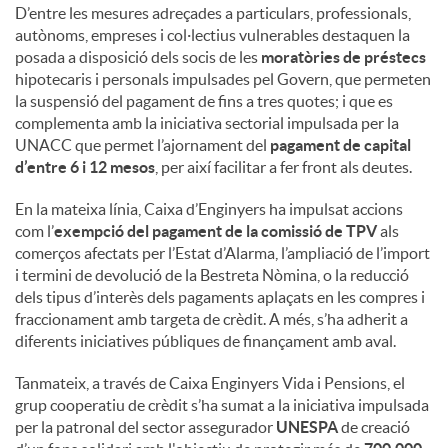
D’entre les mesures adreçades a particulars, professionals,
autònoms, empreses i col·lectius vulnerables destaquen la
posada a disposició dels socis de les
moratòries de préstecs
hipotecaris i personals impulsades pel Govern, que permeten
la suspensió del pagament de fins a tres quotes; i que es
complementa amb la iniciativa sectorial impulsada per la
UNACC que permet l’ajornament del
pagament de capital
d’entre 6 i 12 mesos
, per així facilitar a fer front als deutes.
En la mateixa línia, Caixa d’Enginyers ha impulsat accions
com l’
exempció del pagament de la comissió de TPV
als
comerços afectats per l’Estat d’Alarma, l’ampliació de l’import
i termini de devolució de la Bestreta Nòmina, o la reducció
dels tipus d’interès dels pagaments aplaçats en les compres i
fraccionament amb targeta de crèdit. A més, s’ha adherit a
diferents iniciatives públiques de finançament amb aval.
Tanmateix, a través de Caixa Enginyers Vida i Pensions, el
grup cooperatiu de crèdit s’ha sumat a la iniciativa impulsada
per la patronal del sector assegurador
UNESPA
de creació