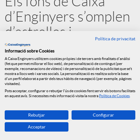
Els fons de Caixa
r
d’Enginyers s’omplen
x
d’estrelles i
Política de privacitat
e
encapçalen els
Informació sobre Cookies
rankings
A Caixa Enginyers utilitzem cookies pròpies i de tercers amb finalitats d'anàlisi
s
(fet que permet millorar el lloc web), de personalització de contingut (per
exemple, recomanacions de vídeos) i de personalització de la publicitat que se't
mostra a llocs web i xarxes socials. La personalització es realitza sobre la base
21.07.2020
d'un perfil elaborat a partir dels teus hàbits de navegació (per exemple, pàgines
S
visitades).
Pots acceptar, configurar o rebutjar l'ús de cookies fent servir els botons facilitats
en aquest avís. Si necessites més informació visita la nostra
Política de Cookies
.
o
Rebutjar
Configurar
c
Acceptar