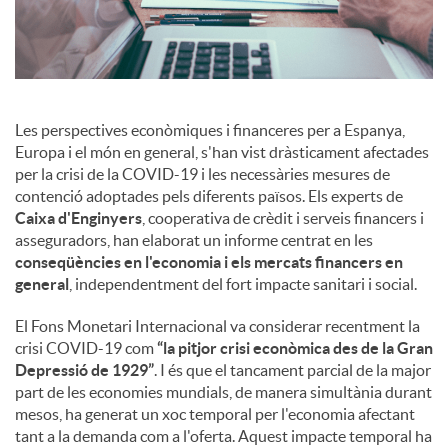
s
Les perspectives econòmiques i financeres per a Espanya,
Europa i el món en general, s'han vist dràsticament afectades
per la crisi de la COVID-19 i les necessàries mesures de
contenció adoptades pels diferents països. Els experts de
Caixa d'Enginyers
, cooperativa de crèdit i serveis financers i
asseguradors, han elaborat un informe centrat en les
conseqüències en l'economia i els mercats financers en
general
, independentment del fort impacte sanitari i social.
El Fons Monetari Internacional va considerar recentment la
crisi COVID-19 com
“la pitjor crisi econòmica des de la Gran
Depressió de 1929”
. I és que el tancament parcial de la major
part de les economies mundials, de manera simultània durant
mesos, ha generat un xoc temporal per l'economia afectant
tant a la demanda com a l'oferta. Aquest impacte temporal ha