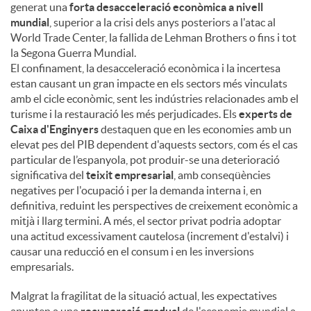
generat una
forta desacceleració econòmica a nivell
mundial
, superior a la crisi dels anys posteriors a l'atac al
World Trade Center, la fallida de Lehman Brothers o fins i tot
la Segona Guerra Mundial.
El confinament, la desacceleració econòmica i la incertesa
estan causant un gran impacte en els sectors més vinculats
amb el cicle econòmic, sent les indústries relacionades amb el
turisme i la restauració les més perjudicades. Els
experts de
Caixa d'Enginyers
destaquen que en les economies amb un
elevat pes del PIB dependent d'aquests sectors, com és el cas
particular de l’espanyola, pot produir-se una deterioració
significativa del
teixit empresarial
, amb conseqüències
negatives per l'ocupació i per la demanda interna i, en
definitiva, reduint les perspectives de creixement econòmic a
mitjà i llarg termini. A més, el sector privat podria adoptar
una actitud excessivament cautelosa (increment d'estalvi) i
causar una reducció en el consum i en les inversions
empresarials.
Malgrat la fragilitat de la situació actual, les expectatives