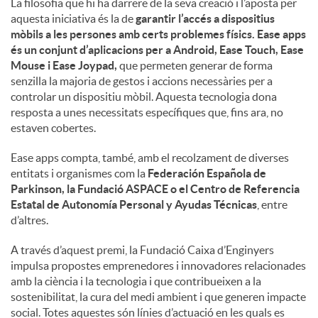
La filosofia que hi ha darrere de la seva creació i l’aposta per
aquesta iniciativa és la de
garantir l’accés a dispositius
mòbils a les persones amb certs problemes físics. Ease apps
és un conjunt d’aplicacions per a Android, Ease Touch, Ease
Mouse i Ease Joypad,
que permeten generar de forma
senzilla la majoria de gestos i accions necessàries per a
controlar un dispositiu mòbil. Aquesta tecnologia dona
resposta a unes necessitats específiques que, fins ara, no
estaven cobertes.
Ease apps compta, també, amb el recolzament de diverses
entitats i organismes com la
Federación Española de
Parkinson, la Fundació ASPACE o el Centro de Referencia
Estatal de Autonomía Personal y Ayudas Técnicas
, entre
d’altres.
A través d’aquest premi, la Fundació Caixa d’Enginyers
impulsa propostes emprenedores i innovadores relacionades
amb la ciència i la tecnologia i que contribueixen a la
sostenibilitat, la cura del medi ambient i que generen impacte
social. Totes aquestes són línies d’actuació en les quals es