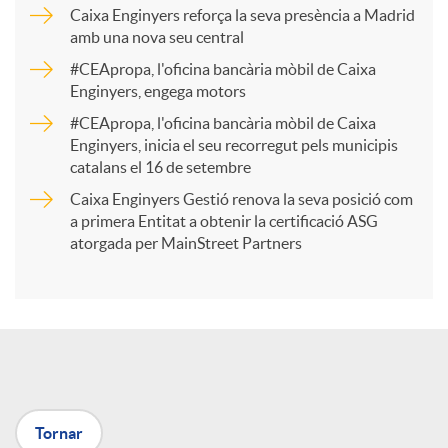
p
Caixa Enginyers reforça la seva presència a Madrid
amb una nova seu central
a
#CEApropa, l'oficina bancària mòbil de Caixa
Enginyers, engega motors
r
#CEApropa, l'oficina bancària mòbil de Caixa
Enginyers, inicia el seu recorregut pels municipis
catalans el 16 de setembre
t
Caixa Enginyers Gestió renova la seva posició com
a primera Entitat a obtenir la certificació ASG
i
atorgada per MainStreet Partners
r
a
Tornar