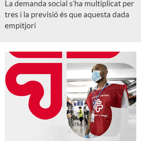
o
La demanda social s’ha multiplicat per
tres i la previsió és que aquesta dada
c
empitjori
i
a
l
s