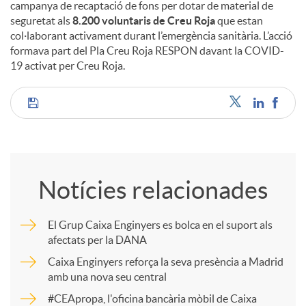
campanya de recaptació de fons per dotar de material de
seguretat als
8.200 voluntaris de Creu Roja
que estan
col·laborant activament durant l’emergència sanitària. L’acció
formava part del Pla Creu Roja RESPON davant la COVID-
19 activat per Creu Roja.
C
o
Notícies relacionades
m
El Grup Caixa Enginyers es bolca en el suport als
afectats per la DANA
p
Caixa Enginyers reforça la seva presència a Madrid
amb una nova seu central
a
#CEApropa, l'oficina bancària mòbil de Caixa