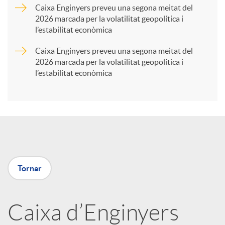
Caixa Enginyers preveu una segona meitat del
2026 marcada per la volatilitat geopolítica i
t
l’estabilitat econòmica
Caixa Enginyers preveu una segona meitat del
i
2026 marcada per la volatilitat geopolítica i
l’estabilitat econòmica
r
a
X
Tornar
a
Caixa d’Enginyers
r