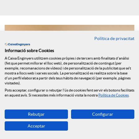
i
a
Política de privacitat
Informació sobre Cookies
l
A Caixa Enginyers utilitzem cookies pròpies i de tercers amb finalitats d'anàlisi
(fet que permet millorar el lloc web), de personalització de contingut (per
exemple, recomanacions de vídeos) i de personalització de la publicitat que se't
s
mostra a llocs web i xarxes socials. La personalització es realitza sobre la base
d'un perfil elaborat a partir dels teus hàbits de navegació (per exemple, pàgines
visitades).
Pots acceptar, configurar o rebutjar l'ús de cookies fent servir els botons facilitats
en aquest avís. Si necessites més informació visita la nostra
Política de Cookies
.
Rebutjar
Configurar
Els principals selectors d’Espanya han assenyalat per al mitjà
Acceptar
digital FundsPeople quines variacions ha portat aquesta crisi
en la seva manera de treballar i quin tipus de comunicació