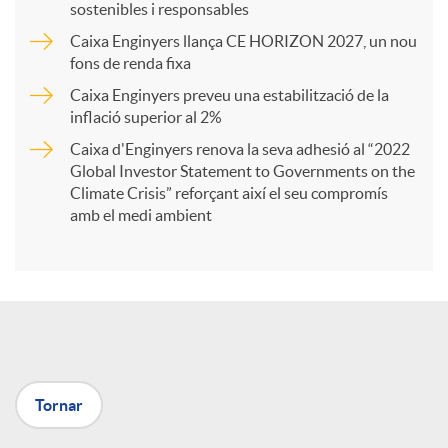
sostenibles i responsables
Caixa Enginyers llança CE HORIZON 2027, un nou
r
fons de renda fixa
Caixa Enginyers preveu una estabilització de la
t
inflació superior al 2%
Caixa d'Enginyers renova la seva adhesió al “2022
i
Global Investor Statement to Governments on the
Climate Crisis” reforçant així el seu compromís
amb el medi ambient
r
a
X
Tornar
a