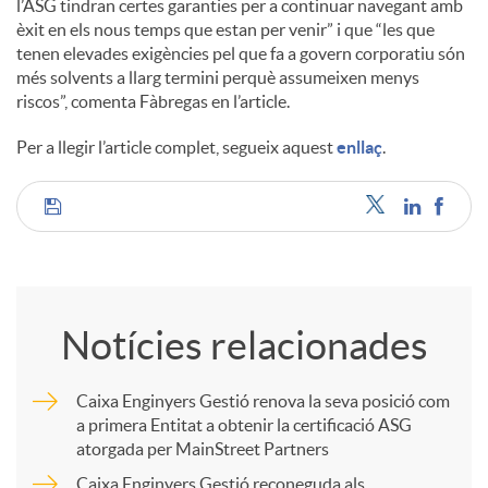
l’ASG tindran certes garanties per a continuar navegant amb
èxit en els nous temps que estan per venir” i que “les que
tenen elevades exigències pel que fa a govern corporatiu són
més solvents a llarg termini perquè assumeixen menys
riscos”, comenta Fàbregas en l’article.
Per a llegir l’article complet, segueix aquest
enllaç
.
C
o
Notícies relacionades
m
Caixa Enginyers Gestió renova la seva posició com
a primera Entitat a obtenir la certificació ASG
p
atorgada per MainStreet Partners
Caixa Enginyers Gestió reconeguda als