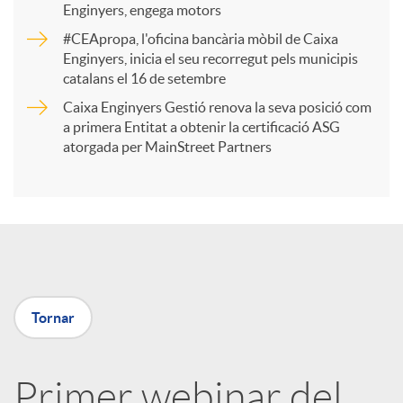
Enginyers, engega motors
r
#CEApropa, l'oficina bancària mòbil de Caixa
Enginyers, inicia el seu recorregut pels municipis
catalans el 16 de setembre
t
Caixa Enginyers Gestió renova la seva posició com
a primera Entitat a obtenir la certificació ASG
i
atorgada per MainStreet Partners
r
a
Tornar
X
a
Primer webinar del