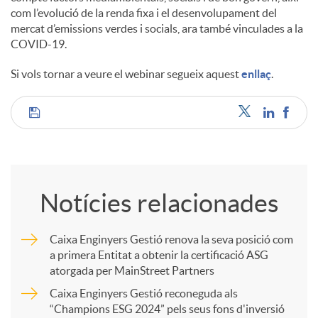
com l’evolució de la renda fixa i el desenvolupament del
mercat d’emissions verdes i socials, ara també vinculades a la
COVID-19.
Si vols tornar a veure el webinar segueix aquest
enllaç
.
C
o
Notícies relacionades
m
Caixa Enginyers Gestió renova la seva posició com
a primera Entitat a obtenir la certificació ASG
p
atorgada per MainStreet Partners
Caixa Enginyers Gestió reconeguda als
a
“Champions ESG 2024” pels seus fons d'inversió