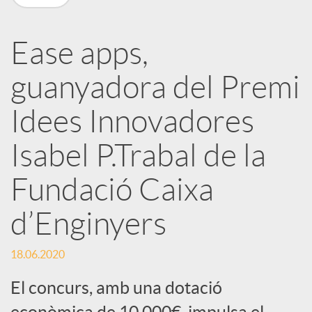
a
Ease apps,
r
guanyadora del Premi
x
Idees Innovadores
e
Isabel P.Trabal de la
Fundació Caixa
s
d’Enginyers
S
18.06.2020
o
El concurs, amb una dotació