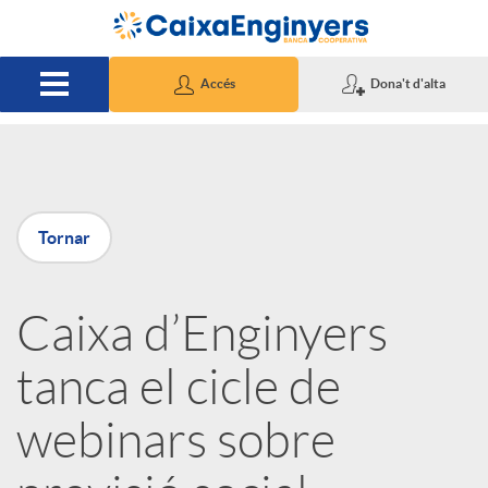
Salta al contingut principal
Accés
Dona't d'alta
P
Tornar
u
Caixa d’Enginyers
b
tanca el cicle de
l
webinars sobre
i