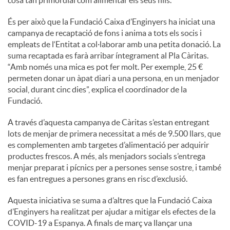
cosa tan primordial com alimentar els seus fills.”
És per això que la Fundació Caixa d’Enginyers ha iniciat una
campanya de recaptació de fons i anima a tots els socis i
empleats de l‘Entitat a col·laborar amb una petita donació. La
suma recaptada es farà arribar íntegrament al Pla Càritas.
“Amb només una mica es pot fer molt. Per exemple, 25 €
permeten donar un àpat diari a una persona, en un menjador
social, durant cinc dies”, explica el coordinador de la
Fundació.
A través d’aquesta campanya de Càritas s’estan entregant
lots de menjar de primera necessitat a més de 9.500 llars, que
es complementen amb targetes d’alimentació per adquirir
productes frescos. A més, als menjadors socials s’entrega
menjar preparat i pícnics per a persones sense sostre, i també
es fan entregues a persones grans en risc d’exclusió.
Aquesta iniciativa se suma a d’altres que la Fundació Caixa
d’Enginyers ha realitzat per ajudar a mitigar els efectes de la
COVID-19 a Espanya. A finals de març va llançar una