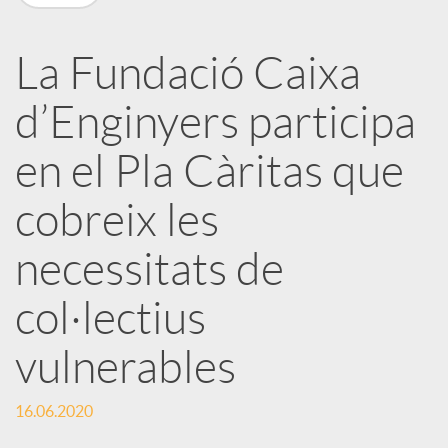
X
a
La Fundació Caixa
d’Enginyers participa
r
en el Pla Càritas que
x
cobreix les
e
necessitats de
col·lectius
s
vulnerables
S
16.06.2020