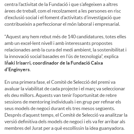
centra l’activitat de la Fundació i que s’afegeixen a altres
àrees de treball, com el recolzament a les persones en risc
d’exclusió social i el foment d’activitats d’investigació que
contribueixin a perfeccionar el món laboral i empresarial.
“Aquest any hem rebut més de 140 candidatures, totes elles
amb un excel·lent nivell i amb interessants propostes
relacionades amb la cura del medi ambient, la sostenibilitat i
la innovació social basades en l’ús de tecnologia”, explica
Iñaki Irisarri, coordinador de la Fundació Caixa
d’Enginyers
.
En una primera fase, el Comitè de Selecció del premi va
avaluar la viabilitat de cada projecte i el març va seleccionar
els deu millors. Aquests van tenir l’oportunitat de rebre
sessions de mentoring individuals i en grup per refinar els
seus models de negoci durant els tres mesos següents.
Després d’aquest temps, el Comitè de Selecció va analitzar la
versió definitiva dels models de negoci i els va fer arribar als
membres del Jurat per a què escollissin la idea guanyadora.