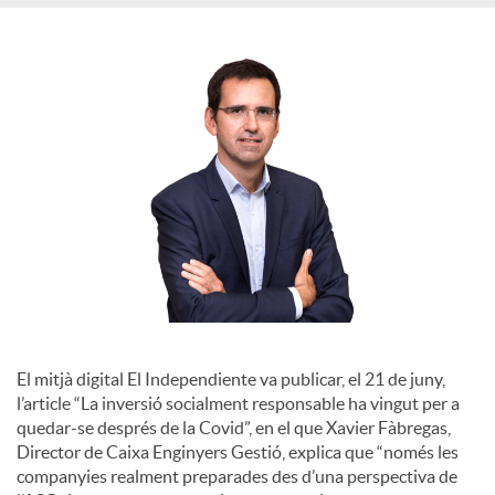
S
o
c
i
a
l
El mitjà digital El Independiente va publicar, el 21 de juny,
l’article “La inversió socialment responsable ha vingut per a
quedar-se després de la Covid”, en el que Xavier Fàbregas,
s
Director de Caixa Enginyers Gestió, explica que “només les
companyies realment preparades des d’una perspectiva de