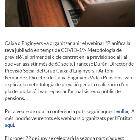
i
a
Caixa d’Enginyers va organitzar ahir el webinar “Planifica la
teva jubilació en temps de COVID-19- Metodologia de
l
previsió”, el primer del cicle centrat en la previsió social i al
que van assistir més de 60 socis. Francesc Durán, Director de
Previsió Social del Grup Caixa d’Enginyers, i Antoni
s
Fernández, Director de Caixa Enginyers Vida i Pensions, van
explicar la metodologia de previsió per a la realització d’un
pla de jubilació i van repassar l’actual sistema públic de
pensions.
Per a veure de nou la conferència pots seguir aquest
enllaç
. A
més, podràs veure tots els webinars organitzats per l’Entitat
aquí
.
El proper 22 de juny se celebrarà la segona part d’aquest