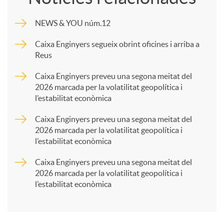
m
NEWS & YOU núm.12
p
Caixa Enginyers segueix obrint oficines i arriba a
Reus
a
Caixa Enginyers preveu una segona meitat del
2026 marcada per la volatilitat geopolítica i
l’estabilitat econòmica
r
Caixa Enginyers preveu una segona meitat del
2026 marcada per la volatilitat geopolítica i
t
l’estabilitat econòmica
Caixa Enginyers preveu una segona meitat del
i
2026 marcada per la volatilitat geopolítica i
l’estabilitat econòmica
r