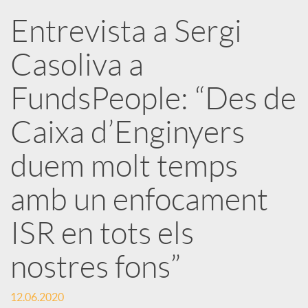
Entrevista a Sergi
r
Casoliva a
x
FundsPeople: “Des de
e
Caixa d’Enginyers
duem molt temps
s
amb un enfocament
S
ISR en tots els
o
nostres fons”
c
12.06.2020