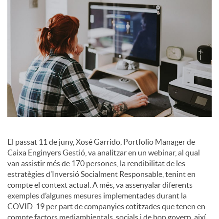
a
l
s
El passat 11 de juny, Xosé Garrido, Portfolio Manager de
Caixa Enginyers Gestió, va analitzar en un webinar, al qual
van assistir més de 170 persones, la rendibilitat de les
estratègies d’Inversió Socialment Responsable, tenint en
compte el context actual. A més, va assenyalar diferents
exemples d’algunes mesures implementades durant la
COVID-19 per part de companyies cotitzades que tenen en
compte factors mediambientals, socials i de bon govern, així