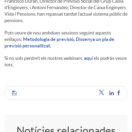
Francisco Durán, Director de Previsió Social del Grup Caixa
d’Enginyers, i Antoni Fernández, Director de Caixa Enginyers
u
Vida i Pensions, han repassat també l’actual sistema públic de
pensions.
t
Pots veure de nou ambdues sessions seguint aquests
enllaços:
Metodologia de previsió
,
Dissenya un pla de
previsió personalitzat
.
s
Si no vols perdre’t els nostres webinars,
aquí
els podràs veure
tots.
C
o
Notícies relacionades