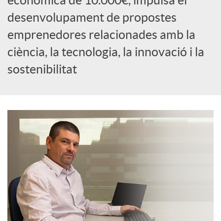
econòmica de 10.000€, impulsa el
c
desenvolupament de propostes
emprenedores relacionades amb la
i
ciència, la tecnologia, la innovació i la
sostenibilitat
a
l
s