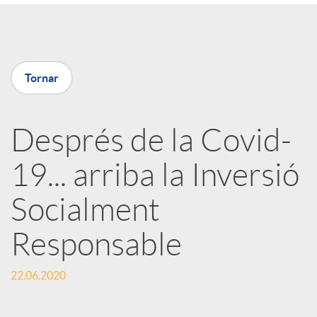
a
X
Tornar
a
Després de la Covid-
r
19... arriba la Inversió
x
Socialment
e
Responsable
22.06.2020
s