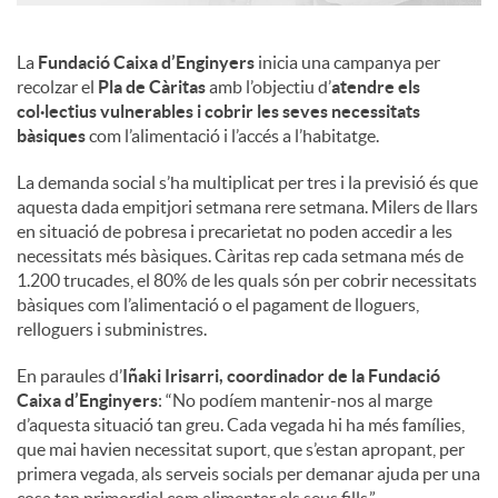
La
Fundació Caixa d’Enginyers
inicia una campanya per
recolzar el
Pla de Càritas
amb l’objectiu d’
atendre els
col·lectius vulnerables i cobrir les seves necessitats
bàsiques
com l’alimentació i l’accés a l’habitatge.
La demanda social s’ha multiplicat per tres i la previsió és que
aquesta dada empitjori setmana rere setmana. Milers de llars
en situació de pobresa i precarietat no poden accedir a les
necessitats més bàsiques. Càritas rep cada setmana més de
1.200 trucades, el 80% de les quals són per cobrir necessitats
bàsiques com l’alimentació o el pagament de lloguers,
relloguers i subministres.
En paraules d’
Iñaki Irisarri, coordinador de la Fundació
Caixa d’Enginyers
: “No podíem mantenir-nos al marge
d’aquesta situació tan greu. Cada vegada hi ha més famílies,
que mai havien necessitat suport, que s’estan apropant, per
primera vegada, als serveis socials per demanar ajuda per una