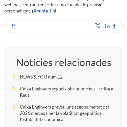
webinar, centrada en el disseny d’un pla de previsió
personalitzat. ¡
Apunta-t'hi
!
C
o
Notícies relacionades
m
NEWS & YOU núm.12
p
Caixa Enginyers segueix obrint oficines i arriba a
Reus
a
Caixa Enginyers preveu una segona meitat del
2026 marcada per la volatilitat geopolítica i
l’estabilitat econòmica
r