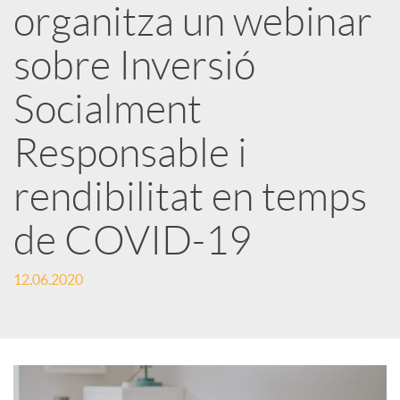
organitza un webinar
x
sobre Inversió
e
Socialment
Responsable i
s
rendibilitat en temps
S
de COVID-19
o
12.06.2020
c
i