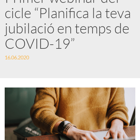
cicle “Planifica la teva
r
jubilació en temps de
x
COVID-19”
e
16.06.2020
s
S
o
c