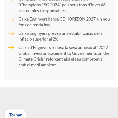
a
“Champions ESG 2024” pels seus fons d'inversió
sostenibles i responsables
Caixa Enginyers llança CE HORIZON 2027, un nou
r
fons de renda fixa
Caixa Enginyers preveu una estabilització de la
t
inflació superior al 2%
Caixa d'Enginyers renova la seva adhesió al “2022
i
Global Investor Statement to Governments on the
Climate Crisis” reforçant així el seu compromís
amb el medi ambient
r
a
X
Tornar