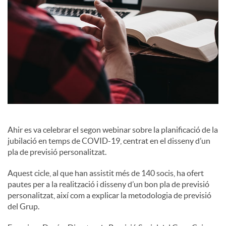
c
o
n
t
Ahir es va celebrar el segon webinar sobre la planificació de la
jubilació en temps de COVID-19, centrat en el disseny d’un
i
pla de previsió personalitzat.
Aquest cicle, al que han assistit més de 140 socis, ha ofert
n
pautes per a la realització i disseny d’un bon pla de previsió
personalitzat, així com a explicar la metodologia de previsió
del Grup.
g