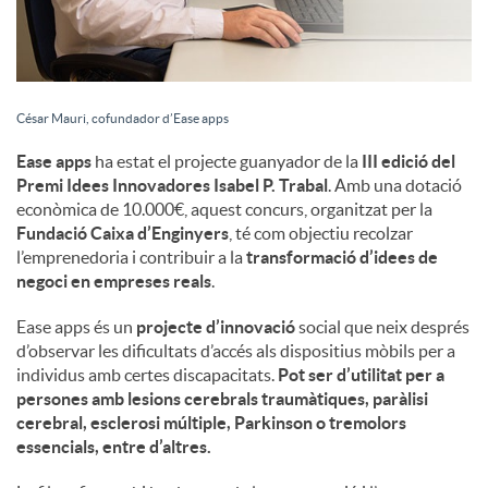
César Mauri, cofundador d’Ease apps
Ease apps
ha estat el projecte guanyador de la
III edició del
Premi Idees Innovadores Isabel P. Trabal
. Amb una dotació
econòmica de 10.000€, aquest concurs, organitzat per la
Fundació Caixa d’Enginyers
, té com objectiu recolzar
l’emprenedoria i contribuir a la
transformació d’idees de
negoci en empreses reals
.
Ease apps és un
projecte d’innovació
social que neix després
d’observar les dificultats d’accés als dispositius mòbils per a
individus amb certes discapacitats.
Pot ser d’utilitat per a
persones amb lesions cerebrals traumàtiques, paràlisi
cerebral, esclerosi múltiple, Parkinson o tremolors
essencials, entre d’altres.