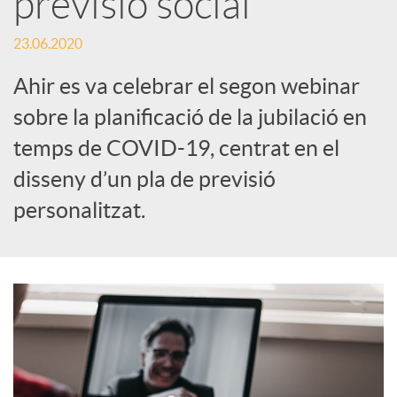
previsió social
c
23.06.2020
Ahir es va celebrar el segon webinar
a
sobre la planificació de la jubilació en
temps de COVID-19, centrat en el
d
disseny d’un pla de previsió
personalitzat.
o
r
d
e