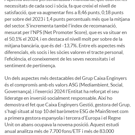
necessitats de cada soci i sòcia, fa que creixi el nivell de
satisfacció, que va augmentar fins a 8,46 punts, 0,18 punts
per sobre del 2023 i 1,4 punts percentuals més que la mitjana
del sector. S'incrementa també l'índex de recomanació,
mesurat per l'NPS (Net Promoter Score), que es va situar en
el 50,1% el 2024, i en destaca el nivell molt per sobre de la
mitjana bancària, que és del -13,7%. Entre els aspectes més
diferencials, els socis i les sòcies valoren el tracte personal,
l'eficiència, el coneixement de les seves necessitats i el
sentiment de pertinença.
Un dels aspectes més destacables del Grup Caixa Enginyers
és el compromís amb els valors ASG (Mediambient, Social,
Governança), i l'exercici 2024 l'Entitat ha reforçat el seu
lideratge en inversió socialment responsable. Així ho
demostra el fet que Caixa Enginyers Gestió, gestora del Grup,
s'hagi situat al top 10 del baròmetre ESG de MainStreet com
a primera gestora espanyola i tercera d'Europa i el Regne
Unit on abans ocupava la novena posició. Aquest estudi
anual analitza més de 7.700 fons/ETF i més de 83.000