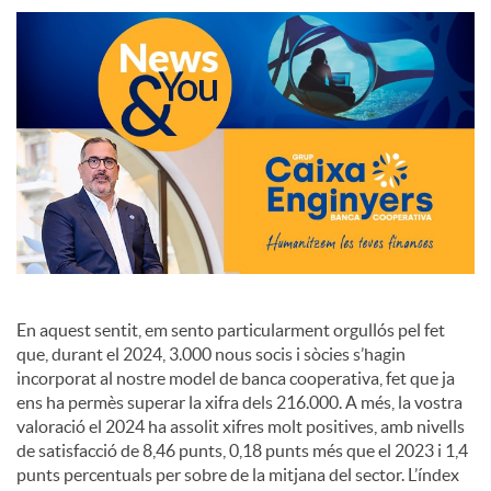
S
o
c
i
a
En aquest sentit, em sento particularment orgullós pel fet
que, durant el 2024, 3.000 nous socis i sòcies s’hagin
l
incorporat al nostre model de banca cooperativa, fet que ja
ens ha permès superar la xifra dels 216.000. A més, la vostra
valoració el 2024 ha assolit xifres molt positives, amb nivells
s
de satisfacció de 8,46 punts, 0,18 punts més que el 2023 i 1,4
punts percentuals per sobre de la mitjana del sector. L’índex