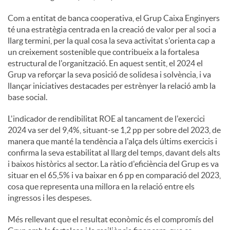
Com a entitat de banca cooperativa, el Grup Caixa Enginyers
té una estratègia centrada en la creació de valor per al soci a
llarg termini, per la qual cosa la seva activitat s'orienta cap a
un creixement sostenible que contribueix a la fortalesa
estructural de l'organització. En aquest sentit, el 2024 el
Grup va reforçar la seva posició de solidesa i solvència, i va
llançar iniciatives destacades per estrènyer la relació amb la
base social.
L'indicador de rendibilitat ROE al tancament de l'exercici
2024 va ser del 9,4%, situant-se 1,2 pp per sobre del 2023, de
manera que manté la tendència a l'alça dels últims exercicis i
confirma la seva estabilitat al llarg del temps, davant dels alts
i baixos històrics al sector. La ràtio d'eficiència del Grup es va
situar en el 65,5% i va baixar en 6 pp en comparació del 2023,
cosa que representa una millora en la relació entre els
ingressos i les despeses.
Més rellevant que el resultat econòmic és el compromís del