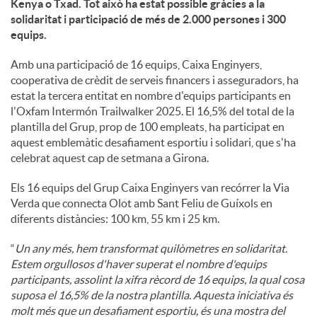
Kenya o Txad. Tot això ha estat possible gràcies a la
solidaritat i participació de més de 2.000 persones i 300
u
equips.
Amb una participació de 16 equips, Caixa Enginyers,
t
cooperativa de crèdit de serveis financers i asseguradors, ha
estat la tercera entitat en nombre d'equips participants en
l'Oxfam Intermón Trailwalker 2025. El 16,5% del total de la
s
plantilla del Grup, prop de 100 empleats, ha participat en
aquest emblemàtic desafiament esportiu i solidari, que s'ha
celebrat aquest cap de setmana a Girona.
Els 16 equips del Grup Caixa Enginyers van recórrer la Via
Verda que connecta Olot amb Sant Feliu de Guíxols en
diferents distàncies: 100 km, 55 km i 25 km.
“
Un any més, hem transformat quilòmetres en solidaritat.
Estem orgullosos d'haver superat el nombre d'equips
participants, assolint la xifra rècord de 16 equips, la qual cosa
suposa el 16,5% de la nostra plantilla. Aquesta iniciativa és
molt més que un desafiament esportiu, és una mostra del