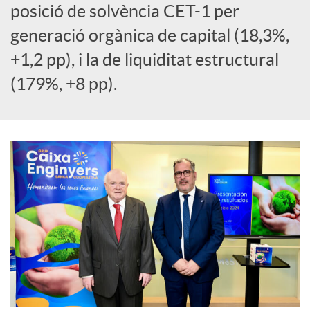
posició de solvència CET-1 per
l
generació orgànica de capital (18,3%,
s
+1,2 pp), i la de liquiditat estructural
(179%, +8 pp).