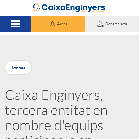
Salta al contingut principal
Accés
Dona't d'alta
P
Tornar
u
Caixa Enginyers,
b
tercera entitat en
l
nombre d'equips
i