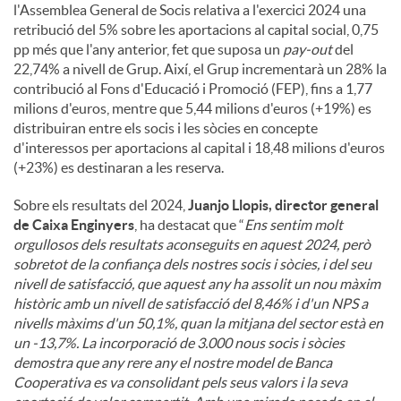
l'Assemblea General de Socis relativa a l'exercici 2024 una
retribució del 5% sobre les aportacions al capital social, 0,75
pp més que l'any anterior, fet que suposa un
pay-out
del
22,74% a nivell de Grup. Així, el Grup incrementarà un 28% la
contribució al Fons d'Educació i Promoció (FEP), fins a 1,77
milions d'euros, mentre que 5,44 milions d'euros (+19%) es
distribuiran entre els socis i les sòcies en concepte
d'interessos per aportacions al capital i 18,48 milions d'euros
(+23%) es destinaran a les reserva.
Sobre els resultats del 2024,
Juanjo Llopis, director general
de Caixa Enginyers
, ha destacat que “
Ens sentim molt
orgullosos dels resultats aconseguits en aquest 2024, però
sobretot de la confiança dels nostres socis i sòcies, i del seu
nivell de satisfacció, que aquest any ha assolit un nou màxim
històric amb un nivell de satisfacció del 8,46% i d'un NPS a
nivells màxims d'un 50,1%, quan la mitjana del sector està en
un -13,7%. La incorporació de 3.000 nous socis i sòcies
demostra que any rere any el nostre model de Banca
Cooperativa es va consolidant pels seus valors i la seva