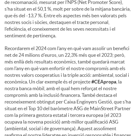
de recomanació, mesurat per l’NPS (Net Promoter Score),
s’ha situat en el 50,1 %, molt per sobre de la mitjana bancària,
que és del -13,7 %. Entre els aspectes més ben valorats pels
nostres socis i sòcies, destaquen el tracte personal,
l’eficiència, el coneixement de les seves necessitats i el
sentiment de pertinença.
Recordarem el 2024 com l’any en què vam assolir un benefici
net de 24 milions d'euros, un 22,3% més que el 2023; però,
més enllà dels resultats econòmics, també quedarà marcat
com l’any en què vam enfortir el nostre compromís amb els
nostres valors cooperatius i la triple acció: ambiental, social i
econòmica. Un clar exemple és el projecte
#CEApropa
, la
nostra banca mòbil, amb el qual hem reforçat el nostre
compromís amb la inclusió financera. També destaca el
reconeixement obtingut per Caixa Enginyers Gestió, que s’ha
situat en el Top 10 del baròmetre ASG de MainStreet Partner
com la primera gestora estatal i tercera europea (el 2023
ocupava la novena posició) amb millor qualificació ASG
(ambiental, social i de governança). Aquest assoliment
reafirma el nostre lideratge en inversió responsable i finances