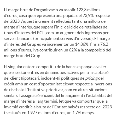
El marge brut de l'organització va assolir 123,3 milions
d'euros, cosa que representa una pujada del 23,9% respecte
del 2023. Aquest increment reflecteix tant una millora del
marge d'interès, que supera l'inici del cicle de retallades de
tipus d'interès del BCE, com un augment dels ingressos per
serveis bancaris (principalment serveis d'inversió). El marge
d'interès del Grup es va incrementar un 14,86%, fins a 76,2
milions d'euros, i va contribuir en un 62% a la composició del
marge brut del Grup.
El singular entorn competitiu de la banca espanyola va fer
que el sector entrés en dinàmiques actives per a la captació
del client hipotecari, incloent-hi polítiques de
pricing
del
crèdit amb un cost d'oportunitat elevat respecte a inversions
de risc baix. L'Entitat va prioritzar, com en altres situacions
similars, l'assignació eficient del finançament i l'estabilitat del
marge d'interès a llarg termini, fet que va comportar que la
inversió creditícia bruta de l'Entitat baixés respecte del 2023
i se situés en 1.977 milions d'euros, un 1,7% menys.