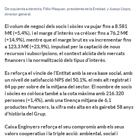
De izquierda a derecha, Félix Masjuan, presidente de la Entidad, y Juanjo Llopis,
director general.
El volum de negoci dels socis i sòcies va pujar fins a 8.581
M€ (+5,4%), i el marge d'interès va créixer fins a 76,2 M€
(+14,9%), mentre que el marge brut es va incrementar fins
a 123,3 M€ (+23,9%), impulsat per la captació de nous
recursos i subscripcions, el context alcista dels mercats
financers i la normalització dels tipus d'interès.
Es reforça el vincle de l'Entitat amb la seva base social, amb
un nivell de satisfacció NPS del 50,1%, el més alt registrat i
64 pp per sobre de la mitjana del sector. El nombre de socis
i sòcies es col·loca també a la cota màxima amb 216.320
persones (+1,4%), amb una tinença mitjana de 6,1
productes financers, la xifra més alta en els gairebé 58 anys
d'història del Grup.
Caixa Enginyers reforça el seu compromís amb els seus
valors cooperatius i la triple acció: ambiental, social i