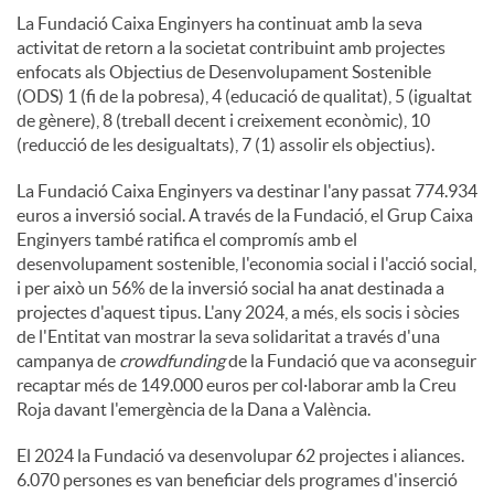
La Fundació Caixa Enginyers ha continuat amb la seva
activitat de retorn a la societat contribuint amb projectes
enfocats als Objectius de Desenvolupament Sostenible
(ODS) 1 (fi de la pobresa), 4 (educació de qualitat), 5 (igualtat
de gènere), 8 (treball decent i creixement econòmic), 10
(reducció de les desigualtats), 7 (1) assolir els objectius).
La Fundació Caixa Enginyers va destinar l'any passat 774.934
euros a inversió social. A través de la Fundació, el Grup Caixa
Enginyers també ratifica el compromís amb el
desenvolupament sostenible, l'economia social i l'acció social,
i per això un 56% de la inversió social ha anat destinada a
projectes d'aquest tipus. L'any 2024, a més, els socis i sòcies
de l'Entitat van mostrar la seva solidaritat a través d'una
campanya de
crowdfunding
de la Fundació que va aconseguir
recaptar més de 149.000 euros per col·laborar amb la Creu
Roja davant l'emergència de la Dana a València.
El 2024 la Fundació va desenvolupar 62 projectes i aliances.
6.070 persones es van beneficiar dels programes d'inserció