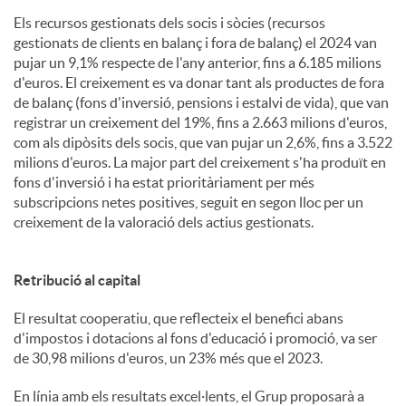
Els recursos gestionats dels socis i sòcies (recursos
gestionats de clients en balanç i fora de balanç) el 2024 van
pujar un 9,1% respecte de l'any anterior, fins a 6.185 milions
d'euros. El creixement es va donar tant als productes de fora
de balanç (fons d'inversió, pensions i estalvi de vida), que van
registrar un creixement del 19%, fins a 2.663 milions d'euros,
com als dipòsits dels socis, que van pujar un 2,6%, fins a 3.522
milions d'euros. La major part del creixement s'ha produït en
fons d'inversió i ha estat prioritàriament per més
subscripcions netes positives, seguit en segon lloc per un
creixement de la valoració dels actius gestionats.
Retribució al capital
El resultat cooperatiu, que reflecteix el benefici abans
d'impostos i dotacions al fons d'educació i promoció, va ser
de 30,98 milions d'euros, un 23% més que el 2023.
En línia amb els resultats excel·lents, el Grup proposarà a