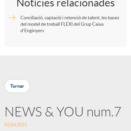
Notícies relacionades
m
Conciliació, captació i retenció de talent, les bases
del model de treball FLEXI del Grup Caixa
p
d'Enginyers
a
r
t
Tornar
i
NEWS & YOU num.7
r
02.04.2025