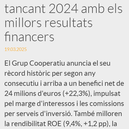
e
tancant 2024 amb els
millors resultats
s
financers
S
19.03.2025
o
El Grup Cooperatiu anuncia el seu
rècord històric per segon any
c
consecutiu i arriba a un benefici net de
24 milions d'euros (+22,3%), impulsat
i
pel marge d'interessos i les comissions
per serveis d'inversió. També milloren
a
la rendibilitat ROE (9,4%, +1,2 pp), la