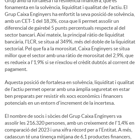
Grup amb la fortalesa i la resiliència financera, que es
fonamenta en la solvència, liquiditat i qualitat de l'actiu. El
Grup Caixa Enginyers ha enfortit la seva posició de solvència,
amb un CET-1 del 18,3%, cosa que li permet assolir un
diferencial de gairebé 5 punts percentuals respecte al del
sector bancari. Així mateix, la principal ràtio de liquiditat
bancària, l'LCR, se situa al 349%, més del doble de la liquiditat
sectorial. Pel que fa a la morositat, Caixa Enginyers se situa
millor que el sector amb una ràtio de morositat del 2,9%, que
es redueix a l'1,9% si se n'exclou el crèdit dubtós al corrent de
pagament.
Aquesta posició de fortalesa en solvència, liquiditat i qualitat
de l'actiu permet operar amb una àmplia seguretat en estar
ben preparats per resistir els xocs econòmics i financers
potencials en un entorn d'increment de la incertesa.
El nombre de socis i sòcies del Grup Caixa Enginyers va
assolir les 216.320 persones, amb un creixement de l'1,4% en
comparació del 2023 i una xifra rècord per a l'Entitat. A més,
cadascun té una tinença mitjana de 6,1 productes financers,