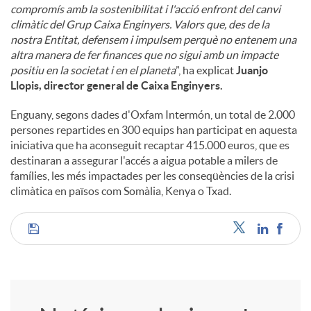
compromís amb la sostenibilitat i l'acció enfront del canvi
climàtic del Grup Caixa Enginyers. Valors que, des de la
nostra Entitat, defensem i impulsem perquè no entenem una
altra manera de fer finances que no sigui amb un impacte
positiu en la societat i en el planeta
”, ha explicat
Juanjo
Llopis, director general de Caixa Enginyers.
Enguany, segons dades d'Oxfam Intermón, un total de 2.000
persones repartides en 300 equips han participat en aquesta
iniciativa que ha aconseguit recaptar 415.000 euros, que es
destinaran a assegurar l'accés a aigua potable a milers de
famílies, les més impactades per les conseqüències de la crisi
climàtica en països com Somàlia, Kenya o Txad.
C
o