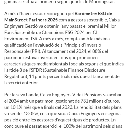
gamma se situa al primer o segon quartil de Morningstar.
A més d'haver estat reconeguda pel
Baròmetre ESG de
MainStreet Partners 2025
com a gestora sostenible, Caixa
Enginyers Gestió va obtenir l'any passat el premi al Millor
Fons Sostenible de Champions ESG 2024 per CI
Environment ISR. A més a més, compta amb la màxima
qualificació en l'avaluació dels Principis d'Inversió
Responsable (PRI). Al tancament del 2024, el 88% del
patrimoni estava invertit en fons que promouen
característiques mediambientals i socials segons el que indica
l'article 8 de l'SFDR (Sustainable Finance Disclosure
Regulation), 14 punts percentuals més que al tancament de
l'exercici anterior.
Per la seva banda, Caixa Enginyers Vida i Pensions va acabar
el 2024 amb un patrimoni gestionat de 731 milions d'euros,
un 10,1% més que a finals del 2023. La rendibilitat dels plans
va ser del 13,05%, cosa que situa Caixa Enginyers en segona
posició entre les gestores d'aquest tipus de productes. En
concloure el passat exercici, el 100% del patrimoni dels plans