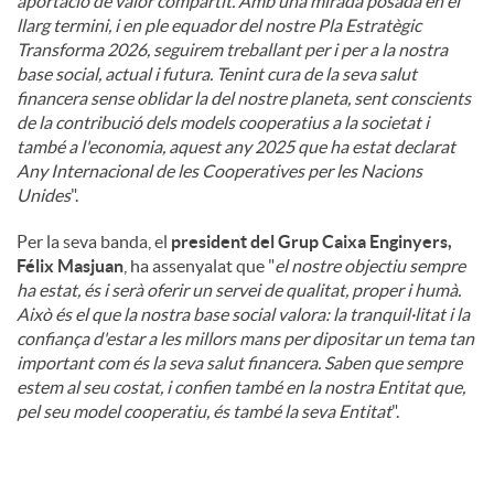
aportació de valor compartit. Amb una mirada posada en el
llarg termini, i en ple equador del nostre Pla Estratègic
Transforma 2026, seguirem treballant per i per a la nostra
base social, actual i futura. Tenint cura de la seva salut
financera sense oblidar la del nostre planeta, sent conscients
de la contribució dels models cooperatius a la societat i
també a l'economia, aquest any 2025 que ha estat declarat
Any Internacional de les Cooperatives per les Nacions
Unides
".
Per la seva banda, el
president del Grup Caixa Enginyers,
Félix Masjuan
, ha assenyalat que "
el nostre objectiu sempre
ha estat, és i serà oferir un servei de qualitat, proper i humà.
Això és el que la nostra base social valora: la tranquil·litat i la
confiança d'estar a les millors mans per dipositar un tema tan
important com és la seva salut financera. Saben que sempre
estem al seu costat, i confien també en la nostra Entitat que,
pel seu model cooperatiu, és també la seva Entitat
".