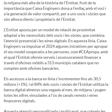
la mitjana més alta de la història de l'Entitat, fruit de la
importància que Caixa Enginyers dona a l'enllaç amb el soci i
a la generació de valor compartit, per a uns socis i sòcies que
són alhora clients i propietaris de l'Entitat.
L'Entitat aposta per un model de relació de proximitat
adaptat a les necessitats dels socis i les sòcies, que combina
l'atenció presencial i les eines digitals. En aquesta línia, Caixa
Enginyers va impulsar el 2024 algunes iniciatives per apropar
el seu model cooperatiu a les persones, com #CEApropa, amb
el qual l'Entitat ofereix serveis i assessorament financer a
través d'oficines mòbils a 313 municipis catalans que no
compten amb oficines bancàries.
Els accessos a la banca en línia s'incrementen fins als 30,5
milions (+1%), i el 84% dels socis i sòcies de l'Entitat utilitza la
banca digital almenys una vegada al mes, de mitjana, i pugen
totes les xifres vinculades a l'ús de canals remots i eines
financeres digitals.
Aquesta atenció personalitzada i multicanal, que cobreix les