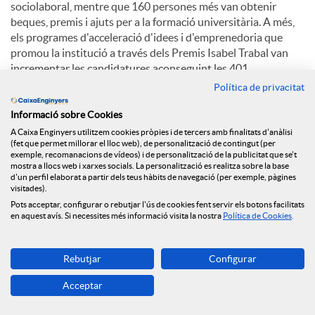
sociolaboral, mentre que 160 persones més van obtenir
beques, premis i ajuts per a la formació universitària. A més,
els programes d'acceleració d'idees i d'emprenedoria que
promou la institució a través dels Premis Isabel Trabal van
incrementar les candidatures aconseguint les 401.
Política de privacitat
Perspectives per al 2025
Informació sobre Cookies
A Caixa Enginyers utilitzem cookies pròpies i de tercers amb finalitats d'anàlisi
Per a l'exercici en curs, el Grup Caixa Enginyers preveu un
(fet que permet millorar el lloc web), de personalització de contingut (per
exemple, recomanacions de vídeos) i de personalització de la publicitat que se't
context macroeconòmic caracteritzat per l'elevada incertesa
mostra a llocs web i xarxes socials. La personalització es realitza sobre la base
geopolítica, que pot provocar fluctuacions als mercats, i
d'un perfil elaborat a partir dels teus hàbits de navegació (per exemple, pàgines
noves retallades de tipus d'interès dels principals bancs
visitades).
centrals. A nivell sectorial, cal esperar una elevada pressió
Pots acceptar, configurar o rebutjar l'ús de cookies fent servir els botons facilitats
en aquest avís. Si necessites més informació visita la nostra
Política de Cookies
.
relacionada amb les condicions de crèdit i les hipoteques, així
com unes bones perspectives per als mercats, que estaran en
tot cas condicionades als esdeveniments geopolítics.
Rebutjar
Configurar
En aquest context, el Grup Caixa Enginyers assumeix el repte
Acceptar
de créixer en volum de negoci al voltant del 10%, continuar
reforçant la seva solvència, mantenint la seva prudència en la