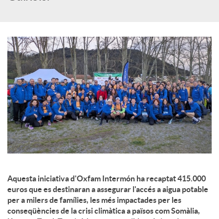
c
o
n
t
i
n
Aquesta iniciativa d'Oxfam Intermón ha recaptat 415.000
euros que es destinaran a assegurar l'accés a aigua potable
per a milers de famílies, les més impactades per les
g
conseqüències de la crisi climàtica a països com Somàlia,