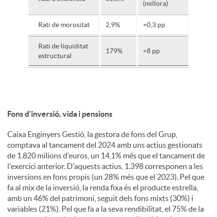
(millora)
Rati de morositat
2,9%
+0,3 pp
Rati de liquiditat
179%
+8 pp
estructural
Fons d'inversió, vida i pensions
Caixa Enginyers Gestió, la gestora de fons del Grup,
comptava al tancament del 2024 amb uns actius gestionats
de 1.820 milions d'euros, un 14,1% més que el tancament de
l'exercici anterior. D'aquests actius, 1.398 corresponen a les
inversions en fons propis (un 28% més que el 2023). Pel que
fa al mix de la inversió, la renda fixa és el producte estrella,
amb un 46% del patrimoni, seguit dels fons mixts (30%) i
variables (21%). Pel que fa a la seva rendibilitat, el 75% de la