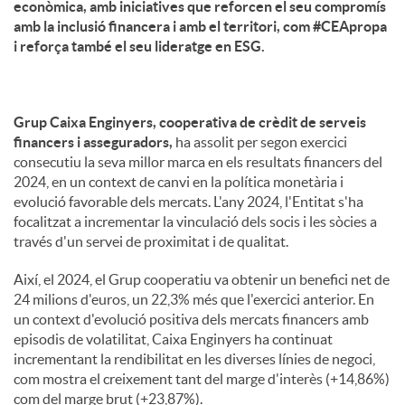
econòmica, amb iniciatives que reforcen el seu compromís
amb la inclusió financera i amb el territori, com #CEApropa
i reforça també el seu lideratge en ESG.
Grup Caixa Enginyers, cooperativa de crèdit de serveis
financers i asseguradors,
ha assolit per segon exercici
consecutiu la seva millor marca en els resultats financers del
2024, en un context de canvi en la política monetària i
evolució favorable dels mercats. L'any 2024, l'Entitat s'ha
focalitzat a incrementar la vinculació dels socis i les sòcies a
través d'un servei de proximitat i de qualitat.
Així, el 2024, el Grup cooperatiu va obtenir un benefici net de
24 milions d'euros, un 22,3% més que l'exercici anterior. En
un context d'evolució positiva dels mercats financers amb
episodis de volatilitat, Caixa Enginyers ha continuat
incrementant la rendibilitat en les diverses línies de negoci,
com mostra el creixement tant del marge d'interès (+14,86%)
com del marge brut (+23,87%).