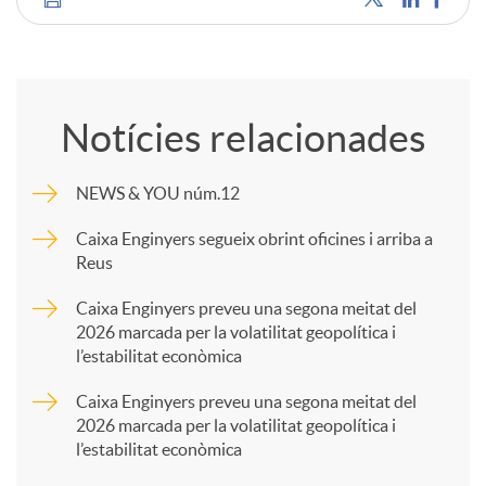
C
o
Notícies relacionades
m
NEWS & YOU núm.12
p
Caixa Enginyers segueix obrint oficines i arriba a
Reus
a
Caixa Enginyers preveu una segona meitat del
2026 marcada per la volatilitat geopolítica i
l’estabilitat econòmica
r
Caixa Enginyers preveu una segona meitat del
2026 marcada per la volatilitat geopolítica i
t
l’estabilitat econòmica