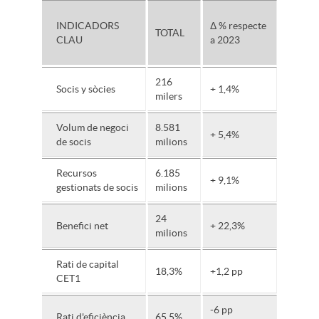
INDICADORS
Δ % respecte
TOTAL
CLAU
a 2023
216
Socis y sòcies
+ 1,4%
milers
Volum de negoci
8.581
+ 5,4%
de socis
milions
Recursos
6.185
+ 9,1%
gestionats de socis
milions
24
Benefici net
+ 22,3%
milions
Rati de capital
18,3%
+1,2 pp
CET1
-6 pp
Rati d'eficiència
65,5%