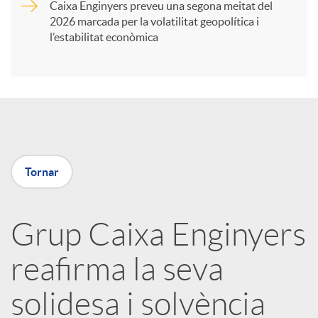
Caixa Enginyers preveu una segona meitat del
i
2026 marcada per la volatilitat geopolítica i
l’estabilitat econòmica
r
a
X
Tornar
a
Grup Caixa Enginyers
r
reafirma la seva
x
solidesa i solvència