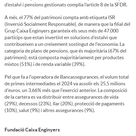
d’estalvi i pensions gestionats complia l’article 8 de la SFDR.
A més, el 77% del patrimoni compta amb etiqueta ISR
(Inversió Socialment Responsable), de manera que la filial del
Grup Caixa Enginyers garanteix els seus més de 47.000
partícips que estan invertint en solucions d'estalvi que
contribueixen a un creixement sostingut de l'economia. La
categoria de plans de pensions, que és majoritària (67% del
patrimoni), està composta majoritàriament per productes
mixtos (51%) i de renda variable (39%).
Pel que fa a l'operadora de Bancassegurances, el volum total
de primes intermediades el 2024 va assolir els 25,5 milions
d'euros, un 3,66% més que l'exercici anterior. La composició
de la cartera es va distribuir entre assegurances de vida
(29%), decessos (23%), llar (20%), protecció de pagaments
(10%), salut (9%) i altres assegurances (9%).
Fundació Caixa Enginyers