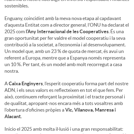
sostenibles.
Enguany, coincidint amb la meva nova etapa al capdavant
d’aquesta Entitat com a director general, l’ONU ha declarat el
2025 com
l’Any Internacional de les Cooperatives
. És una
gran oportunitat per fer valdre el model cooperatiu i la seva
contribució a la societat, a l’economia i al desenvolupament.
Un model que, amb un 23 % de quota de mercat, és avui un
referent a Europa, mentre que a Espanya només representa
un 10 %. Per tant, és un model amb molt recorregut a casa
nostra.
A
Caixa Enginyers
, l’esperit cooperatiu forma part del nostre
ADN, i els seus valors es reflecteixen en tot el que fem. Per
això, continuem reforçant la proximitat i el tracte personal i
de qualitat, apropant-nos encara més a tots vosaltres amb
l’obertura d’oficines pròpies a
Vic, Vilanova, Manresa i
Alacant.
Inicio el 2025 amb molta il·lusió i una gran responsabilitat: