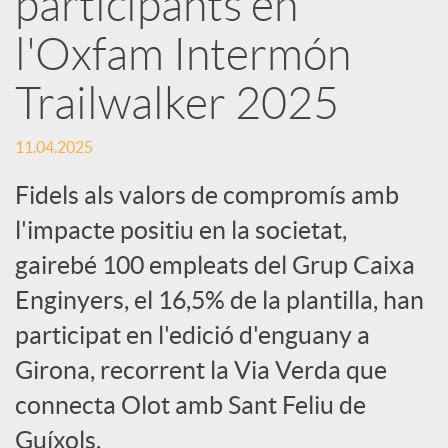
participants en
l'Oxfam Intermón
c
Trailwalker 2025
a
11.04.2025
d
Fidels als valors de compromís amb
l'impacte positiu en la societat,
o
gairebé 100 empleats del Grup Caixa
Enginyers, el 16,5% de la plantilla, han
r
participat en l'edició d'enguany a
d
Girona, recorrent la Via Verda que
connecta Olot amb Sant Feliu de
e
Guíxols.