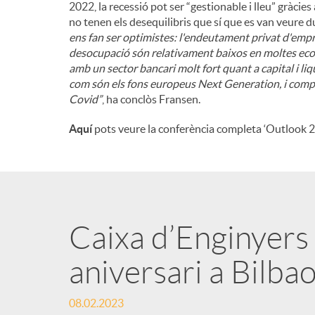
2022, la recessió pot ser “gestionable i lleu” gràci
no tenen els desequilibris que sí que es van veure d
ens fan ser optimistes: l'endeutament privat d'empre
desocupació són relativament baixos en moltes eco
amb un sector bancari molt fort quant a capital i liq
com són els fons europeus Next Generation, i comp
Covid”
, ha conclòs Fransen.
Aquí
pots veure la conferència completa ‘Outlook 2
Caixa d’Enginyers 
aniversari a Bilba
08.02.2023