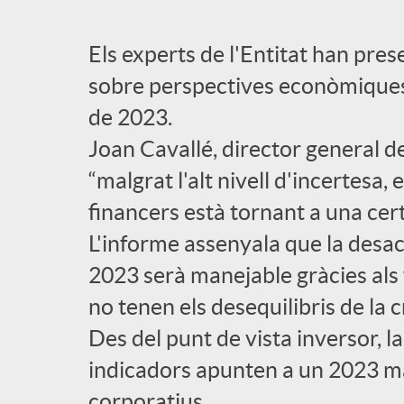
l
Els experts de l'Entitat han prese
sobre perspectives econòmiques 
i
de 2023.
Joan Cavallé, director general d
c
“malgrat l'alt nivell d'incertesa
a
financers està tornant a una cert
L'informe assenyala que la desa
d
2023 serà manejable gràcies al
no tenen els desequilibris de la c
o
Des del punt de vista inversor, l
indicadors apunten a un 2023 ma
r
corporatius.