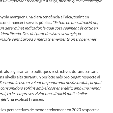
nt un important recorregut a l'alça, mentre que el recorregut
i
nyola marquen una clara tendència a l'alça, tenint en
ors financer i serveis públics.
“Estem en una situació on,
un determinat indicador, la qual cosa realment és crític en
dentificada. Des del punt de vista estratègic, la
 variable, sent Europa o mercats emergents on trobem més
l
ntrals seguiran amb polítiques restrictives durant bastant
uns nivells alts durant un període més prolongat respecte al
e l'economia estem veient un panorama desfavorable; la qual
s consumidors sofrint amb el cost energètic, amb una menor
ral; i a les empreses vivint una situació molt similar
rges”
, ha explicat Fransen.
t les perspectives de menor creixement en 2023 respecte a