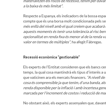
materialitzen els riscos de recessió, tenim per dava
a la baixa és més limitat”
.
Respecte a Espanya, els indicadors de la bossa espa
compte que és una borsa molt condicionada pels sect
més enllà del nivell amb el qual creiem que acabarà 
aquests moments és tenir una tolerància al risc ben i
opcionalitat en renda fixa és menor al de la renda
valor en termes de múltiples”
, ha afegit Fàbregas.
Recessió econòmica “gestionable”
Els experts de l'Entitat consideren que els bancs ce
temps, la qual cosa mantindrà els tipus d'interès a 
que vaticinen ara els mercats financers.
“A nivell d
cosa és comprensible ja que tenim, d'una banda, al
renda disponible per la inflació i amb incertesa gene
marcada per l'increment de costos i reducció de ma
No obstant això, els experts assenyalen que, davan