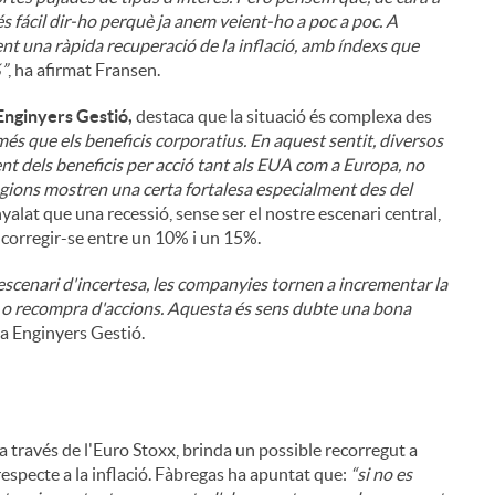
s fácil dir-ho perquè ja anem veient-ho a poc a poc. A
ent una ràpida recuperació de la inflació, amb índexs que
%”
, ha afirmat Fransen.
Enginyers Gestió,
destaca que la situació és complexa des
més que els beneficis corporatius. En aquest sentit, diversos
t dels beneficis per acció tant als EUA com a Europa, no
gions mostren una certa fortalesa especialment des del
yalat que una recessió, sense ser el nostre escenari central,
n corregir-se entre un 10% i un 15%.
escenari d'incertesa, les companyies tornen a incrementar la
end o recompra d'accions. Aquesta és sens dubte una bona
ixa Enginyers Gestió.
a través de l'Euro Stoxx, brinda un possible recorregut a
 respecte a la inflació. Fàbregas ha apuntat que:
“si no es