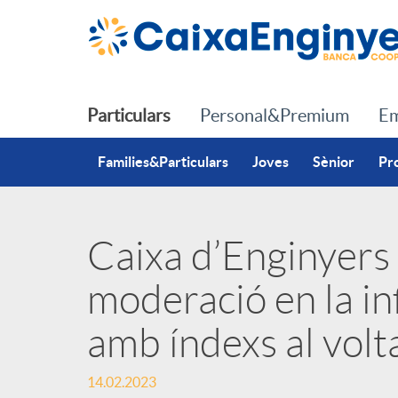
Salta al contingut principal
Particulars
Personal&Premium
Em
Families&Particulars
Joves
Sènior
Pr
Caixa d’Enginyers
P
moderació en la in
u
amb índexs al vol
b
14.02.2023