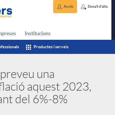
Accés
Dona't d'alta
preses
Institucions
ofessionals
Productes i serveis
 preveu una
flació aquest 2023,
tant del 6%-8%