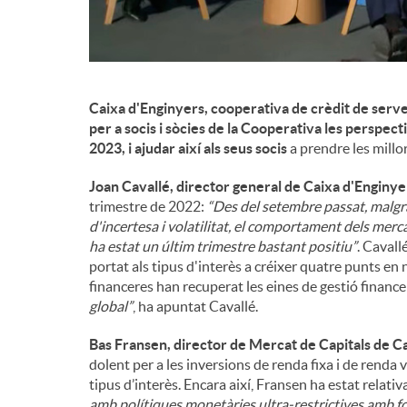
n
g
Caixa d'Enginyers, cooperativa de crèdit de serve
per a socis i sòcies de la Cooperativa les perspe
u
2023, i ajudar així als seus socis
a prendre les millor
Joan Cavallé, director general de Caixa d'Enginye
t
trimestre de 2022:
“Des del setembre passat, malgr
d'incertesa i volatilitat, el comportament dels merca
ha estat un últim trimestre bastant positiu”
. Cavall
s
portat als tipus d'interès a créixer quatre punts en
financeres han recuperat les eines de gestió financ
global”
, ha apuntat Cavallé.
Bas Fransen, director de Mercat de Capitals de Ca
dolent per a les inversions de renda fixa i de renda v
tipus d’interès. Encara així, Fransen ha estat relat
amb polítiques monetàries ultra-restrictives amb fo