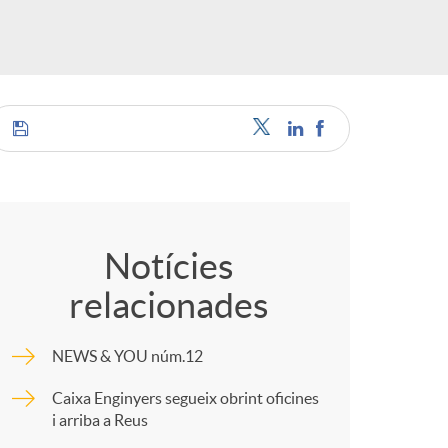
o
m
a
C
o
Notícies
relacionades
m
NEWS & YOU núm.12
p
Caixa Enginyers segueix obrint oficines
i arriba a Reus