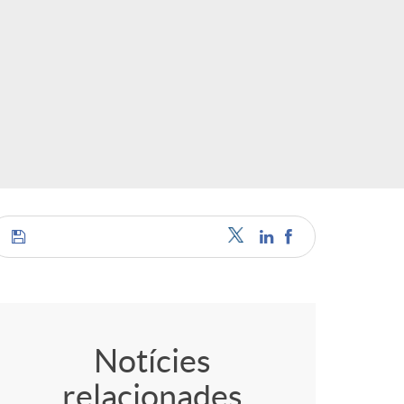
C
o
Notícies
relacionades