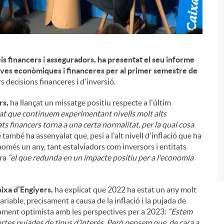
is financers i asseguradors, ha presentat el seu informe
ctives econòmiques i financeres per al primer semestre de
s decisions financeres i d'inversió.
i
rs,
ha llançat un missatge positiu respecte a l'últim
at que continuem experimentant nivells molt alts
ts financers torna a una certa normalitat, per la qual cosa
é també ha assenyalat que, pesi a l'alt nivell d'inflació que ha
 només un any, tant estalviadors com inversors i entitats
era
“el que redunda en un impacte positiu per a l'economia
ixa d’Engiyers,
ha explicat que 2022 ha estat un any molt
ariable, precisament a causa de la inflació i la pujada de
ivament optimista amb les perspectives per a 2023:
“Estem
rtes pujades de tipus d’interès. Però pensem que, de cara a