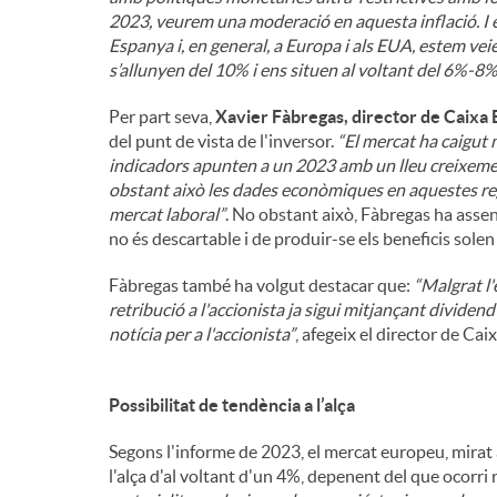
2023, veurem una moderació en aquesta inflació. I é
Espanya i, en general, a Europa i als EUA, estem vei
s’allunyen del 10% i ens situen al voltant del 6%-8
Per part seva,
Xavier Fàbregas, director de Caixa 
del punt de vista de l'inversor.
“El mercat ha caigut 
indicadors apunten a un 2023 amb un lleu creixemen
obstant això les dades econòmiques en aquestes re
mercat laboral”
. No obstant això, Fàbregas ha assen
no és descartable i de produir-se els beneficis sole
Fàbregas també ha volgut destacar que:
“Malgrat l'
retribució a l'accionista ja sigui mitjançant divid
notícia per a l'accionista”
, afegeix el director de Ca
Possibilitat de tendència a l’alça
Segons l'informe de 2023, el mercat europeu, mirat 
l'alça d'al voltant d'un 4%, depenent del que ocorri