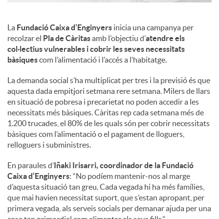
La
Fundació Caixa d’Enginyers
inicia una campanya per
recolzar el
Pla de Càritas
amb l’objectiu d’
atendre els
col·lectius vulnerables i cobrir les seves necessitats
bàsiques
com l’alimentació i l’accés a l’habitatge.
La demanda social s’ha multiplicat per tres i la previsió és que
aquesta dada empitjori setmana rere setmana. Milers de llars
en situació de pobresa i precarietat no poden accedir a les
necessitats més bàsiques. Càritas rep cada setmana més de
1.200 trucades, el 80% de les quals són per cobrir necessitats
bàsiques com l’alimentació o el pagament de lloguers,
relloguers i subministres.
En paraules d’
Iñaki Irisarri, coordinador de la Fundació
Caixa d’Enginyers
: “No podíem mantenir-nos al marge
d’aquesta situació tan greu. Cada vegada hi ha més famílies,
que mai havien necessitat suport, que s’estan apropant, per
primera vegada, als serveis socials per demanar ajuda per una