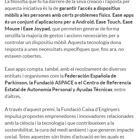
La filosofia que hi ha darrere de la seva creació i l’aposta per
aquesta iniciativa és la de
garantir l’accés a dispositius
mòbils a les persones amb certs problemes físics. Ease apps
és un conjunt d’aplicacions per a Android, Ease Touch, Ease
Mouse i Ease Joypad,
que permeten generar de forma
senzilla la majoria de gestos i accions necessàries per a
controlar un dispositiu mòbil. Aquesta tecnologia dona
resposta a unes necessitats específiques que, fins ara, no
estaven cobertes.
Ease apps compta, també, amb el recolzament de diverses
entitats i organismes com la
Federación Española de
Parkinson, la Fundació ASPACE o el Centro de Referencia
Estatal de Autonomía Personal y Ayudas Técnicas
, entre
d’altres.
A través d’aquest premi, la Fundació Caixa d’Enginyers
impulsa propostes emprenedores i innovadores relacionades
amb la ciència i la tecnologia i que contribueixen a la
sostenibilitat, la cura del medi ambient i que generen impacte
social. Totes aquestes són línies d’actuació en les quals es