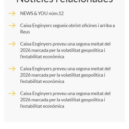
m
NEWS & YOU núm.12
p
Caixa Enginyers segueix obrint oficines i arriba a
Reus
a
Caixa Enginyers preveu una segona meitat del
2026 marcada per la volatilitat geopolítica i
l’estabilitat econòmica
r
Caixa Enginyers preveu una segona meitat del
2026 marcada per la volatilitat geopolítica i
t
l’estabilitat econòmica
Caixa Enginyers preveu una segona meitat del
i
2026 marcada per la volatilitat geopolítica i
l’estabilitat econòmica
r