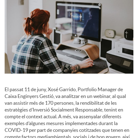
a
l
s
El passat 11 de juny, Xosé Garrido, Portfolio Manager de
Caixa Enginyers Gestió, va analitzar en un webinar, al qual
van assistir més de 170 persones, la rendibilitat de les
estratègies d’Inversió Socialment Responsable, tenint en
compte el context actual. A més, va assenyalar diferents
exemples d’algunes mesures implementades durant la
COVID-19 per part de companyies cotitzades que tenen en
compte factors mediambientals, socials i de bon govern, així