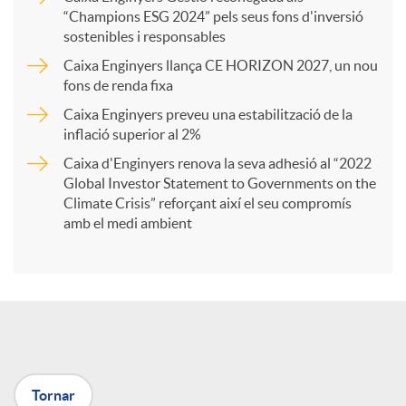
a
“Champions ESG 2024” pels seus fons d'inversió
sostenibles i responsables
Caixa Enginyers llança CE HORIZON 2027, un nou
r
fons de renda fixa
Caixa Enginyers preveu una estabilització de la
t
inflació superior al 2%
Caixa d'Enginyers renova la seva adhesió al “2022
i
Global Investor Statement to Governments on the
Climate Crisis” reforçant així el seu compromís
amb el medi ambient
r
a
X
Tornar