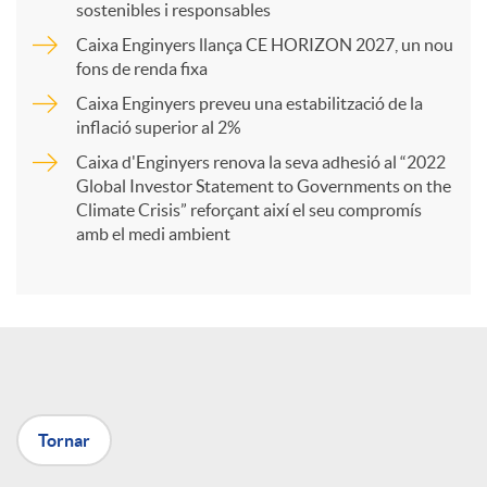
sostenibles i responsables
Caixa Enginyers llança CE HORIZON 2027, un nou
r
fons de renda fixa
Caixa Enginyers preveu una estabilització de la
t
inflació superior al 2%
Caixa d'Enginyers renova la seva adhesió al “2022
i
Global Investor Statement to Governments on the
Climate Crisis” reforçant així el seu compromís
amb el medi ambient
r
a
X
Tornar
a