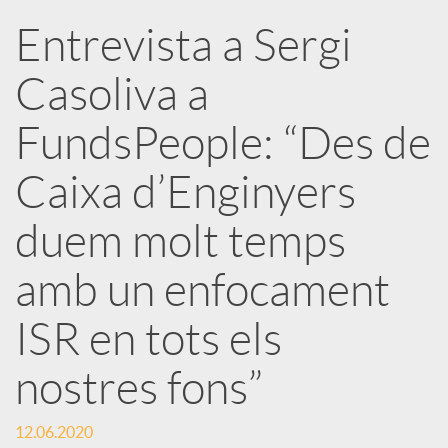
Entrevista a Sergi
r
Casoliva a
x
FundsPeople: “Des de
e
Caixa d’Enginyers
duem molt temps
s
amb un enfocament
S
ISR en tots els
o
nostres fons”
c
12.06.2020