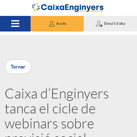
Salta al contingut principal
Accés
Dona't d'alta
P
Tornar
u
Caixa d’Enginyers
b
tanca el cicle de
l
webinars sobre
i