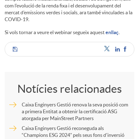
com l’evolució de la renda fixa i el desenvolupament del
mercat d’emissions verdes i socials, ara també vinculades a la
COVID-19.
Si vols tornar a veure el webinar segueix aquest
enllaç
.
C
o
Notícies relacionades
m
Caixa Enginyers Gestió renova la seva posició com
a primera Entitat a obtenir la certificació ASG
p
atorgada per MainStreet Partners
Caixa Enginyers Gestió reconeguda als
a
“Champions ESG 2024” pels seus fons d'inversió