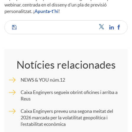
webinar, centrada en el disseny d’un pla de previsió
personalitzat. ¡
Apunta-t'hi
!
C
o
Notícies relacionades
m
NEWS & YOU núm.12
p
Caixa Enginyers segueix obrint oficines i arriba a
Reus
a
Caixa Enginyers preveu una segona meitat del
2026 marcada per la volatilitat geopolítica i
l’estabilitat econòmica
r