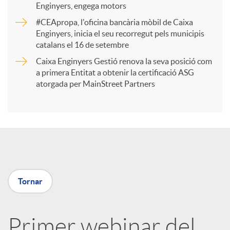
Enginyers, engega motors
r
#CEApropa, l'oficina bancària mòbil de Caixa
Enginyers, inicia el seu recorregut pels municipis
catalans el 16 de setembre
t
Caixa Enginyers Gestió renova la seva posició com
a primera Entitat a obtenir la certificació ASG
i
atorgada per MainStreet Partners
r
a
Tornar
X
a
Primer webinar del