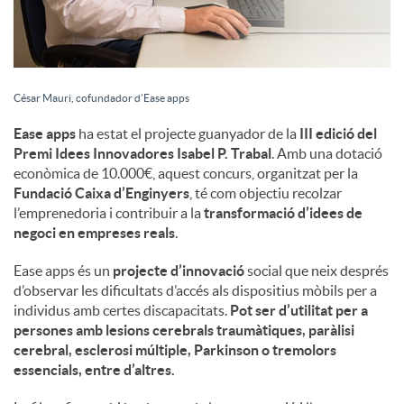
César Mauri, cofundador d’Ease apps
Ease apps
ha estat el projecte guanyador de la
III edició del
Premi Idees Innovadores Isabel P. Trabal
. Amb una dotació
econòmica de 10.000€, aquest concurs, organitzat per la
Fundació Caixa d’Enginyers
, té com objectiu recolzar
l’emprenedoria i contribuir a la
transformació d’idees de
negoci en empreses reals
.
Ease apps és un
projecte d’innovació
social que neix després
d’observar les dificultats d’accés als dispositius mòbils per a
individus amb certes discapacitats.
Pot ser d’utilitat per a
persones amb lesions cerebrals traumàtiques, paràlisi
cerebral, esclerosi múltiple, Parkinson o tremolors
essencials, entre d’altres.