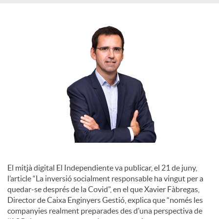
S
o
c
i
a
l
El mitjà digital El Independiente va publicar, el 21 de juny,
l’article “La inversió socialment responsable ha vingut per a
quedar-se després de la Covid”, en el que Xavier Fàbregas,
s
Director de Caixa Enginyers Gestió, explica que “només les
companyies realment preparades des d’una perspectiva de