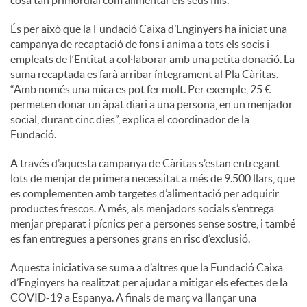
cosa tan primordial com alimentar els seus fills.”
És per això que la Fundació Caixa d’Enginyers ha iniciat una
campanya de recaptació de fons i anima a tots els socis i
empleats de l‘Entitat a col·laborar amb una petita donació. La
suma recaptada es farà arribar íntegrament al Pla Càritas.
“Amb només una mica es pot fer molt. Per exemple, 25 €
permeten donar un àpat diari a una persona, en un menjador
social, durant cinc dies”, explica el coordinador de la
Fundació.
A través d’aquesta campanya de Càritas s’estan entregant
lots de menjar de primera necessitat a més de 9.500 llars, que
es complementen amb targetes d’alimentació per adquirir
productes frescos. A més, als menjadors socials s’entrega
menjar preparat i pícnics per a persones sense sostre, i també
es fan entregues a persones grans en risc d’exclusió.
Aquesta iniciativa se suma a d’altres que la Fundació Caixa
d’Enginyers ha realitzat per ajudar a mitigar els efectes de la
COVID-19 a Espanya. A finals de març va llançar una