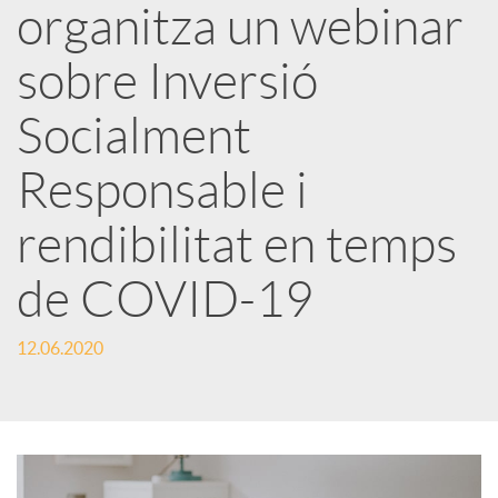
organitza un webinar
x
sobre Inversió
e
Socialment
Responsable i
s
rendibilitat en temps
S
de COVID-19
o
12.06.2020
c
i