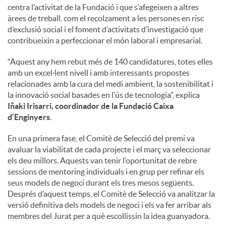
centra l’activitat de la Fundació i que s’afegeixen a altres
àrees de treball, com el recolzament a les persones en risc
d’exclusió social i el foment d’activitats d’investigació que
contribueixin a perfeccionar el món laboral i empresarial.
“Aquest any hem rebut més de 140 candidatures, totes elles
amb un excel·lent nivell i amb interessants propostes
relacionades amb la cura del medi ambient, la sostenibilitat i
la innovació social basades en l’ús de tecnologia”, explica
Iñaki Irisarri, coordinador de la Fundació Caixa
d’Enginyers
.
En una primera fase, el Comitè de Selecció del premi va
avaluar la viabilitat de cada projecte i el març va seleccionar
els deu millors. Aquests van tenir l’oportunitat de rebre
sessions de mentoring individuals i en grup per refinar els
seus models de negoci durant els tres mesos següents.
Després d’aquest temps, el Comitè de Selecció va analitzar la
versió definitiva dels models de negoci i els va fer arribar als
membres del Jurat per a què escollissin la idea guanyadora.