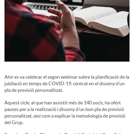
c
o
n
t
Ahir es va celebrar el segon webinar sobre la planificació de la
jubilació en temps de COVID-19, centrat en el disseny d’un
i
pla de previsió personalitzat.
Aquest cicle, al que han assistit més de 140 socis, ha ofert
n
pautes per a la realització i disseny d’un bon pla de previsió
personalitzat, així com a explicar la metodologia de previsió
del Grup.
g