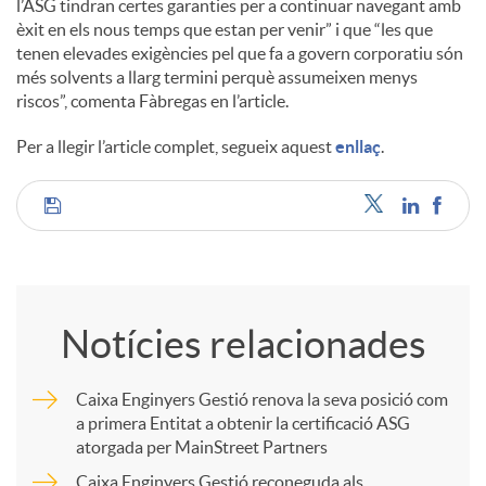
l’ASG tindran certes garanties per a continuar navegant amb
èxit en els nous temps que estan per venir” i que “les que
tenen elevades exigències pel que fa a govern corporatiu són
més solvents a llarg termini perquè assumeixen menys
riscos”, comenta Fàbregas en l’article.
Per a llegir l’article complet, segueix aquest
enllaç
.
C
o
Notícies relacionades
m
Caixa Enginyers Gestió renova la seva posició com
a primera Entitat a obtenir la certificació ASG
p
atorgada per MainStreet Partners
Caixa Enginyers Gestió reconeguda als