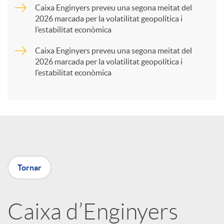
Caixa Enginyers preveu una segona meitat del
2026 marcada per la volatilitat geopolítica i
t
l’estabilitat econòmica
Caixa Enginyers preveu una segona meitat del
i
2026 marcada per la volatilitat geopolítica i
l’estabilitat econòmica
r
a
X
Tornar
a
Caixa d’Enginyers
r