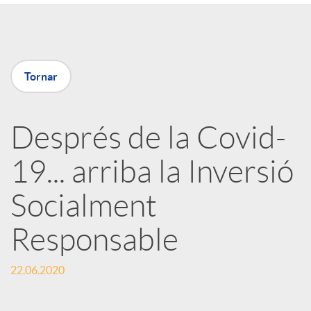
a
X
Tornar
a
Després de la Covid-
r
19... arriba la Inversió
x
Socialment
e
Responsable
22.06.2020
s