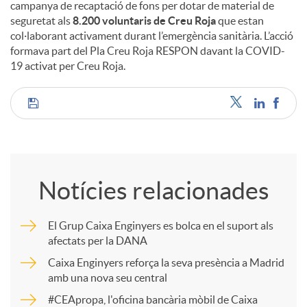
campanya de recaptació de fons per dotar de material de
seguretat als
8.200 voluntaris de Creu Roja
que estan
col·laborant activament durant l’emergència sanitària. L’acció
formava part del Pla Creu Roja RESPON davant la COVID-
19 activat per Creu Roja.
C
o
Notícies relacionades
m
El Grup Caixa Enginyers es bolca en el suport als
afectats per la DANA
p
Caixa Enginyers reforça la seva presència a Madrid
amb una nova seu central
a
#CEApropa, l'oficina bancària mòbil de Caixa