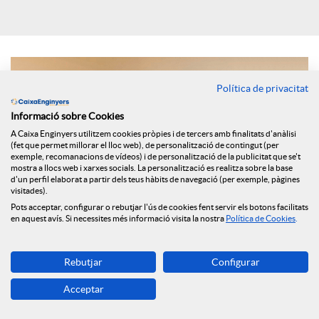
i
a
Política de privacitat
Informació sobre Cookies
l
A Caixa Enginyers utilitzem cookies pròpies i de tercers amb finalitats d'anàlisi
(fet que permet millorar el lloc web), de personalització de contingut (per
exemple, recomanacions de vídeos) i de personalització de la publicitat que se't
s
mostra a llocs web i xarxes socials. La personalització es realitza sobre la base
d'un perfil elaborat a partir dels teus hàbits de navegació (per exemple, pàgines
visitades).
Pots acceptar, configurar o rebutjar l'ús de cookies fent servir els botons facilitats
en aquest avís. Si necessites més informació visita la nostra
Política de Cookies
.
Rebutjar
Configurar
Els principals selectors d’Espanya han assenyalat per al mitjà
Acceptar
digital FundsPeople quines variacions ha portat aquesta crisi
en la seva manera de treballar i quin tipus de comunicació