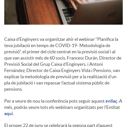
i
a
Caixa d’Enginyers va organitzar ahir el webinar “Planifica la
teva jubilació en temps de COVID-19- Metodologia de
l
previsió”, el primer del cicle centrat en la previsió social i al
que van assistir més de 60 socis. Francesc Durán, Director de
Previsió Social del Grup Caixa d’Enginyers, i Antoni
s
Fernández, Director de Caixa Enginyers Vida i Pensions, van
explicar la metodologia de previsió per a la realització d’un
pla de jubilació i van repassar l’actual sistema públic de
pensions.
Per a veure de nou la conferència pots seguir aquest
enllaç
. A
més, podràs veure tots els webinars organitzats per l’Entitat
aquí
.
El proper 22 de juny se celebrarà la segona part d’aquest