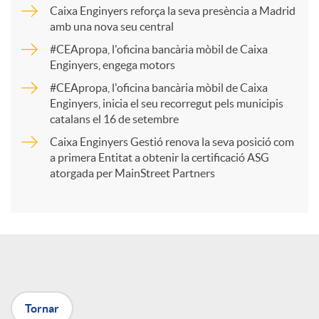
p
Caixa Enginyers reforça la seva presència a Madrid
amb una nova seu central
a
#CEApropa, l'oficina bancària mòbil de Caixa
Enginyers, engega motors
r
#CEApropa, l'oficina bancària mòbil de Caixa
Enginyers, inicia el seu recorregut pels municipis
catalans el 16 de setembre
t
Caixa Enginyers Gestió renova la seva posició com
a primera Entitat a obtenir la certificació ASG
i
atorgada per MainStreet Partners
r
a
Tornar