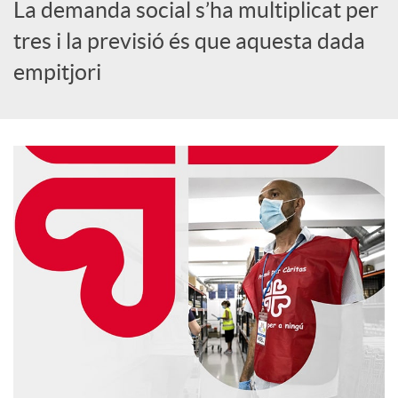
o
La demanda social s’ha multiplicat per
tres i la previsió és que aquesta dada
c
empitjori
i
a
l
s