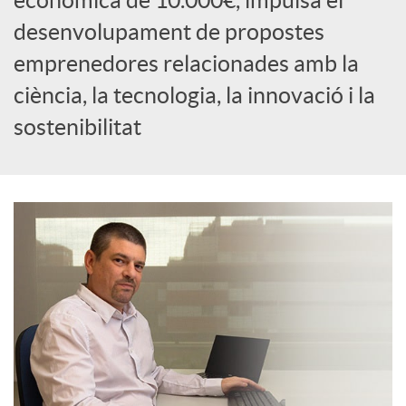
econòmica de 10.000€, impulsa el
c
desenvolupament de propostes
emprenedores relacionades amb la
i
ciència, la tecnologia, la innovació i la
sostenibilitat
a
l
s