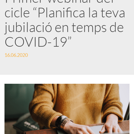
cicle “Planifica la teva
r
jubilació en temps de
x
COVID-19”
e
16.06.2020
s
S
o
c