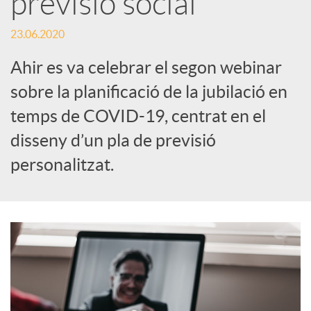
previsió social
c
23.06.2020
Ahir es va celebrar el segon webinar
a
sobre la planificació de la jubilació en
temps de COVID-19, centrat en el
d
disseny d’un pla de previsió
personalitzat.
o
r
d
e