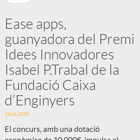
a
Ease apps,
r
guanyadora del Premi
x
Idees Innovadores
e
Isabel P.Trabal de la
Fundació Caixa
s
d’Enginyers
S
18.06.2020
o
El concurs, amb una dotació