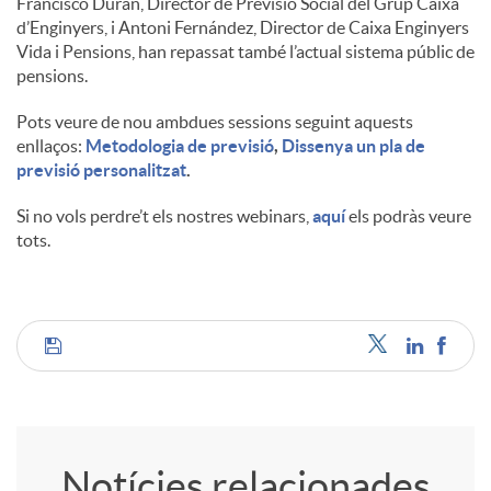
Francisco Durán, Director de Previsió Social del Grup Caixa
d’Enginyers, i Antoni Fernández, Director de Caixa Enginyers
u
Vida i Pensions, han repassat també l’actual sistema públic de
pensions.
t
Pots veure de nou ambdues sessions seguint aquests
enllaços:
Metodologia de previsió
,
Dissenya un pla de
previsió personalitzat
.
s
Si no vols perdre’t els nostres webinars,
aquí
els podràs veure
tots.
C
o
Notícies relacionades