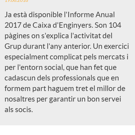
19.06.2018
c
Ja està disponible l'Informe Anual
2017 de Caixa d'Enginyers. Son 104
a
pàgines on s'explica l'activitat del
Grup durant l'any anterior. Un exercici
d
especialment complicat pels mercats i
per l'entorn social, que han fet que
o
cadascun dels professionals que en
formem part haguem tret el millor de
r
nosaltres per garantir un bon servei
als socis.
d
e