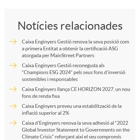
o
Notícies relacionades
m
Caixa Enginyers Gestió renova la seva posició com
a primera Entitat a obtenir la certificació ASG
p
atorgada per MainStreet Partners
Caixa Enginyers Gestió reconeguda als
a
“Champions ESG 2024” pels seus fons d'inversió
sostenibles i responsables
Caixa Enginyers llança CE HORIZON 2027, un nou
r
fons de renda fixa
Caixa Enginyers preveu una estabilització de la
t
inflació superior al 2%
Caixa d'Enginyers renova la seva adhesió al “2022
i
Global Investor Statement to Governments on the
Climate Crisis” reforçant així el seu compromís