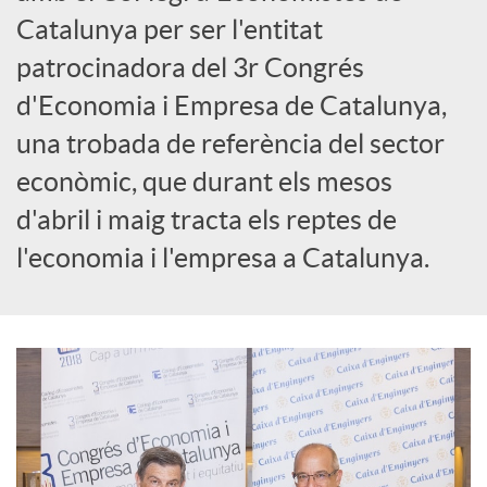
o
Catalunya per ser l'entitat
c
patrocinadora del 3r Congrés
d'Economia i Empresa de Catalunya,
i
una trobada de referència del sector
econòmic, que durant els mesos
a
d'abril i maig tracta els reptes de
l'economia i l'empresa a Catalunya.
l
s