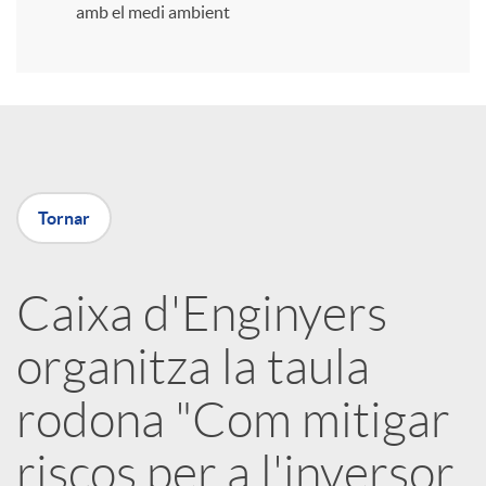
amb el medi ambient
r
a
X
Tornar
a
Caixa d'Enginyers
r
organitza la taula
x
rodona "Com mitigar
e
riscos per a l'inversor