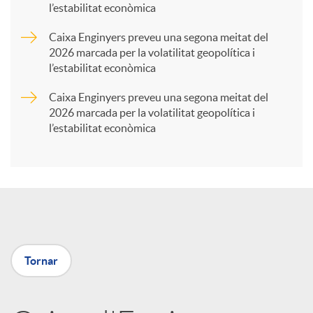
l’estabilitat econòmica
r
Caixa Enginyers preveu una segona meitat del
2026 marcada per la volatilitat geopolítica i
t
l’estabilitat econòmica
Caixa Enginyers preveu una segona meitat del
i
2026 marcada per la volatilitat geopolítica i
l’estabilitat econòmica
r
a
X
Tornar
a