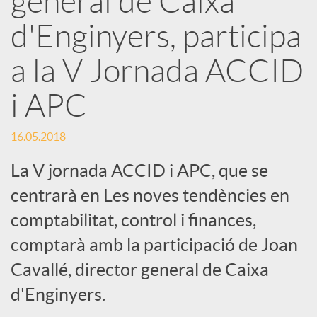
general de Caixa
x
d'Enginyers, participa
e
a la V Jornada ACCID
i APC
s
16.05.2018
S
La V jornada ACCID i APC, que se
o
centrarà en Les noves tendències en
comptabilitat, control i finances,
c
comptarà amb la participació de Joan
Cavallé, director general de Caixa
i
d'Enginyers.