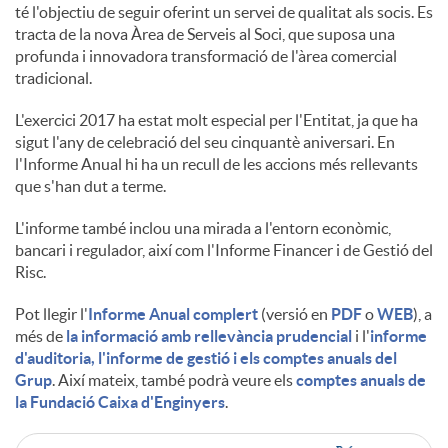
té l'objectiu de seguir oferint un servei de qualitat als socis. Es
tracta de la nova Àrea de Serveis al Soci, que suposa una
u
profunda i innovadora transformació de l'àrea comercial
tradicional.
t
L'exercici 2017 ha estat molt especial per l'Entitat, ja que ha
sigut l'any de celebració del seu cinquantè aniversari. En
l'Informe Anual hi ha un recull de les accions més rellevants
s
que s'han dut a terme.
L'informe també inclou una mirada a l'entorn econòmic,
bancari i regulador, així com l'Informe Financer i de Gestió del
Risc.
Pot llegir l'
Informe Anual complert
(versió en
PDF
o
WEB
), a
més de
la informació amb rellevància prudencial
i l'
informe
d'auditoria, l'informe de gestió i els comptes anuals del
Grup
. Així mateix, també podrà veure els
comptes anuals de
la Fundació Caixa d'Enginyers
.