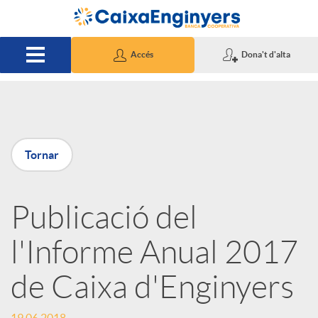
Salta al contingut principal
Accés
Dona't d'alta
P
Tornar
u
Publicació del
b
l'Informe Anual 2017
l
de Caixa d'Enginyers
i