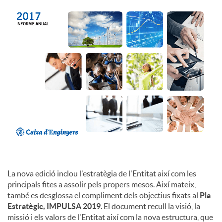
c
o
n
t
i
La nova edició inclou l'estratègia de l'Entitat així com les
n
principals fites a assolir pels propers mesos. Així mateix,
també es desglossa el compliment dels objectius fixats al
Pla
Estratègic, IMPULSA 2019
. El document recull la visió, la
g
missió i els valors de l'Entitat així com la nova estructura, que