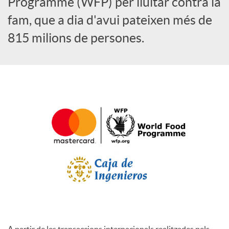
Programme (WFP) per lluitar contra la
l
fam, que a dia d'avui pateixen més de
815 milions de persones.
s
A partir de les transaccions internacionals realitzades pels