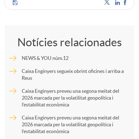
C
o
Notícies relacionades
m
NEWS & YOU núm.12
p
Caixa Enginyers segueix obrint oficines i arriba a
Reus
a
Caixa Enginyers preveu una segona meitat del
2026 marcada per la volatilitat geopolítica i
l’estabilitat econòmica
r
Caixa Enginyers preveu una segona meitat del
2026 marcada per la volatilitat geopolítica i
t
l’estabilitat econòmica