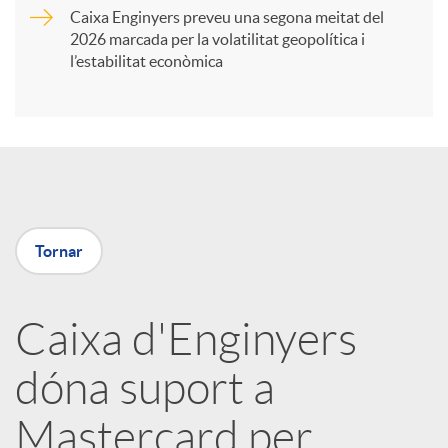
Caixa Enginyers preveu una segona meitat del
i
2026 marcada per la volatilitat geopolítica i
l’estabilitat econòmica
r
a
X
Tornar
a
Caixa d'Enginyers
r
dóna suport a
x
Mastercard per