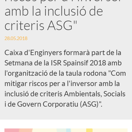
amb la inclusió de
s
criteris ASG"
S
28.05.2018
o
Caixa d'Enginyers formarà part de la
Setmana de la ISR Spainsif 2018 amb
c
l'organització de la taula rodona "Com
mitigar riscos per a l'inversor amb la
i
inclusió de criteris Ambientals, Socials
i de Govern Corporatiu (ASG)".
a
l