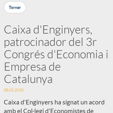
X
Tornar
a
Caixa d'Enginyers,
r
patrocinador del 3r
x
Congrés d'Economia i
e
Empresa de
Catalunya
s
08.05.2018
S
Caixa d'Enginyers ha signat un acord
amb el Col·legi d'Economistes de