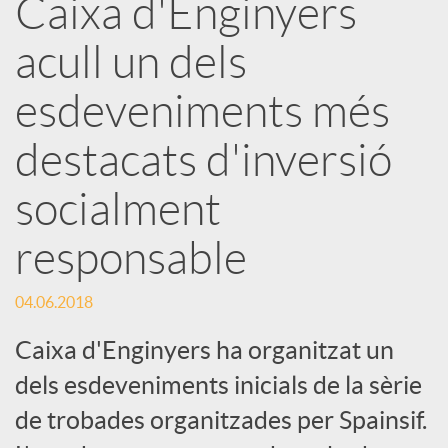
Caixa d'Enginyers
r
acull un dels
x
esdeveniments més
e
destacats d'inversió
socialment
s
responsable
S
04.06.2018
o
Caixa d'Enginyers ha organitzat un
dels esdeveniments inicials de la sèrie
c
de trobades organitzades per Spainsif.