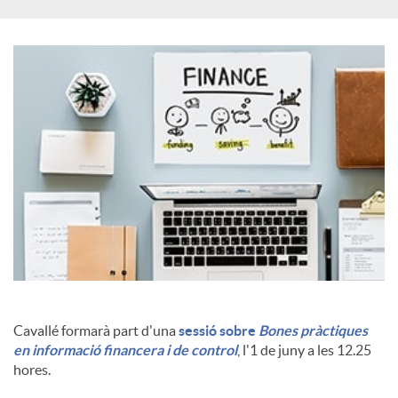
a
l
s
Cavallé formarà part d'una
sessió sobre
Bones pràctiques
en informació financera i de control
, l'1 de juny a les 12.25
hores.