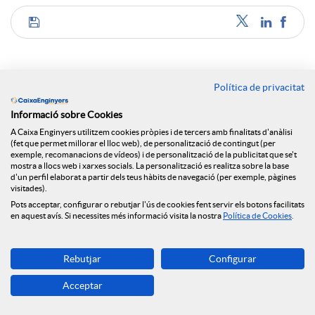
C
o
Política de privacitat
Notícies relacionades
Informació sobre Cookies
m
A Caixa Enginyers utilitzem cookies pròpies i de tercers amb finalitats d'anàlisi
(fet que permet millorar el lloc web), de personalització de contingut (per
Caixa Enginyers reforça el seu compromís amb
exemple, recomanacions de vídeos) i de personalització de la publicitat que se't
l'economia social amb la seva incorporació al Grup
p
mostra a llocs web i xarxes socials. La personalització es realitza sobre la base
Clade
d'un perfil elaborat a partir dels teus hàbits de navegació (per exemple, pàgines
visitades).
Caixa Enginyers reforça la seva presència a Madrid
Pots acceptar, configurar o rebutjar l'ús de cookies fent servir els botons facilitats
a
amb una nova seu central
en aquest avís. Si necessites més informació visita la nostra
Política de Cookies
.
#CEApropa, l'oficina bancària mòbil de Caixa
Enginyers, engega motors
r
Rebutjar
Configurar
El Grup Caixa Enginyers i el Col·legi i l’Associació
Acceptar
d’Enginyers Industrials de Catalunya renoven la
t
seva aliança estratègica