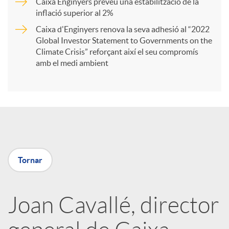
Caixa Enginyers preveu una estabilització de la
t
inflació superior al 2%
Caixa d'Enginyers renova la seva adhesió al “2022
i
Global Investor Statement to Governments on the
Climate Crisis” reforçant així el seu compromís
amb el medi ambient
r
a
X
Tornar
a
Joan Cavallé, director
r