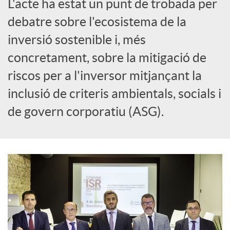
L'acte ha estat un punt de trobada per
i
debatre sobre l'ecosistema de la
inversió sostenible i, més
a
concretament, sobre la mitigació de
riscos per a l'inversor mitjançant la
l
inclusió de criteris ambientals, socials i
s
de govern corporatiu (ASG).