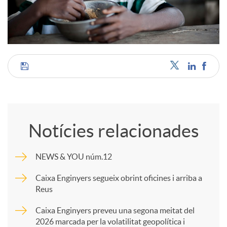
C
o
Notícies relacionades
m
NEWS & YOU núm.12
p
Caixa Enginyers segueix obrint oficines i arriba a
Reus
a
Caixa Enginyers preveu una segona meitat del
2026 marcada per la volatilitat geopolítica i