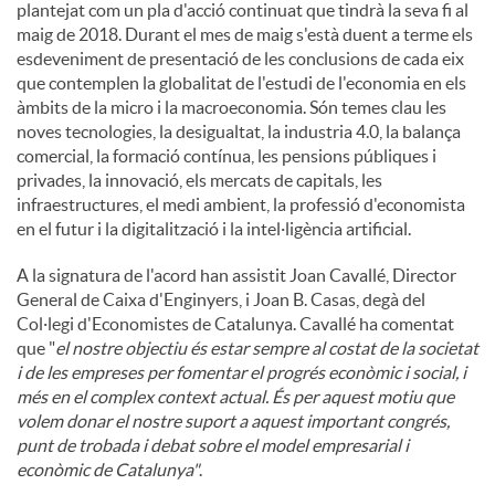
plantejat com un pla d'acció continuat que tindrà la seva fi al
maig de 2018. Durant el mes de maig s'està duent a terme els
esdeveniment de presentació de les conclusions de cada eix
que contemplen la globalitat de l'estudi de l'economia en els
àmbits de la micro i la macroeconomia. Són temes clau les
noves tecnologies, la desigualtat, la industria 4.0, la balança
comercial, la formació contínua, les pensions públiques i
privades, la innovació, els mercats de capitals, les
infraestructures, el medi ambient, la professió d'economista
en el futur i la digitalització i la intel·ligència artificial.
A la signatura de l'acord han assistit Joan Cavallé, Director
General de Caixa d'Enginyers, i Joan B. Casas, degà del
Col·legi d'Economistes de Catalunya. Cavallé ha comentat
que "
el nostre objectiu és estar sempre al costat de la societat
i de les empreses per fomentar el progrés econòmic i social, i
més en el complex context actual. És per aquest motiu que
volem donar el nostre suport a aquest important congrés,
punt de trobada i debat sobre el model empresarial i
econòmic de Catalunya"
.