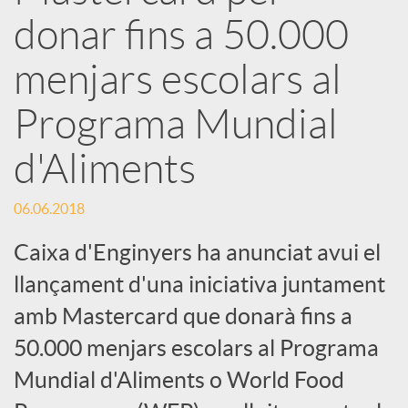
e
donar fins a 50.000
menjars escolars al
s
Programa Mundial
S
d'Aliments
o
06.06.2018
Caixa d'Enginyers ha anunciat avui el
c
llançament d'una iniciativa juntament
i
amb Mastercard que donarà fins a
50.000 menjars escolars al Programa
a
Mundial d'Aliments o World Food