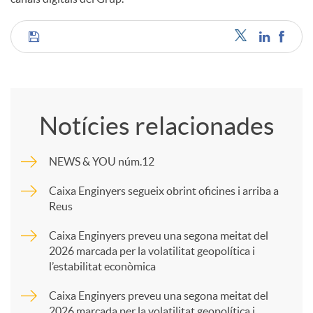
C
o
Notícies relacionades
m
NEWS & YOU núm.12
p
Caixa Enginyers segueix obrint oficines i arriba a
Reus
a
Caixa Enginyers preveu una segona meitat del
2026 marcada per la volatilitat geopolítica i
l’estabilitat econòmica
r
Caixa Enginyers preveu una segona meitat del
2026 marcada per la volatilitat geopolítica i