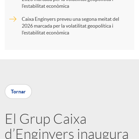
t
l’estabilitat econòmica
Caixa Enginyers preveu una segona meitat del
i
2026 marcada per la volatilitat geopolítica i
l’estabilitat econòmica
r
a
X
Tornar
a
El Grup Caixa
r
d’Enginyers inaugura