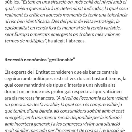
públics.
“Estem en una situació on, més enllà del nivell amb el
qual creiem que acabarà un determinat indicador, la qual cosa
realment és crític en aquests moments és tenir una tolerància
al risc ben identificada. Des del punt de vista estratègic, la
opcionalitat en renda fixa és menor al de la renda variable,
sent Europa o mercats emergents on trobem més valor en
termes de múltiples”
, ha afegit Fàbregas.
Recessió econòmica “gestionable”
Els experts de l'Entitat consideren que els bancs centrals
seguiran amb polítiques restrictives durant bastant temps, la
qual cosa mantindrà els tipus d'interès a uns nivells alts
durant un període més prolongat respecte al que vaticinen
ara els mercats financers.
“A nivell de l'economia estem veient
un panorama desfavorable; la qual cosa és comprensible ja
que tenim, d'una banda, als consumidors sofrint amb el cost
energètic, amb una menor renda disponible per la inflació i
amb incertesa general; i a les empreses vivint una situació
molt similar marcada per l'increment de costos i reducció de