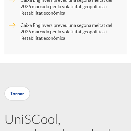
2026 marcada per la volatilitat geopolítica i
t
l’estabilitat econòmica
Caixa Enginyers preveu una segona meitat del
i
2026 marcada per la volatilitat geopolítica i
l’estabilitat econòmica
r
a
X
Tornar
a
UniSCool,
r