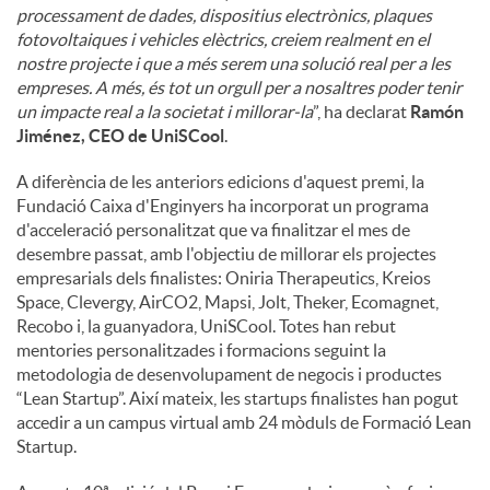
processament de dades, dispositius electrònics, plaques
fotovoltaiques i vehicles elèctrics, creiem realment en el
nostre projecte i que a més serem una solució real per a les
empreses. A més, és tot un orgull per a nosaltres poder tenir
un impacte real a la societat i millorar-la
”, ha declarat
Ramón
Jiménez, CEO de UniSCool
.
A diferència de les anteriors edicions d'aquest premi, la
Fundació Caixa d'Enginyers ha incorporat un programa
d'acceleració personalitzat que va finalitzar el mes de
desembre passat, amb l'objectiu de millorar els projectes
empresarials dels finalistes: Oniria Therapeutics, Kreios
Space, Clevergy, AirCO2, Mapsi, Jolt, Theker, Ecomagnet,
Recobo i, la guanyadora, UniSCool. Totes han rebut
mentories personalitzades i formacions seguint la
metodologia de desenvolupament de negocis i productes
“Lean Startup”. Així mateix, les startups finalistes han pogut
accedir a un campus virtual amb 24 mòduls de Formació Lean
Startup.