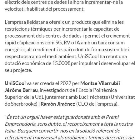
elèctric dels centres de dades i alhora incrementar-ne la
velocitat i fiabilitat del processament.
L'empresa lleidatana ofereix un producte que elimina les
restriccions tèrmiques per incrementar la capacitat de
processament dels centres de dades i permet el creixement
ràpid d'aplicacions com 5G, RV o IA amb un baix consum
energètic, alt rendiment i espai reduït de forma sostenible i
respectuosa amb el medi ambient. UniSCool ha rebut una
dotació econòmica de 15.000€ per impulsar i desenvolupar el
seu projecte.
UniSCool
va ser creada el 2022 per
Montse Vilarrubí i
Jérôme Barrau
, investigadors de l'Escola Politècnica
Superior de la UdL juntament amb Luc Fréchette (Universitat
de Sherbrooke) i
Ramón Jiménez
(CEO de l'empresa).
“
És tot un orgull haver estat guardonats amb el Premi
Emprenedoria, sens dubte, el reconeixement a tota la nostra
feina. Busquem convertir-nos en la solució referent de
refredament transversal als problemes tèrmics de centres de