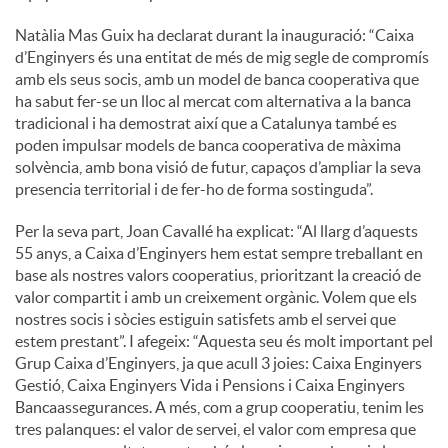
Natàlia Mas Guix ha declarat durant la inauguració: “Caixa
d’Enginyers és una entitat de més de mig segle de compromís
amb els seus socis, amb un model de banca cooperativa que
ha sabut fer-se un lloc al mercat com alternativa a la banca
tradicional i ha demostrat així que a Catalunya també es
poden impulsar models de banca cooperativa de màxima
solvència, amb bona visió de futur, capaços d’ampliar la seva
presencia territorial i de fer-ho de forma sostinguda”.
Per la seva part, Joan Cavallé ha explicat: “Al llarg d’aquests
55 anys, a Caixa d’Enginyers hem estat sempre treballant en
base als nostres valors cooperatius, prioritzant la creació de
valor compartit i amb un creixement orgànic. Volem que els
nostres socis i sòcies estiguin satisfets amb el servei que
estem prestant”. I afegeix: “Aquesta seu és molt important pel
Grup Caixa d’Enginyers, ja que acull 3 joies: Caixa Enginyers
Gestió, Caixa Enginyers Vida i Pensions i Caixa Enginyers
Bancaassegurances. A més, com a grup cooperatiu, tenim les
tres palanques: el valor de servei, el valor com empresa que