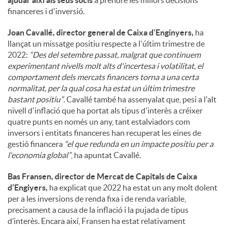
ajudar així als seus socis
a prendre les millors decisions
financeres i d'inversió.
Joan Cavallé, director general de Caixa d'Enginyers,
ha
llançat un missatge positiu respecte a l'últim trimestre de
2022:
“Des del setembre passat, malgrat que continuem
experimentant nivells molt alts d'incertesa i volatilitat, el
comportament dels mercats financers torna a una certa
normalitat, per la qual cosa ha estat un últim trimestre
bastant positiu”
. Cavallé també ha assenyalat que, pesi a l'alt
nivell d'inflació que ha portat als tipus d'interès a créixer
quatre punts en només un any, tant estalviadors com
inversors i entitats financeres han recuperat les eines de
gestió financera
“el que redunda en un impacte positiu per a
l'economia global”
, ha apuntat Cavallé.
Bas Fransen, director de Mercat de Capitals de Caixa
d’Engiyers,
ha explicat que 2022 ha estat un any molt dolent
per a les inversions de renda fixa i de renda variable,
precisament a causa de la inflació i la pujada de tipus
d’interès. Encara així, Fransen ha estat relativament