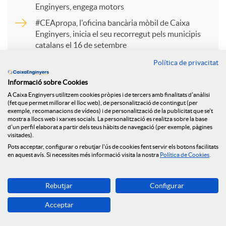
Enginyers, engega motors
r
#CEApropa, l'oficina bancària mòbil de Caixa
Enginyers, inicia el seu recorregut pels municipis
catalans el 16 de setembre
t
Caixa Enginyers Gestió renova la seva posició com
Política de privacitat
a primera Entitat a obtenir la certificació ASG
Informació sobre Cookies
i
atorgada per MainStreet Partners
A Caixa Enginyers utilitzem cookies pròpies i de tercers amb finalitats d'anàlisi
(fet que permet millorar el lloc web), de personalització de contingut (per
exemple, recomanacions de vídeos) i de personalització de la publicitat que se't
r
mostra a llocs web i xarxes socials. La personalització es realitza sobre la base
d'un perfil elaborat a partir dels teus hàbits de navegació (per exemple, pàgines
visitades).
Pots acceptar, configurar o rebutjar l'ús de cookies fent servir els botons facilitats
a
en aquest avís. Si necessites més informació visita la nostra
Política de Cookies
.
Tornar
X
Rebutjar
Configurar
Acceptar
a
Més de 270 dones