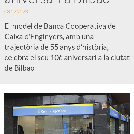
e
08.02.2023
El model de Banca Cooperativa de
s
Caixa d’Enginyers, amb una
trajectòria de 55 anys d’història,
S
celebra el seu 10è aniversari a la ciutat
o
de Bilbao
c
i
a