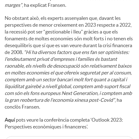
marges”
, ha explicat Fransen.
No obstant això, els experts assenyalen que, davant les
perspectives de menor creixement en 2023 respecte a 2022,
la recessió pot ser “gestionable i lleu” gràcies a que els
fonaments de moltes economies són molt forts i no tenen els
desequilibris que sí que es van veure durant la crisi financera
de 2008.
“Hi ha diversos factors que ens fan ser optimistes:
l'endeutament privat d'empreses i famílies és bastant
raonable, els nivells de desocupació són relativament baixos
en moltes economies el que ofereix seguretat per al consum,
comptem amb un sector bancari molt fort quant a capital i
liquiditat gairebé a nivell global, comptem amb suport fiscal
com són els fons europeus Next Generation, i comptem amb
la gran reobertura de l'economia xinesa post-Covid”
, ha
conclòs Fransen.
Aquí
pots veure la conferència completa ‘Outlook 2023:
Perspectives econòmiques i financeres’.