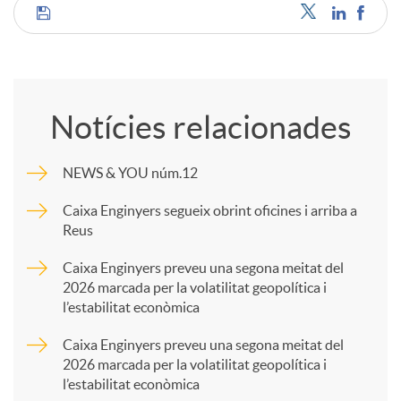
C
o
Notícies relacionades
m
NEWS & YOU núm.12
p
Caixa Enginyers segueix obrint oficines i arriba a
Reus
a
Caixa Enginyers preveu una segona meitat del
2026 marcada per la volatilitat geopolítica i
l’estabilitat econòmica
r
Caixa Enginyers preveu una segona meitat del
2026 marcada per la volatilitat geopolítica i
t
l’estabilitat econòmica