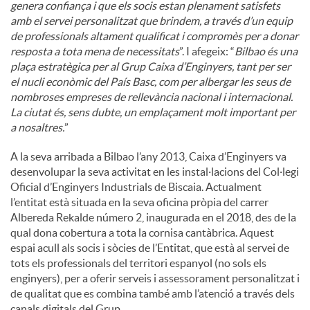
genera confiança i que els socis estan plenament satisfets
amb el servei personalitzat que brindem, a través d’un equip
de professionals altament qualificat i compromès per a donar
resposta a tota mena de necessitats
”. I afegeix: “
Bilbao és una
plaça estratègica per al Grup Caixa d’Enginyers, tant per ser
el nucli econòmic del País Basc, com per albergar les seus de
nombroses empreses de rellevància nacional i internacional.
La ciutat és, sens dubte, un emplaçament molt important per
a nosaltres.
”
A la seva arribada a Bilbao l’any 2013, Caixa d’Enginyers va
desenvolupar la seva activitat en les instal·lacions del Col·legi
Oficial d’Enginyers Industrials de Biscaia. Actualment
l’entitat està situada en la seva oficina pròpia del carrer
Albereda Rekalde número 2, inaugurada en el 2018, des de la
qual dona cobertura a tota la cornisa cantàbrica. Aquest
espai acull als socis i sòcies de l’Entitat, que està al servei de
tots els professionals del territori espanyol (no sols els
enginyers), per a oferir serveis i assessorament personalitzat i
de qualitat que es combina també amb l’atenció a través dels
canals digitals del Grup.