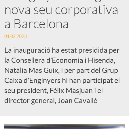
x
nova seu corporativa
e
a Barcelona
01.02.2023
s
La inauguració ha estat presidida per
S
la Consellera d’Economia i Hisenda,
Natàlia Mas Guix, i per part del Grup
o
Caixa d’Enginyers hi han participat el
seu president, Félix Masjuan i el
c
director general, Joan Cavallé
i