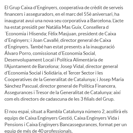
El Grup Caixa d'Enginyers, cooperativa de crèdit de serveis
financers i asseguradors, en el marc del 55è aniversari, ha
inaugurat avui una nova seu corporativa a Barcelona. L’acte
ha estat presidit per Natàlia Mas Guix, Consellera d
´Economia i Hisenda; Fèlix Masjuan, president de Caixa
d'Enginyers; i Joan Cavallé, director general de Caixa
d’Enginyers. També han estat presents a la inauguració
Álvaro Porro, comissionat d'Economia Social,
Desenvolupament Local i Política Alimentària de
l’Ajuntament de Barcelona; Josep Vidal, director general
d’Economia Social i Solidària, el Tercer Sector i les
Cooperatives de la Generalitat de Catalunya; i Josep Maria
Sánchez Pascual, director general de Política Financera,
Assegurances i Tresor de la Generalitat de Catalunya; així
com els directors de cadascuna de les 3 filials del Grup.
El nou espai, situat a Rambla Catalunya número 2, acollirà els
equips de Caixa Enginyers Gestió, Caixa Enginyers Vida i
Pensions i Caixa Enginyers Bancassegurances, format per un
equip de més de 40 professionals.