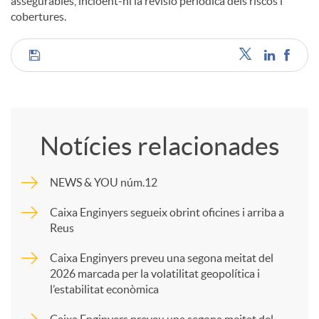
assegurables, incloent-hi la revisió periòdica dels riscos i
cobertures.
C
o
Notícies relacionades
m
NEWS & YOU núm.12
p
Caixa Enginyers segueix obrint oficines i arriba a
Reus
a
Caixa Enginyers preveu una segona meitat del
2026 marcada per la volatilitat geopolítica i
l’estabilitat econòmica
r
Caixa Enginyers preveu una segona meitat del