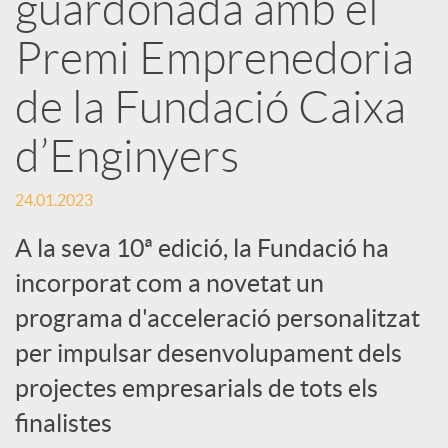
guardonada amb el
x
Premi Emprenedoria
e
de la Fundació Caixa
d’Enginyers
s
24.01.2023
S
A la seva 10ª edició, la Fundació ha
incorporat com a novetat un
o
programa d'acceleració personalitzat
c
per impulsar desenvolupament dels
projectes empresarials de tots els
i
finalistes