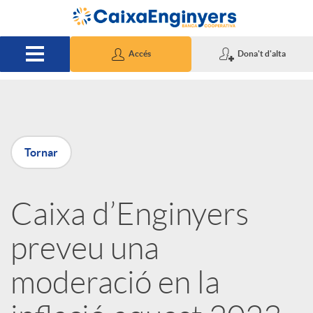
Salta al contingut principal
Accés
Dona't d'alta
P
Tornar
u
Caixa d’Enginyers
b
preveu una
l
moderació en la
i