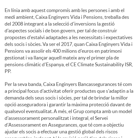
En línia amb aquest compromís amb les persones i amb el
medi ambient, Caixa Enginyers Vida i Pensions, treballa des
del 2008 integrant a la selecció d'inversions la gestió
d'aspectes socials i de bon govern, per tal de construir
propostes d'estalvi adaptades a les necessitats i expectatives
dels socis i sòcies. Va ser el 2017, quan Caixa Enginyers Vida i
Pensions va assolir els 400 milions d'euros en patrimoni
gestionat i va llançar aquell mateix any el primer pla de
pensions climàtic d'Espanya, el CE Climate Sustainability ISR,
PP.
Per la seva banda, Caixa Enginyers Bancassegurances té com
a principal focus d'activitat oferir productes que s'adaptin a la
demanda dels seus socis i sòcies, per tal de brindar la millor
opció asseguradora i garantir la màxima protecció davant de
qualsevol eventualitat. A més, el Grup compta amb un model
d'assessorament personalitzat i integral, el Servei
d'Assessorament en Assegurances, que té com a objectiu
ajudar els socis a efectuar una gestió global dels riscos