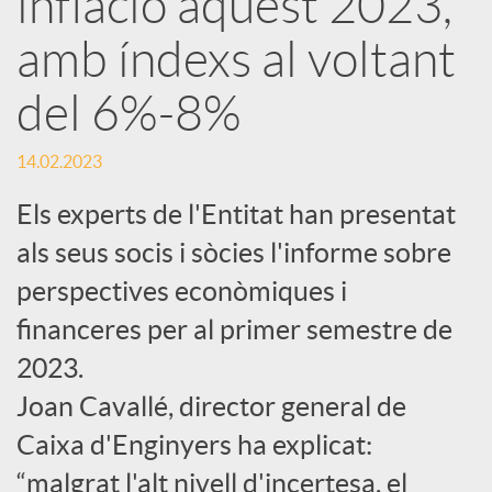
inflació aquest 2023,
amb índexs al voltant
c
del 6%-8%
a
14.02.2023
d
Els experts de l'Entitat han presentat
als seus socis i sòcies l'informe sobre
o
perspectives econòmiques i
financeres per al primer semestre de
r
2023.
d
Joan Cavallé, director general de
Caixa d'Enginyers ha explicat:
e
“malgrat l'alt nivell d'incertesa, el