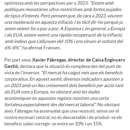
optimista amb les perspectives per a 2023:
“Estem amb
polítiques monetàries ultra-restrictives amb fortes pujades
de tipus d’interès. Però pensem que, de cara a 2023, veurem
una moderació en aquesta inflació. I és fácil dir-ho perquè ja
anem veient-ho a poc a poc. A Espanya i, en general, a Europa
i als EUA, estem veient una ràpida recuperació de la inflació,
amb índexs que s’allunyen del 10% i ens situen al voltant del
6%-8%”
, ha afirmat Fransen.
Per part seva,
Xavier Fàbregas, director de Caixa Enginyers
Gestió,
destaca que la situació és complexa des del punt de
vista de l'inversor.
“El mercat ha caigut més que els beneficis
corporatius. En aquest sentit, diversos indicadors apunten a
un 2023 amb un lleu creixement dels beneficis per acció tant
als EUA com a Europa, no obstant això les dades
econòmiques en aquestes regions mostren una certa
fortalesa especialment des del mercat laboral”
. No obstant
això, Fàbregas ha assenyalat que una recessió, sense ser el
nostre escenari central, no és descartable i de produir-se els
beneficis solen corregir-se entre un 10% i un 15%.