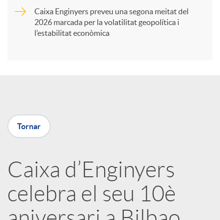
Caixa Enginyers preveu una segona meitat del
i
2026 marcada per la volatilitat geopolítica i
l’estabilitat econòmica
r
a
X
Tornar
a
Caixa d’Enginyers
r
celebra el seu 10è
x
aniversari a Bilbao