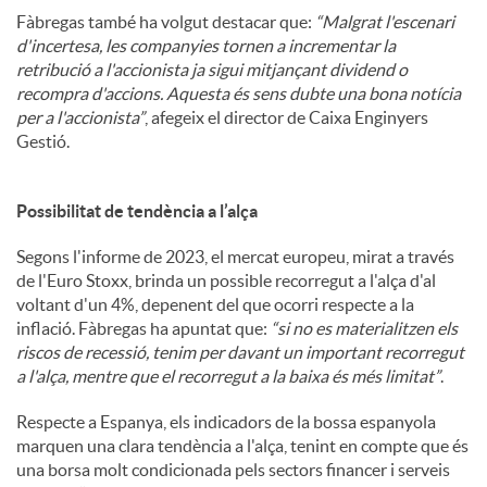
Fàbregas també ha volgut destacar que:
“Malgrat l'escenari
d'incertesa, les companyies tornen a incrementar la
retribució a l'accionista ja sigui mitjançant dividend o
recompra d'accions. Aquesta és sens dubte una bona notícia
per a l'accionista”
, afegeix el director de Caixa Enginyers
Gestió.
Possibilitat de tendència a l’alça
Segons l'informe de 2023, el mercat europeu, mirat a través
de l'Euro Stoxx, brinda un possible recorregut a l'alça d'al
voltant d'un 4%, depenent del que ocorri respecte a la
inflació. Fàbregas ha apuntat que:
“si no es materialitzen els
riscos de recessió, tenim per davant un important recorregut
a l'alça, mentre que el recorregut a la baixa és més limitat”
.
Respecte a Espanya, els indicadors de la bossa espanyola
marquen una clara tendència a l'alça, tenint en compte que és
una borsa molt condicionada pels sectors financer i serveis