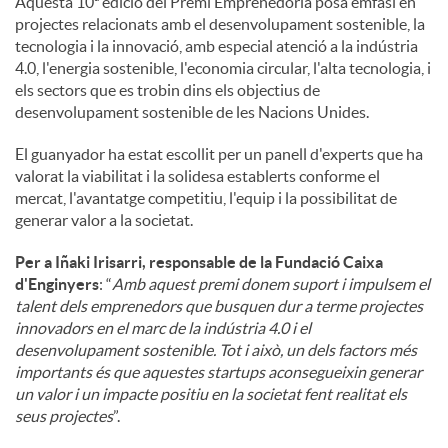
Aquesta 10ª edició del Premi Emprenedoria posa èmfasi en
projectes relacionats amb el desenvolupament sostenible, la
tecnologia i la innovació, amb especial atenció a la indústria
4.0, l'energia sostenible, l'economia circular, l'alta tecnologia, i
els sectors que es trobin dins els objectius de
desenvolupament sostenible de les Nacions Unides.
El guanyador ha estat escollit per un panell d'experts que ha
valorat la viabilitat i la solidesa establerts conforme el
mercat, l'avantatge competitiu, l'equip i la possibilitat de
generar valor a la societat.
Per a Iñaki Irisarri, responsable de la Fundació Caixa
d'Enginyers
: “
Amb aquest premi donem suport i impulsem el
talent dels emprenedors que busquen dur a terme projectes
innovadors en el marc de la indústria 4.0 i el
desenvolupament sostenible. Tot i això, un dels factors més
importants és que aquestes startups aconsegueixin generar
un valor i un impacte positiu en la societat fent realitat els
seus projectes
”.