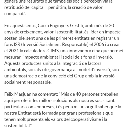
genera uns resultats que també els socis perceben via la
retribució del capital i, per últim, la creació de valor
compartit”.
En aquest sentit, Caixa Enginyers Gestió, amb més de 20
anys de creixement, valor i sostenibilitat, és líder en impacte
sostenible, sent una de les primeres entitats en registrar un
fons ISR (Inversió Socialment Responsable) el 2006 i a crear
el 2021 la calculadora CIMS, una innovadora eina que permet
mesurar l’impacte ambiental i social dels fons d’inversió.
Aquests productes, units a la integració de factors
ambientals, socials i de governança al model d'inversió, són
una demostració de la convicció del Grup amb la inversió
socialment responsable.
Félix Masjuan ha comentat: “Més de 40 persones treballen
aquí per oferir les millors solucions als nostres socis, tant
particulars com empreses, i és per a mi un orgull saber que la
nostra Entitat està formada per grans professionals que
tenen molt presents els valors del cooperativisme i la
sostenibilitat“.