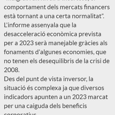
comportament dels mercats financers
c
està tornant a una certa normalitat”.
L'informe assenyala que la
o
desacceleració econòmica prevista
per a 2023 serà manejable gràcies als
n
fonaments d'algunes economies, que
no tenen els desequilibris de la crisi de
t
2008.
i
Des del punt de vista inversor, la
situació és complexa ja que diversos
n
indicadors apunten a un 2023 marcat
per una caiguda dels beneficis
g
corporatius.