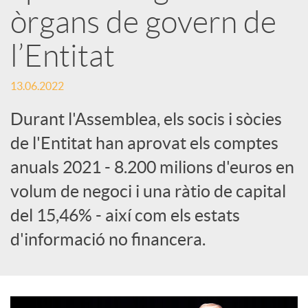
e
òrgans de govern de
l’Entitat
s
13.06.2022
S
Durant l'Assemblea, els socis i sòcies
de l'Entitat han aprovat els comptes
o
anuals 2021 - 8.200 milions d'euros en
c
volum de negoci i una ràtio de capital
del 15,46% - així com els estats
i
d'informació no financera.
a