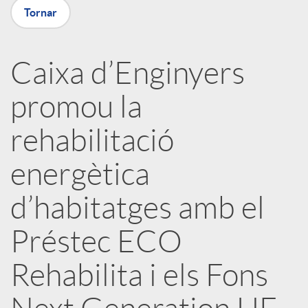
a
Tornar
X
Caixa d’Enginyers
a
promou la
r
rehabilitació
energètica
x
d’habitatges amb el
e
Préstec ECO
s
Rehabilita i els Fons