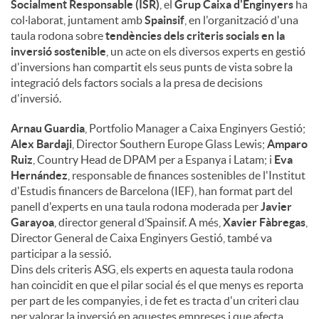
Socialment Responsable (ISR)
, el
Grup Caixa d'Enginyers
ha
col·laborat, juntament amb
Spainsif
, en l'organització d'una
taula rodona sobre
tendències dels criteris socials en la
inversió sostenible
, un acte on els diversos experts en gestió
d'inversions han compartit els seus punts de vista sobre la
integració dels factors socials a la presa de decisions
d'inversió.
Arnau Guardia
, Portfolio Manager a Caixa Enginyers Gestió;
Alex Bardaji
, Director Southern Europe Glass Lewis;
Amparo
Ruiz
, Country Head de DPAM per a Espanya i Latam; i
Eva
Hernández
, responsable de finances sostenibles de l'Institut
d'Estudis financers de Barcelona (IEF), han format part del
panell d'experts en una taula rodona moderada per
Javier
Garayoa
, director general d’Spainsif. A més,
Xavier Fàbregas
,
Director General de Caixa Enginyers Gestió, també va
participar a la sessió.
Dins dels criteris ASG, els experts en aquesta taula rodona
han coincidit en que el pilar social és el que menys es reporta
per part de les companyies, i de fet es tracta d'un criteri clau
per valorar la inversió en aquestes empreses i que afecta