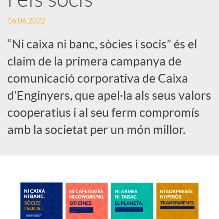
c
16.06.2022
“Ni caixa ni banc, sòcies i socis” és el
o
claim de la primera campanya de
comunicació corporativa de Caixa
n
d’Enginyers, que apel·la als seus valors
cooperatius i al seu ferm compromís
t
amb la societat per un món millor.
i
n
g