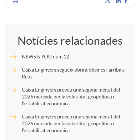
C
o
Notícies relacionades
m
NEWS & YOU núm.12
p
Caixa Enginyers segueix obrint oficines i arriba a
Reus
a
Caixa Enginyers preveu una segona meitat del
2026 marcada per la volatilitat geopolítica i
l’estabilitat econòmica
r
Caixa Enginyers preveu una segona meitat del
2026 marcada per la volatilitat geopolítica i
t
l’estabilitat econòmica