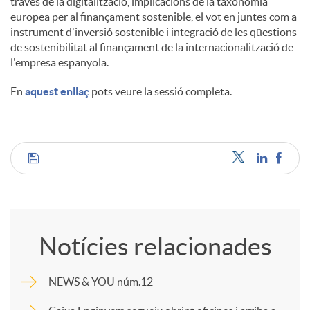
través de la digitalització, implicacions de la taxonomia
europea per al finançament sostenible, el vot en juntes com a
instrument d'inversió sostenible i integració de les qüestions
de sostenibilitat al finançament de la internacionalització de
l'empresa espanyola.
En
aquest enllaç
pots veure la sessió completa.
C
o
Notícies relacionades
m
NEWS & YOU núm.12