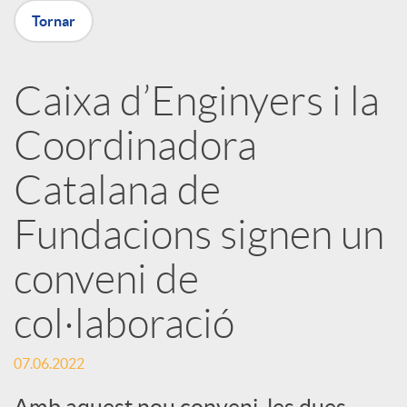
X
Tornar
a
Caixa d’Enginyers i la
r
Coordinadora
x
Catalana de
e
Fundacions signen un
conveni de
s
col·laboració
S
07.06.2022
Amb aquest nou conveni, les dues