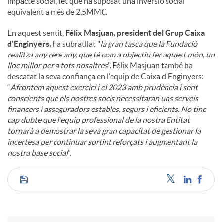
impacte social, fet que ha suposat una inversió social
equivalent a més de 2,5MM€.
En aquest sentit,
Félix Masjuan, president del Grup Caixa
d'Enginyers,
ha subratllat "
la gran tasca que la Fundació
realitza any rere any, que té com a objectiu fer aquest món, un
lloc millor per a tots nosaltres
". Félix Masjuan també ha
descatat la seva confiança en l'equip de Caixa d'Enginyers:
“
Afrontem aquest exercici i el 2023 amb prudència i sent
conscients que els nostres socis necessitaran uns serveis
financers i asseguradors estables, segurs i eficients. No tinc
cap dubte que l'equip professional de la nostra Entitat
tornarà a demostrar la seva gran capacitat de gestionar la
incertesa per continuar sortint reforçats i augmentant la
nostra base social
”.
C