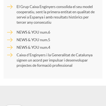
m
El Grup Caixa Enginyers consolida el seu model
cooperatiu, sent la primera entitat en qualitat de
p
servei a Espanya i amb resultats històrics per
tercer any consecutiu
a
NEWS & YOU num.6
NEWS & YOU num.5
r
NEWS & YOU num.4
Caixa d'Enginyers i la Generalitat de Catalunya
t
signen un acord per impulsar i desenvolupar
projectes de formació professional
i
r