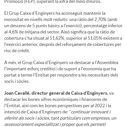
Promoció (FEP), superant la xifra del milió d’euros.
El Grup Caixa d'Enginyers ha aconseguit mantenir la
morositat en nivells molt reduïts: una ràtio del 2,70% (amb
un descens de 5 punts bàsics a l'exercici), percentatge inferior
al 4,6% de mitjana del sector. Això significa que la ràtio de
cobertura s'ha situat al 51,62%, superior al 51,05% existent a
l'exercici anterior, després del reforçament de cobertures per
risc de crèdit.
A més, el Grup Caixa d'Enginyers va destacar a l'Assemblea
l'important esforç creditici i de suport a l'economia que ha
portat a terme l'Entitat per respondre a les necessitats dels
socis i sòcies.
Joan Cavallé, director general de Caixa d'Enginyers,
va
destacar les bones xifres econòmiques i financeres de
l'Entitat, així com les bones perspectives per al 2022 i la
intenció de Caixa d'Enginyers de: “
continuar innovant i
oferint als socis i sòcies, tant particulars com empreses, un
assessorament especialitzat i proper que els permeti