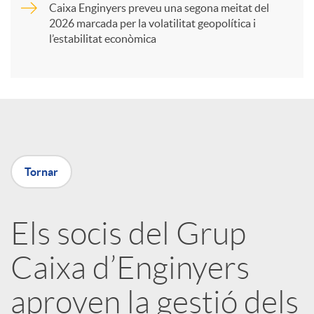
Caixa Enginyers preveu una segona meitat del
i
2026 marcada per la volatilitat geopolítica i
l’estabilitat econòmica
r
a
X
Tornar
a
Els socis del Grup
r
Caixa d’Enginyers
x
aproven la gestió dels