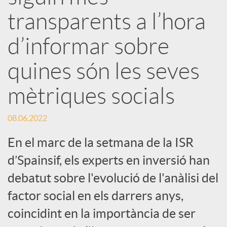
s
transparents a l’hora
S
d’informar sobre
o
quines són les seves
mètriques socials
c
08.06.2022
i
En el marc de la setmana de la ISR
a
d’Spainsif, els experts en inversió han
debatut sobre l'evolució de l'anàlisi del
l
factor social en els darrers anys,
coincidint en la importància de ser