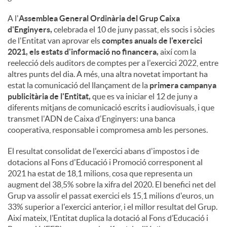
A l'
Assemblea General Ordinària del Grup Caixa
d'Enginyers,
celebrada el 10 de juny passat, els socis i sòcies
de l'Entitat van aprovar els
comptes anuals de l'exercici
2021, els estats d'informació no financera,
així com la
reelecció dels auditors de comptes per a l'exercici 2022, entre
altres punts del dia. A més, una altra novetat important ha
estat la comunicació del llançament de la
primera campanya
publicitària de l'Entitat,
que es va iniciar el 12 de juny a
diferents mitjans de comunicació escrits i audiovisuals, i que
transmet l'ADN de Caixa d'Enginyers: una banca
cooperativa, responsable i compromesa amb les persones.
El resultat consolidat de l'exercici abans d'impostos i de
dotacions al Fons d'Educació i Promoció corresponent al
2021 ha estat de 18,1 milions, cosa que representa un
augment del 38,5% sobre la xifra del 2020. El benefici net del
Grup va assolir el passat exercici els 15,1 milions d'euros, un
33% superior a l'exercici anterior, i el millor resultat del Grup.
Així mateix, l’Entitat duplica la dotació al Fons d’Educació i