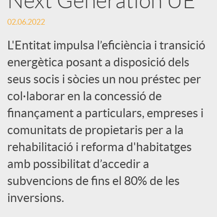
Next Generation UE
S
02.06.2022
o
L'Entitat impulsa l’eficiència i transició
c
energètica posant a disposició dels
seus socis i sòcies un nou préstec per
i
col·laborar en la concessió de
finançament a particulars, empreses i
a
comunitats de propietaris per a la
rehabilitació i reforma d'habitatges
l
amb possibilitat d’accedir a
subvencions de fins el 80% de les
s
inversions.