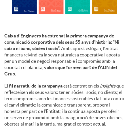
u
t
Caixa d’Enginyers ha estrenat la primera campanya de
comunicació corporativa dels seus 55 anys d’història: “Ni
caixa ni banc, sòcies i socis”.
Amb aquest eslògan, l’entitat
s
financera reivindica la seva naturalesa cooperativa i aposta
per un model de negoci responsable i compromès amb la
societat i el planeta,
valors que formen part de l’ADN del
Grup.
El
fil narratiu de la campanya
està centrat en els
insights
que
reflecteixen els seus valors: tenen sòcies i socis, no clients; el
ferm compromís amb les finances sostenibles i la lluita contra
el canvi climàtic; la comunicació transparent, propera i
honesta per part de l’Entitat; i la continua aposta per oferir
un servei de proximitat amb la inauguració de noves oficines,
obertes al matí i a la tarda, malgrat el context actual.