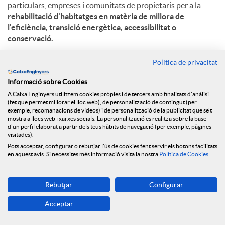
particulars, empreses i comunitats de propietaris per a la
rehabilitació d'habitatges en matèria de millora de
l'eficiència, transició energètica, accessibilitat o
conservació.
L'arribada dels fons Next Generation per a la rehabilitació
Política de privacitat
energètica dels edificis residencials i l’acord amb la
Generalitat de Catalunya i Caixa d’Enginyers entre d’altres
Informació sobre Cookies
entitats financeres, suposa una oportunitat òptima per
A Caixa Enginyers utilitzem cookies pròpies i de tercers amb finalitats d'anàlisi
(fet que permet millorar el lloc web), de personalització de contingut (per
aconseguir que els habitatges siguin més sostenibles.
exemple, recomanacions de vídeos) i de personalització de la publicitat que se't
Aquests fons
destinaran concretament un total de 480
mostra a llocs web i xarxes socials. La personalització es realitza sobre la base
milions d’euros a Catalunya,
per tal de millorar barris, edificis
d'un perfil elaborat a partir dels teus hàbits de navegació (per exemple, pàgines
visitades).
i habitatges, com també per a la creació d’oficines de
Pots acceptar, configurar o rebutjar l'ús de cookies fent servir els botons facilitats
rehabilitació. Tenen un potencial d’uns 25.000 habitatges/any
en aquest avís. Si necessites més informació visita la nostra
Política de Cookies
.
i 75.000 en total.
En aquest sentit, el
Préstec ECO Rehabilita
permet invertir
Rebutjar
Configurar
en la reducció del consum d’energia no renovable i millorar el
rendiment de les instal·lacions. Els beneficis energètics,
Acceptar
ambientals, econòmics, socials i saludables que implica
aquesta rehabilitació energètica contribueixen, entre d’altres,