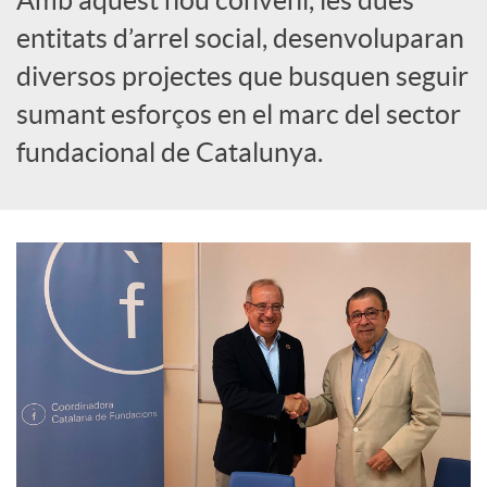
o
entitats d’arrel social, desenvoluparan
c
diversos projectes que busquen seguir
sumant esforços en el marc del sector
i
fundacional de Catalunya.
a
l
s