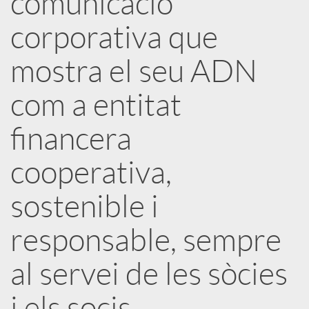
comunicació
corporativa que
c
mostra el seu ADN
a
com a entitat
d
financera
o
cooperativa,
sostenible i
r
responsable, sempre
d
al servei de les sòcies
e
i els socis