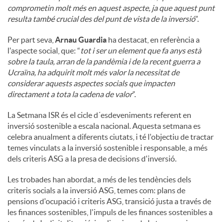
comprometin molt més en aquest aspecte, ja que aquest punt
resulta també crucial des del punt de vista de la inversió
”.
Per part seva,
Arnau Guardia
ha destacat, en referència a
l'aspecte social, que: “
tot i ser un element que fa anys està
sobre la taula, arran de la pandèmia i de la recent guerra a
Ucraïna, ha adquirit molt més valor la necessitat de
considerar aquests aspectes socials que impacten
directament a tota la cadena de valor
”.
La Setmana ISR és el cicle d´esdeveniments referent en
inversió sostenible a escala nacional. Aquesta setmana es
celebra anualment a diferents ciutats, i té l'objectiu de tractar
temes vinculats a la inversió sostenible i responsable, a més
dels criteris ASG a la presa de decisions d'inversió.
Les trobades han abordat, a més de les tendències dels
criteris socials a la inversió ASG, temes com: plans de
pensions d'ocupació i criteris ASG, transició justa a través de
les finances sostenibles, l'impuls de les finances sostenibles a