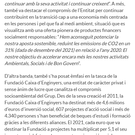
continuar amb la seva activitat i continuar creixent
”. A més,
també va destacar el compromís de l'Entitat per continuar
contribuint en la transició cap a una economia més centrada
en les persones i pel que fa al medi ambient, situació que es
visualitza amb una oferta pionera de productes financers
socialment responsables: “
Hem aconseguit potenciar la
nostra aposta sostenible, reduint les emissions de CO2 en un
31% (dada de desembre del 2021) en relació a l'any 2020. El
nostre objectiu és accelerar encara més les nostres activitats
Ambientals, Socials i de Bon Govern
”.
D'altra banda, també s'ha posat èmfasi en la tasca de la
Fundació Caixa d'Enginyers, una entitat de caràcter privat i
sense ànim de lucre que canalitza el compromís
socioambiental del Grup. Des de la seva creació el 2011, la
Fundació Caixa d'Enginyers ha destinat més de 4,6 milions
d'euros d'inversió social, 607 projectes d'acció social i més de
4.340 persones s'han beneficiat de beques d'estudi i formació
gràcies a les diferents aliances. El 2021, cada euro que va
destinar la Fundació a projectes ha multiplicat per 5,1 el seu