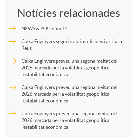
o
Notícies relacionades
m
NEWS & YOU núm.12
p
Caixa Enginyers segueix obrint oficines i arriba a
Reus
a
Caixa Enginyers preveu una segona meitat del
2026 marcada per la volatilitat geopolítica i
l’estabilitat econòmica
r
Caixa Enginyers preveu una segona meitat del
2026 marcada per la volatilitat geopolítica i
t
l’estabilitat econòmica
Caixa Enginyers preveu una segona meitat del
i
2026 marcada per la volatilitat geopolítica i
l’estabilitat econòmica