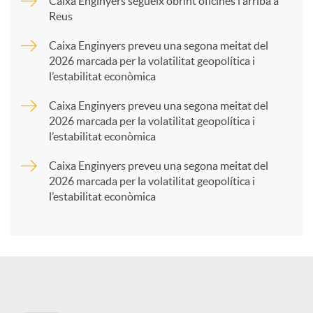
p
Caixa Enginyers segueix obrint oficines i arriba a
Reus
a
Caixa Enginyers preveu una segona meitat del
2026 marcada per la volatilitat geopolítica i
l’estabilitat econòmica
r
Caixa Enginyers preveu una segona meitat del
2026 marcada per la volatilitat geopolítica i
t
l’estabilitat econòmica
Caixa Enginyers preveu una segona meitat del
i
2026 marcada per la volatilitat geopolítica i
l’estabilitat econòmica
r
a