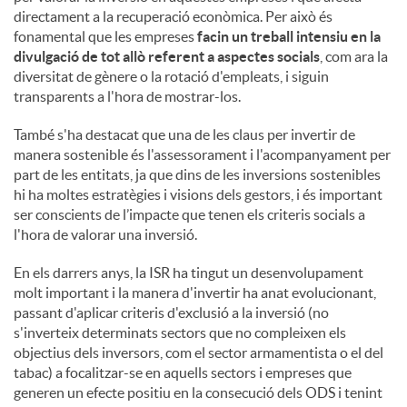
directament a la recuperació econòmica. Per això és
fonamental que les empreses
facin un treball intensiu en la
divulgació de tot allò referent a aspectes socials
, com ara la
diversitat de gènere o la rotació d'empleats, i siguin
transparents a l'hora de mostrar-los.
També s'ha destacat que una de les claus per invertir de
manera sostenible és l'assessorament i l'acompanyament per
part de les entitats, ja que dins de les inversions sostenibles
hi ha moltes estratègies i visions dels gestors, i és important
ser conscients de l’impacte que tenen els criteris socials a
l'hora de valorar una inversió.
En els darrers anys, la ISR ha tingut un desenvolupament
molt important i la manera d'invertir ha anat evolucionant,
passant d'aplicar criteris d'exclusió a la inversió (no
s'inverteix determinats sectors que no compleixen els
objectius dels inversors, com el sector armamentista o el del
tabac) a focalitzar-se en aquells sectors i empreses que
generen un efecte positiu en la consecució dels ODS i tenint