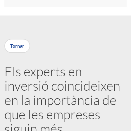
r
a
X
Tornar
a
Els experts en
r
inversió coincideixen
x
en la importància de
e
que les empreses
siguin més