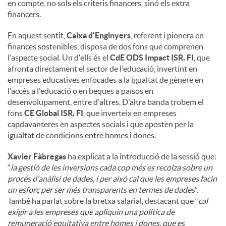
en compte, no sols els criteris financers, sinó els extra
financers.
En aquest sentit,
Caixa d'Enginyers
, referent i pionera en
finances sostenibles, disposa de dos fons que comprenen
l'aspecte social. Un d'ells és el
CdE ODS Impact ISR, FI
, que
afronta directament el sector de l'educació, invertint en
empreses educatives enfocades a la igualtat de gènere en
l'accés a l'educació o en beques a països en
desenvolupament, entre d'altres. D'altra banda trobem el
fons
CE Global ISR, FI
, que inverteix en empreses
capdavanteres en aspectes socials i que aposten per la
igualtat de condicions entre homes i dones.
Xavier Fàbregas
ha explicat a la introducció de la sessió que:
“
la gestió de les inversions cada cop més es recolza sobre un
procés d'anàlisi de dades, i per això cal que les empreses facin
un esforç per ser més transparents en termes de dades
”.
També ha parlat sobre la bretxa salarial, destacant que “
cal
exigir a les empreses que apliquin una política de
remuneració equitativa entre homes i dones, que es