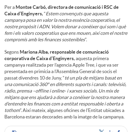
Per a
Montse Carbó, directora de comunicació i RSC de
Caixa d’Enginyers,
“
Estem convençuts que aquesta
campanya posa en valor la nostra essència cooperativa, el
nostre propòsit i ADN. Volem donar a conèixer qui som i què
fem i els valors cooperatius que ens mouen, així com el nostre
compromís amb les finances sostenibles
”.
Segons
Mariona Alba, responsable de comunicació
corporativa de Caixa d’Enginyers,
aquesta primera
campanya realitzada per l’agencia Apple Tree, i que va ser
presentada en primícia a l’Assemblea General de socis el
passat divendres 10 de Juny, “
té un pla de mitjans basat en
una comunicació 360º en diferents suports i canals: televisió,
ràdio, premsa –offline i online- i xarxes socials. Un mix de
mitjans que ens ajudarà a donar a conèixer la nostra manera
d’entendre les finances com a entitat responsable i oberta a
tothom
”. Així mateix, algunes oficines de l’Entitat ubicades a
Barcelona estaran decorades amb la imatge de la campanya.