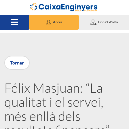
Salta al contingut principal
Accés
Dona't d'alta
P
Tornar
u
Félix Masjuan: “La
b
qualitat i el servei,
l
més enllà dels
i