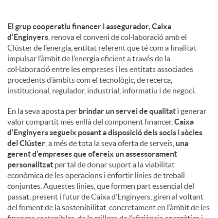
El grup cooperatiu financer i assegurador, Caixa
d’Enginyers
, renova el conveni de col·laboració amb el
Clúster de l’energia, entitat referent que té com a finalitat
impulsar l’àmbit de l’energia eficient a través de la
col·laboració entre les empreses i les entitats associades
procedents d’àmbits com el tecnològic, de recerca,
institucional, regulador, industrial, informatiu i de negoci.
En la seva aposta per
brindar un servei de qualitat
i generar
valor compartit més enllà del component financer,
Caixa
d’Enginyers segueix posant a disposició dels socis i sòcies
del Clúster
, a més de tota la seva oferta de serveis,
una
gerent d’empreses que ofereix un assessorament
personalitzat
per tal de donar suport a la viabilitat
econòmica de les operacions i enfortir línies de treball
conjuntes. Aquestes línies, que formen part essencial del
passat, present i futur de Caixa d’Enginyers, giren al voltant
del foment de la sostenibilitat, concretament en l’àmbit de les
finances sostenibles, de la millora de l’eficiència energètica i