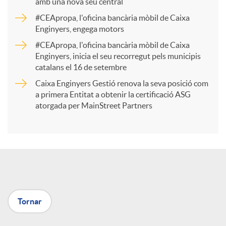
amb una nova seu central
a
#CEApropa, l'oficina bancària mòbil de Caixa
Enginyers, engega motors
r
#CEApropa, l'oficina bancària mòbil de Caixa
Enginyers, inicia el seu recorregut pels municipis
catalans el 16 de setembre
t
Caixa Enginyers Gestió renova la seva posició com
a primera Entitat a obtenir la certificació ASG
i
atorgada per MainStreet Partners
r
a
Tornar
X