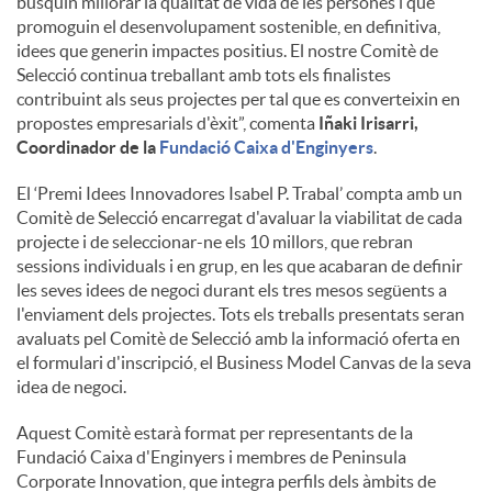
busquin millorar la qualitat de vida de les persones i que
promoguin el desenvolupament sostenible, en definitiva,
idees que generin impactes positius. El nostre Comitè de
Selecció continua treballant amb tots els finalistes
contribuint als seus projectes per tal que es converteixin en
propostes empresarials d'èxit”, comenta
Iñaki Irisarri,
Coordinador de la
Fundació Caixa d'Enginyers
.
El ‘Premi Idees Innovadores Isabel P. Trabal’ compta amb un
Comitè de Selecció encarregat d'avaluar la viabilitat de cada
projecte i de seleccionar-ne els 10 millors, que rebran
sessions individuals i en grup, en les que acabaran de definir
les seves idees de negoci durant els tres mesos següents a
l'enviament dels projectes. Tots els treballs presentats seran
avaluats pel Comitè de Selecció amb la informació oferta en
el formulari d'inscripció, el Business Model Canvas de la seva
idea de negoci.
Aquest Comitè estarà format per representants de la
Fundació Caixa d'Enginyers i membres de Peninsula
Corporate Innovation, que integra perfils dels àmbits de