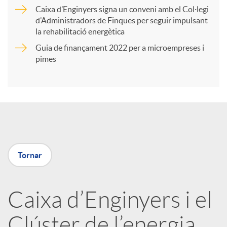
r
Caixa d’Enginyers signa un conveni amb el Col·legi
d’Administradors de Finques per seguir impulsant
t
la rehabilitació energètica
Guia de finançament 2022 per a microempreses i
i
pimes
r
a
Tornar
X
a
Caixa d’Enginyers i el
Clúster de l’energia