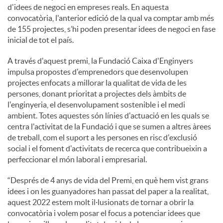
d'idees de negoci en empreses reals. En aquesta
convocatòria, l'anterior edició de la qual va comptar amb més
de 155 projectes, s’hi poden presentar idees de negoci en fase
inicial de tot el país.
A través d'aquest premi, la Fundació Caixa d'Enginyers
impulsa propostes d'emprenedors que desenvolupen
projectes enfocats a millorar la qualitat de vida de les
persones, donant prioritat a projectes dels àmbits de
l'enginyeria, el desenvolupament sostenible i el medi
ambient. Totes aquestes són línies d'actuació en les quals se
centra l'activitat de la Fundació i que se sumen a altres àrees
de treball, com el suport a les persones en risc d'exclusió
social i el foment d'activitats de recerca que contribueixin a
perfeccionar el món laboral i empresarial.
“Després de 4 anys de vida del Premi, en què hem vist grans
idees i on les guanyadores han passat del paper a la realitat,
aquest 2022 estem molt il·lusionats de tornar a obrir la
convocatòria i volem posar el focus a potenciar idees que