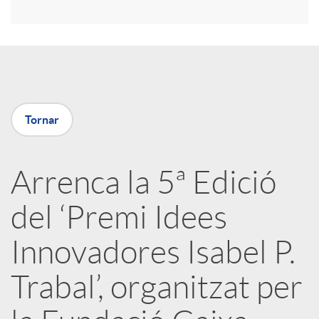
i
r
a
Tornar
X
Arrenca la 5ª Edició
a
del ‘Premi Idees
r
Innovadores Isabel P.
Trabal’, organitzat per
x