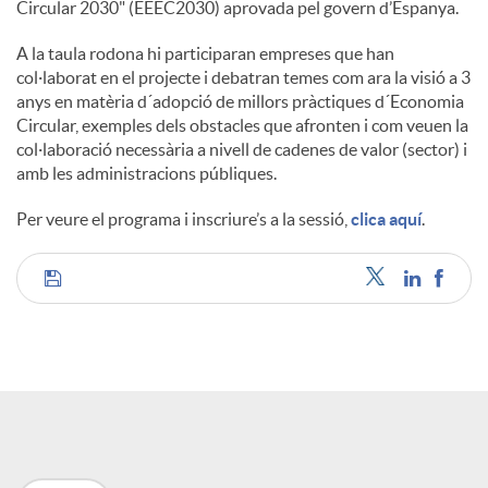
Circular 2030" (EEEC2030) aprovada pel govern d’Espanya.
A la taula rodona hi participaran empreses que han
col·laborat en el projecte i debatran temes com ara la visió a 3
anys en matèria d´adopció de millors pràctiques d´Economia
Circular, exemples dels obstacles que afronten i com veuen la
col·laboració necessària a nivell de cadenes de valor (sector) i
amb les administracions públiques.
Per veure el programa i inscriure’s a la sessió,
clica aquí
.
C
o
m