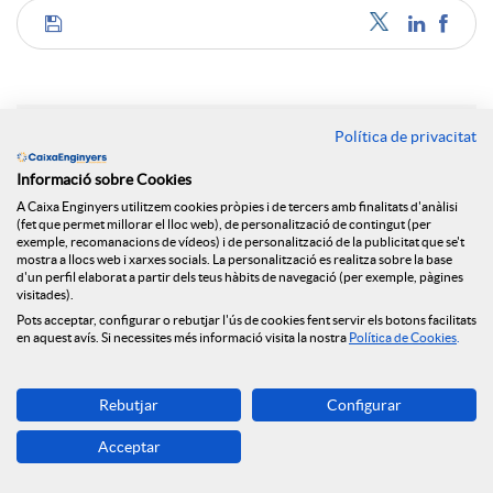
C
o
Política de privacitat
Notícies relacionades
m
Informació sobre Cookies
A Caixa Enginyers utilitzem cookies pròpies i de tercers amb finalitats d'anàlisi
NEWS & YOU núm.12
(fet que permet millorar el lloc web), de personalització de contingut (per
exemple, recomanacions de vídeos) i de personalització de la publicitat que se't
p
mostra a llocs web i xarxes socials. La personalització es realitza sobre la base
Caixa Enginyers segueix obrint oficines i arriba a
d'un perfil elaborat a partir dels teus hàbits de navegació (per exemple, pàgines
Reus
visitades).
a
Pots acceptar, configurar o rebutjar l'ús de cookies fent servir els botons facilitats
Caixa Enginyers preveu una segona meitat del
en aquest avís. Si necessites més informació visita la nostra
Política de Cookies
.
2026 marcada per la volatilitat geopolítica i
l’estabilitat econòmica
r
Rebutjar
Configurar
Caixa Enginyers preveu una segona meitat del
Acceptar
2026 marcada per la volatilitat geopolítica i
t
l’estabilitat econòmica