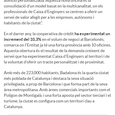
atenció personalitzada. Aquesta nova oficina és la
consolidació d’un model basat en la multicanalitat, on els
professionals de Caixa d’Enginyers se centren a oferir un
servei de valor afegit per a les empreses, autònoms i
habitants de la ciutat”.
En el darrer any, la cooperativa de crèdit
ha experimentat un
increment del 10,3%
en el volum de negoci al Barcelonès,
comarca on l'Entitat ja té una forta presència amb 10 oficines.
Aquesta obertura és el resultat de la demanda creixent de
servei que ha experimentat Caixa d'Enginyers al territori i de
la voluntat d'oferir un tracte personalitzat i de proximitat.
Amb més de 223.000 habitants, Badalona és la quarta ciutat
més poblada de Catalunya i destaca la seva situació
privilegiada, a prop de Barcelona i que forma part de la seva
àrea metropolitana. Amb àrees comercials importants com el
Polígon de Montigalà, i una forta aposta pel sector terciari i el
turisme, la ciutat es configura com un territori clau a
Catalunya.