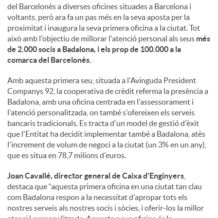
o
del Barcelonès a diverses oficines situades a Barcelona i
voltants, però ara fa un pas més en la seva aposta per la
proximitat i inaugura la seva primera oficina a la ciutat. Tot
c
això amb l'objectiu de millorar l'atenció personal als seus
més
de 2.000 socis a Badalona, i els prop de 100.000 a la
comarca del Barcelonès
.
i
Amb aquesta primera seu, situada a l'Avinguda President
Companys 92, la cooperativa de crèdit referma la presència a
a
Badalona, amb una oficina centrada en l'assessorament i
l'atenció personalitzada, on també s'ofereixen els serveis
bancaris tradicionals. Es tracta d'un model de gestió d'èxit
l
que l'Entitat ha decidit implementar també a Badalona, atès
l'increment de volum de negoci a la ciutat (un 3% en un any),
que es situa en 78,7 milions d'euros.
s
Joan Cavallé, director general de Caixa d'Enginyers
,
destaca que “aquesta primera oficina en una ciutat tan clau
com Badalona respon a la necessitat d'apropar tots els
nostres serveis als nostres socis i sòcies, i oferir-los la millor