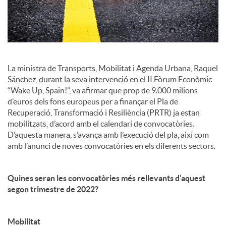
c
i
La ministra de Transports, Mobilitat i Agenda Urbana, Raquel
a
Sánchez, durant la seva intervenció en el II Fòrum Econòmic
“Wake Up, Spain!”, va afirmar que prop de 9.000 milions
d’euros dels fons europeus per a finançar el Pla de
l
Recuperació, Transformació i Resiliència (PRTR) ja estan
mobilitzats, d’acord amb el calendari de convocatòries.
D’aquesta manera, s’avança amb l’execució del pla, així com
s
amb l’anunci de noves convocatòries en els diferents sectors.
Quines seran les convocatòries més rellevants d’aquest
segon trimestre de 2022?
Mobilitat