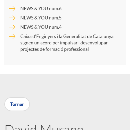
a
NEWS & YOU num.6
NEWS & YOU num.5
r
NEWS & YOU num.4
Caixa d'Enginyers i la Generalitat de Catalunya
t
signen un acord per impulsar i desenvolupar
projectes de formació professional
i
r
a
Tornar
X
David Murano