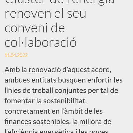
r
renoven el seu
x
conveni de
e
col·laboració
s
11.04.2022
Amb la renovació d’aquest acord,
S
ambues entitats busquen enfortir les
línies de treball conjuntes per tal de
o
fomentar la sostenibilitat,
concretament en l’àmbit de les
c
finances sostenibles, la millora de
l’eficiència energètica i les noves