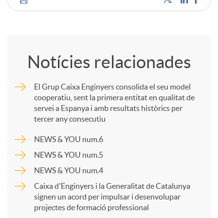
C
u
o
t
Notícies relacionades
m
s
El Grup Caixa Enginyers consolida el seu model
cooperatiu, sent la primera entitat en qualitat de
p
servei a Espanya i amb resultats històrics per
tercer any consecutiu
a
NEWS & YOU num.6
NEWS & YOU num.5
r
NEWS & YOU num.4
Caixa d'Enginyers i la Generalitat de Catalunya
t
signen un acord per impulsar i desenvolupar
projectes de formació professional