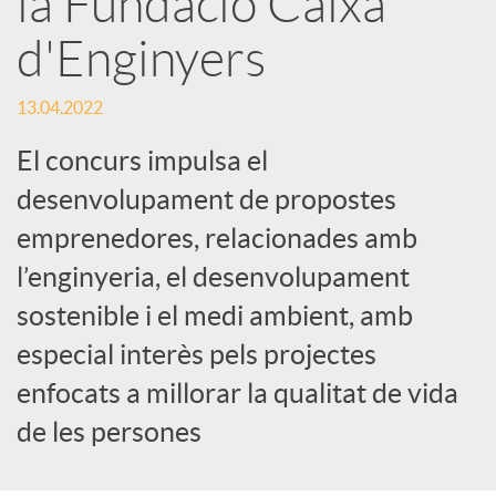
la Fundació Caixa
e
d'Enginyers
s
13.04.2022
S
El concurs impulsa el
desenvolupament de propostes
o
emprenedores, relacionades amb
l’enginyeria, el desenvolupament
c
sostenible i el medi ambient, amb
especial interès pels projectes
i
enfocats a millorar la qualitat de vida
de les persones
a