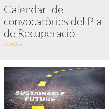
a
Calendari de
convocatòries del Pla
r
de Recuperació
x
13.04.2022
e
s
S
o