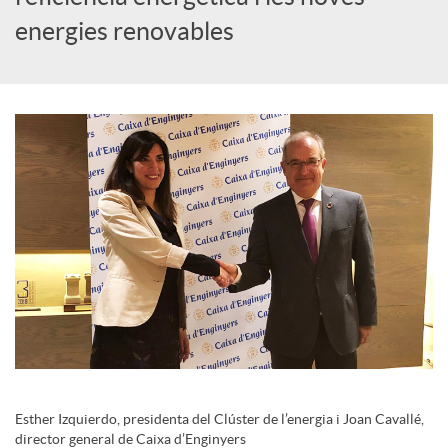
i
energies renovables
a
l
s
Esther Izquierdo, presidenta del Clúster de l’energia i Joan Cavallé,
director general de Caixa d’Enginyers