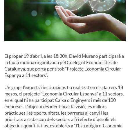
c
i
a
El proper 19 d’abril, a les 18:30h, David Murano participarà a
l
la taula rodona organitzada pel Col·legi d’Economistes de
Catalunya, que porta per títol: ”Projecte Economia Circular
Espanya a 11 sectors”.
s
Un grup d’experts i institucions ha realitzat en els darrers 18
mesos, el projecte "Economia Circular Espanya" a 11 sectors,
en el qual hi ha participat Caixa d’Enginyers i més de 100
empreses. L’objectiu és identificar la visió, les millors
pràctiques, les oportunitats, les barreres al canvi i les
prioritats a cadascun dels sectors a fi i efecte d´assolir els
objectius quantitatius, establerts a “l’Estratègia d'Economia