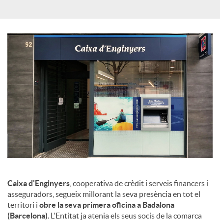
X
a
r
x
e
s
Caixa d'Enginyers
, cooperativa de crèdit i serveis financers i
asseguradors, segueix millorant la seva presència en tot el
S
territori i
obre la seva primera oficina a Badalona
(Barcelona)
. L'Entitat ja atenia els seus socis de la comarca