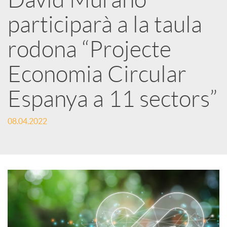
a
participarà a la taula
r
rodona “Projecte
Economia Circular
x
Espanya a 11 sectors”
e
08.04.2022
s
S
o