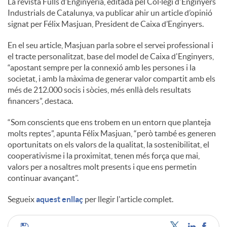
La revista Fulls d’Enginyeria, editada pel Col·legi d'Enginyers
Industrials de Catalunya, va publicar ahir un article d’opinió
c
signat per Félix Masjuan, President de Caixa d’Enginyers.
En el seu article, Masjuan parla sobre el servei professional i
o
el tracte personalitzat, base del model de Caixa d'Enginyers,
“apostant sempre per la connexió amb les persones i la
societat, i amb la màxima de generar valor compartit amb els
n
més de 212.000 socis i sòcies, més enllà dels resultats
financers”, destaca.
t
“Som conscients que ens trobem en un entorn que planteja
molts reptes”, apunta Félix Masjuan, “però també es generen
oportunitats on els valors de la qualitat, la sostenibilitat, el
i
cooperativisme i la proximitat, tenen més força que mai,
valors per a nosaltres molt presents i que ens permetin
continuar avançant”.
n
Segueix
aquest enllaç
per llegir l'article complet.
g