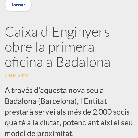
p
Tornar
a
Caixa d'Enginyers
obre la primera
r
oficina a Badalona
t
04.04.2022
i
A través d'aquesta nova seu a
Badalona (Barcelona), l'Entitat
r
prestarà servei als més de 2.000 socis
que té a la ciutat, potenciant així el seu
a
model de proximitat.